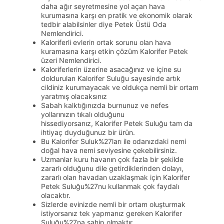
daha ağır seyretmesine yol açan hava
kurumasına karşı en pratik ve ekonomik olarak
tedbir alabilsinler diye Petek Üstü Oda
Nemlendirici.
Kaloriferli evlerin ortak sorunu olan hava
kuramasına karşı etkin çözüm Kalorifer Petek
üzeri Nemlendirici.
Kaloriferlerin üzerine asacağınız ve içine su
doldurulan Kalorifer Suluğu sayesinde artık
cildiniz kurumayacak ve oldukça nemli bir ortam
yaratmış olacaksınız
Sabah kalktığınızda burnunuz ve nefes
yollarınızın tıkalı olduğunu
hissediyorsanız, Kalorifer Petek Suluğu tam da
ihtiyaç duyduğunuz bir ürün.
Bu Kalorifer Suluk%27ları ile odanızdaki nemi
doğal hava nemi seviyesine çekebilirsiniz.
Uzmanlar kuru havanın çok fazla bir şekilde
zararlı olduğunu dile getirdiklerinden dolayı,
zararlı olan havadan uzaklaşmak için Kalorifer
Petek Suluğu%27nu kullanmak çok faydalı
olacaktır.
Sizlerde evinizde nemli bir ortam oluşturmak
istiyorsanız tek yapmanız gereken Kalorifer
Suluğu%27na sahip olmaktır.