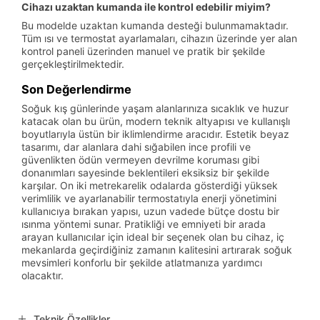
Cihazı uzaktan kumanda ile kontrol edebilir miyim?
Bu modelde uzaktan kumanda desteği bulunmamaktadır.
Tüm ısı ve termostat ayarlamaları, cihazın üzerinde yer alan
kontrol paneli üzerinden manuel ve pratik bir şekilde
gerçekleştirilmektedir.
Son Değerlendirme
Soğuk kış günlerinde yaşam alanlarınıza sıcaklık ve huzur
katacak olan bu ürün, modern teknik altyapısı ve kullanışlı
boyutlarıyla üstün bir iklimlendirme aracıdır. Estetik beyaz
tasarımı, dar alanlara dahi sığabilen ince profili ve
güvenlikten ödün vermeyen devrilme koruması gibi
donanımları sayesinde beklentileri eksiksiz bir şekilde
karşılar. On iki metrekarelik odalarda gösterdiği yüksek
verimlilik ve ayarlanabilir termostatıyla enerji yönetimini
kullanıcıya bırakan yapısı, uzun vadede bütçe dostu bir
ısınma yöntemi sunar. Pratikliği ve emniyeti bir arada
arayan kullanıcılar için ideal bir seçenek olan bu cihaz, iç
mekanlarda geçirdiğiniz zamanın kalitesini artırarak soğuk
mevsimleri konforlu bir şekilde atlatmanıza yardımcı
olacaktır.
Teknik Özellikler