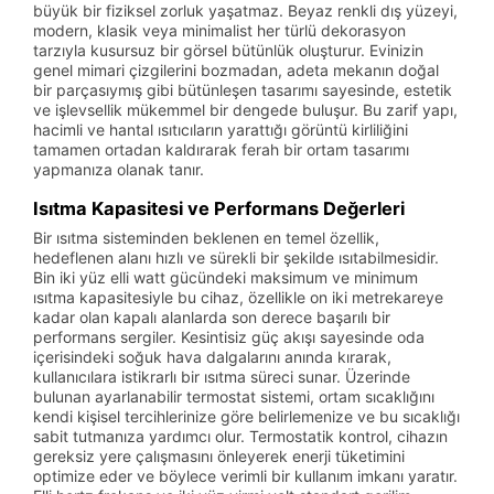
büyük bir fiziksel zorluk yaşatmaz. Beyaz renkli dış yüzeyi,
modern, klasik veya minimalist her türlü dekorasyon
tarzıyla kusursuz bir görsel bütünlük oluşturur. Evinizin
genel mimari çizgilerini bozmadan, adeta mekanın doğal
bir parçasıymış gibi bütünleşen tasarımı sayesinde, estetik
ve işlevsellik mükemmel bir dengede buluşur. Bu zarif yapı,
hacimli ve hantal ısıtıcıların yarattığı görüntü kirliliğini
tamamen ortadan kaldırarak ferah bir ortam tasarımı
yapmanıza olanak tanır.
Isıtma Kapasitesi ve Performans Değerleri
Bir ısıtma sisteminden beklenen en temel özellik,
hedeflenen alanı hızlı ve sürekli bir şekilde ısıtabilmesidir.
Bin iki yüz elli watt gücündeki maksimum ve minimum
ısıtma kapasitesiyle bu cihaz, özellikle on iki metrekareye
kadar olan kapalı alanlarda son derece başarılı bir
performans sergiler. Kesintisiz güç akışı sayesinde oda
içerisindeki soğuk hava dalgalarını anında kırarak,
kullanıcılara istikrarlı bir ısıtma süreci sunar. Üzerinde
bulunan ayarlanabilir termostat sistemi, ortam sıcaklığını
kendi kişisel tercihlerinize göre belirlemenize ve bu sıcaklığı
sabit tutmanıza yardımcı olur. Termostatik kontrol, cihazın
gereksiz yere çalışmasını önleyerek enerji tüketimini
optimize eder ve böylece verimli bir kullanım imkanı yaratır.