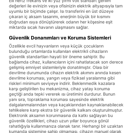
Elli hertz frekans ve iki yüz yirmi volt standart gerilim
değerleri ile evinizin veya ofisinizin elektrik altyapısıyla tam
uyumlu bir biçimde çalışır. Isı transferini en üst düzeye
çıkaran iç aksam tasarımı, enerjinin büyük bir kısmını
doğrudan ısıya dönüştürerek odanın her köşesine eşit
miktarda sıcak havanın ulaşmasını sağlar.
Güvenlik Donanımları ve Koruma Sistemleri
Özellikle evcil hayvanların veya küçük çocukların
bulunduğu ortamlarda kullanılan elektrikli cihazların
güvenlik standartları hayati bir öneme sahiptir. Bu
bağlamda cihaz, kullanıcıların içini rahatlatacak son derece
gelişmiş emniyet sistemleriyle donatılmıştır. Olası bir
devrilme durumunda cihazın elektrik akımını anında kesen
devrilme koruması, yangın veya fiziksel yaralanma gibi
riskleri minimum seviyeye indirir. Beklenmedik kazalara
karşı geliştirilen bu mekanizma, cihaz yatay konuma
geçtiği anda tepki vererek ısı üretimini durdurur. Bunun
yanı sıra, topraklama koruması sayesinde elektrik
dalgalanmalarından veya kaçaklarından kaynaklanabilecek
tehlikelere karşı ekstra bir güvenlik kalkanı oluşturulmuştur.
Elektronik aksamın korunmasına da katkı sağlayan bu
güvenlik özellikleri, cihazı uzun yıllar boyunca gönül
rahatlığıyla kullanmanıza olanak tanır. Herhangi bir uzaktan
kumanda sistemine sahip olmaması, cihazın manuel olarak