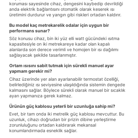
koruması sayesinde cihaz, dengesini kaybedip devrildiği
anda elektrik bağlantısını otomatik olarak keserek ısı
üretimini durdurur ve yangın gibi riskleri ortadan kaldırır.
Bu model kaç metrekarelik odalar için uygun bir
performans sunar?
Söz konusu cihaz, bin iki yüz elli watt gücündeki ısıtma
kapasitesiyle on iki metrekareye kadar olan kapalı
alanlarda son derece verimli ve homojen bir ısı dağılımı
sağlayacak şekilde tasarlanmıştır.
Ortam ısısını sabit tutmak için sürekli manuel ayar
yapmam gerekir mi?
Cihaz üzerinde yer alan ayarlanabilir termostat özelliği,
belirlediğiniz ısı seviyesine ulaşıldığında sistemin dengede
kalmasını sağlar. Böylece sürekli olarak manuel bir sıcaklık
ayarı yapmanıza gerek kalmaz.
Ürünün güç kablosu yeterli bir uzunluğa sahip mi?
Evet, bir tam onda iki metrelik güç kablosu mevcuttur. Bu
uzunluk, cihazı doğrudan bir prizin dibine yerleştirme
zorunluluğunu ortadan kaldırarak mekansal
konumlandırmada esneklik sağlar.