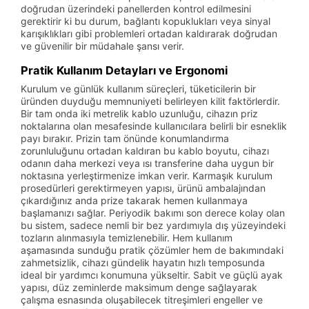
doğrudan üzerindeki panellerden kontrol edilmesini
gerektirir ki bu durum, bağlantı kopuklukları veya sinyal
karışıklıkları gibi problemleri ortadan kaldırarak doğrudan
ve güvenilir bir müdahale şansı verir.
Pratik Kullanım Detayları ve Ergonomi
Kurulum ve günlük kullanım süreçleri, tüketicilerin bir
üründen duyduğu memnuniyeti belirleyen kilit faktörlerdir.
Bir tam onda iki metrelik kablo uzunluğu, cihazın priz
noktalarına olan mesafesinde kullanıcılara belirli bir esneklik
payı bırakır. Prizin tam önünde konumlandırma
zorunluluğunu ortadan kaldıran bu kablo boyutu, cihazı
odanın daha merkezi veya ısı transferine daha uygun bir
noktasına yerleştirmenize imkan verir. Karmaşık kurulum
prosedürleri gerektirmeyen yapısı, ürünü ambalajından
çıkardığınız anda prize takarak hemen kullanmaya
başlamanızı sağlar. Periyodik bakımı son derece kolay olan
bu sistem, sadece nemli bir bez yardımıyla dış yüzeyindeki
tozların alınmasıyla temizlenebilir. Hem kullanım
aşamasında sunduğu pratik çözümler hem de bakımındaki
zahmetsizlik, cihazı gündelik hayatın hızlı temposunda
ideal bir yardımcı konumuna yükseltir. Sabit ve güçlü ayak
yapısı, düz zeminlerde maksimum denge sağlayarak
çalışma esnasında oluşabilecek titreşimleri engeller ve