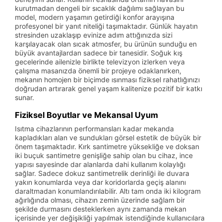
kurutmadan dengeli bir sıcaklık dağılımı sağlayan bu
model, modern yaşamın getirdiği konfor arayışına
profesyonel bir yanıt niteliği taşımaktadır. Günlük hayatın
stresinden uzaklaşıp evinize adım attığınızda sizi
karşılayacak olan sıcak atmosfer, bu ürünün sunduğu en
büyük avantajlardan sadece bir tanesidir. Soğuk kış
gecelerinde ailenizle birlikte televizyon izlerken veya
çalışma masanızda önemli bir projeye odaklanırken,
mekanın homojen bir biçimde ısınması fiziksel rahatlığınızı
doğrudan artırarak genel yaşam kalitenize pozitif bir katkı
sunar.
Fiziksel Boyutlar ve Mekansal Uyum
Isıtma cihazlarının performansları kadar mekanda
kapladıkları alan ve sundukları görsel estetik de büyük bir
önem taşımaktadır. Kırk santimetre yüksekliğe ve doksan
iki buçuk santimetre genişliğe sahip olan bu cihaz, ince
yapısı sayesinde dar alanlarda dahi kullanım kolaylığı
sağlar. Sadece dokuz santimetrelik derinliği ile duvara
yakın konumlarda veya dar koridorlarda geçiş alanını
daraltmadan konumlandırılabilir. Altı tam onda iki kilogram
ağırlığında olması, cihazın zemin üzerinde sağlam bir
şekilde durmasını desteklerken aynı zamanda mekan
içerisinde yer değişikliği yapılmak istendiğinde kullanıcılara