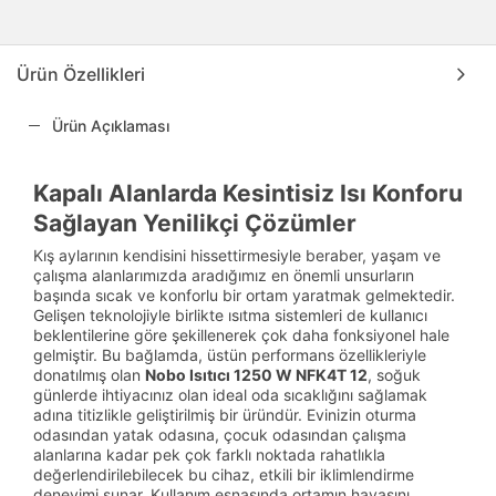
Ürün Özellikleri
Ürün Açıklaması
Kapalı Alanlarda Kesintisiz Isı Konforu
Sağlayan Yenilikçi Çözümler
Kış aylarının kendisini hissettirmesiyle beraber, yaşam ve
çalışma alanlarımızda aradığımız en önemli unsurların
başında sıcak ve konforlu bir ortam yaratmak gelmektedir.
Gelişen teknolojiyle birlikte ısıtma sistemleri de kullanıcı
beklentilerine göre şekillenerek çok daha fonksiyonel hale
gelmiştir. Bu bağlamda, üstün performans özellikleriyle
donatılmış olan
Nobo Isıtıcı 1250 W NFK4T 12
, soğuk
günlerde ihtiyacınız olan ideal oda sıcaklığını sağlamak
adına titizlikle geliştirilmiş bir üründür. Evinizin oturma
odasından yatak odasına, çocuk odasından çalışma
alanlarına kadar pek çok farklı noktada rahatlıkla
değerlendirilebilecek bu cihaz, etkili bir iklimlendirme
deneyimi sunar. Kullanım esnasında ortamın havasını