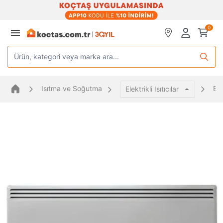
0
Ürün, kategori veya marka ara...
Isıtma ve Soğutma
Ele
Elektrikli Isıtıcılar