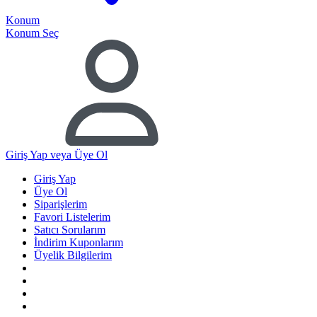
Konum
Konum Seç
Giriş Yap
veya Üye Ol
Giriş Yap
Üye Ol
Siparişlerim
Favori Listelerim
Satıcı Sorularım
İndirim Kuponlarım
Üyelik Bilgilerim