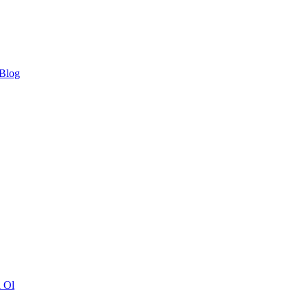
 Blog
ı Ol