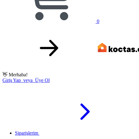
0
👋
Merhaba!
Giriş Yap veya Üye Ol
Siparişlerim