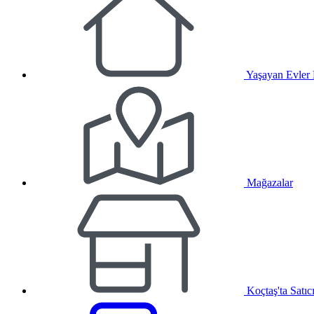
Yaşayan Evler
Mağazalar
Koçtaş'ta Satıc