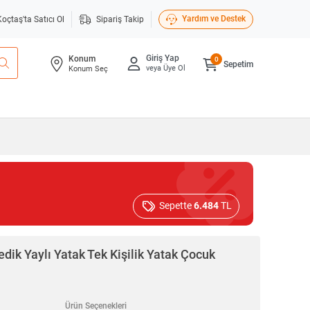
Yardım ve Destek
Koçtaş'ta Satıcı Ol
Sipariş Takip
Giriş Yap
Konum
0
Sepetim
veya Üye Ol
Konum Seç
Sepette
6.484
TL
ik Yaylı Yatak Tek Kişilik Yatak Çocuk
Ürün Seçenekleri