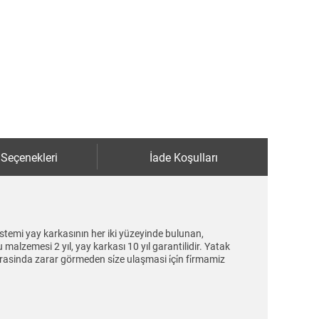
 Seçenekleri
İade Koşulları
istemi yay karkasının her iki yüzeyinde bulunan,
alzemesi 2 yıl, yay karkası 10 yıl garantilidir. Yatak
sirasinda zarar görmeden si̇ze ulaşmasi i̇çi̇n fi̇rmamiz