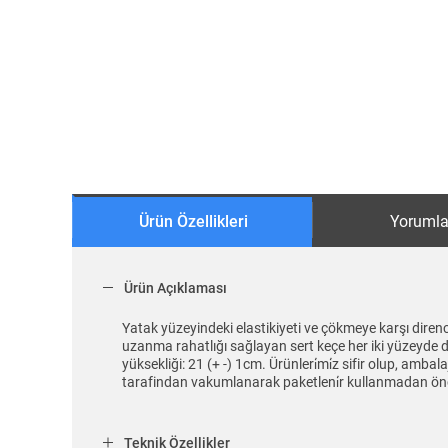
Ürün Özellikleri
Yorumla
Ürün Açıklaması
Yatak yüzeyindeki elastikiyeti ve çökmeye karşı direnc
uzanma rahatlığı sağlayan sert keçe her iki yüzeyde d
yüksekliği: 21 (+ -) 1cm. Ürünleri̇mi̇z sifir olup, ambal
tarafindan vakumlanarak paketleni̇r kullanmadan önce aç
Teknik Özellikler