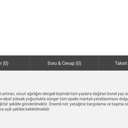
r (0)
Soru & Cevap (0)
Taksit
i artıran, vücut ağırlığını dengeli biçimde tüm yaylara dağıtan bonel yay s
e elyaf yüksek yoğunlukta sünger tüm opalin markalı yataklarımızın dolgu m
ajli bi̇r şeki̇lde gönderi̇lmekti̇r. Önemli̇ not: yatağiniz kargolama ve taşima 
ik şeki̇lde bekleti̇lmeli̇di̇r