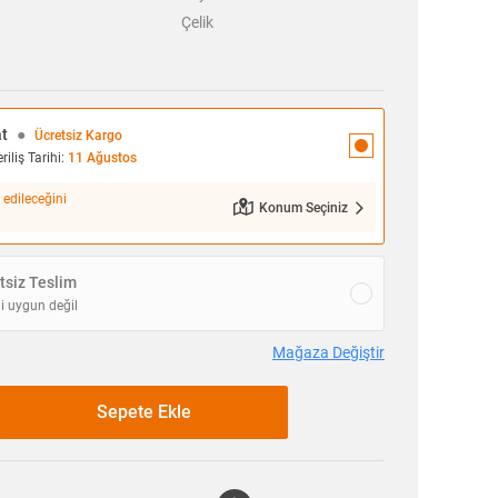
Çelik
at
●
Ücretsiz Kargo
iliş Tarihi:
11 Ağustos
 edileceğini
Konum Seçiniz
siz Teslim
i uygun değil
Mağaza Değiştir
Sepete Ekle