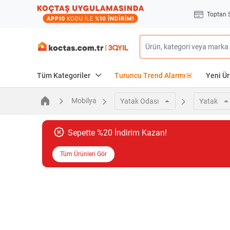
Toptan 
Tüm Kategoriler
Turuncu Trend Alarmı🚨
Yeni Ür
Mobilya
Yatak Odası
Yatak
Sepette %20 İndirim Kazan!
Tüm Ürünleri Gör