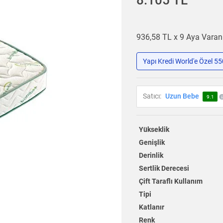
8.105 TL
936,58 TL x 9 Aya Vara
Yapı Kredi World'e Özel 5
Satıcı:
Uzun Bebe
9.1
Yükseklik
Genişlik
Derinlik
Sertlik Derecesi
Çift Taraflı Kullanım
Tipi
Katlanır
Renk