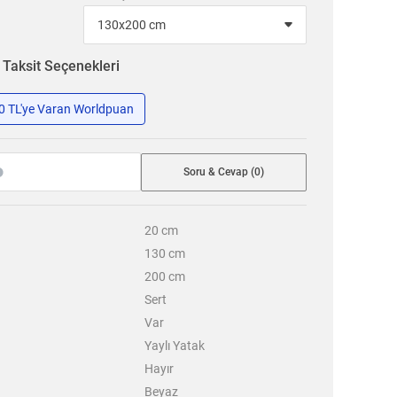
n
Taksit Seçenekleri
50 TL'ye Varan Worldpuan
Soru & Cevap (0)
20
cm
130
cm
200
cm
Sert
Var
Yaylı Yatak
Hayır
Beyaz