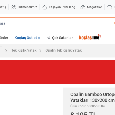
Satış
Hizmetlerimiz
Yaşayan Evler Blog
Mağazalar
ünler
Koçtaş Outlet ⭐
Çok Satanlar
Tek Kişilik Yatak
Opalin Tek Kişilik Yatak
Opalin
Bamboo Ortoped
Yatakları 130x200 cm
Ürün Kodu: 5000553584