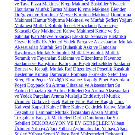
ve Tava
Pizza Makinesi
Krep Makinesi
Basküller
Yiyecek
Hazırlama
Mutfak Tartısı
Mikser
Kıyma Makinesi
Blender
Doğrayıcı ve Rondolar
Meyve Kurutma Makinesi
Dondurma
Makinesi
Hamur Yoğurma Makinesi ve Mutfak Şefleri
Yoğurt
Makinesi
Mutfak Robotu
İçecek Hazırlama
Narenciye
Sıkacağı
Çay Makineleri
Kahve Makinesi
Kettle ve Su
Isıtıcılar
Katı Meyve Sıkacağı
Elektrikli Semaver
Elektrikli
Cezve
Küçük Ev Aletleri Yedek Parça ve Aksesuarları
Mutfak
Aksesuarları
Mutfak Seti
Bulaşıklık
Askı ve Kancalar
Kaydırmaz
Mutfak Sabunluk
Mutfak Havluluk
Mutfak
Seramik ve Fayansları
Saklama ve Düzenleme
Kavanoz
Saklama ve Karıştırma Kabı
Çöp Poşeti
Sebzelikler
Saklama
Bonesi ve Kapağı
Mutfak Raf Düzenleyici
Poşetlik
Kaşıklık
Beslenme Kutusu
Damacana Pompası
Ekmeklik
Sefer Tası
Streç Film
Peçete Yüzüğü
Kavanoz Kapağı
Pipet
Buzdolabı
Poşeti
Doypack
Su Arıtma Cihazları ve Aksesuarları
Su
Arıtma Cihazları
Su Arıtma Filtreleri
Su Arıtma Aksesuarları
ve Yedek Parçaları
Arıtma Musluğu
Endüstriyel Mutfak
Ürünleri
Gıda ve İçecek
Kahve
Filtre Kahve Kağıdı
Türk
Kahvesi
Kapsül Kahve
Filtre Kahve
Çekirdek Kahve
Mutfak
Tezgahları
Laminant Mutfak Tezgahları
Ahşap Mutfak
Tezgahları
Bulaşık Makineleri
Derin Dondurucular
Su
Sebilleri
DEKORASYON VE EV GEREÇLERİ
Yılbaşı
Ürünleri
Yılbaşı Ağacı
Yılbaşı Aydınlatmaları
Yılbaşı Ağacı
Süsleri
Yılbaşı Sepeti
Yılbaşı Parti Malzemeleri
Dekoratif