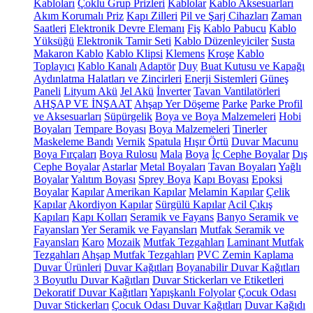
Kabloları
Çoklu Grup Prizleri
Kablolar
Kablo Aksesuarları
Akım Korumalı Priz
Kapı Zilleri
Pil ve Şarj Cihazları
Zaman
Saatleri
Elektronik Devre Elemanı
Fiş
Kablo Pabucu
Kablo
Yüksüğü
Elektronik Tamir Seti
Kablo Düzenleyiciler
Susta
Makaron Kablo
Kablo Klipsi
Klemens
Kroşe
Kablo
Toplayıcı
Kablo Kanalı
Adaptör
Duy
Buat Kutusu ve Kapağı
Aydınlatma Halatları ve Zincirleri
Enerji Sistemleri
Güneş
Paneli
Lityum Akü
Jel Akü
İnverter
Tavan Vantilatörleri
AHŞAP VE İNŞAAT
Ahşap Yer Döşeme
Parke
Parke Profil
ve Aksesuarları
Süpürgelik
Boya ve Boya Malzemeleri
Hobi
Boyaları
Tempare Boyası
Boya Malzemeleri
Tinerler
Maskeleme Bandı
Vernik
Spatula
Hışır Örtü
Duvar Macunu
Boya Fırçaları
Boya Rulosu
Mala
Boya
İç Cephe Boyalar
Dış
Cephe Boyalar
Astarlar
Metal Boyaları
Tavan Boyaları
Yağlı
Boyalar
Yalıtım Boyası
Sprey Boya
Kapı Boyası
Epoksi
Boyalar
Kapılar
Amerikan Kapılar
Melamin Kapılar
Çelik
Kapılar
Akordiyon Kapılar
Sürgülü Kapılar
Acil Çıkış
Kapıları
Kapı Kolları
Seramik ve Fayans
Banyo Seramik ve
Fayansları
Yer Seramik ve Fayansları
Mutfak Seramik ve
Fayansları
Karo
Mozaik
Mutfak Tezgahları
Laminant Mutfak
Tezgahları
Ahşap Mutfak Tezgahları
PVC Zemin Kaplama
Duvar Ürünleri
Duvar Kağıtları
Boyanabilir Duvar Kağıtları
3 Boyutlu Duvar Kağıtları
Duvar Stickerları ve Etiketleri
Dekoratif Duvar Kağıtları
Yapışkanlı Folyolar
Çocuk Odası
Duvar Stickerları
Çocuk Odası Duvar Kağıtları
Duvar Kağıdı