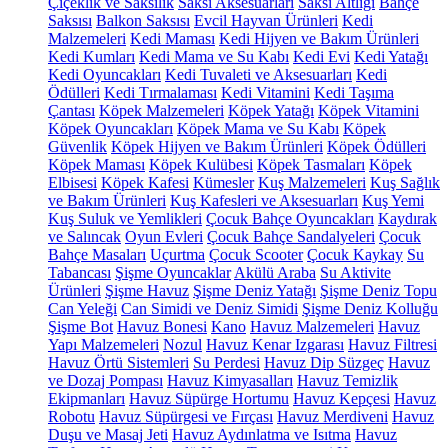
Çiçeklik ve Saksılık
Saksı Aksesuarları
Saksı Altlığı
Bahçe
Saksısı
Balkon Saksısı
Evcil Hayvan Ürünleri
Kedi
Malzemeleri
Kedi Maması
Kedi Hijyen ve Bakım Ürünleri
Kedi Kumları
Kedi Mama ve Su Kabı
Kedi Evi
Kedi Yatağı
Kedi Oyuncakları
Kedi Tuvaleti ve Aksesuarları
Kedi
Ödülleri
Kedi Tırmalaması
Kedi Vitamini
Kedi Taşıma
Çantası
Köpek Malzemeleri
Köpek Yatağı
Köpek Vitamini
Köpek Oyuncakları
Köpek Mama ve Su Kabı
Köpek
Güvenlik
Köpek Hijyen ve Bakım Ürünleri
Köpek Ödülleri
Köpek Maması
Köpek Kulübesi
Köpek Tasmaları
Köpek
Elbisesi
Köpek Kafesi
Kümesler
Kuş Malzemeleri
Kuş Sağlık
ve Bakım Ürünleri
Kuş Kafesleri ve Aksesuarları
Kuş Yemi
Kuş Suluk ve Yemlikleri
Çocuk Bahçe Oyuncakları
Kaydırak
ve Salıncak
Oyun Evleri
Çocuk Bahçe Sandalyeleri
Çocuk
Bahçe Masaları
Uçurtma
Çocuk Scooter
Çocuk Kaykay
Su
Tabancası
Şişme Oyuncaklar
Akülü Araba
Su Aktivite
Ürünleri
Şişme Havuz
Şişme Deniz Yatağı
Şişme Deniz Topu
Can Yeleği
Can Simidi ve Deniz Simidi
Şişme Deniz Kolluğu
Şişme Bot
Havuz Bonesi
Kano
Havuz Malzemeleri
Havuz
Yapı Malzemeleri
Nozul
Havuz Kenar Izgarası
Havuz Filtresi
Havuz Örtü Sistemleri
Su Perdesi
Havuz Dip Süzgeç
Havuz
ve Dozaj Pompası
Havuz Kimyasalları
Havuz Temizlik
Ekipmanları
Havuz Süpürge Hortumu
Havuz Kepçesi
Havuz
Robotu
Havuz Süpürgesi ve Fırçası
Havuz Merdiveni
Havuz
Duşu ve Masaj Jeti
Havuz Aydınlatma ve Isıtma
Havuz