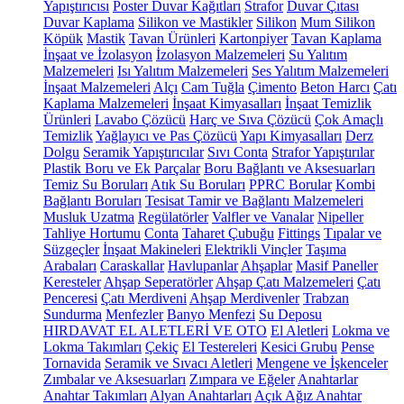
Yapıştırıcısı
Poster Duvar Kağıtları
Strafor
Duvar Çıtası
Duvar Kaplama
Silikon ve Mastikler
Silikon
Mum Silikon
Köpük
Mastik
Tavan Ürünleri
Kartonpiyer
Tavan Kaplama
İnşaat ve İzolasyon
İzolasyon Malzemeleri
Su Yalıtım
Malzemeleri
Isı Yalıtım Malzemeleri
Ses Yalıtım Malzemeleri
İnşaat Malzemeleri
Alçı
Cam Tuğla
Çimento
Beton Harcı
Çatı
Kaplama Malzemeleri
İnşaat Kimyasalları
İnşaat Temizlik
Ürünleri
Lavabo Çözücü
Harç ve Sıva Çözücü
Çok Amaçlı
Temizlik
Yağlayıcı ve Pas Çözücü
Yapı Kimyasalları
Derz
Dolgu
Seramik Yapıştırıcılar
Sıvı Conta
Strafor Yapıştırılar
Plastik Boru ve Ek Parçalar
Boru Bağlantı ve Aksesuarları
Temiz Su Boruları
Atık Su Boruları
PPRC Borular
Kombi
Bağlantı Boruları
Tesisat Tamir ve Bağlantı Malzemeleri
Musluk Uzatma
Regülatörler
Valfler ve Vanalar
Nipeller
Tahliye Hortumu
Conta
Taharet Çubuğu
Fittings
Tıpalar ve
Süzgeçler
İnşaat Makineleri
Elektrikli Vinçler
Taşıma
Arabaları
Caraskallar
Havlupanlar
Ahşaplar
Masif Paneller
Keresteler
Ahşap Seperatörler
Ahşap Çatı Malzemeleri
Çatı
Penceresi
Çatı Merdiveni
Ahşap Merdivenler
Trabzan
Sundurma
Menfezler
Banyo Menfezi
Su Deposu
HIRDAVAT EL ALETLERİ VE OTO
El Aletleri
Lokma ve
Lokma Takımları
Çekiç
El Testereleri
Kesici Grubu
Pense
Tornavida
Seramik ve Sıvacı Aletleri
Mengene ve İşkenceler
Zımbalar ve Aksesuarları
Zımpara ve Eğeler
Anahtarlar
Anahtar Takımları
Alyan Anahtarları
Açık Ağız Anahtar