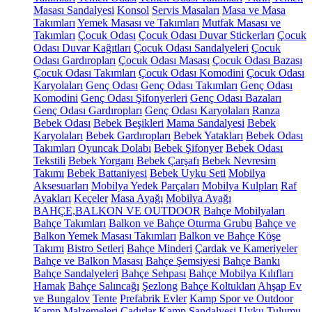
Masası Sandalyesi
Konsol
Servis Masaları
Masa ve Masa
Takımları
Yemek Masası ve Takımları
Mutfak Masası ve
Takımları
Çocuk Odası
Çocuk Odası Duvar Stickerları
Çocuk
Odası Duvar Kağıtları
Çocuk Odası Sandalyeleri
Çocuk
Odası Gardıropları
Çocuk Odası Masası
Çocuk Odası Bazası
Çocuk Odası Takımları
Çocuk Odası Komodini
Çocuk Odası
Karyolaları
Genç Odası
Genç Odası Takımları
Genç Odası
Komodini
Genç Odası Şifonyerleri
Genç Odası Bazaları
Genç Odası Gardıropları
Genç Odası Karyolaları
Ranza
Bebek Odası
Bebek Beşikleri
Mama Sandalyesi
Bebek
Karyolaları
Bebek Gardıropları
Bebek Yatakları
Bebek Odası
Takımları
Oyuncak Dolabı
Bebek Şifonyer
Bebek Odası
Tekstili
Bebek Yorganı
Bebek Çarşafı
Bebek Nevresim
Takımı
Bebek Battaniyesi
Bebek Uyku Seti
Mobilya
Aksesuarları
Mobilya Yedek Parçaları
Mobilya Kulpları
Raf
Ayakları
Keçeler
Masa Ayağı
Mobilya Ayağı
BAHÇE,BALKON VE OUTDOOR
Bahçe Mobilyaları
Bahçe Takımları
Balkon ve Bahçe Oturma Grubu
Bahçe ve
Balkon Yemek Masası Takımları
Balkon ve Bahçe Köşe
Takımı
Bistro Setleri
Bahçe Minderi
Çardak ve Kameriyeler
Bahçe ve Balkon Masası
Bahçe Şemsiyesi
Bahçe Bankı
Bahçe Sandalyeleri
Bahçe Sehpası
Bahçe Mobilya Kılıfları
Hamak
Bahçe Salıncağı
Şezlong
Bahçe Koltukları
Ahşap Ev
ve Bungalov
Tente
Prefabrik Evler
Kamp Spor ve Outdoor
Kamp Malzemeleri
Çadırlar
Kamp Sandalyesi
Uyku Tulumu