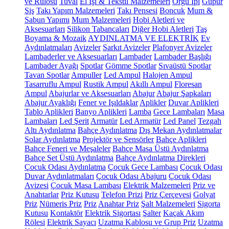
ve Rulosu
Tuval
El İşi & Tekstil Malzemeleri
Örgü İpi
Güpür
Şiş
Takı Yapım Malzemeleri
Takı Pensesi
Boncuk
Mum &
Sabun Yapımı
Mum Malzemeleri
Hobi Aletleri ve
Aksesuarları
Silikon Tabancaları
Diğer Hobi Aletleri
Taş
Boyama & Mozaik
AYDINLATMA VE ELEKTRİK
Ev
Aydınlatmaları
Avizeler
Sarkıt Avizeler
Plafonyer Avizeler
Lambaderler ve Aksesuarları
Lambader
Lambader Başlığı
Lambader Ayağı
Spotlar
Gömme Spotlar
Sıvaüstü Spotlar
Tavan Spotlar
Ampuller
Led Ampul
Halojen Ampul
Tasarruflu Ampul
Rustik Ampul
Akıllı Ampul
Floresan
Ampul
Abajurlar ve Aksesuarları
Abajur
Abajur Şapkaları
Abajur Ayaklığı
Fener ve Işıldaklar
Aplikler
Duvar Aplikleri
Tablo Aplikleri
Banyo Aplikleri
Lamba
Gece Lambaları
Masa
Lambaları
Led Şerit
Armatür
Led Armatür
Led Panel
Tezgah
Altı Aydınlatma
Bahçe Aydınlatma
Dış Mekan Aydınlatmalar
Solar Aydınlatma
Projektör ve Sensörler
Bahçe Aplikleri
Bahçe Feneri ve Meşaleler
Bahçe Masa Üstü Aydınlatma
Bahçe Set Üstü Aydınlatma
Bahçe Aydınlatma Direkleri
Çocuk Odası Aydınlatma
Çocuk Gece Lambası
Çocuk Odası
Duvar Aydınlatmaları
Çocuk Odası Abajuru
Çocuk Odası
Avizesi
Çocuk Masa Lambası
Elektrik Malzemeleri
Priz ve
Anahtarlar
Priz Kutusu
Telefon Prizi
Priz Çerçevesi
Golyat
Priz
Nümeris Priz
Priz
Anahtar Priz
Şalt Malzemeleri
Sigorta
Kutusu
Kontaktör
Elektrik Sigortası
Şalter
Kaçak Akım
Rölesi
Elektrik Sayacı
Uzatma Kablosu ve Grup Priz
Uzatma