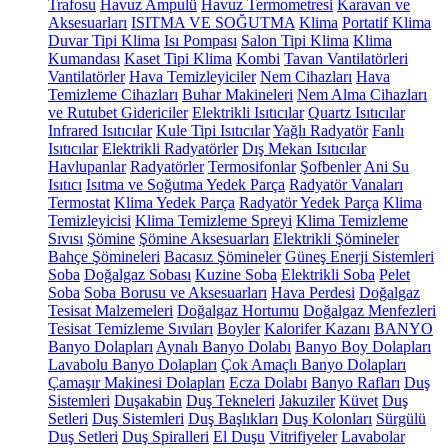
Trafosu
Havuz Ampulü
Havuz Termometresi
Karavan ve
Aksesuarları
ISITMA VE SOĞUTMA
Klima
Portatif Klima
Duvar Tipi Klima
Isı Pompası
Salon Tipi Klima
Klima
Kumandası
Kaset Tipi Klima
Kombi
Tavan Vantilatörleri
Vantilatörler
Hava Temizleyiciler
Nem Cihazları
Hava
Temizleme Cihazları
Buhar Makineleri
Nem Alma Cihazları
ve Rutubet Gidericiler
Elektrikli Isıtıcılar
Quartz Isıtıcılar
Infrared Isıtıcılar
Kule Tipi Isıtıcılar
Yağlı Radyatör
Fanlı
Isıtıcılar
Elektrikli Radyatörler
Dış Mekan Isıtıcılar
Havlupanlar
Radyatörler
Termosifonlar
Şofbenler
Ani Su
Isıtıcı
Isıtma ve Soğutma Yedek Parça
Radyatör Vanaları
Termostat
Klima Yedek Parça
Radyatör Yedek Parça
Klima
Temizleyicisi
Klima Temizleme Spreyi
Klima Temizleme
Sıvısı
Şömine
Şömine Aksesuarları
Elektrikli Şömineler
Bahçe Şömineleri
Bacasız Şömineler
Güneş Enerji Sistemleri
Soba
Doğalgaz Sobası
Kuzine Soba
Elektrikli Soba
Pelet
Soba
Soba Borusu ve Aksesuarları
Hava Perdesi
Doğalgaz
Tesisat Malzemeleri
Doğalgaz Hortumu
Doğalgaz Menfezleri
Tesisat Temizleme Sıvıları
Boyler
Kalorifer Kazanı
BANYO
Banyo Dolapları
Aynalı Banyo Dolabı
Banyo Boy Dolapları
Lavabolu Banyo Dolapları
Çok Amaçlı Banyo Dolapları
Çamaşır Makinesi Dolapları
Ecza Dolabı
Banyo Rafları
Duş
Sistemleri
Duşakabin
Duş Tekneleri
Jakuziler
Küvet
Duş
Setleri
Duş Sistemleri
Duş Başlıkları
Duş Kolonları
Sürgülü
Duş Setleri
Duş Spiralleri
El Duşu
Vitrifiyeler
Lavabolar