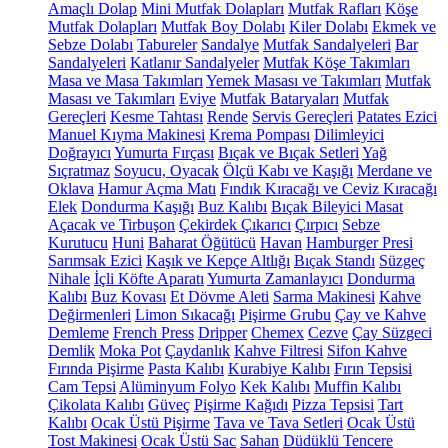
Amaçlı Dolap
Mini Mutfak Dolapları
Mutfak Rafları
Köşe
Mutfak Dolapları
Mutfak Boy Dolabı
Kiler Dolabı
Ekmek ve
Sebze Dolabı
Tabureler
Sandalye
Mutfak Sandalyeleri
Bar
Sandalyeleri
Katlanır Sandalyeler
Mutfak Köşe Takımları
Masa ve Masa Takımları
Yemek Masası ve Takımları
Mutfak
Masası ve Takımları
Eviye
Mutfak Bataryaları
Mutfak
Gereçleri
Kesme Tahtası
Rende
Servis Gereçleri
Patates Ezici
Manuel Kıyma Makinesi
Krema Pompası
Dilimleyici
Doğrayıcı
Yumurta Fırçası
Bıçak ve Bıçak Setleri
Yağ
Sıçratmaz
Soyucu, Oyacak
Ölçü Kabı ve Kaşığı
Merdane ve
Oklava
Hamur Açma Matı
Fındık Kıracağı ve Ceviz Kıracağı
Elek
Dondurma Kaşığı
Buz Kalıbı
Bıçak Bileyici Masat
Açacak ve Tirbuşon
Çekirdek Çıkarıcı
Çırpıcı
Sebze
Kurutucu
Huni
Baharat Öğütücü
Havan
Hamburger Presi
Sarımsak Ezici
Kaşık ve Kepçe Altlığı
Bıçak Standı
Süzgeç
Nihale
İçli Köfte Aparatı
Yumurta Zamanlayıcı
Dondurma
Kalıbı
Buz Kovası
Et Dövme Aleti
Sarma Makinesi
Kahve
Değirmenleri
Limon Sıkacağı
Pişirme Grubu
Çay ve Kahve
Demleme
French Press
Dripper
Chemex
Cezve
Çay Süzgeci
Demlik
Moka Pot
Çaydanlık
Kahve Filtresi
Sifon Kahve
Fırında Pişirme
Pasta Kalıbı
Kurabiye Kalıbı
Fırın Tepsisi
Cam Tepsi
Alüminyum Folyo
Kek Kalıbı
Muffin Kalıbı
Çikolata Kalıbı
Güveç
Pişirme Kağıdı
Pizza Tepsisi
Tart
Kalıbı
Ocak Üstü Pişirme
Tava ve Tava Setleri
Ocak Üstü
Tost Makinesi
Ocak Üstü Sac
Sahan
Düdüklü Tencere