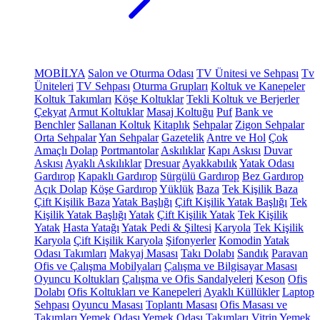
MOBİLYA
Salon ve Oturma Odası
TV Ünitesi ve Sehpası
Tv
Üniteleri
TV Sehpası
Oturma Grupları
Koltuk ve Kanepeler
Koltuk Takımları
Köşe Koltuklar
Tekli Koltuk ve Berjerler
Çekyat
Armut Koltuklar
Masaj Koltuğu
Puf
Bank ve
Benchler
Sallanan Koltuk
Kitaplık
Sehpalar
Zigon Sehpalar
Orta Sehpalar
Yan Sehpalar
Gazetelik
Antre ve Hol
Çok
Amaçlı Dolap
Portmantolar
Askılıklar
Kapı Askısı
Duvar
Askısı
Ayaklı Askılıklar
Dresuar
Ayakkabılık
Yatak Odası
Gardırop
Kapaklı Gardırop
Sürgülü Gardırop
Bez Gardırop
Açık Dolap
Köşe Gardırop
Yüklük
Baza
Tek Kişilik Baza
Çift Kişilik Baza
Yatak Başlığı
Çift Kişilik Yatak Başlığı
Tek
Kişilik Yatak Başlığı
Yatak
Çift Kişilik Yatak
Tek Kişilik
Yatak
Hasta Yatağı
Yatak Pedi & Şiltesi
Karyola
Tek Kişilik
Karyola
Çift Kişilik Karyola
Şifonyerler
Komodin
Yatak
Odası Takımları
Makyaj Masası
Takı Dolabı
Sandık
Paravan
Ofis ve Çalışma Mobilyaları
Çalışma ve Bilgisayar Masası
Oyuncu Koltukları
Çalışma ve Ofis Sandalyeleri
Keson
Ofis
Dolabı
Ofis Koltukları ve Kanepeleri
Ayaklı Küllükler
Laptop
Sehpası
Oyuncu Masası
Toplantı Masası
Ofis Masası ve
Takımları
Yemek Odası
Yemek Odası Takımları
Vitrin
Yemek