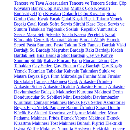
Tencere ve Tava Aksesuarları
Tencere ve Tencere Setleri
Çöp
Kovaları
Banyo Çöp Kovaları
Mutfak Çöp Kovaları
Endüstriyel Çöp Kovaları
Dolap İçi Çöp Kovaları
Sofra
Grubu
Çatal,Kaşık,Bıçak
Çatal Kaşık Bıçak Takımı
Yemek
Bıçağı
Çatal
Kaşık
Sofra Servis
Sürahi
Kase
Tepsi
Servis ve
Sunum Tabakları
Yağdanlık
Sosluk, Reçellik
Yumurtalık
Servis Maşa Seti
Şekerlik
Salata Kasesi
Peçetelik
Karaf
Kürdanlık
Çerezlik
Baharat Takımı
Bardak Altlığı
Ekmek
Sepeti
Pasta Sunumu
Pasta Takımı
Kek Fanusu
Bardak
Viski
Bardağı
Su Bardağı
Meşrubat Bardağı
Rakı Bardağı
Kadeh
Bardak Seti
Bira Bardağı
Shot Bardağı
Çay ve Kahve
Sunumu
Sütlük
Kahve Fincanı
Kupa
Fincan Takımı
Çay
Tabakları
Çay Setleri
Çay Fincanı
Çay Bardağı
Çay Kaşığı
Yemek Takımları
Tabaklar
Kahvaltı Takımları
Suluk ve
Matara
Beyaz Eşya
Fırın
Mikrodalga Fırınlar
Mini Fırınlar
Buzdolabı
Çamaşır Makinesi
Ocak
Ankastre Ürünleri
Ankastre Setler
Ankastre Ocaklar
Ankastre Fırınlar
Ankastre
Davlumbazlar
Bulaşık Makineleri
Kurutma Makinesi
Derin
Dondurucular
Su Sebilleri
Mini Buzdolabı
Davlumbazlar
Kurutmalı Çamaşır Makinesi
Beyaz Eşya Setleri
Aspiratörler
Beyaz Eşya Yedek Parça ve Bakım Ürünleri
Şarap Dolabı
Küçük Ev Aletleri
Kızartma ve Pişirme Makineleri
Mısır
Patlatma Makinesi
Fritöz
Ekmek Yapma Makinesi
Ekmek
Kızartma Makinesi
Tost Makinesi
Buharlı Pişirici
Elektrikli
Izgara
Waffle Makinesi
Yumurta Haşlayıcı
Elektrikli Tencere