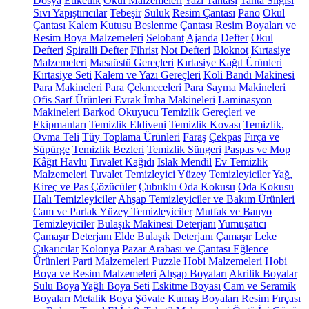
Dosya
Etiketlik
Okul Malzemeleri
Yazı Tahtası
Tahta Silgisi
Sıvı Yapıştırıcılar
Tebeşir
Suluk
Resim Çantası
Pano
Okul
Çantası
Kalem Kutusu
Beslenme Çantası
Resim Boyaları ve
Resim Boya Malzemeleri
Selobant
Ajanda
Defter
Okul
Defteri
Spiralli Defter
Fihrist
Not Defteri
Bloknot
Kırtasiye
Malzemeleri
Masaüstü Gereçleri
Kırtasiye Kağıt Ürünleri
Kırtasiye Seti
Kalem ve Yazı Gereçleri
Koli Bandı Makinesi
Para Makineleri
Para Çekmeceleri
Para Sayma Makineleri
Ofis Sarf Ürünleri
Evrak İmha Makineleri
Laminasyon
Makineleri
Barkod Okuyucu
Temizlik Gereçleri ve
Ekipmanları
Temizlik Eldiveni
Temizlik Kovası
Temizlik,
Ovma Teli
Tüy Toplama Ürünleri
Faraş
Çekpas
Fırça ve
Süpürge
Temizlik Bezleri
Temizlik Süngeri
Paspas ve Mop
Kâğıt Havlu
Tuvalet Kağıdı
Islak Mendil
Ev Temizlik
Malzemeleri
Tuvalet Temizleyici
Yüzey Temizleyiciler
Yağ,
Kireç ve Pas Çözücüler
Çubuklu Oda Kokusu
Oda Kokusu
Halı Temizleyiciler
Ahşap Temizleyiciler ve Bakım Ürünleri
Cam ve Parlak Yüzey Temizleyiciler
Mutfak ve Banyo
Temizleyiciler
Bulaşık Makinesi Deterjanı
Yumuşatıcı
Çamaşır Deterjanı
Elde Bulaşık Deterjanı
Çamaşır Leke
Çıkarıcılar
Kolonya
Pazar Arabası ve Çantası
Eğlence
Ürünleri
Parti Malzemeleri
Puzzle
Hobi Malzemeleri
Hobi
Boya ve Resim Malzemeleri
Ahşap Boyaları
Akrilik Boyalar
Sulu Boya
Yağlı Boya Seti
Eskitme Boyası
Cam ve Seramik
Boyaları
Metalik Boya
Şövale
Kumaş Boyaları
Resim Fırçası