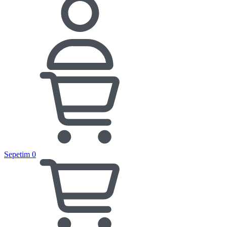
Sepetim
0