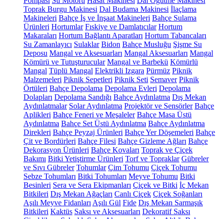
Pompası
Su Motoru
Hasat Makinesi
Dal Öğütme Makinesi
Toprak Burgu Makinesi
Dal Budama Makinesi
İlaçlama
Makineleri
Bahçe İş ve İnşaat Makineleri
Bahçe Sulama
Ürünleri
Hortumlar
Fıskiye ve Damlatıcılar
Hortum
Makaraları
Hortum Bağlantı Aparatları
Hortum Tabancaları
Su Zamanlayıcı
Sulaklar
Bidon
Bahçe Musluğu
Şişme Su
Deposu
Mangal ve Aksesuarları
Mangal Aksesuarları
Mangal
Kömürü ve Tutuşturucular
Mangal ve Barbekü
Kömürlü
Mangal
Tüplü Mangal
Elektrikli Izgara
Pürmüz
Piknik
Malzemeleri
Piknik Sepetleri
Piknik Seti
Semaver
Piknik
Örtüleri
Bahçe Depolama
Depolama Evleri
Depolama
Dolapları
Depolama Sandığı
Bahçe Aydınlatma
Dış Mekan
Aydınlatmalar
Solar Aydınlatma
Projektör ve Sensörler
Bahçe
Aplikleri
Bahçe Feneri ve Meşaleler
Bahçe Masa Üstü
Aydınlatma
Bahçe Set Üstü Aydınlatma
Bahçe Aydınlatma
Direkleri
Bahçe Peyzaj Ürünleri
Bahçe Yer Döşemeleri
Bahçe
Çit ve Bordürleri
Bahçe Filesi
Bahçe Gizleme Ağları
Bahçe
Dekorasyon Ürünleri
Bahçe Kovaları
Toprak ve Çiçek
Bakımı
Bitki Yetiştirme Ürünleri
Torf ve Topraklar
Gübreler
ve Sıvı Gübreler
Tohumlar
Çim Tohumu
Çiçek Tohumu
Sebze Tohumları
Bitki Tohumları
Meyve Tohumu
Bitki
Besinleri
Sera ve Sera Ekipmanları
Çiçek ve Bitki
İç Mekan
Bitkileri
Dış Mekan Ağaçları
Canlı Çiçek
Çiçek Soğanları
Aşılı Meyve Fidanları
Aşılı Gül
Fide
Dış Mekan Sarmaşık
Bitkileri
Kaktüs
Saksı ve Aksesuarları
Dekoratif Saksı