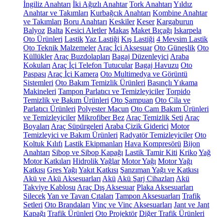
İngiliz Anahtarı
İki Ağızlı Anahtar
Tork Anahtarı
Yıldız
Anahtar ve Takımları
Kurbağcık Anahtarı
Kombine Anahtar
ve Takımları
Boru Anahtarı
Keskiler
Keser
Kargaburun
Balyoz
Balta
Kesici Aletler
Makas
Maket Bıçağı
Iskarpela
Oto Ürünleri
Lastik
Yaz Lastiği
Kış Lastiği
4 Mevsim Lastik
Oto Teknik Malzemeler
Araç İçi Aksesuar
Oto Güneşlik
Oto
Küllükler
Araç Buzdolapları
Bagaj Düzenleyici
Araba
Kokuları
Araç İçi Telefon Tutucular
Bagaj Havuzu
Oto
Paspası
Araç İçi Kamera
Oto Multimedya ve Görüntü
Sistemleri
Oto Bakım Temizlik Ürünleri
Basınçlı Yıkama
Makineleri
Tampon Parlatıcı ve Temizleyiciler
Torpido
Temizlik ve Bakım Ürünleri
Oto Şampuan
Oto Cila ve
Parlatıcı Ürünleri
Polyester Macun
Oto Cam Bakım Ürünleri
ve Temizleyiciler
Mikrofiber Bez
Araç Temizlik Seti
Araç
Boyaları
Araç Süpürgeleri
Araba Çizik Giderici
Motor
Temizleyici ve Bakım Ürünleri
Radyatör Temizleyiciler
Oto
Koltuk Kılıfı
Lastik Ekipmanları
Hava Kompresörü
Bijon
Anahtarı
Sibop ve Sibop Kapağı
Lastik Tamir Kiti
Kriko
Yağ
Motor Katkıları
Hidrolik Yağlar
Motor Yağı
Motor Yağı
Katkısı
Gres Yağı
Yakıt Katkısı
Şanzıman Yağı ve Katkısı
Akü ve Akü Aksesuarları
Akü
Akü Şarj Cihazları
Akü
Takviye Kablosu
Araç Dış Aksesuar
Plaka Aksesuarları
Silecek
Yan ve Tavan Çıtaları
Tampon Aksesuarları
Trafik
Setleri
Oto Brandaları
Vinç ve Vinç Aksesuarları
Jant ve Jant
Kapağı
Trafik Ürünleri
Oto Projektör
Diğer Trafik Ürünleri