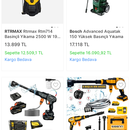
RTRMAX
Rtrmax Rtm714
Bosch
Advanced Aquatak
Basinçli Yikama 2500 W 195
150 Yüksek Basınçlı Yıkama
Bar Kovadan Su Çekme
13.899 TL
17.118 TL
Özelli̇ği̇
Sepette 12.509,1 TL
Sepette 16.090,92 TL
Kargo Bedava
Kargo Bedava