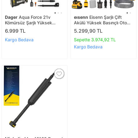
Dager
Aqua Force 21v
eısenn
Eisenn Şarjlı Çift
Kömürsüz Şarjlı Yüksek
Akülü Yüksek Basınçlı Oto
Basınçlı Yıkama Makinesi
Araç Ve Bahçe Yıkama
6.999 TL
5.299,90 TL
Seti | Çift 4.0 Ah Akü +
Temizleme Makinesi
Köpük Haznesi + Mikrofiber
Kargo Bedava
Sepette 3.974,92 TL
Havlu | 70 Bar
Kargo Bedava