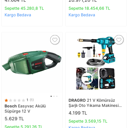
Sepette 45.280,8 TL
Sepette 18.454,66 TL
Kargo Bedava
Kargo Bedava
1
(1)
DRAGRO
21 V Kömürsüz
Şarjlı Oto Yıkama Makinesi
Bosch
Easyvac Akülü
Çift Akülü Bahçe Yıkama
Süpürge 12 V
4.199 TL
Makinasi
5.629 TL
Sepette 3.569,15 TL
Sepette 5.291,26 TL
Kargo Bedava