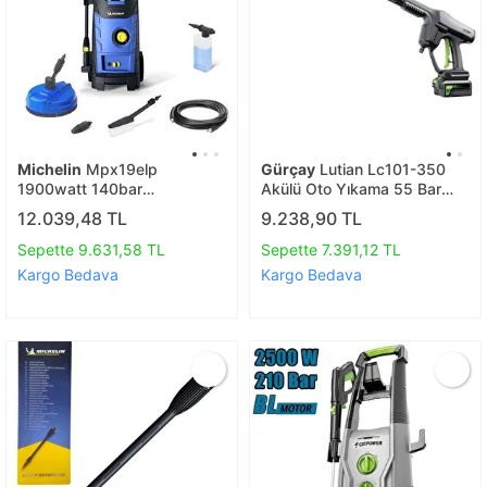
Michelin
Mpx19elp
Gürçay
Lutian Lc101-350
1900watt 140bar
Akülü Oto Yıkama 55 Bar
Profesyonel Basınçlı Yıkama
40v
12.039,48 TL
9.238,90 TL
Makinesi + Zemin/araç
Yıkama Fırçası
Sepette 9.631,58 TL
Sepette 7.391,12 TL
Kargo Bedava
Kargo Bedava