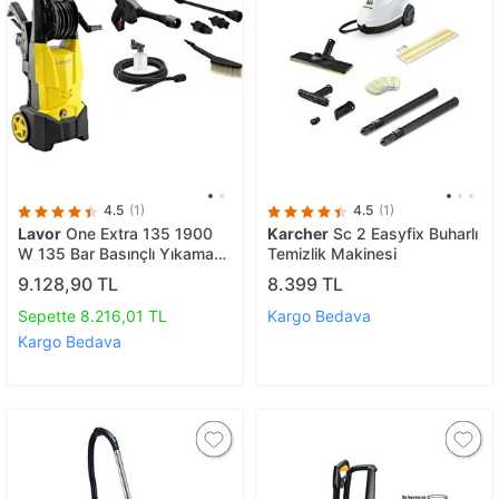
4.5
(1)
4.5
(1)
Lavor
One Extra 135 1900
Karcher
Sc 2 Easyfix Buharlı
W 135 Bar Basınçlı Yıkama
Temizlik Makinesi
Makinesi
9.128,90 TL
8.399 TL
Sepette 8.216,01 TL
Kargo Bedava
Kargo Bedava