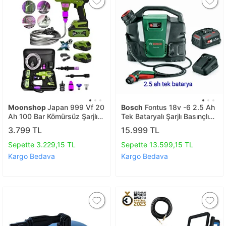
Moonshop
Japan 999 Vf 20
Bosch
Fontus 18v -6 2.5 Ah
Ah 100 Bar Kömürsüz Şarjlı
Tek Bataryalı Şarjlı Basınçlı
Oto Yıkama Makinesi Çift
Yıkama Makinesi
3.799 TL
15.999 TL
Akülü Bahçe Yıkama
Makinasi
Sepette 3.229,15 TL
Sepette 13.599,15 TL
Kargo Bedava
Kargo Bedava