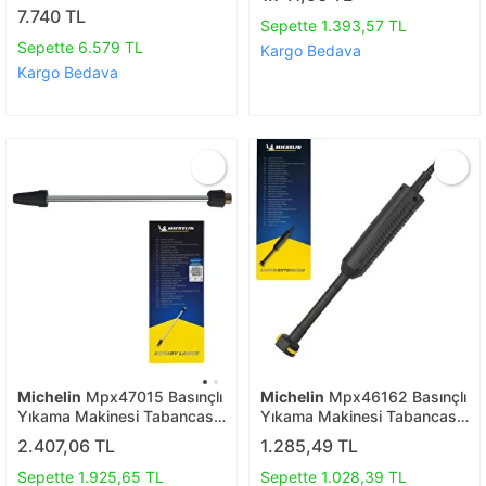
Basınç Ayarlı Su Püskürtme
Aquatak 130 1700W
7.740 TL
Başlığı
Sepette 1.393,57 TL
Sepette 6.579 TL
Kargo Bedava
Kargo Bedava
Michelin
Mpx47015 Basınçlı
Michelin
Mpx46162 Basınçlı
Yıkama Makinesi Tabancası
Yıkama Makinesi Tabancası
İçin Pirinç Alaşımlı Mızrak Ve
İçin Mızrak Uzatma Aparatı
2.407,06 TL
1.285,49 TL
Döner Su Püskürtme Başlığı
Sepette 1.925,65 TL
Sepette 1.028,39 TL