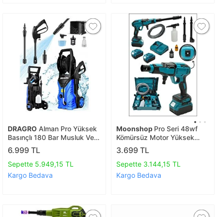
DRAGRO
Alman Pro Yüksek
Moonshop
Pro Seri 48wf
Basınçlı 180 Bar Musluk Ve
Kömürsüz Motor Yüksek
Kovadan Su Çekme Bahçe
Basınçlı Akülü Oto Araba
6.999 TL
3.699 TL
Oto Yıkama Makinesi
Yıkama İlaçlama Makinesi
Şarjlı
Sepette 5.949,15 TL
Sepette 3.144,15 TL
Kargo Bedava
Kargo Bedava