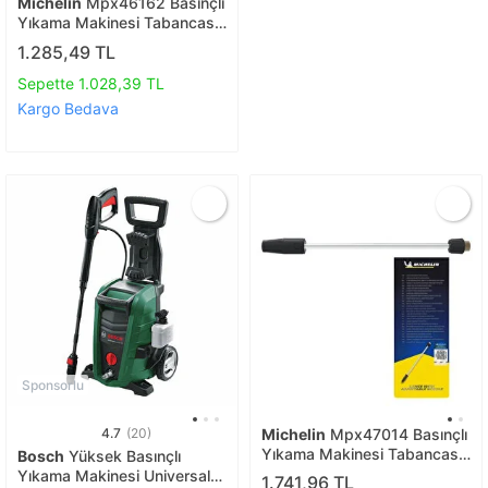
Michelin
Mpx46162 Basınçlı
Yıkama Makinesi Tabancası
İçin Mızrak Uzatma Aparatı
1.285,49 TL
Sepette 1.028,39 TL
Kargo Bedava
Sponsorlu
4.7
(20)
Michelin
Mpx47014 Basınçlı
Yıkama Makinesi Tabancası
Bosch
Yüksek Basınçlı
İçin Pirinç Alaşımlı Mızrak Ve
Yıkama Makinesi Universal
1.741,96 TL