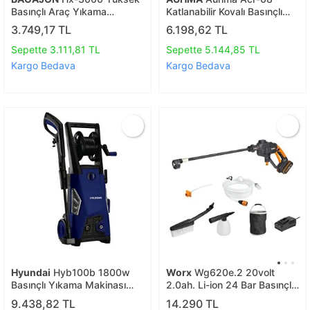
Basınçlı Araç Yıkama
Katlanabilir Kovalı Basınçlı
Makinesi 260psi 18.500rpm
Araç Yıkama Makinesi |
3.749,17 TL
6.198,62 TL
4000mah Çift Batarya
20.000 Mah Batarya | 335
Yıkama Tabancası
Psı Güç | 16 Bar
Sepette 3.111,81 TL
Sepette 5.144,85 TL
Kargo Bedava
Kargo Bedava
Hyundai
Hyb100b 1800w
Worx
Wg620e.2 20volt
Basınçlı Yıkama Makinası
2.0ah. Li-ion 24 Bar Basınçlı
140 Bar
Yıkama Tabancası + 4 Parça
9.438,82 TL
14.290 TL
Yıkama Seti