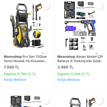
Moonshop
Pro Seri 150bar
Moonshop
Alman Model Çift
Serisi Musluk Ve Kovadan
Batarya 6 Fonksiyonlu Şarjlı
Çekme Yüksek Basınçlı Oto
Oto Hayvan Yıkama Bahçe
7.999 TL
3.999 TL
Yıkama Makinesi 8 Metre
Sulama Makinesi Çift
Hortum
Batarya
Sepette 6.799,15 TL
Sepette 3.399,15 TL
Kargo Bedava
Kargo Bedava