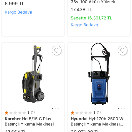
Maki̇nesi̇ 13 Li̇tre 80 Bar
36v-100 Akülü Yüksek
6.999 TL
20.000mah 350w
Basınçlı Yıkama Makinesi
17.438 TL
Kargo Bedava
06008c7002
Sepette 16.391,72 TL
Kargo Bedava
1
(1)
1
(1)
Karcher
Hd 5/15 C Plus
Hyundai
Hyb170b 2500 W
Basınçlı Yıkama Makinesi
Basınçlı Yıkama Makinası
170 Bar
47.664 TL
20.971,20 TL