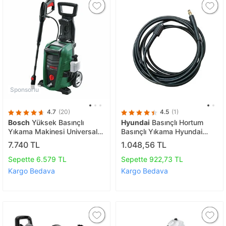
Sponsorlu
4.7
(20)
4.5
(1)
Bosch
Yüksek Basınçlı
Hyundai
Basınçlı Hortum
Yıkama Makinesi Universal
Basınçlı Yıkama Hyundai
Aquatak 130 1700W
Hyb100b
7.740 TL
1.048,56 TL
Sepette 6.579 TL
Sepette 922,73 TL
Kargo Bedava
Kargo Bedava