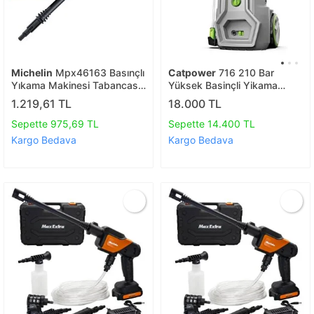
Michelin
Mpx46163 Basınçlı
Catpower
716 210 Bar
Yıkama Makinesi Tabancası
Yüksek Basinçli Yikama
İçin Mızrak Uzatma Aparatı
Maki̇nesi̇ 2500w Köpük
1.219,61 TL
18.000 TL
Hazneli̇
Sepette 975,69 TL
Sepette 14.400 TL
Kargo Bedava
Kargo Bedava