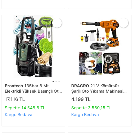
Proxtech
135bar 8 Mt
DRAGRO
21 V Kömürsüz
Elektrikli Yüksek Basınçlı Oto
Şarjlı Oto Yıkama Makinesi
Yıkama Zemin Temizleme
Çift Akülü Bahçe Yıkama
17.116 TL
4.199 TL
Makinesi Çelik Takviyeli
Makinasi
Hortum
Sepette 14.548,6 TL
Sepette 3.569,15 TL
Kargo Bedava
Kargo Bedava