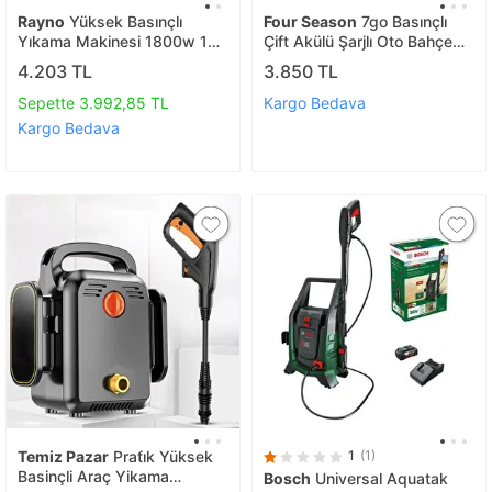
Rayno
Yüksek Basınçlı
Four Season
7go Basınçlı
Yıkama Makinesi 1800w 150
Çift Akülü Şarjlı Oto Bahçe
Bar - Ryn11400
Yıkama Tabancası Durgun
4.203 TL
3.850 TL
Su
Sepette 3.992,85 TL
Kargo Bedava
Kargo Bedava
Temiz Pazar
Prati̇k Yüksek
1
(1)
Basinçli Araç Yikama
Bosch
Universal Aquatak