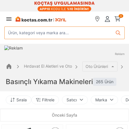
0
Ürün, kategori veya marka ara...
Reklam
Hırdavat El Aletleri ve Oto
Oto Ürünleri
Basınçlı Yıkama Makineleri
265 Ürün
Sırala
Filtrele
Satıcı
Marka
De
Önceki Sayfa