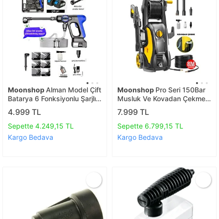
Moonshop
Alman Model Çift
Moonshop
Pro Seri 150Bar
Batarya 6 Fonksiyonlu Şarjlı
Musluk Ve Kovadan Çekme
Oto Hayvan Yıkama Bahçe
Yüksek Basınçlı Oto Yıkama
4.999 TL
7.999 TL
Sulama Makinesi Çift
Makinesi 8 Metre Hortum
Batarya
Sepette 4.249,15 TL
Sepette 6.799,15 TL
Kargo Bedava
Kargo Bedava