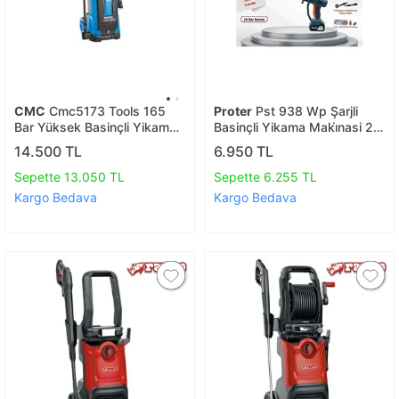
CMC
Cmc5173 Tools 165
Proter
Pst 938 Wp Şarjli
Bar Yüksek Basinçli Yikama
Basinçli Yikama Maki̇nasi 20
Maki̇nasi,genel,araç,yikama
Bar
14.500 TL
6.950 TL
Sepette 13.050 TL
Sepette 6.255 TL
Kargo Bedava
Kargo Bedava