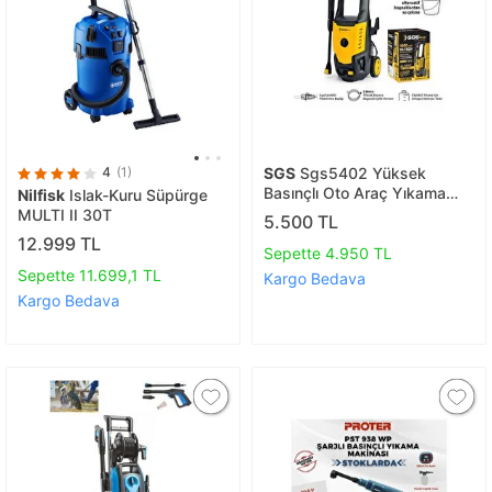
4
(1)
SGS
Sgs5402 Yüksek
Basınçlı Oto Araç Yıkama
Nilfisk
Islak-Kuru Süpürge
Makinesi 1600 Watt 130 Bar
MULTI II 30T
5.500 TL
12.999 TL
Sepette 4.950 TL
Sepette 11.699,1 TL
Kargo Bedava
Kargo Bedava