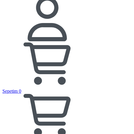
Sepetim
0