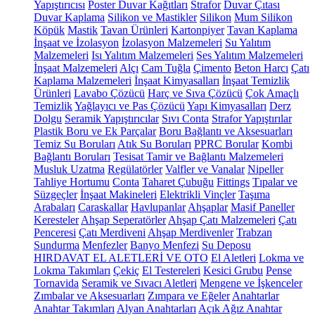
Yapıştırıcısı
Poster Duvar Kağıtları
Strafor
Duvar Çıtası
Duvar Kaplama
Silikon ve Mastikler
Silikon
Mum Silikon
Köpük
Mastik
Tavan Ürünleri
Kartonpiyer
Tavan Kaplama
İnşaat ve İzolasyon
İzolasyon Malzemeleri
Su Yalıtım
Malzemeleri
Isı Yalıtım Malzemeleri
Ses Yalıtım Malzemeleri
İnşaat Malzemeleri
Alçı
Cam Tuğla
Çimento
Beton Harcı
Çatı
Kaplama Malzemeleri
İnşaat Kimyasalları
İnşaat Temizlik
Ürünleri
Lavabo Çözücü
Harç ve Sıva Çözücü
Çok Amaçlı
Temizlik
Yağlayıcı ve Pas Çözücü
Yapı Kimyasalları
Derz
Dolgu
Seramik Yapıştırıcılar
Sıvı Conta
Strafor Yapıştırılar
Plastik Boru ve Ek Parçalar
Boru Bağlantı ve Aksesuarları
Temiz Su Boruları
Atık Su Boruları
PPRC Borular
Kombi
Bağlantı Boruları
Tesisat Tamir ve Bağlantı Malzemeleri
Musluk Uzatma
Regülatörler
Valfler ve Vanalar
Nipeller
Tahliye Hortumu
Conta
Taharet Çubuğu
Fittings
Tıpalar ve
Süzgeçler
İnşaat Makineleri
Elektrikli Vinçler
Taşıma
Arabaları
Caraskallar
Havlupanlar
Ahşaplar
Masif Paneller
Keresteler
Ahşap Seperatörler
Ahşap Çatı Malzemeleri
Çatı
Penceresi
Çatı Merdiveni
Ahşap Merdivenler
Trabzan
Sundurma
Menfezler
Banyo Menfezi
Su Deposu
HIRDAVAT EL ALETLERİ VE OTO
El Aletleri
Lokma ve
Lokma Takımları
Çekiç
El Testereleri
Kesici Grubu
Pense
Tornavida
Seramik ve Sıvacı Aletleri
Mengene ve İşkenceler
Zımbalar ve Aksesuarları
Zımpara ve Eğeler
Anahtarlar
Anahtar Takımları
Alyan Anahtarları
Açık Ağız Anahtar