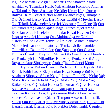
İngiliz Anahtarı
İki Ağızlı Anahtar
Tork Anahtarı
Yıldız
Anahtar ve Takımları
Kurbağcık Anahtarı
Kombine Anahtar
ve Takımları
Boru Anahtarı
Keskiler
Keser
Kargaburun
Balyoz
Balta
Kesici Aletler
Makas
Maket Bıçağı
Iskarpela
Oto Ürünleri
Lastik
Yaz Lastiği
Kış Lastiği
4 Mevsim Lastik
Oto Teknik Malzemeler
Araç İçi Aksesuar
Oto Güneşlik
Oto
Küllükler
Araç Buzdolapları
Bagaj Düzenleyici
Araba
Kokuları
Araç İçi Telefon Tutucular
Bagaj Havuzu
Oto
Paspası
Araç İçi Kamera
Oto Multimedya ve Görüntü
Sistemleri
Oto Bakım Temizlik Ürünleri
Basınçlı Yıkama
Makineleri
Tampon Parlatıcı ve Temizleyiciler
Torpido
Temizlik ve Bakım Ürünleri
Oto Şampuan
Oto Cila ve
Parlatıcı Ürünleri
Polyester Macun
Oto Cam Bakım Ürünleri
ve Temizleyiciler
Mikrofiber Bez
Araç Temizlik Seti
Araç
Boyaları
Araç Süpürgeleri
Araba Çizik Giderici
Motor
Temizleyici ve Bakım Ürünleri
Radyatör Temizleyiciler
Oto
Koltuk Kılıfı
Lastik Ekipmanları
Hava Kompresörü
Bijon
Anahtarı
Sibop ve Sibop Kapağı
Lastik Tamir Kiti
Kriko
Yağ
Motor Katkıları
Hidrolik Yağlar
Motor Yağı
Motor Yağı
Katkısı
Gres Yağı
Yakıt Katkısı
Şanzıman Yağı ve Katkısı
Akü ve Akü Aksesuarları
Akü
Akü Şarj Cihazları
Akü
Takviye Kablosu
Araç Dış Aksesuar
Plaka Aksesuarları
Silecek
Yan ve Tavan Çıtaları
Tampon Aksesuarları
Trafik
Setleri
Oto Brandaları
Vinç ve Vinç Aksesuarları
Jant ve Jant
Kapağı
Trafik Ürünleri
Oto Projektör
Diğer Trafik Ürünleri