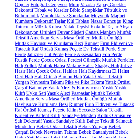
Objeler
Fotoğraf Çerçevesi
Mum
Vazolar
Yapay Çiçekler
Dekoratif Tabak ve Kaseler
Biblo
Şaraplıklar
Tütsülük ve
Buhurdanlık
Mumluklar ve Şamdanlar
Meyvelik
Magnet
Kumbara
Dekoratif Taşlar
Kül Tablası
Nazar Boncuğu
Kitap
Tutucular
Müzik Kutusu
Yatak Tepsisi
Kokulu Taşlar
Ahşap
Dekorasyon Ürünleri
Duvar Süsleri
Cansız Manken
Mutfak
Tekstili
Amerikan Servis
Masa Örtüleri
Mutfak Önlüğü
Mutfak Havlusu ve Kurulama Bezi
Runner
Fırın Eldiveni ve
Tutacak
Raf Örtüsü
Kumaş Peçete
Ev Tekstili
Perde
Stor
Perde
Jaluziler
Tül Perde
Perde Aksesuarları
Fon Perde
Rustik Perde
Çocuk Odası Perdesi
Güneşlik
Mutfak Perdeleri
Halı
Yolluk
Mutfak Halısı
Makine Halısı
Shaggy Halı
Jüt ve
Hasır Halı
Çocuk Odası Halıları
Halı Kaydırmazı
El Halısı
Deri Halı
Halı Örtüsü
Bambu Halı
Yatak Odası Tekstili
Yorgan
Nevresim Takımı
Pike ve Pike Takımı
Yatak Örtüsü
Çarşaf
Battaniye
Yatak Alezi & Koruyucusu
Yastık
Yastık
Kılıfı
Uyku Seti
Yastık Alezi
Paspaslar
Mutfak Tekstili
Amerikan Servis
Masa Örtüleri
Mutfak Önlüğü
Mutfak
Havlusu ve Kurulama Bezi
Runner
Fırın Eldiveni ve Tutacak
Raf Örtüsü
Kumaş Peçete
Kilim
Seccade
Salon Tekstili
Kırlent ve Kırlent Kılıfı
Sandalye Minderi
Koltuk Örtüsü ve
Şalı
Dekoratif Yastık
Sandalye Kılıfı
Bahçe Tekstili
Salıncak
Minderleri
Bebek Odası Tekstili
Bebek Yorganı
Bebek
Çarşafı
Bebek Nevresim Takımı
Bebek Battaniyesi
Bebek
Uyku Seti
Banyo Tekstil
Banyo Paspasları
Banyo Bakım