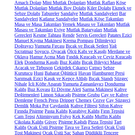
Amaçlı Dolap
Mini Mutfak Dolapları
Mutfak Rafları
Köşe
Mutfak Dolapları
Mutfak Boy Dolabı
Kiler Dolabı
Ekmek ve
Sebze Dolabı
Tabureler
Sandalye
Mutfak Sandalyeleri
Bar
Sandalyeleri
Katlanır Sandalyeler
Mutfak Köşe Takımları
Masa ve Masa Takımları
Yemek Masası ve Takımları
Mutfak
Masası ve Takımları
Eviye
Mutfak Bataryaları
Mutfak
Gereçleri
Kesme Tahtası
Rende
Servis Gereçleri
Patates Ezici
Manuel Kıyma Makinesi
Krema Pompası
Dilimleyici
Doğrayıcı
Yumurta Fırçası
Bıçak ve Bıçak Setleri
Yağ
Sıçratmaz
Soyucu, Oyacak
Ölçü Kabı ve Kaşığı
Merdane ve
Oklava
Hamur Açma Matı
Fındık Kıracağı ve Ceviz Kıracağı
Elek
Dondurma Kaşığı
Buz Kalıbı
Bıçak Bileyici Masat
Açacak ve Tirbuşon
Çekirdek Çıkarıcı
Çırpıcı
Sebze
Kurutucu
Huni
Baharat Öğütücü
Havan
Hamburger Presi
Sarımsak Ezici
Kaşık ve Kepçe Altlığı
Bıçak Standı
Süzgeç
Nihale
İçli Köfte Aparatı
Yumurta Zamanlayıcı
Dondurma
Kalıbı
Buz Kovası
Et Dövme Aleti
Sarma Makinesi
Kahve
Değirmenleri
Limon Sıkacağı
Pişirme Grubu
Çay ve Kahve
Demleme
French Press
Dripper
Chemex
Cezve
Çay Süzgeci
Demlik
Moka Pot
Çaydanlık
Kahve Filtresi
Sifon Kahve
Fırında Pişirme
Pasta Kalıbı
Kurabiye Kalıbı
Fırın Tepsisi
Cam Tepsi
Alüminyum Folyo
Kek Kalıbı
Muffin Kalıbı
Çikolata Kalıbı
Güveç
Pişirme Kağıdı
Pizza Tepsisi
Tart
Kalıbı
Ocak Üstü Pişirme
Tava ve Tava Setleri
Ocak Üstü
Tost Makinesi
Ocak Üstü Sac
Sahan
Düdüklü Tencere