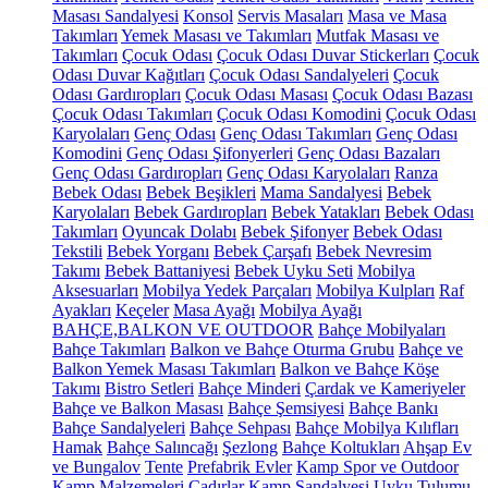
Masası Sandalyesi
Konsol
Servis Masaları
Masa ve Masa
Takımları
Yemek Masası ve Takımları
Mutfak Masası ve
Takımları
Çocuk Odası
Çocuk Odası Duvar Stickerları
Çocuk
Odası Duvar Kağıtları
Çocuk Odası Sandalyeleri
Çocuk
Odası Gardıropları
Çocuk Odası Masası
Çocuk Odası Bazası
Çocuk Odası Takımları
Çocuk Odası Komodini
Çocuk Odası
Karyolaları
Genç Odası
Genç Odası Takımları
Genç Odası
Komodini
Genç Odası Şifonyerleri
Genç Odası Bazaları
Genç Odası Gardıropları
Genç Odası Karyolaları
Ranza
Bebek Odası
Bebek Beşikleri
Mama Sandalyesi
Bebek
Karyolaları
Bebek Gardıropları
Bebek Yatakları
Bebek Odası
Takımları
Oyuncak Dolabı
Bebek Şifonyer
Bebek Odası
Tekstili
Bebek Yorganı
Bebek Çarşafı
Bebek Nevresim
Takımı
Bebek Battaniyesi
Bebek Uyku Seti
Mobilya
Aksesuarları
Mobilya Yedek Parçaları
Mobilya Kulpları
Raf
Ayakları
Keçeler
Masa Ayağı
Mobilya Ayağı
BAHÇE,BALKON VE OUTDOOR
Bahçe Mobilyaları
Bahçe Takımları
Balkon ve Bahçe Oturma Grubu
Bahçe ve
Balkon Yemek Masası Takımları
Balkon ve Bahçe Köşe
Takımı
Bistro Setleri
Bahçe Minderi
Çardak ve Kameriyeler
Bahçe ve Balkon Masası
Bahçe Şemsiyesi
Bahçe Bankı
Bahçe Sandalyeleri
Bahçe Sehpası
Bahçe Mobilya Kılıfları
Hamak
Bahçe Salıncağı
Şezlong
Bahçe Koltukları
Ahşap Ev
ve Bungalov
Tente
Prefabrik Evler
Kamp Spor ve Outdoor
Kamp Malzemeleri
Çadırlar
Kamp Sandalyesi
Uyku Tulumu