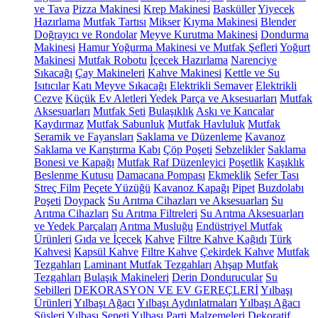
ve Tava
Pizza Makinesi
Krep Makinesi
Basküller
Yiyecek
Hazırlama
Mutfak Tartısı
Mikser
Kıyma Makinesi
Blender
Doğrayıcı ve Rondolar
Meyve Kurutma Makinesi
Dondurma
Makinesi
Hamur Yoğurma Makinesi ve Mutfak Şefleri
Yoğurt
Makinesi
Mutfak Robotu
İçecek Hazırlama
Narenciye
Sıkacağı
Çay Makineleri
Kahve Makinesi
Kettle ve Su
Isıtıcılar
Katı Meyve Sıkacağı
Elektrikli Semaver
Elektrikli
Cezve
Küçük Ev Aletleri Yedek Parça ve Aksesuarları
Mutfak
Aksesuarları
Mutfak Seti
Bulaşıklık
Askı ve Kancalar
Kaydırmaz
Mutfak Sabunluk
Mutfak Havluluk
Mutfak
Seramik ve Fayansları
Saklama ve Düzenleme
Kavanoz
Saklama ve Karıştırma Kabı
Çöp Poşeti
Sebzelikler
Saklama
Bonesi ve Kapağı
Mutfak Raf Düzenleyici
Poşetlik
Kaşıklık
Beslenme Kutusu
Damacana Pompası
Ekmeklik
Sefer Tası
Streç Film
Peçete Yüzüğü
Kavanoz Kapağı
Pipet
Buzdolabı
Poşeti
Doypack
Su Arıtma Cihazları ve Aksesuarları
Su
Arıtma Cihazları
Su Arıtma Filtreleri
Su Arıtma Aksesuarları
ve Yedek Parçaları
Arıtma Musluğu
Endüstriyel Mutfak
Ürünleri
Gıda ve İçecek
Kahve
Filtre Kahve Kağıdı
Türk
Kahvesi
Kapsül Kahve
Filtre Kahve
Çekirdek Kahve
Mutfak
Tezgahları
Laminant Mutfak Tezgahları
Ahşap Mutfak
Tezgahları
Bulaşık Makineleri
Derin Dondurucular
Su
Sebilleri
DEKORASYON VE EV GEREÇLERİ
Yılbaşı
Ürünleri
Yılbaşı Ağacı
Yılbaşı Aydınlatmaları
Yılbaşı Ağacı
Süsleri
Yılbaşı Sepeti
Yılbaşı Parti Malzemeleri
Dekoratif