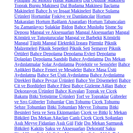
Pompası
Su Motoru
Hasat Makinesi
Dal Öğütme Makinesi
Toprak Burgu Makinesi
Dal Budama Makinesi
İlaçlama
Makineleri
Bahçe İş ve İnşaat Makineleri
Bahçe Sulama
Ürünleri
Hortumlar
Fıskiye ve Damlatıcılar
Hortum
Makaraları
Hortum Bağlantı Aparatları
Hortum Tabancaları
Su Zamanlayıcı
Sulaklar
Bidon
Bahçe Musluğu
Şişme Su
Deposu
Mangal ve Aksesuarları
Mangal Aksesuarları
Mangal
Kömürü ve Tutuşturucular
Mangal ve Barbekü
Kömürlü
Mangal
Tüplü Mangal
Elektrikli Izgara
Pürmüz
Piknik
Malzemeleri
Piknik Sepetleri
Piknik Seti
Semaver
Piknik
Örtüleri
Bahçe Depolama
Depolama Evleri
Depolama
Dolapları
Depolama Sandığı
Bahçe Aydınlatma
Dış Mekan
Aydınlatmalar
Solar Aydınlatma
Projektör ve Sensörler
Bahçe
Aplikleri
Bahçe Feneri ve Meşaleler
Bahçe Masa Üstü
Aydınlatma
Bahçe Set Üstü Aydınlatma
Bahçe Aydınlatma
Direkleri
Bahçe Peyzaj Ürünleri
Bahçe Yer Döşemeleri
Bahçe
Çit ve Bordürleri
Bahçe Filesi
Bahçe Gizleme Ağları
Bahçe
Dekorasyon Ürünleri
Bahçe Kovaları
Toprak ve Çiçek
Bakımı
Bitki Yetiştirme Ürünleri
Torf ve Topraklar
Gübreler
ve Sıvı Gübreler
Tohumlar
Çim Tohumu
Çiçek Tohumu
Sebze Tohumları
Bitki Tohumları
Meyve Tohumu
Bitki
Besinleri
Sera ve Sera Ekipmanları
Çiçek ve Bitki
İç Mekan
Bitkileri
Dış Mekan Ağaçları
Canlı Çiçek
Çiçek Soğanları
Aşılı Meyve Fidanları
Aşılı Gül
Fide
Dış Mekan Sarmaşık
Bitkileri
Kaktüs
Saksı ve Aksesuarları
Dekoratif Saksı