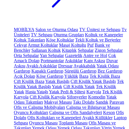
MOBİLYA
Salon ve Oturma Odası
TV Ünitesi ve Sehpası
Tv
Üniteleri
TV Sehpası
Oturma Grupları
Koltuk ve Kanepeler
Koltuk Takımları
Köşe Koltuklar
Tekli Koltuk ve Berjerler
Çekyat
Armut Koltuklar
Masaj Koltuğu
Puf
Bank ve
Benchler
Sallanan Koltuk
Kitaplık
Sehpalar
Zigon Sehpalar
Orta Sehpalar
Yan Sehpalar
Gazetelik
Antre ve Hol
Çok
Amaçlı Dolap
Portmantolar
Askılıklar
Kapı Askısı
Duvar
Askısı
Ayaklı Askılıklar
Dresuar
Ayakkabılık
Yatak Odası
Gardırop
Kapaklı Gardırop
Sürgülü Gardırop
Bez Gardırop
Açık Dolap
Köşe Gardırop
Yüklük
Baza
Tek Kişilik Baza
Çift Kişilik Baza
Yatak Başlığı
Çift Kişilik Yatak Başlığı
Tek
Kişilik Yatak Başlığı
Yatak
Çift Kişilik Yatak
Tek Kişilik
Yatak
Hasta Yatağı
Yatak Pedi & Şiltesi
Karyola
Tek Kişilik
Karyola
Çift Kişilik Karyola
Şifonyerler
Komodin
Yatak
Odası Takımları
Makyaj Masası
Takı Dolabı
Sandık
Paravan
Ofis ve Çalışma Mobilyaları
Çalışma ve Bilgisayar Masası
Oyuncu Koltukları
Çalışma ve Ofis Sandalyeleri
Keson
Ofis
Dolabı
Ofis Koltukları ve Kanepeleri
Ayaklı Küllükler
Laptop
Sehpası
Oyuncu Masası
Toplantı Masası
Ofis Masası ve
Takımları
Yemek Odası
Yemek Odası Takımları
Vitrin
Yemek