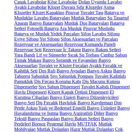
Çanak Lavabolar
Köşe Lavabolar
Dolap Uyumlu Lavabo
Ayaklı Lavabolar
Klozet
Duvara Sıfır Klozetler
Asma
Klozetler
Klozet Kapakları
Pisuvar
Tuvalet Taşı
Batarya ve
Musluklar
Lavabo Bataryaları
Mutfak Bataryaları
Su Tasarruf
Aparatı
Banyo Bataryaları
Musluk
Duş Bataryaları
Batarya
Setleri
Fotoselli Batarya
Ara Musluk
Pisuvar Musluğu
Batarya ve Musluk Yedek Parçaları
Sifon
Lavabo Sifonu
Eviye Sifonu
Yer Sifonu
Sifon Aksesuarları ve Parçaları
Rezervuar ve Aksesuarları
Rezervuar Kumanda Paneli
Rezervuar Seti
Rezervuar İç Takımı
Banyo Bakım Setleri
Yara Bandı
Lif ve Süngerler
Sıcak Su Torbası
Cımbız
Sabun
Tırnak Makası
Banyo Seramik ve Fayansları
Banyo
Aksesuarları
Tuvalet ve Klozet Fırçaları
Ayaklı Fırçalık ve
Kağıtlık Seti
Duş Rafı
Banyo Aynaları
Banyo Askısı
Banyo
Taburesi
Sabunluk
Sıvı Sabunluk Pompası
Tuvalet Kağıtlığı
Pamukluk
Diş Fırçası Koruma Kabı
Diş Macunu Kutusu
Dispenserler
Sıvı Sabun Dispenseri
Tuvalet Kağıdı Dispenseri
Havlu Dispenseri
Klozet Kapak Örtüsü Dispenseri
El
Kurutma Cihazları
Banyo Etajeri
Banyo Düzenleyicileri
Banyo Seti
Diş Fırçalık
Havluluk
Banyo Kaydırmazı
Duş
Perde Askısı
Yaşlı ve Bedensel Engelli Banyo Ürünleri
Banyo
Havalandırma ve Isıtma
Banyo Aspiratörü
Diğer
Banyo
Tekstil
Banyo Paspasları
Banyo Bakım Setleri
Banyo
Perdeleri
Bornoz
Peştemal
Havlu
MUTFAK
Mutfak
Mobilyaları
Mutfak Dolapları
Hazır Mutfak Dolapları
Çok