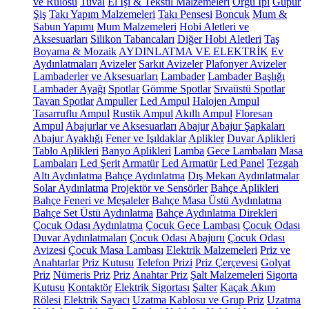
ve Rulosu
Tuval
El İşi & Tekstil Malzemeleri
Örgü İpi
Güpür
Şiş
Takı Yapım Malzemeleri
Takı Pensesi
Boncuk
Mum &
Sabun Yapımı
Mum Malzemeleri
Hobi Aletleri ve
Aksesuarları
Silikon Tabancaları
Diğer Hobi Aletleri
Taş
Boyama & Mozaik
AYDINLATMA VE ELEKTRİK
Ev
Aydınlatmaları
Avizeler
Sarkıt Avizeler
Plafonyer Avizeler
Lambaderler ve Aksesuarları
Lambader
Lambader Başlığı
Lambader Ayağı
Spotlar
Gömme Spotlar
Sıvaüstü Spotlar
Tavan Spotlar
Ampuller
Led Ampul
Halojen Ampul
Tasarruflu Ampul
Rustik Ampul
Akıllı Ampul
Floresan
Ampul
Abajurlar ve Aksesuarları
Abajur
Abajur Şapkaları
Abajur Ayaklığı
Fener ve Işıldaklar
Aplikler
Duvar Aplikleri
Tablo Aplikleri
Banyo Aplikleri
Lamba
Gece Lambaları
Masa
Lambaları
Led Şerit
Armatür
Led Armatür
Led Panel
Tezgah
Altı Aydınlatma
Bahçe Aydınlatma
Dış Mekan Aydınlatmalar
Solar Aydınlatma
Projektör ve Sensörler
Bahçe Aplikleri
Bahçe Feneri ve Meşaleler
Bahçe Masa Üstü Aydınlatma
Bahçe Set Üstü Aydınlatma
Bahçe Aydınlatma Direkleri
Çocuk Odası Aydınlatma
Çocuk Gece Lambası
Çocuk Odası
Duvar Aydınlatmaları
Çocuk Odası Abajuru
Çocuk Odası
Avizesi
Çocuk Masa Lambası
Elektrik Malzemeleri
Priz ve
Anahtarlar
Priz Kutusu
Telefon Prizi
Priz Çerçevesi
Golyat
Priz
Nümeris Priz
Priz
Anahtar Priz
Şalt Malzemeleri
Sigorta
Kutusu
Kontaktör
Elektrik Sigortası
Şalter
Kaçak Akım
Rölesi
Elektrik Sayacı
Uzatma Kablosu ve Grup Priz
Uzatma