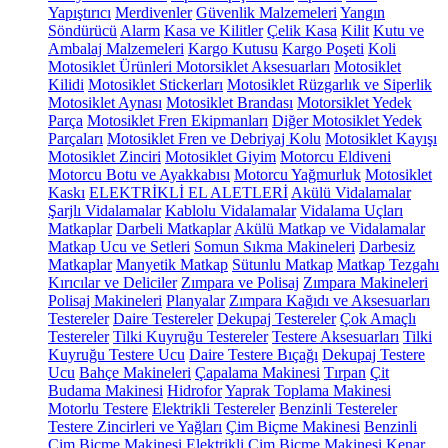
Yapıştırıcı
Merdivenler
Güvenlik Malzemeleri
Yangın
Söndürücü
Alarm
Kasa ve Kilitler
Çelik Kasa
Kilit
Kutu ve
Ambalaj Malzemeleri
Kargo Kutusu
Kargo Poşeti
Koli
Motosiklet Ürünleri
Motorsiklet Aksesuarları
Motosiklet
Kilidi
Motosiklet Stickerları
Motosiklet Rüzgarlık ve Siperlik
Motosiklet Aynası
Motosiklet Brandası
Motorsiklet Yedek
Parça
Motosiklet Fren Ekipmanları
Diğer Motosiklet Yedek
Parçaları
Motosiklet Fren ve Debriyaj Kolu
Motosiklet Kayışı
Motosiklet Zinciri
Motosiklet Giyim
Motorcu Eldiveni
Motorcu Botu ve Ayakkabısı
Motorcu Yağmurluk
Motosiklet
Kaskı
ELEKTRİKLİ EL ALETLERİ
Akülü Vidalamalar
Şarjlı Vidalamalar
Kablolu Vidalamalar
Vidalama Uçları
Matkaplar
Darbeli Matkaplar
Akülü Matkap ve Vidalamalar
Matkap Ucu ve Setleri
Somun Sıkma Makineleri
Darbesiz
Matkaplar
Manyetik Matkap
Sütunlu Matkap
Matkap Tezgahı
Kırıcılar ve Deliciler
Zımpara ve Polisaj
Zımpara Makineleri
Polisaj Makineleri
Planyalar
Zımpara Kağıdı ve Aksesuarları
Testereler
Daire Testereler
Dekupaj Testereler
Çok Amaçlı
Testereler
Tilki Kuyruğu Testereler
Testere Aksesuarları
Tilki
Kuyruğu Testere Ucu
Daire Testere Bıçağı
Dekupaj Testere
Ucu
Bahçe Makineleri
Çapalama Makinesi
Tırpan
Çit
Budama Makinesi
Hidrofor
Yaprak Toplama Makinesi
Motorlu Testere
Elektrikli Testereler
Benzinli Testereler
Testere Zincirleri ve Yağları
Çim Biçme Makinesi
Benzinli
Çim Biçme Makinesi
Elektrikli Çim Biçme Makinesi
Kenar