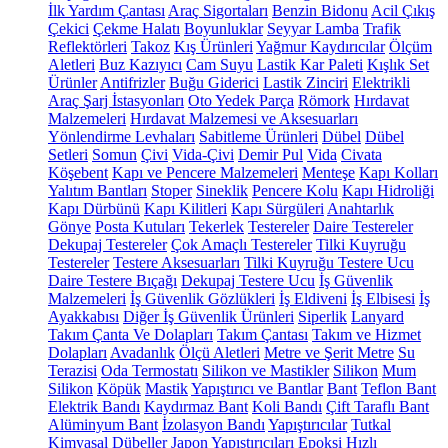
İlk Yardım Çantası
Araç Sigortaları
Benzin Bidonu
Acil Çıkış
Çekici
Çekme Halatı
Boyunluklar
Seyyar Lamba
Trafik
Reflektörleri
Takoz
Kış Ürünleri
Yağmur Kaydırıcılar
Ölçüm
Aletleri
Buz Kazıyıcı
Cam Suyu
Lastik Kar Paleti
Kışlık Set
Ürünler
Antifrizler
Buğu Giderici
Lastik Zinciri
Elektrikli
Araç Şarj İstasyonları
Oto Yedek Parça
Römork
Hırdavat
Malzemeleri
Hırdavat Malzemesi ve Aksesuarları
Yönlendirme Levhaları
Sabitleme Ürünleri
Dübel
Dübel
Setleri
Somun
Çivi
Vida-Çivi
Demir Pul
Vida
Civata
Köşebent
Kapı ve Pencere Malzemeleri
Menteşe
Kapı Kolları
Yalıtım Bantları
Stoper
Sineklik
Pencere Kolu
Kapı Hidroliği
Kapı Dürbünü
Kapı Kilitleri
Kapı Sürgüleri
Anahtarlık
Gönye
Posta Kutuları
Tekerlek
Testereler
Daire Testereler
Dekupaj Testereler
Çok Amaçlı Testereler
Tilki Kuyruğu
Testereler
Testere Aksesuarları
Tilki Kuyruğu Testere Ucu
Daire Testere Bıçağı
Dekupaj Testere Ucu
İş Güvenlik
Malzemeleri
İş Güvenlik Gözlükleri
İş Eldiveni
İş Elbisesi
İş
Ayakkabısı
Diğer İş Güvenlik Ürünleri
Siperlik
Lanyard
Takım Çanta Ve Dolapları
Takım Çantası
Takım ve Hizmet
Dolapları
Avadanlık
Ölçü Aletleri
Metre ve Şerit Metre
Su
Terazisi
Oda Termostatı
Silikon ve Mastikler
Silikon
Mum
Silikon
Köpük
Mastik
Yapıştırıcı ve Bantlar
Bant
Teflon Bant
Elektrik Bandı
Kaydırmaz Bant
Koli Bandı
Çift Taraflı Bant
Alüminyum Bant
İzolasyon Bandı
Yapıştırıcılar
Tutkal
Kimyasal Dübeller
Japon Yapıştırıcıları
Epoksi
Hızlı