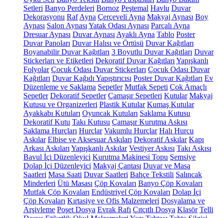
Setleri
Banyo Perdeleri
Bornoz
Peştemal
Havlu
Duvar
Dekorasyonu
Raf
Ayna
Çerçeveli Ayna
Makyaj Aynası
Boy
Aynası
Salon Aynası
Yatak Odası Aynası
Parçalı Ayna
Dresuar Aynası
Duvar Aynası
Ayaklı Ayna
Tablo
Poster
Duvar Panoları
Duvar Halısı ve Örtüsü
Duvar Kağıtları
Boyanabilir Duvar Kağıtları
3 Boyutlu Duvar Kağıtları
Duvar
Stickerları ve Etiketleri
Dekoratif Duvar Kağıtları
Yapışkanlı
Folyolar
Çocuk Odası Duvar Stickerları
Çocuk Odası Duvar
Kağıtları
Duvar Kağıdı Yapıştırıcısı
Poster Duvar Kağıtları
Ev
Düzenleme ve Saklama
Sepetler
Mutfak Sepeti
Çok Amaçlı
Sepetler
Dekoratif Sepetler
Çamaşır Sepetleri
Kutular
Makyaj
Kutusu ve Organizerleri
Plastik Kutular
Kumaş Kutular
Ayakkabı Kutuları
Oyuncak Kutuları
Saklama Kutusu
Dekoratif Kutu
Takı Kutusu
Çamaşır Kurutma Askısı
Saklama Hurçları
Hurçlar
Vakumlu Hurçlar
Halı Hurcu
Askılar
Elbise ve Aksesuar Askıları
Dekoratif Askılar
Kapı
Arkası Askıları
Yapışkanlı Askılar
Vestiyer Askısı
Takı Askısı
Bavul İçi Düzenleyici
Kurutma Makinesi Topu
Şemsiye
Dolap İçi Düzenleyici
Makyaj Çantası
Duvar ve Masa
Saatleri
Masa Saati
Duvar Saatleri
Bahçe Tekstili
Salıncak
Minderleri
Ütü Masası
Çöp Kovaları
Banyo Çöp Kovaları
Mutfak Çöp Kovaları
Endüstriyel Çöp Kovaları
Dolap İçi
Çöp Kovaları
Kırtasiye ve Ofis Malzemeleri
Dosyalama ve
Arşivleme
Poşet Dosya
Evrak Rafı
Çıtçıtlı Dosya
Klasör
Telli