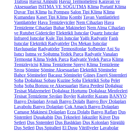
Trafosu
Havuz Ampulü
Havuz Termometresi
Karavan ve
Aksesuarları
ISITMA VE SOĞUTMA
Klima
Portatif Klima
Duvar Tipi Klima
Isı Pompası
Salon Tipi Klima
Klima
Kumandası
Kaset Tipi Klima
Kombi
Tavan Vantilatörleri
Vantilatörler
Hava Temizleyiciler
Nem Cihazları
Hava
Temizleme Cihazları
Buhar Makineleri
Nem Alma Cihazları
ve Rutubet Gidericiler
Elektrikli Isıtıcılar
Quartz Isıtıcılar
Infrared Isıtıcılar
Kule Tipi Isıtıcılar
Yağlı Radyatör
Fanlı
Isıtıcılar
Elektrikli Radyatörler
Dış Mekan Isıtıcılar
Havlupanlar
Radyatörler
Termosifonlar
Şofbenler
Ani Su
Isıtıcı
Isıtma ve Soğutma Yedek Parça
Radyatör Vanaları
Termostat
Klima Yedek Parça
Radyatör Yedek Parça
Klima
Temizleyicisi
Klima Temizleme Spreyi
Klima Temizleme
Sıvısı
Şömine
Şömine Aksesuarları
Elektrikli Şömineler
Bahçe Şömineleri
Bacasız Şömineler
Güneş Enerji Sistemleri
Soba
Doğalgaz Sobası
Kuzine Soba
Elektrikli Soba
Pelet
Soba
Soba Borusu ve Aksesuarları
Hava Perdesi
Doğalgaz
Tesisat Malzemeleri
Doğalgaz Hortumu
Doğalgaz Menfezleri
Tesisat Temizleme Sıvıları
Boyler
Kalorifer Kazanı
BANYO
Banyo Dolapları
Aynalı Banyo Dolabı
Banyo Boy Dolapları
Lavabolu Banyo Dolapları
Çok Amaçlı Banyo Dolapları
Çamaşır Makinesi Dolapları
Ecza Dolabı
Banyo Rafları
Duş
Sistemleri
Duşakabin
Duş Tekneleri
Jakuziler
Küvet
Duş
Setleri
Duş Sistemleri
Duş Başlıkları
Duş Kolonları
Sürgülü
Duş Setleri
Duş Spiralleri
El Duşu
Vitrifiyeler
Lavabolar