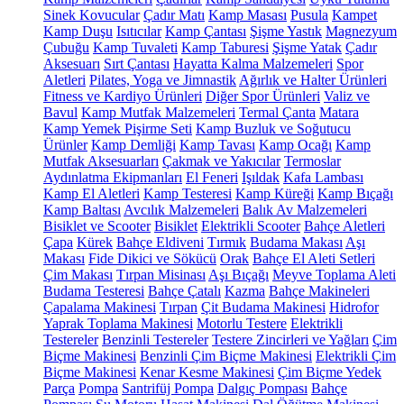
Sinek Kovucular
Çadır Matı
Kamp Masası
Pusula
Kampet
Kamp Duşu
Isıtıcılar
Kamp Çantası
Şişme Yastık
Magnezyum
Çubuğu
Kamp Tuvaleti
Kamp Taburesi
Şişme Yatak
Çadır
Aksesuarı
Sırt Çantası
Hayatta Kalma Malzemeleri
Spor
Aletleri
Pilates, Yoga ve Jimnastik
Ağırlık ve Halter Ürünleri
Fitness ve Kardiyo Ürünleri
Diğer Spor Ürünleri
Valiz ve
Bavul
Kamp Mutfak Malzemeleri
Termal Çanta
Matara
Kamp Yemek Pişirme Seti
Kamp Buzluk ve Soğutucu
Ürünler
Kamp Demliği
Kamp Tavası
Kamp Ocağı
Kamp
Mutfak Aksesuarları
Çakmak ve Yakıcılar
Termoslar
Aydınlatma Ekipmanları
El Feneri
Işıldak
Kafa Lambası
Kamp El Aletleri
Kamp Testeresi
Kamp Küreği
Kamp Bıçağı
Kamp Baltası
Avcılık Malzemeleri
Balık Av Malzemeleri
Bisiklet ve Scooter
Bisiklet
Elektrikli Scooter
Bahçe Aletleri
Çapa
Kürek
Bahçe Eldiveni
Tırmık
Budama Makası
Aşı
Makası
Fide Dikici ve Sökücü
Orak
Bahçe El Aleti Setleri
Çim Makası
Tırpan Misinası
Aşı Bıçağı
Meyve Toplama Aleti
Budama Testeresi
Bahçe Çatalı
Kazma
Bahçe Makineleri
Çapalama Makinesi
Tırpan
Çit Budama Makinesi
Hidrofor
Yaprak Toplama Makinesi
Motorlu Testere
Elektrikli
Testereler
Benzinli Testereler
Testere Zincirleri ve Yağları
Çim
Biçme Makinesi
Benzinli Çim Biçme Makinesi
Elektrikli Çim
Biçme Makinesi
Kenar Kesme Makinesi
Çim Biçme Yedek
Parça
Pompa
Santrifüj Pompa
Dalgıç Pompası
Bahçe