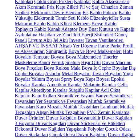
Kabloları
Çoklu Grup Prizleri
Kablolar
Kablo Aksesuarları
Akım Korumalı Priz
Kapı Zilleri
Pil ve Şarj Cihazları
Zaman
Saatleri
Elektronik Devre Elemanı
Fiş
Kablo Pabucu
Kablo
Yüksüğü
Elektronik Tamir Seti
Kablo Düzenleyiciler
Susta
Makaron Kablo
Kablo Klipsi
Klemens
Kroşe
Kablo
Toplayıcı
Kablo Kanalı
Adaptör
Duy
Buat Kutusu ve Kapağı
Aydınlatma Halatları ve Zincirleri
Enerji Sistemleri
Güneş
Paneli
Lityum Akü
Jel Akü
İnverter
Tavan Vantilatörleri
AHŞAP VE İNŞAAT
Ahşap Yer Döşeme
Parke
Parke Profil
ve Aksesuarları
Süpürgelik
Boya ve Boya Malzemeleri
Hobi
Boyaları
Tempare Boyası
Boya Malzemeleri
Tinerler
Maskeleme Bandı
Vernik
Spatula
Hışır Örtü
Duvar Macunu
Boya Fırçaları
Boya Rulosu
Mala
Boya
İç Cephe Boyalar
Dış
Cephe Boyalar
Astarlar
Metal Boyaları
Tavan Boyaları
Yağlı
Boyalar
Yalıtım Boyası
Sprey Boya
Kapı Boyası
Epoksi
Boyalar
Kapılar
Amerikan Kapılar
Melamin Kapılar
Çelik
Kapılar
Akordiyon Kapılar
Sürgülü Kapılar
Acil Çıkış
Kapıları
Kapı Kolları
Seramik ve Fayans
Banyo Seramik ve
Fayansları
Yer Seramik ve Fayansları
Mutfak Seramik ve
Fayansları
Karo
Mozaik
Mutfak Tezgahları
Laminant Mutfak
Tezgahları
Ahşap Mutfak Tezgahları
PVC Zemin Kaplama
Duvar Ürünleri
Duvar Kağıtları
Boyanabilir Duvar Kağıtları
3 Boyutlu Duvar Kağıtları
Duvar Stickerları ve Etiketleri
Dekoratif Duvar Kağıtları
Yapışkanlı Folyolar
Çocuk Odası
Duvar Stickerları
Çocuk Odası Duvar Kağıtları
Duvar Kağıdı