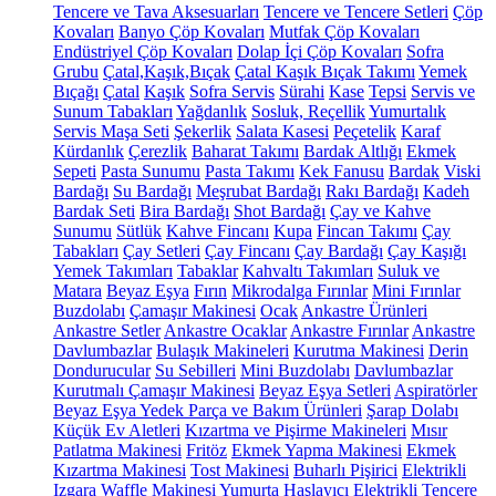
Tencere ve Tava Aksesuarları
Tencere ve Tencere Setleri
Çöp
Kovaları
Banyo Çöp Kovaları
Mutfak Çöp Kovaları
Endüstriyel Çöp Kovaları
Dolap İçi Çöp Kovaları
Sofra
Grubu
Çatal,Kaşık,Bıçak
Çatal Kaşık Bıçak Takımı
Yemek
Bıçağı
Çatal
Kaşık
Sofra Servis
Sürahi
Kase
Tepsi
Servis ve
Sunum Tabakları
Yağdanlık
Sosluk, Reçellik
Yumurtalık
Servis Maşa Seti
Şekerlik
Salata Kasesi
Peçetelik
Karaf
Kürdanlık
Çerezlik
Baharat Takımı
Bardak Altlığı
Ekmek
Sepeti
Pasta Sunumu
Pasta Takımı
Kek Fanusu
Bardak
Viski
Bardağı
Su Bardağı
Meşrubat Bardağı
Rakı Bardağı
Kadeh
Bardak Seti
Bira Bardağı
Shot Bardağı
Çay ve Kahve
Sunumu
Sütlük
Kahve Fincanı
Kupa
Fincan Takımı
Çay
Tabakları
Çay Setleri
Çay Fincanı
Çay Bardağı
Çay Kaşığı
Yemek Takımları
Tabaklar
Kahvaltı Takımları
Suluk ve
Matara
Beyaz Eşya
Fırın
Mikrodalga Fırınlar
Mini Fırınlar
Buzdolabı
Çamaşır Makinesi
Ocak
Ankastre Ürünleri
Ankastre Setler
Ankastre Ocaklar
Ankastre Fırınlar
Ankastre
Davlumbazlar
Bulaşık Makineleri
Kurutma Makinesi
Derin
Dondurucular
Su Sebilleri
Mini Buzdolabı
Davlumbazlar
Kurutmalı Çamaşır Makinesi
Beyaz Eşya Setleri
Aspiratörler
Beyaz Eşya Yedek Parça ve Bakım Ürünleri
Şarap Dolabı
Küçük Ev Aletleri
Kızartma ve Pişirme Makineleri
Mısır
Patlatma Makinesi
Fritöz
Ekmek Yapma Makinesi
Ekmek
Kızartma Makinesi
Tost Makinesi
Buharlı Pişirici
Elektrikli
Izgara
Waffle Makinesi
Yumurta Haşlayıcı
Elektrikli Tencere