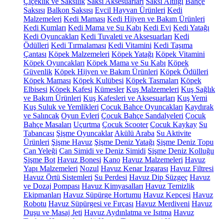
Çiçeklik ve Saksılık
Saksı Aksesuarları
Saksı Altlığı
Bahçe
Saksısı
Balkon Saksısı
Evcil Hayvan Ürünleri
Kedi
Malzemeleri
Kedi Maması
Kedi Hijyen ve Bakım Ürünleri
Kedi Kumları
Kedi Mama ve Su Kabı
Kedi Evi
Kedi Yatağı
Kedi Oyuncakları
Kedi Tuvaleti ve Aksesuarları
Kedi
Ödülleri
Kedi Tırmalaması
Kedi Vitamini
Kedi Taşıma
Çantası
Köpek Malzemeleri
Köpek Yatağı
Köpek Vitamini
Köpek Oyuncakları
Köpek Mama ve Su Kabı
Köpek
Güvenlik
Köpek Hijyen ve Bakım Ürünleri
Köpek Ödülleri
Köpek Maması
Köpek Kulübesi
Köpek Tasmaları
Köpek
Elbisesi
Köpek Kafesi
Kümesler
Kuş Malzemeleri
Kuş Sağlık
ve Bakım Ürünleri
Kuş Kafesleri ve Aksesuarları
Kuş Yemi
Kuş Suluk ve Yemlikleri
Çocuk Bahçe Oyuncakları
Kaydırak
ve Salıncak
Oyun Evleri
Çocuk Bahçe Sandalyeleri
Çocuk
Bahçe Masaları
Uçurtma
Çocuk Scooter
Çocuk Kaykay
Su
Tabancası
Şişme Oyuncaklar
Akülü Araba
Su Aktivite
Ürünleri
Şişme Havuz
Şişme Deniz Yatağı
Şişme Deniz Topu
Can Yeleği
Can Simidi ve Deniz Simidi
Şişme Deniz Kolluğu
Şişme Bot
Havuz Bonesi
Kano
Havuz Malzemeleri
Havuz
Yapı Malzemeleri
Nozul
Havuz Kenar Izgarası
Havuz Filtresi
Havuz Örtü Sistemleri
Su Perdesi
Havuz Dip Süzgeç
Havuz
ve Dozaj Pompası
Havuz Kimyasalları
Havuz Temizlik
Ekipmanları
Havuz Süpürge Hortumu
Havuz Kepçesi
Havuz
Robotu
Havuz Süpürgesi ve Fırçası
Havuz Merdiveni
Havuz
Duşu ve Masaj Jeti
Havuz Aydınlatma ve Isıtma
Havuz