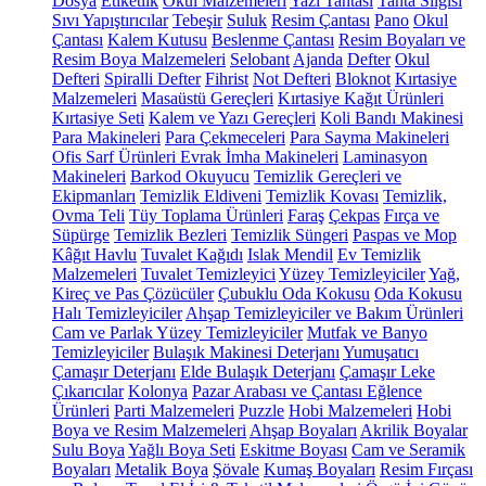
Dosya
Etiketlik
Okul Malzemeleri
Yazı Tahtası
Tahta Silgisi
Sıvı Yapıştırıcılar
Tebeşir
Suluk
Resim Çantası
Pano
Okul
Çantası
Kalem Kutusu
Beslenme Çantası
Resim Boyaları ve
Resim Boya Malzemeleri
Selobant
Ajanda
Defter
Okul
Defteri
Spiralli Defter
Fihrist
Not Defteri
Bloknot
Kırtasiye
Malzemeleri
Masaüstü Gereçleri
Kırtasiye Kağıt Ürünleri
Kırtasiye Seti
Kalem ve Yazı Gereçleri
Koli Bandı Makinesi
Para Makineleri
Para Çekmeceleri
Para Sayma Makineleri
Ofis Sarf Ürünleri
Evrak İmha Makineleri
Laminasyon
Makineleri
Barkod Okuyucu
Temizlik Gereçleri ve
Ekipmanları
Temizlik Eldiveni
Temizlik Kovası
Temizlik,
Ovma Teli
Tüy Toplama Ürünleri
Faraş
Çekpas
Fırça ve
Süpürge
Temizlik Bezleri
Temizlik Süngeri
Paspas ve Mop
Kâğıt Havlu
Tuvalet Kağıdı
Islak Mendil
Ev Temizlik
Malzemeleri
Tuvalet Temizleyici
Yüzey Temizleyiciler
Yağ,
Kireç ve Pas Çözücüler
Çubuklu Oda Kokusu
Oda Kokusu
Halı Temizleyiciler
Ahşap Temizleyiciler ve Bakım Ürünleri
Cam ve Parlak Yüzey Temizleyiciler
Mutfak ve Banyo
Temizleyiciler
Bulaşık Makinesi Deterjanı
Yumuşatıcı
Çamaşır Deterjanı
Elde Bulaşık Deterjanı
Çamaşır Leke
Çıkarıcılar
Kolonya
Pazar Arabası ve Çantası
Eğlence
Ürünleri
Parti Malzemeleri
Puzzle
Hobi Malzemeleri
Hobi
Boya ve Resim Malzemeleri
Ahşap Boyaları
Akrilik Boyalar
Sulu Boya
Yağlı Boya Seti
Eskitme Boyası
Cam ve Seramik
Boyaları
Metalik Boya
Şövale
Kumaş Boyaları
Resim Fırçası