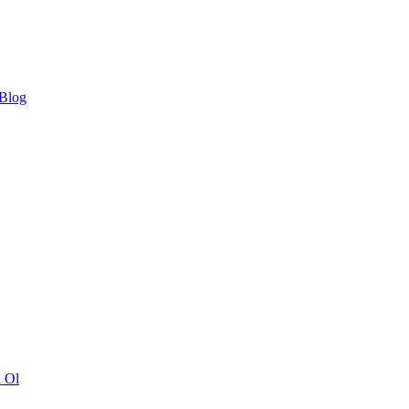
 Blog
ı Ol