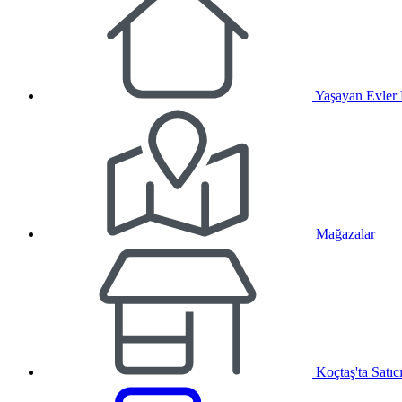
Yaşayan Evler
Mağazalar
Koçtaş'ta Satıc