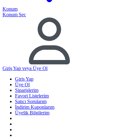
Konum
Konum Seç
Giriş Yap
veya Üye Ol
Giriş Yap
Üye Ol
Siparişlerim
Favori Listelerim
Satıcı Sorularım
İndirim Kuponlarım
Üyelik Bilgilerim