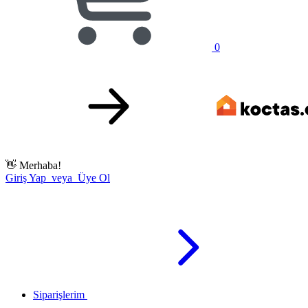
0
👋
Merhaba!
Giriş Yap veya Üye Ol
Siparişlerim