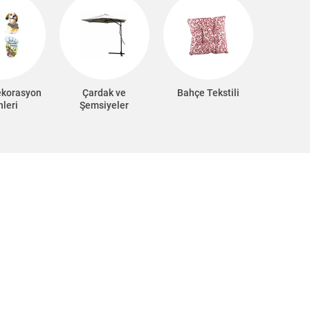
ekorasyon
Çardak ve
Bahçe Tekstili
nleri
Şemsiyeler