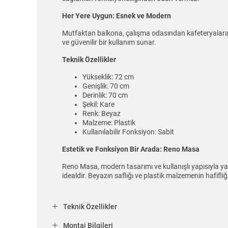
Her Yere Uygun: Esnek ve Modern
Mutfaktan balkona, çalışma odasından kafeteryalara ka
ve güvenilir bir kullanım sunar.
Teknik Özellikler
Yükseklik: 72 cm
Genişlik: 70 cm
Derinlik: 70 cm
Şekil: Kare
Renk: Beyaz
Malzeme: Plastik
Kullanılabilir Fonksiyon: Sabit
Estetik ve Fonksiyon Bir Arada: Reno Masa
Reno Masa, modern tasarımı ve kullanışlı yapısıyla yaş
idealdir. Beyazın saflığı ve plastik malzemenin hafifli
Teknik Özellikler
Montaj Bilgileri