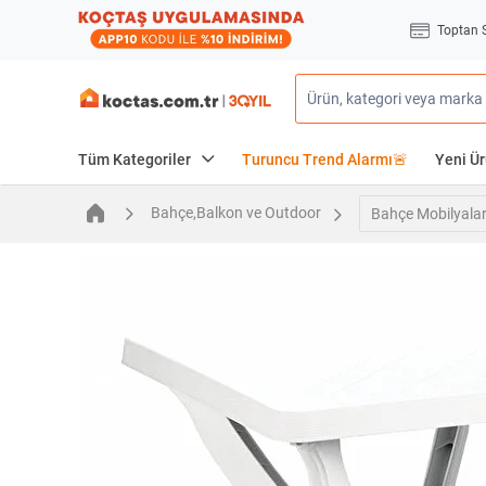
Toptan 
Tüm Kategoriler
Turuncu Trend Alarmı🚨
Yeni Ür
Bahçe,Balkon ve Outdoor
Bahçe Mobilyalar