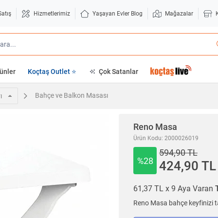
Satış
Hizmetlerimiz
Yaşayan Evler Blog
Mağazalar
ünler
Koçtaş Outlet ⭐
Çok Satanlar
Bahçe ve Balkon Masası
ı
Reno Masa
Ürün Kodu: 2000026019
594,90 TL
%28
424,90 TL
61,37 TL x 9 Aya Varan
Reno Masa bahçe keyfinizi