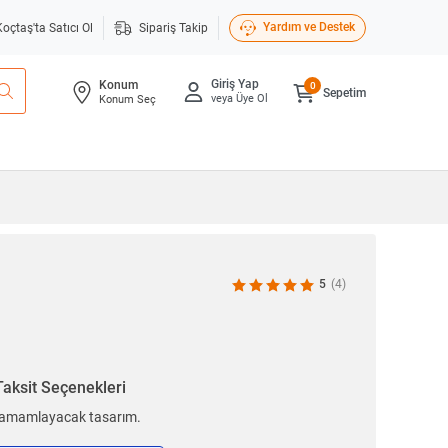
Yardım ve Destek
Koçtaş'ta Satıcı Ol
Sipariş Takip
Giriş Yap
Konum
0
Sepetim
veya Üye Ol
Konum Seç
5
(4)
Taksit Seçenekleri
 tamamlayacak tasarım.