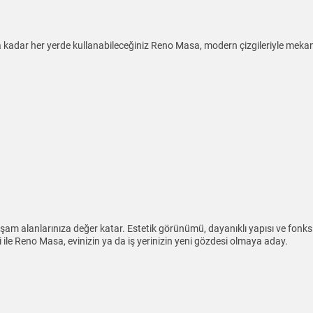
dar her yerde kullanabileceğiniz Reno Masa, modern çizgileriyle mekanınız
am alanlarınıza değer katar. Estetik görünümü, dayanıklı yapısı ve fonksiy
ği ile Reno Masa, evinizin ya da iş yerinizin yeni gözdesi olmaya aday.