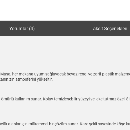
Yorumlar (4)
Taksit Seçenekleri
o Masa, her mekana uyum sağlayacak beyaz rengi ve zarif plastik malzeme
kanınızın atmosferini yükseltir.
ürlü kullanım sunar. Kolay temizlenebilir yüzeyi ve leke tutmaz özelliği il
üçük alanlar için mükemmel bir çözüm sunar. Kare şekli sayesinde köşe k