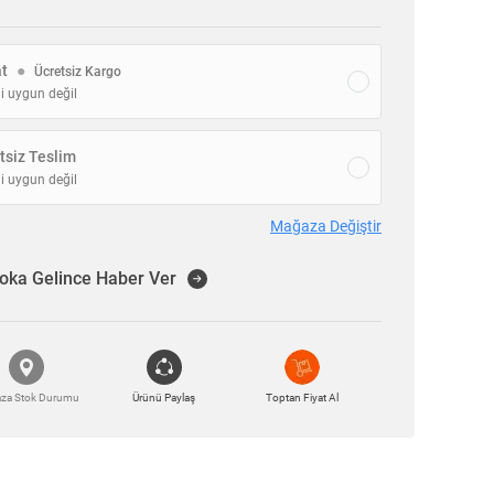
at
●
Ücretsiz Kargo
i uygun değil
siz Teslim
i uygun değil
Mağaza Değiştir
oka Gelince Haber Ver
za Stok Durumu
Ürünü Paylaş
Toptan Fiyat Al