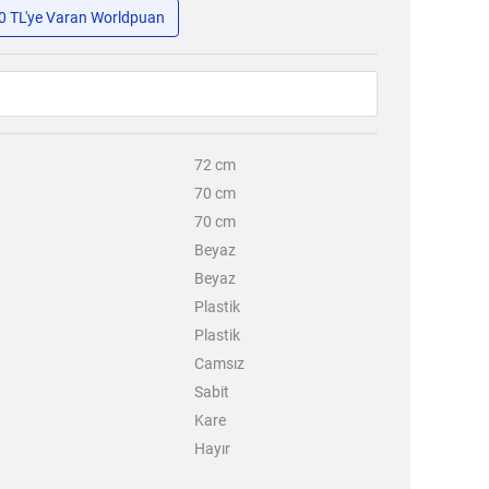
50 TL'ye Varan Worldpuan
72
cm
70
cm
70
cm
Beyaz
Beyaz
Plastik
Plastik
Camsız
Sabit
Kare
Hayır