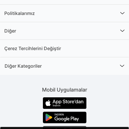
ürünlerinden yararlanarak yaşam alanlarının daha
huzurlu hale gelmesini sağlayabilirsiniz.
Politikalarımız
Özel amaçlara uygun olacak şekilde aydınlatma
sistemleri kurarak yaşam alanlarınızı daha
Diğer
işlevsel hale getirebilirsiniz. Örneğin, kitap
okumayı sevdiğiniz bir koltuğun yan tarafında
lambader yerleştirerek ihtiyaç duyduğunuz ışığı
Çerez Tercihlerini Değiştir
pratik bir şekilde elde edebilirsiniz.
Ürünler vurgulama amaçlı da kullanılabilir.
Diğer Kategoriler
Duvarların rengi, en sevdiğiniz tablo ya da belirli
bir mobilyayı ortaya çıkarmak için ürünlerden
faydalanabilirsiniz. Böylece yaşam alanlarınızda
dekoratif bir alan yakalayabilirsiniz.
Mobil Uygulamalar
Ev aydınlatma ürünlerini doğru bir şekilde
yerleştirerek tasarruf da sağlayabilirsiniz.
Ürünler, estetik ve fonksiyonel değerlerinin
ötesinde tasarruf konusunda da kullanıcılarına
yardımcı olur. Daha az tüketime sahip verimli
aydınlatma ürünleri kullanarak istediğiniz ışığı