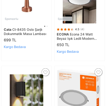
Sponsorlu
Sponsorlu
Cata
Ct-8435 Oslo Şarjlı
4.5
(4)
Dokunmatik Masa Lambası
ECONA
Econa 24 Watt
Beyaz Işık Ledli Modern
699 TL
Tavan Armatürü, Balkon,
650 TL
Kargo Bedava
Teras Armatürü, Banyo
Duvar Tavan Armatürü
Kargo Bedava