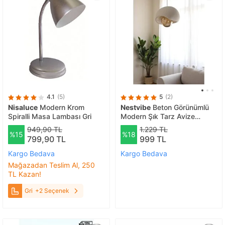
4.1
(5)
5
(2)
Nisaluce
Modern Krom
Nestvibe
Beton Görünümlü
Spiralli Masa Lambası Gri
Modern Şık Tarz Avize
(25cm) Oturma Odası Salon
949,90 TL
1.229 TL
%15
%18
Yatak Odası (ampul Dahi̇l
799,90 TL
999 TL
Deği̇ldi̇r) Beyaz
Kargo Bedava
Kargo Bedava
Mağazadan Teslim Al, 250
TL Kazan!
Gri
+2 Seçenek