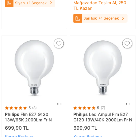
Mağazadan Teslim Al, 250
Siyah
+1 Seçenek
TL Kazan!
Sarı Işık
+1 Seçenek
5
(8)
5
(7)
Philips
Flm E27 G120
Philips
Led Ampul Flm E27
13W/65K 2000Lm Fr N
G120 13W/40K 2000Lm Fr N
699,90 TL
699,90 TL
Kargo Bedava
Kargo Bedava