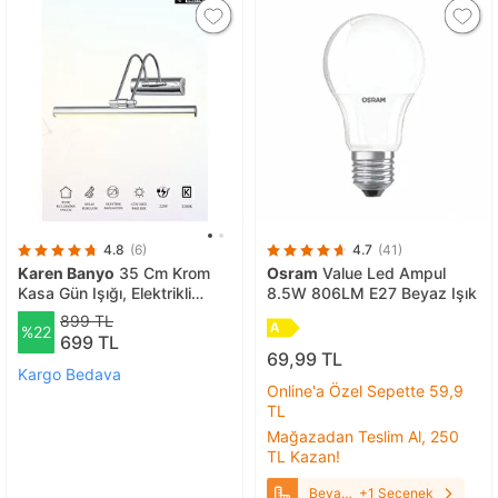
4.8
(6)
4.7
(41)
Karen Banyo
35 Cm Krom
Osram
Value Led Ampul
Kasa Gün Işığı, Elektrikli
8.5W 806LM E27 Beyaz Işık
Banyo Ayna Tablo
899 TL
%22
Aydınlatma Flüt Kuğu Led
699 TL
Aplik
69,99 TL
Kargo Bedava
Online'a Özel Sepette 59,9
TL
Mağazadan Teslim Al, 250
TL Kazan!
Beyaz
+1 Seçenek