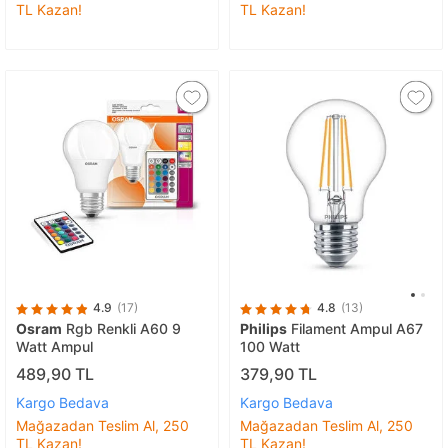
TL Kazan!
TL Kazan!
4.9
(17)
4.8
(13)
Osram
Rgb Renkli A60 9
Philips
Filament Ampul A67
Watt Ampul
100 Watt
489,90 TL
379,90 TL
Kargo Bedava
Kargo Bedava
Mağazadan Teslim Al, 250
Mağazadan Teslim Al, 250
TL Kazan!
TL Kazan!