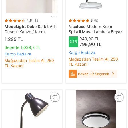
4.6
(12)
5
(5)
ModeLight
Deko Sarkit Arti
Nisaluce
Modern Krom
Desenli Kahve / Krem
Spiralli Masa Lambası Beyaz
1.299 TL
949,90 TL
%15
799,90 TL
Sepette 1.039,2 TL
Kargo Bedava
Kargo Bedava
Mağazadan Teslim Al, 250
Mağazadan Teslim Al, 250
TL Kazan!
TL Kazan!
Beyaz
+2 Seçenek