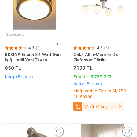
Sponsorlu
4.3
(3)
4.5
(3)
ECONA
Econa 24 Watt Gün
Ceka Altın-Mermer Ds
Işığı Ledli Yeni Tavan
Plafonyer Dörtlü
Armatürü, Balkon, Saçak Altı
650 TL
7.199 TL
Armatür, Banyo Nemli Alan
Armatürü
Kargo Bedava
Sepette 5.759,2 TL
Kargo Bedava
Mağazadan Teslim Al, 250
TL Kazan!
Dörtlü
+1 Seçenek