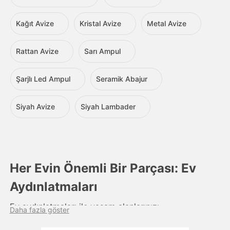
Kağıt Avize
Kristal Avize
Metal Avize
Rattan Avize
Sarı Ampul
Şarjlı Led Ampul
Seramik Abajur
Siyah Avize
Siyah Lambader
Her Evin Önemli Bir Parçası: Ev
Aydınlatmaları
Ev aydınlatmaları ile yaşam alanlarınızı
Daha fazla göster
zenginleştirerek daha konforlu alanlar