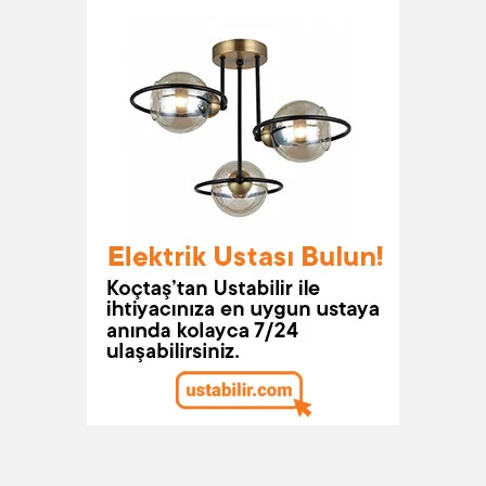
oluşturabilirsiniz. Ev aydınlatmaları genellikle iç
tasarımın gözden kaçırılan bir parçası olsa da aslında
yaşam alanlarının atmosferini önemli ölçüde
etkileyebilir. Bir evi dekore ederken birlikte uyumlu bir
şekilde çalışması gereken çok sayıda unsur vardır ve
ev aydınlatma ürünleri de evlerin önemli parçaları
arasında yer alır. Ev aydınlatmaları kendi içinde farklı
amaçlara hizmet etse de yaşam alanlarının estetiği ve
fonksiyonelliği açısından önemleri göz ardı
edilmemelidir.
Odaların stratejik noktalarına ev aydınlatma ürünleri
ekleyerek odalarınızın daha ferah hale gelmesini
sağlayabilirsiniz. Ayrıca ışık, ruh halini de etkileyen
önemli unsurlar arasında yer alır. Mutfaklardan yatak
odalarına, oturma odalarından salonlara kadar evlerin
her yerinde kritik bir role sahip olan ev aydınlatmaları,
yaşam alanlarınızı istediğiniz gibi dekore etmenize
yardımcı olur. Ev aydınlatma ürünlerini incelediğinizde