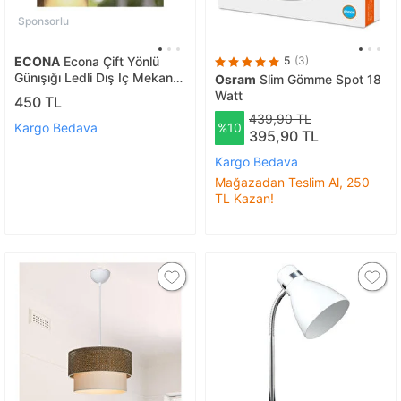
Sponsorlu
ECONA
Econa Çift Yönlü
5
(3)
Günışığı Ledli Dış Iç Mekan
Osram
Slim Gömme Spot 18
Uyumlu Dekoratif Aplik Siyah
Watt
450 TL
Gövde-ampuller Dahil
439,90 TL
Kargo Bedava
%10
395,90 TL
Kargo Bedava
Mağazadan Teslim Al, 250
TL Kazan!