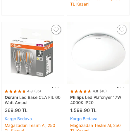
TL Kazan!
4.8
(35)
4.8
(40)
Osram
Led Base CLA FIL 60
Philips
Led Plafonyer 17W
Watt Ampul
4000K IP20
369,90 TL
1.599,90 TL
Kargo Bedava
Kargo Bedava
Mağazadan Teslim Al, 250
Mağazadan Teslim Al, 250
TL Kazan!
TL Kazan!