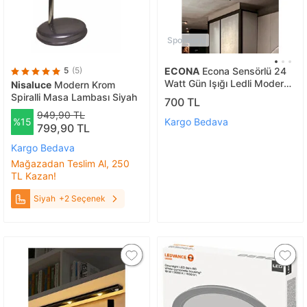
Sponsorlu
5
(5)
ECONA
Econa Sensörlü 24
Watt Gün Işığı Ledli Modern
Nisaluce
Modern Krom
Sıva Üstü Spot Lamba, Yeni
Spiralli Masa Lambası Siyah
700 TL
Nesil Tavan, Duvar Armatürü
949,90 TL
%15
Kargo Bedava
799,90 TL
Kargo Bedava
Mağazadan Teslim Al, 250
TL Kazan!
Siyah
+2 Seçenek