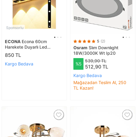
Sponsorlu
ECONA
Econa 60cm
5
(2)
Harekete Duyarlı Led
Osram
Slım Downlıght
Sensörlü Usb Şarj Dim
18W/3000K Wt Ip20
850 TL
Edilebilir Taşınabilir Mutfak,
539,90 TL
Dolap, Gece Lambası
Kargo Bedava
%5
512,90 TL
Kargo Bedava
Mağazadan Teslim Al, 250
TL Kazan!