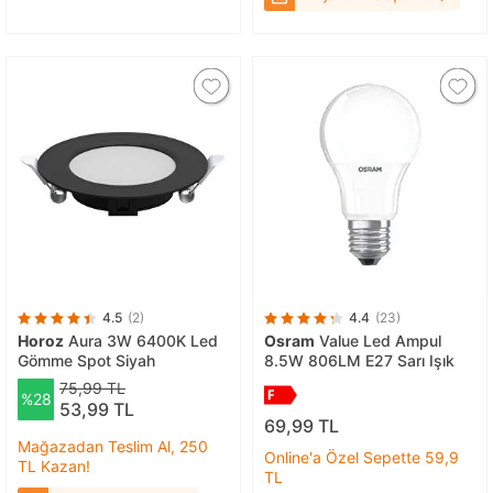
Işık
4.5
(2)
4.4
(23)
Horoz
Aura 3W 6400K Led
Osram
Value Led Ampul
Gömme Spot Siyah
8.5W 806LM E27 Sarı Işık
75,99 TL
%28
53,99 TL
69,99 TL
Mağazadan Teslim Al, 250
Online'a Özel Sepette 59,9
TL Kazan!
TL