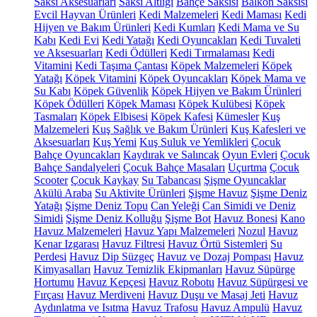
Saksı Aksesuarları
Saksı Altlığı
Bahçe Saksısı
Balkon Saksısı
Evcil Hayvan Ürünleri
Kedi Malzemeleri
Kedi Maması
Kedi
Hijyen ve Bakım Ürünleri
Kedi Kumları
Kedi Mama ve Su
Kabı
Kedi Evi
Kedi Yatağı
Kedi Oyuncakları
Kedi Tuvaleti
ve Aksesuarları
Kedi Ödülleri
Kedi Tırmalaması
Kedi
Vitamini
Kedi Taşıma Çantası
Köpek Malzemeleri
Köpek
Yatağı
Köpek Vitamini
Köpek Oyuncakları
Köpek Mama ve
Su Kabı
Köpek Güvenlik
Köpek Hijyen ve Bakım Ürünleri
Köpek Ödülleri
Köpek Maması
Köpek Kulübesi
Köpek
Tasmaları
Köpek Elbisesi
Köpek Kafesi
Kümesler
Kuş
Malzemeleri
Kuş Sağlık ve Bakım Ürünleri
Kuş Kafesleri ve
Aksesuarları
Kuş Yemi
Kuş Suluk ve Yemlikleri
Çocuk
Bahçe Oyuncakları
Kaydırak ve Salıncak
Oyun Evleri
Çocuk
Bahçe Sandalyeleri
Çocuk Bahçe Masaları
Uçurtma
Çocuk
Scooter
Çocuk Kaykay
Su Tabancası
Şişme Oyuncaklar
Akülü Araba
Su Aktivite Ürünleri
Şişme Havuz
Şişme Deniz
Yatağı
Şişme Deniz Topu
Can Yeleği
Can Simidi ve Deniz
Simidi
Şişme Deniz Kolluğu
Şişme Bot
Havuz Bonesi
Kano
Havuz Malzemeleri
Havuz Yapı Malzemeleri
Nozul
Havuz
Kenar Izgarası
Havuz Filtresi
Havuz Örtü Sistemleri
Su
Perdesi
Havuz Dip Süzgeç
Havuz ve Dozaj Pompası
Havuz
Kimyasalları
Havuz Temizlik Ekipmanları
Havuz Süpürge
Hortumu
Havuz Kepçesi
Havuz Robotu
Havuz Süpürgesi ve
Fırçası
Havuz Merdiveni
Havuz Duşu ve Masaj Jeti
Havuz
Aydınlatma ve Isıtma
Havuz Trafosu
Havuz Ampulü
Havuz