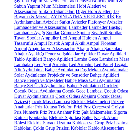
Şiş
Takı Yapım Malzemeleri
Takı Pensesi
Boncuk
Mum &
Sabun Yapımı
Mum Malzemeleri
Hobi Aletleri ve
Aksesuarları
Silikon Tabancaları
Diğer Hobi Aletleri
Taş
Boyama & Mozaik
AYDINLATMA VE ELEKTRİK
Ev
Aydınlatmaları
Avizeler
Sarkıt Avizeler
Plafonyer Avizeler
Lambaderler ve Aksesuarları
Lambader
Lambader Başlığı
Lambader Ayağı
Spotlar
Gömme Spotlar
Sıvaüstü Spotlar
Tavan Spotlar
Ampuller
Led Ampul
Halojen Ampul
Tasarruflu Ampul
Rustik Ampul
Akıllı Ampul
Floresan
Ampul
Abajurlar ve Aksesuarları
Abajur
Abajur Şapkaları
Abajur Ayaklığı
Fener ve Işıldaklar
Aplikler
Duvar Aplikleri
Tablo Aplikleri
Banyo Aplikleri
Lamba
Gece Lambaları
Masa
Lambaları
Led Şerit
Armatür
Led Armatür
Led Panel
Tezgah
Altı Aydınlatma
Bahçe Aydınlatma
Dış Mekan Aydınlatmalar
Solar Aydınlatma
Projektör ve Sensörler
Bahçe Aplikleri
Bahçe Feneri ve Meşaleler
Bahçe Masa Üstü Aydınlatma
Bahçe Set Üstü Aydınlatma
Bahçe Aydınlatma Direkleri
Çocuk Odası Aydınlatma
Çocuk Gece Lambası
Çocuk Odası
Duvar Aydınlatmaları
Çocuk Odası Abajuru
Çocuk Odası
Avizesi
Çocuk Masa Lambası
Elektrik Malzemeleri
Priz ve
Anahtarlar
Priz Kutusu
Telefon Prizi
Priz Çerçevesi
Golyat
Priz
Nümeris Priz
Priz
Anahtar Priz
Şalt Malzemeleri
Sigorta
Kutusu
Kontaktör
Elektrik Sigortası
Şalter
Kaçak Akım
Rölesi
Elektrik Sayacı
Uzatma Kablosu ve Grup Priz
Uzatma
Kabloları
Çoklu Grup Prizleri
Kablolar
Kablo Aksesuarları