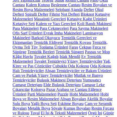
Sıvı Yapıştırıcılar
Tebeşir
Suluk
Resim Çantası
Pano
Okul
Çantası
Kalem Kutusu
Beslenme Çantası
Resim Boyaları ve
Resim Boya Malzemeleri
Selobant
Ajanda
Defter
Okul
Defteri
Spiralli Defter
Fihrist
Not Defteri
Bloknot
Kırtasiye
Malzemeleri
Masaüstü Gereçleri
Kırtasiye Kağıt Ürünleri
Kırtasiye Seti
Kalem ve Yazı Gereçleri
Koli Bandı Makinesi
Para Makineleri
Para Çekmeceleri
Para Sayma Makineleri
Ofis Sarf Ürünleri
Evrak İmha Makineleri
Laminasyon
Makineleri
Barkod Okuyucu
Temizlik Gereçleri ve
Ekipmanları
Temizlik Eldiveni
Temizlik Kovası
Temizlik,
Ovma Teli
Tüy Toplama Ürünleri
Faraş
Çekpas
Fırça ve
Süpürge
Temizlik Bezleri
Temizlik Süngeri
Paspas ve Mop
Kâğıt Havlu
Tuvalet Kağıdı
Islak Mendil
Ev Temizlik
Malzemeleri
Tuvalet Temizleyici
Yüzey Temizleyiciler
Yağ,
Kireç ve Pas Çözücüler
Çubuklu Oda Kokusu
Oda Kokusu
Halı Temizleyiciler
Ahşap Temizleyiciler ve Bakım Ürünleri
Cam ve Parlak Yüzey Temizleyiciler
Mutfak ve Banyo
Temizleyiciler
Bulaşık Makinesi Deterjanı
Yumuşatıcı
Çamaşır Deterjanı
Elde Bulaşık Deterjanı
Çamaşır Leke
Çıkarıcılar
Kolonya
Pazar Arabası ve Çantası
Eğlence
Ürünleri
Parti Malzemeleri
Puzzle
Hobi Malzemeleri
Hobi
Boya ve Resim Malzemeleri
Ahşap Boyaları
Akrilik Boyalar
Sulu Boya
Yağlı Boya Seti
Eskitme Boyası
Cam ve Seramik
Boyaları
Metalik Boya
Şövale
Kumaş Boyaları
Resim Fırçası
ve Rulosu
Tuval
El İşi & Tekstil Malzemeleri
Örgü İpi
Güpür