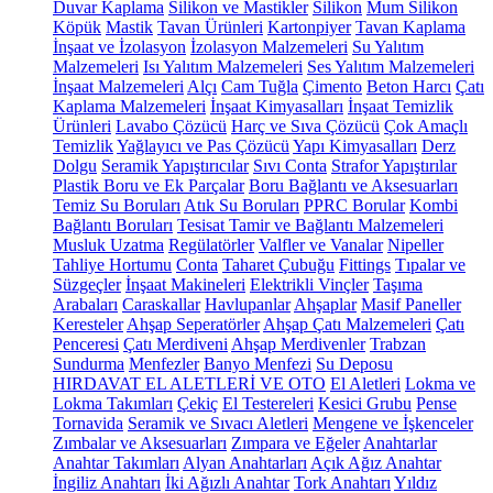
Duvar Kaplama
Silikon ve Mastikler
Silikon
Mum Silikon
Köpük
Mastik
Tavan Ürünleri
Kartonpiyer
Tavan Kaplama
İnşaat ve İzolasyon
İzolasyon Malzemeleri
Su Yalıtım
Malzemeleri
Isı Yalıtım Malzemeleri
Ses Yalıtım Malzemeleri
İnşaat Malzemeleri
Alçı
Cam Tuğla
Çimento
Beton Harcı
Çatı
Kaplama Malzemeleri
İnşaat Kimyasalları
İnşaat Temizlik
Ürünleri
Lavabo Çözücü
Harç ve Sıva Çözücü
Çok Amaçlı
Temizlik
Yağlayıcı ve Pas Çözücü
Yapı Kimyasalları
Derz
Dolgu
Seramik Yapıştırıcılar
Sıvı Conta
Strafor Yapıştırılar
Plastik Boru ve Ek Parçalar
Boru Bağlantı ve Aksesuarları
Temiz Su Boruları
Atık Su Boruları
PPRC Borular
Kombi
Bağlantı Boruları
Tesisat Tamir ve Bağlantı Malzemeleri
Musluk Uzatma
Regülatörler
Valfler ve Vanalar
Nipeller
Tahliye Hortumu
Conta
Taharet Çubuğu
Fittings
Tıpalar ve
Süzgeçler
İnşaat Makineleri
Elektrikli Vinçler
Taşıma
Arabaları
Caraskallar
Havlupanlar
Ahşaplar
Masif Paneller
Keresteler
Ahşap Seperatörler
Ahşap Çatı Malzemeleri
Çatı
Penceresi
Çatı Merdiveni
Ahşap Merdivenler
Trabzan
Sundurma
Menfezler
Banyo Menfezi
Su Deposu
HIRDAVAT EL ALETLERİ VE OTO
El Aletleri
Lokma ve
Lokma Takımları
Çekiç
El Testereleri
Kesici Grubu
Pense
Tornavida
Seramik ve Sıvacı Aletleri
Mengene ve İşkenceler
Zımbalar ve Aksesuarları
Zımpara ve Eğeler
Anahtarlar
Anahtar Takımları
Alyan Anahtarları
Açık Ağız Anahtar
İngiliz Anahtarı
İki Ağızlı Anahtar
Tork Anahtarı
Yıldız