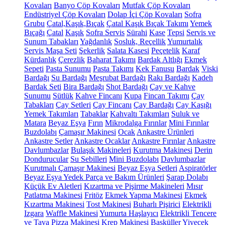
Kovaları
Banyo Çöp Kovaları
Mutfak Çöp Kovaları
Endüstriyel Çöp Kovaları
Dolap İçi Çöp Kovaları
Sofra
Grubu
Çatal,Kaşık,Bıçak
Çatal Kaşık Bıçak Takımı
Yemek
Bıçağı
Çatal
Kaşık
Sofra Servis
Sürahi
Kase
Tepsi
Servis ve
Sunum Tabakları
Yağdanlık
Sosluk, Reçellik
Yumurtalık
Servis Maşa Seti
Şekerlik
Salata Kasesi
Peçetelik
Karaf
Kürdanlık
Çerezlik
Baharat Takımı
Bardak Altlığı
Ekmek
Sepeti
Pasta Sunumu
Pasta Takımı
Kek Fanusu
Bardak
Viski
Bardağı
Su Bardağı
Meşrubat Bardağı
Rakı Bardağı
Kadeh
Bardak Seti
Bira Bardağı
Shot Bardağı
Çay ve Kahve
Sunumu
Sütlük
Kahve Fincanı
Kupa
Fincan Takımı
Çay
Tabakları
Çay Setleri
Çay Fincanı
Çay Bardağı
Çay Kaşığı
Yemek Takımları
Tabaklar
Kahvaltı Takımları
Suluk ve
Matara
Beyaz Eşya
Fırın
Mikrodalga Fırınlar
Mini Fırınlar
Buzdolabı
Çamaşır Makinesi
Ocak
Ankastre Ürünleri
Ankastre Setler
Ankastre Ocaklar
Ankastre Fırınlar
Ankastre
Davlumbazlar
Bulaşık Makineleri
Kurutma Makinesi
Derin
Dondurucular
Su Sebilleri
Mini Buzdolabı
Davlumbazlar
Kurutmalı Çamaşır Makinesi
Beyaz Eşya Setleri
Aspiratörler
Beyaz Eşya Yedek Parça ve Bakım Ürünleri
Şarap Dolabı
Küçük Ev Aletleri
Kızartma ve Pişirme Makineleri
Mısır
Patlatma Makinesi
Fritöz
Ekmek Yapma Makinesi
Ekmek
Kızartma Makinesi
Tost Makinesi
Buharlı Pişirici
Elektrikli
Izgara
Waffle Makinesi
Yumurta Haşlayıcı
Elektrikli Tencere
ve Tava
Pizza Makinesi
Krep Makinesi
Basküller
Yiyecek