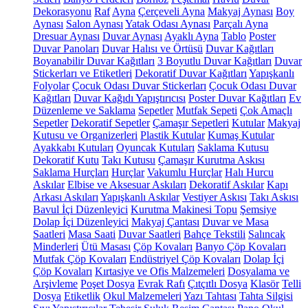
Dekorasyonu
Raf
Ayna
Çerçeveli Ayna
Makyaj Aynası
Boy
Aynası
Salon Aynası
Yatak Odası Aynası
Parçalı Ayna
Dresuar Aynası
Duvar Aynası
Ayaklı Ayna
Tablo
Poster
Duvar Panoları
Duvar Halısı ve Örtüsü
Duvar Kağıtları
Boyanabilir Duvar Kağıtları
3 Boyutlu Duvar Kağıtları
Duvar
Stickerları ve Etiketleri
Dekoratif Duvar Kağıtları
Yapışkanlı
Folyolar
Çocuk Odası Duvar Stickerları
Çocuk Odası Duvar
Kağıtları
Duvar Kağıdı Yapıştırıcısı
Poster Duvar Kağıtları
Ev
Düzenleme ve Saklama
Sepetler
Mutfak Sepeti
Çok Amaçlı
Sepetler
Dekoratif Sepetler
Çamaşır Sepetleri
Kutular
Makyaj
Kutusu ve Organizerleri
Plastik Kutular
Kumaş Kutular
Ayakkabı Kutuları
Oyuncak Kutuları
Saklama Kutusu
Dekoratif Kutu
Takı Kutusu
Çamaşır Kurutma Askısı
Saklama Hurçları
Hurçlar
Vakumlu Hurçlar
Halı Hurcu
Askılar
Elbise ve Aksesuar Askıları
Dekoratif Askılar
Kapı
Arkası Askıları
Yapışkanlı Askılar
Vestiyer Askısı
Takı Askısı
Bavul İçi Düzenleyici
Kurutma Makinesi Topu
Şemsiye
Dolap İçi Düzenleyici
Makyaj Çantası
Duvar ve Masa
Saatleri
Masa Saati
Duvar Saatleri
Bahçe Tekstili
Salıncak
Minderleri
Ütü Masası
Çöp Kovaları
Banyo Çöp Kovaları
Mutfak Çöp Kovaları
Endüstriyel Çöp Kovaları
Dolap İçi
Çöp Kovaları
Kırtasiye ve Ofis Malzemeleri
Dosyalama ve
Arşivleme
Poşet Dosya
Evrak Rafı
Çıtçıtlı Dosya
Klasör
Telli
Dosya
Etiketlik
Okul Malzemeleri
Yazı Tahtası
Tahta Silgisi