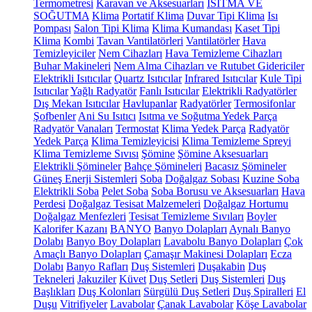
Termometresi
Karavan ve Aksesuarları
ISITMA VE
SOĞUTMA
Klima
Portatif Klima
Duvar Tipi Klima
Isı
Pompası
Salon Tipi Klima
Klima Kumandası
Kaset Tipi
Klima
Kombi
Tavan Vantilatörleri
Vantilatörler
Hava
Temizleyiciler
Nem Cihazları
Hava Temizleme Cihazları
Buhar Makineleri
Nem Alma Cihazları ve Rutubet Gidericiler
Elektrikli Isıtıcılar
Quartz Isıtıcılar
Infrared Isıtıcılar
Kule Tipi
Isıtıcılar
Yağlı Radyatör
Fanlı Isıtıcılar
Elektrikli Radyatörler
Dış Mekan Isıtıcılar
Havlupanlar
Radyatörler
Termosifonlar
Şofbenler
Ani Su Isıtıcı
Isıtma ve Soğutma Yedek Parça
Radyatör Vanaları
Termostat
Klima Yedek Parça
Radyatör
Yedek Parça
Klima Temizleyicisi
Klima Temizleme Spreyi
Klima Temizleme Sıvısı
Şömine
Şömine Aksesuarları
Elektrikli Şömineler
Bahçe Şömineleri
Bacasız Şömineler
Güneş Enerji Sistemleri
Soba
Doğalgaz Sobası
Kuzine Soba
Elektrikli Soba
Pelet Soba
Soba Borusu ve Aksesuarları
Hava
Perdesi
Doğalgaz Tesisat Malzemeleri
Doğalgaz Hortumu
Doğalgaz Menfezleri
Tesisat Temizleme Sıvıları
Boyler
Kalorifer Kazanı
BANYO
Banyo Dolapları
Aynalı Banyo
Dolabı
Banyo Boy Dolapları
Lavabolu Banyo Dolapları
Çok
Amaçlı Banyo Dolapları
Çamaşır Makinesi Dolapları
Ecza
Dolabı
Banyo Rafları
Duş Sistemleri
Duşakabin
Duş
Tekneleri
Jakuziler
Küvet
Duş Setleri
Duş Sistemleri
Duş
Başlıkları
Duş Kolonları
Sürgülü Duş Setleri
Duş Spiralleri
El
Duşu
Vitrifiyeler
Lavabolar
Çanak Lavabolar
Köşe Lavabolar