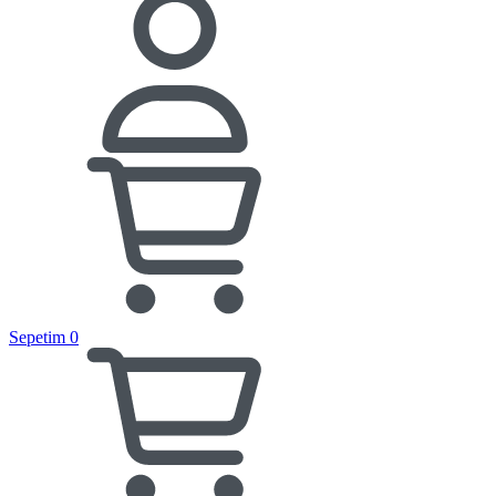
Sepetim
0