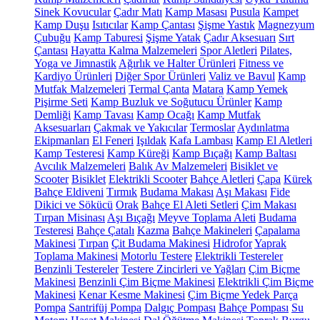
Sinek Kovucular
Çadır Matı
Kamp Masası
Pusula
Kampet
Kamp Duşu
Isıtıcılar
Kamp Çantası
Şişme Yastık
Magnezyum
Çubuğu
Kamp Taburesi
Şişme Yatak
Çadır Aksesuarı
Sırt
Çantası
Hayatta Kalma Malzemeleri
Spor Aletleri
Pilates,
Yoga ve Jimnastik
Ağırlık ve Halter Ürünleri
Fitness ve
Kardiyo Ürünleri
Diğer Spor Ürünleri
Valiz ve Bavul
Kamp
Mutfak Malzemeleri
Termal Çanta
Matara
Kamp Yemek
Pişirme Seti
Kamp Buzluk ve Soğutucu Ürünler
Kamp
Demliği
Kamp Tavası
Kamp Ocağı
Kamp Mutfak
Aksesuarları
Çakmak ve Yakıcılar
Termoslar
Aydınlatma
Ekipmanları
El Feneri
Işıldak
Kafa Lambası
Kamp El Aletleri
Kamp Testeresi
Kamp Küreği
Kamp Bıçağı
Kamp Baltası
Avcılık Malzemeleri
Balık Av Malzemeleri
Bisiklet ve
Scooter
Bisiklet
Elektrikli Scooter
Bahçe Aletleri
Çapa
Kürek
Bahçe Eldiveni
Tırmık
Budama Makası
Aşı Makası
Fide
Dikici ve Sökücü
Orak
Bahçe El Aleti Setleri
Çim Makası
Tırpan Misinası
Aşı Bıçağı
Meyve Toplama Aleti
Budama
Testeresi
Bahçe Çatalı
Kazma
Bahçe Makineleri
Çapalama
Makinesi
Tırpan
Çit Budama Makinesi
Hidrofor
Yaprak
Toplama Makinesi
Motorlu Testere
Elektrikli Testereler
Benzinli Testereler
Testere Zincirleri ve Yağları
Çim Biçme
Makinesi
Benzinli Çim Biçme Makinesi
Elektrikli Çim Biçme
Makinesi
Kenar Kesme Makinesi
Çim Biçme Yedek Parça
Pompa
Santrifüj Pompa
Dalgıç Pompası
Bahçe Pompası
Su