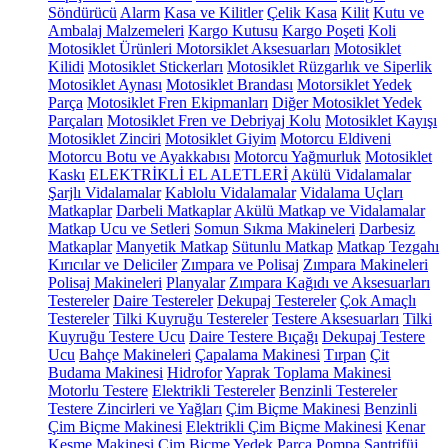
Söndürücü
Alarm
Kasa ve Kilitler
Çelik Kasa
Kilit
Kutu ve
Ambalaj Malzemeleri
Kargo Kutusu
Kargo Poşeti
Koli
Motosiklet Ürünleri
Motorsiklet Aksesuarları
Motosiklet
Kilidi
Motosiklet Stickerları
Motosiklet Rüzgarlık ve Siperlik
Motosiklet Aynası
Motosiklet Brandası
Motorsiklet Yedek
Parça
Motosiklet Fren Ekipmanları
Diğer Motosiklet Yedek
Parçaları
Motosiklet Fren ve Debriyaj Kolu
Motosiklet Kayışı
Motosiklet Zinciri
Motosiklet Giyim
Motorcu Eldiveni
Motorcu Botu ve Ayakkabısı
Motorcu Yağmurluk
Motosiklet
Kaskı
ELEKTRİKLİ EL ALETLERİ
Akülü Vidalamalar
Şarjlı Vidalamalar
Kablolu Vidalamalar
Vidalama Uçları
Matkaplar
Darbeli Matkaplar
Akülü Matkap ve Vidalamalar
Matkap Ucu ve Setleri
Somun Sıkma Makineleri
Darbesiz
Matkaplar
Manyetik Matkap
Sütunlu Matkap
Matkap Tezgahı
Kırıcılar ve Deliciler
Zımpara ve Polisaj
Zımpara Makineleri
Polisaj Makineleri
Planyalar
Zımpara Kağıdı ve Aksesuarları
Testereler
Daire Testereler
Dekupaj Testereler
Çok Amaçlı
Testereler
Tilki Kuyruğu Testereler
Testere Aksesuarları
Tilki
Kuyruğu Testere Ucu
Daire Testere Bıçağı
Dekupaj Testere
Ucu
Bahçe Makineleri
Çapalama Makinesi
Tırpan
Çit
Budama Makinesi
Hidrofor
Yaprak Toplama Makinesi
Motorlu Testere
Elektrikli Testereler
Benzinli Testereler
Testere Zincirleri ve Yağları
Çim Biçme Makinesi
Benzinli
Çim Biçme Makinesi
Elektrikli Çim Biçme Makinesi
Kenar
Kesme Makinesi
Çim Biçme Yedek Parça
Pompa
Santrifüj