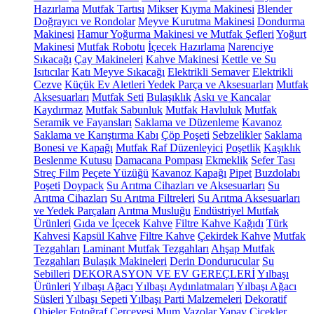
Hazırlama
Mutfak Tartısı
Mikser
Kıyma Makinesi
Blender
Doğrayıcı ve Rondolar
Meyve Kurutma Makinesi
Dondurma
Makinesi
Hamur Yoğurma Makinesi ve Mutfak Şefleri
Yoğurt
Makinesi
Mutfak Robotu
İçecek Hazırlama
Narenciye
Sıkacağı
Çay Makineleri
Kahve Makinesi
Kettle ve Su
Isıtıcılar
Katı Meyve Sıkacağı
Elektrikli Semaver
Elektrikli
Cezve
Küçük Ev Aletleri Yedek Parça ve Aksesuarları
Mutfak
Aksesuarları
Mutfak Seti
Bulaşıklık
Askı ve Kancalar
Kaydırmaz
Mutfak Sabunluk
Mutfak Havluluk
Mutfak
Seramik ve Fayansları
Saklama ve Düzenleme
Kavanoz
Saklama ve Karıştırma Kabı
Çöp Poşeti
Sebzelikler
Saklama
Bonesi ve Kapağı
Mutfak Raf Düzenleyici
Poşetlik
Kaşıklık
Beslenme Kutusu
Damacana Pompası
Ekmeklik
Sefer Tası
Streç Film
Peçete Yüzüğü
Kavanoz Kapağı
Pipet
Buzdolabı
Poşeti
Doypack
Su Arıtma Cihazları ve Aksesuarları
Su
Arıtma Cihazları
Su Arıtma Filtreleri
Su Arıtma Aksesuarları
ve Yedek Parçaları
Arıtma Musluğu
Endüstriyel Mutfak
Ürünleri
Gıda ve İçecek
Kahve
Filtre Kahve Kağıdı
Türk
Kahvesi
Kapsül Kahve
Filtre Kahve
Çekirdek Kahve
Mutfak
Tezgahları
Laminant Mutfak Tezgahları
Ahşap Mutfak
Tezgahları
Bulaşık Makineleri
Derin Dondurucular
Su
Sebilleri
DEKORASYON VE EV GEREÇLERİ
Yılbaşı
Ürünleri
Yılbaşı Ağacı
Yılbaşı Aydınlatmaları
Yılbaşı Ağacı
Süsleri
Yılbaşı Sepeti
Yılbaşı Parti Malzemeleri
Dekoratif
Objeler
Fotoğraf Çerçevesi
Mum
Vazolar
Yapay Çiçekler