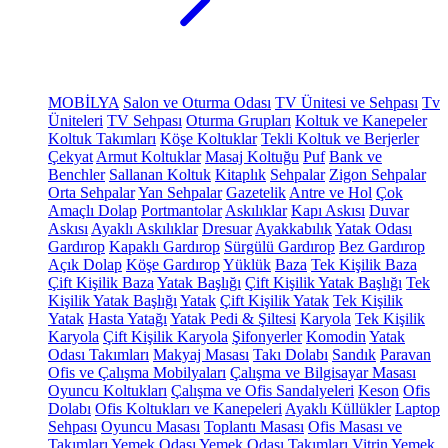
MOBİLYA
Salon ve Oturma Odası
TV Ünitesi ve Sehpası
Tv
Üniteleri
TV Sehpası
Oturma Grupları
Koltuk ve Kanepeler
Koltuk Takımları
Köşe Koltuklar
Tekli Koltuk ve Berjerler
Çekyat
Armut Koltuklar
Masaj Koltuğu
Puf
Bank ve
Benchler
Sallanan Koltuk
Kitaplık
Sehpalar
Zigon Sehpalar
Orta Sehpalar
Yan Sehpalar
Gazetelik
Antre ve Hol
Çok
Amaçlı Dolap
Portmantolar
Askılıklar
Kapı Askısı
Duvar
Askısı
Ayaklı Askılıklar
Dresuar
Ayakkabılık
Yatak Odası
Gardırop
Kapaklı Gardırop
Sürgülü Gardırop
Bez Gardırop
Açık Dolap
Köşe Gardırop
Yüklük
Baza
Tek Kişilik Baza
Çift Kişilik Baza
Yatak Başlığı
Çift Kişilik Yatak Başlığı
Tek
Kişilik Yatak Başlığı
Yatak
Çift Kişilik Yatak
Tek Kişilik
Yatak
Hasta Yatağı
Yatak Pedi & Şiltesi
Karyola
Tek Kişilik
Karyola
Çift Kişilik Karyola
Şifonyerler
Komodin
Yatak
Odası Takımları
Makyaj Masası
Takı Dolabı
Sandık
Paravan
Ofis ve Çalışma Mobilyaları
Çalışma ve Bilgisayar Masası
Oyuncu Koltukları
Çalışma ve Ofis Sandalyeleri
Keson
Ofis
Dolabı
Ofis Koltukları ve Kanepeleri
Ayaklı Küllükler
Laptop
Sehpası
Oyuncu Masası
Toplantı Masası
Ofis Masası ve
Takımları
Yemek Odası
Yemek Odası Takımları
Vitrin
Yemek