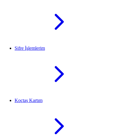
Şifre İşlemlerim
Koçtaş Kartım