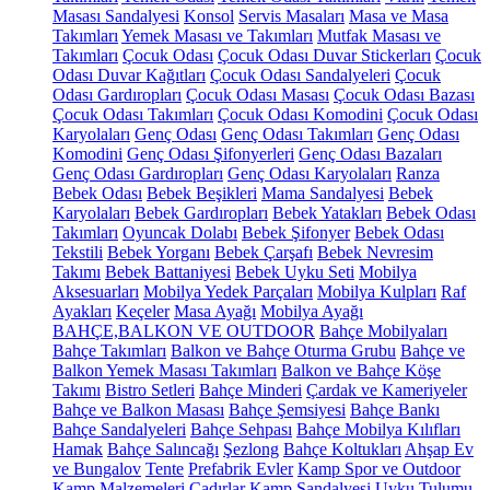
Masası Sandalyesi
Konsol
Servis Masaları
Masa ve Masa
Takımları
Yemek Masası ve Takımları
Mutfak Masası ve
Takımları
Çocuk Odası
Çocuk Odası Duvar Stickerları
Çocuk
Odası Duvar Kağıtları
Çocuk Odası Sandalyeleri
Çocuk
Odası Gardıropları
Çocuk Odası Masası
Çocuk Odası Bazası
Çocuk Odası Takımları
Çocuk Odası Komodini
Çocuk Odası
Karyolaları
Genç Odası
Genç Odası Takımları
Genç Odası
Komodini
Genç Odası Şifonyerleri
Genç Odası Bazaları
Genç Odası Gardıropları
Genç Odası Karyolaları
Ranza
Bebek Odası
Bebek Beşikleri
Mama Sandalyesi
Bebek
Karyolaları
Bebek Gardıropları
Bebek Yatakları
Bebek Odası
Takımları
Oyuncak Dolabı
Bebek Şifonyer
Bebek Odası
Tekstili
Bebek Yorganı
Bebek Çarşafı
Bebek Nevresim
Takımı
Bebek Battaniyesi
Bebek Uyku Seti
Mobilya
Aksesuarları
Mobilya Yedek Parçaları
Mobilya Kulpları
Raf
Ayakları
Keçeler
Masa Ayağı
Mobilya Ayağı
BAHÇE,BALKON VE OUTDOOR
Bahçe Mobilyaları
Bahçe Takımları
Balkon ve Bahçe Oturma Grubu
Bahçe ve
Balkon Yemek Masası Takımları
Balkon ve Bahçe Köşe
Takımı
Bistro Setleri
Bahçe Minderi
Çardak ve Kameriyeler
Bahçe ve Balkon Masası
Bahçe Şemsiyesi
Bahçe Bankı
Bahçe Sandalyeleri
Bahçe Sehpası
Bahçe Mobilya Kılıfları
Hamak
Bahçe Salıncağı
Şezlong
Bahçe Koltukları
Ahşap Ev
ve Bungalov
Tente
Prefabrik Evler
Kamp Spor ve Outdoor
Kamp Malzemeleri
Çadırlar
Kamp Sandalyesi
Uyku Tulumu