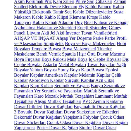
Akım Korumalı Priz
Kapı Zilleri
Pil ve Şarj Cihazları
Zaman
Saatleri
Elektronik Devre Elemanı
Fiş
Kablo Pabucu
Kablo
Yüksüğü
Elektronik Tamir Seti
Kablo Düzenleyiciler
Susta
Makaron Kablo
Kablo Klipsi
Klemens
Kroşe
Kablo
Toplayıcı
Kablo Kanalı
Adaptör
Duy
Buat Kutusu ve Kapağı
Aydınlatma Halatları ve Zincirleri
Enerji Sistemleri
Güneş
Paneli
Lityum Akü
Jel Akü
İnverter
Tavan Vantilatörleri
AHŞAP VE İNŞAAT
Ahşap Yer Döşeme
Parke
Parke Profil
ve Aksesuarları
Süpürgelik
Boya ve Boya Malzemeleri
Hobi
Boyaları
Tempare Boyası
Boya Malzemeleri
Tinerler
Maskeleme Bandı
Vernik
Spatula
Hışır Örtü
Duvar Macunu
Boya Fırçaları
Boya Rulosu
Mala
Boya
İç Cephe Boyalar
Dış
Cephe Boyalar
Astarlar
Metal Boyaları
Tavan Boyaları
Yağlı
Boyalar
Yalıtım Boyası
Sprey Boya
Kapı Boyası
Epoksi
Boyalar
Kapılar
Amerikan Kapılar
Melamin Kapılar
Çelik
Kapılar
Akordiyon Kapılar
Sürgülü Kapılar
Acil Çıkış
Kapıları
Kapı Kolları
Seramik ve Fayans
Banyo Seramik ve
Fayansları
Yer Seramik ve Fayansları
Mutfak Seramik ve
Fayansları
Karo
Mozaik
Mutfak Tezgahları
Laminant Mutfak
Tezgahları
Ahşap Mutfak Tezgahları
PVC Zemin Kaplama
Duvar Ürünleri
Duvar Kağıtları
Boyanabilir Duvar Kağıtları
3 Boyutlu Duvar Kağıtları
Duvar Stickerları ve Etiketleri
Dekoratif Duvar Kağıtları
Yapışkanlı Folyolar
Çocuk Odası
Duvar Stickerları
Çocuk Odası Duvar Kağıtları
Duvar Kağıdı
Yapıştırıcısı
Poster Duvar Kağıtları
Strafor
Duvar Çıtası