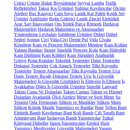
Çekici
Çekme Halatı
Boyunluklar
Seyyar Lamba
Trafik
Reflektörleri
Takoz
Kış Ürünleri
Yağmur Kaydırıcılar
Ölçüm
Aletleri
Buz Kazıyıcı
Cam Suyu
Lastik Kar Paleti
Kışlık Set
Ürünler
Antifrizler
Buğu Giderici
Lastik Zinciri
Elektrikli
Araç Şarj İstasyonları
Oto Yedek Parça
Römork
Hırdavat
Malzemeleri
Hırdavat Malzemesi ve Aksesuarları
Yönlendirme Levhaları
Sabitleme Ürünleri
Dübel
Dübel
Setleri
Somun
Çivi
Vida-Çivi
Demir Pul
Vida
Civata
Köşebent
Kapı ve Pencere Malzemeleri
Menteşe
Kapı Kolları
Yalıtım Bantları
Stoper
Sineklik
Pencere Kolu
Kapı Hidroliği
Kapı Dürbünü
Kapı Kilitleri
Kapı Sürgüleri
Anahtarlık
Gönye
Posta Kutuları
Tekerlek
Testereler
Daire Testereler
Dekupaj Testereler
Çok Amaçlı Testereler
Tilki Kuyruğu
Testereler
Testere Aksesuarları
Tilki Kuyruğu Testere Ucu
Daire Testere Bıçağı
Dekupaj Testere Ucu
İş Güvenlik
Malzemeleri
İş Güvenlik Gözlükleri
İş Eldiveni
İş Elbisesi
İş
Ayakkabısı
Diğer İş Güvenlik Ürünleri
Siperlik
Lanyard
Takım Çanta Ve Dolapları
Takım Çantası
Takım ve Hizmet
Dolapları
Avadanlık
Ölçü Aletleri
Metre ve Şerit Metre
Su
Terazisi
Oda Termostatı
Silikon ve Mastikler
Silikon
Mum
Silikon
Köpük
Mastik
Yapıştırıcı ve Bantlar
Bant
Teflon Bant
Elektrik Bandı
Kaydırmaz Bant
Koli Bandı
Çift Taraflı Bant
Alüminyum Bant
İzolasyon Bandı
Yapıştırıcılar
Tutkal
Kimyasal Dübeller
Japon Yapıştırıcıları
Epoksi
Hızlı
Yapıştırıcı
Merdivenler
Güvenlik Malzemeleri
Yangın