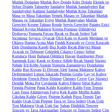
Mutfak Dolapları
Mutfak Boy Dolabı
Kiler Dolabı
Ekmek ve
Sebze Dolabı
Tabureler
Sandalye
Mutfak Sandalyeleri
Bar
Sandalyeleri
Katlanır Sandalyeler
Mutfak Köşe Takımları
Masa ve Masa Takımları
Yemek Masası ve Takımları
Mutfak
Masası ve Takımları
Eviye
Mutfak Bataryaları
Mutfak
Gereçleri
Kesme Tahtası
Rende
Servis Gereçleri
Patates Ezici
Manuel Kıyma Makinesi
Krema Pompası
Dilimleyici
Doğrayıcı
Yumurta Fırçası
Bıçak ve Bıçak Setleri
Yağ
Sıçratmaz
Soyucu, Oyacak
Ölçü Kabı ve Kaşığı
Merdane ve
Oklava
Hamur Açma Matı
Fındık Kıracağı ve Ceviz Kıracağı
Elek
Dondurma Kaşığı
Buz Kalıbı
Bıçak Bileyici Masat
Açacak ve Tirbuşon
Çekirdek Çıkarıcı
Çırpıcı
Sebze
Kurutucu
Huni
Baharat Öğütücü
Havan
Hamburger Presi
Sarımsak Ezici
Kaşık ve Kepçe Altlığı
Bıçak Standı
Süzgeç
Nihale
İçli Köfte Aparatı
Yumurta Zamanlayıcı
Dondurma
Kalıbı
Buz Kovası
Et Dövme Aleti
Sarma Makinesi
Kahve
Değirmenleri
Limon Sıkacağı
Pişirme Grubu
Çay ve Kahve
Demleme
French Press
Dripper
Chemex
Cezve
Çay Süzgeci
Demlik
Moka Pot
Çaydanlık
Kahve Filtresi
Sifon Kahve
Fırında Pişirme
Pasta Kalıbı
Kurabiye Kalıbı
Fırın Tepsisi
Cam Tepsi
Alüminyum Folyo
Kek Kalıbı
Muffin Kalıbı
Çikolata Kalıbı
Güveç
Pişirme Kağıdı
Pizza Tepsisi
Tart
Kalıbı
Ocak Üstü Pişirme
Tava ve Tava Setleri
Ocak Üstü
Tost Makinesi
Ocak Üstü Sac
Sahan
Düdüklü Tencere
Tencere ve Tava Aksesuarları
Tencere ve Tencere Setleri
Çöp