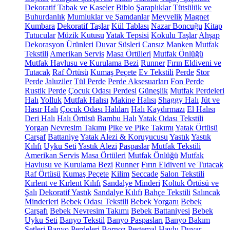
Dekoratif Tabak ve Kaseler
Biblo
Şaraplıklar
Tütsülük ve
Buhurdanlık
Mumluklar ve Şamdanlar
Meyvelik
Magnet
Kumbara
Dekoratif Taşlar
Kül Tablası
Nazar Boncuğu
Kitap
Tutucular
Müzik Kutusu
Yatak Tepsisi
Kokulu Taşlar
Ahşap
Dekorasyon Ürünleri
Duvar Süsleri
Cansız Manken
Mutfak
Tekstili
Amerikan Servis
Masa Örtüleri
Mutfak Önlüğü
Mutfak Havlusu ve Kurulama Bezi
Runner
Fırın Eldiveni ve
Tutacak
Raf Örtüsü
Kumaş Peçete
Ev Tekstili
Perde
Stor
Perde
Jaluziler
Tül Perde
Perde Aksesuarları
Fon Perde
Rustik Perde
Çocuk Odası Perdesi
Güneşlik
Mutfak Perdeleri
Halı
Yolluk
Mutfak Halısı
Makine Halısı
Shaggy Halı
Jüt ve
Hasır Halı
Çocuk Odası Halıları
Halı Kaydırmazı
El Halısı
Deri Halı
Halı Örtüsü
Bambu Halı
Yatak Odası Tekstili
Yorgan
Nevresim Takımı
Pike ve Pike Takımı
Yatak Örtüsü
Çarşaf
Battaniye
Yatak Alezi & Koruyucusu
Yastık
Yastık
Kılıfı
Uyku Seti
Yastık Alezi
Paspaslar
Mutfak Tekstili
Amerikan Servis
Masa Örtüleri
Mutfak Önlüğü
Mutfak
Havlusu ve Kurulama Bezi
Runner
Fırın Eldiveni ve Tutacak
Raf Örtüsü
Kumaş Peçete
Kilim
Seccade
Salon Tekstili
Kırlent ve Kırlent Kılıfı
Sandalye Minderi
Koltuk Örtüsü ve
Şalı
Dekoratif Yastık
Sandalye Kılıfı
Bahçe Tekstili
Salıncak
Minderleri
Bebek Odası Tekstili
Bebek Yorganı
Bebek
Çarşafı
Bebek Nevresim Takımı
Bebek Battaniyesi
Bebek
Uyku Seti
Banyo Tekstil
Banyo Paspasları
Banyo Bakım
Setleri
Banyo Perdeleri
Bornoz
Peştemal
Havlu
Duvar