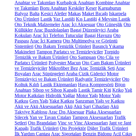
Anahtar ve Takımları
Kurbağcık Anahtarı
Kombine Anahtar
ve Takımları
Boru Anahtarı
Keskiler
Keser
Kargaburun
Balyoz
Balta
Kesici Aletler
Makas
Maket Bıçağı
Iskarpela
Oto Ürünleri
Lastik
Yaz Lastiği
Kış Lastiği
4 Mevsim Lastik
Oto Teknik Malzemeler
Araç İçi Aksesuar
Oto Güneşlik
Oto
Küllükler
Araç Buzdolapları
Bagaj Düzenleyici
Araba
Kokuları
Araç İçi Telefon Tutucular
Bagaj Havuzu
Oto
Paspası
Araç İçi Kamera
Oto Multimedya ve Görüntü
Sistemleri
Oto Bakım Temizlik Ürünleri
Basınçlı Yıkama
Makineleri
Tampon Parlatıcı ve Temizleyiciler
Torpido
Temizlik ve Bakım Ürünleri
Oto Şampuan
Oto Cila ve
Parlatıcı Ürünleri
Polyester Macun
Oto Cam Bakım Ürünleri
ve Temizleyiciler
Mikrofiber Bez
Araç Temizlik Seti
Araç
Boyaları
Araç Süpürgeleri
Araba Çizik Giderici
Motor
Temizleyici ve Bakım Ürünleri
Radyatör Temizleyiciler
Oto
Koltuk Kılıfı
Lastik Ekipmanları
Hava Kompresörü
Bijon
Anahtarı
Sibop ve Sibop Kapağı
Lastik Tamir Kiti
Kriko
Yağ
Motor Katkıları
Hidrolik Yağlar
Motor Yağı
Motor Yağı
Katkısı
Gres Yağı
Yakıt Katkısı
Şanzıman Yağı ve Katkısı
Akü ve Akü Aksesuarları
Akü
Akü Şarj Cihazları
Akü
Takviye Kablosu
Araç Dış Aksesuar
Plaka Aksesuarları
Silecek
Yan ve Tavan Çıtaları
Tampon Aksesuarları
Trafik
Setleri
Oto Brandaları
Vinç ve Vinç Aksesuarları
Jant ve Jant
Kapağı
Trafik Ürünleri
Oto Projektör
Diğer Trafik Ürünleri
İlk Yardım Çantası
Araç Sigortaları
Benzin Bidonu
Acil Çıkış