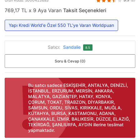
Ürün Kodu: 5000423693
769,17 TL x 9 Aya Varan
Taksit Seçenekleri
Yapı Kredi World'e Özel 550 TL'ye Varan Worldpuan
Satıcı:
Sandalie
8.5
Soru & Cevap (0)
Bu satıcı sadece ESKİŞEHİR, ANTALYA, DENİZLİ,
İSTANBUL, ERZURUM, MERSİN, ANKARA,
MALATYA, GAZİANTEP, HATAY, KONYA,
ÇORUM, TOKAT, TRABZON, DİYARBAKIR,
SAMSUN, ORDU, SİVAS, KIRIKKALE, MUĞLA,
KÜTAHYA, BURSA, KASTAMONU, ADANA,
ÇANAKKALE, İZMİR, BALIKESİR, DÜZCE, ELAZIĞ,
TEKİRDAĞ, ŞANLIURFA, AYDIN illerine teslimat
yapmaktadır.