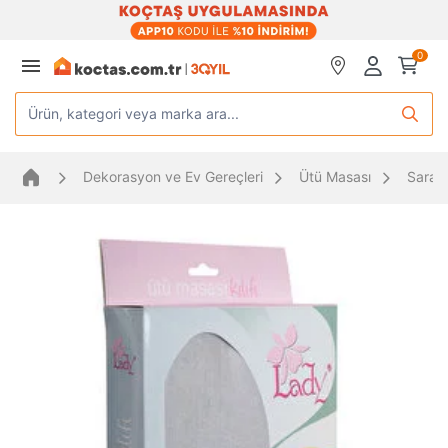
0
Ürün, kategori veya marka ara...
Dekorasyon ve Ev Gereçleri
Ütü Masası
Sarayl