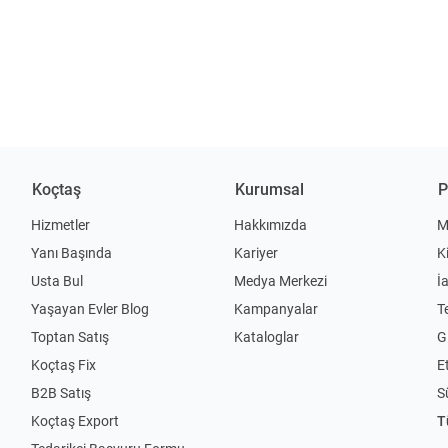
Koçtaş
Kurumsal
P
Hizmetler
Hakkımızda
M
Yanı Başında
Kariyer
K
Usta Bul
Medya Merkezi
İ
Yaşayan Evler Blog
Kampanyalar
T
Toptan Satış
Kataloglar
Gi
Koçtaş Fix
Et
B2B Satış
S
Koçtaş Export
T