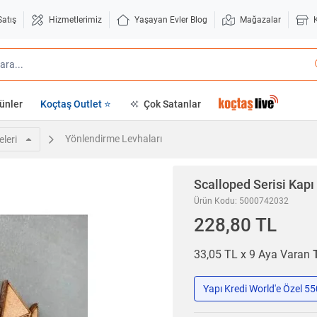
Satış
Hizmetlerimiz
Yaşayan Evler Blog
Mağazalar
ünler
Koçtaş Outlet ⭐
Çok Satanlar
Yönlendirme Levhaları
leri
Scalloped Serisi Kap
Ürün Kodu: 5000742032
228,80 TL
33,05 TL x 9 Aya Varan
Yapı Kredi World'e Özel 5