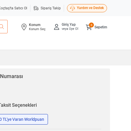
Yardım ve Destek
Koçtaş'ta Satıcı Ol
Sipariş Takip
Giriş Yap
Konum
0
Sepetim
veya Üye Ol
Konum Seç
ı Numarası
Taksit Seçenekleri
50 TL'ye Varan Worldpuan