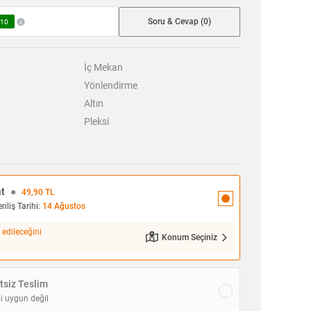
Soru & Cevap (0)
10
İç Mekan
Yönlendirme
Altın
Pleksi
at
●
49,90 TL
iliş Tarihi:
14 Ağustos
 edileceğini
Konum Seçiniz
siz Teslim
i uygun değil