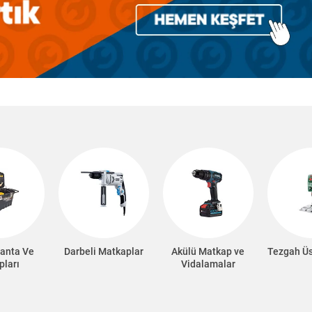
anta Ve
Darbeli Matkaplar
Akülü Matkap ve
Tezgah Ü
pları
Vidalamalar