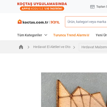
Toptan 
Tüm Kategoriler
Turuncu Trend Alarmı🚨
Yeni Ür
Hırdavat El Aletleri ve Oto
Hırdavat Malzeme