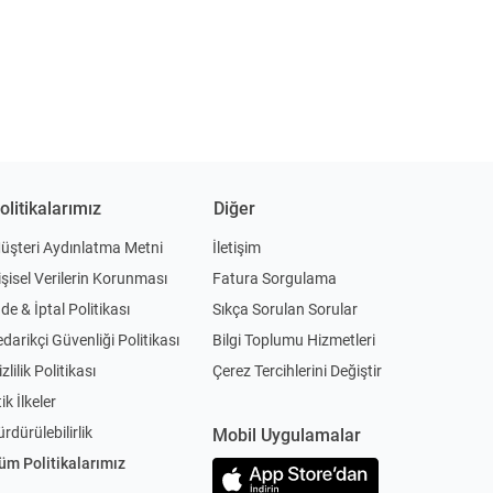
olitikalarımız
Diğer
üşteri Aydınlatma Metni
İletişim
işisel Verilerin Korunması
Fatura Sorgulama
ade & İptal Politikası
Sıkça Sorulan Sorular
edarikçi Güvenliği Politikası
Bilgi Toplumu Hizmetleri
zlilik Politikası
Çerez Tercihlerini Değiştir
ik İlkeler
ürdürülebilirlik
Mobil Uygulamalar
üm Politikalarımız