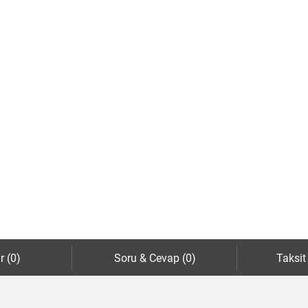
r (0)
Soru & Cevap (0)
Taksit