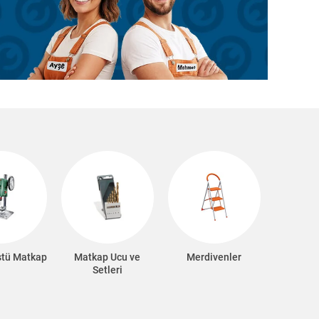
stü Matkap
Matkap Ucu ve
Merdivenler
Setleri