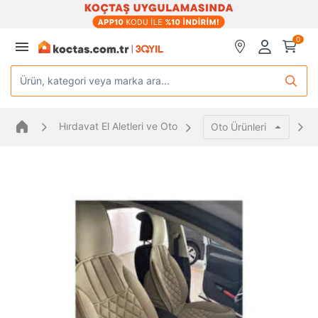
0
Ürün, kategori veya marka ara...
Hırdavat El Aletleri ve Oto
Oto Ürünleri