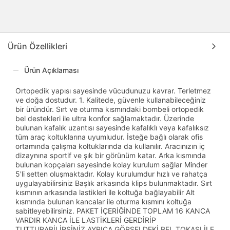
Ürün Özellikleri
Ürün Açıklaması
Ortopedik yapısı sayesinde vücudunuzu kavrar. Terletmez
ve doğa dostudur. 1. Kalitede, güvenle kullanabileceğiniz
bir üründür. Sırt ve oturma kısmındaki bombeli ortopedik
bel destekleri ile ultra konfor sağlamaktadır. Üzerinde
bulunan kafalık uzantısı sayesinde kafalıklı veya kafalıksız
tüm araç koltuklarına uyumludur. İsteğe bağlı olarak ofis
ortamında çalışma koltuklarında da kullanılır. Aracınızın iç
dizaynına sportif ve şık bir görünüm katar. Arka kısmında
bulunan kopçaları sayesinde kolay kurulum sağlar Minder
5'li setten oluşmaktadır. Kolay kurulumdur hızlı ve rahatça
uygulayabilirsiniz Başlık arkasında klips bulunmaktadır. Sırt
kısmının arkasında lastikleri ile koltuğa bağlayabilir Alt
kısmında bulunan kancalar ile oturma kısmını koltuğa
sabitleyebilirsiniz. PAKET İÇERİĞİNDE TOPLAM 16 KANCA
VARDIR KANCA İLE LASTİKLERİ GERDİRİP
TUTTURABİLİRSİNİZ AYRICA GÖRSELDEKİ BEL TOKASI İLE