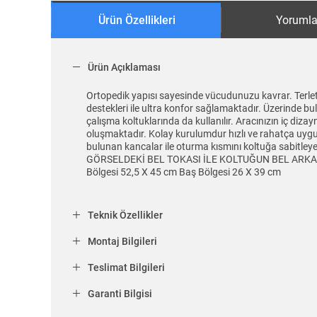
Ürün Özellikleri
Yorumla
Ürün Açıklaması
Ortopedik yapısı sayesinde vücudunuzu kavrar. Terlet
destekleri ile ultra konfor sağlamaktadır. Üzerinde bu
çalışma koltuklarında da kullanılır. Aracınızın iç diz
oluşmaktadır. Kolay kurulumdur hızlı ve rahatça uygula
bulunan kancalar ile oturma kısmını koltuğa sabi
GÖRSELDEKİ BEL TOKASI İLE KOLTUĞUN BEL ARKA KI
Bölgesi 52,5 X 45 cm Baş Bölgesi 26 X 39 cm
Teknik Özellikler
Montaj Bilgileri
Teslimat Bilgileri
Garanti Bilgisi