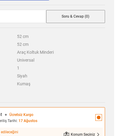
Soru & Cevap (0)
52
cm
52
cm
Araç Koltuk Minderi
Universal
1
Siyah
Kumaş
at
●
Ücretsiz Kargo
iliş Tarihi:
17 Ağustos
 edileceğini
Konum Seçiniz