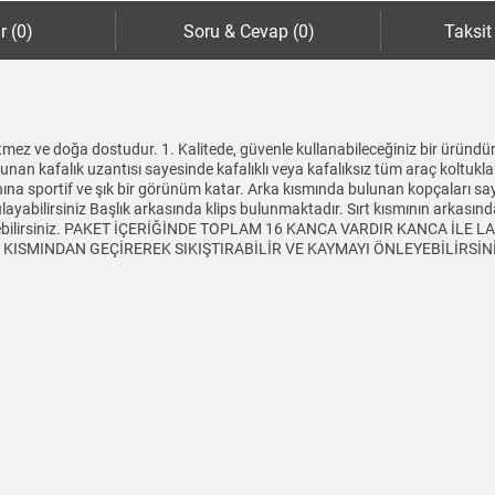
r (0)
Soru & Cevap (0)
Taksit
mez ve doğa dostudur. 1. Kalitede, güvenle kullanabileceğiniz bir üründür
lunan kafalık uzantısı sayesinde kafalıklı veya kafalıksız tüm araç koltukl
aynına sportif ve şık bir görünüm katar. Arka kısmında bulunan kopçaları sa
yabilirsiniz Başlık arkasında klips bulunmaktadır. Sırt kısmının arkasında 
tleyebilirsiniz. PAKET İÇERİĞİNDE TOPLAM 16 KANCA VARDIR KANCA İLE
SMINDAN GEÇİREREK SIKIŞTIRABİLİR VE KAYMAYI ÖNLEYEBİLİRSİNİZ Ürü