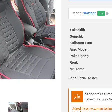
Satıcı:
Startcar
8.1
Yükseklik
Genişlik
Kullanım Türü
Araç Modeli
Paket İçeriği
Renk
Malzeme
Daha Fazla Göster
Standart Teslim
Tahmini Kargoya Ver
Adresini seç ne zaman teslim