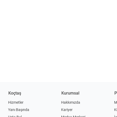
Koçtaş
Kurumsal
P
Hizmetler
Hakkımızda
M
Yanı Başında
Kariyer
K
Usta Bul
Medya Merkezi
İ