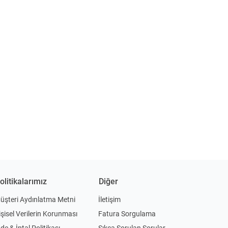
olitikalarımız
Diğer
üşteri Aydınlatma Metni
İletişim
işisel Verilerin Korunması
Fatura Sorgulama
ade & İptal Politikası
Sıkça Sorulan Sorular