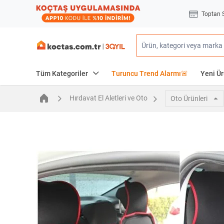
Toptan 
Tüm Kategoriler
Turuncu Trend Alarmı🚨
Yeni Ür
Hırdavat El Aletleri ve Oto
Oto Ürünleri