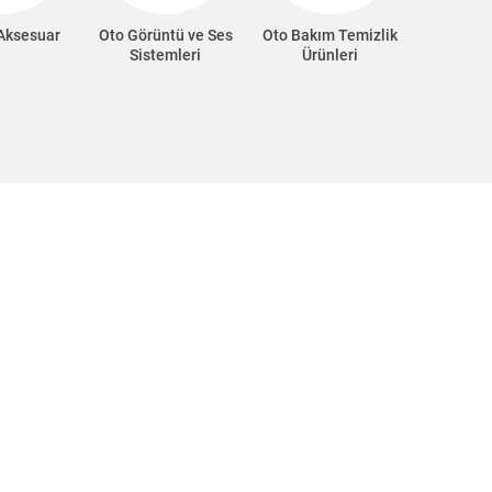
 Aksesuar
Oto Görüntü ve Ses
Oto Bakım Temizlik
Oto Süp
Sistemleri
Ürünleri