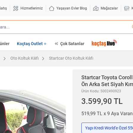
Satış
Hizmetlerimiz
Yaşayan Evler Blog
Mağazalar
ünler
Koçtaş Outlet ⭐
Çok Satanlar
Oto Koltuk Kılıfı
Startcar Oto Koltuk Kılıfı
Startcar
Toyota Coroll
Ön Arka Set Siyah Kır
Ürün Kodu: 5002490923
3.599,90 TL
519,99 TL x 9 Aya Vara
Yapı Kredi World'e Özel 5