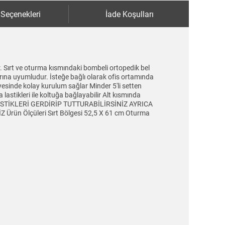
 Seçenekleri
İade Koşulları
. Sırt ve oturma kısmındaki bombeli ortopedik bel
arına uyumludur. İsteğe bağlı olarak ofis ortamında
yesinde kolay kurulum sağlar Minder 5'li setten
lastikleri ile koltuğa bağlayabilir Alt kısmında
 LASTİKLERİ GERDİRİP TUTTURABİLİRSİNİZ AYRICA
n Ölçüleri Sırt Bölgesi 52,5 X 61 cm Oturma