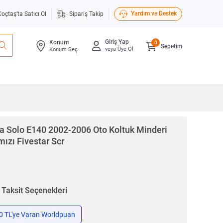
Yardım ve Destek
Koçtaş'ta Satıcı Ol
Sipariş Takip
Giriş Yap
Konum
0
Sepetim
veya Üye Ol
Konum Seç
a Solo E140 2002-2006 Oto Koltuk Minderi
mızı Fivestar Scr
n
Taksit Seçenekleri
50 TL'ye Varan Worldpuan