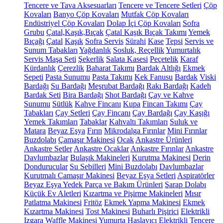
Tencere ve Tava Aksesuarları
Tencere ve Tencere Setleri
Çöp
Kovaları
Banyo Çöp Kovaları
Mutfak Çöp Kovaları
Endüstriyel Çöp Kovaları
Dolap İçi Çöp Kovaları
Sofra
Grubu
Çatal,Kaşık,Bıçak
Çatal Kaşık Bıçak Takımı
Yemek
Bıçağı
Çatal
Kaşık
Sofra Servis
Sürahi
Kase
Tepsi
Servis ve
Sunum Tabakları
Yağdanlık
Sosluk, Reçellik
Yumurtalık
Servis Maşa Seti
Şekerlik
Salata Kasesi
Peçetelik
Karaf
Kürdanlık
Çerezlik
Baharat Takımı
Bardak Altlığı
Ekmek
Sepeti
Pasta Sunumu
Pasta Takımı
Kek Fanusu
Bardak
Viski
Bardağı
Su Bardağı
Meşrubat Bardağı
Rakı Bardağı
Kadeh
Bardak Seti
Bira Bardağı
Shot Bardağı
Çay ve Kahve
Sunumu
Sütlük
Kahve Fincanı
Kupa
Fincan Takımı
Çay
Tabakları
Çay Setleri
Çay Fincanı
Çay Bardağı
Çay Kaşığı
Yemek Takımları
Tabaklar
Kahvaltı Takımları
Suluk ve
Matara
Beyaz Eşya
Fırın
Mikrodalga Fırınlar
Mini Fırınlar
Buzdolabı
Çamaşır Makinesi
Ocak
Ankastre Ürünleri
Ankastre Setler
Ankastre Ocaklar
Ankastre Fırınlar
Ankastre
Davlumbazlar
Bulaşık Makineleri
Kurutma Makinesi
Derin
Dondurucular
Su Sebilleri
Mini Buzdolabı
Davlumbazlar
Kurutmalı Çamaşır Makinesi
Beyaz Eşya Setleri
Aspiratörler
Beyaz Eşya Yedek Parça ve Bakım Ürünleri
Şarap Dolabı
Küçük Ev Aletleri
Kızartma ve Pişirme Makineleri
Mısır
Patlatma Makinesi
Fritöz
Ekmek Yapma Makinesi
Ekmek
Kızartma Makinesi
Tost Makinesi
Buharlı Pişirici
Elektrikli
Izgara
Waffle Makinesi
Yumurta Haşlayıcı
Elektrikli Tencere