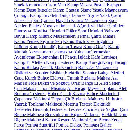
Sinek Kovucular
Çadır Matı
Kamp Masası
Pusula
Kampet
Kamp Duşu
Isıtıcılar
Kamp Çantası
Şişme Yastık
Magnezyum
Çubuğu
Kamp Tuvaleti
Kamp Taburesi
Şişme Yatak
Çadır
Aksesuarı
Sırt Çantası
Hayatta Kalma Malzemeleri
Spor
Aletleri
Pilates, Yoga ve Jimnastik
Ağırlık ve Halter Ürünleri
Fitness ve Kardiyo Ürünleri
Diğer Spor Ürünleri
Valiz ve
Bavul
Kamp Mutfak Malzemeleri
Termal Çanta
Matara
Kamp Yemek Pişirme Seti
Kamp Buzluk ve Soğutucu
Ürünler
Kamp Demliği
Kamp Tavası
Kamp Ocağı
Kamp
Mutfak Aksesuarları
Çakmak ve Yakıcılar
Termoslar
Aydınlatma Ekipmanları
El Feneri
Işıldak
Kafa Lambası
Kamp El Aletleri
Kamp Testeresi
Kamp Küreği
Kamp Bıçağı
Kamp Baltası
Avcılık Malzemeleri
Balık Av Malzemeleri
Bisiklet ve Scooter
Bisiklet
Elektrikli Scooter
Bahçe Aletleri
Çapa
Kürek
Bahçe Eldiveni
Tırmık
Budama Makası
Aşı
Makası
Fide Dikici ve Sökücü
Orak
Bahçe El Aleti Setleri
Çim Makası
Tırpan Misinası
Aşı Bıçağı
Meyve Toplama Aleti
Budama Testeresi
Bahçe Çatalı
Kazma
Bahçe Makineleri
Çapalama Makinesi
Tırpan
Çit Budama Makinesi
Hidrofor
Yaprak Toplama Makinesi
Motorlu Testere
Elektrikli
Testereler
Benzinli Testereler
Testere Zincirleri ve Yağları
Çim
Biçme Makinesi
Benzinli Çim Biçme Makinesi
Elektrikli Çim
Biçme Makinesi
Kenar Kesme Makinesi
Çim Biçme Yedek
Parça
Pompa
Santrifüj Pompa
Dalgıç Pompası
Bahçe