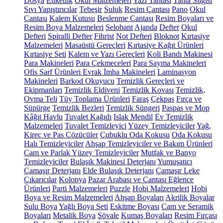
Dosya
Etiketlik
Okul Malzemeleri
Yazı Tahtası
Tahta Silgisi
Sıvı Yapıştırıcılar
Tebeşir
Suluk
Resim Çantası
Pano
Okul
Çantası
Kalem Kutusu
Beslenme Çantası
Resim Boyaları ve
Resim Boya Malzemeleri
Selobant
Ajanda
Defter
Okul
Defteri
Spiralli Defter
Fihrist
Not Defteri
Bloknot
Kırtasiye
Malzemeleri
Masaüstü Gereçleri
Kırtasiye Kağıt Ürünleri
Kırtasiye Seti
Kalem ve Yazı Gereçleri
Koli Bandı Makinesi
Para Makineleri
Para Çekmeceleri
Para Sayma Makineleri
Ofis Sarf Ürünleri
Evrak İmha Makineleri
Laminasyon
Makineleri
Barkod Okuyucu
Temizlik Gereçleri ve
Ekipmanları
Temizlik Eldiveni
Temizlik Kovası
Temizlik,
Ovma Teli
Tüy Toplama Ürünleri
Faraş
Çekpas
Fırça ve
Süpürge
Temizlik Bezleri
Temizlik Süngeri
Paspas ve Mop
Kâğıt Havlu
Tuvalet Kağıdı
Islak Mendil
Ev Temizlik
Malzemeleri
Tuvalet Temizleyici
Yüzey Temizleyiciler
Yağ,
Kireç ve Pas Çözücüler
Çubuklu Oda Kokusu
Oda Kokusu
Halı Temizleyiciler
Ahşap Temizleyiciler ve Bakım Ürünleri
Cam ve Parlak Yüzey Temizleyiciler
Mutfak ve Banyo
Temizleyiciler
Bulaşık Makinesi Deterjanı
Yumuşatıcı
Çamaşır Deterjanı
Elde Bulaşık Deterjanı
Çamaşır Leke
Çıkarıcılar
Kolonya
Pazar Arabası ve Çantası
Eğlence
Ürünleri
Parti Malzemeleri
Puzzle
Hobi Malzemeleri
Hobi
Boya ve Resim Malzemeleri
Ahşap Boyaları
Akrilik Boyalar
Sulu Boya
Yağlı Boya Seti
Eskitme Boyası
Cam ve Seramik
Boyaları
Metalik Boya
Şövale
Kumaş Boyaları
Resim Fırçası