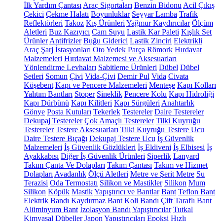
İlk Yardım Çantası
Araç Sigortaları
Benzin Bidonu
Acil Çıkış
Çekici
Çekme Halatı
Boyunluklar
Seyyar Lamba
Trafik
Reflektörleri
Takoz
Kış Ürünleri
Yağmur Kaydırıcılar
Ölçüm
Aletleri
Buz Kazıyıcı
Cam Suyu
Lastik Kar Paleti
Kışlık Set
Ürünler
Antifrizler
Buğu Giderici
Lastik Zinciri
Elektrikli
Araç Şarj İstasyonları
Oto Yedek Parça
Römork
Hırdavat
Malzemeleri
Hırdavat Malzemesi ve Aksesuarları
Yönlendirme Levhaları
Sabitleme Ürünleri
Dübel
Dübel
Setleri
Somun
Çivi
Vida-Çivi
Demir Pul
Vida
Civata
Köşebent
Kapı ve Pencere Malzemeleri
Menteşe
Kapı Kolları
Yalıtım Bantları
Stoper
Sineklik
Pencere Kolu
Kapı Hidroliği
Kapı Dürbünü
Kapı Kilitleri
Kapı Sürgüleri
Anahtarlık
Gönye
Posta Kutuları
Tekerlek
Testereler
Daire Testereler
Dekupaj Testereler
Çok Amaçlı Testereler
Tilki Kuyruğu
Testereler
Testere Aksesuarları
Tilki Kuyruğu Testere Ucu
Daire Testere Bıçağı
Dekupaj Testere Ucu
İş Güvenlik
Malzemeleri
İş Güvenlik Gözlükleri
İş Eldiveni
İş Elbisesi
İş
Ayakkabısı
Diğer İş Güvenlik Ürünleri
Siperlik
Lanyard
Takım Çanta Ve Dolapları
Takım Çantası
Takım ve Hizmet
Dolapları
Avadanlık
Ölçü Aletleri
Metre ve Şerit Metre
Su
Terazisi
Oda Termostatı
Silikon ve Mastikler
Silikon
Mum
Silikon
Köpük
Mastik
Yapıştırıcı ve Bantlar
Bant
Teflon Bant
Elektrik Bandı
Kaydırmaz Bant
Koli Bandı
Çift Taraflı Bant
Alüminyum Bant
İzolasyon Bandı
Yapıştırıcılar
Tutkal
Kimyasal Dübeller
Japon Yapıştırıcıları
Epoksi
Hızlı