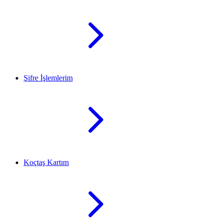
Şifre İşlemlerim
Koçtaş Kartım