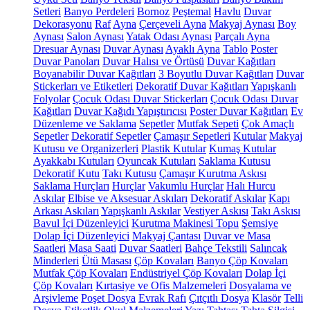
Setleri
Banyo Perdeleri
Bornoz
Peştemal
Havlu
Duvar
Dekorasyonu
Raf
Ayna
Çerçeveli Ayna
Makyaj Aynası
Boy
Aynası
Salon Aynası
Yatak Odası Aynası
Parçalı Ayna
Dresuar Aynası
Duvar Aynası
Ayaklı Ayna
Tablo
Poster
Duvar Panoları
Duvar Halısı ve Örtüsü
Duvar Kağıtları
Boyanabilir Duvar Kağıtları
3 Boyutlu Duvar Kağıtları
Duvar
Stickerları ve Etiketleri
Dekoratif Duvar Kağıtları
Yapışkanlı
Folyolar
Çocuk Odası Duvar Stickerları
Çocuk Odası Duvar
Kağıtları
Duvar Kağıdı Yapıştırıcısı
Poster Duvar Kağıtları
Ev
Düzenleme ve Saklama
Sepetler
Mutfak Sepeti
Çok Amaçlı
Sepetler
Dekoratif Sepetler
Çamaşır Sepetleri
Kutular
Makyaj
Kutusu ve Organizerleri
Plastik Kutular
Kumaş Kutular
Ayakkabı Kutuları
Oyuncak Kutuları
Saklama Kutusu
Dekoratif Kutu
Takı Kutusu
Çamaşır Kurutma Askısı
Saklama Hurçları
Hurçlar
Vakumlu Hurçlar
Halı Hurcu
Askılar
Elbise ve Aksesuar Askıları
Dekoratif Askılar
Kapı
Arkası Askıları
Yapışkanlı Askılar
Vestiyer Askısı
Takı Askısı
Bavul İçi Düzenleyici
Kurutma Makinesi Topu
Şemsiye
Dolap İçi Düzenleyici
Makyaj Çantası
Duvar ve Masa
Saatleri
Masa Saati
Duvar Saatleri
Bahçe Tekstili
Salıncak
Minderleri
Ütü Masası
Çöp Kovaları
Banyo Çöp Kovaları
Mutfak Çöp Kovaları
Endüstriyel Çöp Kovaları
Dolap İçi
Çöp Kovaları
Kırtasiye ve Ofis Malzemeleri
Dosyalama ve
Arşivleme
Poşet Dosya
Evrak Rafı
Çıtçıtlı Dosya
Klasör
Telli