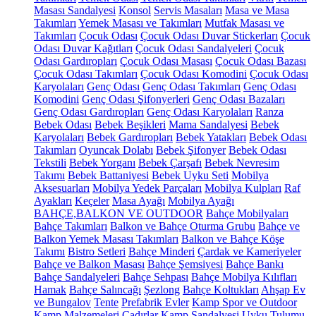
Masası Sandalyesi
Konsol
Servis Masaları
Masa ve Masa
Takımları
Yemek Masası ve Takımları
Mutfak Masası ve
Takımları
Çocuk Odası
Çocuk Odası Duvar Stickerları
Çocuk
Odası Duvar Kağıtları
Çocuk Odası Sandalyeleri
Çocuk
Odası Gardıropları
Çocuk Odası Masası
Çocuk Odası Bazası
Çocuk Odası Takımları
Çocuk Odası Komodini
Çocuk Odası
Karyolaları
Genç Odası
Genç Odası Takımları
Genç Odası
Komodini
Genç Odası Şifonyerleri
Genç Odası Bazaları
Genç Odası Gardıropları
Genç Odası Karyolaları
Ranza
Bebek Odası
Bebek Beşikleri
Mama Sandalyesi
Bebek
Karyolaları
Bebek Gardıropları
Bebek Yatakları
Bebek Odası
Takımları
Oyuncak Dolabı
Bebek Şifonyer
Bebek Odası
Tekstili
Bebek Yorganı
Bebek Çarşafı
Bebek Nevresim
Takımı
Bebek Battaniyesi
Bebek Uyku Seti
Mobilya
Aksesuarları
Mobilya Yedek Parçaları
Mobilya Kulpları
Raf
Ayakları
Keçeler
Masa Ayağı
Mobilya Ayağı
BAHÇE,BALKON VE OUTDOOR
Bahçe Mobilyaları
Bahçe Takımları
Balkon ve Bahçe Oturma Grubu
Bahçe ve
Balkon Yemek Masası Takımları
Balkon ve Bahçe Köşe
Takımı
Bistro Setleri
Bahçe Minderi
Çardak ve Kameriyeler
Bahçe ve Balkon Masası
Bahçe Şemsiyesi
Bahçe Bankı
Bahçe Sandalyeleri
Bahçe Sehpası
Bahçe Mobilya Kılıfları
Hamak
Bahçe Salıncağı
Şezlong
Bahçe Koltukları
Ahşap Ev
ve Bungalov
Tente
Prefabrik Evler
Kamp Spor ve Outdoor
Kamp Malzemeleri
Çadırlar
Kamp Sandalyesi
Uyku Tulumu