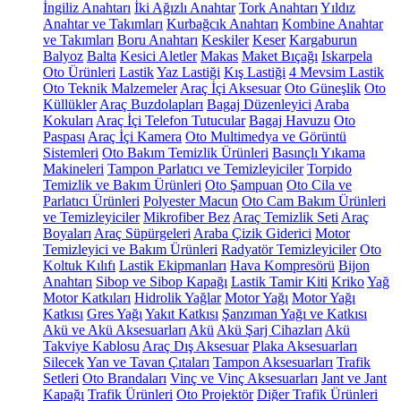
İngiliz Anahtarı
İki Ağızlı Anahtar
Tork Anahtarı
Yıldız
Anahtar ve Takımları
Kurbağcık Anahtarı
Kombine Anahtar
ve Takımları
Boru Anahtarı
Keskiler
Keser
Kargaburun
Balyoz
Balta
Kesici Aletler
Makas
Maket Bıçağı
Iskarpela
Oto Ürünleri
Lastik
Yaz Lastiği
Kış Lastiği
4 Mevsim Lastik
Oto Teknik Malzemeler
Araç İçi Aksesuar
Oto Güneşlik
Oto
Küllükler
Araç Buzdolapları
Bagaj Düzenleyici
Araba
Kokuları
Araç İçi Telefon Tutucular
Bagaj Havuzu
Oto
Paspası
Araç İçi Kamera
Oto Multimedya ve Görüntü
Sistemleri
Oto Bakım Temizlik Ürünleri
Basınçlı Yıkama
Makineleri
Tampon Parlatıcı ve Temizleyiciler
Torpido
Temizlik ve Bakım Ürünleri
Oto Şampuan
Oto Cila ve
Parlatıcı Ürünleri
Polyester Macun
Oto Cam Bakım Ürünleri
ve Temizleyiciler
Mikrofiber Bez
Araç Temizlik Seti
Araç
Boyaları
Araç Süpürgeleri
Araba Çizik Giderici
Motor
Temizleyici ve Bakım Ürünleri
Radyatör Temizleyiciler
Oto
Koltuk Kılıfı
Lastik Ekipmanları
Hava Kompresörü
Bijon
Anahtarı
Sibop ve Sibop Kapağı
Lastik Tamir Kiti
Kriko
Yağ
Motor Katkıları
Hidrolik Yağlar
Motor Yağı
Motor Yağı
Katkısı
Gres Yağı
Yakıt Katkısı
Şanzıman Yağı ve Katkısı
Akü ve Akü Aksesuarları
Akü
Akü Şarj Cihazları
Akü
Takviye Kablosu
Araç Dış Aksesuar
Plaka Aksesuarları
Silecek
Yan ve Tavan Çıtaları
Tampon Aksesuarları
Trafik
Setleri
Oto Brandaları
Vinç ve Vinç Aksesuarları
Jant ve Jant
Kapağı
Trafik Ürünleri
Oto Projektör
Diğer Trafik Ürünleri