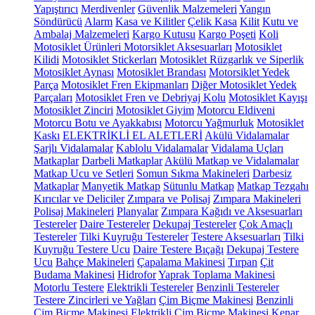
Yapıştırıcı
Merdivenler
Güvenlik Malzemeleri
Yangın
Söndürücü
Alarm
Kasa ve Kilitler
Çelik Kasa
Kilit
Kutu ve
Ambalaj Malzemeleri
Kargo Kutusu
Kargo Poşeti
Koli
Motosiklet Ürünleri
Motorsiklet Aksesuarları
Motosiklet
Kilidi
Motosiklet Stickerları
Motosiklet Rüzgarlık ve Siperlik
Motosiklet Aynası
Motosiklet Brandası
Motorsiklet Yedek
Parça
Motosiklet Fren Ekipmanları
Diğer Motosiklet Yedek
Parçaları
Motosiklet Fren ve Debriyaj Kolu
Motosiklet Kayışı
Motosiklet Zinciri
Motosiklet Giyim
Motorcu Eldiveni
Motorcu Botu ve Ayakkabısı
Motorcu Yağmurluk
Motosiklet
Kaskı
ELEKTRİKLİ EL ALETLERİ
Akülü Vidalamalar
Şarjlı Vidalamalar
Kablolu Vidalamalar
Vidalama Uçları
Matkaplar
Darbeli Matkaplar
Akülü Matkap ve Vidalamalar
Matkap Ucu ve Setleri
Somun Sıkma Makineleri
Darbesiz
Matkaplar
Manyetik Matkap
Sütunlu Matkap
Matkap Tezgahı
Kırıcılar ve Deliciler
Zımpara ve Polisaj
Zımpara Makineleri
Polisaj Makineleri
Planyalar
Zımpara Kağıdı ve Aksesuarları
Testereler
Daire Testereler
Dekupaj Testereler
Çok Amaçlı
Testereler
Tilki Kuyruğu Testereler
Testere Aksesuarları
Tilki
Kuyruğu Testere Ucu
Daire Testere Bıçağı
Dekupaj Testere
Ucu
Bahçe Makineleri
Çapalama Makinesi
Tırpan
Çit
Budama Makinesi
Hidrofor
Yaprak Toplama Makinesi
Motorlu Testere
Elektrikli Testereler
Benzinli Testereler
Testere Zincirleri ve Yağları
Çim Biçme Makinesi
Benzinli
Çim Biçme Makinesi
Elektrikli Çim Biçme Makinesi
Kenar