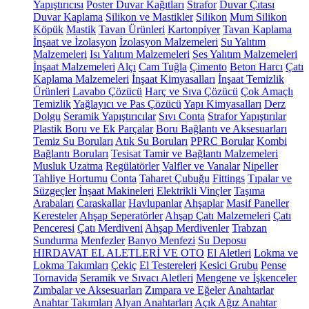
Yapıştırıcısı
Poster Duvar Kağıtları
Strafor
Duvar Çıtası
Duvar Kaplama
Silikon ve Mastikler
Silikon
Mum Silikon
Köpük
Mastik
Tavan Ürünleri
Kartonpiyer
Tavan Kaplama
İnşaat ve İzolasyon
İzolasyon Malzemeleri
Su Yalıtım
Malzemeleri
Isı Yalıtım Malzemeleri
Ses Yalıtım Malzemeleri
İnşaat Malzemeleri
Alçı
Cam Tuğla
Çimento
Beton Harcı
Çatı
Kaplama Malzemeleri
İnşaat Kimyasalları
İnşaat Temizlik
Ürünleri
Lavabo Çözücü
Harç ve Sıva Çözücü
Çok Amaçlı
Temizlik
Yağlayıcı ve Pas Çözücü
Yapı Kimyasalları
Derz
Dolgu
Seramik Yapıştırıcılar
Sıvı Conta
Strafor Yapıştırılar
Plastik Boru ve Ek Parçalar
Boru Bağlantı ve Aksesuarları
Temiz Su Boruları
Atık Su Boruları
PPRC Borular
Kombi
Bağlantı Boruları
Tesisat Tamir ve Bağlantı Malzemeleri
Musluk Uzatma
Regülatörler
Valfler ve Vanalar
Nipeller
Tahliye Hortumu
Conta
Taharet Çubuğu
Fittings
Tıpalar ve
Süzgeçler
İnşaat Makineleri
Elektrikli Vinçler
Taşıma
Arabaları
Caraskallar
Havlupanlar
Ahşaplar
Masif Paneller
Keresteler
Ahşap Seperatörler
Ahşap Çatı Malzemeleri
Çatı
Penceresi
Çatı Merdiveni
Ahşap Merdivenler
Trabzan
Sundurma
Menfezler
Banyo Menfezi
Su Deposu
HIRDAVAT EL ALETLERİ VE OTO
El Aletleri
Lokma ve
Lokma Takımları
Çekiç
El Testereleri
Kesici Grubu
Pense
Tornavida
Seramik ve Sıvacı Aletleri
Mengene ve İşkenceler
Zımbalar ve Aksesuarları
Zımpara ve Eğeler
Anahtarlar
Anahtar Takımları
Alyan Anahtarları
Açık Ağız Anahtar