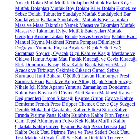
Amaçlı Dolap
Mini Mutfak Dolapları
Mutfak Rafları
Köşe
Mutfak Dolapları
Mutfak Boy Dolabı
Kiler Dolabı
Ekmek ve
Sebze Dolabı
Tabureler
Sandalye
Mutfak Sandalyeleri
Bar
Sandalyeleri
Katlanır Sandalyeler
Mutfak Köşe Takımları
Masa ve Masa Takımları
Yemek Masası ve Takımları
Mutfak
Masası ve Takımları
Eviye
Mutfak Bataryaları
Mutfak
Gereçleri
Kesme Tahtası
Rende
Servis Gereçleri
Patates Ezici
Manuel Kıyma Makinesi
Krema Pompası
Dilimleyici
Doğrayıcı
Yumurta Fırçası
Bıçak ve Bıçak Setleri
Yağ
Sıçratmaz
Soyucu, Oyacak
Ölçü Kabı ve Kaşığı
Merdane ve
Oklava
Hamur Açma Matı
Fındık Kıracağı ve Ceviz Kıracağı
Elek
Dondurma Kaşığı
Buz Kalıbı
Bıçak Bileyici Masat
Açacak ve Tirbuşon
Çekirdek Çıkarıcı
Çırpıcı
Sebze
Kurutucu
Huni
Baharat Öğütücü
Havan
Hamburger Presi
Sarımsak Ezici
Kaşık ve Kepçe Altlığı
Bıçak Standı
Süzgeç
Nihale
İçli Köfte Aparatı
Yumurta Zamanlayıcı
Dondurma
Kalıbı
Buz Kovası
Et Dövme Aleti
Sarma Makinesi
Kahve
Değirmenleri
Limon Sıkacağı
Pişirme Grubu
Çay ve Kahve
Demleme
French Press
Dripper
Chemex
Cezve
Çay Süzgeci
Demlik
Moka Pot
Çaydanlık
Kahve Filtresi
Sifon Kahve
Fırında Pişirme
Pasta Kalıbı
Kurabiye Kalıbı
Fırın Tepsisi
Cam Tepsi
Alüminyum Folyo
Kek Kalıbı
Muffin Kalıbı
Çikolata Kalıbı
Güveç
Pişirme Kağıdı
Pizza Tepsisi
Tart
Kalıbı
Ocak Üstü Pişirme
Tava ve Tava Setleri
Ocak Üstü
Tost Makinesi
Ocak Üstü Sac
Sahan
Düdüklü Tencere