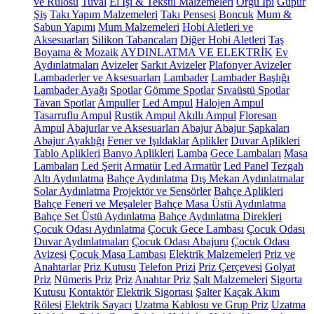
ve Rulosu
Tuval
El İşi & Tekstil Malzemeleri
Örgü İpi
Güpür
Şiş
Takı Yapım Malzemeleri
Takı Pensesi
Boncuk
Mum &
Sabun Yapımı
Mum Malzemeleri
Hobi Aletleri ve
Aksesuarları
Silikon Tabancaları
Diğer Hobi Aletleri
Taş
Boyama & Mozaik
AYDINLATMA VE ELEKTRİK
Ev
Aydınlatmaları
Avizeler
Sarkıt Avizeler
Plafonyer Avizeler
Lambaderler ve Aksesuarları
Lambader
Lambader Başlığı
Lambader Ayağı
Spotlar
Gömme Spotlar
Sıvaüstü Spotlar
Tavan Spotlar
Ampuller
Led Ampul
Halojen Ampul
Tasarruflu Ampul
Rustik Ampul
Akıllı Ampul
Floresan
Ampul
Abajurlar ve Aksesuarları
Abajur
Abajur Şapkaları
Abajur Ayaklığı
Fener ve Işıldaklar
Aplikler
Duvar Aplikleri
Tablo Aplikleri
Banyo Aplikleri
Lamba
Gece Lambaları
Masa
Lambaları
Led Şerit
Armatür
Led Armatür
Led Panel
Tezgah
Altı Aydınlatma
Bahçe Aydınlatma
Dış Mekan Aydınlatmalar
Solar Aydınlatma
Projektör ve Sensörler
Bahçe Aplikleri
Bahçe Feneri ve Meşaleler
Bahçe Masa Üstü Aydınlatma
Bahçe Set Üstü Aydınlatma
Bahçe Aydınlatma Direkleri
Çocuk Odası Aydınlatma
Çocuk Gece Lambası
Çocuk Odası
Duvar Aydınlatmaları
Çocuk Odası Abajuru
Çocuk Odası
Avizesi
Çocuk Masa Lambası
Elektrik Malzemeleri
Priz ve
Anahtarlar
Priz Kutusu
Telefon Prizi
Priz Çerçevesi
Golyat
Priz
Nümeris Priz
Priz
Anahtar Priz
Şalt Malzemeleri
Sigorta
Kutusu
Kontaktör
Elektrik Sigortası
Şalter
Kaçak Akım
Rölesi
Elektrik Sayacı
Uzatma Kablosu ve Grup Priz
Uzatma