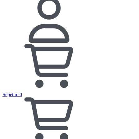
Sepetim
0