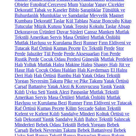
Objeler
Fotoğraf Çerçevesi
Mum
Vazolar
Yapay Çiçekler
Dekoratif Tabak ve Kaseler
Biblo
Şaraplıklar
Tütsülük ve
Buhurdanlık
Mumluklar ve Şamdanlar
Meyvelik
Magnet
Kumbara
Dekoratif Taşlar
Kül Tablası
Nazar Boncuğu
Kitap
Tutucular
Müzik Kutusu
Yatak Tepsisi
Kokulu Taşlar
Ahşap
Dekorasyon Ürünleri
Duvar Süsleri
Cansız Manken
Mutfak
Tekstili
Amerikan Servis
Masa Örtüleri
Mutfak Önlüğü
Mutfak Havlusu ve Kurulama Bezi
Runner
Fırın Eldiveni ve
Tutacak
Raf Örtüsü
Kumaş Peçete
Ev Tekstili
Perde
Stor
Perde
Jaluziler
Tül Perde
Perde Aksesuarları
Fon Perde
Rustik Perde
Çocuk Odası Perdesi
Güneşlik
Mutfak Perdeleri
Halı
Yolluk
Mutfak Halısı
Makine Halısı
Shaggy Halı
Jüt ve
Hasır Halı
Çocuk Odası Halıları
Halı Kaydırmazı
El Halısı
Deri Halı
Halı Örtüsü
Bambu Halı
Yatak Odası Tekstili
Yorgan
Nevresim Takımı
Pike ve Pike Takımı
Yatak Örtüsü
Çarşaf
Battaniye
Yatak Alezi & Koruyucusu
Yastık
Yastık
Kılıfı
Uyku Seti
Yastık Alezi
Paspaslar
Mutfak Tekstili
Amerikan Servis
Masa Örtüleri
Mutfak Önlüğü
Mutfak
Havlusu ve Kurulama Bezi
Runner
Fırın Eldiveni ve Tutacak
Raf Örtüsü
Kumaş Peçete
Kilim
Seccade
Salon Tekstili
Kırlent ve Kırlent Kılıfı
Sandalye Minderi
Koltuk Örtüsü ve
Şalı
Dekoratif Yastık
Sandalye Kılıfı
Bahçe Tekstili
Salıncak
Minderleri
Bebek Odası Tekstili
Bebek Yorganı
Bebek
Çarşafı
Bebek Nevresim Takımı
Bebek Battaniyesi
Bebek
Uyku Seti
Banyo Tekstil
Banyo Paspasları
Banyo Bakım