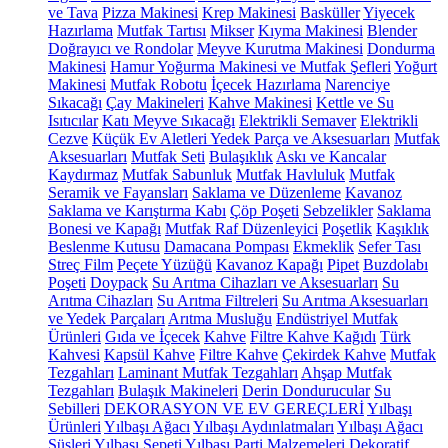
ve Tava
Pizza Makinesi
Krep Makinesi
Basküller
Yiyecek
Hazırlama
Mutfak Tartısı
Mikser
Kıyma Makinesi
Blender
Doğrayıcı ve Rondolar
Meyve Kurutma Makinesi
Dondurma
Makinesi
Hamur Yoğurma Makinesi ve Mutfak Şefleri
Yoğurt
Makinesi
Mutfak Robotu
İçecek Hazırlama
Narenciye
Sıkacağı
Çay Makineleri
Kahve Makinesi
Kettle ve Su
Isıtıcılar
Katı Meyve Sıkacağı
Elektrikli Semaver
Elektrikli
Cezve
Küçük Ev Aletleri Yedek Parça ve Aksesuarları
Mutfak
Aksesuarları
Mutfak Seti
Bulaşıklık
Askı ve Kancalar
Kaydırmaz
Mutfak Sabunluk
Mutfak Havluluk
Mutfak
Seramik ve Fayansları
Saklama ve Düzenleme
Kavanoz
Saklama ve Karıştırma Kabı
Çöp Poşeti
Sebzelikler
Saklama
Bonesi ve Kapağı
Mutfak Raf Düzenleyici
Poşetlik
Kaşıklık
Beslenme Kutusu
Damacana Pompası
Ekmeklik
Sefer Tası
Streç Film
Peçete Yüzüğü
Kavanoz Kapağı
Pipet
Buzdolabı
Poşeti
Doypack
Su Arıtma Cihazları ve Aksesuarları
Su
Arıtma Cihazları
Su Arıtma Filtreleri
Su Arıtma Aksesuarları
ve Yedek Parçaları
Arıtma Musluğu
Endüstriyel Mutfak
Ürünleri
Gıda ve İçecek
Kahve
Filtre Kahve Kağıdı
Türk
Kahvesi
Kapsül Kahve
Filtre Kahve
Çekirdek Kahve
Mutfak
Tezgahları
Laminant Mutfak Tezgahları
Ahşap Mutfak
Tezgahları
Bulaşık Makineleri
Derin Dondurucular
Su
Sebilleri
DEKORASYON VE EV GEREÇLERİ
Yılbaşı
Ürünleri
Yılbaşı Ağacı
Yılbaşı Aydınlatmaları
Yılbaşı Ağacı
Süsleri
Yılbaşı Sepeti
Yılbaşı Parti Malzemeleri
Dekoratif