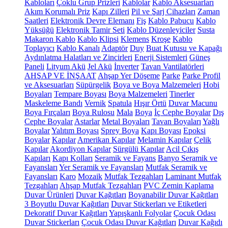
Kabloları
Çoklu Grup Prizleri
Kablolar
Kablo Aksesuarları
Akım Korumalı Priz
Kapı Zilleri
Pil ve Şarj Cihazları
Zaman
Saatleri
Elektronik Devre Elemanı
Fiş
Kablo Pabucu
Kablo
Yüksüğü
Elektronik Tamir Seti
Kablo Düzenleyiciler
Susta
Makaron Kablo
Kablo Klipsi
Klemens
Kroşe
Kablo
Toplayıcı
Kablo Kanalı
Adaptör
Duy
Buat Kutusu ve Kapağı
Aydınlatma Halatları ve Zincirleri
Enerji Sistemleri
Güneş
Paneli
Lityum Akü
Jel Akü
İnverter
Tavan Vantilatörleri
AHŞAP VE İNŞAAT
Ahşap Yer Döşeme
Parke
Parke Profil
ve Aksesuarları
Süpürgelik
Boya ve Boya Malzemeleri
Hobi
Boyaları
Tempare Boyası
Boya Malzemeleri
Tinerler
Maskeleme Bandı
Vernik
Spatula
Hışır Örtü
Duvar Macunu
Boya Fırçaları
Boya Rulosu
Mala
Boya
İç Cephe Boyalar
Dış
Cephe Boyalar
Astarlar
Metal Boyaları
Tavan Boyaları
Yağlı
Boyalar
Yalıtım Boyası
Sprey Boya
Kapı Boyası
Epoksi
Boyalar
Kapılar
Amerikan Kapılar
Melamin Kapılar
Çelik
Kapılar
Akordiyon Kapılar
Sürgülü Kapılar
Acil Çıkış
Kapıları
Kapı Kolları
Seramik ve Fayans
Banyo Seramik ve
Fayansları
Yer Seramik ve Fayansları
Mutfak Seramik ve
Fayansları
Karo
Mozaik
Mutfak Tezgahları
Laminant Mutfak
Tezgahları
Ahşap Mutfak Tezgahları
PVC Zemin Kaplama
Duvar Ürünleri
Duvar Kağıtları
Boyanabilir Duvar Kağıtları
3 Boyutlu Duvar Kağıtları
Duvar Stickerları ve Etiketleri
Dekoratif Duvar Kağıtları
Yapışkanlı Folyolar
Çocuk Odası
Duvar Stickerları
Çocuk Odası Duvar Kağıtları
Duvar Kağıdı