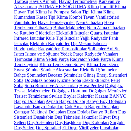
Trafosu
Havuz Ampulü
Havuz Termometresi
Karavan ve
Aksesuarları
ISITMA VE SOĞUTMA
Klima
Portatif Klima
Duvar Tipi Klima
Isı Pompası
Salon Tipi Klima
Klima
Kumandası
Kaset Tipi Klima
Kombi
Tavan Vantilatörleri
Vantilatörler
Hava Temizleyiciler
Nem Cihazları
Hava
Temizleme Cihazları
Buhar Makineleri
Nem Alma Cihazları
ve Rutubet Gidericiler
Elektrikli Isıtıcılar
Quartz Isıtıcılar
Infrared Isıtıcılar
Kule Tipi Isıtıcılar
Yağlı Radyatör
Fanlı
Isıtıcılar
Elektrikli Radyatörler
Dış Mekan Isıtıcılar
Havlupanlar
Radyatörler
Termosifonlar
Şofbenler
Ani Su
Isıtıcı
Isıtma ve Soğutma Yedek Parça
Radyatör Vanaları
Termostat
Klima Yedek Parça
Radyatör Yedek Parça
Klima
Temizleyicisi
Klima Temizleme Spreyi
Klima Temizleme
Sıvısı
Şömine
Şömine Aksesuarları
Elektrikli Şömineler
Bahçe Şömineleri
Bacasız Şömineler
Güneş Enerji Sistemleri
Soba
Doğalgaz Sobası
Kuzine Soba
Elektrikli Soba
Pelet
Soba
Soba Borusu ve Aksesuarları
Hava Perdesi
Doğalgaz
Tesisat Malzemeleri
Doğalgaz Hortumu
Doğalgaz Menfezleri
Tesisat Temizleme Sıvıları
Boyler
Kalorifer Kazanı
BANYO
Banyo Dolapları
Aynalı Banyo Dolabı
Banyo Boy Dolapları
Lavabolu Banyo Dolapları
Çok Amaçlı Banyo Dolapları
Çamaşır Makinesi Dolapları
Ecza Dolabı
Banyo Rafları
Duş
Sistemleri
Duşakabin
Duş Tekneleri
Jakuziler
Küvet
Duş
Setleri
Duş Sistemleri
Duş Başlıkları
Duş Kolonları
Sürgülü
Duş Setleri
Duş Spiralleri
El Duşu
Vitrifiyeler
Lavabolar