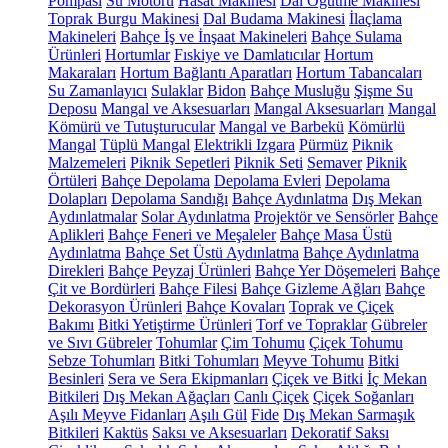
Pompası
Su Motoru
Hasat Makinesi
Dal Öğütme Makinesi
Toprak Burgu Makinesi
Dal Budama Makinesi
İlaçlama
Makineleri
Bahçe İş ve İnşaat Makineleri
Bahçe Sulama
Ürünleri
Hortumlar
Fıskiye ve Damlatıcılar
Hortum
Makaraları
Hortum Bağlantı Aparatları
Hortum Tabancaları
Su Zamanlayıcı
Sulaklar
Bidon
Bahçe Musluğu
Şişme Su
Deposu
Mangal ve Aksesuarları
Mangal Aksesuarları
Mangal
Kömürü ve Tutuşturucular
Mangal ve Barbekü
Kömürlü
Mangal
Tüplü Mangal
Elektrikli Izgara
Pürmüz
Piknik
Malzemeleri
Piknik Sepetleri
Piknik Seti
Semaver
Piknik
Örtüleri
Bahçe Depolama
Depolama Evleri
Depolama
Dolapları
Depolama Sandığı
Bahçe Aydınlatma
Dış Mekan
Aydınlatmalar
Solar Aydınlatma
Projektör ve Sensörler
Bahçe
Aplikleri
Bahçe Feneri ve Meşaleler
Bahçe Masa Üstü
Aydınlatma
Bahçe Set Üstü Aydınlatma
Bahçe Aydınlatma
Direkleri
Bahçe Peyzaj Ürünleri
Bahçe Yer Döşemeleri
Bahçe
Çit ve Bordürleri
Bahçe Filesi
Bahçe Gizleme Ağları
Bahçe
Dekorasyon Ürünleri
Bahçe Kovaları
Toprak ve Çiçek
Bakımı
Bitki Yetiştirme Ürünleri
Torf ve Topraklar
Gübreler
ve Sıvı Gübreler
Tohumlar
Çim Tohumu
Çiçek Tohumu
Sebze Tohumları
Bitki Tohumları
Meyve Tohumu
Bitki
Besinleri
Sera ve Sera Ekipmanları
Çiçek ve Bitki
İç Mekan
Bitkileri
Dış Mekan Ağaçları
Canlı Çiçek
Çiçek Soğanları
Aşılı Meyve Fidanları
Aşılı Gül
Fide
Dış Mekan Sarmaşık
Bitkileri
Kaktüs
Saksı ve Aksesuarları
Dekoratif Saksı