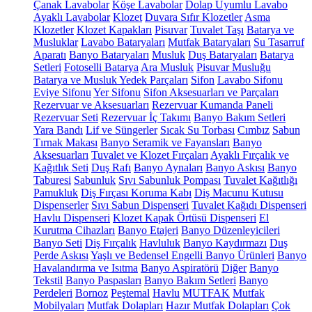
Çanak Lavabolar
Köşe Lavabolar
Dolap Uyumlu Lavabo
Ayaklı Lavabolar
Klozet
Duvara Sıfır Klozetler
Asma
Klozetler
Klozet Kapakları
Pisuvar
Tuvalet Taşı
Batarya ve
Musluklar
Lavabo Bataryaları
Mutfak Bataryaları
Su Tasarruf
Aparatı
Banyo Bataryaları
Musluk
Duş Bataryaları
Batarya
Setleri
Fotoselli Batarya
Ara Musluk
Pisuvar Musluğu
Batarya ve Musluk Yedek Parçaları
Sifon
Lavabo Sifonu
Eviye Sifonu
Yer Sifonu
Sifon Aksesuarları ve Parçaları
Rezervuar ve Aksesuarları
Rezervuar Kumanda Paneli
Rezervuar Seti
Rezervuar İç Takımı
Banyo Bakım Setleri
Yara Bandı
Lif ve Süngerler
Sıcak Su Torbası
Cımbız
Sabun
Tırnak Makası
Banyo Seramik ve Fayansları
Banyo
Aksesuarları
Tuvalet ve Klozet Fırçaları
Ayaklı Fırçalık ve
Kağıtlık Seti
Duş Rafı
Banyo Aynaları
Banyo Askısı
Banyo
Taburesi
Sabunluk
Sıvı Sabunluk Pompası
Tuvalet Kağıtlığı
Pamukluk
Diş Fırçası Koruma Kabı
Diş Macunu Kutusu
Dispenserler
Sıvı Sabun Dispenseri
Tuvalet Kağıdı Dispenseri
Havlu Dispenseri
Klozet Kapak Örtüsü Dispenseri
El
Kurutma Cihazları
Banyo Etajeri
Banyo Düzenleyicileri
Banyo Seti
Diş Fırçalık
Havluluk
Banyo Kaydırmazı
Duş
Perde Askısı
Yaşlı ve Bedensel Engelli Banyo Ürünleri
Banyo
Havalandırma ve Isıtma
Banyo Aspiratörü
Diğer
Banyo
Tekstil
Banyo Paspasları
Banyo Bakım Setleri
Banyo
Perdeleri
Bornoz
Peştemal
Havlu
MUTFAK
Mutfak
Mobilyaları
Mutfak Dolapları
Hazır Mutfak Dolapları
Çok