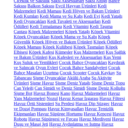
Çiçeklik ve Saksılık
Saksı Aksesuarları
Saksı Altlığı
Bahçe
Saksısı
Balkon Saksısı
Evcil Hayvan Ürünleri
Kedi
Malzemeleri
Kedi Maması
Kedi Hijyen ve Bakım Ürünleri
Kedi Kumları
Kedi Mama ve Su Kabı
Kedi Evi
Kedi Yatağı
Kedi Oyuncakları
Kedi Tuvaleti ve Aksesuarları
Kedi
Ödülleri
Kedi Tırmalaması
Kedi Vitamini
Kedi Taşıma
Çantası
Köpek Malzemeleri
Köpek Yatağı
Köpek Vitamini
Köpek Oyuncakları
Köpek Mama ve Su Kabı
Köpek
Güvenlik
Köpek Hijyen ve Bakım Ürünleri
Köpek Ödülleri
Köpek Maması
Köpek Kulübesi
Köpek Tasmaları
Köpek
Elbisesi
Köpek Kafesi
Kümesler
Kuş Malzemeleri
Kuş Sağlık
ve Bakım Ürünleri
Kuş Kafesleri ve Aksesuarları
Kuş Yemi
Kuş Suluk ve Yemlikleri
Çocuk Bahçe Oyuncakları
Kaydırak
ve Salıncak
Oyun Evleri
Çocuk Bahçe Sandalyeleri
Çocuk
Bahçe Masaları
Uçurtma
Çocuk Scooter
Çocuk Kaykay
Su
Tabancası
Şişme Oyuncaklar
Akülü Araba
Su Aktivite
Ürünleri
Şişme Havuz
Şişme Deniz Yatağı
Şişme Deniz Topu
Can Yeleği
Can Simidi ve Deniz Simidi
Şişme Deniz Kolluğu
Şişme Bot
Havuz Bonesi
Kano
Havuz Malzemeleri
Havuz
Yapı Malzemeleri
Nozul
Havuz Kenar Izgarası
Havuz Filtresi
Havuz Örtü Sistemleri
Su Perdesi
Havuz Dip Süzgeç
Havuz
ve Dozaj Pompası
Havuz Kimyasalları
Havuz Temizlik
Ekipmanları
Havuz Süpürge Hortumu
Havuz Kepçesi
Havuz
Robotu
Havuz Süpürgesi ve Fırçası
Havuz Merdiveni
Havuz
Duşu ve Masaj Jeti
Havuz Aydınlatma ve Isıtma
Havuz