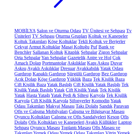
MOBİLYA
Salon ve Oturma Odası
TV Ünitesi ve Sehpası
Tv
Üniteleri
TV Sehpası
Oturma Grupları
Koltuk ve Kanepeler
Koltuk Takımları
Köşe Koltuklar
Tekli Koltuk ve Berjerler
Çekyat
Armut Koltuklar
Masaj Koltuğu
Puf
Bank ve
Benchler
Sallanan Koltuk
Kitaplık
Sehpalar
Zigon Sehpalar
Orta Sehpalar
Yan Sehpalar
Gazetelik
Antre ve Hol
Çok
Amaçlı Dolap
Portmantolar
Askılıklar
Kapı Askısı
Duvar
Askısı
Ayaklı Askılıklar
Dresuar
Ayakkabılık
Yatak Odası
Gardırop
Kapaklı Gardırop
Sürgülü Gardırop
Bez Gardırop
Açık Dolap
Köşe Gardırop
Yüklük
Baza
Tek Kişilik Baza
Çift Kişilik Baza
Yatak Başlığı
Çift Kişilik Yatak Başlığı
Tek
Kişilik Yatak Başlığı
Yatak
Çift Kişilik Yatak
Tek Kişilik
Yatak
Hasta Yatağı
Yatak Pedi & Şiltesi
Karyola
Tek Kişilik
Karyola
Çift Kişilik Karyola
Şifonyerler
Komodin
Yatak
Odası Takımları
Makyaj Masası
Takı Dolabı
Sandık
Paravan
Ofis ve Çalışma Mobilyaları
Çalışma ve Bilgisayar Masası
Oyuncu Koltukları
Çalışma ve Ofis Sandalyeleri
Keson
Ofis
Dolabı
Ofis Koltukları ve Kanepeleri
Ayaklı Küllükler
Laptop
Sehpası
Oyuncu Masası
Toplantı Masası
Ofis Masası ve
Takımları
Yemek Odası
Yemek Odası Takımları
Vitrin
Yemek