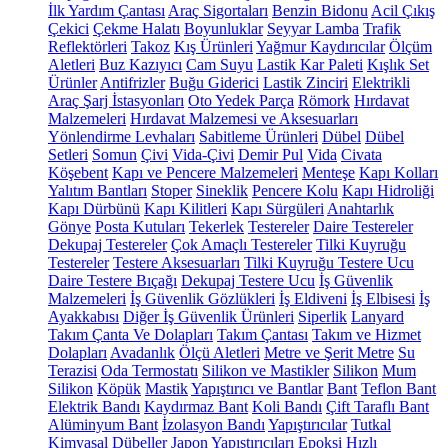
İlk Yardım Çantası
Araç Sigortaları
Benzin Bidonu
Acil Çıkış
Çekici
Çekme Halatı
Boyunluklar
Seyyar Lamba
Trafik
Reflektörleri
Takoz
Kış Ürünleri
Yağmur Kaydırıcılar
Ölçüm
Aletleri
Buz Kazıyıcı
Cam Suyu
Lastik Kar Paleti
Kışlık Set
Ürünler
Antifrizler
Buğu Giderici
Lastik Zinciri
Elektrikli
Araç Şarj İstasyonları
Oto Yedek Parça
Römork
Hırdavat
Malzemeleri
Hırdavat Malzemesi ve Aksesuarları
Yönlendirme Levhaları
Sabitleme Ürünleri
Dübel
Dübel
Setleri
Somun
Çivi
Vida-Çivi
Demir Pul
Vida
Civata
Köşebent
Kapı ve Pencere Malzemeleri
Menteşe
Kapı Kolları
Yalıtım Bantları
Stoper
Sineklik
Pencere Kolu
Kapı Hidroliği
Kapı Dürbünü
Kapı Kilitleri
Kapı Sürgüleri
Anahtarlık
Gönye
Posta Kutuları
Tekerlek
Testereler
Daire Testereler
Dekupaj Testereler
Çok Amaçlı Testereler
Tilki Kuyruğu
Testereler
Testere Aksesuarları
Tilki Kuyruğu Testere Ucu
Daire Testere Bıçağı
Dekupaj Testere Ucu
İş Güvenlik
Malzemeleri
İş Güvenlik Gözlükleri
İş Eldiveni
İş Elbisesi
İş
Ayakkabısı
Diğer İş Güvenlik Ürünleri
Siperlik
Lanyard
Takım Çanta Ve Dolapları
Takım Çantası
Takım ve Hizmet
Dolapları
Avadanlık
Ölçü Aletleri
Metre ve Şerit Metre
Su
Terazisi
Oda Termostatı
Silikon ve Mastikler
Silikon
Mum
Silikon
Köpük
Mastik
Yapıştırıcı ve Bantlar
Bant
Teflon Bant
Elektrik Bandı
Kaydırmaz Bant
Koli Bandı
Çift Taraflı Bant
Alüminyum Bant
İzolasyon Bandı
Yapıştırıcılar
Tutkal
Kimyasal Dübeller
Japon Yapıştırıcıları
Epoksi
Hızlı