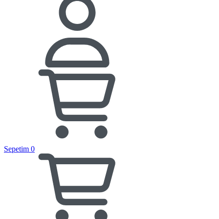
Sepetim
0