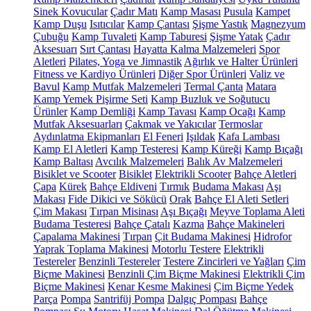
Sinek Kovucular
Çadır Matı
Kamp Masası
Pusula
Kampet
Kamp Duşu
Isıtıcılar
Kamp Çantası
Şişme Yastık
Magnezyum
Çubuğu
Kamp Tuvaleti
Kamp Taburesi
Şişme Yatak
Çadır
Aksesuarı
Sırt Çantası
Hayatta Kalma Malzemeleri
Spor
Aletleri
Pilates, Yoga ve Jimnastik
Ağırlık ve Halter Ürünleri
Fitness ve Kardiyo Ürünleri
Diğer Spor Ürünleri
Valiz ve
Bavul
Kamp Mutfak Malzemeleri
Termal Çanta
Matara
Kamp Yemek Pişirme Seti
Kamp Buzluk ve Soğutucu
Ürünler
Kamp Demliği
Kamp Tavası
Kamp Ocağı
Kamp
Mutfak Aksesuarları
Çakmak ve Yakıcılar
Termoslar
Aydınlatma Ekipmanları
El Feneri
Işıldak
Kafa Lambası
Kamp El Aletleri
Kamp Testeresi
Kamp Küreği
Kamp Bıçağı
Kamp Baltası
Avcılık Malzemeleri
Balık Av Malzemeleri
Bisiklet ve Scooter
Bisiklet
Elektrikli Scooter
Bahçe Aletleri
Çapa
Kürek
Bahçe Eldiveni
Tırmık
Budama Makası
Aşı
Makası
Fide Dikici ve Sökücü
Orak
Bahçe El Aleti Setleri
Çim Makası
Tırpan Misinası
Aşı Bıçağı
Meyve Toplama Aleti
Budama Testeresi
Bahçe Çatalı
Kazma
Bahçe Makineleri
Çapalama Makinesi
Tırpan
Çit Budama Makinesi
Hidrofor
Yaprak Toplama Makinesi
Motorlu Testere
Elektrikli
Testereler
Benzinli Testereler
Testere Zincirleri ve Yağları
Çim
Biçme Makinesi
Benzinli Çim Biçme Makinesi
Elektrikli Çim
Biçme Makinesi
Kenar Kesme Makinesi
Çim Biçme Yedek
Parça
Pompa
Santrifüj Pompa
Dalgıç Pompası
Bahçe