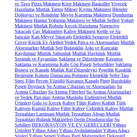
ve Tava
Pizza Makinesi
Krep Makinesi
Basküller
Yiyecek
Hazırlama
Mutfak Tartısı
Mikser
Kıyma Makinesi
Blender
Doğrayıcı ve Rondolar
Meyve Kurutma Makinesi
Dondurma
Makinesi
Hamur Yoğurma Makinesi ve Mutfak Şefleri
Yoğurt
Makinesi
Mutfak Robotu
İçecek Hazırlama
Narenciye
Sıkacağı
Çay Makineleri
Kahve Makinesi
Kettle ve Su
Isıtıcılar
Katı Meyve Sıkacağı
Elektrikli Semaver
Elektrikli
Cezve
Küçük Ev Aletleri Yedek Parça ve Aksesuarları
Mutfak
Aksesuarları
Mutfak Seti
Bulaşıklık
Askı ve Kancalar
Kaydırmaz
Mutfak Sabunluk
Mutfak Havluluk
Mutfak
Seramik ve Fayansları
Saklama ve Düzenleme
Kavanoz
Saklama ve Karıştırma Kabı
Çöp Poşeti
Sebzelikler
Saklama
Bonesi ve Kapağı
Mutfak Raf Düzenleyici
Poşetlik
Kaşıklık
Beslenme Kutusu
Damacana Pompası
Ekmeklik
Sefer Tası
Streç Film
Peçete Yüzüğü
Kavanoz Kapağı
Pipet
Buzdolabı
Poşeti
Doypack
Su Arıtma Cihazları ve Aksesuarları
Su
Arıtma Cihazları
Su Arıtma Filtreleri
Su Arıtma Aksesuarları
ve Yedek Parçaları
Arıtma Musluğu
Endüstriyel Mutfak
Ürünleri
Gıda ve İçecek
Kahve
Filtre Kahve Kağıdı
Türk
Kahvesi
Kapsül Kahve
Filtre Kahve
Çekirdek Kahve
Mutfak
Tezgahları
Laminant Mutfak Tezgahları
Ahşap Mutfak
Tezgahları
Bulaşık Makineleri
Derin Dondurucular
Su
Sebilleri
DEKORASYON VE EV GEREÇLERİ
Yılbaşı
Ürünleri
Yılbaşı Ağacı
Yılbaşı Aydınlatmaları
Yılbaşı Ağacı
Süsleri
Yılbaşı Sepeti
Yılbaşı Parti Malzemeleri
Dekoratif