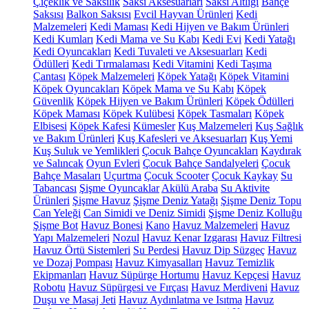
Çiçeklik ve Saksılık
Saksı Aksesuarları
Saksı Altlığı
Bahçe
Saksısı
Balkon Saksısı
Evcil Hayvan Ürünleri
Kedi
Malzemeleri
Kedi Maması
Kedi Hijyen ve Bakım Ürünleri
Kedi Kumları
Kedi Mama ve Su Kabı
Kedi Evi
Kedi Yatağı
Kedi Oyuncakları
Kedi Tuvaleti ve Aksesuarları
Kedi
Ödülleri
Kedi Tırmalaması
Kedi Vitamini
Kedi Taşıma
Çantası
Köpek Malzemeleri
Köpek Yatağı
Köpek Vitamini
Köpek Oyuncakları
Köpek Mama ve Su Kabı
Köpek
Güvenlik
Köpek Hijyen ve Bakım Ürünleri
Köpek Ödülleri
Köpek Maması
Köpek Kulübesi
Köpek Tasmaları
Köpek
Elbisesi
Köpek Kafesi
Kümesler
Kuş Malzemeleri
Kuş Sağlık
ve Bakım Ürünleri
Kuş Kafesleri ve Aksesuarları
Kuş Yemi
Kuş Suluk ve Yemlikleri
Çocuk Bahçe Oyuncakları
Kaydırak
ve Salıncak
Oyun Evleri
Çocuk Bahçe Sandalyeleri
Çocuk
Bahçe Masaları
Uçurtma
Çocuk Scooter
Çocuk Kaykay
Su
Tabancası
Şişme Oyuncaklar
Akülü Araba
Su Aktivite
Ürünleri
Şişme Havuz
Şişme Deniz Yatağı
Şişme Deniz Topu
Can Yeleği
Can Simidi ve Deniz Simidi
Şişme Deniz Kolluğu
Şişme Bot
Havuz Bonesi
Kano
Havuz Malzemeleri
Havuz
Yapı Malzemeleri
Nozul
Havuz Kenar Izgarası
Havuz Filtresi
Havuz Örtü Sistemleri
Su Perdesi
Havuz Dip Süzgeç
Havuz
ve Dozaj Pompası
Havuz Kimyasalları
Havuz Temizlik
Ekipmanları
Havuz Süpürge Hortumu
Havuz Kepçesi
Havuz
Robotu
Havuz Süpürgesi ve Fırçası
Havuz Merdiveni
Havuz
Duşu ve Masaj Jeti
Havuz Aydınlatma ve Isıtma
Havuz