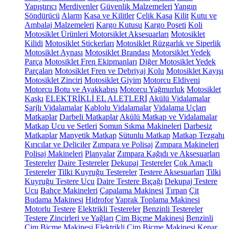
Yapıştırıcı
Merdivenler
Güvenlik Malzemeleri
Yangın
Söndürücü
Alarm
Kasa ve Kilitler
Çelik Kasa
Kilit
Kutu ve
Ambalaj Malzemeleri
Kargo Kutusu
Kargo Poşeti
Koli
Motosiklet Ürünleri
Motorsiklet Aksesuarları
Motosiklet
Kilidi
Motosiklet Stickerları
Motosiklet Rüzgarlık ve Siperlik
Motosiklet Aynası
Motosiklet Brandası
Motorsiklet Yedek
Parça
Motosiklet Fren Ekipmanları
Diğer Motosiklet Yedek
Parçaları
Motosiklet Fren ve Debriyaj Kolu
Motosiklet Kayışı
Motosiklet Zinciri
Motosiklet Giyim
Motorcu Eldiveni
Motorcu Botu ve Ayakkabısı
Motorcu Yağmurluk
Motosiklet
Kaskı
ELEKTRİKLİ EL ALETLERİ
Akülü Vidalamalar
Şarjlı Vidalamalar
Kablolu Vidalamalar
Vidalama Uçları
Matkaplar
Darbeli Matkaplar
Akülü Matkap ve Vidalamalar
Matkap Ucu ve Setleri
Somun Sıkma Makineleri
Darbesiz
Matkaplar
Manyetik Matkap
Sütunlu Matkap
Matkap Tezgahı
Kırıcılar ve Deliciler
Zımpara ve Polisaj
Zımpara Makineleri
Polisaj Makineleri
Planyalar
Zımpara Kağıdı ve Aksesuarları
Testereler
Daire Testereler
Dekupaj Testereler
Çok Amaçlı
Testereler
Tilki Kuyruğu Testereler
Testere Aksesuarları
Tilki
Kuyruğu Testere Ucu
Daire Testere Bıçağı
Dekupaj Testere
Ucu
Bahçe Makineleri
Çapalama Makinesi
Tırpan
Çit
Budama Makinesi
Hidrofor
Yaprak Toplama Makinesi
Motorlu Testere
Elektrikli Testereler
Benzinli Testereler
Testere Zincirleri ve Yağları
Çim Biçme Makinesi
Benzinli
Çim Biçme Makinesi
Elektrikli Çim Biçme Makinesi
Kenar