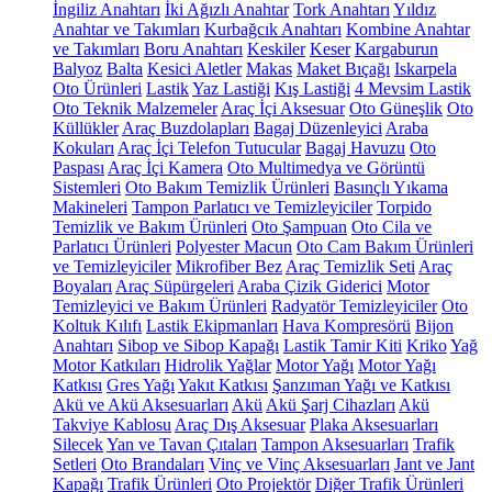
İngiliz Anahtarı
İki Ağızlı Anahtar
Tork Anahtarı
Yıldız
Anahtar ve Takımları
Kurbağcık Anahtarı
Kombine Anahtar
ve Takımları
Boru Anahtarı
Keskiler
Keser
Kargaburun
Balyoz
Balta
Kesici Aletler
Makas
Maket Bıçağı
Iskarpela
Oto Ürünleri
Lastik
Yaz Lastiği
Kış Lastiği
4 Mevsim Lastik
Oto Teknik Malzemeler
Araç İçi Aksesuar
Oto Güneşlik
Oto
Küllükler
Araç Buzdolapları
Bagaj Düzenleyici
Araba
Kokuları
Araç İçi Telefon Tutucular
Bagaj Havuzu
Oto
Paspası
Araç İçi Kamera
Oto Multimedya ve Görüntü
Sistemleri
Oto Bakım Temizlik Ürünleri
Basınçlı Yıkama
Makineleri
Tampon Parlatıcı ve Temizleyiciler
Torpido
Temizlik ve Bakım Ürünleri
Oto Şampuan
Oto Cila ve
Parlatıcı Ürünleri
Polyester Macun
Oto Cam Bakım Ürünleri
ve Temizleyiciler
Mikrofiber Bez
Araç Temizlik Seti
Araç
Boyaları
Araç Süpürgeleri
Araba Çizik Giderici
Motor
Temizleyici ve Bakım Ürünleri
Radyatör Temizleyiciler
Oto
Koltuk Kılıfı
Lastik Ekipmanları
Hava Kompresörü
Bijon
Anahtarı
Sibop ve Sibop Kapağı
Lastik Tamir Kiti
Kriko
Yağ
Motor Katkıları
Hidrolik Yağlar
Motor Yağı
Motor Yağı
Katkısı
Gres Yağı
Yakıt Katkısı
Şanzıman Yağı ve Katkısı
Akü ve Akü Aksesuarları
Akü
Akü Şarj Cihazları
Akü
Takviye Kablosu
Araç Dış Aksesuar
Plaka Aksesuarları
Silecek
Yan ve Tavan Çıtaları
Tampon Aksesuarları
Trafik
Setleri
Oto Brandaları
Vinç ve Vinç Aksesuarları
Jant ve Jant
Kapağı
Trafik Ürünleri
Oto Projektör
Diğer Trafik Ürünleri