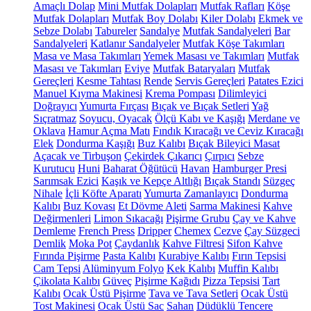
Amaçlı Dolap
Mini Mutfak Dolapları
Mutfak Rafları
Köşe
Mutfak Dolapları
Mutfak Boy Dolabı
Kiler Dolabı
Ekmek ve
Sebze Dolabı
Tabureler
Sandalye
Mutfak Sandalyeleri
Bar
Sandalyeleri
Katlanır Sandalyeler
Mutfak Köşe Takımları
Masa ve Masa Takımları
Yemek Masası ve Takımları
Mutfak
Masası ve Takımları
Eviye
Mutfak Bataryaları
Mutfak
Gereçleri
Kesme Tahtası
Rende
Servis Gereçleri
Patates Ezici
Manuel Kıyma Makinesi
Krema Pompası
Dilimleyici
Doğrayıcı
Yumurta Fırçası
Bıçak ve Bıçak Setleri
Yağ
Sıçratmaz
Soyucu, Oyacak
Ölçü Kabı ve Kaşığı
Merdane ve
Oklava
Hamur Açma Matı
Fındık Kıracağı ve Ceviz Kıracağı
Elek
Dondurma Kaşığı
Buz Kalıbı
Bıçak Bileyici Masat
Açacak ve Tirbuşon
Çekirdek Çıkarıcı
Çırpıcı
Sebze
Kurutucu
Huni
Baharat Öğütücü
Havan
Hamburger Presi
Sarımsak Ezici
Kaşık ve Kepçe Altlığı
Bıçak Standı
Süzgeç
Nihale
İçli Köfte Aparatı
Yumurta Zamanlayıcı
Dondurma
Kalıbı
Buz Kovası
Et Dövme Aleti
Sarma Makinesi
Kahve
Değirmenleri
Limon Sıkacağı
Pişirme Grubu
Çay ve Kahve
Demleme
French Press
Dripper
Chemex
Cezve
Çay Süzgeci
Demlik
Moka Pot
Çaydanlık
Kahve Filtresi
Sifon Kahve
Fırında Pişirme
Pasta Kalıbı
Kurabiye Kalıbı
Fırın Tepsisi
Cam Tepsi
Alüminyum Folyo
Kek Kalıbı
Muffin Kalıbı
Çikolata Kalıbı
Güveç
Pişirme Kağıdı
Pizza Tepsisi
Tart
Kalıbı
Ocak Üstü Pişirme
Tava ve Tava Setleri
Ocak Üstü
Tost Makinesi
Ocak Üstü Sac
Sahan
Düdüklü Tencere