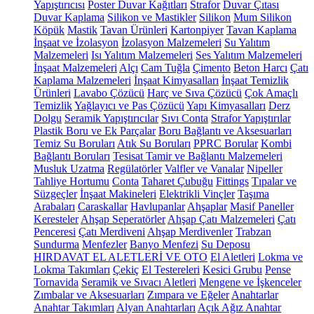
Yapıştırıcısı
Poster Duvar Kağıtları
Strafor
Duvar Çıtası
Duvar Kaplama
Silikon ve Mastikler
Silikon
Mum Silikon
Köpük
Mastik
Tavan Ürünleri
Kartonpiyer
Tavan Kaplama
İnşaat ve İzolasyon
İzolasyon Malzemeleri
Su Yalıtım
Malzemeleri
Isı Yalıtım Malzemeleri
Ses Yalıtım Malzemeleri
İnşaat Malzemeleri
Alçı
Cam Tuğla
Çimento
Beton Harcı
Çatı
Kaplama Malzemeleri
İnşaat Kimyasalları
İnşaat Temizlik
Ürünleri
Lavabo Çözücü
Harç ve Sıva Çözücü
Çok Amaçlı
Temizlik
Yağlayıcı ve Pas Çözücü
Yapı Kimyasalları
Derz
Dolgu
Seramik Yapıştırıcılar
Sıvı Conta
Strafor Yapıştırılar
Plastik Boru ve Ek Parçalar
Boru Bağlantı ve Aksesuarları
Temiz Su Boruları
Atık Su Boruları
PPRC Borular
Kombi
Bağlantı Boruları
Tesisat Tamir ve Bağlantı Malzemeleri
Musluk Uzatma
Regülatörler
Valfler ve Vanalar
Nipeller
Tahliye Hortumu
Conta
Taharet Çubuğu
Fittings
Tıpalar ve
Süzgeçler
İnşaat Makineleri
Elektrikli Vinçler
Taşıma
Arabaları
Caraskallar
Havlupanlar
Ahşaplar
Masif Paneller
Keresteler
Ahşap Seperatörler
Ahşap Çatı Malzemeleri
Çatı
Penceresi
Çatı Merdiveni
Ahşap Merdivenler
Trabzan
Sundurma
Menfezler
Banyo Menfezi
Su Deposu
HIRDAVAT EL ALETLERİ VE OTO
El Aletleri
Lokma ve
Lokma Takımları
Çekiç
El Testereleri
Kesici Grubu
Pense
Tornavida
Seramik ve Sıvacı Aletleri
Mengene ve İşkenceler
Zımbalar ve Aksesuarları
Zımpara ve Eğeler
Anahtarlar
Anahtar Takımları
Alyan Anahtarları
Açık Ağız Anahtar