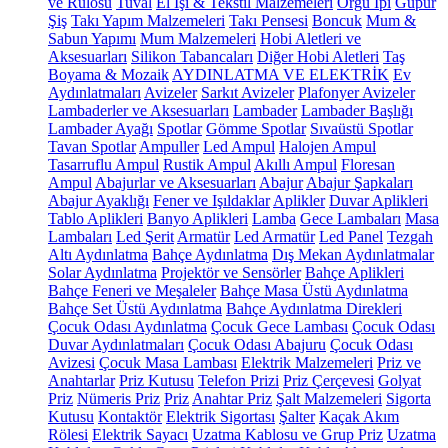
ve Rulosu
Tuval
El İşi & Tekstil Malzemeleri
Örgü İpi
Güpür
Şiş
Takı Yapım Malzemeleri
Takı Pensesi
Boncuk
Mum &
Sabun Yapımı
Mum Malzemeleri
Hobi Aletleri ve
Aksesuarları
Silikon Tabancaları
Diğer Hobi Aletleri
Taş
Boyama & Mozaik
AYDINLATMA VE ELEKTRİK
Ev
Aydınlatmaları
Avizeler
Sarkıt Avizeler
Plafonyer Avizeler
Lambaderler ve Aksesuarları
Lambader
Lambader Başlığı
Lambader Ayağı
Spotlar
Gömme Spotlar
Sıvaüstü Spotlar
Tavan Spotlar
Ampuller
Led Ampul
Halojen Ampul
Tasarruflu Ampul
Rustik Ampul
Akıllı Ampul
Floresan
Ampul
Abajurlar ve Aksesuarları
Abajur
Abajur Şapkaları
Abajur Ayaklığı
Fener ve Işıldaklar
Aplikler
Duvar Aplikleri
Tablo Aplikleri
Banyo Aplikleri
Lamba
Gece Lambaları
Masa
Lambaları
Led Şerit
Armatür
Led Armatür
Led Panel
Tezgah
Altı Aydınlatma
Bahçe Aydınlatma
Dış Mekan Aydınlatmalar
Solar Aydınlatma
Projektör ve Sensörler
Bahçe Aplikleri
Bahçe Feneri ve Meşaleler
Bahçe Masa Üstü Aydınlatma
Bahçe Set Üstü Aydınlatma
Bahçe Aydınlatma Direkleri
Çocuk Odası Aydınlatma
Çocuk Gece Lambası
Çocuk Odası
Duvar Aydınlatmaları
Çocuk Odası Abajuru
Çocuk Odası
Avizesi
Çocuk Masa Lambası
Elektrik Malzemeleri
Priz ve
Anahtarlar
Priz Kutusu
Telefon Prizi
Priz Çerçevesi
Golyat
Priz
Nümeris Priz
Priz
Anahtar Priz
Şalt Malzemeleri
Sigorta
Kutusu
Kontaktör
Elektrik Sigortası
Şalter
Kaçak Akım
Rölesi
Elektrik Sayacı
Uzatma Kablosu ve Grup Priz
Uzatma