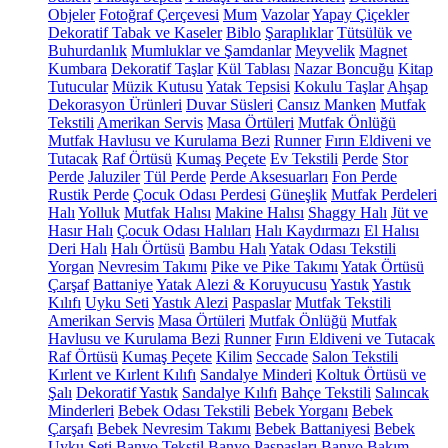
Objeler
Fotoğraf Çerçevesi
Mum
Vazolar
Yapay Çiçekler
Dekoratif Tabak ve Kaseler
Biblo
Şaraplıklar
Tütsülük ve
Buhurdanlık
Mumluklar ve Şamdanlar
Meyvelik
Magnet
Kumbara
Dekoratif Taşlar
Kül Tablası
Nazar Boncuğu
Kitap
Tutucular
Müzik Kutusu
Yatak Tepsisi
Kokulu Taşlar
Ahşap
Dekorasyon Ürünleri
Duvar Süsleri
Cansız Manken
Mutfak
Tekstili
Amerikan Servis
Masa Örtüleri
Mutfak Önlüğü
Mutfak Havlusu ve Kurulama Bezi
Runner
Fırın Eldiveni ve
Tutacak
Raf Örtüsü
Kumaş Peçete
Ev Tekstili
Perde
Stor
Perde
Jaluziler
Tül Perde
Perde Aksesuarları
Fon Perde
Rustik Perde
Çocuk Odası Perdesi
Güneşlik
Mutfak Perdeleri
Halı
Yolluk
Mutfak Halısı
Makine Halısı
Shaggy Halı
Jüt ve
Hasır Halı
Çocuk Odası Halıları
Halı Kaydırmazı
El Halısı
Deri Halı
Halı Örtüsü
Bambu Halı
Yatak Odası Tekstili
Yorgan
Nevresim Takımı
Pike ve Pike Takımı
Yatak Örtüsü
Çarşaf
Battaniye
Yatak Alezi & Koruyucusu
Yastık
Yastık
Kılıfı
Uyku Seti
Yastık Alezi
Paspaslar
Mutfak Tekstili
Amerikan Servis
Masa Örtüleri
Mutfak Önlüğü
Mutfak
Havlusu ve Kurulama Bezi
Runner
Fırın Eldiveni ve Tutacak
Raf Örtüsü
Kumaş Peçete
Kilim
Seccade
Salon Tekstili
Kırlent ve Kırlent Kılıfı
Sandalye Minderi
Koltuk Örtüsü ve
Şalı
Dekoratif Yastık
Sandalye Kılıfı
Bahçe Tekstili
Salıncak
Minderleri
Bebek Odası Tekstili
Bebek Yorganı
Bebek
Çarşafı
Bebek Nevresim Takımı
Bebek Battaniyesi
Bebek
Uyku Seti
Banyo Tekstil
Banyo Paspasları
Banyo Bakım