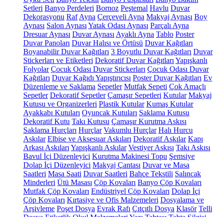
Setleri
Banyo Perdeleri
Bornoz
Peştemal
Havlu
Duvar
Dekorasyonu
Raf
Ayna
Çerçeveli Ayna
Makyaj Aynası
Boy
Aynası
Salon Aynası
Yatak Odası Aynası
Parçalı Ayna
Dresuar Aynası
Duvar Aynası
Ayaklı Ayna
Tablo
Poster
Duvar Panoları
Duvar Halısı ve Örtüsü
Duvar Kağıtları
Boyanabilir Duvar Kağıtları
3 Boyutlu Duvar Kağıtları
Duvar
Stickerları ve Etiketleri
Dekoratif Duvar Kağıtları
Yapışkanlı
Folyolar
Çocuk Odası Duvar Stickerları
Çocuk Odası Duvar
Kağıtları
Duvar Kağıdı Yapıştırıcısı
Poster Duvar Kağıtları
Ev
Düzenleme ve Saklama
Sepetler
Mutfak Sepeti
Çok Amaçlı
Sepetler
Dekoratif Sepetler
Çamaşır Sepetleri
Kutular
Makyaj
Kutusu ve Organizerleri
Plastik Kutular
Kumaş Kutular
Ayakkabı Kutuları
Oyuncak Kutuları
Saklama Kutusu
Dekoratif Kutu
Takı Kutusu
Çamaşır Kurutma Askısı
Saklama Hurçları
Hurçlar
Vakumlu Hurçlar
Halı Hurcu
Askılar
Elbise ve Aksesuar Askıları
Dekoratif Askılar
Kapı
Arkası Askıları
Yapışkanlı Askılar
Vestiyer Askısı
Takı Askısı
Bavul İçi Düzenleyici
Kurutma Makinesi Topu
Şemsiye
Dolap İçi Düzenleyici
Makyaj Çantası
Duvar ve Masa
Saatleri
Masa Saati
Duvar Saatleri
Bahçe Tekstili
Salıncak
Minderleri
Ütü Masası
Çöp Kovaları
Banyo Çöp Kovaları
Mutfak Çöp Kovaları
Endüstriyel Çöp Kovaları
Dolap İçi
Çöp Kovaları
Kırtasiye ve Ofis Malzemeleri
Dosyalama ve
Arşivleme
Poşet Dosya
Evrak Rafı
Çıtçıtlı Dosya
Klasör
Telli