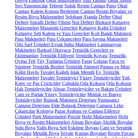
Dosya
Etiketlik
Okul Malzemeleri
Yazı Tahtası
Tahta Silgisi
Sıvı Yapıştırıcılar
Tebeşir
Suluk
Resim Çantası
Pano
Okul
Çantası
Kalem Kutusu
Beslenme Çantası
Resim Boyaları ve
Resim Boya Malzemeleri
Selobant
Ajanda
Defter
Okul
Defteri
Spiralli Defter
Fihrist
Not Defteri
Bloknot
Kırtasiye
Malzemeleri
Masaüstü Gereçleri
Kırtasiye Kağıt Ürünleri
Kırtasiye Seti
Kalem ve Yazı Gereçleri
Koli Bandı Makinesi
Para Makineleri
Para Çekmeceleri
Para Sayma Makineleri
Ofis Sarf Ürünleri
Evrak İmha Makineleri
Laminasyon
Makineleri
Barkod Okuyucu
Temizlik Gereçleri ve
Ekipmanları
Temizlik Eldiveni
Temizlik Kovası
Temizlik,
Ovma Teli
Tüy Toplama Ürünleri
Faraş
Çekpas
Fırça ve
Süpürge
Temizlik Bezleri
Temizlik Süngeri
Paspas ve Mop
Kâğıt Havlu
Tuvalet Kağıdı
Islak Mendil
Ev Temizlik
Malzemeleri
Tuvalet Temizleyici
Yüzey Temizleyiciler
Yağ,
Kireç ve Pas Çözücüler
Çubuklu Oda Kokusu
Oda Kokusu
Halı Temizleyiciler
Ahşap Temizleyiciler ve Bakım Ürünleri
Cam ve Parlak Yüzey Temizleyiciler
Mutfak ve Banyo
Temizleyiciler
Bulaşık Makinesi Deterjanı
Yumuşatıcı
Çamaşır Deterjanı
Elde Bulaşık Deterjanı
Çamaşır Leke
Çıkarıcılar
Kolonya
Pazar Arabası ve Çantası
Eğlence
Ürünleri
Parti Malzemeleri
Puzzle
Hobi Malzemeleri
Hobi
Boya ve Resim Malzemeleri
Ahşap Boyaları
Akrilik Boyalar
Sulu Boya
Yağlı Boya Seti
Eskitme Boyası
Cam ve Seramik
Boyaları
Metalik Boya
Şövale
Kumaş Boyaları
Resim Fırçası