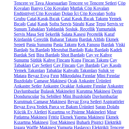
Tencere ve Tava Aksesuarları
Tencere ve Tencere Setleri
Çöp
Kovaları
Banyo Çöp Kovaları
Mutfak Çöp Kovaları
Endüstriyel Çöp Kovaları
Dolap İçi Çöp Kovaları
Sofra
Grubu
Çatal,Kaşık,Bıçak
Çatal Kaşık Bıçak Takımı
Yemek
Bıçağı
Çatal
Kaşık
Sofra Servis
Sürahi
Kase
Tepsi
Servis ve
Sunum Tabakları
Yağdanlık
Sosluk, Reçellik
Yumurtalık
Servis Maşa Seti
Şekerlik
Salata Kasesi
Peçetelik
Karaf
Kürdanlık
Çerezlik
Baharat Takımı
Bardak Altlığı
Ekmek
Sepeti
Pasta Sunumu
Pasta Takımı
Kek Fanusu
Bardak
Viski
Bardağı
Su Bardağı
Meşrubat Bardağı
Rakı Bardağı
Kadeh
Bardak Seti
Bira Bardağı
Shot Bardağı
Çay ve Kahve
Sunumu
Sütlük
Kahve Fincanı
Kupa
Fincan Takımı
Çay
Tabakları
Çay Setleri
Çay Fincanı
Çay Bardağı
Çay Kaşığı
Yemek Takımları
Tabaklar
Kahvaltı Takımları
Suluk ve
Matara
Beyaz Eşya
Fırın
Mikrodalga Fırınlar
Mini Fırınlar
Buzdolabı
Çamaşır Makinesi
Ocak
Ankastre Ürünleri
Ankastre Setler
Ankastre Ocaklar
Ankastre Fırınlar
Ankastre
Davlumbazlar
Bulaşık Makineleri
Kurutma Makinesi
Derin
Dondurucular
Su Sebilleri
Mini Buzdolabı
Davlumbazlar
Kurutmalı Çamaşır Makinesi
Beyaz Eşya Setleri
Aspiratörler
Beyaz Eşya Yedek Parça ve Bakım Ürünleri
Şarap Dolabı
Küçük Ev Aletleri
Kızartma ve Pişirme Makineleri
Mısır
Patlatma Makinesi
Fritöz
Ekmek Yapma Makinesi
Ekmek
Kızartma Makinesi
Tost Makinesi
Buharlı Pişirici
Elektrikli
Izgara
Waffle Makinesi
Yumurta Haşlayıcı
Elektrikli Tencere