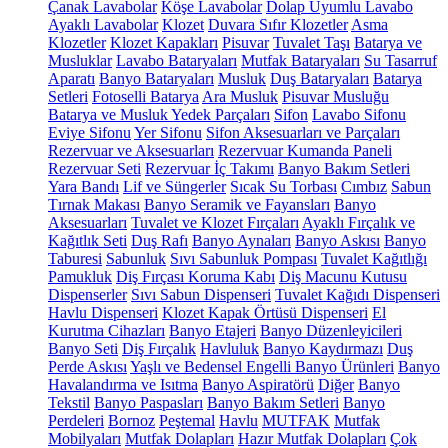
Çanak Lavabolar
Köşe Lavabolar
Dolap Uyumlu Lavabo
Ayaklı Lavabolar
Klozet
Duvara Sıfır Klozetler
Asma
Klozetler
Klozet Kapakları
Pisuvar
Tuvalet Taşı
Batarya ve
Musluklar
Lavabo Bataryaları
Mutfak Bataryaları
Su Tasarruf
Aparatı
Banyo Bataryaları
Musluk
Duş Bataryaları
Batarya
Setleri
Fotoselli Batarya
Ara Musluk
Pisuvar Musluğu
Batarya ve Musluk Yedek Parçaları
Sifon
Lavabo Sifonu
Eviye Sifonu
Yer Sifonu
Sifon Aksesuarları ve Parçaları
Rezervuar ve Aksesuarları
Rezervuar Kumanda Paneli
Rezervuar Seti
Rezervuar İç Takımı
Banyo Bakım Setleri
Yara Bandı
Lif ve Süngerler
Sıcak Su Torbası
Cımbız
Sabun
Tırnak Makası
Banyo Seramik ve Fayansları
Banyo
Aksesuarları
Tuvalet ve Klozet Fırçaları
Ayaklı Fırçalık ve
Kağıtlık Seti
Duş Rafı
Banyo Aynaları
Banyo Askısı
Banyo
Taburesi
Sabunluk
Sıvı Sabunluk Pompası
Tuvalet Kağıtlığı
Pamukluk
Diş Fırçası Koruma Kabı
Diş Macunu Kutusu
Dispenserler
Sıvı Sabun Dispenseri
Tuvalet Kağıdı Dispenseri
Havlu Dispenseri
Klozet Kapak Örtüsü Dispenseri
El
Kurutma Cihazları
Banyo Etajeri
Banyo Düzenleyicileri
Banyo Seti
Diş Fırçalık
Havluluk
Banyo Kaydırmazı
Duş
Perde Askısı
Yaşlı ve Bedensel Engelli Banyo Ürünleri
Banyo
Havalandırma ve Isıtma
Banyo Aspiratörü
Diğer
Banyo
Tekstil
Banyo Paspasları
Banyo Bakım Setleri
Banyo
Perdeleri
Bornoz
Peştemal
Havlu
MUTFAK
Mutfak
Mobilyaları
Mutfak Dolapları
Hazır Mutfak Dolapları
Çok