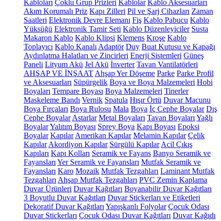
Kabloları
Çoklu Grup Prizleri
Kablolar
Kablo Aksesuarları
Akım Korumalı Priz
Kapı Zilleri
Pil ve Şarj Cihazları
Zaman
Saatleri
Elektronik Devre Elemanı
Fiş
Kablo Pabucu
Kablo
Yüksüğü
Elektronik Tamir Seti
Kablo Düzenleyiciler
Susta
Makaron Kablo
Kablo Klipsi
Klemens
Kroşe
Kablo
Toplayıcı
Kablo Kanalı
Adaptör
Duy
Buat Kutusu ve Kapağı
Aydınlatma Halatları ve Zincirleri
Enerji Sistemleri
Güneş
Paneli
Lityum Akü
Jel Akü
İnverter
Tavan Vantilatörleri
AHŞAP VE İNŞAAT
Ahşap Yer Döşeme
Parke
Parke Profil
ve Aksesuarları
Süpürgelik
Boya ve Boya Malzemeleri
Hobi
Boyaları
Tempare Boyası
Boya Malzemeleri
Tinerler
Maskeleme Bandı
Vernik
Spatula
Hışır Örtü
Duvar Macunu
Boya Fırçaları
Boya Rulosu
Mala
Boya
İç Cephe Boyalar
Dış
Cephe Boyalar
Astarlar
Metal Boyaları
Tavan Boyaları
Yağlı
Boyalar
Yalıtım Boyası
Sprey Boya
Kapı Boyası
Epoksi
Boyalar
Kapılar
Amerikan Kapılar
Melamin Kapılar
Çelik
Kapılar
Akordiyon Kapılar
Sürgülü Kapılar
Acil Çıkış
Kapıları
Kapı Kolları
Seramik ve Fayans
Banyo Seramik ve
Fayansları
Yer Seramik ve Fayansları
Mutfak Seramik ve
Fayansları
Karo
Mozaik
Mutfak Tezgahları
Laminant Mutfak
Tezgahları
Ahşap Mutfak Tezgahları
PVC Zemin Kaplama
Duvar Ürünleri
Duvar Kağıtları
Boyanabilir Duvar Kağıtları
3 Boyutlu Duvar Kağıtları
Duvar Stickerları ve Etiketleri
Dekoratif Duvar Kağıtları
Yapışkanlı Folyolar
Çocuk Odası
Duvar Stickerları
Çocuk Odası Duvar Kağıtları
Duvar Kağıdı