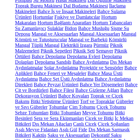
Pompası
Su Motoru
Hasat Makinesi
Dal Öğütme Makinesi
Toprak Burgu Makinesi
Dal Budama Makinesi
İlaçlama
Makineleri
Bahçe İş ve İnşaat Makineleri
Bahçe Sulama
Ürünleri
Hortumlar
Fıskiye ve Damlatıcılar
Hortum
Makaraları
Hortum Bağlantı Aparatları
Hortum Tabancaları
Su Zamanlayıcı
Sulaklar
Bidon
Bahçe Musluğu
Şişme Su
Deposu
Mangal ve Aksesuarları
Mangal Aksesuarları
Mangal
Kömürü ve Tutuşturucular
Mangal ve Barbekü
Kömürlü
Mangal
Tüplü Mangal
Elektrikli Izgara
Pürmüz
Piknik
Malzemeleri
Piknik Sepetleri
Piknik Seti
Semaver
Piknik
Örtüleri
Bahçe Depolama
Depolama Evleri
Depolama
Dolapları
Depolama Sandığı
Bahçe Aydınlatma
Dış Mekan
Aydınlatmalar
Solar Aydınlatma
Projektör ve Sensörler
Bahçe
Aplikleri
Bahçe Feneri ve Meşaleler
Bahçe Masa Üstü
Aydınlatma
Bahçe Set Üstü Aydınlatma
Bahçe Aydınlatma
Direkleri
Bahçe Peyzaj Ürünleri
Bahçe Yer Döşemeleri
Bahçe
Çit ve Bordürleri
Bahçe Filesi
Bahçe Gizleme Ağları
Bahçe
Dekorasyon Ürünleri
Bahçe Kovaları
Toprak ve Çiçek
Bakımı
Bitki Yetiştirme Ürünleri
Torf ve Topraklar
Gübreler
ve Sıvı Gübreler
Tohumlar
Çim Tohumu
Çiçek Tohumu
Sebze Tohumları
Bitki Tohumları
Meyve Tohumu
Bitki
Besinleri
Sera ve Sera Ekipmanları
Çiçek ve Bitki
İç Mekan
Bitkileri
Dış Mekan Ağaçları
Canlı Çiçek
Çiçek Soğanları
Aşılı Meyve Fidanları
Aşılı Gül
Fide
Dış Mekan Sarmaşık
Bitkileri
Kaktüs
Saksı ve Aksesuarları
Dekoratif Saksı