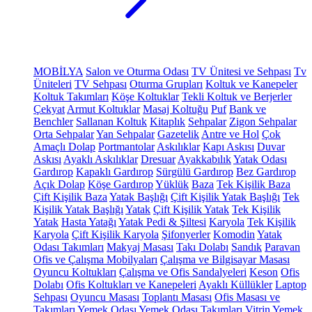
MOBİLYA
Salon ve Oturma Odası
TV Ünitesi ve Sehpası
Tv
Üniteleri
TV Sehpası
Oturma Grupları
Koltuk ve Kanepeler
Koltuk Takımları
Köşe Koltuklar
Tekli Koltuk ve Berjerler
Çekyat
Armut Koltuklar
Masaj Koltuğu
Puf
Bank ve
Benchler
Sallanan Koltuk
Kitaplık
Sehpalar
Zigon Sehpalar
Orta Sehpalar
Yan Sehpalar
Gazetelik
Antre ve Hol
Çok
Amaçlı Dolap
Portmantolar
Askılıklar
Kapı Askısı
Duvar
Askısı
Ayaklı Askılıklar
Dresuar
Ayakkabılık
Yatak Odası
Gardırop
Kapaklı Gardırop
Sürgülü Gardırop
Bez Gardırop
Açık Dolap
Köşe Gardırop
Yüklük
Baza
Tek Kişilik Baza
Çift Kişilik Baza
Yatak Başlığı
Çift Kişilik Yatak Başlığı
Tek
Kişilik Yatak Başlığı
Yatak
Çift Kişilik Yatak
Tek Kişilik
Yatak
Hasta Yatağı
Yatak Pedi & Şiltesi
Karyola
Tek Kişilik
Karyola
Çift Kişilik Karyola
Şifonyerler
Komodin
Yatak
Odası Takımları
Makyaj Masası
Takı Dolabı
Sandık
Paravan
Ofis ve Çalışma Mobilyaları
Çalışma ve Bilgisayar Masası
Oyuncu Koltukları
Çalışma ve Ofis Sandalyeleri
Keson
Ofis
Dolabı
Ofis Koltukları ve Kanepeleri
Ayaklı Küllükler
Laptop
Sehpası
Oyuncu Masası
Toplantı Masası
Ofis Masası ve
Takımları
Yemek Odası
Yemek Odası Takımları
Vitrin
Yemek