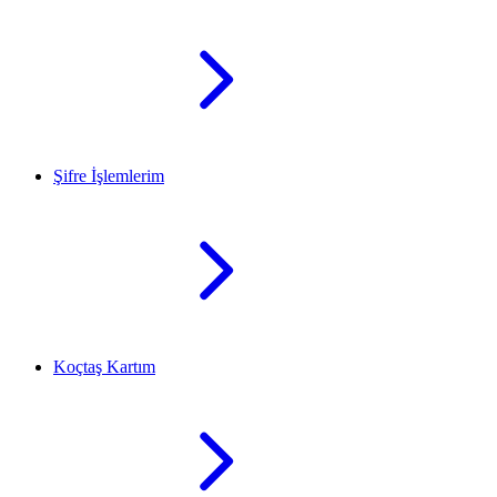
Şifre İşlemlerim
Koçtaş Kartım