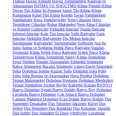
Trafosu
Havuz Ampulü
Havuz Termometresi
Karavan ve
Aksesuarları
ISITMA VE SOĞUTMA
Klima
Portatif Klima
Duvar Tipi Klima
Isı Pompası
Salon Tipi Klima
Klima
Kumandası
Kaset Tipi Klima
Kombi
Tavan Vantilatörleri
Vantilatörler
Hava Temizleyiciler
Nem Cihazları
Hava
Temizleme Cihazları
Buhar Makineleri
Nem Alma Cihazları
ve Rutubet Gidericiler
Elektrikli Isıtıcılar
Quartz Isıtıcılar
Infrared Isıtıcılar
Kule Tipi Isıtıcılar
Yağlı Radyatör
Fanlı
Isıtıcılar
Elektrikli Radyatörler
Dış Mekan Isıtıcılar
Havlupanlar
Radyatörler
Termosifonlar
Şofbenler
Ani Su
Isıtıcı
Isıtma ve Soğutma Yedek Parça
Radyatör Vanaları
Termostat
Klima Yedek Parça
Radyatör Yedek Parça
Klima
Temizleyicisi
Klima Temizleme Spreyi
Klima Temizleme
Sıvısı
Şömine
Şömine Aksesuarları
Elektrikli Şömineler
Bahçe Şömineleri
Bacasız Şömineler
Güneş Enerji Sistemleri
Soba
Doğalgaz Sobası
Kuzine Soba
Elektrikli Soba
Pelet
Soba
Soba Borusu ve Aksesuarları
Hava Perdesi
Doğalgaz
Tesisat Malzemeleri
Doğalgaz Hortumu
Doğalgaz Menfezleri
Tesisat Temizleme Sıvıları
Boyler
Kalorifer Kazanı
BANYO
Banyo Dolapları
Aynalı Banyo Dolabı
Banyo Boy Dolapları
Lavabolu Banyo Dolapları
Çok Amaçlı Banyo Dolapları
Çamaşır Makinesi Dolapları
Ecza Dolabı
Banyo Rafları
Duş
Sistemleri
Duşakabin
Duş Tekneleri
Jakuziler
Küvet
Duş
Setleri
Duş Sistemleri
Duş Başlıkları
Duş Kolonları
Sürgülü
Duş Setleri
Duş Spiralleri
El Duşu
Vitrifiyeler
Lavabolar