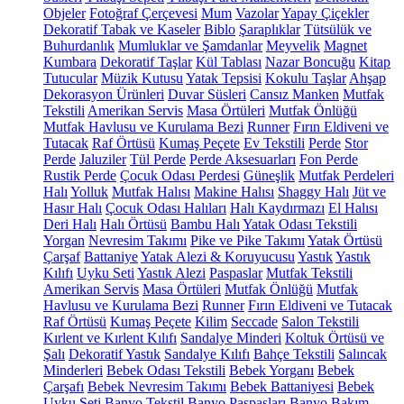
Objeler
Fotoğraf Çerçevesi
Mum
Vazolar
Yapay Çiçekler
Dekoratif Tabak ve Kaseler
Biblo
Şaraplıklar
Tütsülük ve
Buhurdanlık
Mumluklar ve Şamdanlar
Meyvelik
Magnet
Kumbara
Dekoratif Taşlar
Kül Tablası
Nazar Boncuğu
Kitap
Tutucular
Müzik Kutusu
Yatak Tepsisi
Kokulu Taşlar
Ahşap
Dekorasyon Ürünleri
Duvar Süsleri
Cansız Manken
Mutfak
Tekstili
Amerikan Servis
Masa Örtüleri
Mutfak Önlüğü
Mutfak Havlusu ve Kurulama Bezi
Runner
Fırın Eldiveni ve
Tutacak
Raf Örtüsü
Kumaş Peçete
Ev Tekstili
Perde
Stor
Perde
Jaluziler
Tül Perde
Perde Aksesuarları
Fon Perde
Rustik Perde
Çocuk Odası Perdesi
Güneşlik
Mutfak Perdeleri
Halı
Yolluk
Mutfak Halısı
Makine Halısı
Shaggy Halı
Jüt ve
Hasır Halı
Çocuk Odası Halıları
Halı Kaydırmazı
El Halısı
Deri Halı
Halı Örtüsü
Bambu Halı
Yatak Odası Tekstili
Yorgan
Nevresim Takımı
Pike ve Pike Takımı
Yatak Örtüsü
Çarşaf
Battaniye
Yatak Alezi & Koruyucusu
Yastık
Yastık
Kılıfı
Uyku Seti
Yastık Alezi
Paspaslar
Mutfak Tekstili
Amerikan Servis
Masa Örtüleri
Mutfak Önlüğü
Mutfak
Havlusu ve Kurulama Bezi
Runner
Fırın Eldiveni ve Tutacak
Raf Örtüsü
Kumaş Peçete
Kilim
Seccade
Salon Tekstili
Kırlent ve Kırlent Kılıfı
Sandalye Minderi
Koltuk Örtüsü ve
Şalı
Dekoratif Yastık
Sandalye Kılıfı
Bahçe Tekstili
Salıncak
Minderleri
Bebek Odası Tekstili
Bebek Yorganı
Bebek
Çarşafı
Bebek Nevresim Takımı
Bebek Battaniyesi
Bebek
Uyku Seti
Banyo Tekstil
Banyo Paspasları
Banyo Bakım