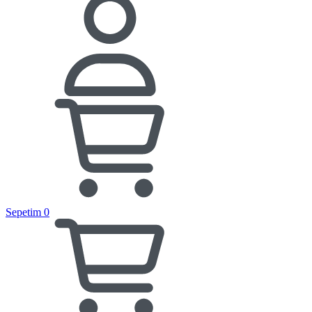
Sepetim
0