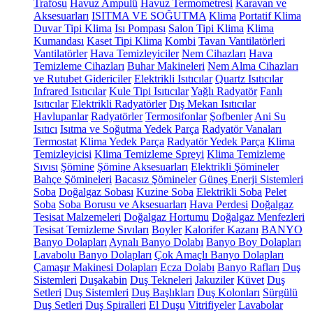
Trafosu
Havuz Ampulü
Havuz Termometresi
Karavan ve
Aksesuarları
ISITMA VE SOĞUTMA
Klima
Portatif Klima
Duvar Tipi Klima
Isı Pompası
Salon Tipi Klima
Klima
Kumandası
Kaset Tipi Klima
Kombi
Tavan Vantilatörleri
Vantilatörler
Hava Temizleyiciler
Nem Cihazları
Hava
Temizleme Cihazları
Buhar Makineleri
Nem Alma Cihazları
ve Rutubet Gidericiler
Elektrikli Isıtıcılar
Quartz Isıtıcılar
Infrared Isıtıcılar
Kule Tipi Isıtıcılar
Yağlı Radyatör
Fanlı
Isıtıcılar
Elektrikli Radyatörler
Dış Mekan Isıtıcılar
Havlupanlar
Radyatörler
Termosifonlar
Şofbenler
Ani Su
Isıtıcı
Isıtma ve Soğutma Yedek Parça
Radyatör Vanaları
Termostat
Klima Yedek Parça
Radyatör Yedek Parça
Klima
Temizleyicisi
Klima Temizleme Spreyi
Klima Temizleme
Sıvısı
Şömine
Şömine Aksesuarları
Elektrikli Şömineler
Bahçe Şömineleri
Bacasız Şömineler
Güneş Enerji Sistemleri
Soba
Doğalgaz Sobası
Kuzine Soba
Elektrikli Soba
Pelet
Soba
Soba Borusu ve Aksesuarları
Hava Perdesi
Doğalgaz
Tesisat Malzemeleri
Doğalgaz Hortumu
Doğalgaz Menfezleri
Tesisat Temizleme Sıvıları
Boyler
Kalorifer Kazanı
BANYO
Banyo Dolapları
Aynalı Banyo Dolabı
Banyo Boy Dolapları
Lavabolu Banyo Dolapları
Çok Amaçlı Banyo Dolapları
Çamaşır Makinesi Dolapları
Ecza Dolabı
Banyo Rafları
Duş
Sistemleri
Duşakabin
Duş Tekneleri
Jakuziler
Küvet
Duş
Setleri
Duş Sistemleri
Duş Başlıkları
Duş Kolonları
Sürgülü
Duş Setleri
Duş Spiralleri
El Duşu
Vitrifiyeler
Lavabolar