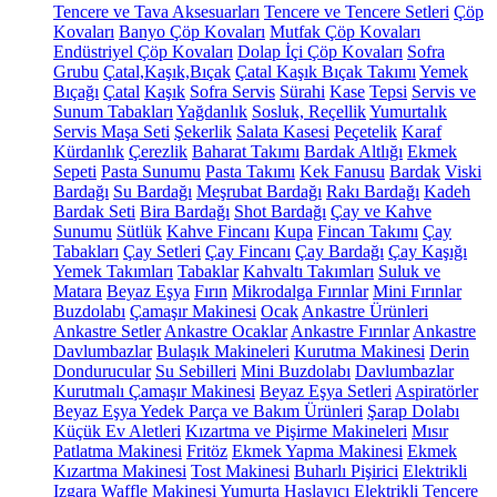
Tencere ve Tava Aksesuarları
Tencere ve Tencere Setleri
Çöp
Kovaları
Banyo Çöp Kovaları
Mutfak Çöp Kovaları
Endüstriyel Çöp Kovaları
Dolap İçi Çöp Kovaları
Sofra
Grubu
Çatal,Kaşık,Bıçak
Çatal Kaşık Bıçak Takımı
Yemek
Bıçağı
Çatal
Kaşık
Sofra Servis
Sürahi
Kase
Tepsi
Servis ve
Sunum Tabakları
Yağdanlık
Sosluk, Reçellik
Yumurtalık
Servis Maşa Seti
Şekerlik
Salata Kasesi
Peçetelik
Karaf
Kürdanlık
Çerezlik
Baharat Takımı
Bardak Altlığı
Ekmek
Sepeti
Pasta Sunumu
Pasta Takımı
Kek Fanusu
Bardak
Viski
Bardağı
Su Bardağı
Meşrubat Bardağı
Rakı Bardağı
Kadeh
Bardak Seti
Bira Bardağı
Shot Bardağı
Çay ve Kahve
Sunumu
Sütlük
Kahve Fincanı
Kupa
Fincan Takımı
Çay
Tabakları
Çay Setleri
Çay Fincanı
Çay Bardağı
Çay Kaşığı
Yemek Takımları
Tabaklar
Kahvaltı Takımları
Suluk ve
Matara
Beyaz Eşya
Fırın
Mikrodalga Fırınlar
Mini Fırınlar
Buzdolabı
Çamaşır Makinesi
Ocak
Ankastre Ürünleri
Ankastre Setler
Ankastre Ocaklar
Ankastre Fırınlar
Ankastre
Davlumbazlar
Bulaşık Makineleri
Kurutma Makinesi
Derin
Dondurucular
Su Sebilleri
Mini Buzdolabı
Davlumbazlar
Kurutmalı Çamaşır Makinesi
Beyaz Eşya Setleri
Aspiratörler
Beyaz Eşya Yedek Parça ve Bakım Ürünleri
Şarap Dolabı
Küçük Ev Aletleri
Kızartma ve Pişirme Makineleri
Mısır
Patlatma Makinesi
Fritöz
Ekmek Yapma Makinesi
Ekmek
Kızartma Makinesi
Tost Makinesi
Buharlı Pişirici
Elektrikli
Izgara
Waffle Makinesi
Yumurta Haşlayıcı
Elektrikli Tencere