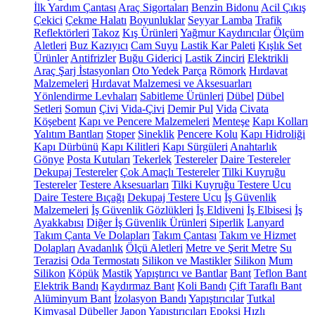
İlk Yardım Çantası
Araç Sigortaları
Benzin Bidonu
Acil Çıkış
Çekici
Çekme Halatı
Boyunluklar
Seyyar Lamba
Trafik
Reflektörleri
Takoz
Kış Ürünleri
Yağmur Kaydırıcılar
Ölçüm
Aletleri
Buz Kazıyıcı
Cam Suyu
Lastik Kar Paleti
Kışlık Set
Ürünler
Antifrizler
Buğu Giderici
Lastik Zinciri
Elektrikli
Araç Şarj İstasyonları
Oto Yedek Parça
Römork
Hırdavat
Malzemeleri
Hırdavat Malzemesi ve Aksesuarları
Yönlendirme Levhaları
Sabitleme Ürünleri
Dübel
Dübel
Setleri
Somun
Çivi
Vida-Çivi
Demir Pul
Vida
Civata
Köşebent
Kapı ve Pencere Malzemeleri
Menteşe
Kapı Kolları
Yalıtım Bantları
Stoper
Sineklik
Pencere Kolu
Kapı Hidroliği
Kapı Dürbünü
Kapı Kilitleri
Kapı Sürgüleri
Anahtarlık
Gönye
Posta Kutuları
Tekerlek
Testereler
Daire Testereler
Dekupaj Testereler
Çok Amaçlı Testereler
Tilki Kuyruğu
Testereler
Testere Aksesuarları
Tilki Kuyruğu Testere Ucu
Daire Testere Bıçağı
Dekupaj Testere Ucu
İş Güvenlik
Malzemeleri
İş Güvenlik Gözlükleri
İş Eldiveni
İş Elbisesi
İş
Ayakkabısı
Diğer İş Güvenlik Ürünleri
Siperlik
Lanyard
Takım Çanta Ve Dolapları
Takım Çantası
Takım ve Hizmet
Dolapları
Avadanlık
Ölçü Aletleri
Metre ve Şerit Metre
Su
Terazisi
Oda Termostatı
Silikon ve Mastikler
Silikon
Mum
Silikon
Köpük
Mastik
Yapıştırıcı ve Bantlar
Bant
Teflon Bant
Elektrik Bandı
Kaydırmaz Bant
Koli Bandı
Çift Taraflı Bant
Alüminyum Bant
İzolasyon Bandı
Yapıştırıcılar
Tutkal
Kimyasal Dübeller
Japon Yapıştırıcıları
Epoksi
Hızlı