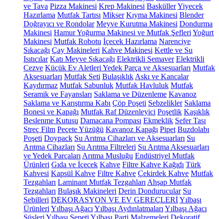
ve Tava
Pizza Makinesi
Krep Makinesi
Basküller
Yiyecek
Hazırlama
Mutfak Tartısı
Mikser
Kıyma Makinesi
Blender
Doğrayıcı ve Rondolar
Meyve Kurutma Makinesi
Dondurma
Makinesi
Hamur Yoğurma Makinesi ve Mutfak Şefleri
Yoğurt
Makinesi
Mutfak Robotu
İçecek Hazırlama
Narenciye
Sıkacağı
Çay Makineleri
Kahve Makinesi
Kettle ve Su
Isıtıcılar
Katı Meyve Sıkacağı
Elektrikli Semaver
Elektrikli
Cezve
Küçük Ev Aletleri Yedek Parça ve Aksesuarları
Mutfak
Aksesuarları
Mutfak Seti
Bulaşıklık
Askı ve Kancalar
Kaydırmaz
Mutfak Sabunluk
Mutfak Havluluk
Mutfak
Seramik ve Fayansları
Saklama ve Düzenleme
Kavanoz
Saklama ve Karıştırma Kabı
Çöp Poşeti
Sebzelikler
Saklama
Bonesi ve Kapağı
Mutfak Raf Düzenleyici
Poşetlik
Kaşıklık
Beslenme Kutusu
Damacana Pompası
Ekmeklik
Sefer Tası
Streç Film
Peçete Yüzüğü
Kavanoz Kapağı
Pipet
Buzdolabı
Poşeti
Doypack
Su Arıtma Cihazları ve Aksesuarları
Su
Arıtma Cihazları
Su Arıtma Filtreleri
Su Arıtma Aksesuarları
ve Yedek Parçaları
Arıtma Musluğu
Endüstriyel Mutfak
Ürünleri
Gıda ve İçecek
Kahve
Filtre Kahve Kağıdı
Türk
Kahvesi
Kapsül Kahve
Filtre Kahve
Çekirdek Kahve
Mutfak
Tezgahları
Laminant Mutfak Tezgahları
Ahşap Mutfak
Tezgahları
Bulaşık Makineleri
Derin Dondurucular
Su
Sebilleri
DEKORASYON VE EV GEREÇLERİ
Yılbaşı
Ürünleri
Yılbaşı Ağacı
Yılbaşı Aydınlatmaları
Yılbaşı Ağacı
Süsleri
Yılbaşı Sepeti
Yılbaşı Parti Malzemeleri
Dekoratif