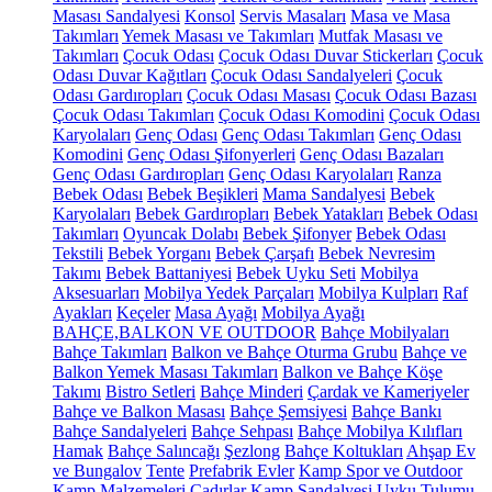
Masası Sandalyesi
Konsol
Servis Masaları
Masa ve Masa
Takımları
Yemek Masası ve Takımları
Mutfak Masası ve
Takımları
Çocuk Odası
Çocuk Odası Duvar Stickerları
Çocuk
Odası Duvar Kağıtları
Çocuk Odası Sandalyeleri
Çocuk
Odası Gardıropları
Çocuk Odası Masası
Çocuk Odası Bazası
Çocuk Odası Takımları
Çocuk Odası Komodini
Çocuk Odası
Karyolaları
Genç Odası
Genç Odası Takımları
Genç Odası
Komodini
Genç Odası Şifonyerleri
Genç Odası Bazaları
Genç Odası Gardıropları
Genç Odası Karyolaları
Ranza
Bebek Odası
Bebek Beşikleri
Mama Sandalyesi
Bebek
Karyolaları
Bebek Gardıropları
Bebek Yatakları
Bebek Odası
Takımları
Oyuncak Dolabı
Bebek Şifonyer
Bebek Odası
Tekstili
Bebek Yorganı
Bebek Çarşafı
Bebek Nevresim
Takımı
Bebek Battaniyesi
Bebek Uyku Seti
Mobilya
Aksesuarları
Mobilya Yedek Parçaları
Mobilya Kulpları
Raf
Ayakları
Keçeler
Masa Ayağı
Mobilya Ayağı
BAHÇE,BALKON VE OUTDOOR
Bahçe Mobilyaları
Bahçe Takımları
Balkon ve Bahçe Oturma Grubu
Bahçe ve
Balkon Yemek Masası Takımları
Balkon ve Bahçe Köşe
Takımı
Bistro Setleri
Bahçe Minderi
Çardak ve Kameriyeler
Bahçe ve Balkon Masası
Bahçe Şemsiyesi
Bahçe Bankı
Bahçe Sandalyeleri
Bahçe Sehpası
Bahçe Mobilya Kılıfları
Hamak
Bahçe Salıncağı
Şezlong
Bahçe Koltukları
Ahşap Ev
ve Bungalov
Tente
Prefabrik Evler
Kamp Spor ve Outdoor
Kamp Malzemeleri
Çadırlar
Kamp Sandalyesi
Uyku Tulumu