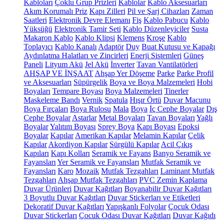
Kabloları
Çoklu Grup Prizleri
Kablolar
Kablo Aksesuarları
Akım Korumalı Priz
Kapı Zilleri
Pil ve Şarj Cihazları
Zaman
Saatleri
Elektronik Devre Elemanı
Fiş
Kablo Pabucu
Kablo
Yüksüğü
Elektronik Tamir Seti
Kablo Düzenleyiciler
Susta
Makaron Kablo
Kablo Klipsi
Klemens
Kroşe
Kablo
Toplayıcı
Kablo Kanalı
Adaptör
Duy
Buat Kutusu ve Kapağı
Aydınlatma Halatları ve Zincirleri
Enerji Sistemleri
Güneş
Paneli
Lityum Akü
Jel Akü
İnverter
Tavan Vantilatörleri
AHŞAP VE İNŞAAT
Ahşap Yer Döşeme
Parke
Parke Profil
ve Aksesuarları
Süpürgelik
Boya ve Boya Malzemeleri
Hobi
Boyaları
Tempare Boyası
Boya Malzemeleri
Tinerler
Maskeleme Bandı
Vernik
Spatula
Hışır Örtü
Duvar Macunu
Boya Fırçaları
Boya Rulosu
Mala
Boya
İç Cephe Boyalar
Dış
Cephe Boyalar
Astarlar
Metal Boyaları
Tavan Boyaları
Yağlı
Boyalar
Yalıtım Boyası
Sprey Boya
Kapı Boyası
Epoksi
Boyalar
Kapılar
Amerikan Kapılar
Melamin Kapılar
Çelik
Kapılar
Akordiyon Kapılar
Sürgülü Kapılar
Acil Çıkış
Kapıları
Kapı Kolları
Seramik ve Fayans
Banyo Seramik ve
Fayansları
Yer Seramik ve Fayansları
Mutfak Seramik ve
Fayansları
Karo
Mozaik
Mutfak Tezgahları
Laminant Mutfak
Tezgahları
Ahşap Mutfak Tezgahları
PVC Zemin Kaplama
Duvar Ürünleri
Duvar Kağıtları
Boyanabilir Duvar Kağıtları
3 Boyutlu Duvar Kağıtları
Duvar Stickerları ve Etiketleri
Dekoratif Duvar Kağıtları
Yapışkanlı Folyolar
Çocuk Odası
Duvar Stickerları
Çocuk Odası Duvar Kağıtları
Duvar Kağıdı