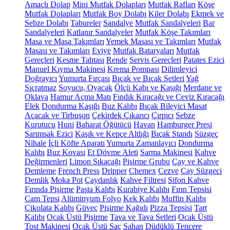
Amaçlı Dolap
Mini Mutfak Dolapları
Mutfak Rafları
Köşe
Mutfak Dolapları
Mutfak Boy Dolabı
Kiler Dolabı
Ekmek ve
Sebze Dolabı
Tabureler
Sandalye
Mutfak Sandalyeleri
Bar
Sandalyeleri
Katlanır Sandalyeler
Mutfak Köşe Takımları
Masa ve Masa Takımları
Yemek Masası ve Takımları
Mutfak
Masası ve Takımları
Eviye
Mutfak Bataryaları
Mutfak
Gereçleri
Kesme Tahtası
Rende
Servis Gereçleri
Patates Ezici
Manuel Kıyma Makinesi
Krema Pompası
Dilimleyici
Doğrayıcı
Yumurta Fırçası
Bıçak ve Bıçak Setleri
Yağ
Sıçratmaz
Soyucu, Oyacak
Ölçü Kabı ve Kaşığı
Merdane ve
Oklava
Hamur Açma Matı
Fındık Kıracağı ve Ceviz Kıracağı
Elek
Dondurma Kaşığı
Buz Kalıbı
Bıçak Bileyici Masat
Açacak ve Tirbuşon
Çekirdek Çıkarıcı
Çırpıcı
Sebze
Kurutucu
Huni
Baharat Öğütücü
Havan
Hamburger Presi
Sarımsak Ezici
Kaşık ve Kepçe Altlığı
Bıçak Standı
Süzgeç
Nihale
İçli Köfte Aparatı
Yumurta Zamanlayıcı
Dondurma
Kalıbı
Buz Kovası
Et Dövme Aleti
Sarma Makinesi
Kahve
Değirmenleri
Limon Sıkacağı
Pişirme Grubu
Çay ve Kahve
Demleme
French Press
Dripper
Chemex
Cezve
Çay Süzgeci
Demlik
Moka Pot
Çaydanlık
Kahve Filtresi
Sifon Kahve
Fırında Pişirme
Pasta Kalıbı
Kurabiye Kalıbı
Fırın Tepsisi
Cam Tepsi
Alüminyum Folyo
Kek Kalıbı
Muffin Kalıbı
Çikolata Kalıbı
Güveç
Pişirme Kağıdı
Pizza Tepsisi
Tart
Kalıbı
Ocak Üstü Pişirme
Tava ve Tava Setleri
Ocak Üstü
Tost Makinesi
Ocak Üstü Sac
Sahan
Düdüklü Tencere