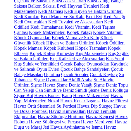
Çiçeklik ve Saksılık
Saksı Aksesuarları
Saksı Altlığı
Bahçe
Saksısı
Balkon Saksısı
Evcil Hayvan Ürünleri
Kedi
Malzemeleri
Kedi Maması
Kedi Hijyen ve Bakım Ürünleri
Kedi Kumları
Kedi Mama ve Su Kabı
Kedi Evi
Kedi Yatağı
Kedi Oyuncakları
Kedi Tuvaleti ve Aksesuarları
Kedi
Ödülleri
Kedi Tırmalaması
Kedi Vitamini
Kedi Taşıma
Çantası
Köpek Malzemeleri
Köpek Yatağı
Köpek Vitamini
Köpek Oyuncakları
Köpek Mama ve Su Kabı
Köpek
Güvenlik
Köpek Hijyen ve Bakım Ürünleri
Köpek Ödülleri
Köpek Maması
Köpek Kulübesi
Köpek Tasmaları
Köpek
Elbisesi
Köpek Kafesi
Kümesler
Kuş Malzemeleri
Kuş Sağlık
ve Bakım Ürünleri
Kuş Kafesleri ve Aksesuarları
Kuş Yemi
Kuş Suluk ve Yemlikleri
Çocuk Bahçe Oyuncakları
Kaydırak
ve Salıncak
Oyun Evleri
Çocuk Bahçe Sandalyeleri
Çocuk
Bahçe Masaları
Uçurtma
Çocuk Scooter
Çocuk Kaykay
Su
Tabancası
Şişme Oyuncaklar
Akülü Araba
Su Aktivite
Ürünleri
Şişme Havuz
Şişme Deniz Yatağı
Şişme Deniz Topu
Can Yeleği
Can Simidi ve Deniz Simidi
Şişme Deniz Kolluğu
Şişme Bot
Havuz Bonesi
Kano
Havuz Malzemeleri
Havuz
Yapı Malzemeleri
Nozul
Havuz Kenar Izgarası
Havuz Filtresi
Havuz Örtü Sistemleri
Su Perdesi
Havuz Dip Süzgeç
Havuz
ve Dozaj Pompası
Havuz Kimyasalları
Havuz Temizlik
Ekipmanları
Havuz Süpürge Hortumu
Havuz Kepçesi
Havuz
Robotu
Havuz Süpürgesi ve Fırçası
Havuz Merdiveni
Havuz
Duşu ve Masaj Jeti
Havuz Aydınlatma ve Isıtma
Havuz