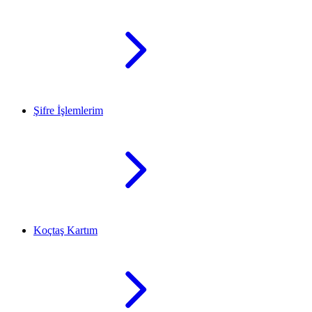
Şifre İşlemlerim
Koçtaş Kartım