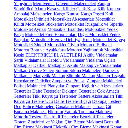
Yapıştırıcı
Merdivenler
Güvenlik Malzemeleri
Yangın
Söndürücü
Alarm
Kasa ve Kilitler
Çelik Kasa
Kilit
Kutu ve
Ambalaj Malzemeleri
Kargo Kutusu
Kargo Poşeti
Koli
Motosiklet Ürünleri
Motorsiklet Aksesuarları
Motosiklet
Kilidi
Motosiklet Stickerları
Motosiklet Rüzgarlık ve Siperlik
Motosiklet Aynası
Motosiklet Brandası
Motorsiklet Yedek
Parça
Motosiklet Fren Ekipmanları
Diğer Motosiklet Yedek
Parçaları
Motosiklet Fren ve Debriyaj Kolu
Motosiklet Kayışı
Motosiklet Zinciri
Motosiklet Giyim
Motorcu Eldiveni
Motorcu Botu ve Ayakkabısı
Motorcu Yağmurluk
Motosiklet
Kaskı
ELEKTRİKLİ EL ALETLERİ
Akülü Vidalamalar
Şarjlı Vidalamalar
Kablolu Vidalamalar
Vidalama Uçları
Matkaplar
Darbeli Matkaplar
Akülü Matkap ve Vidalamalar
Matkap Ucu ve Setleri
Somun Sıkma Makineleri
Darbesiz
Matkaplar
Manyetik Matkap
Sütunlu Matkap
Matkap Tezgahı
Kırıcılar ve Deliciler
Zımpara ve Polisaj
Zımpara Makineleri
Polisaj Makineleri
Planyalar
Zımpara Kağıdı ve Aksesuarları
Testereler
Daire Testereler
Dekupaj Testereler
Çok Amaçlı
Testereler
Tilki Kuyruğu Testereler
Testere Aksesuarları
Tilki
Kuyruğu Testere Ucu
Daire Testere Bıçağı
Dekupaj Testere
Ucu
Bahçe Makineleri
Çapalama Makinesi
Tırpan
Çit
Budama Makinesi
Hidrofor
Yaprak Toplama Makinesi
Motorlu Testere
Elektrikli Testereler
Benzinli Testereler
Testere Zincirleri ve Yağları
Çim Biçme Makinesi
Benzinli
Çim Biçme Makinesi
Elektrikli Çim Biçme Makinesi
Kenar