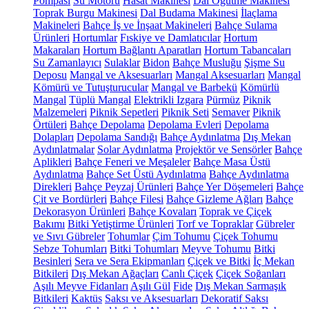
Pompası
Su Motoru
Hasat Makinesi
Dal Öğütme Makinesi
Toprak Burgu Makinesi
Dal Budama Makinesi
İlaçlama
Makineleri
Bahçe İş ve İnşaat Makineleri
Bahçe Sulama
Ürünleri
Hortumlar
Fıskiye ve Damlatıcılar
Hortum
Makaraları
Hortum Bağlantı Aparatları
Hortum Tabancaları
Su Zamanlayıcı
Sulaklar
Bidon
Bahçe Musluğu
Şişme Su
Deposu
Mangal ve Aksesuarları
Mangal Aksesuarları
Mangal
Kömürü ve Tutuşturucular
Mangal ve Barbekü
Kömürlü
Mangal
Tüplü Mangal
Elektrikli Izgara
Pürmüz
Piknik
Malzemeleri
Piknik Sepetleri
Piknik Seti
Semaver
Piknik
Örtüleri
Bahçe Depolama
Depolama Evleri
Depolama
Dolapları
Depolama Sandığı
Bahçe Aydınlatma
Dış Mekan
Aydınlatmalar
Solar Aydınlatma
Projektör ve Sensörler
Bahçe
Aplikleri
Bahçe Feneri ve Meşaleler
Bahçe Masa Üstü
Aydınlatma
Bahçe Set Üstü Aydınlatma
Bahçe Aydınlatma
Direkleri
Bahçe Peyzaj Ürünleri
Bahçe Yer Döşemeleri
Bahçe
Çit ve Bordürleri
Bahçe Filesi
Bahçe Gizleme Ağları
Bahçe
Dekorasyon Ürünleri
Bahçe Kovaları
Toprak ve Çiçek
Bakımı
Bitki Yetiştirme Ürünleri
Torf ve Topraklar
Gübreler
ve Sıvı Gübreler
Tohumlar
Çim Tohumu
Çiçek Tohumu
Sebze Tohumları
Bitki Tohumları
Meyve Tohumu
Bitki
Besinleri
Sera ve Sera Ekipmanları
Çiçek ve Bitki
İç Mekan
Bitkileri
Dış Mekan Ağaçları
Canlı Çiçek
Çiçek Soğanları
Aşılı Meyve Fidanları
Aşılı Gül
Fide
Dış Mekan Sarmaşık
Bitkileri
Kaktüs
Saksı ve Aksesuarları
Dekoratif Saksı