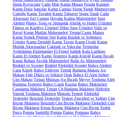
Sinek Kovucular
Çadır Matı
Kamp Masası
Pusula
Kampet
Kamp Duşu
Isıtıcılar
Kamp Çantası
Şişme Yastık
Magnezyum
Çubuğu
Kamp Tuvaleti
Kamp Taburesi
Şişme Yatak
Çadır
Aksesuarı
Sırt Çantası
Hayatta Kalma Malzemeleri
Spor
Aletleri
Pilates, Yoga ve Jimnastik
Ağırlık ve Halter Ürünleri
Fitness ve Kardiyo Ürünleri
Diğer Spor Ürünleri
Valiz ve
Bavul
Kamp Mutfak Malzemeleri
Termal Çanta
Matara
Kamp Yemek Pişirme Seti
Kamp Buzluk ve Soğutucu
Ürünler
Kamp Demliği
Kamp Tavası
Kamp Ocağı
Kamp
Mutfak Aksesuarları
Çakmak ve Yakıcılar
Termoslar
Aydınlatma Ekipmanları
El Feneri
Işıldak
Kafa Lambası
Kamp El Aletleri
Kamp Testeresi
Kamp Küreği
Kamp Bıçağı
Kamp Baltası
Avcılık Malzemeleri
Balık Av Malzemeleri
Bisiklet ve Scooter
Bisiklet
Elektrikli Scooter
Bahçe Aletleri
Çapa
Kürek
Bahçe Eldiveni
Tırmık
Budama Makası
Aşı
Makası
Fide Dikici ve Sökücü
Orak
Bahçe El Aleti Setleri
Çim Makası
Tırpan Misinası
Aşı Bıçağı
Meyve Toplama Aleti
Budama Testeresi
Bahçe Çatalı
Kazma
Bahçe Makineleri
Çapalama Makinesi
Tırpan
Çit Budama Makinesi
Hidrofor
Yaprak Toplama Makinesi
Motorlu Testere
Elektrikli
Testereler
Benzinli Testereler
Testere Zincirleri ve Yağları
Çim
Biçme Makinesi
Benzinli Çim Biçme Makinesi
Elektrikli Çim
Biçme Makinesi
Kenar Kesme Makinesi
Çim Biçme Yedek
Parça
Pompa
Santrifüj Pompa
Dalgıç Pompası
Bahçe