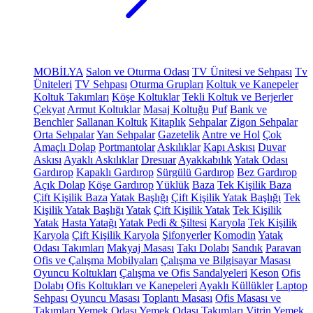
MOBİLYA
Salon ve Oturma Odası
TV Ünitesi ve Sehpası
Tv
Üniteleri
TV Sehpası
Oturma Grupları
Koltuk ve Kanepeler
Koltuk Takımları
Köşe Koltuklar
Tekli Koltuk ve Berjerler
Çekyat
Armut Koltuklar
Masaj Koltuğu
Puf
Bank ve
Benchler
Sallanan Koltuk
Kitaplık
Sehpalar
Zigon Sehpalar
Orta Sehpalar
Yan Sehpalar
Gazetelik
Antre ve Hol
Çok
Amaçlı Dolap
Portmantolar
Askılıklar
Kapı Askısı
Duvar
Askısı
Ayaklı Askılıklar
Dresuar
Ayakkabılık
Yatak Odası
Gardırop
Kapaklı Gardırop
Sürgülü Gardırop
Bez Gardırop
Açık Dolap
Köşe Gardırop
Yüklük
Baza
Tek Kişilik Baza
Çift Kişilik Baza
Yatak Başlığı
Çift Kişilik Yatak Başlığı
Tek
Kişilik Yatak Başlığı
Yatak
Çift Kişilik Yatak
Tek Kişilik
Yatak
Hasta Yatağı
Yatak Pedi & Şiltesi
Karyola
Tek Kişilik
Karyola
Çift Kişilik Karyola
Şifonyerler
Komodin
Yatak
Odası Takımları
Makyaj Masası
Takı Dolabı
Sandık
Paravan
Ofis ve Çalışma Mobilyaları
Çalışma ve Bilgisayar Masası
Oyuncu Koltukları
Çalışma ve Ofis Sandalyeleri
Keson
Ofis
Dolabı
Ofis Koltukları ve Kanepeleri
Ayaklı Küllükler
Laptop
Sehpası
Oyuncu Masası
Toplantı Masası
Ofis Masası ve
Takımları
Yemek Odası
Yemek Odası Takımları
Vitrin
Yemek