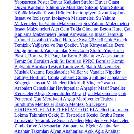
Yapıştırıcısı
Poster Duvar Kağıtları
Strafor
Duvar Çıtası
Duvar Kaplama
Silikon ve Mastikler
Silikon
Mum Silikon
Köpük
Mastik
Tavan Ürünleri
Kartonpiyer
Tavan Kaplama
İnşaat ve İzolasyon
İzolasyon Malzemeleri
Su Yalıtım
Malzemeleri
Isı Yalıtım Malzemeleri
Ses Yalıtım Malzemeleri
İnşaat Malzemeleri
Alçı
Cam Tuğla
Çimento
Beton Harcı
Çatı
Kaplama Malzemeleri
İnşaat Kimyasalları
İnşaat Temizlik
Ürünleri
Lavabo Çözücü
Harç ve Sıva Çözücü
Çok Amaçlı
Temizlik
Yağlayıcı ve Pas Çözücü
Yapı Kimyasalları
Derz
Dolgu
Seramik Yapıştırıcılar
Sıvı Conta
Strafor Yapıştırılar
Plastik Boru ve Ek Parçalar
Boru Bağlantı ve Aksesuarları
Temiz Su Boruları
Atık Su Boruları
PPRC Borular
Kombi
Bağlantı Boruları
Tesisat Tamir ve Bağlantı Malzemeleri
Musluk Uzatma
Regülatörler
Valfler ve Vanalar
Nipeller
Tahliye Hortumu
Conta
Taharet Çubuğu
Fittings
Tıpalar ve
Süzgeçler
İnşaat Makineleri
Elektrikli Vinçler
Taşıma
Arabaları
Caraskallar
Havlupanlar
Ahşaplar
Masif Paneller
Keresteler
Ahşap Seperatörler
Ahşap Çatı Malzemeleri
Çatı
Penceresi
Çatı Merdiveni
Ahşap Merdivenler
Trabzan
Sundurma
Menfezler
Banyo Menfezi
Su Deposu
HIRDAVAT EL ALETLERİ VE OTO
El Aletleri
Lokma ve
Lokma Takımları
Çekiç
El Testereleri
Kesici Grubu
Pense
Tornavida
Seramik ve Sıvacı Aletleri
Mengene ve İşkenceler
Zımbalar ve Aksesuarları
Zımpara ve Eğeler
Anahtarlar
Anahtar Takımları
Alyan Anahtarları
Açık Ağız Anahtar