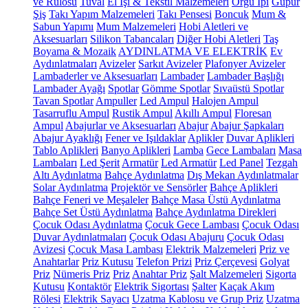
ve Rulosu
Tuval
El İşi & Tekstil Malzemeleri
Örgü İpi
Güpür
Şiş
Takı Yapım Malzemeleri
Takı Pensesi
Boncuk
Mum &
Sabun Yapımı
Mum Malzemeleri
Hobi Aletleri ve
Aksesuarları
Silikon Tabancaları
Diğer Hobi Aletleri
Taş
Boyama & Mozaik
AYDINLATMA VE ELEKTRİK
Ev
Aydınlatmaları
Avizeler
Sarkıt Avizeler
Plafonyer Avizeler
Lambaderler ve Aksesuarları
Lambader
Lambader Başlığı
Lambader Ayağı
Spotlar
Gömme Spotlar
Sıvaüstü Spotlar
Tavan Spotlar
Ampuller
Led Ampul
Halojen Ampul
Tasarruflu Ampul
Rustik Ampul
Akıllı Ampul
Floresan
Ampul
Abajurlar ve Aksesuarları
Abajur
Abajur Şapkaları
Abajur Ayaklığı
Fener ve Işıldaklar
Aplikler
Duvar Aplikleri
Tablo Aplikleri
Banyo Aplikleri
Lamba
Gece Lambaları
Masa
Lambaları
Led Şerit
Armatür
Led Armatür
Led Panel
Tezgah
Altı Aydınlatma
Bahçe Aydınlatma
Dış Mekan Aydınlatmalar
Solar Aydınlatma
Projektör ve Sensörler
Bahçe Aplikleri
Bahçe Feneri ve Meşaleler
Bahçe Masa Üstü Aydınlatma
Bahçe Set Üstü Aydınlatma
Bahçe Aydınlatma Direkleri
Çocuk Odası Aydınlatma
Çocuk Gece Lambası
Çocuk Odası
Duvar Aydınlatmaları
Çocuk Odası Abajuru
Çocuk Odası
Avizesi
Çocuk Masa Lambası
Elektrik Malzemeleri
Priz ve
Anahtarlar
Priz Kutusu
Telefon Prizi
Priz Çerçevesi
Golyat
Priz
Nümeris Priz
Priz
Anahtar Priz
Şalt Malzemeleri
Sigorta
Kutusu
Kontaktör
Elektrik Sigortası
Şalter
Kaçak Akım
Rölesi
Elektrik Sayacı
Uzatma Kablosu ve Grup Priz
Uzatma