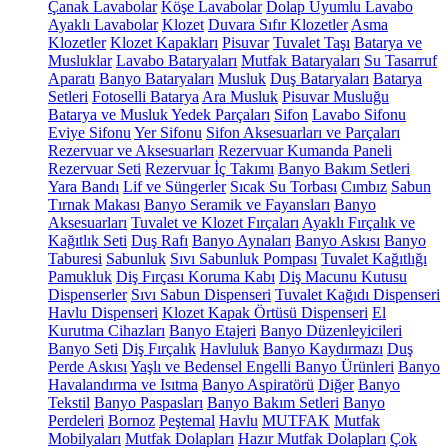
Çanak Lavabolar
Köşe Lavabolar
Dolap Uyumlu Lavabo
Ayaklı Lavabolar
Klozet
Duvara Sıfır Klozetler
Asma
Klozetler
Klozet Kapakları
Pisuvar
Tuvalet Taşı
Batarya ve
Musluklar
Lavabo Bataryaları
Mutfak Bataryaları
Su Tasarruf
Aparatı
Banyo Bataryaları
Musluk
Duş Bataryaları
Batarya
Setleri
Fotoselli Batarya
Ara Musluk
Pisuvar Musluğu
Batarya ve Musluk Yedek Parçaları
Sifon
Lavabo Sifonu
Eviye Sifonu
Yer Sifonu
Sifon Aksesuarları ve Parçaları
Rezervuar ve Aksesuarları
Rezervuar Kumanda Paneli
Rezervuar Seti
Rezervuar İç Takımı
Banyo Bakım Setleri
Yara Bandı
Lif ve Süngerler
Sıcak Su Torbası
Cımbız
Sabun
Tırnak Makası
Banyo Seramik ve Fayansları
Banyo
Aksesuarları
Tuvalet ve Klozet Fırçaları
Ayaklı Fırçalık ve
Kağıtlık Seti
Duş Rafı
Banyo Aynaları
Banyo Askısı
Banyo
Taburesi
Sabunluk
Sıvı Sabunluk Pompası
Tuvalet Kağıtlığı
Pamukluk
Diş Fırçası Koruma Kabı
Diş Macunu Kutusu
Dispenserler
Sıvı Sabun Dispenseri
Tuvalet Kağıdı Dispenseri
Havlu Dispenseri
Klozet Kapak Örtüsü Dispenseri
El
Kurutma Cihazları
Banyo Etajeri
Banyo Düzenleyicileri
Banyo Seti
Diş Fırçalık
Havluluk
Banyo Kaydırmazı
Duş
Perde Askısı
Yaşlı ve Bedensel Engelli Banyo Ürünleri
Banyo
Havalandırma ve Isıtma
Banyo Aspiratörü
Diğer
Banyo
Tekstil
Banyo Paspasları
Banyo Bakım Setleri
Banyo
Perdeleri
Bornoz
Peştemal
Havlu
MUTFAK
Mutfak
Mobilyaları
Mutfak Dolapları
Hazır Mutfak Dolapları
Çok