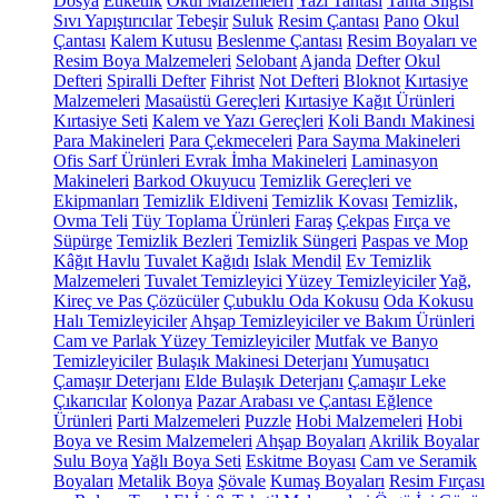
Dosya
Etiketlik
Okul Malzemeleri
Yazı Tahtası
Tahta Silgisi
Sıvı Yapıştırıcılar
Tebeşir
Suluk
Resim Çantası
Pano
Okul
Çantası
Kalem Kutusu
Beslenme Çantası
Resim Boyaları ve
Resim Boya Malzemeleri
Selobant
Ajanda
Defter
Okul
Defteri
Spiralli Defter
Fihrist
Not Defteri
Bloknot
Kırtasiye
Malzemeleri
Masaüstü Gereçleri
Kırtasiye Kağıt Ürünleri
Kırtasiye Seti
Kalem ve Yazı Gereçleri
Koli Bandı Makinesi
Para Makineleri
Para Çekmeceleri
Para Sayma Makineleri
Ofis Sarf Ürünleri
Evrak İmha Makineleri
Laminasyon
Makineleri
Barkod Okuyucu
Temizlik Gereçleri ve
Ekipmanları
Temizlik Eldiveni
Temizlik Kovası
Temizlik,
Ovma Teli
Tüy Toplama Ürünleri
Faraş
Çekpas
Fırça ve
Süpürge
Temizlik Bezleri
Temizlik Süngeri
Paspas ve Mop
Kâğıt Havlu
Tuvalet Kağıdı
Islak Mendil
Ev Temizlik
Malzemeleri
Tuvalet Temizleyici
Yüzey Temizleyiciler
Yağ,
Kireç ve Pas Çözücüler
Çubuklu Oda Kokusu
Oda Kokusu
Halı Temizleyiciler
Ahşap Temizleyiciler ve Bakım Ürünleri
Cam ve Parlak Yüzey Temizleyiciler
Mutfak ve Banyo
Temizleyiciler
Bulaşık Makinesi Deterjanı
Yumuşatıcı
Çamaşır Deterjanı
Elde Bulaşık Deterjanı
Çamaşır Leke
Çıkarıcılar
Kolonya
Pazar Arabası ve Çantası
Eğlence
Ürünleri
Parti Malzemeleri
Puzzle
Hobi Malzemeleri
Hobi
Boya ve Resim Malzemeleri
Ahşap Boyaları
Akrilik Boyalar
Sulu Boya
Yağlı Boya Seti
Eskitme Boyası
Cam ve Seramik
Boyaları
Metalik Boya
Şövale
Kumaş Boyaları
Resim Fırçası