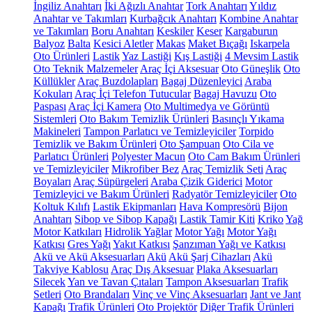
İngiliz Anahtarı
İki Ağızlı Anahtar
Tork Anahtarı
Yıldız
Anahtar ve Takımları
Kurbağcık Anahtarı
Kombine Anahtar
ve Takımları
Boru Anahtarı
Keskiler
Keser
Kargaburun
Balyoz
Balta
Kesici Aletler
Makas
Maket Bıçağı
Iskarpela
Oto Ürünleri
Lastik
Yaz Lastiği
Kış Lastiği
4 Mevsim Lastik
Oto Teknik Malzemeler
Araç İçi Aksesuar
Oto Güneşlik
Oto
Küllükler
Araç Buzdolapları
Bagaj Düzenleyici
Araba
Kokuları
Araç İçi Telefon Tutucular
Bagaj Havuzu
Oto
Paspası
Araç İçi Kamera
Oto Multimedya ve Görüntü
Sistemleri
Oto Bakım Temizlik Ürünleri
Basınçlı Yıkama
Makineleri
Tampon Parlatıcı ve Temizleyiciler
Torpido
Temizlik ve Bakım Ürünleri
Oto Şampuan
Oto Cila ve
Parlatıcı Ürünleri
Polyester Macun
Oto Cam Bakım Ürünleri
ve Temizleyiciler
Mikrofiber Bez
Araç Temizlik Seti
Araç
Boyaları
Araç Süpürgeleri
Araba Çizik Giderici
Motor
Temizleyici ve Bakım Ürünleri
Radyatör Temizleyiciler
Oto
Koltuk Kılıfı
Lastik Ekipmanları
Hava Kompresörü
Bijon
Anahtarı
Sibop ve Sibop Kapağı
Lastik Tamir Kiti
Kriko
Yağ
Motor Katkıları
Hidrolik Yağlar
Motor Yağı
Motor Yağı
Katkısı
Gres Yağı
Yakıt Katkısı
Şanzıman Yağı ve Katkısı
Akü ve Akü Aksesuarları
Akü
Akü Şarj Cihazları
Akü
Takviye Kablosu
Araç Dış Aksesuar
Plaka Aksesuarları
Silecek
Yan ve Tavan Çıtaları
Tampon Aksesuarları
Trafik
Setleri
Oto Brandaları
Vinç ve Vinç Aksesuarları
Jant ve Jant
Kapağı
Trafik Ürünleri
Oto Projektör
Diğer Trafik Ürünleri