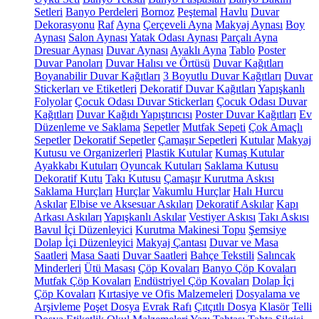
Setleri
Banyo Perdeleri
Bornoz
Peştemal
Havlu
Duvar
Dekorasyonu
Raf
Ayna
Çerçeveli Ayna
Makyaj Aynası
Boy
Aynası
Salon Aynası
Yatak Odası Aynası
Parçalı Ayna
Dresuar Aynası
Duvar Aynası
Ayaklı Ayna
Tablo
Poster
Duvar Panoları
Duvar Halısı ve Örtüsü
Duvar Kağıtları
Boyanabilir Duvar Kağıtları
3 Boyutlu Duvar Kağıtları
Duvar
Stickerları ve Etiketleri
Dekoratif Duvar Kağıtları
Yapışkanlı
Folyolar
Çocuk Odası Duvar Stickerları
Çocuk Odası Duvar
Kağıtları
Duvar Kağıdı Yapıştırıcısı
Poster Duvar Kağıtları
Ev
Düzenleme ve Saklama
Sepetler
Mutfak Sepeti
Çok Amaçlı
Sepetler
Dekoratif Sepetler
Çamaşır Sepetleri
Kutular
Makyaj
Kutusu ve Organizerleri
Plastik Kutular
Kumaş Kutular
Ayakkabı Kutuları
Oyuncak Kutuları
Saklama Kutusu
Dekoratif Kutu
Takı Kutusu
Çamaşır Kurutma Askısı
Saklama Hurçları
Hurçlar
Vakumlu Hurçlar
Halı Hurcu
Askılar
Elbise ve Aksesuar Askıları
Dekoratif Askılar
Kapı
Arkası Askıları
Yapışkanlı Askılar
Vestiyer Askısı
Takı Askısı
Bavul İçi Düzenleyici
Kurutma Makinesi Topu
Şemsiye
Dolap İçi Düzenleyici
Makyaj Çantası
Duvar ve Masa
Saatleri
Masa Saati
Duvar Saatleri
Bahçe Tekstili
Salıncak
Minderleri
Ütü Masası
Çöp Kovaları
Banyo Çöp Kovaları
Mutfak Çöp Kovaları
Endüstriyel Çöp Kovaları
Dolap İçi
Çöp Kovaları
Kırtasiye ve Ofis Malzemeleri
Dosyalama ve
Arşivleme
Poşet Dosya
Evrak Rafı
Çıtçıtlı Dosya
Klasör
Telli