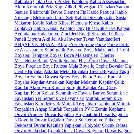
Kabloları
Çoklu Grup Prizleri
Kablolar
Kablo Aksesuarları
Akım Korumalı Priz
Kapı Zilleri
Pil ve Şarj Cihazları
Zaman
Saatleri
Elektronik Devre Elemanı
Fiş
Kablo Pabucu
Kablo
Yüksüğü
Elektronik Tamir Seti
Kablo Düzenleyiciler
Susta
Makaron Kablo
Kablo Klipsi
Klemens
Kroşe
Kablo
Toplayıcı
Kablo Kanalı
Adaptör
Duy
Buat Kutusu ve Kapağı
Aydınlatma Halatları ve Zincirleri
Enerji Sistemleri
Güneş
Paneli
Lityum Akü
Jel Akü
İnverter
Tavan Vantilatörleri
AHŞAP VE İNŞAAT
Ahşap Yer Döşeme
Parke
Parke Profil
ve Aksesuarları
Süpürgelik
Boya ve Boya Malzemeleri
Hobi
Boyaları
Tempare Boyası
Boya Malzemeleri
Tinerler
Maskeleme Bandı
Vernik
Spatula
Hışır Örtü
Duvar Macunu
Boya Fırçaları
Boya Rulosu
Mala
Boya
İç Cephe Boyalar
Dış
Cephe Boyalar
Astarlar
Metal Boyaları
Tavan Boyaları
Yağlı
Boyalar
Yalıtım Boyası
Sprey Boya
Kapı Boyası
Epoksi
Boyalar
Kapılar
Amerikan Kapılar
Melamin Kapılar
Çelik
Kapılar
Akordiyon Kapılar
Sürgülü Kapılar
Acil Çıkış
Kapıları
Kapı Kolları
Seramik ve Fayans
Banyo Seramik ve
Fayansları
Yer Seramik ve Fayansları
Mutfak Seramik ve
Fayansları
Karo
Mozaik
Mutfak Tezgahları
Laminant Mutfak
Tezgahları
Ahşap Mutfak Tezgahları
PVC Zemin Kaplama
Duvar Ürünleri
Duvar Kağıtları
Boyanabilir Duvar Kağıtları
3 Boyutlu Duvar Kağıtları
Duvar Stickerları ve Etiketleri
Dekoratif Duvar Kağıtları
Yapışkanlı Folyolar
Çocuk Odası
Duvar Stickerları
Çocuk Odası Duvar Kağıtları
Duvar Kağıdı