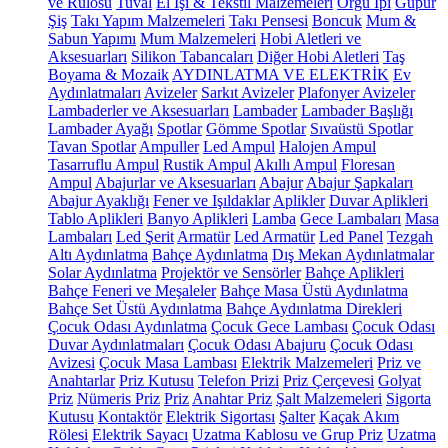
ve Rulosu
Tuval
El İşi & Tekstil Malzemeleri
Örgü İpi
Güpür
Şiş
Takı Yapım Malzemeleri
Takı Pensesi
Boncuk
Mum &
Sabun Yapımı
Mum Malzemeleri
Hobi Aletleri ve
Aksesuarları
Silikon Tabancaları
Diğer Hobi Aletleri
Taş
Boyama & Mozaik
AYDINLATMA VE ELEKTRİK
Ev
Aydınlatmaları
Avizeler
Sarkıt Avizeler
Plafonyer Avizeler
Lambaderler ve Aksesuarları
Lambader
Lambader Başlığı
Lambader Ayağı
Spotlar
Gömme Spotlar
Sıvaüstü Spotlar
Tavan Spotlar
Ampuller
Led Ampul
Halojen Ampul
Tasarruflu Ampul
Rustik Ampul
Akıllı Ampul
Floresan
Ampul
Abajurlar ve Aksesuarları
Abajur
Abajur Şapkaları
Abajur Ayaklığı
Fener ve Işıldaklar
Aplikler
Duvar Aplikleri
Tablo Aplikleri
Banyo Aplikleri
Lamba
Gece Lambaları
Masa
Lambaları
Led Şerit
Armatür
Led Armatür
Led Panel
Tezgah
Altı Aydınlatma
Bahçe Aydınlatma
Dış Mekan Aydınlatmalar
Solar Aydınlatma
Projektör ve Sensörler
Bahçe Aplikleri
Bahçe Feneri ve Meşaleler
Bahçe Masa Üstü Aydınlatma
Bahçe Set Üstü Aydınlatma
Bahçe Aydınlatma Direkleri
Çocuk Odası Aydınlatma
Çocuk Gece Lambası
Çocuk Odası
Duvar Aydınlatmaları
Çocuk Odası Abajuru
Çocuk Odası
Avizesi
Çocuk Masa Lambası
Elektrik Malzemeleri
Priz ve
Anahtarlar
Priz Kutusu
Telefon Prizi
Priz Çerçevesi
Golyat
Priz
Nümeris Priz
Priz
Anahtar Priz
Şalt Malzemeleri
Sigorta
Kutusu
Kontaktör
Elektrik Sigortası
Şalter
Kaçak Akım
Rölesi
Elektrik Sayacı
Uzatma Kablosu ve Grup Priz
Uzatma