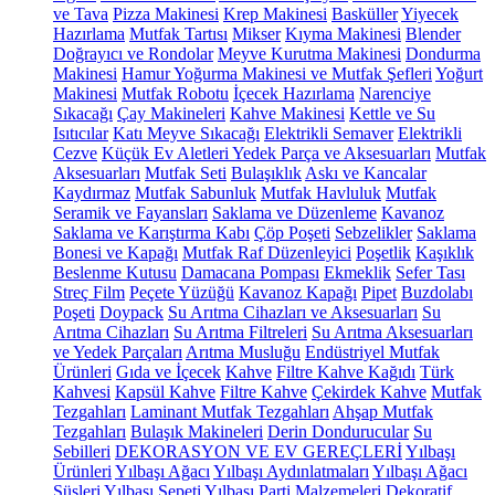
ve Tava
Pizza Makinesi
Krep Makinesi
Basküller
Yiyecek
Hazırlama
Mutfak Tartısı
Mikser
Kıyma Makinesi
Blender
Doğrayıcı ve Rondolar
Meyve Kurutma Makinesi
Dondurma
Makinesi
Hamur Yoğurma Makinesi ve Mutfak Şefleri
Yoğurt
Makinesi
Mutfak Robotu
İçecek Hazırlama
Narenciye
Sıkacağı
Çay Makineleri
Kahve Makinesi
Kettle ve Su
Isıtıcılar
Katı Meyve Sıkacağı
Elektrikli Semaver
Elektrikli
Cezve
Küçük Ev Aletleri Yedek Parça ve Aksesuarları
Mutfak
Aksesuarları
Mutfak Seti
Bulaşıklık
Askı ve Kancalar
Kaydırmaz
Mutfak Sabunluk
Mutfak Havluluk
Mutfak
Seramik ve Fayansları
Saklama ve Düzenleme
Kavanoz
Saklama ve Karıştırma Kabı
Çöp Poşeti
Sebzelikler
Saklama
Bonesi ve Kapağı
Mutfak Raf Düzenleyici
Poşetlik
Kaşıklık
Beslenme Kutusu
Damacana Pompası
Ekmeklik
Sefer Tası
Streç Film
Peçete Yüzüğü
Kavanoz Kapağı
Pipet
Buzdolabı
Poşeti
Doypack
Su Arıtma Cihazları ve Aksesuarları
Su
Arıtma Cihazları
Su Arıtma Filtreleri
Su Arıtma Aksesuarları
ve Yedek Parçaları
Arıtma Musluğu
Endüstriyel Mutfak
Ürünleri
Gıda ve İçecek
Kahve
Filtre Kahve Kağıdı
Türk
Kahvesi
Kapsül Kahve
Filtre Kahve
Çekirdek Kahve
Mutfak
Tezgahları
Laminant Mutfak Tezgahları
Ahşap Mutfak
Tezgahları
Bulaşık Makineleri
Derin Dondurucular
Su
Sebilleri
DEKORASYON VE EV GEREÇLERİ
Yılbaşı
Ürünleri
Yılbaşı Ağacı
Yılbaşı Aydınlatmaları
Yılbaşı Ağacı
Süsleri
Yılbaşı Sepeti
Yılbaşı Parti Malzemeleri
Dekoratif