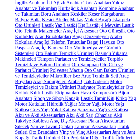
İngiliz Anahtarı
İki Ağızlı Anahtar
Tork Anahtarı
Yıldız
Anahtar ve Takımları
Kurbağcık Anahtarı
Kombine Anahtar
ve Takımları
Boru Anahtarı
Keskiler
Keser
Kargaburun
Balyoz
Balta
Kesici Aletler
Makas
Maket Bıçağı
Iskarpela
Oto Ürünleri
Lastik
Yaz Lastiği
Kış Lastiği
4 Mevsim Lastik
Oto Teknik Malzemeler
Araç İçi Aksesuar
Oto Güneşlik
Oto
Küllükler
Araç Buzdolapları
Bagaj Düzenleyici
Araba
Kokuları
Araç İçi Telefon Tutucular
Bagaj Havuzu
Oto
Paspası
Araç İçi Kamera
Oto Multimedya ve Görüntü
Sistemleri
Oto Bakım Temizlik Ürünleri
Basınçlı Yıkama
Makineleri
Tampon Parlatıcı ve Temizleyiciler
Torpido
Temizlik ve Bakım Ürünleri
Oto Şampuan
Oto Cila ve
Parlatıcı Ürünleri
Polyester Macun
Oto Cam Bakım Ürünleri
ve Temizleyiciler
Mikrofiber Bez
Araç Temizlik Seti
Araç
Boyaları
Araç Süpürgeleri
Araba Çizik Giderici
Motor
Temizleyici ve Bakım Ürünleri
Radyatör Temizleyiciler
Oto
Koltuk Kılıfı
Lastik Ekipmanları
Hava Kompresörü
Bijon
Anahtarı
Sibop ve Sibop Kapağı
Lastik Tamir Kiti
Kriko
Yağ
Motor Katkıları
Hidrolik Yağlar
Motor Yağı
Motor Yağı
Katkısı
Gres Yağı
Yakıt Katkısı
Şanzıman Yağı ve Katkısı
Akü ve Akü Aksesuarları
Akü
Akü Şarj Cihazları
Akü
Takviye Kablosu
Araç Dış Aksesuar
Plaka Aksesuarları
Silecek
Yan ve Tavan Çıtaları
Tampon Aksesuarları
Trafik
Setleri
Oto Brandaları
Vinç ve Vinç Aksesuarları
Jant ve Jant
Kapağı
Trafik Ürünleri
Oto Projektör
Diğer Trafik Ürünleri