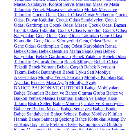
Masası Sandalyesi
Konsol
Servis Masaları
Masa ve Masa
Takımları
Yemek Masası ve Takımları
Mutfak Masası ve
Takımları
Çocuk Odası
Çocuk Odası Duvar Stickerları
Çocuk
Odası Duvar Kağıtları
Çocuk Odası Sandalyeleri
Çocuk
Odası Gardıropları
Çocuk Odası Masası
Çocuk Odası Bazası
Çocuk Odası Takımları
Çocuk Odası Komodini
Çocuk Odası
Karyolaları
Genç Odası
Genç Odası Takımları
Genç Odası
Komodini
Genç Odası Şifonyerleri
Genç Odası Bazaları
Genç Odası Gardıropları
Genç Odası Karyolaları
Ranza
Bebek Odası
Bebek Beşikleri
Mama Sandalyesi
Bebek
Karyolaları
Bebek Gardıropları
Bebek Yatakları
Bebek Odası
Takımları
Oyuncak Dolabı
Bebek Şifonyer
Bebek Odası
Tekstili
Bebek Yorganı
Bebek Çarşafı
Bebek Nevresim
Takımı
Bebek Battaniyesi
Bebek Uyku Seti
Mobilya
Aksesuarları
Mobilya Yedek Parçaları
Mobilya Kulpları
Raf
Ayakları
Keçeler
Masa Ayağı
Mobilya Ayağı
BAHÇE,BALKON VE OUTDOOR
Bahçe Mobilyaları
Bahçe Takımları
Balkon ve Bahçe Oturma Grubu
Bahçe ve
Balkon Yemek Masası Takımları
Balkon ve Bahçe Köşe
Takımı
Bistro Setleri
Bahçe Minderi
Çardak ve Kameriyeler
Bahçe ve Balkon Masası
Bahçe Şemsiyesi
Bahçe Bankı
Bahçe Sandalyeleri
Bahçe Sehpası
Bahçe Mobilya Kılıfları
Hamak
Bahçe Salıncağı
Şezlong
Bahçe Koltukları
Ahşap Ev
ve Bungalov
Tente
Prefabrik Evler
Kamp Spor ve Outdoor
Kamp Malzemeleri
Çadırlar
Kamp Sandalyesi
Uyku Tulumu