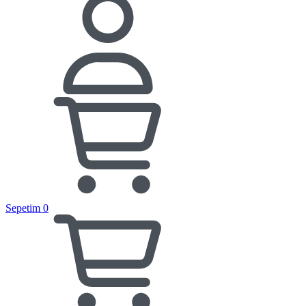
Sepetim
0