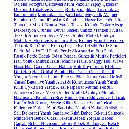
Objeler
Fotoğraf Çerçevesi
Mum
Vazolar
Yapay Çiçekler
Dekoratif Tabak ve Kaseler
Biblo
Şaraplıklar
Tütsülük ve
Buhurdanlık
Mumluklar ve Şamdanlar
Meyvelik
Magnet
Kumbara
Dekoratif Taşlar
Kül Tablası
Nazar Boncuğu
Kitap
Tutucular
Müzik Kutusu
Yatak Tepsisi
Kokulu Taşlar
Ahşap
Dekorasyon Ürünleri
Duvar Süsleri
Cansız Manken
Mutfak
Tekstili
Amerikan Servis
Masa Örtüleri
Mutfak Önlüğü
Mutfak Havlusu ve Kurulama Bezi
Runner
Fırın Eldiveni ve
Tutacak
Raf Örtüsü
Kumaş Peçete
Ev Tekstili
Perde
Stor
Perde
Jaluziler
Tül Perde
Perde Aksesuarları
Fon Perde
Rustik Perde
Çocuk Odası Perdesi
Güneşlik
Mutfak Perdeleri
Halı
Yolluk
Mutfak Halısı
Makine Halısı
Shaggy Halı
Jüt ve
Hasır Halı
Çocuk Odası Halıları
Halı Kaydırmazı
El Halısı
Deri Halı
Halı Örtüsü
Bambu Halı
Yatak Odası Tekstili
Yorgan
Nevresim Takımı
Pike ve Pike Takımı
Yatak Örtüsü
Çarşaf
Battaniye
Yatak Alezi & Koruyucusu
Yastık
Yastık
Kılıfı
Uyku Seti
Yastık Alezi
Paspaslar
Mutfak Tekstili
Amerikan Servis
Masa Örtüleri
Mutfak Önlüğü
Mutfak
Havlusu ve Kurulama Bezi
Runner
Fırın Eldiveni ve Tutacak
Raf Örtüsü
Kumaş Peçete
Kilim
Seccade
Salon Tekstili
Kırlent ve Kırlent Kılıfı
Sandalye Minderi
Koltuk Örtüsü ve
Şalı
Dekoratif Yastık
Sandalye Kılıfı
Bahçe Tekstili
Salıncak
Minderleri
Bebek Odası Tekstili
Bebek Yorganı
Bebek
Çarşafı
Bebek Nevresim Takımı
Bebek Battaniyesi
Bebek
Uyku Seti
Banyo Tekstil
Banyo Paspasları
Banyo Bakım