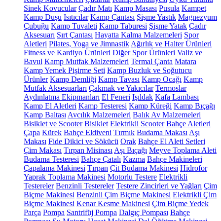
Sinek Kovucular
Çadır Matı
Kamp Masası
Pusula
Kampet
Kamp Duşu
Isıtıcılar
Kamp Çantası
Şişme Yastık
Magnezyum
Çubuğu
Kamp Tuvaleti
Kamp Taburesi
Şişme Yatak
Çadır
Aksesuarı
Sırt Çantası
Hayatta Kalma Malzemeleri
Spor
Aletleri
Pilates, Yoga ve Jimnastik
Ağırlık ve Halter Ürünleri
Fitness ve Kardiyo Ürünleri
Diğer Spor Ürünleri
Valiz ve
Bavul
Kamp Mutfak Malzemeleri
Termal Çanta
Matara
Kamp Yemek Pişirme Seti
Kamp Buzluk ve Soğutucu
Ürünler
Kamp Demliği
Kamp Tavası
Kamp Ocağı
Kamp
Mutfak Aksesuarları
Çakmak ve Yakıcılar
Termoslar
Aydınlatma Ekipmanları
El Feneri
Işıldak
Kafa Lambası
Kamp El Aletleri
Kamp Testeresi
Kamp Küreği
Kamp Bıçağı
Kamp Baltası
Avcılık Malzemeleri
Balık Av Malzemeleri
Bisiklet ve Scooter
Bisiklet
Elektrikli Scooter
Bahçe Aletleri
Çapa
Kürek
Bahçe Eldiveni
Tırmık
Budama Makası
Aşı
Makası
Fide Dikici ve Sökücü
Orak
Bahçe El Aleti Setleri
Çim Makası
Tırpan Misinası
Aşı Bıçağı
Meyve Toplama Aleti
Budama Testeresi
Bahçe Çatalı
Kazma
Bahçe Makineleri
Çapalama Makinesi
Tırpan
Çit Budama Makinesi
Hidrofor
Yaprak Toplama Makinesi
Motorlu Testere
Elektrikli
Testereler
Benzinli Testereler
Testere Zincirleri ve Yağları
Çim
Biçme Makinesi
Benzinli Çim Biçme Makinesi
Elektrikli Çim
Biçme Makinesi
Kenar Kesme Makinesi
Çim Biçme Yedek
Parça
Pompa
Santrifüj Pompa
Dalgıç Pompası
Bahçe