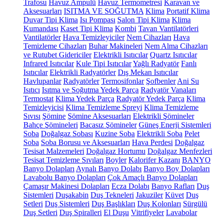
Trafosu
Havuz Ampulü
Havuz Termometresi
Karavan ve
Aksesuarları
ISITMA VE SOĞUTMA
Klima
Portatif Klima
Duvar Tipi Klima
Isı Pompası
Salon Tipi Klima
Klima
Kumandası
Kaset Tipi Klima
Kombi
Tavan Vantilatörleri
Vantilatörler
Hava Temizleyiciler
Nem Cihazları
Hava
Temizleme Cihazları
Buhar Makineleri
Nem Alma Cihazları
ve Rutubet Gidericiler
Elektrikli Isıtıcılar
Quartz Isıtıcılar
Infrared Isıtıcılar
Kule Tipi Isıtıcılar
Yağlı Radyatör
Fanlı
Isıtıcılar
Elektrikli Radyatörler
Dış Mekan Isıtıcılar
Havlupanlar
Radyatörler
Termosifonlar
Şofbenler
Ani Su
Isıtıcı
Isıtma ve Soğutma Yedek Parça
Radyatör Vanaları
Termostat
Klima Yedek Parça
Radyatör Yedek Parça
Klima
Temizleyicisi
Klima Temizleme Spreyi
Klima Temizleme
Sıvısı
Şömine
Şömine Aksesuarları
Elektrikli Şömineler
Bahçe Şömineleri
Bacasız Şömineler
Güneş Enerji Sistemleri
Soba
Doğalgaz Sobası
Kuzine Soba
Elektrikli Soba
Pelet
Soba
Soba Borusu ve Aksesuarları
Hava Perdesi
Doğalgaz
Tesisat Malzemeleri
Doğalgaz Hortumu
Doğalgaz Menfezleri
Tesisat Temizleme Sıvıları
Boyler
Kalorifer Kazanı
BANYO
Banyo Dolapları
Aynalı Banyo Dolabı
Banyo Boy Dolapları
Lavabolu Banyo Dolapları
Çok Amaçlı Banyo Dolapları
Çamaşır Makinesi Dolapları
Ecza Dolabı
Banyo Rafları
Duş
Sistemleri
Duşakabin
Duş Tekneleri
Jakuziler
Küvet
Duş
Setleri
Duş Sistemleri
Duş Başlıkları
Duş Kolonları
Sürgülü
Duş Setleri
Duş Spiralleri
El Duşu
Vitrifiyeler
Lavabolar