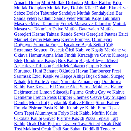
Amaçlı Dolap
Mini Mutfak Dolapları
Mutfak Rafları
Köşe
Mutfak Dolapları
Mutfak Boy Dolabı
Kiler Dolabı
Ekmek ve
Sebze Dolabı
Tabureler
Sandalye
Mutfak Sandalyeleri
Bar
Sandalyeleri
Katlanır Sandalyeler
Mutfak Köşe Takımları
Masa ve Masa Takımları
Yemek Masası ve Takımları
Mutfak
Masası ve Takımları
Eviye
Mutfak Bataryaları
Mutfak
Gereçleri
Kesme Tahtası
Rende
Servis Gereçleri
Patates Ezici
Manuel Kıyma Makinesi
Krema Pompası
Dilimleyici
Doğrayıcı
Yumurta Fırçası
Bıçak ve Bıçak Setleri
Yağ
Sıçratmaz
Soyucu, Oyacak
Ölçü Kabı ve Kaşığı
Merdane ve
Oklava
Hamur Açma Matı
Fındık Kıracağı ve Ceviz Kıracağı
Elek
Dondurma Kaşığı
Buz Kalıbı
Bıçak Bileyici Masat
Açacak ve Tirbuşon
Çekirdek Çıkarıcı
Çırpıcı
Sebze
Kurutucu
Huni
Baharat Öğütücü
Havan
Hamburger Presi
Sarımsak Ezici
Kaşık ve Kepçe Altlığı
Bıçak Standı
Süzgeç
Nihale
İçli Köfte Aparatı
Yumurta Zamanlayıcı
Dondurma
Kalıbı
Buz Kovası
Et Dövme Aleti
Sarma Makinesi
Kahve
Değirmenleri
Limon Sıkacağı
Pişirme Grubu
Çay ve Kahve
Demleme
French Press
Dripper
Chemex
Cezve
Çay Süzgeci
Demlik
Moka Pot
Çaydanlık
Kahve Filtresi
Sifon Kahve
Fırında Pişirme
Pasta Kalıbı
Kurabiye Kalıbı
Fırın Tepsisi
Cam Tepsi
Alüminyum Folyo
Kek Kalıbı
Muffin Kalıbı
Çikolata Kalıbı
Güveç
Pişirme Kağıdı
Pizza Tepsisi
Tart
Kalıbı
Ocak Üstü Pişirme
Tava ve Tava Setleri
Ocak Üstü
Tost Makinesi
Ocak Üstü Sac
Sahan
Düdüklü Tencere