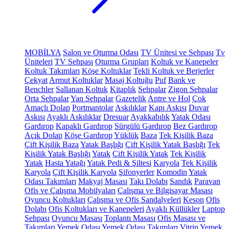
MOBİLYA
Salon ve Oturma Odası
TV Ünitesi ve Sehpası
Tv
Üniteleri
TV Sehpası
Oturma Grupları
Koltuk ve Kanepeler
Koltuk Takımları
Köşe Koltuklar
Tekli Koltuk ve Berjerler
Çekyat
Armut Koltuklar
Masaj Koltuğu
Puf
Bank ve
Benchler
Sallanan Koltuk
Kitaplık
Sehpalar
Zigon Sehpalar
Orta Sehpalar
Yan Sehpalar
Gazetelik
Antre ve Hol
Çok
Amaçlı Dolap
Portmantolar
Askılıklar
Kapı Askısı
Duvar
Askısı
Ayaklı Askılıklar
Dresuar
Ayakkabılık
Yatak Odası
Gardırop
Kapaklı Gardırop
Sürgülü Gardırop
Bez Gardırop
Açık Dolap
Köşe Gardırop
Yüklük
Baza
Tek Kişilik Baza
Çift Kişilik Baza
Yatak Başlığı
Çift Kişilik Yatak Başlığı
Tek
Kişilik Yatak Başlığı
Yatak
Çift Kişilik Yatak
Tek Kişilik
Yatak
Hasta Yatağı
Yatak Pedi & Şiltesi
Karyola
Tek Kişilik
Karyola
Çift Kişilik Karyola
Şifonyerler
Komodin
Yatak
Odası Takımları
Makyaj Masası
Takı Dolabı
Sandık
Paravan
Ofis ve Çalışma Mobilyaları
Çalışma ve Bilgisayar Masası
Oyuncu Koltukları
Çalışma ve Ofis Sandalyeleri
Keson
Ofis
Dolabı
Ofis Koltukları ve Kanepeleri
Ayaklı Küllükler
Laptop
Sehpası
Oyuncu Masası
Toplantı Masası
Ofis Masası ve
Takımları
Yemek Odası
Yemek Odası Takımları
Vitrin
Yemek