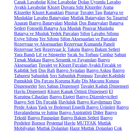
Çanak Lavabolar
Köşe Lavabolar
Dolap Uyumlu Lavabo
Ayaklı Lavabolar
Klozet
Duvara Sıfır Klozetler
Asma
Klozetler
Klozet Kapakları
Pisuvar
Tuvalet Taşı
Batarya ve
Musluklar
Lavabo Bataryaları
Mutfak Bataryaları
Su Tasarruf
Aparatı
Banyo Bataryaları
Musluk
Duş Bataryaları
Batarya
Setleri
Fotoselli Batarya
Ara Musluk
Pisuvar Musluğu
Batarya ve Musluk Yedek Parçaları
Sifon
Lavabo Sifonu
Eviye Sifonu
Yer Sifonu
Sifon Aksesuarları ve Parçaları
Rezervuar ve Aksesuarları
Rezervuar Kumanda Paneli
Rezervuar Seti
Rezervuar İç Takımı
Banyo Bakım Setleri
Yara Bandı
Lif ve Süngerler
Sıcak Su Torbası
Cımbız
Sabun
Tırnak Makası
Banyo Seramik ve Fayansları
Banyo
Aksesuarları
Tuvalet ve Klozet Fırçaları
Ayaklı Fırçalık ve
Kağıtlık Seti
Duş Rafı
Banyo Aynaları
Banyo Askısı
Banyo
Taburesi
Sabunluk
Sıvı Sabunluk Pompası
Tuvalet Kağıtlığı
Pamukluk
Diş Fırçası Koruma Kabı
Diş Macunu Kutusu
Dispenserler
Sıvı Sabun Dispenseri
Tuvalet Kağıdı Dispenseri
Havlu Dispenseri
Klozet Kapak Örtüsü Dispenseri
El
Kurutma Cihazları
Banyo Etajeri
Banyo Düzenleyicileri
Banyo Seti
Diş Fırçalık
Havluluk
Banyo Kaydırmazı
Duş
Perde Askısı
Yaşlı ve Bedensel Engelli Banyo Ürünleri
Banyo
Havalandırma ve Isıtma
Banyo Aspiratörü
Diğer
Banyo
Tekstil
Banyo Paspasları
Banyo Bakım Setleri
Banyo
Perdeleri
Bornoz
Peştemal
Havlu
MUTFAK
Mutfak
Mobilyaları
Mutfak Dolapları
Hazır Mutfak Dolapları
Çok