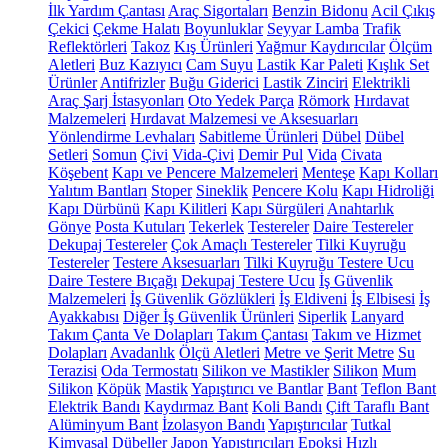
İlk Yardım Çantası
Araç Sigortaları
Benzin Bidonu
Acil Çıkış
Çekici
Çekme Halatı
Boyunluklar
Seyyar Lamba
Trafik
Reflektörleri
Takoz
Kış Ürünleri
Yağmur Kaydırıcılar
Ölçüm
Aletleri
Buz Kazıyıcı
Cam Suyu
Lastik Kar Paleti
Kışlık Set
Ürünler
Antifrizler
Buğu Giderici
Lastik Zinciri
Elektrikli
Araç Şarj İstasyonları
Oto Yedek Parça
Römork
Hırdavat
Malzemeleri
Hırdavat Malzemesi ve Aksesuarları
Yönlendirme Levhaları
Sabitleme Ürünleri
Dübel
Dübel
Setleri
Somun
Çivi
Vida-Çivi
Demir Pul
Vida
Civata
Köşebent
Kapı ve Pencere Malzemeleri
Menteşe
Kapı Kolları
Yalıtım Bantları
Stoper
Sineklik
Pencere Kolu
Kapı Hidroliği
Kapı Dürbünü
Kapı Kilitleri
Kapı Sürgüleri
Anahtarlık
Gönye
Posta Kutuları
Tekerlek
Testereler
Daire Testereler
Dekupaj Testereler
Çok Amaçlı Testereler
Tilki Kuyruğu
Testereler
Testere Aksesuarları
Tilki Kuyruğu Testere Ucu
Daire Testere Bıçağı
Dekupaj Testere Ucu
İş Güvenlik
Malzemeleri
İş Güvenlik Gözlükleri
İş Eldiveni
İş Elbisesi
İş
Ayakkabısı
Diğer İş Güvenlik Ürünleri
Siperlik
Lanyard
Takım Çanta Ve Dolapları
Takım Çantası
Takım ve Hizmet
Dolapları
Avadanlık
Ölçü Aletleri
Metre ve Şerit Metre
Su
Terazisi
Oda Termostatı
Silikon ve Mastikler
Silikon
Mum
Silikon
Köpük
Mastik
Yapıştırıcı ve Bantlar
Bant
Teflon Bant
Elektrik Bandı
Kaydırmaz Bant
Koli Bandı
Çift Taraflı Bant
Alüminyum Bant
İzolasyon Bandı
Yapıştırıcılar
Tutkal
Kimyasal Dübeller
Japon Yapıştırıcıları
Epoksi
Hızlı