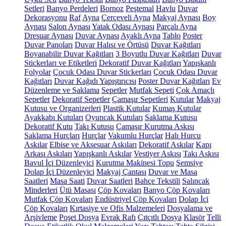
Setleri
Banyo Perdeleri
Bornoz
Peştemal
Havlu
Duvar
Dekorasyonu
Raf
Ayna
Çerçeveli Ayna
Makyaj Aynası
Boy
Aynası
Salon Aynası
Yatak Odası Aynası
Parçalı Ayna
Dresuar Aynası
Duvar Aynası
Ayaklı Ayna
Tablo
Poster
Duvar Panoları
Duvar Halısı ve Örtüsü
Duvar Kağıtları
Boyanabilir Duvar Kağıtları
3 Boyutlu Duvar Kağıtları
Duvar
Stickerları ve Etiketleri
Dekoratif Duvar Kağıtları
Yapışkanlı
Folyolar
Çocuk Odası Duvar Stickerları
Çocuk Odası Duvar
Kağıtları
Duvar Kağıdı Yapıştırıcısı
Poster Duvar Kağıtları
Ev
Düzenleme ve Saklama
Sepetler
Mutfak Sepeti
Çok Amaçlı
Sepetler
Dekoratif Sepetler
Çamaşır Sepetleri
Kutular
Makyaj
Kutusu ve Organizerleri
Plastik Kutular
Kumaş Kutular
Ayakkabı Kutuları
Oyuncak Kutuları
Saklama Kutusu
Dekoratif Kutu
Takı Kutusu
Çamaşır Kurutma Askısı
Saklama Hurçları
Hurçlar
Vakumlu Hurçlar
Halı Hurcu
Askılar
Elbise ve Aksesuar Askıları
Dekoratif Askılar
Kapı
Arkası Askıları
Yapışkanlı Askılar
Vestiyer Askısı
Takı Askısı
Bavul İçi Düzenleyici
Kurutma Makinesi Topu
Şemsiye
Dolap İçi Düzenleyici
Makyaj Çantası
Duvar ve Masa
Saatleri
Masa Saati
Duvar Saatleri
Bahçe Tekstili
Salıncak
Minderleri
Ütü Masası
Çöp Kovaları
Banyo Çöp Kovaları
Mutfak Çöp Kovaları
Endüstriyel Çöp Kovaları
Dolap İçi
Çöp Kovaları
Kırtasiye ve Ofis Malzemeleri
Dosyalama ve
Arşivleme
Poşet Dosya
Evrak Rafı
Çıtçıtlı Dosya
Klasör
Telli