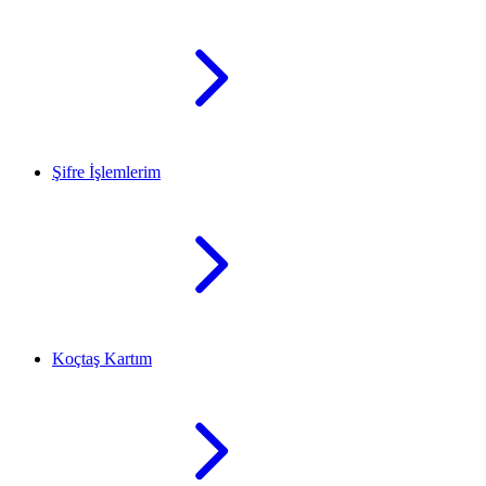
Şifre İşlemlerim
Koçtaş Kartım