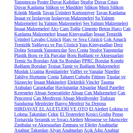
Yapıştırıcısı
Poster Duvar Kağıtları
Strafor
Duvar Çıtası
Duvar Kaplama
Silikon ve Mastikler
Silikon
Mum Silikon
Köpük
Mastik
Tavan Ürünleri
Kartonpiyer
Tavan Kaplama
İnşaat ve İzolasyon
İzolasyon Malzemeleri
Su Yalıtım
Malzemeleri
Isı Yalıtım Malzemeleri
Ses Yalıtım Malzemeleri
İnşaat Malzemeleri
Alçı
Cam Tuğla
Çimento
Beton Harcı
Çatı
Kaplama Malzemeleri
İnşaat Kimyasalları
İnşaat Temizlik
Ürünleri
Lavabo Çözücü
Harç ve Sıva Çözücü
Çok Amaçlı
Temizlik
Yağlayıcı ve Pas Çözücü
Yapı Kimyasalları
Derz
Dolgu
Seramik Yapıştırıcılar
Sıvı Conta
Strafor Yapıştırılar
Plastik Boru ve Ek Parçalar
Boru Bağlantı ve Aksesuarları
Temiz Su Boruları
Atık Su Boruları
PPRC Borular
Kombi
Bağlantı Boruları
Tesisat Tamir ve Bağlantı Malzemeleri
Musluk Uzatma
Regülatörler
Valfler ve Vanalar
Nipeller
Tahliye Hortumu
Conta
Taharet Çubuğu
Fittings
Tıpalar ve
Süzgeçler
İnşaat Makineleri
Elektrikli Vinçler
Taşıma
Arabaları
Caraskallar
Havlupanlar
Ahşaplar
Masif Paneller
Keresteler
Ahşap Seperatörler
Ahşap Çatı Malzemeleri
Çatı
Penceresi
Çatı Merdiveni
Ahşap Merdivenler
Trabzan
Sundurma
Menfezler
Banyo Menfezi
Su Deposu
HIRDAVAT EL ALETLERİ VE OTO
El Aletleri
Lokma ve
Lokma Takımları
Çekiç
El Testereleri
Kesici Grubu
Pense
Tornavida
Seramik ve Sıvacı Aletleri
Mengene ve İşkenceler
Zımbalar ve Aksesuarları
Zımpara ve Eğeler
Anahtarlar
Anahtar Takımları
Alyan Anahtarları
Açık Ağız Anahtar