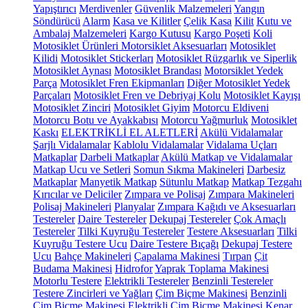
Yapıştırıcı
Merdivenler
Güvenlik Malzemeleri
Yangın
Söndürücü
Alarm
Kasa ve Kilitler
Çelik Kasa
Kilit
Kutu ve
Ambalaj Malzemeleri
Kargo Kutusu
Kargo Poşeti
Koli
Motosiklet Ürünleri
Motorsiklet Aksesuarları
Motosiklet
Kilidi
Motosiklet Stickerları
Motosiklet Rüzgarlık ve Siperlik
Motosiklet Aynası
Motosiklet Brandası
Motorsiklet Yedek
Parça
Motosiklet Fren Ekipmanları
Diğer Motosiklet Yedek
Parçaları
Motosiklet Fren ve Debriyaj Kolu
Motosiklet Kayışı
Motosiklet Zinciri
Motosiklet Giyim
Motorcu Eldiveni
Motorcu Botu ve Ayakkabısı
Motorcu Yağmurluk
Motosiklet
Kaskı
ELEKTRİKLİ EL ALETLERİ
Akülü Vidalamalar
Şarjlı Vidalamalar
Kablolu Vidalamalar
Vidalama Uçları
Matkaplar
Darbeli Matkaplar
Akülü Matkap ve Vidalamalar
Matkap Ucu ve Setleri
Somun Sıkma Makineleri
Darbesiz
Matkaplar
Manyetik Matkap
Sütunlu Matkap
Matkap Tezgahı
Kırıcılar ve Deliciler
Zımpara ve Polisaj
Zımpara Makineleri
Polisaj Makineleri
Planyalar
Zımpara Kağıdı ve Aksesuarları
Testereler
Daire Testereler
Dekupaj Testereler
Çok Amaçlı
Testereler
Tilki Kuyruğu Testereler
Testere Aksesuarları
Tilki
Kuyruğu Testere Ucu
Daire Testere Bıçağı
Dekupaj Testere
Ucu
Bahçe Makineleri
Çapalama Makinesi
Tırpan
Çit
Budama Makinesi
Hidrofor
Yaprak Toplama Makinesi
Motorlu Testere
Elektrikli Testereler
Benzinli Testereler
Testere Zincirleri ve Yağları
Çim Biçme Makinesi
Benzinli
Çim Biçme Makinesi
Elektrikli Çim Biçme Makinesi
Kenar