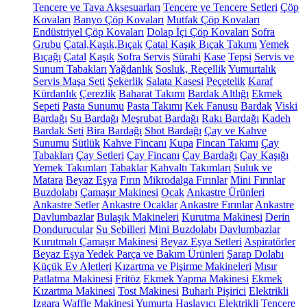
Tencere ve Tava Aksesuarları
Tencere ve Tencere Setleri
Çöp
Kovaları
Banyo Çöp Kovaları
Mutfak Çöp Kovaları
Endüstriyel Çöp Kovaları
Dolap İçi Çöp Kovaları
Sofra
Grubu
Çatal,Kaşık,Bıçak
Çatal Kaşık Bıçak Takımı
Yemek
Bıçağı
Çatal
Kaşık
Sofra Servis
Sürahi
Kase
Tepsi
Servis ve
Sunum Tabakları
Yağdanlık
Sosluk, Reçellik
Yumurtalık
Servis Maşa Seti
Şekerlik
Salata Kasesi
Peçetelik
Karaf
Kürdanlık
Çerezlik
Baharat Takımı
Bardak Altlığı
Ekmek
Sepeti
Pasta Sunumu
Pasta Takımı
Kek Fanusu
Bardak
Viski
Bardağı
Su Bardağı
Meşrubat Bardağı
Rakı Bardağı
Kadeh
Bardak Seti
Bira Bardağı
Shot Bardağı
Çay ve Kahve
Sunumu
Sütlük
Kahve Fincanı
Kupa
Fincan Takımı
Çay
Tabakları
Çay Setleri
Çay Fincanı
Çay Bardağı
Çay Kaşığı
Yemek Takımları
Tabaklar
Kahvaltı Takımları
Suluk ve
Matara
Beyaz Eşya
Fırın
Mikrodalga Fırınlar
Mini Fırınlar
Buzdolabı
Çamaşır Makinesi
Ocak
Ankastre Ürünleri
Ankastre Setler
Ankastre Ocaklar
Ankastre Fırınlar
Ankastre
Davlumbazlar
Bulaşık Makineleri
Kurutma Makinesi
Derin
Dondurucular
Su Sebilleri
Mini Buzdolabı
Davlumbazlar
Kurutmalı Çamaşır Makinesi
Beyaz Eşya Setleri
Aspiratörler
Beyaz Eşya Yedek Parça ve Bakım Ürünleri
Şarap Dolabı
Küçük Ev Aletleri
Kızartma ve Pişirme Makineleri
Mısır
Patlatma Makinesi
Fritöz
Ekmek Yapma Makinesi
Ekmek
Kızartma Makinesi
Tost Makinesi
Buharlı Pişirici
Elektrikli
Izgara
Waffle Makinesi
Yumurta Haşlayıcı
Elektrikli Tencere