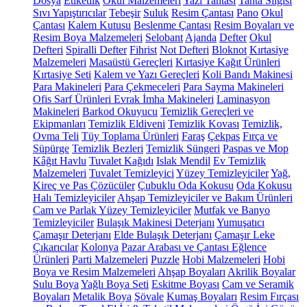
Dosya
Etiketlik
Okul Malzemeleri
Yazı Tahtası
Tahta Silgisi
Sıvı Yapıştırıcılar
Tebeşir
Suluk
Resim Çantası
Pano
Okul
Çantası
Kalem Kutusu
Beslenme Çantası
Resim Boyaları ve
Resim Boya Malzemeleri
Selobant
Ajanda
Defter
Okul
Defteri
Spiralli Defter
Fihrist
Not Defteri
Bloknot
Kırtasiye
Malzemeleri
Masaüstü Gereçleri
Kırtasiye Kağıt Ürünleri
Kırtasiye Seti
Kalem ve Yazı Gereçleri
Koli Bandı Makinesi
Para Makineleri
Para Çekmeceleri
Para Sayma Makineleri
Ofis Sarf Ürünleri
Evrak İmha Makineleri
Laminasyon
Makineleri
Barkod Okuyucu
Temizlik Gereçleri ve
Ekipmanları
Temizlik Eldiveni
Temizlik Kovası
Temizlik,
Ovma Teli
Tüy Toplama Ürünleri
Faraş
Çekpas
Fırça ve
Süpürge
Temizlik Bezleri
Temizlik Süngeri
Paspas ve Mop
Kâğıt Havlu
Tuvalet Kağıdı
Islak Mendil
Ev Temizlik
Malzemeleri
Tuvalet Temizleyici
Yüzey Temizleyiciler
Yağ,
Kireç ve Pas Çözücüler
Çubuklu Oda Kokusu
Oda Kokusu
Halı Temizleyiciler
Ahşap Temizleyiciler ve Bakım Ürünleri
Cam ve Parlak Yüzey Temizleyiciler
Mutfak ve Banyo
Temizleyiciler
Bulaşık Makinesi Deterjanı
Yumuşatıcı
Çamaşır Deterjanı
Elde Bulaşık Deterjanı
Çamaşır Leke
Çıkarıcılar
Kolonya
Pazar Arabası ve Çantası
Eğlence
Ürünleri
Parti Malzemeleri
Puzzle
Hobi Malzemeleri
Hobi
Boya ve Resim Malzemeleri
Ahşap Boyaları
Akrilik Boyalar
Sulu Boya
Yağlı Boya Seti
Eskitme Boyası
Cam ve Seramik
Boyaları
Metalik Boya
Şövale
Kumaş Boyaları
Resim Fırçası