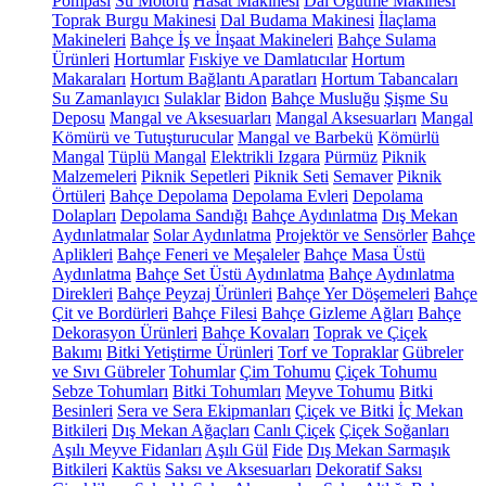
Pompası
Su Motoru
Hasat Makinesi
Dal Öğütme Makinesi
Toprak Burgu Makinesi
Dal Budama Makinesi
İlaçlama
Makineleri
Bahçe İş ve İnşaat Makineleri
Bahçe Sulama
Ürünleri
Hortumlar
Fıskiye ve Damlatıcılar
Hortum
Makaraları
Hortum Bağlantı Aparatları
Hortum Tabancaları
Su Zamanlayıcı
Sulaklar
Bidon
Bahçe Musluğu
Şişme Su
Deposu
Mangal ve Aksesuarları
Mangal Aksesuarları
Mangal
Kömürü ve Tutuşturucular
Mangal ve Barbekü
Kömürlü
Mangal
Tüplü Mangal
Elektrikli Izgara
Pürmüz
Piknik
Malzemeleri
Piknik Sepetleri
Piknik Seti
Semaver
Piknik
Örtüleri
Bahçe Depolama
Depolama Evleri
Depolama
Dolapları
Depolama Sandığı
Bahçe Aydınlatma
Dış Mekan
Aydınlatmalar
Solar Aydınlatma
Projektör ve Sensörler
Bahçe
Aplikleri
Bahçe Feneri ve Meşaleler
Bahçe Masa Üstü
Aydınlatma
Bahçe Set Üstü Aydınlatma
Bahçe Aydınlatma
Direkleri
Bahçe Peyzaj Ürünleri
Bahçe Yer Döşemeleri
Bahçe
Çit ve Bordürleri
Bahçe Filesi
Bahçe Gizleme Ağları
Bahçe
Dekorasyon Ürünleri
Bahçe Kovaları
Toprak ve Çiçek
Bakımı
Bitki Yetiştirme Ürünleri
Torf ve Topraklar
Gübreler
ve Sıvı Gübreler
Tohumlar
Çim Tohumu
Çiçek Tohumu
Sebze Tohumları
Bitki Tohumları
Meyve Tohumu
Bitki
Besinleri
Sera ve Sera Ekipmanları
Çiçek ve Bitki
İç Mekan
Bitkileri
Dış Mekan Ağaçları
Canlı Çiçek
Çiçek Soğanları
Aşılı Meyve Fidanları
Aşılı Gül
Fide
Dış Mekan Sarmaşık
Bitkileri
Kaktüs
Saksı ve Aksesuarları
Dekoratif Saksı