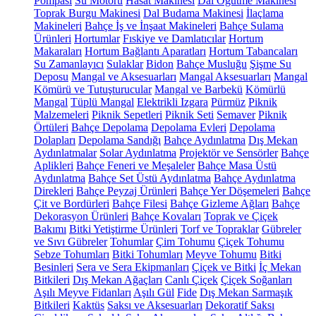
Pompası
Su Motoru
Hasat Makinesi
Dal Öğütme Makinesi
Toprak Burgu Makinesi
Dal Budama Makinesi
İlaçlama
Makineleri
Bahçe İş ve İnşaat Makineleri
Bahçe Sulama
Ürünleri
Hortumlar
Fıskiye ve Damlatıcılar
Hortum
Makaraları
Hortum Bağlantı Aparatları
Hortum Tabancaları
Su Zamanlayıcı
Sulaklar
Bidon
Bahçe Musluğu
Şişme Su
Deposu
Mangal ve Aksesuarları
Mangal Aksesuarları
Mangal
Kömürü ve Tutuşturucular
Mangal ve Barbekü
Kömürlü
Mangal
Tüplü Mangal
Elektrikli Izgara
Pürmüz
Piknik
Malzemeleri
Piknik Sepetleri
Piknik Seti
Semaver
Piknik
Örtüleri
Bahçe Depolama
Depolama Evleri
Depolama
Dolapları
Depolama Sandığı
Bahçe Aydınlatma
Dış Mekan
Aydınlatmalar
Solar Aydınlatma
Projektör ve Sensörler
Bahçe
Aplikleri
Bahçe Feneri ve Meşaleler
Bahçe Masa Üstü
Aydınlatma
Bahçe Set Üstü Aydınlatma
Bahçe Aydınlatma
Direkleri
Bahçe Peyzaj Ürünleri
Bahçe Yer Döşemeleri
Bahçe
Çit ve Bordürleri
Bahçe Filesi
Bahçe Gizleme Ağları
Bahçe
Dekorasyon Ürünleri
Bahçe Kovaları
Toprak ve Çiçek
Bakımı
Bitki Yetiştirme Ürünleri
Torf ve Topraklar
Gübreler
ve Sıvı Gübreler
Tohumlar
Çim Tohumu
Çiçek Tohumu
Sebze Tohumları
Bitki Tohumları
Meyve Tohumu
Bitki
Besinleri
Sera ve Sera Ekipmanları
Çiçek ve Bitki
İç Mekan
Bitkileri
Dış Mekan Ağaçları
Canlı Çiçek
Çiçek Soğanları
Aşılı Meyve Fidanları
Aşılı Gül
Fide
Dış Mekan Sarmaşık
Bitkileri
Kaktüs
Saksı ve Aksesuarları
Dekoratif Saksı