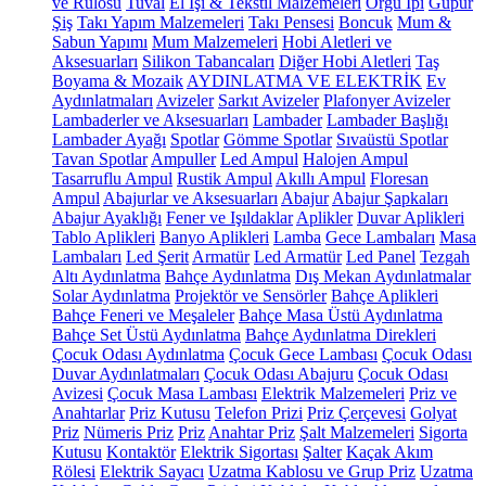
ve Rulosu
Tuval
El İşi & Tekstil Malzemeleri
Örgü İpi
Güpür
Şiş
Takı Yapım Malzemeleri
Takı Pensesi
Boncuk
Mum &
Sabun Yapımı
Mum Malzemeleri
Hobi Aletleri ve
Aksesuarları
Silikon Tabancaları
Diğer Hobi Aletleri
Taş
Boyama & Mozaik
AYDINLATMA VE ELEKTRİK
Ev
Aydınlatmaları
Avizeler
Sarkıt Avizeler
Plafonyer Avizeler
Lambaderler ve Aksesuarları
Lambader
Lambader Başlığı
Lambader Ayağı
Spotlar
Gömme Spotlar
Sıvaüstü Spotlar
Tavan Spotlar
Ampuller
Led Ampul
Halojen Ampul
Tasarruflu Ampul
Rustik Ampul
Akıllı Ampul
Floresan
Ampul
Abajurlar ve Aksesuarları
Abajur
Abajur Şapkaları
Abajur Ayaklığı
Fener ve Işıldaklar
Aplikler
Duvar Aplikleri
Tablo Aplikleri
Banyo Aplikleri
Lamba
Gece Lambaları
Masa
Lambaları
Led Şerit
Armatür
Led Armatür
Led Panel
Tezgah
Altı Aydınlatma
Bahçe Aydınlatma
Dış Mekan Aydınlatmalar
Solar Aydınlatma
Projektör ve Sensörler
Bahçe Aplikleri
Bahçe Feneri ve Meşaleler
Bahçe Masa Üstü Aydınlatma
Bahçe Set Üstü Aydınlatma
Bahçe Aydınlatma Direkleri
Çocuk Odası Aydınlatma
Çocuk Gece Lambası
Çocuk Odası
Duvar Aydınlatmaları
Çocuk Odası Abajuru
Çocuk Odası
Avizesi
Çocuk Masa Lambası
Elektrik Malzemeleri
Priz ve
Anahtarlar
Priz Kutusu
Telefon Prizi
Priz Çerçevesi
Golyat
Priz
Nümeris Priz
Priz
Anahtar Priz
Şalt Malzemeleri
Sigorta
Kutusu
Kontaktör
Elektrik Sigortası
Şalter
Kaçak Akım
Rölesi
Elektrik Sayacı
Uzatma Kablosu ve Grup Priz
Uzatma