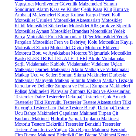
Yapıştırıcı
Merdivenler
Güvenlik Malzemeleri
Yangın
Söndürücü
Alarm
Kasa ve Kilitler
Çelik Kasa
Kilit
Kutu ve
Ambalaj Malzemeleri
Kargo Kutusu
Kargo Poşeti
Koli
Motosiklet Ürünleri
Motorsiklet Aksesuarları
Motosiklet
Kilidi
Motosiklet Stickerları
Motosiklet Rüzgarlık ve Siperlik
Motosiklet Aynası
Motosiklet Brandası
Motorsiklet Yedek
Parça
Motosiklet Fren Ekipmanları
Diğer Motosiklet Yedek
Parçaları
Motosiklet Fren ve Debriyaj Kolu
Motosiklet Kayışı
Motosiklet Zinciri
Motosiklet Giyim
Motorcu Eldiveni
Motorcu Botu ve Ayakkabısı
Motorcu Yağmurluk
Motosiklet
Kaskı
ELEKTRİKLİ EL ALETLERİ
Akülü Vidalamalar
Şarjlı Vidalamalar
Kablolu Vidalamalar
Vidalama Uçları
Matkaplar
Darbeli Matkaplar
Akülü Matkap ve Vidalamalar
Matkap Ucu ve Setleri
Somun Sıkma Makineleri
Darbesiz
Matkaplar
Manyetik Matkap
Sütunlu Matkap
Matkap Tezgahı
Kırıcılar ve Deliciler
Zımpara ve Polisaj
Zımpara Makineleri
Polisaj Makineleri
Planyalar
Zımpara Kağıdı ve Aksesuarları
Testereler
Daire Testereler
Dekupaj Testereler
Çok Amaçlı
Testereler
Tilki Kuyruğu Testereler
Testere Aksesuarları
Tilki
Kuyruğu Testere Ucu
Daire Testere Bıçağı
Dekupaj Testere
Ucu
Bahçe Makineleri
Çapalama Makinesi
Tırpan
Çit
Budama Makinesi
Hidrofor
Yaprak Toplama Makinesi
Motorlu Testere
Elektrikli Testereler
Benzinli Testereler
Testere Zincirleri ve Yağları
Çim Biçme Makinesi
Benzinli
Çim Biçme Makinesi
Elektrikli Çim Biçme Makinesi
Kenar