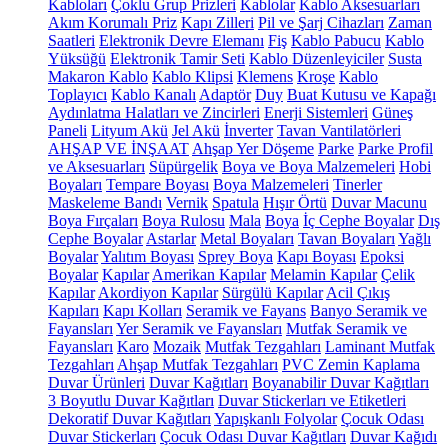
Kabloları
Çoklu Grup Prizleri
Kablolar
Kablo Aksesuarları
Akım Korumalı Priz
Kapı Zilleri
Pil ve Şarj Cihazları
Zaman
Saatleri
Elektronik Devre Elemanı
Fiş
Kablo Pabucu
Kablo
Yüksüğü
Elektronik Tamir Seti
Kablo Düzenleyiciler
Susta
Makaron Kablo
Kablo Klipsi
Klemens
Kroşe
Kablo
Toplayıcı
Kablo Kanalı
Adaptör
Duy
Buat Kutusu ve Kapağı
Aydınlatma Halatları ve Zincirleri
Enerji Sistemleri
Güneş
Paneli
Lityum Akü
Jel Akü
İnverter
Tavan Vantilatörleri
AHŞAP VE İNŞAAT
Ahşap Yer Döşeme
Parke
Parke Profil
ve Aksesuarları
Süpürgelik
Boya ve Boya Malzemeleri
Hobi
Boyaları
Tempare Boyası
Boya Malzemeleri
Tinerler
Maskeleme Bandı
Vernik
Spatula
Hışır Örtü
Duvar Macunu
Boya Fırçaları
Boya Rulosu
Mala
Boya
İç Cephe Boyalar
Dış
Cephe Boyalar
Astarlar
Metal Boyaları
Tavan Boyaları
Yağlı
Boyalar
Yalıtım Boyası
Sprey Boya
Kapı Boyası
Epoksi
Boyalar
Kapılar
Amerikan Kapılar
Melamin Kapılar
Çelik
Kapılar
Akordiyon Kapılar
Sürgülü Kapılar
Acil Çıkış
Kapıları
Kapı Kolları
Seramik ve Fayans
Banyo Seramik ve
Fayansları
Yer Seramik ve Fayansları
Mutfak Seramik ve
Fayansları
Karo
Mozaik
Mutfak Tezgahları
Laminant Mutfak
Tezgahları
Ahşap Mutfak Tezgahları
PVC Zemin Kaplama
Duvar Ürünleri
Duvar Kağıtları
Boyanabilir Duvar Kağıtları
3 Boyutlu Duvar Kağıtları
Duvar Stickerları ve Etiketleri
Dekoratif Duvar Kağıtları
Yapışkanlı Folyolar
Çocuk Odası
Duvar Stickerları
Çocuk Odası Duvar Kağıtları
Duvar Kağıdı