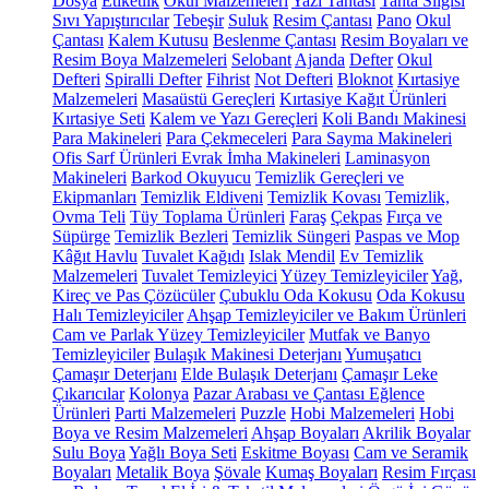
Dosya
Etiketlik
Okul Malzemeleri
Yazı Tahtası
Tahta Silgisi
Sıvı Yapıştırıcılar
Tebeşir
Suluk
Resim Çantası
Pano
Okul
Çantası
Kalem Kutusu
Beslenme Çantası
Resim Boyaları ve
Resim Boya Malzemeleri
Selobant
Ajanda
Defter
Okul
Defteri
Spiralli Defter
Fihrist
Not Defteri
Bloknot
Kırtasiye
Malzemeleri
Masaüstü Gereçleri
Kırtasiye Kağıt Ürünleri
Kırtasiye Seti
Kalem ve Yazı Gereçleri
Koli Bandı Makinesi
Para Makineleri
Para Çekmeceleri
Para Sayma Makineleri
Ofis Sarf Ürünleri
Evrak İmha Makineleri
Laminasyon
Makineleri
Barkod Okuyucu
Temizlik Gereçleri ve
Ekipmanları
Temizlik Eldiveni
Temizlik Kovası
Temizlik,
Ovma Teli
Tüy Toplama Ürünleri
Faraş
Çekpas
Fırça ve
Süpürge
Temizlik Bezleri
Temizlik Süngeri
Paspas ve Mop
Kâğıt Havlu
Tuvalet Kağıdı
Islak Mendil
Ev Temizlik
Malzemeleri
Tuvalet Temizleyici
Yüzey Temizleyiciler
Yağ,
Kireç ve Pas Çözücüler
Çubuklu Oda Kokusu
Oda Kokusu
Halı Temizleyiciler
Ahşap Temizleyiciler ve Bakım Ürünleri
Cam ve Parlak Yüzey Temizleyiciler
Mutfak ve Banyo
Temizleyiciler
Bulaşık Makinesi Deterjanı
Yumuşatıcı
Çamaşır Deterjanı
Elde Bulaşık Deterjanı
Çamaşır Leke
Çıkarıcılar
Kolonya
Pazar Arabası ve Çantası
Eğlence
Ürünleri
Parti Malzemeleri
Puzzle
Hobi Malzemeleri
Hobi
Boya ve Resim Malzemeleri
Ahşap Boyaları
Akrilik Boyalar
Sulu Boya
Yağlı Boya Seti
Eskitme Boyası
Cam ve Seramik
Boyaları
Metalik Boya
Şövale
Kumaş Boyaları
Resim Fırçası