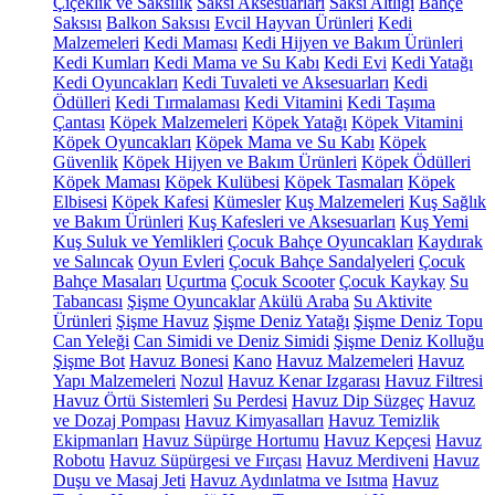
Çiçeklik ve Saksılık
Saksı Aksesuarları
Saksı Altlığı
Bahçe
Saksısı
Balkon Saksısı
Evcil Hayvan Ürünleri
Kedi
Malzemeleri
Kedi Maması
Kedi Hijyen ve Bakım Ürünleri
Kedi Kumları
Kedi Mama ve Su Kabı
Kedi Evi
Kedi Yatağı
Kedi Oyuncakları
Kedi Tuvaleti ve Aksesuarları
Kedi
Ödülleri
Kedi Tırmalaması
Kedi Vitamini
Kedi Taşıma
Çantası
Köpek Malzemeleri
Köpek Yatağı
Köpek Vitamini
Köpek Oyuncakları
Köpek Mama ve Su Kabı
Köpek
Güvenlik
Köpek Hijyen ve Bakım Ürünleri
Köpek Ödülleri
Köpek Maması
Köpek Kulübesi
Köpek Tasmaları
Köpek
Elbisesi
Köpek Kafesi
Kümesler
Kuş Malzemeleri
Kuş Sağlık
ve Bakım Ürünleri
Kuş Kafesleri ve Aksesuarları
Kuş Yemi
Kuş Suluk ve Yemlikleri
Çocuk Bahçe Oyuncakları
Kaydırak
ve Salıncak
Oyun Evleri
Çocuk Bahçe Sandalyeleri
Çocuk
Bahçe Masaları
Uçurtma
Çocuk Scooter
Çocuk Kaykay
Su
Tabancası
Şişme Oyuncaklar
Akülü Araba
Su Aktivite
Ürünleri
Şişme Havuz
Şişme Deniz Yatağı
Şişme Deniz Topu
Can Yeleği
Can Simidi ve Deniz Simidi
Şişme Deniz Kolluğu
Şişme Bot
Havuz Bonesi
Kano
Havuz Malzemeleri
Havuz
Yapı Malzemeleri
Nozul
Havuz Kenar Izgarası
Havuz Filtresi
Havuz Örtü Sistemleri
Su Perdesi
Havuz Dip Süzgeç
Havuz
ve Dozaj Pompası
Havuz Kimyasalları
Havuz Temizlik
Ekipmanları
Havuz Süpürge Hortumu
Havuz Kepçesi
Havuz
Robotu
Havuz Süpürgesi ve Fırçası
Havuz Merdiveni
Havuz
Duşu ve Masaj Jeti
Havuz Aydınlatma ve Isıtma
Havuz