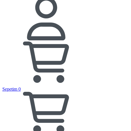
Sepetim
0