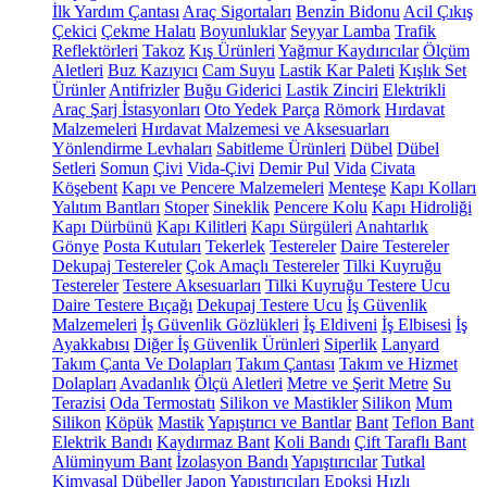
İlk Yardım Çantası
Araç Sigortaları
Benzin Bidonu
Acil Çıkış
Çekici
Çekme Halatı
Boyunluklar
Seyyar Lamba
Trafik
Reflektörleri
Takoz
Kış Ürünleri
Yağmur Kaydırıcılar
Ölçüm
Aletleri
Buz Kazıyıcı
Cam Suyu
Lastik Kar Paleti
Kışlık Set
Ürünler
Antifrizler
Buğu Giderici
Lastik Zinciri
Elektrikli
Araç Şarj İstasyonları
Oto Yedek Parça
Römork
Hırdavat
Malzemeleri
Hırdavat Malzemesi ve Aksesuarları
Yönlendirme Levhaları
Sabitleme Ürünleri
Dübel
Dübel
Setleri
Somun
Çivi
Vida-Çivi
Demir Pul
Vida
Civata
Köşebent
Kapı ve Pencere Malzemeleri
Menteşe
Kapı Kolları
Yalıtım Bantları
Stoper
Sineklik
Pencere Kolu
Kapı Hidroliği
Kapı Dürbünü
Kapı Kilitleri
Kapı Sürgüleri
Anahtarlık
Gönye
Posta Kutuları
Tekerlek
Testereler
Daire Testereler
Dekupaj Testereler
Çok Amaçlı Testereler
Tilki Kuyruğu
Testereler
Testere Aksesuarları
Tilki Kuyruğu Testere Ucu
Daire Testere Bıçağı
Dekupaj Testere Ucu
İş Güvenlik
Malzemeleri
İş Güvenlik Gözlükleri
İş Eldiveni
İş Elbisesi
İş
Ayakkabısı
Diğer İş Güvenlik Ürünleri
Siperlik
Lanyard
Takım Çanta Ve Dolapları
Takım Çantası
Takım ve Hizmet
Dolapları
Avadanlık
Ölçü Aletleri
Metre ve Şerit Metre
Su
Terazisi
Oda Termostatı
Silikon ve Mastikler
Silikon
Mum
Silikon
Köpük
Mastik
Yapıştırıcı ve Bantlar
Bant
Teflon Bant
Elektrik Bandı
Kaydırmaz Bant
Koli Bandı
Çift Taraflı Bant
Alüminyum Bant
İzolasyon Bandı
Yapıştırıcılar
Tutkal
Kimyasal Dübeller
Japon Yapıştırıcıları
Epoksi
Hızlı