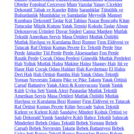
Objeler
Fotoğraf Çerçevesi
Mum
Vazolar
Yapay Çiçekler
Dekoratif Tabak ve Kaseler
Biblo
Şaraplıklar
Tütsülük ve
Buhurdanlık
Mumluklar ve Şamdanlar
Meyvelik
Magnet
Kumbara
Dekoratif Taşlar
Kül Tablası
Nazar Boncuğu
Kitap
Tutucular
Müzik Kutusu
Yatak Tepsisi
Kokulu Taşlar
Ahşap
Dekorasyon Ürünleri
Duvar Süsleri
Cansız Manken
Mutfak
Tekstili
Amerikan Servis
Masa Örtüleri
Mutfak Önlüğü
Mutfak Havlusu ve Kurulama Bezi
Runner
Fırın Eldiveni ve
Tutacak
Raf Örtüsü
Kumaş Peçete
Ev Tekstili
Perde
Stor
Perde
Jaluziler
Tül Perde
Perde Aksesuarları
Fon Perde
Rustik Perde
Çocuk Odası Perdesi
Güneşlik
Mutfak Perdeleri
Halı
Yolluk
Mutfak Halısı
Makine Halısı
Shaggy Halı
Jüt ve
Hasır Halı
Çocuk Odası Halıları
Halı Kaydırmazı
El Halısı
Deri Halı
Halı Örtüsü
Bambu Halı
Yatak Odası Tekstili
Yorgan
Nevresim Takımı
Pike ve Pike Takımı
Yatak Örtüsü
Çarşaf
Battaniye
Yatak Alezi & Koruyucusu
Yastık
Yastık
Kılıfı
Uyku Seti
Yastık Alezi
Paspaslar
Mutfak Tekstili
Amerikan Servis
Masa Örtüleri
Mutfak Önlüğü
Mutfak
Havlusu ve Kurulama Bezi
Runner
Fırın Eldiveni ve Tutacak
Raf Örtüsü
Kumaş Peçete
Kilim
Seccade
Salon Tekstili
Kırlent ve Kırlent Kılıfı
Sandalye Minderi
Koltuk Örtüsü ve
Şalı
Dekoratif Yastık
Sandalye Kılıfı
Bahçe Tekstili
Salıncak
Minderleri
Bebek Odası Tekstili
Bebek Yorganı
Bebek
Çarşafı
Bebek Nevresim Takımı
Bebek Battaniyesi
Bebek
Uyku Seti
Banyo Tekstil
Banyo Paspasları
Banyo Bakım