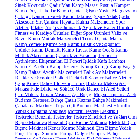
Sinek Kovucular
Çadır Matı
Kamp Masası
Pusula
Kampet
Kamp Duşu
Isıtıcılar
Kamp Çantası
Şişme Yastık
Magnezyum
Çubuğu
Kamp Tuvaleti
Kamp Taburesi
Şişme Yatak
Çadır
Aksesuarı
Sırt Çantası
Hayatta Kalma Malzemeleri
Spor
Aletleri
Pilates, Yoga ve Jimnastik
Ağırlık ve Halter Ürünleri
Fitness ve Kardiyo Ürünleri
Diğer Spor Ürünleri
Valiz ve
Bavul
Kamp Mutfak Malzemeleri
Termal Çanta
Matara
Kamp Yemek Pişirme Seti
Kamp Buzluk ve Soğutucu
Ürünler
Kamp Demliği
Kamp Tavası
Kamp Ocağı
Kamp
Mutfak Aksesuarları
Çakmak ve Yakıcılar
Termoslar
Aydınlatma Ekipmanları
El Feneri
Işıldak
Kafa Lambası
Kamp El Aletleri
Kamp Testeresi
Kamp Küreği
Kamp Bıçağı
Kamp Baltası
Avcılık Malzemeleri
Balık Av Malzemeleri
Bisiklet ve Scooter
Bisiklet
Elektrikli Scooter
Bahçe Aletleri
Çapa
Kürek
Bahçe Eldiveni
Tırmık
Budama Makası
Aşı
Makası
Fide Dikici ve Sökücü
Orak
Bahçe El Aleti Setleri
Çim Makası
Tırpan Misinası
Aşı Bıçağı
Meyve Toplama Aleti
Budama Testeresi
Bahçe Çatalı
Kazma
Bahçe Makineleri
Çapalama Makinesi
Tırpan
Çit Budama Makinesi
Hidrofor
Yaprak Toplama Makinesi
Motorlu Testere
Elektrikli
Testereler
Benzinli Testereler
Testere Zincirleri ve Yağları
Çim
Biçme Makinesi
Benzinli Çim Biçme Makinesi
Elektrikli Çim
Biçme Makinesi
Kenar Kesme Makinesi
Çim Biçme Yedek
Parça
Pompa
Santrifüj Pompa
Dalgıç Pompası
Bahçe