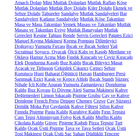
Amaçlı Dolap
Mini Mutfak Dolapları
Mutfak Rafları
Köşe
Mutfak Dolapları
Mutfak Boy Dolabı
Kiler Dolabı
Ekmek ve
Sebze Dolabı
Tabureler
Sandalye
Mutfak Sandalyeleri
Bar
Sandalyeleri
Katlanır Sandalyeler
Mutfak Köşe Takımları
Masa ve Masa Takımları
Yemek Masası ve Takımları
Mutfak
Masası ve Takımları
Eviye
Mutfak Bataryaları
Mutfak
Gereçleri
Kesme Tahtası
Rende
Servis Gereçleri
Patates Ezici
Manuel Kıyma Makinesi
Krema Pompası
Dilimleyici
Doğrayıcı
Yumurta Fırçası
Bıçak ve Bıçak Setleri
Yağ
Sıçratmaz
Soyucu, Oyacak
Ölçü Kabı ve Kaşığı
Merdane ve
Oklava
Hamur Açma Matı
Fındık Kıracağı ve Ceviz Kıracağı
Elek
Dondurma Kaşığı
Buz Kalıbı
Bıçak Bileyici Masat
Açacak ve Tirbuşon
Çekirdek Çıkarıcı
Çırpıcı
Sebze
Kurutucu
Huni
Baharat Öğütücü
Havan
Hamburger Presi
Sarımsak Ezici
Kaşık ve Kepçe Altlığı
Bıçak Standı
Süzgeç
Nihale
İçli Köfte Aparatı
Yumurta Zamanlayıcı
Dondurma
Kalıbı
Buz Kovası
Et Dövme Aleti
Sarma Makinesi
Kahve
Değirmenleri
Limon Sıkacağı
Pişirme Grubu
Çay ve Kahve
Demleme
French Press
Dripper
Chemex
Cezve
Çay Süzgeci
Demlik
Moka Pot
Çaydanlık
Kahve Filtresi
Sifon Kahve
Fırında Pişirme
Pasta Kalıbı
Kurabiye Kalıbı
Fırın Tepsisi
Cam Tepsi
Alüminyum Folyo
Kek Kalıbı
Muffin Kalıbı
Çikolata Kalıbı
Güveç
Pişirme Kağıdı
Pizza Tepsisi
Tart
Kalıbı
Ocak Üstü Pişirme
Tava ve Tava Setleri
Ocak Üstü
Tost Makinesi
Ocak Üstü Sac
Sahan
Düdüklü Tencere