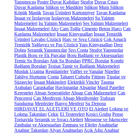
Yapıştırıcısı
Poster Duvar Kağıtları
Strafor
Duvar Çıtası
Duvar Kaplama
Silikon ve Mastikler
Silikon
Mum Silikon
Köpük
Mastik
Tavan Ürünleri
Kartonpiyer
Tavan Kaplama
İnşaat ve İzolasyon
İzolasyon Malzemeleri
Su Yalıtım
Malzemeleri
Isı Yalıtım Malzemeleri
Ses Yalıtım Malzemeleri
İnşaat Malzemeleri
Alçı
Cam Tuğla
Çimento
Beton Harcı
Çatı
Kaplama Malzemeleri
İnşaat Kimyasalları
İnşaat Temizlik
Ürünleri
Lavabo Çözücü
Harç ve Sıva Çözücü
Çok Amaçlı
Temizlik
Yağlayıcı ve Pas Çözücü
Yapı Kimyasalları
Derz
Dolgu
Seramik Yapıştırıcılar
Sıvı Conta
Strafor Yapıştırılar
Plastik Boru ve Ek Parçalar
Boru Bağlantı ve Aksesuarları
Temiz Su Boruları
Atık Su Boruları
PPRC Borular
Kombi
Bağlantı Boruları
Tesisat Tamir ve Bağlantı Malzemeleri
Musluk Uzatma
Regülatörler
Valfler ve Vanalar
Nipeller
Tahliye Hortumu
Conta
Taharet Çubuğu
Fittings
Tıpalar ve
Süzgeçler
İnşaat Makineleri
Elektrikli Vinçler
Taşıma
Arabaları
Caraskallar
Havlupanlar
Ahşaplar
Masif Paneller
Keresteler
Ahşap Seperatörler
Ahşap Çatı Malzemeleri
Çatı
Penceresi
Çatı Merdiveni
Ahşap Merdivenler
Trabzan
Sundurma
Menfezler
Banyo Menfezi
Su Deposu
HIRDAVAT EL ALETLERİ VE OTO
El Aletleri
Lokma ve
Lokma Takımları
Çekiç
El Testereleri
Kesici Grubu
Pense
Tornavida
Seramik ve Sıvacı Aletleri
Mengene ve İşkenceler
Zımbalar ve Aksesuarları
Zımpara ve Eğeler
Anahtarlar
Anahtar Takımları
Alyan Anahtarları
Açık Ağız Anahtar