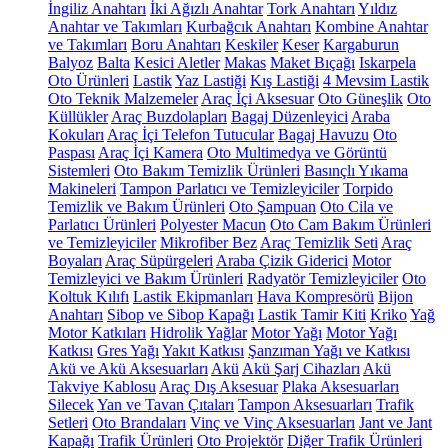
İngiliz Anahtarı
İki Ağızlı Anahtar
Tork Anahtarı
Yıldız
Anahtar ve Takımları
Kurbağcık Anahtarı
Kombine Anahtar
ve Takımları
Boru Anahtarı
Keskiler
Keser
Kargaburun
Balyoz
Balta
Kesici Aletler
Makas
Maket Bıçağı
Iskarpela
Oto Ürünleri
Lastik
Yaz Lastiği
Kış Lastiği
4 Mevsim Lastik
Oto Teknik Malzemeler
Araç İçi Aksesuar
Oto Güneşlik
Oto
Küllükler
Araç Buzdolapları
Bagaj Düzenleyici
Araba
Kokuları
Araç İçi Telefon Tutucular
Bagaj Havuzu
Oto
Paspası
Araç İçi Kamera
Oto Multimedya ve Görüntü
Sistemleri
Oto Bakım Temizlik Ürünleri
Basınçlı Yıkama
Makineleri
Tampon Parlatıcı ve Temizleyiciler
Torpido
Temizlik ve Bakım Ürünleri
Oto Şampuan
Oto Cila ve
Parlatıcı Ürünleri
Polyester Macun
Oto Cam Bakım Ürünleri
ve Temizleyiciler
Mikrofiber Bez
Araç Temizlik Seti
Araç
Boyaları
Araç Süpürgeleri
Araba Çizik Giderici
Motor
Temizleyici ve Bakım Ürünleri
Radyatör Temizleyiciler
Oto
Koltuk Kılıfı
Lastik Ekipmanları
Hava Kompresörü
Bijon
Anahtarı
Sibop ve Sibop Kapağı
Lastik Tamir Kiti
Kriko
Yağ
Motor Katkıları
Hidrolik Yağlar
Motor Yağı
Motor Yağı
Katkısı
Gres Yağı
Yakıt Katkısı
Şanzıman Yağı ve Katkısı
Akü ve Akü Aksesuarları
Akü
Akü Şarj Cihazları
Akü
Takviye Kablosu
Araç Dış Aksesuar
Plaka Aksesuarları
Silecek
Yan ve Tavan Çıtaları
Tampon Aksesuarları
Trafik
Setleri
Oto Brandaları
Vinç ve Vinç Aksesuarları
Jant ve Jant
Kapağı
Trafik Ürünleri
Oto Projektör
Diğer Trafik Ürünleri