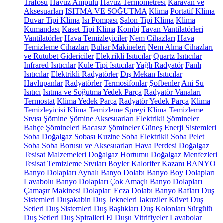
Trafosu
Havuz Ampulü
Havuz Termometresi
Karavan ve
Aksesuarları
ISITMA VE SOĞUTMA
Klima
Portatif Klima
Duvar Tipi Klima
Isı Pompası
Salon Tipi Klima
Klima
Kumandası
Kaset Tipi Klima
Kombi
Tavan Vantilatörleri
Vantilatörler
Hava Temizleyiciler
Nem Cihazları
Hava
Temizleme Cihazları
Buhar Makineleri
Nem Alma Cihazları
ve Rutubet Gidericiler
Elektrikli Isıtıcılar
Quartz Isıtıcılar
Infrared Isıtıcılar
Kule Tipi Isıtıcılar
Yağlı Radyatör
Fanlı
Isıtıcılar
Elektrikli Radyatörler
Dış Mekan Isıtıcılar
Havlupanlar
Radyatörler
Termosifonlar
Şofbenler
Ani Su
Isıtıcı
Isıtma ve Soğutma Yedek Parça
Radyatör Vanaları
Termostat
Klima Yedek Parça
Radyatör Yedek Parça
Klima
Temizleyicisi
Klima Temizleme Spreyi
Klima Temizleme
Sıvısı
Şömine
Şömine Aksesuarları
Elektrikli Şömineler
Bahçe Şömineleri
Bacasız Şömineler
Güneş Enerji Sistemleri
Soba
Doğalgaz Sobası
Kuzine Soba
Elektrikli Soba
Pelet
Soba
Soba Borusu ve Aksesuarları
Hava Perdesi
Doğalgaz
Tesisat Malzemeleri
Doğalgaz Hortumu
Doğalgaz Menfezleri
Tesisat Temizleme Sıvıları
Boyler
Kalorifer Kazanı
BANYO
Banyo Dolapları
Aynalı Banyo Dolabı
Banyo Boy Dolapları
Lavabolu Banyo Dolapları
Çok Amaçlı Banyo Dolapları
Çamaşır Makinesi Dolapları
Ecza Dolabı
Banyo Rafları
Duş
Sistemleri
Duşakabin
Duş Tekneleri
Jakuziler
Küvet
Duş
Setleri
Duş Sistemleri
Duş Başlıkları
Duş Kolonları
Sürgülü
Duş Setleri
Duş Spiralleri
El Duşu
Vitrifiyeler
Lavabolar