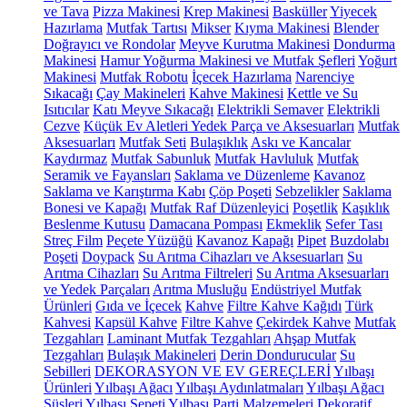
ve Tava
Pizza Makinesi
Krep Makinesi
Basküller
Yiyecek
Hazırlama
Mutfak Tartısı
Mikser
Kıyma Makinesi
Blender
Doğrayıcı ve Rondolar
Meyve Kurutma Makinesi
Dondurma
Makinesi
Hamur Yoğurma Makinesi ve Mutfak Şefleri
Yoğurt
Makinesi
Mutfak Robotu
İçecek Hazırlama
Narenciye
Sıkacağı
Çay Makineleri
Kahve Makinesi
Kettle ve Su
Isıtıcılar
Katı Meyve Sıkacağı
Elektrikli Semaver
Elektrikli
Cezve
Küçük Ev Aletleri Yedek Parça ve Aksesuarları
Mutfak
Aksesuarları
Mutfak Seti
Bulaşıklık
Askı ve Kancalar
Kaydırmaz
Mutfak Sabunluk
Mutfak Havluluk
Mutfak
Seramik ve Fayansları
Saklama ve Düzenleme
Kavanoz
Saklama ve Karıştırma Kabı
Çöp Poşeti
Sebzelikler
Saklama
Bonesi ve Kapağı
Mutfak Raf Düzenleyici
Poşetlik
Kaşıklık
Beslenme Kutusu
Damacana Pompası
Ekmeklik
Sefer Tası
Streç Film
Peçete Yüzüğü
Kavanoz Kapağı
Pipet
Buzdolabı
Poşeti
Doypack
Su Arıtma Cihazları ve Aksesuarları
Su
Arıtma Cihazları
Su Arıtma Filtreleri
Su Arıtma Aksesuarları
ve Yedek Parçaları
Arıtma Musluğu
Endüstriyel Mutfak
Ürünleri
Gıda ve İçecek
Kahve
Filtre Kahve Kağıdı
Türk
Kahvesi
Kapsül Kahve
Filtre Kahve
Çekirdek Kahve
Mutfak
Tezgahları
Laminant Mutfak Tezgahları
Ahşap Mutfak
Tezgahları
Bulaşık Makineleri
Derin Dondurucular
Su
Sebilleri
DEKORASYON VE EV GEREÇLERİ
Yılbaşı
Ürünleri
Yılbaşı Ağacı
Yılbaşı Aydınlatmaları
Yılbaşı Ağacı
Süsleri
Yılbaşı Sepeti
Yılbaşı Parti Malzemeleri
Dekoratif