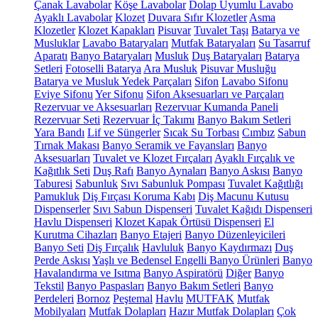
Çanak Lavabolar
Köşe Lavabolar
Dolap Uyumlu Lavabo
Ayaklı Lavabolar
Klozet
Duvara Sıfır Klozetler
Asma
Klozetler
Klozet Kapakları
Pisuvar
Tuvalet Taşı
Batarya ve
Musluklar
Lavabo Bataryaları
Mutfak Bataryaları
Su Tasarruf
Aparatı
Banyo Bataryaları
Musluk
Duş Bataryaları
Batarya
Setleri
Fotoselli Batarya
Ara Musluk
Pisuvar Musluğu
Batarya ve Musluk Yedek Parçaları
Sifon
Lavabo Sifonu
Eviye Sifonu
Yer Sifonu
Sifon Aksesuarları ve Parçaları
Rezervuar ve Aksesuarları
Rezervuar Kumanda Paneli
Rezervuar Seti
Rezervuar İç Takımı
Banyo Bakım Setleri
Yara Bandı
Lif ve Süngerler
Sıcak Su Torbası
Cımbız
Sabun
Tırnak Makası
Banyo Seramik ve Fayansları
Banyo
Aksesuarları
Tuvalet ve Klozet Fırçaları
Ayaklı Fırçalık ve
Kağıtlık Seti
Duş Rafı
Banyo Aynaları
Banyo Askısı
Banyo
Taburesi
Sabunluk
Sıvı Sabunluk Pompası
Tuvalet Kağıtlığı
Pamukluk
Diş Fırçası Koruma Kabı
Diş Macunu Kutusu
Dispenserler
Sıvı Sabun Dispenseri
Tuvalet Kağıdı Dispenseri
Havlu Dispenseri
Klozet Kapak Örtüsü Dispenseri
El
Kurutma Cihazları
Banyo Etajeri
Banyo Düzenleyicileri
Banyo Seti
Diş Fırçalık
Havluluk
Banyo Kaydırmazı
Duş
Perde Askısı
Yaşlı ve Bedensel Engelli Banyo Ürünleri
Banyo
Havalandırma ve Isıtma
Banyo Aspiratörü
Diğer
Banyo
Tekstil
Banyo Paspasları
Banyo Bakım Setleri
Banyo
Perdeleri
Bornoz
Peştemal
Havlu
MUTFAK
Mutfak
Mobilyaları
Mutfak Dolapları
Hazır Mutfak Dolapları
Çok