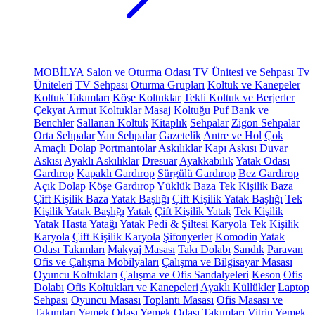
MOBİLYA
Salon ve Oturma Odası
TV Ünitesi ve Sehpası
Tv
Üniteleri
TV Sehpası
Oturma Grupları
Koltuk ve Kanepeler
Koltuk Takımları
Köşe Koltuklar
Tekli Koltuk ve Berjerler
Çekyat
Armut Koltuklar
Masaj Koltuğu
Puf
Bank ve
Benchler
Sallanan Koltuk
Kitaplık
Sehpalar
Zigon Sehpalar
Orta Sehpalar
Yan Sehpalar
Gazetelik
Antre ve Hol
Çok
Amaçlı Dolap
Portmantolar
Askılıklar
Kapı Askısı
Duvar
Askısı
Ayaklı Askılıklar
Dresuar
Ayakkabılık
Yatak Odası
Gardırop
Kapaklı Gardırop
Sürgülü Gardırop
Bez Gardırop
Açık Dolap
Köşe Gardırop
Yüklük
Baza
Tek Kişilik Baza
Çift Kişilik Baza
Yatak Başlığı
Çift Kişilik Yatak Başlığı
Tek
Kişilik Yatak Başlığı
Yatak
Çift Kişilik Yatak
Tek Kişilik
Yatak
Hasta Yatağı
Yatak Pedi & Şiltesi
Karyola
Tek Kişilik
Karyola
Çift Kişilik Karyola
Şifonyerler
Komodin
Yatak
Odası Takımları
Makyaj Masası
Takı Dolabı
Sandık
Paravan
Ofis ve Çalışma Mobilyaları
Çalışma ve Bilgisayar Masası
Oyuncu Koltukları
Çalışma ve Ofis Sandalyeleri
Keson
Ofis
Dolabı
Ofis Koltukları ve Kanepeleri
Ayaklı Küllükler
Laptop
Sehpası
Oyuncu Masası
Toplantı Masası
Ofis Masası ve
Takımları
Yemek Odası
Yemek Odası Takımları
Vitrin
Yemek