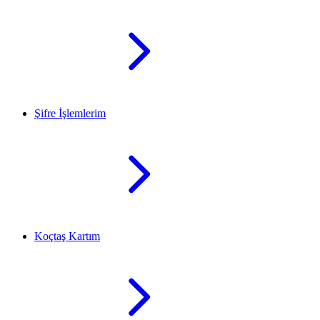
Şifre İşlemlerim
Koçtaş Kartım