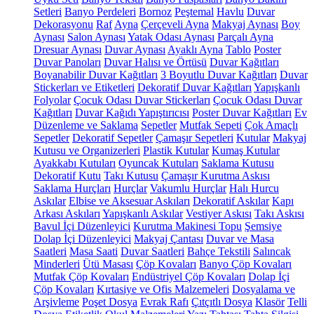
Setleri
Banyo Perdeleri
Bornoz
Peştemal
Havlu
Duvar
Dekorasyonu
Raf
Ayna
Çerçeveli Ayna
Makyaj Aynası
Boy
Aynası
Salon Aynası
Yatak Odası Aynası
Parçalı Ayna
Dresuar Aynası
Duvar Aynası
Ayaklı Ayna
Tablo
Poster
Duvar Panoları
Duvar Halısı ve Örtüsü
Duvar Kağıtları
Boyanabilir Duvar Kağıtları
3 Boyutlu Duvar Kağıtları
Duvar
Stickerları ve Etiketleri
Dekoratif Duvar Kağıtları
Yapışkanlı
Folyolar
Çocuk Odası Duvar Stickerları
Çocuk Odası Duvar
Kağıtları
Duvar Kağıdı Yapıştırıcısı
Poster Duvar Kağıtları
Ev
Düzenleme ve Saklama
Sepetler
Mutfak Sepeti
Çok Amaçlı
Sepetler
Dekoratif Sepetler
Çamaşır Sepetleri
Kutular
Makyaj
Kutusu ve Organizerleri
Plastik Kutular
Kumaş Kutular
Ayakkabı Kutuları
Oyuncak Kutuları
Saklama Kutusu
Dekoratif Kutu
Takı Kutusu
Çamaşır Kurutma Askısı
Saklama Hurçları
Hurçlar
Vakumlu Hurçlar
Halı Hurcu
Askılar
Elbise ve Aksesuar Askıları
Dekoratif Askılar
Kapı
Arkası Askıları
Yapışkanlı Askılar
Vestiyer Askısı
Takı Askısı
Bavul İçi Düzenleyici
Kurutma Makinesi Topu
Şemsiye
Dolap İçi Düzenleyici
Makyaj Çantası
Duvar ve Masa
Saatleri
Masa Saati
Duvar Saatleri
Bahçe Tekstili
Salıncak
Minderleri
Ütü Masası
Çöp Kovaları
Banyo Çöp Kovaları
Mutfak Çöp Kovaları
Endüstriyel Çöp Kovaları
Dolap İçi
Çöp Kovaları
Kırtasiye ve Ofis Malzemeleri
Dosyalama ve
Arşivleme
Poşet Dosya
Evrak Rafı
Çıtçıtlı Dosya
Klasör
Telli