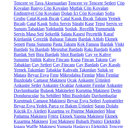
Tencere ve Tava Aksesuarları
Tencere ve Tencere Setleri
Çöp
Kovaları
Banyo Çöp Kovaları
Mutfak Çöp Kovaları
Endüstriyel Çöp Kovaları
Dolap İçi Çöp Kovaları
Sofra
Grubu
Çatal,Kaşık,Bıçak
Çatal Kaşık Bıçak Takımı
Yemek
Bıçağı
Çatal
Kaşık
Sofra Servis
Sürahi
Kase
Tepsi
Servis ve
Sunum Tabakları
Yağdanlık
Sosluk, Reçellik
Yumurtalık
Servis Maşa Seti
Şekerlik
Salata Kasesi
Peçetelik
Karaf
Kürdanlık
Çerezlik
Baharat Takımı
Bardak Altlığı
Ekmek
Sepeti
Pasta Sunumu
Pasta Takımı
Kek Fanusu
Bardak
Viski
Bardağı
Su Bardağı
Meşrubat Bardağı
Rakı Bardağı
Kadeh
Bardak Seti
Bira Bardağı
Shot Bardağı
Çay ve Kahve
Sunumu
Sütlük
Kahve Fincanı
Kupa
Fincan Takımı
Çay
Tabakları
Çay Setleri
Çay Fincanı
Çay Bardağı
Çay Kaşığı
Yemek Takımları
Tabaklar
Kahvaltı Takımları
Suluk ve
Matara
Beyaz Eşya
Fırın
Mikrodalga Fırınlar
Mini Fırınlar
Buzdolabı
Çamaşır Makinesi
Ocak
Ankastre Ürünleri
Ankastre Setler
Ankastre Ocaklar
Ankastre Fırınlar
Ankastre
Davlumbazlar
Bulaşık Makineleri
Kurutma Makinesi
Derin
Dondurucular
Su Sebilleri
Mini Buzdolabı
Davlumbazlar
Kurutmalı Çamaşır Makinesi
Beyaz Eşya Setleri
Aspiratörler
Beyaz Eşya Yedek Parça ve Bakım Ürünleri
Şarap Dolabı
Küçük Ev Aletleri
Kızartma ve Pişirme Makineleri
Mısır
Patlatma Makinesi
Fritöz
Ekmek Yapma Makinesi
Ekmek
Kızartma Makinesi
Tost Makinesi
Buharlı Pişirici
Elektrikli
Izgara
Waffle Makinesi
Yumurta Haşlayıcı
Elektrikli Tencere