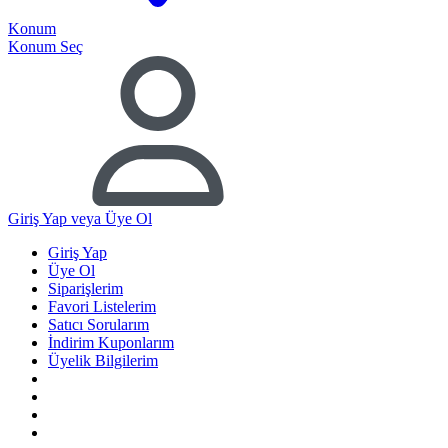
Konum
Konum Seç
Giriş Yap
veya Üye Ol
Giriş Yap
Üye Ol
Siparişlerim
Favori Listelerim
Satıcı Sorularım
İndirim Kuponlarım
Üyelik Bilgilerim