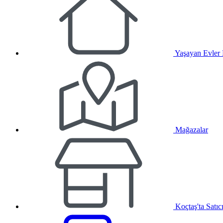
Yaşayan Evler
Mağazalar
Koçtaş'ta Satıc