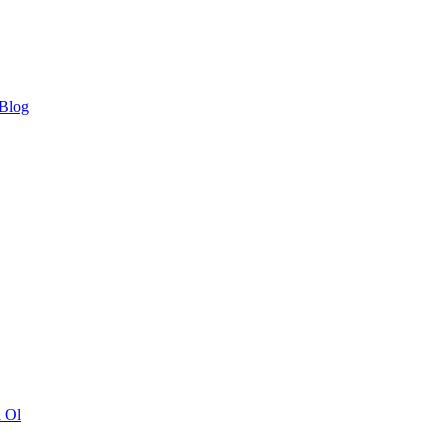
 Blog
ı Ol