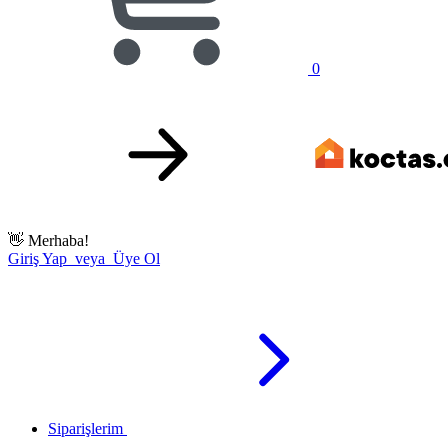
0
👋
Merhaba!
Giriş Yap veya Üye Ol
Siparişlerim