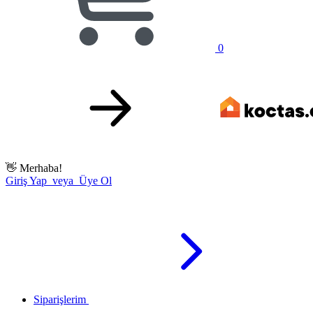
0
👋
Merhaba!
Giriş Yap veya Üye Ol
Siparişlerim