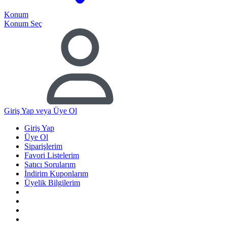
Konum
Konum Seç
Giriş Yap
veya Üye Ol
Giriş Yap
Üye Ol
Siparişlerim
Favori Listelerim
Satıcı Sorularım
İndirim Kuponlarım
Üyelik Bilgilerim