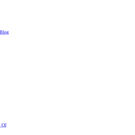
 Blog
ı Ol