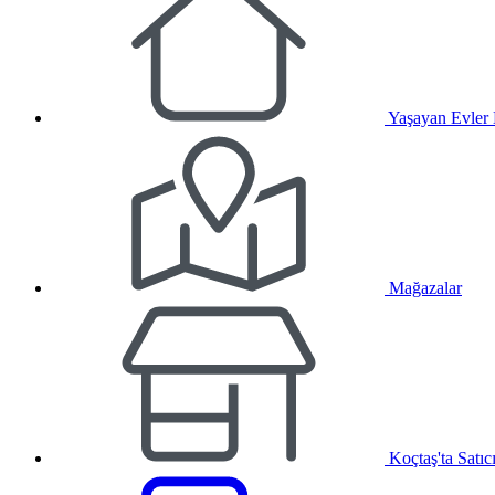
Yaşayan Evler
Mağazalar
Koçtaş'ta Satıc