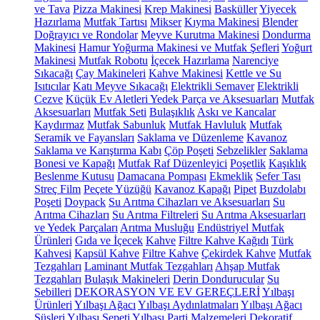
ve Tava
Pizza Makinesi
Krep Makinesi
Basküller
Yiyecek
Hazırlama
Mutfak Tartısı
Mikser
Kıyma Makinesi
Blender
Doğrayıcı ve Rondolar
Meyve Kurutma Makinesi
Dondurma
Makinesi
Hamur Yoğurma Makinesi ve Mutfak Şefleri
Yoğurt
Makinesi
Mutfak Robotu
İçecek Hazırlama
Narenciye
Sıkacağı
Çay Makineleri
Kahve Makinesi
Kettle ve Su
Isıtıcılar
Katı Meyve Sıkacağı
Elektrikli Semaver
Elektrikli
Cezve
Küçük Ev Aletleri Yedek Parça ve Aksesuarları
Mutfak
Aksesuarları
Mutfak Seti
Bulaşıklık
Askı ve Kancalar
Kaydırmaz
Mutfak Sabunluk
Mutfak Havluluk
Mutfak
Seramik ve Fayansları
Saklama ve Düzenleme
Kavanoz
Saklama ve Karıştırma Kabı
Çöp Poşeti
Sebzelikler
Saklama
Bonesi ve Kapağı
Mutfak Raf Düzenleyici
Poşetlik
Kaşıklık
Beslenme Kutusu
Damacana Pompası
Ekmeklik
Sefer Tası
Streç Film
Peçete Yüzüğü
Kavanoz Kapağı
Pipet
Buzdolabı
Poşeti
Doypack
Su Arıtma Cihazları ve Aksesuarları
Su
Arıtma Cihazları
Su Arıtma Filtreleri
Su Arıtma Aksesuarları
ve Yedek Parçaları
Arıtma Musluğu
Endüstriyel Mutfak
Ürünleri
Gıda ve İçecek
Kahve
Filtre Kahve Kağıdı
Türk
Kahvesi
Kapsül Kahve
Filtre Kahve
Çekirdek Kahve
Mutfak
Tezgahları
Laminant Mutfak Tezgahları
Ahşap Mutfak
Tezgahları
Bulaşık Makineleri
Derin Dondurucular
Su
Sebilleri
DEKORASYON VE EV GEREÇLERİ
Yılbaşı
Ürünleri
Yılbaşı Ağacı
Yılbaşı Aydınlatmaları
Yılbaşı Ağacı
Süsleri
Yılbaşı Sepeti
Yılbaşı Parti Malzemeleri
Dekoratif