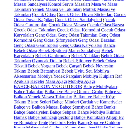
Masası Sandalyesi
Konsol
Servis Masaları
Masa ve Masa
Takımları
Yemek Masası ve Takımları
Mutfak Masası ve
Takımları
Çocuk Odası
Çocuk Odası Duvar Stickerları
Çocuk
Odası Duvar Kağıtları
Çocuk Odası Sandalyeleri
Çocuk
Odası Gardıropları
Çocuk Odası Masası
Çocuk Odası Bazası
Çocuk Odası Takımları
Çocuk Odası Komodini
Çocuk Odası
Karyolaları
Genç Odası
Genç Odası Takımları
Genç Odası
Komodini
Genç Odası Şifonyerleri
Genç Odası Bazaları
Genç Odası Gardıropları
Genç Odası Karyolaları
Ranza
Bebek Odası
Bebek Beşikleri
Mama Sandalyesi
Bebek
Karyolaları
Bebek Gardıropları
Bebek Yatakları
Bebek Odası
Takımları
Oyuncak Dolabı
Bebek Şifonyer
Bebek Odası
Tekstili
Bebek Yorganı
Bebek Çarşafı
Bebek Nevresim
Takımı
Bebek Battaniyesi
Bebek Uyku Seti
Mobilya
Aksesuarları
Mobilya Yedek Parçaları
Mobilya Kulpları
Raf
Ayakları
Keçeler
Masa Ayağı
Mobilya Ayağı
BAHÇE,BALKON VE OUTDOOR
Bahçe Mobilyaları
Bahçe Takımları
Balkon ve Bahçe Oturma Grubu
Bahçe ve
Balkon Yemek Masası Takımları
Balkon ve Bahçe Köşe
Takımı
Bistro Setleri
Bahçe Minderi
Çardak ve Kameriyeler
Bahçe ve Balkon Masası
Bahçe Şemsiyesi
Bahçe Bankı
Bahçe Sandalyeleri
Bahçe Sehpası
Bahçe Mobilya Kılıfları
Hamak
Bahçe Salıncağı
Şezlong
Bahçe Koltukları
Ahşap Ev
ve Bungalov
Tente
Prefabrik Evler
Kamp Spor ve Outdoor
Kamp Malzemeleri
Çadırlar
Kamp Sandalyesi
Uyku Tulumu