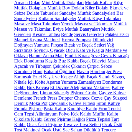
Amaçlı Dolap
Mini Mutfak Dolapları
Mutfak Rafları
Köşe
Mutfak Dolapları
Mutfak Boy Dolabı
Kiler Dolabı
Ekmek ve
Sebze Dolabı
Tabureler
Sandalye
Mutfak Sandalyeleri
Bar
Sandalyeleri
Katlanır Sandalyeler
Mutfak Köşe Takımları
Masa ve Masa Takımları
Yemek Masası ve Takımları
Mutfak
Masası ve Takımları
Eviye
Mutfak Bataryaları
Mutfak
Gereçleri
Kesme Tahtası
Rende
Servis Gereçleri
Patates Ezici
Manuel Kıyma Makinesi
Krema Pompası
Dilimleyici
Doğrayıcı
Yumurta Fırçası
Bıçak ve Bıçak Setleri
Yağ
Sıçratmaz
Soyucu, Oyacak
Ölçü Kabı ve Kaşığı
Merdane ve
Oklava
Hamur Açma Matı
Fındık Kıracağı ve Ceviz Kıracağı
Elek
Dondurma Kaşığı
Buz Kalıbı
Bıçak Bileyici Masat
Açacak ve Tirbuşon
Çekirdek Çıkarıcı
Çırpıcı
Sebze
Kurutucu
Huni
Baharat Öğütücü
Havan
Hamburger Presi
Sarımsak Ezici
Kaşık ve Kepçe Altlığı
Bıçak Standı
Süzgeç
Nihale
İçli Köfte Aparatı
Yumurta Zamanlayıcı
Dondurma
Kalıbı
Buz Kovası
Et Dövme Aleti
Sarma Makinesi
Kahve
Değirmenleri
Limon Sıkacağı
Pişirme Grubu
Çay ve Kahve
Demleme
French Press
Dripper
Chemex
Cezve
Çay Süzgeci
Demlik
Moka Pot
Çaydanlık
Kahve Filtresi
Sifon Kahve
Fırında Pişirme
Pasta Kalıbı
Kurabiye Kalıbı
Fırın Tepsisi
Cam Tepsi
Alüminyum Folyo
Kek Kalıbı
Muffin Kalıbı
Çikolata Kalıbı
Güveç
Pişirme Kağıdı
Pizza Tepsisi
Tart
Kalıbı
Ocak Üstü Pişirme
Tava ve Tava Setleri
Ocak Üstü
Tost Makinesi
Ocak Üstü Sac
Sahan
Düdüklü Tencere