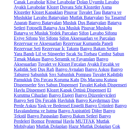
Çanak Lavabolar
Köşe Lavabolar
Dolap Uyumlu Lavabo
Ayaklı Lavabolar
Klozet
Duvara Sıfır Klozetler
Asma
Klozetler
Klozet Kapakları
Pisuvar
Tuvalet Taşı
Batarya ve
Musluklar
Lavabo Bataryaları
Mutfak Bataryaları
Su Tasarruf
Aparatı
Banyo Bataryaları
Musluk
Duş Bataryaları
Batarya
Setleri
Fotoselli Batarya
Ara Musluk
Pisuvar Musluğu
Batarya ve Musluk Yedek Parçaları
Sifon
Lavabo Sifonu
Eviye Sifonu
Yer Sifonu
Sifon Aksesuarları ve Parçaları
Rezervuar ve Aksesuarları
Rezervuar Kumanda Paneli
Rezervuar Seti
Rezervuar İç Takımı
Banyo Bakım Setleri
Yara Bandı
Lif ve Süngerler
Sıcak Su Torbası
Cımbız
Sabun
Tırnak Makası
Banyo Seramik ve Fayansları
Banyo
Aksesuarları
Tuvalet ve Klozet Fırçaları
Ayaklı Fırçalık ve
Kağıtlık Seti
Duş Rafı
Banyo Aynaları
Banyo Askısı
Banyo
Taburesi
Sabunluk
Sıvı Sabunluk Pompası
Tuvalet Kağıtlığı
Pamukluk
Diş Fırçası Koruma Kabı
Diş Macunu Kutusu
Dispenserler
Sıvı Sabun Dispenseri
Tuvalet Kağıdı Dispenseri
Havlu Dispenseri
Klozet Kapak Örtüsü Dispenseri
El
Kurutma Cihazları
Banyo Etajeri
Banyo Düzenleyicileri
Banyo Seti
Diş Fırçalık
Havluluk
Banyo Kaydırmazı
Duş
Perde Askısı
Yaşlı ve Bedensel Engelli Banyo Ürünleri
Banyo
Havalandırma ve Isıtma
Banyo Aspiratörü
Diğer
Banyo
Tekstil
Banyo Paspasları
Banyo Bakım Setleri
Banyo
Perdeleri
Bornoz
Peştemal
Havlu
MUTFAK
Mutfak
Mobilyaları
Mutfak Dolapları
Hazır Mutfak Dolapları
Çok