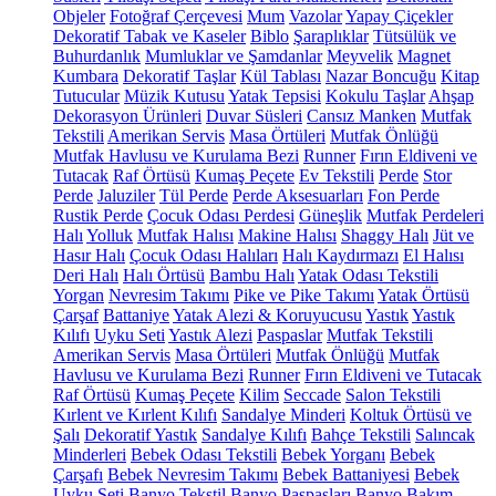
Objeler
Fotoğraf Çerçevesi
Mum
Vazolar
Yapay Çiçekler
Dekoratif Tabak ve Kaseler
Biblo
Şaraplıklar
Tütsülük ve
Buhurdanlık
Mumluklar ve Şamdanlar
Meyvelik
Magnet
Kumbara
Dekoratif Taşlar
Kül Tablası
Nazar Boncuğu
Kitap
Tutucular
Müzik Kutusu
Yatak Tepsisi
Kokulu Taşlar
Ahşap
Dekorasyon Ürünleri
Duvar Süsleri
Cansız Manken
Mutfak
Tekstili
Amerikan Servis
Masa Örtüleri
Mutfak Önlüğü
Mutfak Havlusu ve Kurulama Bezi
Runner
Fırın Eldiveni ve
Tutacak
Raf Örtüsü
Kumaş Peçete
Ev Tekstili
Perde
Stor
Perde
Jaluziler
Tül Perde
Perde Aksesuarları
Fon Perde
Rustik Perde
Çocuk Odası Perdesi
Güneşlik
Mutfak Perdeleri
Halı
Yolluk
Mutfak Halısı
Makine Halısı
Shaggy Halı
Jüt ve
Hasır Halı
Çocuk Odası Halıları
Halı Kaydırmazı
El Halısı
Deri Halı
Halı Örtüsü
Bambu Halı
Yatak Odası Tekstili
Yorgan
Nevresim Takımı
Pike ve Pike Takımı
Yatak Örtüsü
Çarşaf
Battaniye
Yatak Alezi & Koruyucusu
Yastık
Yastık
Kılıfı
Uyku Seti
Yastık Alezi
Paspaslar
Mutfak Tekstili
Amerikan Servis
Masa Örtüleri
Mutfak Önlüğü
Mutfak
Havlusu ve Kurulama Bezi
Runner
Fırın Eldiveni ve Tutacak
Raf Örtüsü
Kumaş Peçete
Kilim
Seccade
Salon Tekstili
Kırlent ve Kırlent Kılıfı
Sandalye Minderi
Koltuk Örtüsü ve
Şalı
Dekoratif Yastık
Sandalye Kılıfı
Bahçe Tekstili
Salıncak
Minderleri
Bebek Odası Tekstili
Bebek Yorganı
Bebek
Çarşafı
Bebek Nevresim Takımı
Bebek Battaniyesi
Bebek
Uyku Seti
Banyo Tekstil
Banyo Paspasları
Banyo Bakım