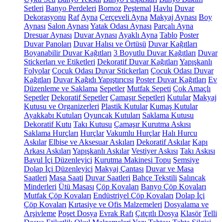
Setleri
Banyo Perdeleri
Bornoz
Peştemal
Havlu
Duvar
Dekorasyonu
Raf
Ayna
Çerçeveli Ayna
Makyaj Aynası
Boy
Aynası
Salon Aynası
Yatak Odası Aynası
Parçalı Ayna
Dresuar Aynası
Duvar Aynası
Ayaklı Ayna
Tablo
Poster
Duvar Panoları
Duvar Halısı ve Örtüsü
Duvar Kağıtları
Boyanabilir Duvar Kağıtları
3 Boyutlu Duvar Kağıtları
Duvar
Stickerları ve Etiketleri
Dekoratif Duvar Kağıtları
Yapışkanlı
Folyolar
Çocuk Odası Duvar Stickerları
Çocuk Odası Duvar
Kağıtları
Duvar Kağıdı Yapıştırıcısı
Poster Duvar Kağıtları
Ev
Düzenleme ve Saklama
Sepetler
Mutfak Sepeti
Çok Amaçlı
Sepetler
Dekoratif Sepetler
Çamaşır Sepetleri
Kutular
Makyaj
Kutusu ve Organizerleri
Plastik Kutular
Kumaş Kutular
Ayakkabı Kutuları
Oyuncak Kutuları
Saklama Kutusu
Dekoratif Kutu
Takı Kutusu
Çamaşır Kurutma Askısı
Saklama Hurçları
Hurçlar
Vakumlu Hurçlar
Halı Hurcu
Askılar
Elbise ve Aksesuar Askıları
Dekoratif Askılar
Kapı
Arkası Askıları
Yapışkanlı Askılar
Vestiyer Askısı
Takı Askısı
Bavul İçi Düzenleyici
Kurutma Makinesi Topu
Şemsiye
Dolap İçi Düzenleyici
Makyaj Çantası
Duvar ve Masa
Saatleri
Masa Saati
Duvar Saatleri
Bahçe Tekstili
Salıncak
Minderleri
Ütü Masası
Çöp Kovaları
Banyo Çöp Kovaları
Mutfak Çöp Kovaları
Endüstriyel Çöp Kovaları
Dolap İçi
Çöp Kovaları
Kırtasiye ve Ofis Malzemeleri
Dosyalama ve
Arşivleme
Poşet Dosya
Evrak Rafı
Çıtçıtlı Dosya
Klasör
Telli