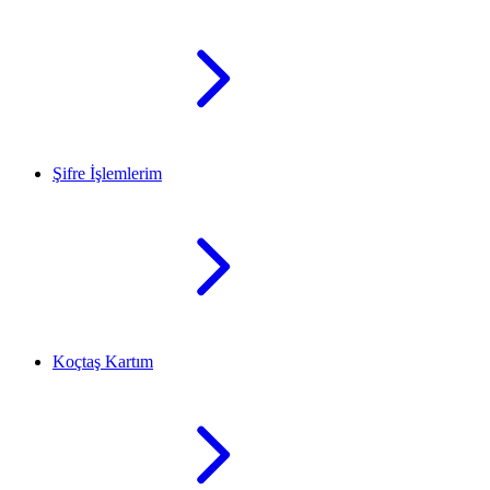
Şifre İşlemlerim
Koçtaş Kartım