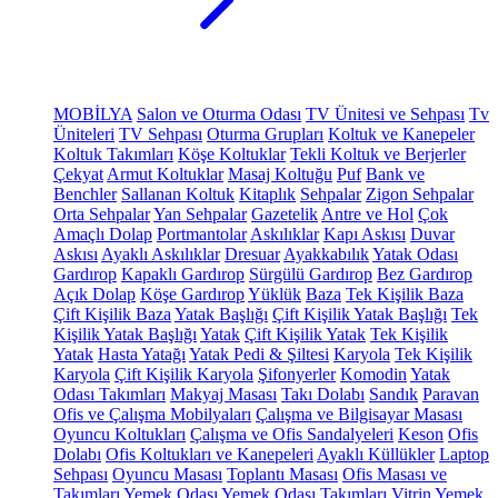
MOBİLYA
Salon ve Oturma Odası
TV Ünitesi ve Sehpası
Tv
Üniteleri
TV Sehpası
Oturma Grupları
Koltuk ve Kanepeler
Koltuk Takımları
Köşe Koltuklar
Tekli Koltuk ve Berjerler
Çekyat
Armut Koltuklar
Masaj Koltuğu
Puf
Bank ve
Benchler
Sallanan Koltuk
Kitaplık
Sehpalar
Zigon Sehpalar
Orta Sehpalar
Yan Sehpalar
Gazetelik
Antre ve Hol
Çok
Amaçlı Dolap
Portmantolar
Askılıklar
Kapı Askısı
Duvar
Askısı
Ayaklı Askılıklar
Dresuar
Ayakkabılık
Yatak Odası
Gardırop
Kapaklı Gardırop
Sürgülü Gardırop
Bez Gardırop
Açık Dolap
Köşe Gardırop
Yüklük
Baza
Tek Kişilik Baza
Çift Kişilik Baza
Yatak Başlığı
Çift Kişilik Yatak Başlığı
Tek
Kişilik Yatak Başlığı
Yatak
Çift Kişilik Yatak
Tek Kişilik
Yatak
Hasta Yatağı
Yatak Pedi & Şiltesi
Karyola
Tek Kişilik
Karyola
Çift Kişilik Karyola
Şifonyerler
Komodin
Yatak
Odası Takımları
Makyaj Masası
Takı Dolabı
Sandık
Paravan
Ofis ve Çalışma Mobilyaları
Çalışma ve Bilgisayar Masası
Oyuncu Koltukları
Çalışma ve Ofis Sandalyeleri
Keson
Ofis
Dolabı
Ofis Koltukları ve Kanepeleri
Ayaklı Küllükler
Laptop
Sehpası
Oyuncu Masası
Toplantı Masası
Ofis Masası ve
Takımları
Yemek Odası
Yemek Odası Takımları
Vitrin
Yemek