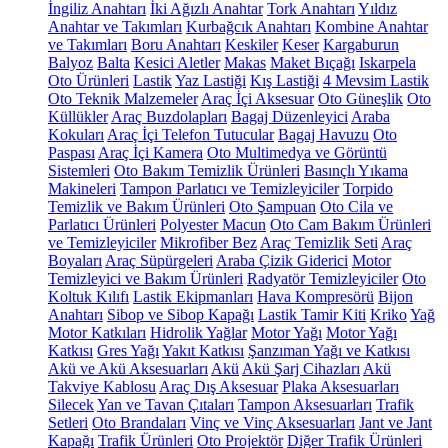
İngiliz Anahtarı
İki Ağızlı Anahtar
Tork Anahtarı
Yıldız
Anahtar ve Takımları
Kurbağcık Anahtarı
Kombine Anahtar
ve Takımları
Boru Anahtarı
Keskiler
Keser
Kargaburun
Balyoz
Balta
Kesici Aletler
Makas
Maket Bıçağı
Iskarpela
Oto Ürünleri
Lastik
Yaz Lastiği
Kış Lastiği
4 Mevsim Lastik
Oto Teknik Malzemeler
Araç İçi Aksesuar
Oto Güneşlik
Oto
Küllükler
Araç Buzdolapları
Bagaj Düzenleyici
Araba
Kokuları
Araç İçi Telefon Tutucular
Bagaj Havuzu
Oto
Paspası
Araç İçi Kamera
Oto Multimedya ve Görüntü
Sistemleri
Oto Bakım Temizlik Ürünleri
Basınçlı Yıkama
Makineleri
Tampon Parlatıcı ve Temizleyiciler
Torpido
Temizlik ve Bakım Ürünleri
Oto Şampuan
Oto Cila ve
Parlatıcı Ürünleri
Polyester Macun
Oto Cam Bakım Ürünleri
ve Temizleyiciler
Mikrofiber Bez
Araç Temizlik Seti
Araç
Boyaları
Araç Süpürgeleri
Araba Çizik Giderici
Motor
Temizleyici ve Bakım Ürünleri
Radyatör Temizleyiciler
Oto
Koltuk Kılıfı
Lastik Ekipmanları
Hava Kompresörü
Bijon
Anahtarı
Sibop ve Sibop Kapağı
Lastik Tamir Kiti
Kriko
Yağ
Motor Katkıları
Hidrolik Yağlar
Motor Yağı
Motor Yağı
Katkısı
Gres Yağı
Yakıt Katkısı
Şanzıman Yağı ve Katkısı
Akü ve Akü Aksesuarları
Akü
Akü Şarj Cihazları
Akü
Takviye Kablosu
Araç Dış Aksesuar
Plaka Aksesuarları
Silecek
Yan ve Tavan Çıtaları
Tampon Aksesuarları
Trafik
Setleri
Oto Brandaları
Vinç ve Vinç Aksesuarları
Jant ve Jant
Kapağı
Trafik Ürünleri
Oto Projektör
Diğer Trafik Ürünleri