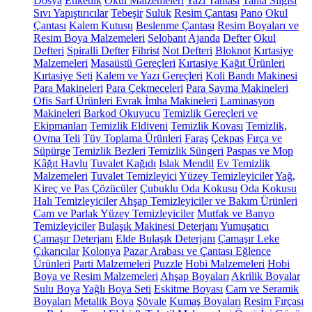
Dosya
Etiketlik
Okul Malzemeleri
Yazı Tahtası
Tahta Silgisi
Sıvı Yapıştırıcılar
Tebeşir
Suluk
Resim Çantası
Pano
Okul
Çantası
Kalem Kutusu
Beslenme Çantası
Resim Boyaları ve
Resim Boya Malzemeleri
Selobant
Ajanda
Defter
Okul
Defteri
Spiralli Defter
Fihrist
Not Defteri
Bloknot
Kırtasiye
Malzemeleri
Masaüstü Gereçleri
Kırtasiye Kağıt Ürünleri
Kırtasiye Seti
Kalem ve Yazı Gereçleri
Koli Bandı Makinesi
Para Makineleri
Para Çekmeceleri
Para Sayma Makineleri
Ofis Sarf Ürünleri
Evrak İmha Makineleri
Laminasyon
Makineleri
Barkod Okuyucu
Temizlik Gereçleri ve
Ekipmanları
Temizlik Eldiveni
Temizlik Kovası
Temizlik,
Ovma Teli
Tüy Toplama Ürünleri
Faraş
Çekpas
Fırça ve
Süpürge
Temizlik Bezleri
Temizlik Süngeri
Paspas ve Mop
Kâğıt Havlu
Tuvalet Kağıdı
Islak Mendil
Ev Temizlik
Malzemeleri
Tuvalet Temizleyici
Yüzey Temizleyiciler
Yağ,
Kireç ve Pas Çözücüler
Çubuklu Oda Kokusu
Oda Kokusu
Halı Temizleyiciler
Ahşap Temizleyiciler ve Bakım Ürünleri
Cam ve Parlak Yüzey Temizleyiciler
Mutfak ve Banyo
Temizleyiciler
Bulaşık Makinesi Deterjanı
Yumuşatıcı
Çamaşır Deterjanı
Elde Bulaşık Deterjanı
Çamaşır Leke
Çıkarıcılar
Kolonya
Pazar Arabası ve Çantası
Eğlence
Ürünleri
Parti Malzemeleri
Puzzle
Hobi Malzemeleri
Hobi
Boya ve Resim Malzemeleri
Ahşap Boyaları
Akrilik Boyalar
Sulu Boya
Yağlı Boya Seti
Eskitme Boyası
Cam ve Seramik
Boyaları
Metalik Boya
Şövale
Kumaş Boyaları
Resim Fırçası