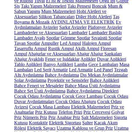
ve Rulosu
Tuval
El İşi & Tekstil Malzemeleri
Örgü İpi
Güpür
Şiş
Takı Yapım Malzemeleri
Takı Pensesi
Boncuk
Mum &
Sabun Yapımı
Mum Malzemeleri
Hobi Aletleri ve
Aksesuarları
Silikon Tabancaları
Diğer Hobi Aletleri
Taş
Boyama & Mozaik
AYDINLATMA VE ELEKTRİK
Ev
Aydınlatmaları
Avizeler
Sarkıt Avizeler
Plafonyer Avizeler
Lambaderler ve Aksesuarları
Lambader
Lambader Başlığı
Lambader Ayağı
Spotlar
Gömme Spotlar
Sıvaüstü Spotlar
Tavan Spotlar
Ampuller
Led Ampul
Halojen Ampul
Tasarruflu Ampul
Rustik Ampul
Akıllı Ampul
Floresan
Ampul
Abajurlar ve Aksesuarları
Abajur
Abajur Şapkaları
Abajur Ayaklığı
Fener ve Işıldaklar
Aplikler
Duvar Aplikleri
Tablo Aplikleri
Banyo Aplikleri
Lamba
Gece Lambaları
Masa
Lambaları
Led Şerit
Armatür
Led Armatür
Led Panel
Tezgah
Altı Aydınlatma
Bahçe Aydınlatma
Dış Mekan Aydınlatmalar
Solar Aydınlatma
Projektör ve Sensörler
Bahçe Aplikleri
Bahçe Feneri ve Meşaleler
Bahçe Masa Üstü Aydınlatma
Bahçe Set Üstü Aydınlatma
Bahçe Aydınlatma Direkleri
Çocuk Odası Aydınlatma
Çocuk Gece Lambası
Çocuk Odası
Duvar Aydınlatmaları
Çocuk Odası Abajuru
Çocuk Odası
Avizesi
Çocuk Masa Lambası
Elektrik Malzemeleri
Priz ve
Anahtarlar
Priz Kutusu
Telefon Prizi
Priz Çerçevesi
Golyat
Priz
Nümeris Priz
Priz
Anahtar Priz
Şalt Malzemeleri
Sigorta
Kutusu
Kontaktör
Elektrik Sigortası
Şalter
Kaçak Akım
Rölesi
Elektrik Sayacı
Uzatma Kablosu ve Grup Priz
Uzatma