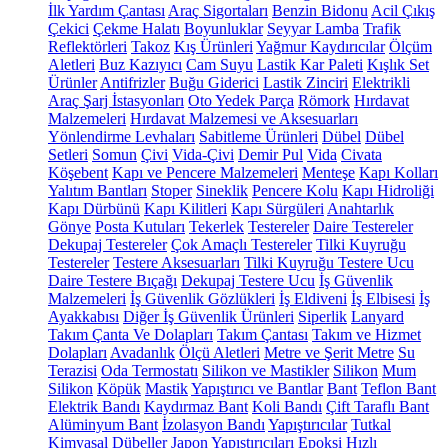
İlk Yardım Çantası
Araç Sigortaları
Benzin Bidonu
Acil Çıkış
Çekici
Çekme Halatı
Boyunluklar
Seyyar Lamba
Trafik
Reflektörleri
Takoz
Kış Ürünleri
Yağmur Kaydırıcılar
Ölçüm
Aletleri
Buz Kazıyıcı
Cam Suyu
Lastik Kar Paleti
Kışlık Set
Ürünler
Antifrizler
Buğu Giderici
Lastik Zinciri
Elektrikli
Araç Şarj İstasyonları
Oto Yedek Parça
Römork
Hırdavat
Malzemeleri
Hırdavat Malzemesi ve Aksesuarları
Yönlendirme Levhaları
Sabitleme Ürünleri
Dübel
Dübel
Setleri
Somun
Çivi
Vida-Çivi
Demir Pul
Vida
Civata
Köşebent
Kapı ve Pencere Malzemeleri
Menteşe
Kapı Kolları
Yalıtım Bantları
Stoper
Sineklik
Pencere Kolu
Kapı Hidroliği
Kapı Dürbünü
Kapı Kilitleri
Kapı Sürgüleri
Anahtarlık
Gönye
Posta Kutuları
Tekerlek
Testereler
Daire Testereler
Dekupaj Testereler
Çok Amaçlı Testereler
Tilki Kuyruğu
Testereler
Testere Aksesuarları
Tilki Kuyruğu Testere Ucu
Daire Testere Bıçağı
Dekupaj Testere Ucu
İş Güvenlik
Malzemeleri
İş Güvenlik Gözlükleri
İş Eldiveni
İş Elbisesi
İş
Ayakkabısı
Diğer İş Güvenlik Ürünleri
Siperlik
Lanyard
Takım Çanta Ve Dolapları
Takım Çantası
Takım ve Hizmet
Dolapları
Avadanlık
Ölçü Aletleri
Metre ve Şerit Metre
Su
Terazisi
Oda Termostatı
Silikon ve Mastikler
Silikon
Mum
Silikon
Köpük
Mastik
Yapıştırıcı ve Bantlar
Bant
Teflon Bant
Elektrik Bandı
Kaydırmaz Bant
Koli Bandı
Çift Taraflı Bant
Alüminyum Bant
İzolasyon Bandı
Yapıştırıcılar
Tutkal
Kimyasal Dübeller
Japon Yapıştırıcıları
Epoksi
Hızlı