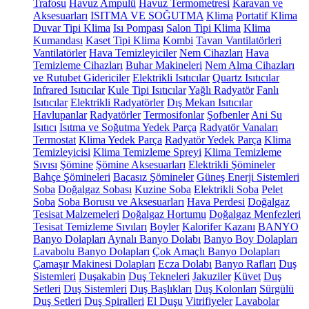
Trafosu
Havuz Ampulü
Havuz Termometresi
Karavan ve
Aksesuarları
ISITMA VE SOĞUTMA
Klima
Portatif Klima
Duvar Tipi Klima
Isı Pompası
Salon Tipi Klima
Klima
Kumandası
Kaset Tipi Klima
Kombi
Tavan Vantilatörleri
Vantilatörler
Hava Temizleyiciler
Nem Cihazları
Hava
Temizleme Cihazları
Buhar Makineleri
Nem Alma Cihazları
ve Rutubet Gidericiler
Elektrikli Isıtıcılar
Quartz Isıtıcılar
Infrared Isıtıcılar
Kule Tipi Isıtıcılar
Yağlı Radyatör
Fanlı
Isıtıcılar
Elektrikli Radyatörler
Dış Mekan Isıtıcılar
Havlupanlar
Radyatörler
Termosifonlar
Şofbenler
Ani Su
Isıtıcı
Isıtma ve Soğutma Yedek Parça
Radyatör Vanaları
Termostat
Klima Yedek Parça
Radyatör Yedek Parça
Klima
Temizleyicisi
Klima Temizleme Spreyi
Klima Temizleme
Sıvısı
Şömine
Şömine Aksesuarları
Elektrikli Şömineler
Bahçe Şömineleri
Bacasız Şömineler
Güneş Enerji Sistemleri
Soba
Doğalgaz Sobası
Kuzine Soba
Elektrikli Soba
Pelet
Soba
Soba Borusu ve Aksesuarları
Hava Perdesi
Doğalgaz
Tesisat Malzemeleri
Doğalgaz Hortumu
Doğalgaz Menfezleri
Tesisat Temizleme Sıvıları
Boyler
Kalorifer Kazanı
BANYO
Banyo Dolapları
Aynalı Banyo Dolabı
Banyo Boy Dolapları
Lavabolu Banyo Dolapları
Çok Amaçlı Banyo Dolapları
Çamaşır Makinesi Dolapları
Ecza Dolabı
Banyo Rafları
Duş
Sistemleri
Duşakabin
Duş Tekneleri
Jakuziler
Küvet
Duş
Setleri
Duş Sistemleri
Duş Başlıkları
Duş Kolonları
Sürgülü
Duş Setleri
Duş Spiralleri
El Duşu
Vitrifiyeler
Lavabolar