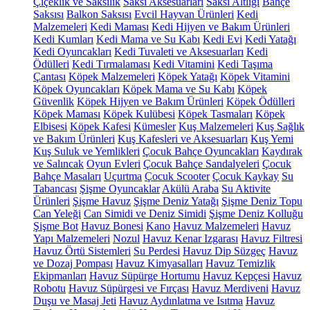
Çiçeklik ve Saksılık
Saksı Aksesuarları
Saksı Altlığı
Bahçe
Saksısı
Balkon Saksısı
Evcil Hayvan Ürünleri
Kedi
Malzemeleri
Kedi Maması
Kedi Hijyen ve Bakım Ürünleri
Kedi Kumları
Kedi Mama ve Su Kabı
Kedi Evi
Kedi Yatağı
Kedi Oyuncakları
Kedi Tuvaleti ve Aksesuarları
Kedi
Ödülleri
Kedi Tırmalaması
Kedi Vitamini
Kedi Taşıma
Çantası
Köpek Malzemeleri
Köpek Yatağı
Köpek Vitamini
Köpek Oyuncakları
Köpek Mama ve Su Kabı
Köpek
Güvenlik
Köpek Hijyen ve Bakım Ürünleri
Köpek Ödülleri
Köpek Maması
Köpek Kulübesi
Köpek Tasmaları
Köpek
Elbisesi
Köpek Kafesi
Kümesler
Kuş Malzemeleri
Kuş Sağlık
ve Bakım Ürünleri
Kuş Kafesleri ve Aksesuarları
Kuş Yemi
Kuş Suluk ve Yemlikleri
Çocuk Bahçe Oyuncakları
Kaydırak
ve Salıncak
Oyun Evleri
Çocuk Bahçe Sandalyeleri
Çocuk
Bahçe Masaları
Uçurtma
Çocuk Scooter
Çocuk Kaykay
Su
Tabancası
Şişme Oyuncaklar
Akülü Araba
Su Aktivite
Ürünleri
Şişme Havuz
Şişme Deniz Yatağı
Şişme Deniz Topu
Can Yeleği
Can Simidi ve Deniz Simidi
Şişme Deniz Kolluğu
Şişme Bot
Havuz Bonesi
Kano
Havuz Malzemeleri
Havuz
Yapı Malzemeleri
Nozul
Havuz Kenar Izgarası
Havuz Filtresi
Havuz Örtü Sistemleri
Su Perdesi
Havuz Dip Süzgeç
Havuz
ve Dozaj Pompası
Havuz Kimyasalları
Havuz Temizlik
Ekipmanları
Havuz Süpürge Hortumu
Havuz Kepçesi
Havuz
Robotu
Havuz Süpürgesi ve Fırçası
Havuz Merdiveni
Havuz
Duşu ve Masaj Jeti
Havuz Aydınlatma ve Isıtma
Havuz