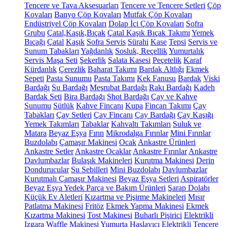
Tencere ve Tava Aksesuarları
Tencere ve Tencere Setleri
Çöp
Kovaları
Banyo Çöp Kovaları
Mutfak Çöp Kovaları
Endüstriyel Çöp Kovaları
Dolap İçi Çöp Kovaları
Sofra
Grubu
Çatal,Kaşık,Bıçak
Çatal Kaşık Bıçak Takımı
Yemek
Bıçağı
Çatal
Kaşık
Sofra Servis
Sürahi
Kase
Tepsi
Servis ve
Sunum Tabakları
Yağdanlık
Sosluk, Reçellik
Yumurtalık
Servis Maşa Seti
Şekerlik
Salata Kasesi
Peçetelik
Karaf
Kürdanlık
Çerezlik
Baharat Takımı
Bardak Altlığı
Ekmek
Sepeti
Pasta Sunumu
Pasta Takımı
Kek Fanusu
Bardak
Viski
Bardağı
Su Bardağı
Meşrubat Bardağı
Rakı Bardağı
Kadeh
Bardak Seti
Bira Bardağı
Shot Bardağı
Çay ve Kahve
Sunumu
Sütlük
Kahve Fincanı
Kupa
Fincan Takımı
Çay
Tabakları
Çay Setleri
Çay Fincanı
Çay Bardağı
Çay Kaşığı
Yemek Takımları
Tabaklar
Kahvaltı Takımları
Suluk ve
Matara
Beyaz Eşya
Fırın
Mikrodalga Fırınlar
Mini Fırınlar
Buzdolabı
Çamaşır Makinesi
Ocak
Ankastre Ürünleri
Ankastre Setler
Ankastre Ocaklar
Ankastre Fırınlar
Ankastre
Davlumbazlar
Bulaşık Makineleri
Kurutma Makinesi
Derin
Dondurucular
Su Sebilleri
Mini Buzdolabı
Davlumbazlar
Kurutmalı Çamaşır Makinesi
Beyaz Eşya Setleri
Aspiratörler
Beyaz Eşya Yedek Parça ve Bakım Ürünleri
Şarap Dolabı
Küçük Ev Aletleri
Kızartma ve Pişirme Makineleri
Mısır
Patlatma Makinesi
Fritöz
Ekmek Yapma Makinesi
Ekmek
Kızartma Makinesi
Tost Makinesi
Buharlı Pişirici
Elektrikli
Izgara
Waffle Makinesi
Yumurta Haşlayıcı
Elektrikli Tencere