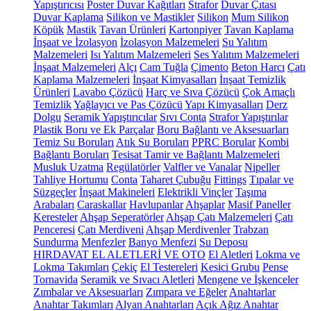
Yapıştırıcısı
Poster Duvar Kağıtları
Strafor
Duvar Çıtası
Duvar Kaplama
Silikon ve Mastikler
Silikon
Mum Silikon
Köpük
Mastik
Tavan Ürünleri
Kartonpiyer
Tavan Kaplama
İnşaat ve İzolasyon
İzolasyon Malzemeleri
Su Yalıtım
Malzemeleri
Isı Yalıtım Malzemeleri
Ses Yalıtım Malzemeleri
İnşaat Malzemeleri
Alçı
Cam Tuğla
Çimento
Beton Harcı
Çatı
Kaplama Malzemeleri
İnşaat Kimyasalları
İnşaat Temizlik
Ürünleri
Lavabo Çözücü
Harç ve Sıva Çözücü
Çok Amaçlı
Temizlik
Yağlayıcı ve Pas Çözücü
Yapı Kimyasalları
Derz
Dolgu
Seramik Yapıştırıcılar
Sıvı Conta
Strafor Yapıştırılar
Plastik Boru ve Ek Parçalar
Boru Bağlantı ve Aksesuarları
Temiz Su Boruları
Atık Su Boruları
PPRC Borular
Kombi
Bağlantı Boruları
Tesisat Tamir ve Bağlantı Malzemeleri
Musluk Uzatma
Regülatörler
Valfler ve Vanalar
Nipeller
Tahliye Hortumu
Conta
Taharet Çubuğu
Fittings
Tıpalar ve
Süzgeçler
İnşaat Makineleri
Elektrikli Vinçler
Taşıma
Arabaları
Caraskallar
Havlupanlar
Ahşaplar
Masif Paneller
Keresteler
Ahşap Seperatörler
Ahşap Çatı Malzemeleri
Çatı
Penceresi
Çatı Merdiveni
Ahşap Merdivenler
Trabzan
Sundurma
Menfezler
Banyo Menfezi
Su Deposu
HIRDAVAT EL ALETLERİ VE OTO
El Aletleri
Lokma ve
Lokma Takımları
Çekiç
El Testereleri
Kesici Grubu
Pense
Tornavida
Seramik ve Sıvacı Aletleri
Mengene ve İşkenceler
Zımbalar ve Aksesuarları
Zımpara ve Eğeler
Anahtarlar
Anahtar Takımları
Alyan Anahtarları
Açık Ağız Anahtar