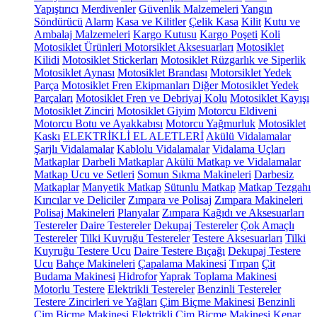
Yapıştırıcı
Merdivenler
Güvenlik Malzemeleri
Yangın
Söndürücü
Alarm
Kasa ve Kilitler
Çelik Kasa
Kilit
Kutu ve
Ambalaj Malzemeleri
Kargo Kutusu
Kargo Poşeti
Koli
Motosiklet Ürünleri
Motorsiklet Aksesuarları
Motosiklet
Kilidi
Motosiklet Stickerları
Motosiklet Rüzgarlık ve Siperlik
Motosiklet Aynası
Motosiklet Brandası
Motorsiklet Yedek
Parça
Motosiklet Fren Ekipmanları
Diğer Motosiklet Yedek
Parçaları
Motosiklet Fren ve Debriyaj Kolu
Motosiklet Kayışı
Motosiklet Zinciri
Motosiklet Giyim
Motorcu Eldiveni
Motorcu Botu ve Ayakkabısı
Motorcu Yağmurluk
Motosiklet
Kaskı
ELEKTRİKLİ EL ALETLERİ
Akülü Vidalamalar
Şarjlı Vidalamalar
Kablolu Vidalamalar
Vidalama Uçları
Matkaplar
Darbeli Matkaplar
Akülü Matkap ve Vidalamalar
Matkap Ucu ve Setleri
Somun Sıkma Makineleri
Darbesiz
Matkaplar
Manyetik Matkap
Sütunlu Matkap
Matkap Tezgahı
Kırıcılar ve Deliciler
Zımpara ve Polisaj
Zımpara Makineleri
Polisaj Makineleri
Planyalar
Zımpara Kağıdı ve Aksesuarları
Testereler
Daire Testereler
Dekupaj Testereler
Çok Amaçlı
Testereler
Tilki Kuyruğu Testereler
Testere Aksesuarları
Tilki
Kuyruğu Testere Ucu
Daire Testere Bıçağı
Dekupaj Testere
Ucu
Bahçe Makineleri
Çapalama Makinesi
Tırpan
Çit
Budama Makinesi
Hidrofor
Yaprak Toplama Makinesi
Motorlu Testere
Elektrikli Testereler
Benzinli Testereler
Testere Zincirleri ve Yağları
Çim Biçme Makinesi
Benzinli
Çim Biçme Makinesi
Elektrikli Çim Biçme Makinesi
Kenar