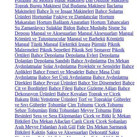
Pompası
Su Motoru
Hasat Makinesi
Dal Öğütme Makinesi
Toprak Burgu Makinesi
Dal Budama Makinesi
İlaçlama
Makineleri
Bahçe İş ve İnşaat Makineleri
Bahçe Sulama
Ürünleri
Hortumlar
Fıskiye ve Damlatıcılar
Hortum
Makaraları
Hortum Bağlantı Aparatları
Hortum Tabancaları
Su Zamanlayıcı
Sulaklar
Bidon
Bahçe Musluğu
Şişme Su
Deposu
Mangal ve Aksesuarları
Mangal Aksesuarları
Mangal
Kömürü ve Tutuşturucular
Mangal ve Barbekü
Kömürlü
Mangal
Tüplü Mangal
Elektrikli Izgara
Pürmüz
Piknik
Malzemeleri
Piknik Sepetleri
Piknik Seti
Semaver
Piknik
Örtüleri
Bahçe Depolama
Depolama Evleri
Depolama
Dolapları
Depolama Sandığı
Bahçe Aydınlatma
Dış Mekan
Aydınlatmalar
Solar Aydınlatma
Projektör ve Sensörler
Bahçe
Aplikleri
Bahçe Feneri ve Meşaleler
Bahçe Masa Üstü
Aydınlatma
Bahçe Set Üstü Aydınlatma
Bahçe Aydınlatma
Direkleri
Bahçe Peyzaj Ürünleri
Bahçe Yer Döşemeleri
Bahçe
Çit ve Bordürleri
Bahçe Filesi
Bahçe Gizleme Ağları
Bahçe
Dekorasyon Ürünleri
Bahçe Kovaları
Toprak ve Çiçek
Bakımı
Bitki Yetiştirme Ürünleri
Torf ve Topraklar
Gübreler
ve Sıvı Gübreler
Tohumlar
Çim Tohumu
Çiçek Tohumu
Sebze Tohumları
Bitki Tohumları
Meyve Tohumu
Bitki
Besinleri
Sera ve Sera Ekipmanları
Çiçek ve Bitki
İç Mekan
Bitkileri
Dış Mekan Ağaçları
Canlı Çiçek
Çiçek Soğanları
Aşılı Meyve Fidanları
Aşılı Gül
Fide
Dış Mekan Sarmaşık
Bitkileri
Kaktüs
Saksı ve Aksesuarları
Dekoratif Saksı