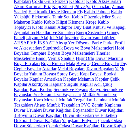
Kabloları
Çoklu Grup Prizleri
Kablolar
Kablo Aksesuarları
Akım Korumalı Priz
Kapı Zilleri
Pil ve Şarj Cihazları
Zaman
Saatleri
Elektronik Devre Elemanı
Fiş
Kablo Pabucu
Kablo
Yüksüğü
Elektronik Tamir Seti
Kablo Düzenleyiciler
Susta
Makaron Kablo
Kablo Klipsi
Klemens
Kroşe
Kablo
Toplayıcı
Kablo Kanalı
Adaptör
Duy
Buat Kutusu ve Kapağı
Aydınlatma Halatları ve Zincirleri
Enerji Sistemleri
Güneş
Paneli
Lityum Akü
Jel Akü
İnverter
Tavan Vantilatörleri
AHŞAP VE İNŞAAT
Ahşap Yer Döşeme
Parke
Parke Profil
ve Aksesuarları
Süpürgelik
Boya ve Boya Malzemeleri
Hobi
Boyaları
Tempare Boyası
Boya Malzemeleri
Tinerler
Maskeleme Bandı
Vernik
Spatula
Hışır Örtü
Duvar Macunu
Boya Fırçaları
Boya Rulosu
Mala
Boya
İç Cephe Boyalar
Dış
Cephe Boyalar
Astarlar
Metal Boyaları
Tavan Boyaları
Yağlı
Boyalar
Yalıtım Boyası
Sprey Boya
Kapı Boyası
Epoksi
Boyalar
Kapılar
Amerikan Kapılar
Melamin Kapılar
Çelik
Kapılar
Akordiyon Kapılar
Sürgülü Kapılar
Acil Çıkış
Kapıları
Kapı Kolları
Seramik ve Fayans
Banyo Seramik ve
Fayansları
Yer Seramik ve Fayansları
Mutfak Seramik ve
Fayansları
Karo
Mozaik
Mutfak Tezgahları
Laminant Mutfak
Tezgahları
Ahşap Mutfak Tezgahları
PVC Zemin Kaplama
Duvar Ürünleri
Duvar Kağıtları
Boyanabilir Duvar Kağıtları
3 Boyutlu Duvar Kağıtları
Duvar Stickerları ve Etiketleri
Dekoratif Duvar Kağıtları
Yapışkanlı Folyolar
Çocuk Odası
Duvar Stickerları
Çocuk Odası Duvar Kağıtları
Duvar Kağıdı