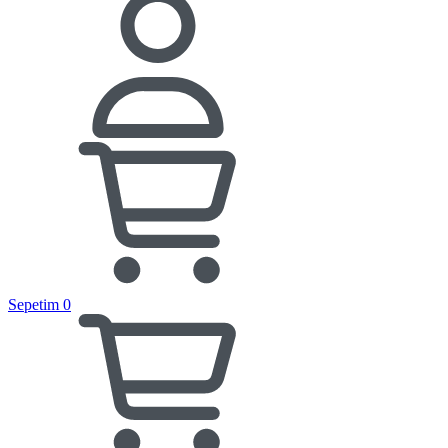
Sepetim
0