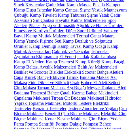
Sinek Kovucular
Çadır Matı
Kamp Masası
Pusula
Kampet
Kamp Duşu
Isıtıcılar
Kamp Çantası
Şişme Yastık
Magnezyum
Çubuğu
Kamp Tuvaleti
Kamp Taburesi
Şişme Yatak
Çadır
Aksesuarı
Sırt Çantası
Hayatta Kalma Malzemeleri
Spor
Aletleri
Pilates, Yoga ve Jimnastik
Ağırlık ve Halter Ürünleri
Fitness ve Kardiyo Ürünleri
Diğer Spor Ürünleri
Valiz ve
Bavul
Kamp Mutfak Malzemeleri
Termal Çanta
Matara
Kamp Yemek Pişirme Seti
Kamp Buzluk ve Soğutucu
Ürünler
Kamp Demliği
Kamp Tavası
Kamp Ocağı
Kamp
Mutfak Aksesuarları
Çakmak ve Yakıcılar
Termoslar
Aydınlatma Ekipmanları
El Feneri
Işıldak
Kafa Lambası
Kamp El Aletleri
Kamp Testeresi
Kamp Küreği
Kamp Bıçağı
Kamp Baltası
Avcılık Malzemeleri
Balık Av Malzemeleri
Bisiklet ve Scooter
Bisiklet
Elektrikli Scooter
Bahçe Aletleri
Çapa
Kürek
Bahçe Eldiveni
Tırmık
Budama Makası
Aşı
Makası
Fide Dikici ve Sökücü
Orak
Bahçe El Aleti Setleri
Çim Makası
Tırpan Misinası
Aşı Bıçağı
Meyve Toplama Aleti
Budama Testeresi
Bahçe Çatalı
Kazma
Bahçe Makineleri
Çapalama Makinesi
Tırpan
Çit Budama Makinesi
Hidrofor
Yaprak Toplama Makinesi
Motorlu Testere
Elektrikli
Testereler
Benzinli Testereler
Testere Zincirleri ve Yağları
Çim
Biçme Makinesi
Benzinli Çim Biçme Makinesi
Elektrikli Çim
Biçme Makinesi
Kenar Kesme Makinesi
Çim Biçme Yedek
Parça
Pompa
Santrifüj Pompa
Dalgıç Pompası
Bahçe