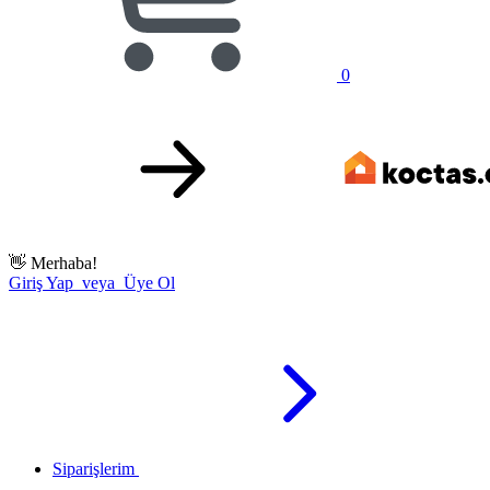
0
👋
Merhaba!
Giriş Yap veya Üye Ol
Siparişlerim