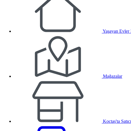
Yaşayan Evler
Mağazalar
Koçtaş'ta Satıc