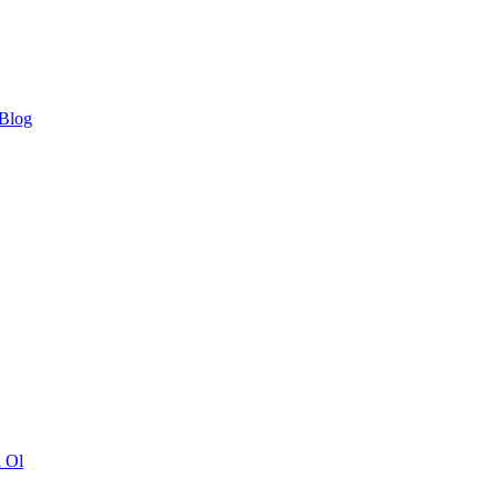
 Blog
ı Ol