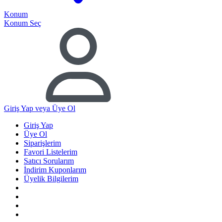
Konum
Konum Seç
Giriş Yap
veya Üye Ol
Giriş Yap
Üye Ol
Siparişlerim
Favori Listelerim
Satıcı Sorularım
İndirim Kuponlarım
Üyelik Bilgilerim