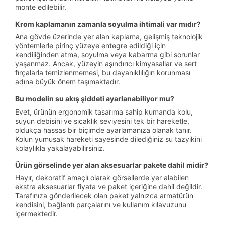
monte edilebilir.
Krom kaplamanın zamanla soyulma ihtimali var mıdır?
Ana gövde üzerinde yer alan kaplama, gelişmiş teknolojik
yöntemlerle pirinç yüzeye entegre edildiği için
kendiliğinden atma, soyulma veya kabarma gibi sorunlar
yaşanmaz. Ancak, yüzeyin aşındırıcı kimyasallar ve sert
fırçalarla temizlenmemesi, bu dayanıklılığın korunması
adına büyük önem taşımaktadır.
Bu modelin su akış şiddeti ayarlanabiliyor mu?
Evet, ürünün ergonomik tasarıma sahip kumanda kolu,
suyun debisini ve sıcaklık seviyesini tek bir hareketle,
oldukça hassas bir biçimde ayarlamanıza olanak tanır.
Kolun yumuşak hareketi sayesinde dilediğiniz su tazyikini
kolaylıkla yakalayabilirsiniz.
Ürün görselinde yer alan aksesuarlar pakete dahil midir?
Hayır, dekoratif amaçlı olarak görsellerde yer alabilen
ekstra aksesuarlar fiyata ve paket içeriğine dahil değildir.
Tarafınıza gönderilecek olan paket yalnızca armatürün
kendisini, bağlantı parçalarını ve kullanım kılavuzunu
içermektedir.