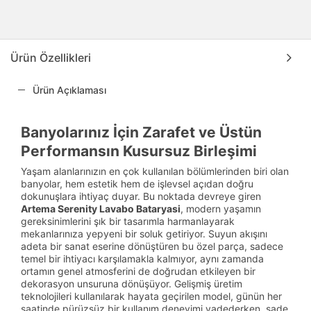
Ürün Özellikleri
Ürün Açıklaması
Banyolarınız İçin Zarafet ve Üstün
Performansın Kusursuz Birleşimi
Yaşam alanlarınızın en çok kullanılan bölümlerinden biri olan
banyolar, hem estetik hem de işlevsel açıdan doğru
dokunuşlara ihtiyaç duyar. Bu noktada devreye giren
Artema Serenity Lavabo Bataryasi
, modern yaşamın
gereksinimlerini şık bir tasarımla harmanlayarak
mekanlarınıza yepyeni bir soluk getiriyor. Suyun akışını
adeta bir sanat eserine dönüştüren bu özel parça, sadece
temel bir ihtiyacı karşılamakla kalmıyor, aynı zamanda
ortamın genel atmosferini de doğrudan etkileyen bir
dekorasyon unsuruna dönüşüyor. Gelişmiş üretim
teknolojileri kullanılarak hayata geçirilen model, günün her
saatinde pürüzsüz bir kullanım deneyimi vadederken, sade