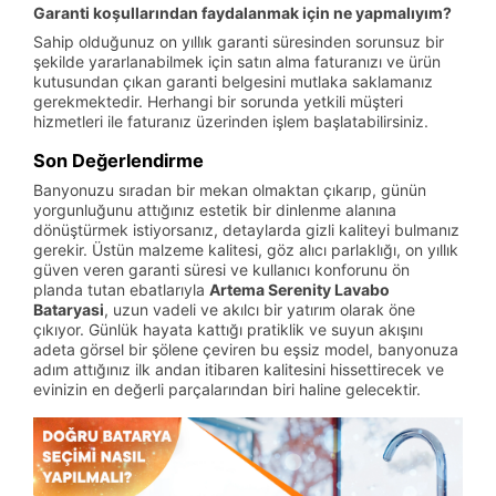
Garanti koşullarından faydalanmak için ne yapmalıyım?
Sahip olduğunuz on yıllık garanti süresinden sorunsuz bir
şekilde yararlanabilmek için satın alma faturanızı ve ürün
kutusundan çıkan garanti belgesini mutlaka saklamanız
gerekmektedir. Herhangi bir sorunda yetkili müşteri
hizmetleri ile faturanız üzerinden işlem başlatabilirsiniz.
Son Değerlendirme
Banyonuzu sıradan bir mekan olmaktan çıkarıp, günün
yorgunluğunu attığınız estetik bir dinlenme alanına
dönüştürmek istiyorsanız, detaylarda gizli kaliteyi bulmanız
gerekir. Üstün malzeme kalitesi, göz alıcı parlaklığı, on yıllık
güven veren garanti süresi ve kullanıcı konforunu ön
planda tutan ebatlarıyla
Artema Serenity Lavabo
Bataryasi
, uzun vadeli ve akılcı bir yatırım olarak öne
çıkıyor. Günlük hayata kattığı pratiklik ve suyun akışını
adeta görsel bir şölene çeviren bu eşsiz model, banyonuza
adım attığınız ilk andan itibaren kalitesini hissettirecek ve
evinizin en değerli parçalarından biri haline gelecektir.