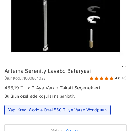
Artema
Serenity Lavabo Bataryasi
4.8
(3)
Ürün Kodu: 1000804028
433,19 TL x 9 Aya Varan
Taksit Seçenekleri
Bu ürün özel iade koşullarına sahiptir.
Yapı Kredi World'e Özel 550 TL'ye Varan Worldpuan
Satıcı:
Koçtaş