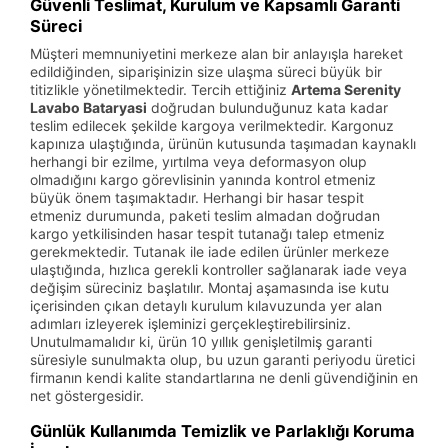
Güvenli Teslimat, Kurulum ve Kapsamlı Garanti
Süreci
Müşteri memnuniyetini merkeze alan bir anlayışla hareket
edildiğinden, siparişinizin size ulaşma süreci büyük bir
titizlikle yönetilmektedir. Tercih ettiğiniz
Artema Serenity
Lavabo Bataryasi
doğrudan bulunduğunuz kata kadar
teslim edilecek şekilde kargoya verilmektedir. Kargonuz
kapınıza ulaştığında, ürünün kutusunda taşımadan kaynaklı
herhangi bir ezilme, yırtılma veya deformasyon olup
olmadığını kargo görevlisinin yanında kontrol etmeniz
büyük önem taşımaktadır. Herhangi bir hasar tespit
etmeniz durumunda, paketi teslim almadan doğrudan
kargo yetkilisinden hasar tespit tutanağı talep etmeniz
gerekmektedir. Tutanak ile iade edilen ürünler merkeze
ulaştığında, hızlıca gerekli kontroller sağlanarak iade veya
değişim süreciniz başlatılır. Montaj aşamasında ise kutu
içerisinden çıkan detaylı kurulum kılavuzunda yer alan
adımları izleyerek işleminizi gerçekleştirebilirsiniz.
Unutulmamalıdır ki, ürün 10 yıllık genişletilmiş garanti
süresiyle sunulmakta olup, bu uzun garanti periyodu üretici
firmanın kendi kalite standartlarına ne denli güvendiğinin en
net göstergesidir.
Günlük Kullanımda Temizlik ve Parlaklığı Koruma