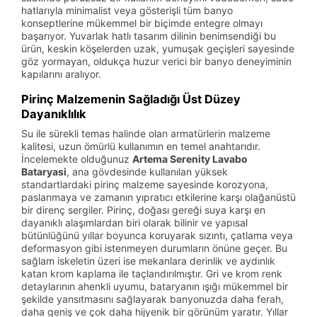
hatlarıyla minimalist veya gösterişli tüm banyo
konseptlerine mükemmel bir biçimde entegre olmayı
başarıyor. Yuvarlak hatlı tasarım dilinin benimsendiği bu
ürün, keskin köşelerden uzak, yumuşak geçişleri sayesinde
göz yormayan, oldukça huzur verici bir banyo deneyiminin
kapılarını aralıyor.
Pirinç Malzemenin Sağladığı Üst Düzey
Dayanıklılık
Su ile sürekli temas halinde olan armatürlerin malzeme
kalitesi, uzun ömürlü kullanımın en temel anahtarıdır.
İncelemekte olduğunuz
Artema Serenity Lavabo
Bataryasi
, ana gövdesinde kullanılan yüksek
standartlardaki pirinç malzeme sayesinde korozyona,
paslanmaya ve zamanın yıpratıcı etkilerine karşı olağanüstü
bir direnç sergiler. Pirinç, doğası gereği suya karşı en
dayanıklı alaşımlardan biri olarak bilinir ve yapısal
bütünlüğünü yıllar boyunca koruyarak sızıntı, çatlama veya
deformasyon gibi istenmeyen durumların önüne geçer. Bu
sağlam iskeletin üzeri ise mekanlara derinlik ve aydınlık
katan krom kaplama ile taçlandırılmıştır. Gri ve krom renk
detaylarının ahenkli uyumu, bataryanın ışığı mükemmel bir
şekilde yansıtmasını sağlayarak banyonuzda daha ferah,
daha geniş ve çok daha hijyenik bir görünüm yaratır. Yıllar