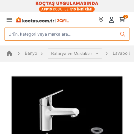
0
Ürün, kategori veya marka ara...
Banyo
Lavabo Bat
Batarya ve Musluklar