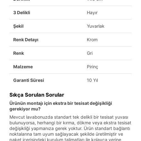
3 Delikli
Hayır
Şekil
Yuvarlak
Renk Detayı
Krom
Renk
Gri
Malzeme
Pirinç
Garanti Süresi
10 Yıl
Sıkça Sorulan Sorular
Ürünün montajı için ekstra bir tesisat değişikliği
gerekiyor mu?
Mevcut lavabonuzda standart tek delikli bir tesisat yuvası
bulunuyorsa, herhangi bir kırma, dökme veya ekstra tesisat
değişikliği yapmanıza gerek yoktur. Ürün standart bağlantı
noktalarına tam uyum sağlayacak şekilde üretilmiştir ve
paket içerisindeki kurulum talimatları ile kolayca yerine