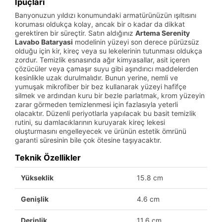
İpuçları
Banyonuzun yıldızı konumundaki armatürünüzün ışıltısını
koruması oldukça kolay, ancak bir o kadar da dikkat
gerektiren bir süreçtir. Satın aldığınız
Artema Serenity
Lavabo Bataryasi
modelinin yüzeyi son derece pürüzsüz
olduğu için kir, kireç veya su lekelerinin tutunması oldukça
zordur. Temizlik esnasında ağır kimyasallar, asit içeren
çözücüler veya çamaşır suyu gibi aşındırıcı maddelerden
kesinlikle uzak durulmalıdır. Bunun yerine, nemli ve
yumuşak mikrofiber bir bez kullanarak yüzeyi hafifçe
silmek ve ardından kuru bir bezle parlatmak, krom yüzeyin
zarar görmeden temizlenmesi için fazlasıyla yeterli
olacaktır. Düzenli periyotlarla yapılacak bu basit temizlik
rutini, su damlacıklarının kuruyarak kireç lekesi
oluşturmasını engelleyecek ve ürünün estetik ömrünü
garanti süresinin bile çok ötesine taşıyacaktır.
Teknik Özellikler
Yükseklik
15.8 cm
Genişlik
4.6 cm
Derinlik
11.6 cm