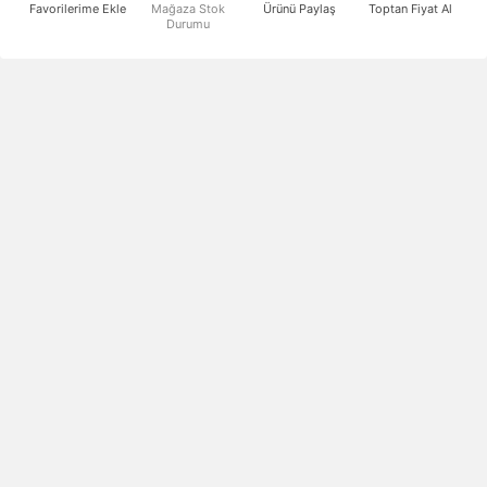
Favorilerime Ekle
Mağaza Stok
Ürünü Paylaş
Toptan Fiyat Al
Durumu