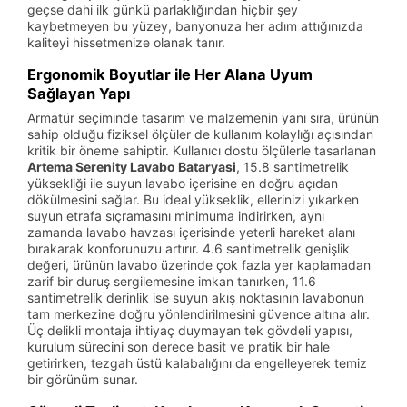
geçse dahi ilk günkü parlaklığından hiçbir şey
kaybetmeyen bu yüzey, banyonuza her adım attığınızda
kaliteyi hissetmenize olanak tanır.
Ergonomik Boyutlar ile Her Alana Uyum
Sağlayan Yapı
Armatür seçiminde tasarım ve malzemenin yanı sıra, ürünün
sahip olduğu fiziksel ölçüler de kullanım kolaylığı açısından
kritik bir öneme sahiptir. Kullanıcı dostu ölçülerle tasarlanan
Artema Serenity Lavabo Bataryasi
, 15.8 santimetrelik
yüksekliği ile suyun lavabo içerisine en doğru açıdan
dökülmesini sağlar. Bu ideal yükseklik, ellerinizi yıkarken
suyun etrafa sıçramasını minimuma indirirken, aynı
zamanda lavabo havzası içerisinde yeterli hareket alanı
bırakarak konforunuzu artırır. 4.6 santimetrelik genişlik
değeri, ürünün lavabo üzerinde çok fazla yer kaplamadan
zarif bir duruş sergilemesine imkan tanırken, 11.6
santimetrelik derinlik ise suyun akış noktasının lavabonun
tam merkezine doğru yönlendirilmesini güvence altına alır.
Üç delikli montaja ihtiyaç duymayan tek gövdeli yapısı,
kurulum sürecini son derece basit ve pratik bir hale
getirirken, tezgah üstü kalabalığını da engelleyerek temiz
bir görünüm sunar.