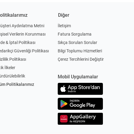
olitikalarımız
Diğer
üşteri Aydınlatma Metni
İletişim
işisel Verilerin Korunması
Fatura Sorgulama
ade & İptal Politikası
Sıkça Sorulan Sorular
edarikçi Güvenliği Politikası
Bilgi Toplumu Hizmetleri
zlilik Politikası
Çerez Tercihlerini Değiştir
ik İlkeler
ürdürülebilirlik
Mobil Uygulamalar
üm Politikalarımız