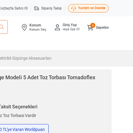
Yardım ve Destek
Koçtaş'ta Satıcı Ol
Sipariş Takip
Giriş Yap
Konum
0
Sepetim
veya Üye Ol
Konum Seç
ektrikli Süpürge Aksesuarları
e Modeli 5 Adet Toz Torbası Tornadoflex
Taksit Seçenekleri
ez Toz Torbasi Vardir
50 TL'ye Varan Worldpuan