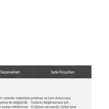
 Seçenekleri
İade Koşulları
rt cisimler nedeniyle yırtılmaz ve tam doluncaya
isi ile değiştirilir. · Tozların dağılmaması için,
e sudan etkilenmez, · Kullanım sırasında, torba içine