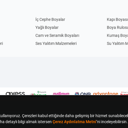
İç Cephe Boyalar
Kapı Boyası
Yağlı Boyalar
Boya Rulos
Cam ve Seramik Boyaları
Kumaş Boya
ri
Ses Yalıtım Malzemeleri
Su Yalıtım 
Anahtar Priz
Priz
Uzatma Kabloları
Abajur
Sarkıt Avizeler
Gece Lamba
Çim Biçme Yedek Parça
Elektrikli Ç
Kedi Evi
El Feneri
Kamp Sandalyesi
Sinek Kovuc
Termoslar
Kömürlü Ma
Duvara Sıfır Klozetler
Ayaklı Lava
Elbise ve Aksesuar Askıları
Kapı Arkası 
ganizerleri
Oyuncak Kutuları
Saklama Ku