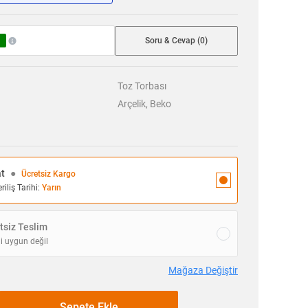
Soru & Cevap (0)
Toz Torbası
Arçelik, Beko
at
●
Ücretsiz Kargo
iliş Tarihi:
Yarın
siz Teslim
i uygun değil
Mağaza Değiştir
Sepete Ekle