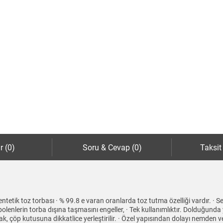
r (0)
Soru & Cevap (0)
Taksit
tik toz torbası · % 99.8 e varan oranlarda toz tutma özelliği vardır. · Se
olenlerin torba dışına taşmasını engeller, · Tek kullanımlıktır. Dolduğunda yen
ak, çöp kutusuna dikkatlice yerleştirilir. · Özel yapısından dolayı nemden v