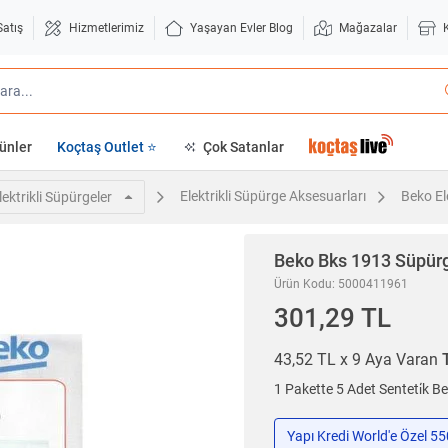
Satış
Hizmetlerimiz
Yaşayan Evler Blog
Mağazalar
ünler
Koçtaş Outlet ⭐
Çok Satanlar
Elektrikli Süpürge Aksesuarları
Beko El
lektrikli Süpürgeler
Beko
Bks 1913 Süpürg
Ürün Kodu: 5000411961
301,29 TL
43,52 TL x 9 Aya Varan
1 Pakette 5 Adet Senteti̇k B
Yapı Kredi World'e Özel 5