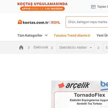
Toptan 
Tüm Kategoriler
Turuncu Trend Alarmı🚨
Yeni Ür
Elektronik
Elektrikli Ev Aletleri
E