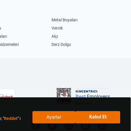
Metal Boyaları
u
Vernik
ları
Alçı
Malzemeleri
Derz Dolgu
Akım Korumalı Priz
Led Ampul
ları
Masa Lambaları
im Biçme Makinesi
Benzinli Testereler
Bisiklet
ular
Şişme Yatak
ngal
Çiçek Tohumu
bolar
Çanak Lavabolar
Askıları
Yapışkanlı Askılar
tusu
Hurçlar