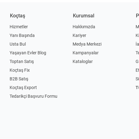
Koçtaş
Kurumsal
P
Hizmetler
Hakkımızda
M
Yanı Başında
Kariyer
K
Usta Bul
Medya Merkezi
İ
Yaşayan Evler Blog
Kampanyalar
T
Toptan Satış
Kataloglar
Gi
Koçtaş Fix
Et
B2B Satış
S
Koçtaş Export
T
Tedarikçi Başvuru Formu