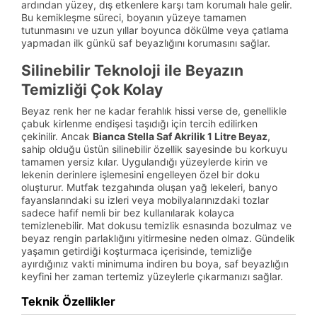
ardından yüzey, dış etkenlere karşı tam korumalı hale gelir.
Bu kemikleşme süreci, boyanın yüzeye tamamen
tutunmasını ve uzun yıllar boyunca dökülme veya çatlama
yapmadan ilk günkü saf beyazlığını korumasını sağlar.
Silinebilir Teknoloji ile Beyazın
Temizliği Çok Kolay
Beyaz renk her ne kadar ferahlık hissi verse de, genellikle
çabuk kirlenme endişesi taşıdığı için tercih edilirken
çekinilir. Ancak
Bianca Stella Saf Akrilik 1 Litre Beyaz
,
sahip olduğu üstün silinebilir özellik sayesinde bu korkuyu
tamamen yersiz kılar. Uygulandığı yüzeylerde kirin ve
lekenin derinlere işlemesini engelleyen özel bir doku
oluşturur. Mutfak tezgahında oluşan yağ lekeleri, banyo
fayanslarındaki su izleri veya mobilyalarınızdaki tozlar
sadece hafif nemli bir bez kullanılarak kolayca
temizlenebilir. Mat dokusu temizlik esnasında bozulmaz ve
beyaz rengin parlaklığını yitirmesine neden olmaz. Gündelik
yaşamın getirdiği koşturmaca içerisinde, temizliğe
ayırdığınız vakti minimuma indiren bu boya, saf beyazlığın
keyfini her zaman tertemiz yüzeylerle çıkarmanızı sağlar.
Teknik Özellikler