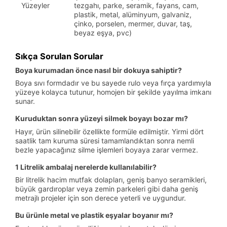
Yüzeyler
tezgahı, parke, seramik, fayans, cam,
plastik, metal, alüminyum, galvaniz,
çinko, porselen, mermer, duvar, taş,
beyaz eşya, pvc)
Sıkça Sorulan Sorular
Boya kurumadan önce nasıl bir dokuya sahiptir?
Boya sıvı formdadır ve bu sayede rulo veya fırça yardımıyla
yüzeye kolayca tutunur, homojen bir şekilde yayılma imkanı
sunar.
Kuruduktan sonra yüzeyi silmek boyayı bozar mı?
Hayır, ürün silinebilir özellikte formüle edilmiştir. Yirmi dört
saatlik tam kuruma süresi tamamlandıktan sonra nemli
bezle yapacağınız silme işlemleri boyaya zarar vermez.
1 Litrelik ambalaj nerelerde kullanılabilir?
Bir litrelik hacim mutfak dolapları, geniş banyo seramikleri,
büyük gardıroplar veya zemin parkeleri gibi daha geniş
metrajlı projeler için son derece yeterli ve uygundur.
Bu ürünle metal ve plastik eşyalar boyanır mı?