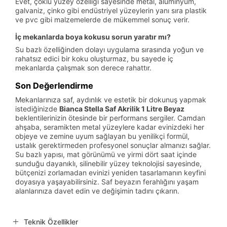
Evet, çoklu yüzey özelliği sayesinde metal, alüminyum,
galvaniz, çinko gibi endüstriyel yüzeylerin yanı sıra plastik
ve pvc gibi malzemelerde de mükemmel sonuç verir.
İç mekanlarda boya kokusu sorun yaratır mı?
Su bazlı özelliğinden dolayı uygulama sırasında yoğun ve
rahatsız edici bir koku oluşturmaz, bu sayede iç
mekanlarda çalışmak son derece rahattır.
Son Değerlendirme
Mekanlarınıza saf, aydınlık ve estetik bir dokunuş yapmak
istediğinizde
Bianca Stella Saf Akrilik 1 Litre Beyaz
beklentilerinizin ötesinde bir performans sergiler. Camdan
ahşaba, seramikten metal yüzeylere kadar evinizdeki her
objeye ve zemine uyum sağlayan bu yenilikçi formül,
ustalık gerektirmeden profesyonel sonuçlar almanızı sağlar.
Su bazlı yapısı, mat görünümü ve yirmi dört saat içinde
sunduğu dayanıklı, silinebilir yüzey teknolojisi sayesinde,
bütçenizi zorlamadan evinizi yeniden tasarlamanın keyfini
doyasıya yaşayabilirsiniz. Saf beyazın ferahlığını yaşam
alanlarınıza davet edin ve değişimin tadını çıkarın.
Teknik Özellikler