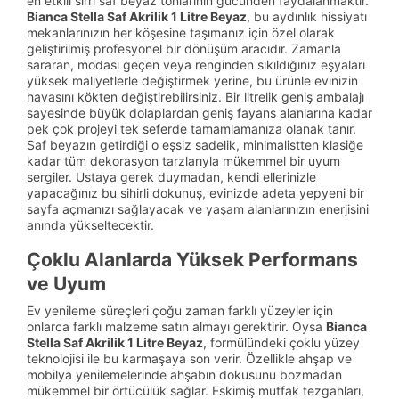
en etkili sırrı saf beyaz tonlarının gücünden faydalanmaktır.
Bianca Stella Saf Akrilik 1 Litre Beyaz
, bu aydınlık hissiyatı
mekanlarınızın her köşesine taşımanız için özel olarak
geliştirilmiş profesyonel bir dönüşüm aracıdır. Zamanla
sararan, modası geçen veya renginden sıkıldığınız eşyaları
yüksek maliyetlerle değiştirmek yerine, bu ürünle evinizin
havasını kökten değiştirebilirsiniz. Bir litrelik geniş ambalajı
sayesinde büyük dolaplardan geniş fayans alanlarına kadar
pek çok projeyi tek seferde tamamlamanıza olanak tanır.
Saf beyazın getirdiği o eşsiz sadelik, minimalistten klasiğe
kadar tüm dekorasyon tarzlarıyla mükemmel bir uyum
sergiler. Ustaya gerek duymadan, kendi ellerinizle
yapacağınız bu sihirli dokunuş, evinizde adeta yepyeni bir
sayfa açmanızı sağlayacak ve yaşam alanlarınızın enerjisini
anında yükseltecektir.
Çoklu Alanlarda Yüksek Performans
ve Uyum
Ev yenileme süreçleri çoğu zaman farklı yüzeyler için
onlarca farklı malzeme satın almayı gerektirir. Oysa
Bianca
Stella Saf Akrilik 1 Litre Beyaz
, formülündeki çoklu yüzey
teknolojisi ile bu karmaşaya son verir. Özellikle ahşap ve
mobilya yenilemelerinde ahşabın dokusunu bozmadan
mükemmel bir örtücülük sağlar. Eskimiş mutfak tezgahları,