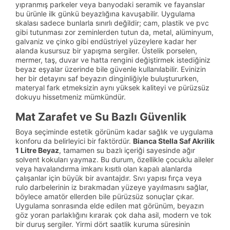
yıpranmış parkeler veya banyodaki seramik ve fayanslar
bu ürünle ilk günkü beyazlığına kavuşabilir. Uygulama
skalası sadece bunlarla sınırlı değildir; cam, plastik ve pvc
gibi tutunması zor zeminlerden tutun da, metal, alüminyum,
galvaniz ve çinko gibi endüstriyel yüzeylere kadar her
alanda kusursuz bir yapışma sergiler. Üstelik porselen,
mermer, taş, duvar ve hatta rengini değiştirmek istediğiniz
beyaz eşyalar üzerinde bile güvenle kullanılabilir. Evinizin
her bir detayını saf beyazın dinginliğiyle buluştururken,
materyal fark etmeksizin aynı yüksek kaliteyi ve pürüzsüz
dokuyu hissetmeniz mümkündür.
Mat Zarafet ve Su Bazlı Güvenlik
Boya seçiminde estetik görünüm kadar sağlık ve uygulama
konforu da belirleyici bir faktördür.
Bianca Stella Saf Akrilik
1 Litre Beyaz
, tamamen su bazlı içeriği sayesinde ağır
solvent kokuları yaymaz. Bu durum, özellikle çocuklu aileler
veya havalandırma imkanı kısıtlı olan kapalı alanlarda
çalışanlar için büyük bir avantajdır. Sıvı yapısı fırça veya
rulo darbelerinin iz bırakmadan yüzeye yayılmasını sağlar,
böylece amatör ellerden bile pürüzsüz sonuçlar çıkar.
Uygulama sonrasında elde edilen mat görünüm, beyazın
göz yoran parlaklığını kırarak çok daha asil, modern ve tok
bir duruş sergiler. Yirmi dört saatlik kuruma süresinin