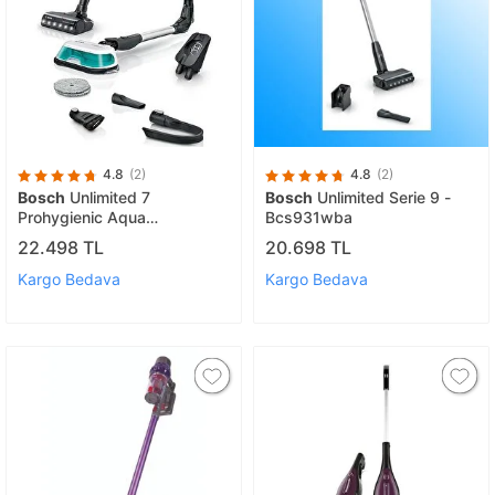
4.8
(2)
4.8
(2)
Bosch
Unlimited 7
Bosch
Unlimited Serie 9 -
Prohygienic Aqua
Bcs931wba
Bbs71hygtr Islak Kuru Dikey
22.498 TL
20.698 TL
Süpürge
Kargo Bedava
Kargo Bedava