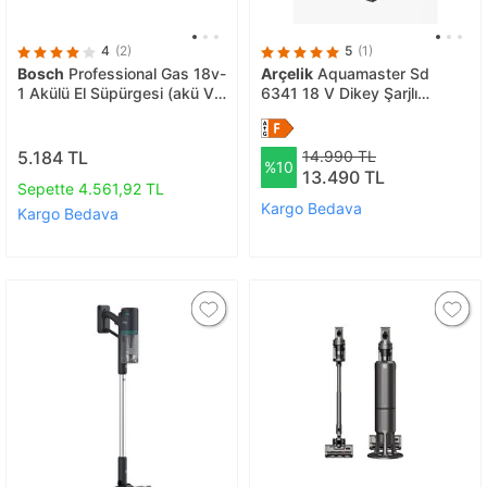
4
(2)
5
(1)
Bosch
Professional Gas 18v-
Arçelik
Aquamaster Sd
1 Akülü El Süpürgesi (akü Ve
6341 18 V Dikey Şarjlı
Şarj Cihazı Dahil Değildir) -
Süpürge
06019c6200
5.184 TL
14.990 TL
%10
13.490 TL
Sepette 4.561,92 TL
Kargo Bedava
Kargo Bedava