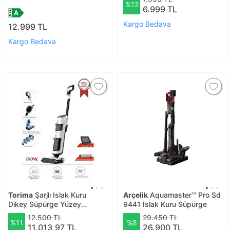
%12
Cleaner 14.4 V Dikey Şarjlı
6.999 TL
Süpürge
Kargo Bedava
12.999 TL
Kargo Bedava
Torima
Şarjlı Islak Kuru
Arçelik
Aquamaster™ Pro Sd
Dikey Süpürge Yüzey
9441 Islak Kuru Süpürge
Temizleyici Mop Fw1000
12.500 TL
29.450 TL
%11
%8
Beyaz
11.013,97 TL
26.900 TL