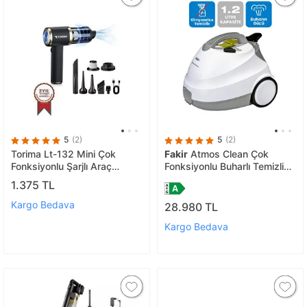
5
(2)
5
(2)
Torima Lt-132 Mini Çok
Fakir
Atmos Clean Çok
Fonksiyonlu Şarjlı Araç
Fonksiyonlu Buharlı Temizlik
Süpürgesi El Süpürgesi
Makinası-Buharlı Temizleyici
1.375 TL
Kargo Bedava
28.980 TL
Kargo Bedava