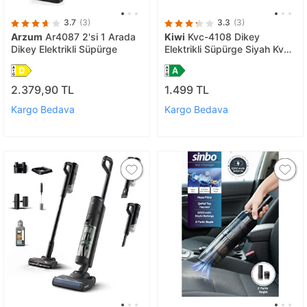
3.7
(3)
3.3
(3)
Arzum
Ar4087 2'si 1 Arada
Kiwi
Kvc-4108 Dikey
Dikey Elektrikli Süpürge
Elektrikli Süpürge Siyah Kvc-
4108
2.379,90 TL
1.499 TL
Kargo Bedava
Kargo Bedava