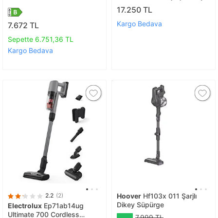
Süpürge
17.250 TL
Kargo Bedava
7.672 TL
Sepette 6.751,36 TL
Kargo Bedava
2.2
(2)
Hoover
Hf103x 011 Şarjlı
Dikey Süpürge
Electrolux
Ep71ab14ug
Ultimate 700 Cordless
7.999 TL