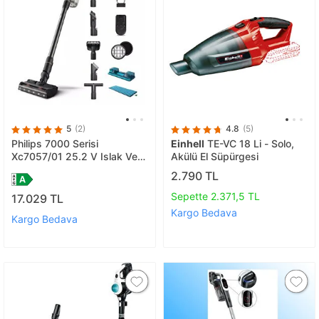
5
(2)
4.8
(5)
Philips 7000 Serisi
Einhell
TE-VC 18 Li - Solo,
Xc7057/01 25.2 V Islak Ve
Akülü El Süpürgesi
Kuru Dikey Şarjlı Süpürge
2.790 TL
Sepette 2.371,5 TL
17.029 TL
Kargo Bedava
Kargo Bedava