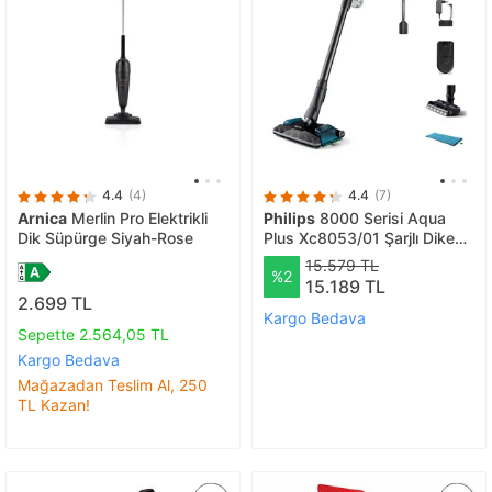
4.4
(4)
4.4
(7)
Arnica
Merlin Pro Elektrikli
Philips
8000 Serisi Aqua
Dik Süpürge Siyah-Rose
Plus Xc8053/01 Şarjlı Dikey
Süpürge
15.579 TL
%2
15.189 TL
2.699 TL
Kargo Bedava
Sepette 2.564,05 TL
Kargo Bedava
Mağazadan Teslim Al, 250
TL Kazan!