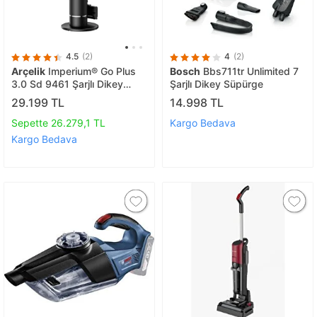
4.5
(2)
4
(2)
Arçelik
Imperium® Go Plus
Bosch
Bbs711tr Unlimited 7
3.0 Sd 9461 Şarjlı Dikey
Şarjlı Dikey Süpürge
Süpürge
29.199 TL
14.998 TL
Sepette 26.279,1 TL
Kargo Bedava
Kargo Bedava