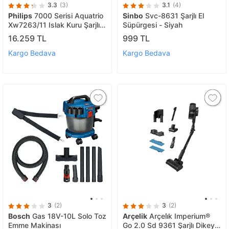
3.3
(3)
3.1
(4)
Philips
7000 Serisi Aquatrio
Sinbo
Svc-8631 Şarjlı El
Xw7263/11 Islak Kuru Şarjlı
Süpürgesi - Siyah
Dikey Süpürge
16.259 TL
999 TL
Kargo Bedava
Kargo Bedava
3
(2)
3
(2)
Bosch
Gas 18V-10L Solo Toz
Arçelik
Arçeli̇k Imperium®
Emme Makinası
Go 2.0 Sd 9361 Şarjlı Dikey