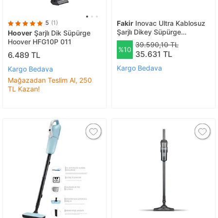
5
(1)
Fakir
Inovac Ultra Kablosuz
Şarjlı Dikey Süpürge
Hoover
Şarjlı Dik Süpürge
Otomatik Toz Boşaltma
Hoover HFG10P 011
39.590,10 TL
%10
İstasyonlu 500w
35.631 TL
6.489 TL
Kargo Bedava
Kargo Bedava
Mağazadan Teslim Al, 250
TL Kazan!