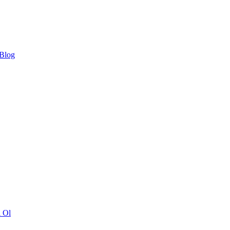
 Blog
ı Ol