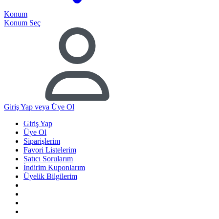
Konum
Konum Seç
Giriş Yap
veya Üye Ol
Giriş Yap
Üye Ol
Siparişlerim
Favori Listelerim
Satıcı Sorularım
İndirim Kuponlarım
Üyelik Bilgilerim