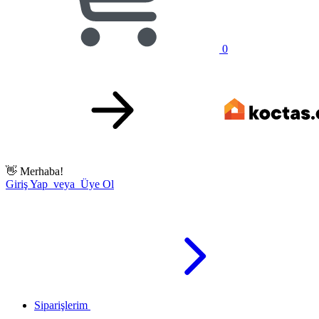
0
👋
Merhaba!
Giriş Yap veya Üye Ol
Siparişlerim