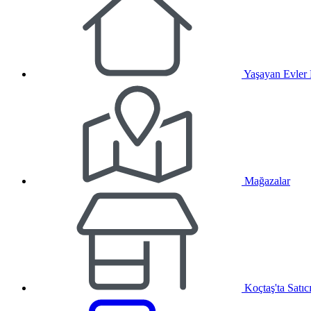
Yaşayan Evler
Mağazalar
Koçtaş'ta Satıc