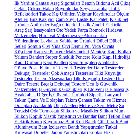
İlk Yardım Çantası
Araç Sigortaları
Benzin Bidonu
Acil Çıkış
Çekici
Çekme Halatı
Boyunluklar
Seyyar Lamba
Trafik
Reflektörleri
Takoz
Kış Ürünleri
Yağmur Kaydırıcılar
Ölçüm
Aletleri
Buz Kazıyıcı
Cam Suyu
Lastik Kar Paleti
Kışlık Set
Ürünler
Antifrizler
Buğu Giderici
Lastik Zinciri
Elektrikli
Araç Şarj İstasyonları
Oto Yedek Parça
Römork
Hırdavat
Malzemeleri
Hırdavat Malzemesi ve Aksesuarları
Yönlendirme Levhaları
Sabitleme Ürünleri
Dübel
Dübel
Setleri
Somun
Çivi
Vida-Çivi
Demir Pul
Vida
Civata
Köşebent
Kapı ve Pencere Malzemeleri
Menteşe
Kapı Kolları
Yalıtım Bantları
Stoper
Sineklik
Pencere Kolu
Kapı Hidroliği
Kapı Dürbünü
Kapı Kilitleri
Kapı Sürgüleri
Anahtarlık
Gönye
Posta Kutuları
Tekerlek
Testereler
Daire Testereler
Dekupaj Testereler
Çok Amaçlı Testereler
Tilki Kuyruğu
Testereler
Testere Aksesuarları
Tilki Kuyruğu Testere Ucu
Daire Testere Bıçağı
Dekupaj Testere Ucu
İş Güvenlik
Malzemeleri
İş Güvenlik Gözlükleri
İş Eldiveni
İş Elbisesi
İş
Ayakkabısı
Diğer İş Güvenlik Ürünleri
Siperlik
Lanyard
Takım Çanta Ve Dolapları
Takım Çantası
Takım ve Hizmet
Dolapları
Avadanlık
Ölçü Aletleri
Metre ve Şerit Metre
Su
Terazisi
Oda Termostatı
Silikon ve Mastikler
Silikon
Mum
Silikon
Köpük
Mastik
Yapıştırıcı ve Bantlar
Bant
Teflon Bant
Elektrik Bandı
Kaydırmaz Bant
Koli Bandı
Çift Taraflı Bant
Alüminyum Bant
İzolasyon Bandı
Yapıştırıcılar
Tutkal
Kimyasal Dübeller
Japon Yapıştırıcıları
Epoksi
Hızlı