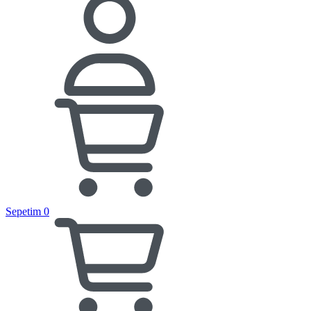
Sepetim
0