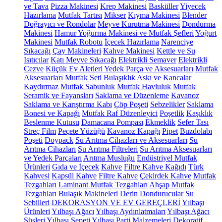
ve Tava
Pizza Makinesi
Krep Makinesi
Basküller
Yiyecek
Hazırlama
Mutfak Tartısı
Mikser
Kıyma Makinesi
Blender
Doğrayıcı ve Rondolar
Meyve Kurutma Makinesi
Dondurma
Makinesi
Hamur Yoğurma Makinesi ve Mutfak Şefleri
Yoğurt
Makinesi
Mutfak Robotu
İçecek Hazırlama
Narenciye
Sıkacağı
Çay Makineleri
Kahve Makinesi
Kettle ve Su
Isıtıcılar
Katı Meyve Sıkacağı
Elektrikli Semaver
Elektrikli
Cezve
Küçük Ev Aletleri Yedek Parça ve Aksesuarları
Mutfak
Aksesuarları
Mutfak Seti
Bulaşıklık
Askı ve Kancalar
Kaydırmaz
Mutfak Sabunluk
Mutfak Havluluk
Mutfak
Seramik ve Fayansları
Saklama ve Düzenleme
Kavanoz
Saklama ve Karıştırma Kabı
Çöp Poşeti
Sebzelikler
Saklama
Bonesi ve Kapağı
Mutfak Raf Düzenleyici
Poşetlik
Kaşıklık
Beslenme Kutusu
Damacana Pompası
Ekmeklik
Sefer Tası
Streç Film
Peçete Yüzüğü
Kavanoz Kapağı
Pipet
Buzdolabı
Poşeti
Doypack
Su Arıtma Cihazları ve Aksesuarları
Su
Arıtma Cihazları
Su Arıtma Filtreleri
Su Arıtma Aksesuarları
ve Yedek Parçaları
Arıtma Musluğu
Endüstriyel Mutfak
Ürünleri
Gıda ve İçecek
Kahve
Filtre Kahve Kağıdı
Türk
Kahvesi
Kapsül Kahve
Filtre Kahve
Çekirdek Kahve
Mutfak
Tezgahları
Laminant Mutfak Tezgahları
Ahşap Mutfak
Tezgahları
Bulaşık Makineleri
Derin Dondurucular
Su
Sebilleri
DEKORASYON VE EV GEREÇLERİ
Yılbaşı
Ürünleri
Yılbaşı Ağacı
Yılbaşı Aydınlatmaları
Yılbaşı Ağacı
Süsleri
Yılbaşı Sepeti
Yılbaşı Parti Malzemeleri
Dekoratif