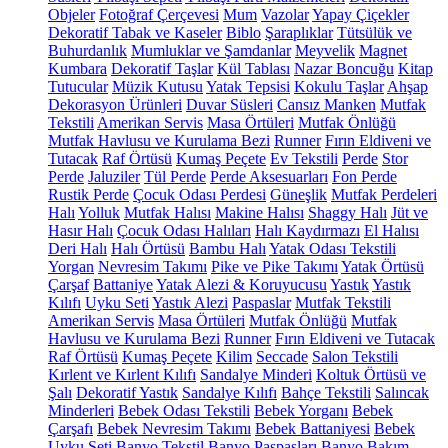
Objeler
Fotoğraf Çerçevesi
Mum
Vazolar
Yapay Çiçekler
Dekoratif Tabak ve Kaseler
Biblo
Şaraplıklar
Tütsülük ve
Buhurdanlık
Mumluklar ve Şamdanlar
Meyvelik
Magnet
Kumbara
Dekoratif Taşlar
Kül Tablası
Nazar Boncuğu
Kitap
Tutucular
Müzik Kutusu
Yatak Tepsisi
Kokulu Taşlar
Ahşap
Dekorasyon Ürünleri
Duvar Süsleri
Cansız Manken
Mutfak
Tekstili
Amerikan Servis
Masa Örtüleri
Mutfak Önlüğü
Mutfak Havlusu ve Kurulama Bezi
Runner
Fırın Eldiveni ve
Tutacak
Raf Örtüsü
Kumaş Peçete
Ev Tekstili
Perde
Stor
Perde
Jaluziler
Tül Perde
Perde Aksesuarları
Fon Perde
Rustik Perde
Çocuk Odası Perdesi
Güneşlik
Mutfak Perdeleri
Halı
Yolluk
Mutfak Halısı
Makine Halısı
Shaggy Halı
Jüt ve
Hasır Halı
Çocuk Odası Halıları
Halı Kaydırmazı
El Halısı
Deri Halı
Halı Örtüsü
Bambu Halı
Yatak Odası Tekstili
Yorgan
Nevresim Takımı
Pike ve Pike Takımı
Yatak Örtüsü
Çarşaf
Battaniye
Yatak Alezi & Koruyucusu
Yastık
Yastık
Kılıfı
Uyku Seti
Yastık Alezi
Paspaslar
Mutfak Tekstili
Amerikan Servis
Masa Örtüleri
Mutfak Önlüğü
Mutfak
Havlusu ve Kurulama Bezi
Runner
Fırın Eldiveni ve Tutacak
Raf Örtüsü
Kumaş Peçete
Kilim
Seccade
Salon Tekstili
Kırlent ve Kırlent Kılıfı
Sandalye Minderi
Koltuk Örtüsü ve
Şalı
Dekoratif Yastık
Sandalye Kılıfı
Bahçe Tekstili
Salıncak
Minderleri
Bebek Odası Tekstili
Bebek Yorganı
Bebek
Çarşafı
Bebek Nevresim Takımı
Bebek Battaniyesi
Bebek
Uyku Seti
Banyo Tekstil
Banyo Paspasları
Banyo Bakım