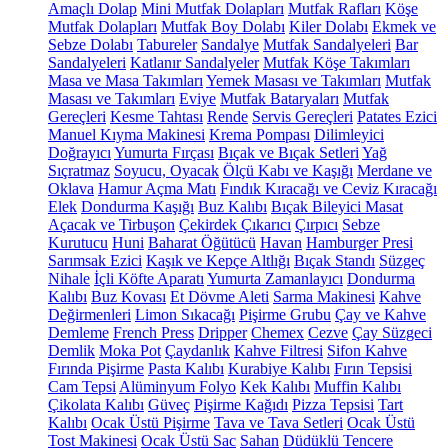
Amaçlı Dolap
Mini Mutfak Dolapları
Mutfak Rafları
Köşe
Mutfak Dolapları
Mutfak Boy Dolabı
Kiler Dolabı
Ekmek ve
Sebze Dolabı
Tabureler
Sandalye
Mutfak Sandalyeleri
Bar
Sandalyeleri
Katlanır Sandalyeler
Mutfak Köşe Takımları
Masa ve Masa Takımları
Yemek Masası ve Takımları
Mutfak
Masası ve Takımları
Eviye
Mutfak Bataryaları
Mutfak
Gereçleri
Kesme Tahtası
Rende
Servis Gereçleri
Patates Ezici
Manuel Kıyma Makinesi
Krema Pompası
Dilimleyici
Doğrayıcı
Yumurta Fırçası
Bıçak ve Bıçak Setleri
Yağ
Sıçratmaz
Soyucu, Oyacak
Ölçü Kabı ve Kaşığı
Merdane ve
Oklava
Hamur Açma Matı
Fındık Kıracağı ve Ceviz Kıracağı
Elek
Dondurma Kaşığı
Buz Kalıbı
Bıçak Bileyici Masat
Açacak ve Tirbuşon
Çekirdek Çıkarıcı
Çırpıcı
Sebze
Kurutucu
Huni
Baharat Öğütücü
Havan
Hamburger Presi
Sarımsak Ezici
Kaşık ve Kepçe Altlığı
Bıçak Standı
Süzgeç
Nihale
İçli Köfte Aparatı
Yumurta Zamanlayıcı
Dondurma
Kalıbı
Buz Kovası
Et Dövme Aleti
Sarma Makinesi
Kahve
Değirmenleri
Limon Sıkacağı
Pişirme Grubu
Çay ve Kahve
Demleme
French Press
Dripper
Chemex
Cezve
Çay Süzgeci
Demlik
Moka Pot
Çaydanlık
Kahve Filtresi
Sifon Kahve
Fırında Pişirme
Pasta Kalıbı
Kurabiye Kalıbı
Fırın Tepsisi
Cam Tepsi
Alüminyum Folyo
Kek Kalıbı
Muffin Kalıbı
Çikolata Kalıbı
Güveç
Pişirme Kağıdı
Pizza Tepsisi
Tart
Kalıbı
Ocak Üstü Pişirme
Tava ve Tava Setleri
Ocak Üstü
Tost Makinesi
Ocak Üstü Sac
Sahan
Düdüklü Tencere