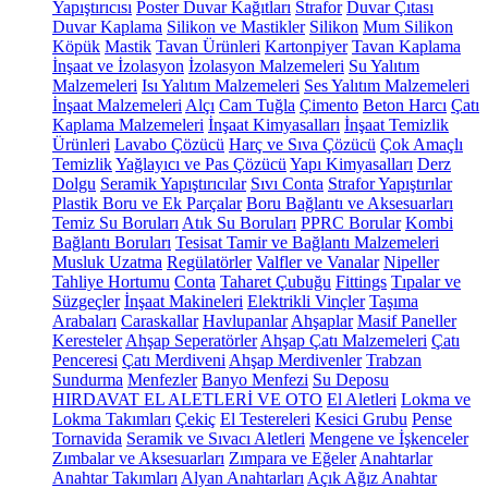
Yapıştırıcısı
Poster Duvar Kağıtları
Strafor
Duvar Çıtası
Duvar Kaplama
Silikon ve Mastikler
Silikon
Mum Silikon
Köpük
Mastik
Tavan Ürünleri
Kartonpiyer
Tavan Kaplama
İnşaat ve İzolasyon
İzolasyon Malzemeleri
Su Yalıtım
Malzemeleri
Isı Yalıtım Malzemeleri
Ses Yalıtım Malzemeleri
İnşaat Malzemeleri
Alçı
Cam Tuğla
Çimento
Beton Harcı
Çatı
Kaplama Malzemeleri
İnşaat Kimyasalları
İnşaat Temizlik
Ürünleri
Lavabo Çözücü
Harç ve Sıva Çözücü
Çok Amaçlı
Temizlik
Yağlayıcı ve Pas Çözücü
Yapı Kimyasalları
Derz
Dolgu
Seramik Yapıştırıcılar
Sıvı Conta
Strafor Yapıştırılar
Plastik Boru ve Ek Parçalar
Boru Bağlantı ve Aksesuarları
Temiz Su Boruları
Atık Su Boruları
PPRC Borular
Kombi
Bağlantı Boruları
Tesisat Tamir ve Bağlantı Malzemeleri
Musluk Uzatma
Regülatörler
Valfler ve Vanalar
Nipeller
Tahliye Hortumu
Conta
Taharet Çubuğu
Fittings
Tıpalar ve
Süzgeçler
İnşaat Makineleri
Elektrikli Vinçler
Taşıma
Arabaları
Caraskallar
Havlupanlar
Ahşaplar
Masif Paneller
Keresteler
Ahşap Seperatörler
Ahşap Çatı Malzemeleri
Çatı
Penceresi
Çatı Merdiveni
Ahşap Merdivenler
Trabzan
Sundurma
Menfezler
Banyo Menfezi
Su Deposu
HIRDAVAT EL ALETLERİ VE OTO
El Aletleri
Lokma ve
Lokma Takımları
Çekiç
El Testereleri
Kesici Grubu
Pense
Tornavida
Seramik ve Sıvacı Aletleri
Mengene ve İşkenceler
Zımbalar ve Aksesuarları
Zımpara ve Eğeler
Anahtarlar
Anahtar Takımları
Alyan Anahtarları
Açık Ağız Anahtar