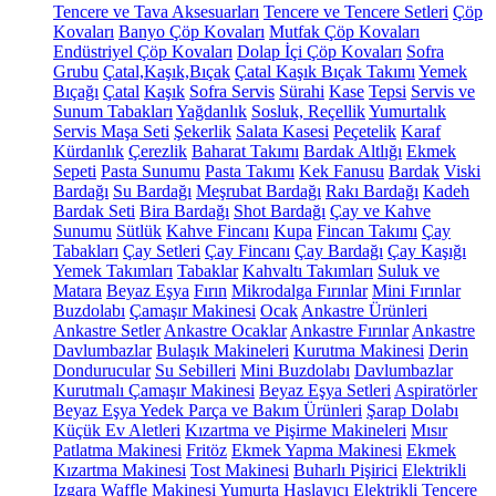
Tencere ve Tava Aksesuarları
Tencere ve Tencere Setleri
Çöp
Kovaları
Banyo Çöp Kovaları
Mutfak Çöp Kovaları
Endüstriyel Çöp Kovaları
Dolap İçi Çöp Kovaları
Sofra
Grubu
Çatal,Kaşık,Bıçak
Çatal Kaşık Bıçak Takımı
Yemek
Bıçağı
Çatal
Kaşık
Sofra Servis
Sürahi
Kase
Tepsi
Servis ve
Sunum Tabakları
Yağdanlık
Sosluk, Reçellik
Yumurtalık
Servis Maşa Seti
Şekerlik
Salata Kasesi
Peçetelik
Karaf
Kürdanlık
Çerezlik
Baharat Takımı
Bardak Altlığı
Ekmek
Sepeti
Pasta Sunumu
Pasta Takımı
Kek Fanusu
Bardak
Viski
Bardağı
Su Bardağı
Meşrubat Bardağı
Rakı Bardağı
Kadeh
Bardak Seti
Bira Bardağı
Shot Bardağı
Çay ve Kahve
Sunumu
Sütlük
Kahve Fincanı
Kupa
Fincan Takımı
Çay
Tabakları
Çay Setleri
Çay Fincanı
Çay Bardağı
Çay Kaşığı
Yemek Takımları
Tabaklar
Kahvaltı Takımları
Suluk ve
Matara
Beyaz Eşya
Fırın
Mikrodalga Fırınlar
Mini Fırınlar
Buzdolabı
Çamaşır Makinesi
Ocak
Ankastre Ürünleri
Ankastre Setler
Ankastre Ocaklar
Ankastre Fırınlar
Ankastre
Davlumbazlar
Bulaşık Makineleri
Kurutma Makinesi
Derin
Dondurucular
Su Sebilleri
Mini Buzdolabı
Davlumbazlar
Kurutmalı Çamaşır Makinesi
Beyaz Eşya Setleri
Aspiratörler
Beyaz Eşya Yedek Parça ve Bakım Ürünleri
Şarap Dolabı
Küçük Ev Aletleri
Kızartma ve Pişirme Makineleri
Mısır
Patlatma Makinesi
Fritöz
Ekmek Yapma Makinesi
Ekmek
Kızartma Makinesi
Tost Makinesi
Buharlı Pişirici
Elektrikli
Izgara
Waffle Makinesi
Yumurta Haşlayıcı
Elektrikli Tencere