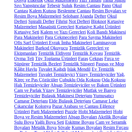
Dosya
Etiketlik
Okul Malzemeleri
Yazı Tahtası
Tahta Silgisi
Sıvı Yapıştırıcılar
Tebeşir
Suluk
Resim Çantası
Pano
Okul
Çantası
Kalem Kutusu
Beslenme Çantası
Resim Boyaları ve
Resim Boya Malzemeleri
Selobant
Ajanda
Defter
Okul
Defteri
Spiralli Defter
Fihrist
Not Defteri
Bloknot
Kırtasiye
Malzemeleri
Masaüstü Gereçleri
Kırtasiye Kağıt Ürünleri
Kırtasiye Seti
Kalem ve Yazı Gereçleri
Koli Bandı Makinesi
Para Makineleri
Para Çekmeceleri
Para Sayma Makineleri
Ofis Sarf Ürünleri
Evrak İmha Makineleri
Laminasyon
Makineleri
Barkod Okuyucu
Temizlik Gereçleri ve
Ekipmanları
Temizlik Eldiveni
Temizlik Kovası
Temizlik,
Ovma Teli
Tüy Toplama Ürünleri
Faraş
Çekpas
Fırça ve
Süpürge
Temizlik Bezleri
Temizlik Süngeri
Paspas ve Mop
Kâğıt Havlu
Tuvalet Kağıdı
Islak Mendil
Ev Temizlik
Malzemeleri
Tuvalet Temizleyici
Yüzey Temizleyiciler
Yağ,
Kireç ve Pas Çözücüler
Çubuklu Oda Kokusu
Oda Kokusu
Halı Temizleyiciler
Ahşap Temizleyiciler ve Bakım Ürünleri
Cam ve Parlak Yüzey Temizleyiciler
Mutfak ve Banyo
Temizleyiciler
Bulaşık Makinesi Deterjanı
Yumuşatıcı
Çamaşır Deterjanı
Elde Bulaşık Deterjanı
Çamaşır Leke
Çıkarıcılar
Kolonya
Pazar Arabası ve Çantası
Eğlence
Ürünleri
Parti Malzemeleri
Puzzle
Hobi Malzemeleri
Hobi
Boya ve Resim Malzemeleri
Ahşap Boyaları
Akrilik Boyalar
Sulu Boya
Yağlı Boya Seti
Eskitme Boyası
Cam ve Seramik
Boyaları
Metalik Boya
Şövale
Kumaş Boyaları
Resim Fırçası