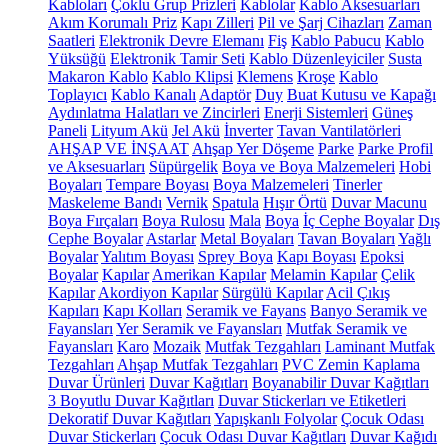
Kabloları
Çoklu Grup Prizleri
Kablolar
Kablo Aksesuarları
Akım Korumalı Priz
Kapı Zilleri
Pil ve Şarj Cihazları
Zaman
Saatleri
Elektronik Devre Elemanı
Fiş
Kablo Pabucu
Kablo
Yüksüğü
Elektronik Tamir Seti
Kablo Düzenleyiciler
Susta
Makaron Kablo
Kablo Klipsi
Klemens
Kroşe
Kablo
Toplayıcı
Kablo Kanalı
Adaptör
Duy
Buat Kutusu ve Kapağı
Aydınlatma Halatları ve Zincirleri
Enerji Sistemleri
Güneş
Paneli
Lityum Akü
Jel Akü
İnverter
Tavan Vantilatörleri
AHŞAP VE İNŞAAT
Ahşap Yer Döşeme
Parke
Parke Profil
ve Aksesuarları
Süpürgelik
Boya ve Boya Malzemeleri
Hobi
Boyaları
Tempare Boyası
Boya Malzemeleri
Tinerler
Maskeleme Bandı
Vernik
Spatula
Hışır Örtü
Duvar Macunu
Boya Fırçaları
Boya Rulosu
Mala
Boya
İç Cephe Boyalar
Dış
Cephe Boyalar
Astarlar
Metal Boyaları
Tavan Boyaları
Yağlı
Boyalar
Yalıtım Boyası
Sprey Boya
Kapı Boyası
Epoksi
Boyalar
Kapılar
Amerikan Kapılar
Melamin Kapılar
Çelik
Kapılar
Akordiyon Kapılar
Sürgülü Kapılar
Acil Çıkış
Kapıları
Kapı Kolları
Seramik ve Fayans
Banyo Seramik ve
Fayansları
Yer Seramik ve Fayansları
Mutfak Seramik ve
Fayansları
Karo
Mozaik
Mutfak Tezgahları
Laminant Mutfak
Tezgahları
Ahşap Mutfak Tezgahları
PVC Zemin Kaplama
Duvar Ürünleri
Duvar Kağıtları
Boyanabilir Duvar Kağıtları
3 Boyutlu Duvar Kağıtları
Duvar Stickerları ve Etiketleri
Dekoratif Duvar Kağıtları
Yapışkanlı Folyolar
Çocuk Odası
Duvar Stickerları
Çocuk Odası Duvar Kağıtları
Duvar Kağıdı