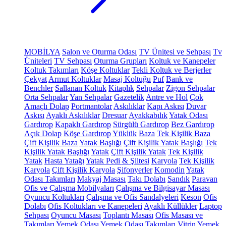
MOBİLYA
Salon ve Oturma Odası
TV Ünitesi ve Sehpası
Tv
Üniteleri
TV Sehpası
Oturma Grupları
Koltuk ve Kanepeler
Koltuk Takımları
Köşe Koltuklar
Tekli Koltuk ve Berjerler
Çekyat
Armut Koltuklar
Masaj Koltuğu
Puf
Bank ve
Benchler
Sallanan Koltuk
Kitaplık
Sehpalar
Zigon Sehpalar
Orta Sehpalar
Yan Sehpalar
Gazetelik
Antre ve Hol
Çok
Amaçlı Dolap
Portmantolar
Askılıklar
Kapı Askısı
Duvar
Askısı
Ayaklı Askılıklar
Dresuar
Ayakkabılık
Yatak Odası
Gardırop
Kapaklı Gardırop
Sürgülü Gardırop
Bez Gardırop
Açık Dolap
Köşe Gardırop
Yüklük
Baza
Tek Kişilik Baza
Çift Kişilik Baza
Yatak Başlığı
Çift Kişilik Yatak Başlığı
Tek
Kişilik Yatak Başlığı
Yatak
Çift Kişilik Yatak
Tek Kişilik
Yatak
Hasta Yatağı
Yatak Pedi & Şiltesi
Karyola
Tek Kişilik
Karyola
Çift Kişilik Karyola
Şifonyerler
Komodin
Yatak
Odası Takımları
Makyaj Masası
Takı Dolabı
Sandık
Paravan
Ofis ve Çalışma Mobilyaları
Çalışma ve Bilgisayar Masası
Oyuncu Koltukları
Çalışma ve Ofis Sandalyeleri
Keson
Ofis
Dolabı
Ofis Koltukları ve Kanepeleri
Ayaklı Küllükler
Laptop
Sehpası
Oyuncu Masası
Toplantı Masası
Ofis Masası ve
Takımları
Yemek Odası
Yemek Odası Takımları
Vitrin
Yemek