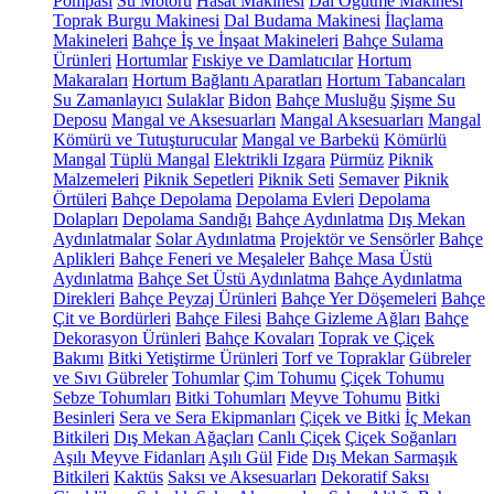
Pompası
Su Motoru
Hasat Makinesi
Dal Öğütme Makinesi
Toprak Burgu Makinesi
Dal Budama Makinesi
İlaçlama
Makineleri
Bahçe İş ve İnşaat Makineleri
Bahçe Sulama
Ürünleri
Hortumlar
Fıskiye ve Damlatıcılar
Hortum
Makaraları
Hortum Bağlantı Aparatları
Hortum Tabancaları
Su Zamanlayıcı
Sulaklar
Bidon
Bahçe Musluğu
Şişme Su
Deposu
Mangal ve Aksesuarları
Mangal Aksesuarları
Mangal
Kömürü ve Tutuşturucular
Mangal ve Barbekü
Kömürlü
Mangal
Tüplü Mangal
Elektrikli Izgara
Pürmüz
Piknik
Malzemeleri
Piknik Sepetleri
Piknik Seti
Semaver
Piknik
Örtüleri
Bahçe Depolama
Depolama Evleri
Depolama
Dolapları
Depolama Sandığı
Bahçe Aydınlatma
Dış Mekan
Aydınlatmalar
Solar Aydınlatma
Projektör ve Sensörler
Bahçe
Aplikleri
Bahçe Feneri ve Meşaleler
Bahçe Masa Üstü
Aydınlatma
Bahçe Set Üstü Aydınlatma
Bahçe Aydınlatma
Direkleri
Bahçe Peyzaj Ürünleri
Bahçe Yer Döşemeleri
Bahçe
Çit ve Bordürleri
Bahçe Filesi
Bahçe Gizleme Ağları
Bahçe
Dekorasyon Ürünleri
Bahçe Kovaları
Toprak ve Çiçek
Bakımı
Bitki Yetiştirme Ürünleri
Torf ve Topraklar
Gübreler
ve Sıvı Gübreler
Tohumlar
Çim Tohumu
Çiçek Tohumu
Sebze Tohumları
Bitki Tohumları
Meyve Tohumu
Bitki
Besinleri
Sera ve Sera Ekipmanları
Çiçek ve Bitki
İç Mekan
Bitkileri
Dış Mekan Ağaçları
Canlı Çiçek
Çiçek Soğanları
Aşılı Meyve Fidanları
Aşılı Gül
Fide
Dış Mekan Sarmaşık
Bitkileri
Kaktüs
Saksı ve Aksesuarları
Dekoratif Saksı