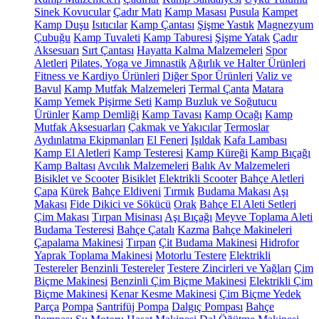
Sinek Kovucular
Çadır Matı
Kamp Masası
Pusula
Kampet
Kamp Duşu
Isıtıcılar
Kamp Çantası
Şişme Yastık
Magnezyum
Çubuğu
Kamp Tuvaleti
Kamp Taburesi
Şişme Yatak
Çadır
Aksesuarı
Sırt Çantası
Hayatta Kalma Malzemeleri
Spor
Aletleri
Pilates, Yoga ve Jimnastik
Ağırlık ve Halter Ürünleri
Fitness ve Kardiyo Ürünleri
Diğer Spor Ürünleri
Valiz ve
Bavul
Kamp Mutfak Malzemeleri
Termal Çanta
Matara
Kamp Yemek Pişirme Seti
Kamp Buzluk ve Soğutucu
Ürünler
Kamp Demliği
Kamp Tavası
Kamp Ocağı
Kamp
Mutfak Aksesuarları
Çakmak ve Yakıcılar
Termoslar
Aydınlatma Ekipmanları
El Feneri
Işıldak
Kafa Lambası
Kamp El Aletleri
Kamp Testeresi
Kamp Küreği
Kamp Bıçağı
Kamp Baltası
Avcılık Malzemeleri
Balık Av Malzemeleri
Bisiklet ve Scooter
Bisiklet
Elektrikli Scooter
Bahçe Aletleri
Çapa
Kürek
Bahçe Eldiveni
Tırmık
Budama Makası
Aşı
Makası
Fide Dikici ve Sökücü
Orak
Bahçe El Aleti Setleri
Çim Makası
Tırpan Misinası
Aşı Bıçağı
Meyve Toplama Aleti
Budama Testeresi
Bahçe Çatalı
Kazma
Bahçe Makineleri
Çapalama Makinesi
Tırpan
Çit Budama Makinesi
Hidrofor
Yaprak Toplama Makinesi
Motorlu Testere
Elektrikli
Testereler
Benzinli Testereler
Testere Zincirleri ve Yağları
Çim
Biçme Makinesi
Benzinli Çim Biçme Makinesi
Elektrikli Çim
Biçme Makinesi
Kenar Kesme Makinesi
Çim Biçme Yedek
Parça
Pompa
Santrifüj Pompa
Dalgıç Pompası
Bahçe