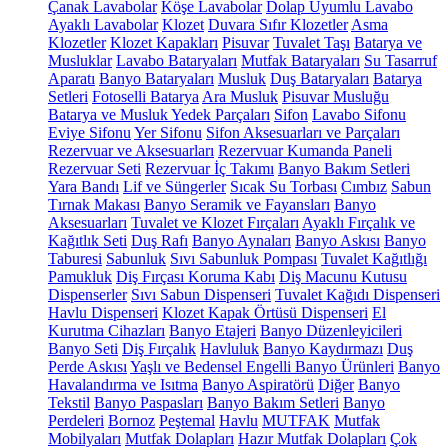
Çanak Lavabolar
Köşe Lavabolar
Dolap Uyumlu Lavabo
Ayaklı Lavabolar
Klozet
Duvara Sıfır Klozetler
Asma
Klozetler
Klozet Kapakları
Pisuvar
Tuvalet Taşı
Batarya ve
Musluklar
Lavabo Bataryaları
Mutfak Bataryaları
Su Tasarruf
Aparatı
Banyo Bataryaları
Musluk
Duş Bataryaları
Batarya
Setleri
Fotoselli Batarya
Ara Musluk
Pisuvar Musluğu
Batarya ve Musluk Yedek Parçaları
Sifon
Lavabo Sifonu
Eviye Sifonu
Yer Sifonu
Sifon Aksesuarları ve Parçaları
Rezervuar ve Aksesuarları
Rezervuar Kumanda Paneli
Rezervuar Seti
Rezervuar İç Takımı
Banyo Bakım Setleri
Yara Bandı
Lif ve Süngerler
Sıcak Su Torbası
Cımbız
Sabun
Tırnak Makası
Banyo Seramik ve Fayansları
Banyo
Aksesuarları
Tuvalet ve Klozet Fırçaları
Ayaklı Fırçalık ve
Kağıtlık Seti
Duş Rafı
Banyo Aynaları
Banyo Askısı
Banyo
Taburesi
Sabunluk
Sıvı Sabunluk Pompası
Tuvalet Kağıtlığı
Pamukluk
Diş Fırçası Koruma Kabı
Diş Macunu Kutusu
Dispenserler
Sıvı Sabun Dispenseri
Tuvalet Kağıdı Dispenseri
Havlu Dispenseri
Klozet Kapak Örtüsü Dispenseri
El
Kurutma Cihazları
Banyo Etajeri
Banyo Düzenleyicileri
Banyo Seti
Diş Fırçalık
Havluluk
Banyo Kaydırmazı
Duş
Perde Askısı
Yaşlı ve Bedensel Engelli Banyo Ürünleri
Banyo
Havalandırma ve Isıtma
Banyo Aspiratörü
Diğer
Banyo
Tekstil
Banyo Paspasları
Banyo Bakım Setleri
Banyo
Perdeleri
Bornoz
Peştemal
Havlu
MUTFAK
Mutfak
Mobilyaları
Mutfak Dolapları
Hazır Mutfak Dolapları
Çok