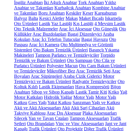
İngiliz Anahtarı
İki Ağızlı Anahtar
Tork Anahtarı
Yıldız
Anahtar ve Takımları
Kurbağcık Anahtarı
Kombine Anahtar
ve Takımları
Boru Anahtarı
Keskiler
Keser
Kargaburun
Balyoz
Balta
Kesici Aletler
Makas
Maket Bıçağı
Iskarpela
Oto Ürünleri
Lastik
Yaz Lastiği
Kış Lastiği
4 Mevsim Lastik
Oto Teknik Malzemeler
Araç İçi Aksesuar
Oto Güneşlik
Oto
Küllükler
Araç Buzdolapları
Bagaj Düzenleyici
Araba
Kokuları
Araç İçi Telefon Tutucular
Bagaj Havuzu
Oto
Paspası
Araç İçi Kamera
Oto Multimedya ve Görüntü
Sistemleri
Oto Bakım Temizlik Ürünleri
Basınçlı Yıkama
Makineleri
Tampon Parlatıcı ve Temizleyiciler
Torpido
Temizlik ve Bakım Ürünleri
Oto Şampuan
Oto Cila ve
Parlatıcı Ürünleri
Polyester Macun
Oto Cam Bakım Ürünleri
ve Temizleyiciler
Mikrofiber Bez
Araç Temizlik Seti
Araç
Boyaları
Araç Süpürgeleri
Araba Çizik Giderici
Motor
Temizleyici ve Bakım Ürünleri
Radyatör Temizleyiciler
Oto
Koltuk Kılıfı
Lastik Ekipmanları
Hava Kompresörü
Bijon
Anahtarı
Sibop ve Sibop Kapağı
Lastik Tamir Kiti
Kriko
Yağ
Motor Katkıları
Hidrolik Yağlar
Motor Yağı
Motor Yağı
Katkısı
Gres Yağı
Yakıt Katkısı
Şanzıman Yağı ve Katkısı
Akü ve Akü Aksesuarları
Akü
Akü Şarj Cihazları
Akü
Takviye Kablosu
Araç Dış Aksesuar
Plaka Aksesuarları
Silecek
Yan ve Tavan Çıtaları
Tampon Aksesuarları
Trafik
Setleri
Oto Brandaları
Vinç ve Vinç Aksesuarları
Jant ve Jant
Kapağı
Trafik Ürünleri
Oto Projektör
Diğer Trafik Ürünleri