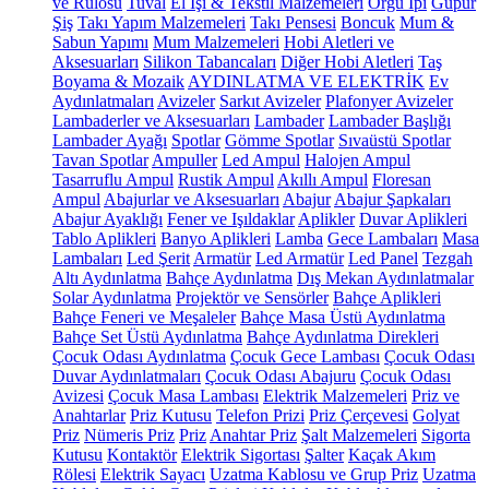
ve Rulosu
Tuval
El İşi & Tekstil Malzemeleri
Örgü İpi
Güpür
Şiş
Takı Yapım Malzemeleri
Takı Pensesi
Boncuk
Mum &
Sabun Yapımı
Mum Malzemeleri
Hobi Aletleri ve
Aksesuarları
Silikon Tabancaları
Diğer Hobi Aletleri
Taş
Boyama & Mozaik
AYDINLATMA VE ELEKTRİK
Ev
Aydınlatmaları
Avizeler
Sarkıt Avizeler
Plafonyer Avizeler
Lambaderler ve Aksesuarları
Lambader
Lambader Başlığı
Lambader Ayağı
Spotlar
Gömme Spotlar
Sıvaüstü Spotlar
Tavan Spotlar
Ampuller
Led Ampul
Halojen Ampul
Tasarruflu Ampul
Rustik Ampul
Akıllı Ampul
Floresan
Ampul
Abajurlar ve Aksesuarları
Abajur
Abajur Şapkaları
Abajur Ayaklığı
Fener ve Işıldaklar
Aplikler
Duvar Aplikleri
Tablo Aplikleri
Banyo Aplikleri
Lamba
Gece Lambaları
Masa
Lambaları
Led Şerit
Armatür
Led Armatür
Led Panel
Tezgah
Altı Aydınlatma
Bahçe Aydınlatma
Dış Mekan Aydınlatmalar
Solar Aydınlatma
Projektör ve Sensörler
Bahçe Aplikleri
Bahçe Feneri ve Meşaleler
Bahçe Masa Üstü Aydınlatma
Bahçe Set Üstü Aydınlatma
Bahçe Aydınlatma Direkleri
Çocuk Odası Aydınlatma
Çocuk Gece Lambası
Çocuk Odası
Duvar Aydınlatmaları
Çocuk Odası Abajuru
Çocuk Odası
Avizesi
Çocuk Masa Lambası
Elektrik Malzemeleri
Priz ve
Anahtarlar
Priz Kutusu
Telefon Prizi
Priz Çerçevesi
Golyat
Priz
Nümeris Priz
Priz
Anahtar Priz
Şalt Malzemeleri
Sigorta
Kutusu
Kontaktör
Elektrik Sigortası
Şalter
Kaçak Akım
Rölesi
Elektrik Sayacı
Uzatma Kablosu ve Grup Priz
Uzatma