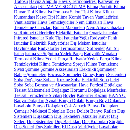
Trafosu
Havuz Ampulü
Havuz Termometresi
Karavan ve
Aksesuarları
ISITMA VE SOĞUTMA
Klima
Portatif Klima
Duvar Tipi Klima
Isı Pompası
Salon Tipi Klima
Klima
Kumandası
Kaset Tipi Klima
Kombi
Tavan Vantilatörleri
Vantilatörler
Hava Temizleyiciler
Nem Cihazları
Hava
Temizleme Cihazları
Buhar Makineleri
Nem Alma Cihazları
ve Rutubet Gidericiler
Elektrikli Isıtıcılar
Quartz Isıtıcılar
Infrared Isıtıcılar
Kule Tipi Isıtıcılar
Yağlı Radyatör
Fanlı
Isıtıcılar
Elektrikli Radyatörler
Dış Mekan Isıtıcılar
Havlupanlar
Radyatörler
Termosifonlar
Şofbenler
Ani Su
Isıtıcı
Isıtma ve Soğutma Yedek Parça
Radyatör Vanaları
Termostat
Klima Yedek Parça
Radyatör Yedek Parça
Klima
Temizleyicisi
Klima Temizleme Spreyi
Klima Temizleme
Sıvısı
Şömine
Şömine Aksesuarları
Elektrikli Şömineler
Bahçe Şömineleri
Bacasız Şömineler
Güneş Enerji Sistemleri
Soba
Doğalgaz Sobası
Kuzine Soba
Elektrikli Soba
Pelet
Soba
Soba Borusu ve Aksesuarları
Hava Perdesi
Doğalgaz
Tesisat Malzemeleri
Doğalgaz Hortumu
Doğalgaz Menfezleri
Tesisat Temizleme Sıvıları
Boyler
Kalorifer Kazanı
BANYO
Banyo Dolapları
Aynalı Banyo Dolabı
Banyo Boy Dolapları
Lavabolu Banyo Dolapları
Çok Amaçlı Banyo Dolapları
Çamaşır Makinesi Dolapları
Ecza Dolabı
Banyo Rafları
Duş
Sistemleri
Duşakabin
Duş Tekneleri
Jakuziler
Küvet
Duş
Setleri
Duş Sistemleri
Duş Başlıkları
Duş Kolonları
Sürgülü
Duş Setleri
Duş Spiralleri
El Duşu
Vitrifiyeler
Lavabolar