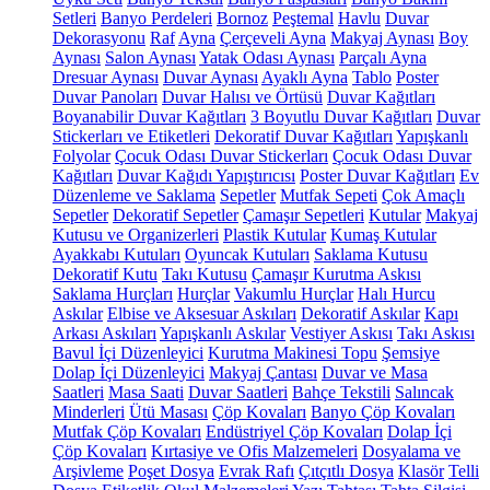
Setleri
Banyo Perdeleri
Bornoz
Peştemal
Havlu
Duvar
Dekorasyonu
Raf
Ayna
Çerçeveli Ayna
Makyaj Aynası
Boy
Aynası
Salon Aynası
Yatak Odası Aynası
Parçalı Ayna
Dresuar Aynası
Duvar Aynası
Ayaklı Ayna
Tablo
Poster
Duvar Panoları
Duvar Halısı ve Örtüsü
Duvar Kağıtları
Boyanabilir Duvar Kağıtları
3 Boyutlu Duvar Kağıtları
Duvar
Stickerları ve Etiketleri
Dekoratif Duvar Kağıtları
Yapışkanlı
Folyolar
Çocuk Odası Duvar Stickerları
Çocuk Odası Duvar
Kağıtları
Duvar Kağıdı Yapıştırıcısı
Poster Duvar Kağıtları
Ev
Düzenleme ve Saklama
Sepetler
Mutfak Sepeti
Çok Amaçlı
Sepetler
Dekoratif Sepetler
Çamaşır Sepetleri
Kutular
Makyaj
Kutusu ve Organizerleri
Plastik Kutular
Kumaş Kutular
Ayakkabı Kutuları
Oyuncak Kutuları
Saklama Kutusu
Dekoratif Kutu
Takı Kutusu
Çamaşır Kurutma Askısı
Saklama Hurçları
Hurçlar
Vakumlu Hurçlar
Halı Hurcu
Askılar
Elbise ve Aksesuar Askıları
Dekoratif Askılar
Kapı
Arkası Askıları
Yapışkanlı Askılar
Vestiyer Askısı
Takı Askısı
Bavul İçi Düzenleyici
Kurutma Makinesi Topu
Şemsiye
Dolap İçi Düzenleyici
Makyaj Çantası
Duvar ve Masa
Saatleri
Masa Saati
Duvar Saatleri
Bahçe Tekstili
Salıncak
Minderleri
Ütü Masası
Çöp Kovaları
Banyo Çöp Kovaları
Mutfak Çöp Kovaları
Endüstriyel Çöp Kovaları
Dolap İçi
Çöp Kovaları
Kırtasiye ve Ofis Malzemeleri
Dosyalama ve
Arşivleme
Poşet Dosya
Evrak Rafı
Çıtçıtlı Dosya
Klasör
Telli