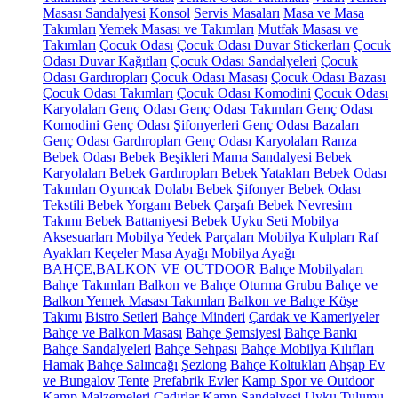
Masası Sandalyesi
Konsol
Servis Masaları
Masa ve Masa
Takımları
Yemek Masası ve Takımları
Mutfak Masası ve
Takımları
Çocuk Odası
Çocuk Odası Duvar Stickerları
Çocuk
Odası Duvar Kağıtları
Çocuk Odası Sandalyeleri
Çocuk
Odası Gardıropları
Çocuk Odası Masası
Çocuk Odası Bazası
Çocuk Odası Takımları
Çocuk Odası Komodini
Çocuk Odası
Karyolaları
Genç Odası
Genç Odası Takımları
Genç Odası
Komodini
Genç Odası Şifonyerleri
Genç Odası Bazaları
Genç Odası Gardıropları
Genç Odası Karyolaları
Ranza
Bebek Odası
Bebek Beşikleri
Mama Sandalyesi
Bebek
Karyolaları
Bebek Gardıropları
Bebek Yatakları
Bebek Odası
Takımları
Oyuncak Dolabı
Bebek Şifonyer
Bebek Odası
Tekstili
Bebek Yorganı
Bebek Çarşafı
Bebek Nevresim
Takımı
Bebek Battaniyesi
Bebek Uyku Seti
Mobilya
Aksesuarları
Mobilya Yedek Parçaları
Mobilya Kulpları
Raf
Ayakları
Keçeler
Masa Ayağı
Mobilya Ayağı
BAHÇE,BALKON VE OUTDOOR
Bahçe Mobilyaları
Bahçe Takımları
Balkon ve Bahçe Oturma Grubu
Bahçe ve
Balkon Yemek Masası Takımları
Balkon ve Bahçe Köşe
Takımı
Bistro Setleri
Bahçe Minderi
Çardak ve Kameriyeler
Bahçe ve Balkon Masası
Bahçe Şemsiyesi
Bahçe Bankı
Bahçe Sandalyeleri
Bahçe Sehpası
Bahçe Mobilya Kılıfları
Hamak
Bahçe Salıncağı
Şezlong
Bahçe Koltukları
Ahşap Ev
ve Bungalov
Tente
Prefabrik Evler
Kamp Spor ve Outdoor
Kamp Malzemeleri
Çadırlar
Kamp Sandalyesi
Uyku Tulumu