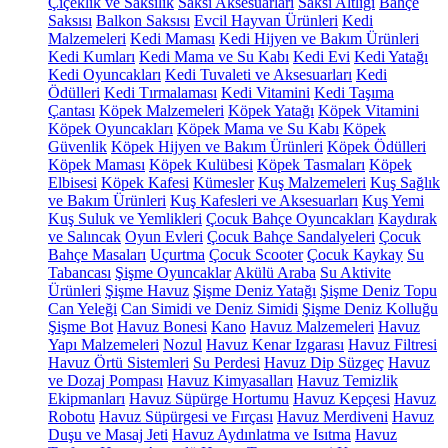
Çiçeklik ve Saksılık
Saksı Aksesuarları
Saksı Altlığı
Bahçe
Saksısı
Balkon Saksısı
Evcil Hayvan Ürünleri
Kedi
Malzemeleri
Kedi Maması
Kedi Hijyen ve Bakım Ürünleri
Kedi Kumları
Kedi Mama ve Su Kabı
Kedi Evi
Kedi Yatağı
Kedi Oyuncakları
Kedi Tuvaleti ve Aksesuarları
Kedi
Ödülleri
Kedi Tırmalaması
Kedi Vitamini
Kedi Taşıma
Çantası
Köpek Malzemeleri
Köpek Yatağı
Köpek Vitamini
Köpek Oyuncakları
Köpek Mama ve Su Kabı
Köpek
Güvenlik
Köpek Hijyen ve Bakım Ürünleri
Köpek Ödülleri
Köpek Maması
Köpek Kulübesi
Köpek Tasmaları
Köpek
Elbisesi
Köpek Kafesi
Kümesler
Kuş Malzemeleri
Kuş Sağlık
ve Bakım Ürünleri
Kuş Kafesleri ve Aksesuarları
Kuş Yemi
Kuş Suluk ve Yemlikleri
Çocuk Bahçe Oyuncakları
Kaydırak
ve Salıncak
Oyun Evleri
Çocuk Bahçe Sandalyeleri
Çocuk
Bahçe Masaları
Uçurtma
Çocuk Scooter
Çocuk Kaykay
Su
Tabancası
Şişme Oyuncaklar
Akülü Araba
Su Aktivite
Ürünleri
Şişme Havuz
Şişme Deniz Yatağı
Şişme Deniz Topu
Can Yeleği
Can Simidi ve Deniz Simidi
Şişme Deniz Kolluğu
Şişme Bot
Havuz Bonesi
Kano
Havuz Malzemeleri
Havuz
Yapı Malzemeleri
Nozul
Havuz Kenar Izgarası
Havuz Filtresi
Havuz Örtü Sistemleri
Su Perdesi
Havuz Dip Süzgeç
Havuz
ve Dozaj Pompası
Havuz Kimyasalları
Havuz Temizlik
Ekipmanları
Havuz Süpürge Hortumu
Havuz Kepçesi
Havuz
Robotu
Havuz Süpürgesi ve Fırçası
Havuz Merdiveni
Havuz
Duşu ve Masaj Jeti
Havuz Aydınlatma ve Isıtma
Havuz