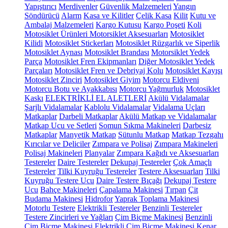
Yapıştırıcı
Merdivenler
Güvenlik Malzemeleri
Yangın
Söndürücü
Alarm
Kasa ve Kilitler
Çelik Kasa
Kilit
Kutu ve
Ambalaj Malzemeleri
Kargo Kutusu
Kargo Poşeti
Koli
Motosiklet Ürünleri
Motorsiklet Aksesuarları
Motosiklet
Kilidi
Motosiklet Stickerları
Motosiklet Rüzgarlık ve Siperlik
Motosiklet Aynası
Motosiklet Brandası
Motorsiklet Yedek
Parça
Motosiklet Fren Ekipmanları
Diğer Motosiklet Yedek
Parçaları
Motosiklet Fren ve Debriyaj Kolu
Motosiklet Kayışı
Motosiklet Zinciri
Motosiklet Giyim
Motorcu Eldiveni
Motorcu Botu ve Ayakkabısı
Motorcu Yağmurluk
Motosiklet
Kaskı
ELEKTRİKLİ EL ALETLERİ
Akülü Vidalamalar
Şarjlı Vidalamalar
Kablolu Vidalamalar
Vidalama Uçları
Matkaplar
Darbeli Matkaplar
Akülü Matkap ve Vidalamalar
Matkap Ucu ve Setleri
Somun Sıkma Makineleri
Darbesiz
Matkaplar
Manyetik Matkap
Sütunlu Matkap
Matkap Tezgahı
Kırıcılar ve Deliciler
Zımpara ve Polisaj
Zımpara Makineleri
Polisaj Makineleri
Planyalar
Zımpara Kağıdı ve Aksesuarları
Testereler
Daire Testereler
Dekupaj Testereler
Çok Amaçlı
Testereler
Tilki Kuyruğu Testereler
Testere Aksesuarları
Tilki
Kuyruğu Testere Ucu
Daire Testere Bıçağı
Dekupaj Testere
Ucu
Bahçe Makineleri
Çapalama Makinesi
Tırpan
Çit
Budama Makinesi
Hidrofor
Yaprak Toplama Makinesi
Motorlu Testere
Elektrikli Testereler
Benzinli Testereler
Testere Zincirleri ve Yağları
Çim Biçme Makinesi
Benzinli
Çim Biçme Makinesi
Elektrikli Çim Biçme Makinesi
Kenar