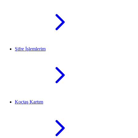
Şifre İşlemlerim
Koçtaş Kartım