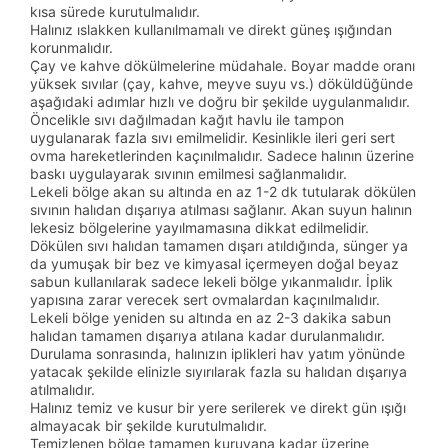
kısa sürede kurutulmalıdır.
Halınız ıslakken kullanılmamalı ve direkt güneş ışığından
korunmalıdır.
Çay ve kahve dökülmelerine müdahale. Boyar madde oranı
yüksek sıvılar (çay, kahve, meyve suyu vs.) döküldüğünde
aşağıdaki adımlar hızlı ve doğru bir şekilde uygulanmalıdır.
Öncelikle sıvı dağılmadan kağıt havlu ile tampon
uygulanarak fazla sıvı emilmelidir. Kesinlikle ileri geri sert
ovma hareketlerinden kaçınılmalıdır. Sadece halının üzerine
baskı uygulayarak sıvının emilmesi sağlanmalıdır.
Lekeli bölge akan su altında en az 1-2 dk tutularak dökülen
sıvının halıdan dışarıya atılması sağlanır. Akan suyun halının
lekesiz bölgelerine yayılmamasına dikkat edilmelidir.
Dökülen sıvı halıdan tamamen dışarı atıldığında, sünger ya
da yumuşak bir bez ve kimyasal içermeyen doğal beyaz
sabun kullanılarak sadece lekeli bölge yıkanmalıdır. İplik
yapısına zarar verecek sert ovmalardan kaçınılmalıdır.
Lekeli bölge yeniden su altında en az 2-3 dakika sabun
halıdan tamamen dışarıya atılana kadar durulanmalıdır.
Durulama sonrasında, halınızın iplikleri hav yatım yönünde
yatacak şekilde elinizle sıyırılarak fazla su halıdan dışarıya
atılmalıdır.
Halınız temiz ve kusur bir yere serilerek ve direkt gün ışığı
almayacak bir şekilde kurutulmalıdır.
Temizlenen bölge tamamen kuruyana kadar üzerine