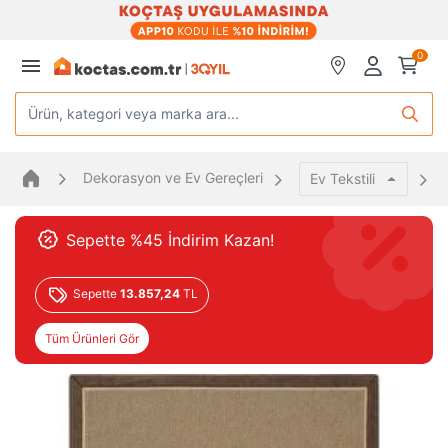
0
Ürün, kategori veya marka ara...
Dekorasyon ve Ev Gereçleri
Ev Tekstili
Sepette %45 İndirim Kazan!
Sepette
13.857,24
TL
Tüm Ürünleri Gör