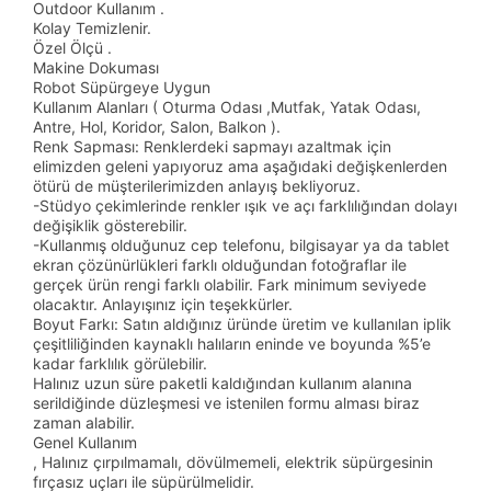
Outdoor Kullanım .
Kolay Temizlenir.
Özel Ölçü .
Makine Dokuması
Robot Süpürgeye Uygun
Kullanım Alanları ( Oturma Odası ,Mutfak, Yatak Odası,
Antre, Hol, Koridor, Salon, Balkon ).
Renk Sapması: Renklerdeki sapmayı azaltmak için
elimizden geleni yapıyoruz ama aşağıdaki değişkenlerden
ötürü de müşterilerimizden anlayış bekliyoruz.
-Stüdyo çekimlerinde renkler ışık ve açı farklılığından dolayı
değişiklik gösterebilir.
-Kullanmış olduğunuz cep telefonu, bilgisayar ya da tablet
ekran çözünürlükleri farklı olduğundan fotoğraflar ile
gerçek ürün rengi farklı olabilir. Fark minimum seviyede
olacaktır. Anlayışınız için teşekkürler.
Boyut Farkı: Satın aldığınız üründe üretim ve kullanılan iplik
çeşitliliğinden kaynaklı halıların eninde ve boyunda %5’e
kadar farklılık görülebilir.
Halınız uzun süre paketli kaldığından kullanım alanına
serildiğinde düzleşmesi ve istenilen formu alması biraz
zaman alabilir.
Genel Kullanım
, Halınız çırpılmamalı, dövülmemeli, elektrik süpürgesinin
fırçasız uçları ile süpürülmelidir.