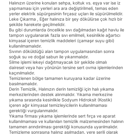
Halınızın üzerine konulan sehpa, koltuk vs. eşya var ise iz
yapmaması için yerleri ara ara değiştirilmeli, temas eden
yerler elektrik süpürgesinin fırçasız uçları ile süpürülmelidir.
Leke Çıkarma , Eğer halınıza bir şey dökülürse çok hızlı bir
şekilde harekete geçilmelidir.
Bu gibi durumlarda öncelikle sıvı dağılmadan kağıt havlu ile
tampon uygulanarak fazla sıvı emilmeli, kesinlikle ağartıcı
kimyasal içeren temizlik maddeleri (çamaşır suyu gibi)
kullanılmamalıdır.
Sıvının döküldüğü alan tampon uygulamasından sonra
soğuk su ve doğal sabun ile yıkanmalıdır.
Silme işlemi lekeyi dağıtmayacak bir şekilde olmalı
dairesel veya hav yönünün tersine sert ovma işlemlerinden
kaçınılmalıdır.
Temizlenen bölge tamamen kuruyana kadar üzerine
basılmamalıdır.
Derin Temizlik, Halınızın derin temizliği için halı yıkama
merkezlerinden destek alınmalıdır. Yıkama merkezine
yıkama sırasında kesinlikle Sodyum Hidroksit (Kostik)
içeren ağır kimyasal temizleyicilerin kullanılmaması
gerektiği vurgulanmalıdır.
Yıkama firması yıkama işlemlerinde sert fırça ve aparat
kullanılmaması ve kullanılan temizlik malzemesinden halının
tamamen arındırılması gerektiği konusunda uyarılmalıdır.
Temizleme sonrasına halınız asılmadan, yere serili olarak