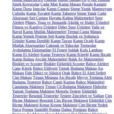
Sinek Kovucular
Çadır Matı
Kamp Masası
Pusula
Kampet
Kamp Duşu
Isıtıcılar
Kamp Çantası
Şişme Yastık
Magnezyum
Çubuğu
Kamp Tuvaleti
Kamp Taburesi
Şişme Yatak
Çadır
Aksesuarı
Sırt Çantası
Hayatta Kalma Malzemeleri
Spor
Aletleri
Pilates, Yoga ve Jimnastik
Ağırlık ve Halter Ürünleri
Fitness ve Kardiyo Ürünleri
Diğer Spor Ürünleri
Valiz ve
Bavul
Kamp Mutfak Malzemeleri
Termal Çanta
Matara
Kamp Yemek Pişirme Seti
Kamp Buzluk ve Soğutucu
Ürünler
Kamp Demliği
Kamp Tavası
Kamp Ocağı
Kamp
Mutfak Aksesuarları
Çakmak ve Yakıcılar
Termoslar
Aydınlatma Ekipmanları
El Feneri
Işıldak
Kafa Lambası
Kamp El Aletleri
Kamp Testeresi
Kamp Küreği
Kamp Bıçağı
Kamp Baltası
Avcılık Malzemeleri
Balık Av Malzemeleri
Bisiklet ve Scooter
Bisiklet
Elektrikli Scooter
Bahçe Aletleri
Çapa
Kürek
Bahçe Eldiveni
Tırmık
Budama Makası
Aşı
Makası
Fide Dikici ve Sökücü
Orak
Bahçe El Aleti Setleri
Çim Makası
Tırpan Misinası
Aşı Bıçağı
Meyve Toplama Aleti
Budama Testeresi
Bahçe Çatalı
Kazma
Bahçe Makineleri
Çapalama Makinesi
Tırpan
Çit Budama Makinesi
Hidrofor
Yaprak Toplama Makinesi
Motorlu Testere
Elektrikli
Testereler
Benzinli Testereler
Testere Zincirleri ve Yağları
Çim
Biçme Makinesi
Benzinli Çim Biçme Makinesi
Elektrikli Çim
Biçme Makinesi
Kenar Kesme Makinesi
Çim Biçme Yedek
Parça
Pompa
Santrifüj Pompa
Dalgıç Pompası
Bahçe