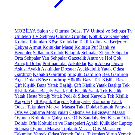
MOBİLYA
Salon ve Oturma Odası
TV Ünitesi ve Sehpası
Tv
Üniteleri
TV Sehpası
Oturma Grupları
Koltuk ve Kanepeler
Koltuk Takımları
Köşe Koltuklar
Tekli Koltuk ve Berjerler
Çekyat
Armut Koltuklar
Masaj Koltuğu
Puf
Bank ve
Benchler
Sallanan Koltuk
Kitaplık
Sehpalar
Zigon Sehpalar
Orta Sehpalar
Yan Sehpalar
Gazetelik
Antre ve Hol
Çok
Amaçlı Dolap
Portmantolar
Askılıklar
Kapı Askısı
Duvar
Askısı
Ayaklı Askılıklar
Dresuar
Ayakkabılık
Yatak Odası
Gardırop
Kapaklı Gardırop
Sürgülü Gardırop
Bez Gardırop
Açık Dolap
Köşe Gardırop
Yüklük
Baza
Tek Kişilik Baza
Çift Kişilik Baza
Yatak Başlığı
Çift Kişilik Yatak Başlığı
Tek
Kişilik Yatak Başlığı
Yatak
Çift Kişilik Yatak
Tek Kişilik
Yatak
Hasta Yatağı
Yatak Pedi & Şiltesi
Karyola
Tek Kişilik
Karyola
Çift Kişilik Karyola
Şifonyerler
Komodin
Yatak
Odası Takımları
Makyaj Masası
Takı Dolabı
Sandık
Paravan
Ofis ve Çalışma Mobilyaları
Çalışma ve Bilgisayar Masası
Oyuncu Koltukları
Çalışma ve Ofis Sandalyeleri
Keson
Ofis
Dolabı
Ofis Koltukları ve Kanepeleri
Ayaklı Küllükler
Laptop
Sehpası
Oyuncu Masası
Toplantı Masası
Ofis Masası ve
Takımları
Yemek Odası
Yemek Odası Takımları
Vitrin
Yemek