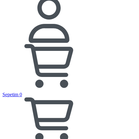
Sepetim
0