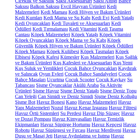
Çiçeklik ve Saksılık
Saksı Aksesuarları
Saksı Altlığı
Bahçe
Saksısı
Balkon Saksısı
Evcil Hayvan Ürünleri
Kedi
Malzemeleri
Kedi Maması
Kedi Hijyen ve Bakım Ürünleri
Kedi Kumları
Kedi Mama ve Su Kabı
Kedi Evi
Kedi Yatağı
Kedi Oyuncakları
Kedi Tuvaleti ve Aksesuarları
Kedi
Ödülleri
Kedi Tırmalaması
Kedi Vitamini
Kedi Taşıma
Çantası
Köpek Malzemeleri
Köpek Yatağı
Köpek Vitamini
Köpek Oyuncakları
Köpek Mama ve Su Kabı
Köpek
Güvenlik
Köpek Hijyen ve Bakım Ürünleri
Köpek Ödülleri
Köpek Maması
Köpek Kulübesi
Köpek Tasmaları
Köpek
Elbisesi
Köpek Kafesi
Kümesler
Kuş Malzemeleri
Kuş Sağlık
ve Bakım Ürünleri
Kuş Kafesleri ve Aksesuarları
Kuş Yemi
Kuş Suluk ve Yemlikleri
Çocuk Bahçe Oyuncakları
Kaydırak
ve Salıncak
Oyun Evleri
Çocuk Bahçe Sandalyeleri
Çocuk
Bahçe Masaları
Uçurtma
Çocuk Scooter
Çocuk Kaykay
Su
Tabancası
Şişme Oyuncaklar
Akülü Araba
Su Aktivite
Ürünleri
Şişme Havuz
Şişme Deniz Yatağı
Şişme Deniz Topu
Can Yeleği
Can Simidi ve Deniz Simidi
Şişme Deniz Kolluğu
Şişme Bot
Havuz Bonesi
Kano
Havuz Malzemeleri
Havuz
Yapı Malzemeleri
Nozul
Havuz Kenar Izgarası
Havuz Filtresi
Havuz Örtü Sistemleri
Su Perdesi
Havuz Dip Süzgeç
Havuz
ve Dozaj Pompası
Havuz Kimyasalları
Havuz Temizlik
Ekipmanları
Havuz Süpürge Hortumu
Havuz Kepçesi
Havuz
Robotu
Havuz Süpürgesi ve Fırçası
Havuz Merdiveni
Havuz
Duşu ve Masaj Jeti
Havuz Aydınlatma ve Isıtma
Havuz