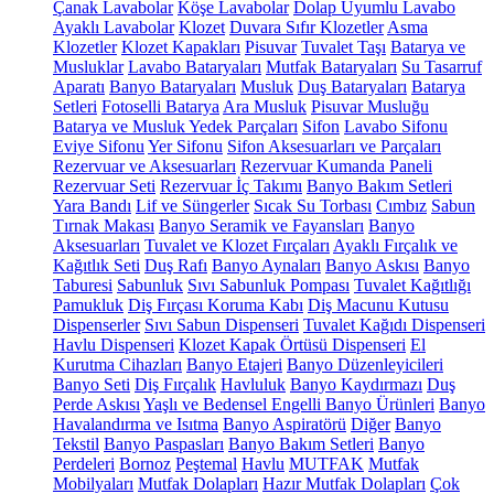
Çanak Lavabolar
Köşe Lavabolar
Dolap Uyumlu Lavabo
Ayaklı Lavabolar
Klozet
Duvara Sıfır Klozetler
Asma
Klozetler
Klozet Kapakları
Pisuvar
Tuvalet Taşı
Batarya ve
Musluklar
Lavabo Bataryaları
Mutfak Bataryaları
Su Tasarruf
Aparatı
Banyo Bataryaları
Musluk
Duş Bataryaları
Batarya
Setleri
Fotoselli Batarya
Ara Musluk
Pisuvar Musluğu
Batarya ve Musluk Yedek Parçaları
Sifon
Lavabo Sifonu
Eviye Sifonu
Yer Sifonu
Sifon Aksesuarları ve Parçaları
Rezervuar ve Aksesuarları
Rezervuar Kumanda Paneli
Rezervuar Seti
Rezervuar İç Takımı
Banyo Bakım Setleri
Yara Bandı
Lif ve Süngerler
Sıcak Su Torbası
Cımbız
Sabun
Tırnak Makası
Banyo Seramik ve Fayansları
Banyo
Aksesuarları
Tuvalet ve Klozet Fırçaları
Ayaklı Fırçalık ve
Kağıtlık Seti
Duş Rafı
Banyo Aynaları
Banyo Askısı
Banyo
Taburesi
Sabunluk
Sıvı Sabunluk Pompası
Tuvalet Kağıtlığı
Pamukluk
Diş Fırçası Koruma Kabı
Diş Macunu Kutusu
Dispenserler
Sıvı Sabun Dispenseri
Tuvalet Kağıdı Dispenseri
Havlu Dispenseri
Klozet Kapak Örtüsü Dispenseri
El
Kurutma Cihazları
Banyo Etajeri
Banyo Düzenleyicileri
Banyo Seti
Diş Fırçalık
Havluluk
Banyo Kaydırmazı
Duş
Perde Askısı
Yaşlı ve Bedensel Engelli Banyo Ürünleri
Banyo
Havalandırma ve Isıtma
Banyo Aspiratörü
Diğer
Banyo
Tekstil
Banyo Paspasları
Banyo Bakım Setleri
Banyo
Perdeleri
Bornoz
Peştemal
Havlu
MUTFAK
Mutfak
Mobilyaları
Mutfak Dolapları
Hazır Mutfak Dolapları
Çok