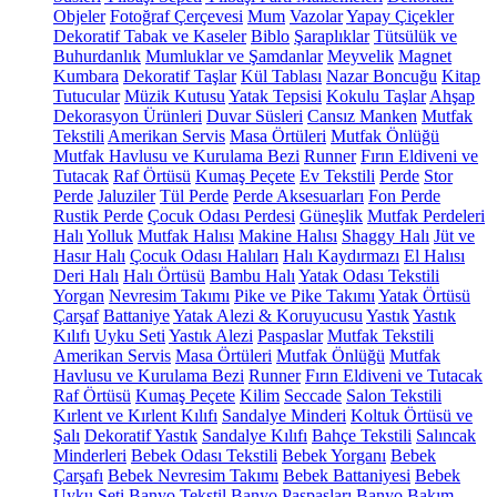
Objeler
Fotoğraf Çerçevesi
Mum
Vazolar
Yapay Çiçekler
Dekoratif Tabak ve Kaseler
Biblo
Şaraplıklar
Tütsülük ve
Buhurdanlık
Mumluklar ve Şamdanlar
Meyvelik
Magnet
Kumbara
Dekoratif Taşlar
Kül Tablası
Nazar Boncuğu
Kitap
Tutucular
Müzik Kutusu
Yatak Tepsisi
Kokulu Taşlar
Ahşap
Dekorasyon Ürünleri
Duvar Süsleri
Cansız Manken
Mutfak
Tekstili
Amerikan Servis
Masa Örtüleri
Mutfak Önlüğü
Mutfak Havlusu ve Kurulama Bezi
Runner
Fırın Eldiveni ve
Tutacak
Raf Örtüsü
Kumaş Peçete
Ev Tekstili
Perde
Stor
Perde
Jaluziler
Tül Perde
Perde Aksesuarları
Fon Perde
Rustik Perde
Çocuk Odası Perdesi
Güneşlik
Mutfak Perdeleri
Halı
Yolluk
Mutfak Halısı
Makine Halısı
Shaggy Halı
Jüt ve
Hasır Halı
Çocuk Odası Halıları
Halı Kaydırmazı
El Halısı
Deri Halı
Halı Örtüsü
Bambu Halı
Yatak Odası Tekstili
Yorgan
Nevresim Takımı
Pike ve Pike Takımı
Yatak Örtüsü
Çarşaf
Battaniye
Yatak Alezi & Koruyucusu
Yastık
Yastık
Kılıfı
Uyku Seti
Yastık Alezi
Paspaslar
Mutfak Tekstili
Amerikan Servis
Masa Örtüleri
Mutfak Önlüğü
Mutfak
Havlusu ve Kurulama Bezi
Runner
Fırın Eldiveni ve Tutacak
Raf Örtüsü
Kumaş Peçete
Kilim
Seccade
Salon Tekstili
Kırlent ve Kırlent Kılıfı
Sandalye Minderi
Koltuk Örtüsü ve
Şalı
Dekoratif Yastık
Sandalye Kılıfı
Bahçe Tekstili
Salıncak
Minderleri
Bebek Odası Tekstili
Bebek Yorganı
Bebek
Çarşafı
Bebek Nevresim Takımı
Bebek Battaniyesi
Bebek
Uyku Seti
Banyo Tekstil
Banyo Paspasları
Banyo Bakım