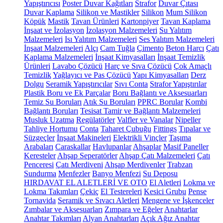
Yapıştırıcısı
Poster Duvar Kağıtları
Strafor
Duvar Çıtası
Duvar Kaplama
Silikon ve Mastikler
Silikon
Mum Silikon
Köpük
Mastik
Tavan Ürünleri
Kartonpiyer
Tavan Kaplama
İnşaat ve İzolasyon
İzolasyon Malzemeleri
Su Yalıtım
Malzemeleri
Isı Yalıtım Malzemeleri
Ses Yalıtım Malzemeleri
İnşaat Malzemeleri
Alçı
Cam Tuğla
Çimento
Beton Harcı
Çatı
Kaplama Malzemeleri
İnşaat Kimyasalları
İnşaat Temizlik
Ürünleri
Lavabo Çözücü
Harç ve Sıva Çözücü
Çok Amaçlı
Temizlik
Yağlayıcı ve Pas Çözücü
Yapı Kimyasalları
Derz
Dolgu
Seramik Yapıştırıcılar
Sıvı Conta
Strafor Yapıştırılar
Plastik Boru ve Ek Parçalar
Boru Bağlantı ve Aksesuarları
Temiz Su Boruları
Atık Su Boruları
PPRC Borular
Kombi
Bağlantı Boruları
Tesisat Tamir ve Bağlantı Malzemeleri
Musluk Uzatma
Regülatörler
Valfler ve Vanalar
Nipeller
Tahliye Hortumu
Conta
Taharet Çubuğu
Fittings
Tıpalar ve
Süzgeçler
İnşaat Makineleri
Elektrikli Vinçler
Taşıma
Arabaları
Caraskallar
Havlupanlar
Ahşaplar
Masif Paneller
Keresteler
Ahşap Seperatörler
Ahşap Çatı Malzemeleri
Çatı
Penceresi
Çatı Merdiveni
Ahşap Merdivenler
Trabzan
Sundurma
Menfezler
Banyo Menfezi
Su Deposu
HIRDAVAT EL ALETLERİ VE OTO
El Aletleri
Lokma ve
Lokma Takımları
Çekiç
El Testereleri
Kesici Grubu
Pense
Tornavida
Seramik ve Sıvacı Aletleri
Mengene ve İşkenceler
Zımbalar ve Aksesuarları
Zımpara ve Eğeler
Anahtarlar
Anahtar Takımları
Alyan Anahtarları
Açık Ağız Anahtar