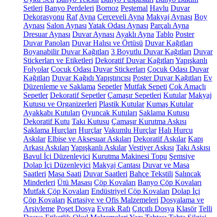
Setleri
Banyo Perdeleri
Bornoz
Peştemal
Havlu
Duvar
Dekorasyonu
Raf
Ayna
Çerçeveli Ayna
Makyaj Aynası
Boy
Aynası
Salon Aynası
Yatak Odası Aynası
Parçalı Ayna
Dresuar Aynası
Duvar Aynası
Ayaklı Ayna
Tablo
Poster
Duvar Panoları
Duvar Halısı ve Örtüsü
Duvar Kağıtları
Boyanabilir Duvar Kağıtları
3 Boyutlu Duvar Kağıtları
Duvar
Stickerları ve Etiketleri
Dekoratif Duvar Kağıtları
Yapışkanlı
Folyolar
Çocuk Odası Duvar Stickerları
Çocuk Odası Duvar
Kağıtları
Duvar Kağıdı Yapıştırıcısı
Poster Duvar Kağıtları
Ev
Düzenleme ve Saklama
Sepetler
Mutfak Sepeti
Çok Amaçlı
Sepetler
Dekoratif Sepetler
Çamaşır Sepetleri
Kutular
Makyaj
Kutusu ve Organizerleri
Plastik Kutular
Kumaş Kutular
Ayakkabı Kutuları
Oyuncak Kutuları
Saklama Kutusu
Dekoratif Kutu
Takı Kutusu
Çamaşır Kurutma Askısı
Saklama Hurçları
Hurçlar
Vakumlu Hurçlar
Halı Hurcu
Askılar
Elbise ve Aksesuar Askıları
Dekoratif Askılar
Kapı
Arkası Askıları
Yapışkanlı Askılar
Vestiyer Askısı
Takı Askısı
Bavul İçi Düzenleyici
Kurutma Makinesi Topu
Şemsiye
Dolap İçi Düzenleyici
Makyaj Çantası
Duvar ve Masa
Saatleri
Masa Saati
Duvar Saatleri
Bahçe Tekstili
Salıncak
Minderleri
Ütü Masası
Çöp Kovaları
Banyo Çöp Kovaları
Mutfak Çöp Kovaları
Endüstriyel Çöp Kovaları
Dolap İçi
Çöp Kovaları
Kırtasiye ve Ofis Malzemeleri
Dosyalama ve
Arşivleme
Poşet Dosya
Evrak Rafı
Çıtçıtlı Dosya
Klasör
Telli