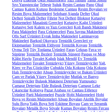
Dosya
Etiketlik
Okul Malzemeleri
Yazı Tahtası
Tahta Silgisi
Sıvı Yapıştırıcılar
Tebeşir
Suluk
Resim Çantası
Pano
Okul
Çantası
Kalem Kutusu
Beslenme Çantası
Resim Boyaları ve
Resim Boya Malzemeleri
Selobant
Ajanda
Defter
Okul
Defteri
Spiralli Defter
Fihrist
Not Defteri
Bloknot
Kırtasiye
Malzemeleri
Masaüstü Gereçleri
Kırtasiye Kağıt Ürünleri
Kırtasiye Seti
Kalem ve Yazı Gereçleri
Koli Bandı Makinesi
Para Makineleri
Para Çekmeceleri
Para Sayma Makineleri
Ofis Sarf Ürünleri
Evrak İmha Makineleri
Laminasyon
Makineleri
Barkod Okuyucu
Temizlik Gereçleri ve
Ekipmanları
Temizlik Eldiveni
Temizlik Kovası
Temizlik,
Ovma Teli
Tüy Toplama Ürünleri
Faraş
Çekpas
Fırça ve
Süpürge
Temizlik Bezleri
Temizlik Süngeri
Paspas ve Mop
Kâğıt Havlu
Tuvalet Kağıdı
Islak Mendil
Ev Temizlik
Malzemeleri
Tuvalet Temizleyici
Yüzey Temizleyiciler
Yağ,
Kireç ve Pas Çözücüler
Çubuklu Oda Kokusu
Oda Kokusu
Halı Temizleyiciler
Ahşap Temizleyiciler ve Bakım Ürünleri
Cam ve Parlak Yüzey Temizleyiciler
Mutfak ve Banyo
Temizleyiciler
Bulaşık Makinesi Deterjanı
Yumuşatıcı
Çamaşır Deterjanı
Elde Bulaşık Deterjanı
Çamaşır Leke
Çıkarıcılar
Kolonya
Pazar Arabası ve Çantası
Eğlence
Ürünleri
Parti Malzemeleri
Puzzle
Hobi Malzemeleri
Hobi
Boya ve Resim Malzemeleri
Ahşap Boyaları
Akrilik Boyalar
Sulu Boya
Yağlı Boya Seti
Eskitme Boyası
Cam ve Seramik
Boyaları
Metalik Boya
Şövale
Kumaş Boyaları
Resim Fırçası