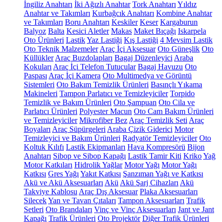
İngiliz Anahtarı
İki Ağızlı Anahtar
Tork Anahtarı
Yıldız
Anahtar ve Takımları
Kurbağcık Anahtarı
Kombine Anahtar
ve Takımları
Boru Anahtarı
Keskiler
Keser
Kargaburun
Balyoz
Balta
Kesici Aletler
Makas
Maket Bıçağı
Iskarpela
Oto Ürünleri
Lastik
Yaz Lastiği
Kış Lastiği
4 Mevsim Lastik
Oto Teknik Malzemeler
Araç İçi Aksesuar
Oto Güneşlik
Oto
Küllükler
Araç Buzdolapları
Bagaj Düzenleyici
Araba
Kokuları
Araç İçi Telefon Tutucular
Bagaj Havuzu
Oto
Paspası
Araç İçi Kamera
Oto Multimedya ve Görüntü
Sistemleri
Oto Bakım Temizlik Ürünleri
Basınçlı Yıkama
Makineleri
Tampon Parlatıcı ve Temizleyiciler
Torpido
Temizlik ve Bakım Ürünleri
Oto Şampuan
Oto Cila ve
Parlatıcı Ürünleri
Polyester Macun
Oto Cam Bakım Ürünleri
ve Temizleyiciler
Mikrofiber Bez
Araç Temizlik Seti
Araç
Boyaları
Araç Süpürgeleri
Araba Çizik Giderici
Motor
Temizleyici ve Bakım Ürünleri
Radyatör Temizleyiciler
Oto
Koltuk Kılıfı
Lastik Ekipmanları
Hava Kompresörü
Bijon
Anahtarı
Sibop ve Sibop Kapağı
Lastik Tamir Kiti
Kriko
Yağ
Motor Katkıları
Hidrolik Yağlar
Motor Yağı
Motor Yağı
Katkısı
Gres Yağı
Yakıt Katkısı
Şanzıman Yağı ve Katkısı
Akü ve Akü Aksesuarları
Akü
Akü Şarj Cihazları
Akü
Takviye Kablosu
Araç Dış Aksesuar
Plaka Aksesuarları
Silecek
Yan ve Tavan Çıtaları
Tampon Aksesuarları
Trafik
Setleri
Oto Brandaları
Vinç ve Vinç Aksesuarları
Jant ve Jant
Kapağı
Trafik Ürünleri
Oto Projektör
Diğer Trafik Ürünleri