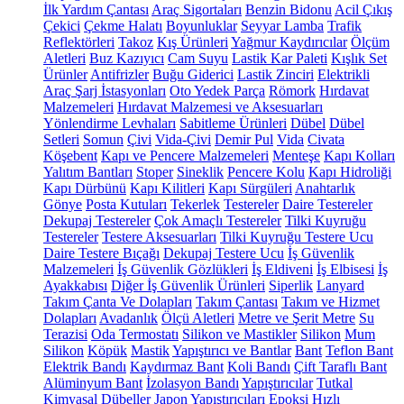
İlk Yardım Çantası
Araç Sigortaları
Benzin Bidonu
Acil Çıkış
Çekici
Çekme Halatı
Boyunluklar
Seyyar Lamba
Trafik
Reflektörleri
Takoz
Kış Ürünleri
Yağmur Kaydırıcılar
Ölçüm
Aletleri
Buz Kazıyıcı
Cam Suyu
Lastik Kar Paleti
Kışlık Set
Ürünler
Antifrizler
Buğu Giderici
Lastik Zinciri
Elektrikli
Araç Şarj İstasyonları
Oto Yedek Parça
Römork
Hırdavat
Malzemeleri
Hırdavat Malzemesi ve Aksesuarları
Yönlendirme Levhaları
Sabitleme Ürünleri
Dübel
Dübel
Setleri
Somun
Çivi
Vida-Çivi
Demir Pul
Vida
Civata
Köşebent
Kapı ve Pencere Malzemeleri
Menteşe
Kapı Kolları
Yalıtım Bantları
Stoper
Sineklik
Pencere Kolu
Kapı Hidroliği
Kapı Dürbünü
Kapı Kilitleri
Kapı Sürgüleri
Anahtarlık
Gönye
Posta Kutuları
Tekerlek
Testereler
Daire Testereler
Dekupaj Testereler
Çok Amaçlı Testereler
Tilki Kuyruğu
Testereler
Testere Aksesuarları
Tilki Kuyruğu Testere Ucu
Daire Testere Bıçağı
Dekupaj Testere Ucu
İş Güvenlik
Malzemeleri
İş Güvenlik Gözlükleri
İş Eldiveni
İş Elbisesi
İş
Ayakkabısı
Diğer İş Güvenlik Ürünleri
Siperlik
Lanyard
Takım Çanta Ve Dolapları
Takım Çantası
Takım ve Hizmet
Dolapları
Avadanlık
Ölçü Aletleri
Metre ve Şerit Metre
Su
Terazisi
Oda Termostatı
Silikon ve Mastikler
Silikon
Mum
Silikon
Köpük
Mastik
Yapıştırıcı ve Bantlar
Bant
Teflon Bant
Elektrik Bandı
Kaydırmaz Bant
Koli Bandı
Çift Taraflı Bant
Alüminyum Bant
İzolasyon Bandı
Yapıştırıcılar
Tutkal
Kimyasal Dübeller
Japon Yapıştırıcıları
Epoksi
Hızlı