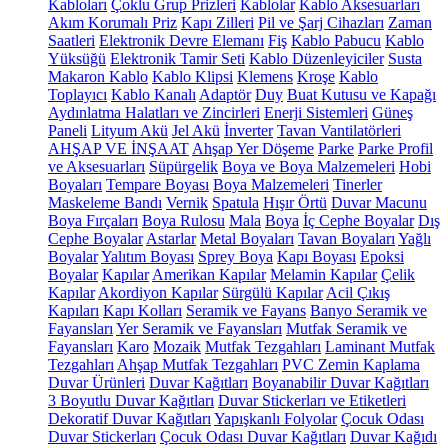
Kabloları
Çoklu Grup Prizleri
Kablolar
Kablo Aksesuarları
Akım Korumalı Priz
Kapı Zilleri
Pil ve Şarj Cihazları
Zaman
Saatleri
Elektronik Devre Elemanı
Fiş
Kablo Pabucu
Kablo
Yüksüğü
Elektronik Tamir Seti
Kablo Düzenleyiciler
Susta
Makaron Kablo
Kablo Klipsi
Klemens
Kroşe
Kablo
Toplayıcı
Kablo Kanalı
Adaptör
Duy
Buat Kutusu ve Kapağı
Aydınlatma Halatları ve Zincirleri
Enerji Sistemleri
Güneş
Paneli
Lityum Akü
Jel Akü
İnverter
Tavan Vantilatörleri
AHŞAP VE İNŞAAT
Ahşap Yer Döşeme
Parke
Parke Profil
ve Aksesuarları
Süpürgelik
Boya ve Boya Malzemeleri
Hobi
Boyaları
Tempare Boyası
Boya Malzemeleri
Tinerler
Maskeleme Bandı
Vernik
Spatula
Hışır Örtü
Duvar Macunu
Boya Fırçaları
Boya Rulosu
Mala
Boya
İç Cephe Boyalar
Dış
Cephe Boyalar
Astarlar
Metal Boyaları
Tavan Boyaları
Yağlı
Boyalar
Yalıtım Boyası
Sprey Boya
Kapı Boyası
Epoksi
Boyalar
Kapılar
Amerikan Kapılar
Melamin Kapılar
Çelik
Kapılar
Akordiyon Kapılar
Sürgülü Kapılar
Acil Çıkış
Kapıları
Kapı Kolları
Seramik ve Fayans
Banyo Seramik ve
Fayansları
Yer Seramik ve Fayansları
Mutfak Seramik ve
Fayansları
Karo
Mozaik
Mutfak Tezgahları
Laminant Mutfak
Tezgahları
Ahşap Mutfak Tezgahları
PVC Zemin Kaplama
Duvar Ürünleri
Duvar Kağıtları
Boyanabilir Duvar Kağıtları
3 Boyutlu Duvar Kağıtları
Duvar Stickerları ve Etiketleri
Dekoratif Duvar Kağıtları
Yapışkanlı Folyolar
Çocuk Odası
Duvar Stickerları
Çocuk Odası Duvar Kağıtları
Duvar Kağıdı