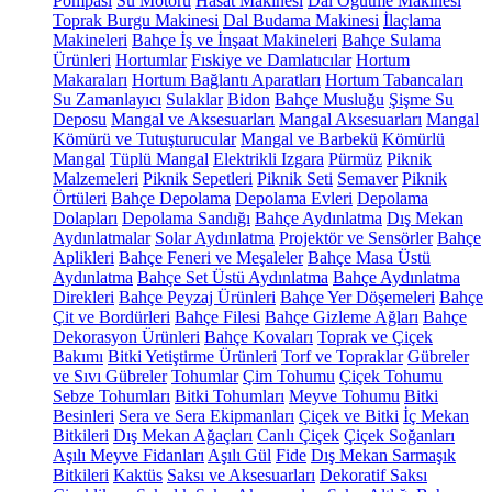
Pompası
Su Motoru
Hasat Makinesi
Dal Öğütme Makinesi
Toprak Burgu Makinesi
Dal Budama Makinesi
İlaçlama
Makineleri
Bahçe İş ve İnşaat Makineleri
Bahçe Sulama
Ürünleri
Hortumlar
Fıskiye ve Damlatıcılar
Hortum
Makaraları
Hortum Bağlantı Aparatları
Hortum Tabancaları
Su Zamanlayıcı
Sulaklar
Bidon
Bahçe Musluğu
Şişme Su
Deposu
Mangal ve Aksesuarları
Mangal Aksesuarları
Mangal
Kömürü ve Tutuşturucular
Mangal ve Barbekü
Kömürlü
Mangal
Tüplü Mangal
Elektrikli Izgara
Pürmüz
Piknik
Malzemeleri
Piknik Sepetleri
Piknik Seti
Semaver
Piknik
Örtüleri
Bahçe Depolama
Depolama Evleri
Depolama
Dolapları
Depolama Sandığı
Bahçe Aydınlatma
Dış Mekan
Aydınlatmalar
Solar Aydınlatma
Projektör ve Sensörler
Bahçe
Aplikleri
Bahçe Feneri ve Meşaleler
Bahçe Masa Üstü
Aydınlatma
Bahçe Set Üstü Aydınlatma
Bahçe Aydınlatma
Direkleri
Bahçe Peyzaj Ürünleri
Bahçe Yer Döşemeleri
Bahçe
Çit ve Bordürleri
Bahçe Filesi
Bahçe Gizleme Ağları
Bahçe
Dekorasyon Ürünleri
Bahçe Kovaları
Toprak ve Çiçek
Bakımı
Bitki Yetiştirme Ürünleri
Torf ve Topraklar
Gübreler
ve Sıvı Gübreler
Tohumlar
Çim Tohumu
Çiçek Tohumu
Sebze Tohumları
Bitki Tohumları
Meyve Tohumu
Bitki
Besinleri
Sera ve Sera Ekipmanları
Çiçek ve Bitki
İç Mekan
Bitkileri
Dış Mekan Ağaçları
Canlı Çiçek
Çiçek Soğanları
Aşılı Meyve Fidanları
Aşılı Gül
Fide
Dış Mekan Sarmaşık
Bitkileri
Kaktüs
Saksı ve Aksesuarları
Dekoratif Saksı