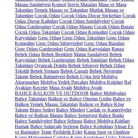
Masası Sandalyesi
Konsol
Servis Masaları
Masa ve Masa
Takımları
Yemek Masası ve Takımları
Mutfak Masası ve
Takımları
Çocuk Odası
Çocuk Odası Duvar Stickerları
Çocuk
Odası Duvar Kağıtları
Çocuk Odası Sandalyeleri
Çocuk
Odası Gardıropları
Çocuk Odası Masası
Çocuk Odası Bazası
Çocuk Odası Takımları
Çocuk Odası Komodini
Çocuk Odası
Karyolaları
Genç Odası
Genç Odası Takımları
Genç Odası
Komodini
Genç Odası Şifonyerleri
Genç Odası Bazaları
Genç Odası Gardıropları
Genç Odası Karyolaları
Ranza
Bebek Odası
Bebek Beşikleri
Mama Sandalyesi
Bebek
Karyolaları
Bebek Gardıropları
Bebek Yatakları
Bebek Odası
Takımları
Oyuncak Dolabı
Bebek Şifonyer
Bebek Odası
Tekstili
Bebek Yorganı
Bebek Çarşafı
Bebek Nevresim
Takımı
Bebek Battaniyesi
Bebek Uyku Seti
Mobilya
Aksesuarları
Mobilya Yedek Parçaları
Mobilya Kulpları
Raf
Ayakları
Keçeler
Masa Ayağı
Mobilya Ayağı
BAHÇE,BALKON VE OUTDOOR
Bahçe Mobilyaları
Bahçe Takımları
Balkon ve Bahçe Oturma Grubu
Bahçe ve
Balkon Yemek Masası Takımları
Balkon ve Bahçe Köşe
Takımı
Bistro Setleri
Bahçe Minderi
Çardak ve Kameriyeler
Bahçe ve Balkon Masası
Bahçe Şemsiyesi
Bahçe Bankı
Bahçe Sandalyeleri
Bahçe Sehpası
Bahçe Mobilya Kılıfları
Hamak
Bahçe Salıncağı
Şezlong
Bahçe Koltukları
Ahşap Ev
ve Bungalov
Tente
Prefabrik Evler
Kamp Spor ve Outdoor
Kamp Malzemeleri
Çadırlar
Kamp Sandalyesi
Uyku Tulumu