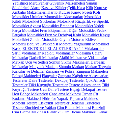
Yapıştırıcı
Merdivenler
Güvenlik Malzemeleri
Yangın
Söndürücü
Alarm
Kasa ve Kilitler
Çelik Kasa
Kilit
Kutu ve
Ambalaj Malzemeleri
Kargo Kutusu
Kargo Poşeti
Koli
Motosiklet Ürünleri
Motorsiklet Aksesuarları
Motosiklet
Kilidi
Motosiklet Stickerları
Motosiklet Rüzgarlık ve Siperlik
Motosiklet Aynası
Motosiklet Brandası
Motorsiklet Yedek
Parça
Motosiklet Fren Ekipmanları
Diğer Motosiklet Yedek
Parçaları
Motosiklet Fren ve Debriyaj Kolu
Motosiklet Kayışı
Motosiklet Zinciri
Motosiklet Giyim
Motorcu Eldiveni
Motorcu Botu ve Ayakkabısı
Motorcu Yağmurluk
Motosiklet
Kaskı
ELEKTRİKLİ EL ALETLERİ
Akülü Vidalamalar
Şarjlı Vidalamalar
Kablolu Vidalamalar
Vidalama Uçları
Matkaplar
Darbeli Matkaplar
Akülü Matkap ve Vidalamalar
Matkap Ucu ve Setleri
Somun Sıkma Makineleri
Darbesiz
Matkaplar
Manyetik Matkap
Sütunlu Matkap
Matkap Tezgahı
Kırıcılar ve Deliciler
Zımpara ve Polisaj
Zımpara Makineleri
Polisaj Makineleri
Planyalar
Zımpara Kağıdı ve Aksesuarları
Testereler
Daire Testereler
Dekupaj Testereler
Çok Amaçlı
Testereler
Tilki Kuyruğu Testereler
Testere Aksesuarları
Tilki
Kuyruğu Testere Ucu
Daire Testere Bıçağı
Dekupaj Testere
Ucu
Bahçe Makineleri
Çapalama Makinesi
Tırpan
Çit
Budama Makinesi
Hidrofor
Yaprak Toplama Makinesi
Motorlu Testere
Elektrikli Testereler
Benzinli Testereler
Testere Zincirleri ve Yağları
Çim Biçme Makinesi
Benzinli
Çim Biçme Makinesi
Elektrikli Çim Biçme Makinesi
Kenar