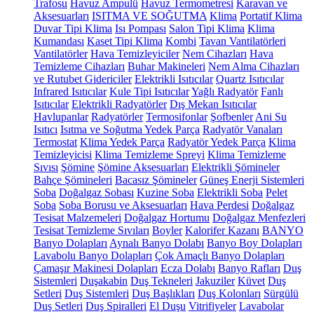
Trafosu
Havuz Ampulü
Havuz Termometresi
Karavan ve
Aksesuarları
ISITMA VE SOĞUTMA
Klima
Portatif Klima
Duvar Tipi Klima
Isı Pompası
Salon Tipi Klima
Klima
Kumandası
Kaset Tipi Klima
Kombi
Tavan Vantilatörleri
Vantilatörler
Hava Temizleyiciler
Nem Cihazları
Hava
Temizleme Cihazları
Buhar Makineleri
Nem Alma Cihazları
ve Rutubet Gidericiler
Elektrikli Isıtıcılar
Quartz Isıtıcılar
Infrared Isıtıcılar
Kule Tipi Isıtıcılar
Yağlı Radyatör
Fanlı
Isıtıcılar
Elektrikli Radyatörler
Dış Mekan Isıtıcılar
Havlupanlar
Radyatörler
Termosifonlar
Şofbenler
Ani Su
Isıtıcı
Isıtma ve Soğutma Yedek Parça
Radyatör Vanaları
Termostat
Klima Yedek Parça
Radyatör Yedek Parça
Klima
Temizleyicisi
Klima Temizleme Spreyi
Klima Temizleme
Sıvısı
Şömine
Şömine Aksesuarları
Elektrikli Şömineler
Bahçe Şömineleri
Bacasız Şömineler
Güneş Enerji Sistemleri
Soba
Doğalgaz Sobası
Kuzine Soba
Elektrikli Soba
Pelet
Soba
Soba Borusu ve Aksesuarları
Hava Perdesi
Doğalgaz
Tesisat Malzemeleri
Doğalgaz Hortumu
Doğalgaz Menfezleri
Tesisat Temizleme Sıvıları
Boyler
Kalorifer Kazanı
BANYO
Banyo Dolapları
Aynalı Banyo Dolabı
Banyo Boy Dolapları
Lavabolu Banyo Dolapları
Çok Amaçlı Banyo Dolapları
Çamaşır Makinesi Dolapları
Ecza Dolabı
Banyo Rafları
Duş
Sistemleri
Duşakabin
Duş Tekneleri
Jakuziler
Küvet
Duş
Setleri
Duş Sistemleri
Duş Başlıkları
Duş Kolonları
Sürgülü
Duş Setleri
Duş Spiralleri
El Duşu
Vitrifiyeler
Lavabolar