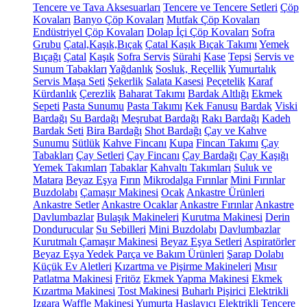
Tencere ve Tava Aksesuarları
Tencere ve Tencere Setleri
Çöp
Kovaları
Banyo Çöp Kovaları
Mutfak Çöp Kovaları
Endüstriyel Çöp Kovaları
Dolap İçi Çöp Kovaları
Sofra
Grubu
Çatal,Kaşık,Bıçak
Çatal Kaşık Bıçak Takımı
Yemek
Bıçağı
Çatal
Kaşık
Sofra Servis
Sürahi
Kase
Tepsi
Servis ve
Sunum Tabakları
Yağdanlık
Sosluk, Reçellik
Yumurtalık
Servis Maşa Seti
Şekerlik
Salata Kasesi
Peçetelik
Karaf
Kürdanlık
Çerezlik
Baharat Takımı
Bardak Altlığı
Ekmek
Sepeti
Pasta Sunumu
Pasta Takımı
Kek Fanusu
Bardak
Viski
Bardağı
Su Bardağı
Meşrubat Bardağı
Rakı Bardağı
Kadeh
Bardak Seti
Bira Bardağı
Shot Bardağı
Çay ve Kahve
Sunumu
Sütlük
Kahve Fincanı
Kupa
Fincan Takımı
Çay
Tabakları
Çay Setleri
Çay Fincanı
Çay Bardağı
Çay Kaşığı
Yemek Takımları
Tabaklar
Kahvaltı Takımları
Suluk ve
Matara
Beyaz Eşya
Fırın
Mikrodalga Fırınlar
Mini Fırınlar
Buzdolabı
Çamaşır Makinesi
Ocak
Ankastre Ürünleri
Ankastre Setler
Ankastre Ocaklar
Ankastre Fırınlar
Ankastre
Davlumbazlar
Bulaşık Makineleri
Kurutma Makinesi
Derin
Dondurucular
Su Sebilleri
Mini Buzdolabı
Davlumbazlar
Kurutmalı Çamaşır Makinesi
Beyaz Eşya Setleri
Aspiratörler
Beyaz Eşya Yedek Parça ve Bakım Ürünleri
Şarap Dolabı
Küçük Ev Aletleri
Kızartma ve Pişirme Makineleri
Mısır
Patlatma Makinesi
Fritöz
Ekmek Yapma Makinesi
Ekmek
Kızartma Makinesi
Tost Makinesi
Buharlı Pişirici
Elektrikli
Izgara
Waffle Makinesi
Yumurta Haşlayıcı
Elektrikli Tencere