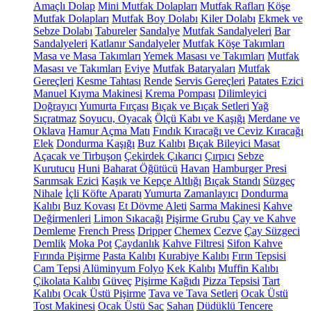
Amaçlı Dolap
Mini Mutfak Dolapları
Mutfak Rafları
Köşe
Mutfak Dolapları
Mutfak Boy Dolabı
Kiler Dolabı
Ekmek ve
Sebze Dolabı
Tabureler
Sandalye
Mutfak Sandalyeleri
Bar
Sandalyeleri
Katlanır Sandalyeler
Mutfak Köşe Takımları
Masa ve Masa Takımları
Yemek Masası ve Takımları
Mutfak
Masası ve Takımları
Eviye
Mutfak Bataryaları
Mutfak
Gereçleri
Kesme Tahtası
Rende
Servis Gereçleri
Patates Ezici
Manuel Kıyma Makinesi
Krema Pompası
Dilimleyici
Doğrayıcı
Yumurta Fırçası
Bıçak ve Bıçak Setleri
Yağ
Sıçratmaz
Soyucu, Oyacak
Ölçü Kabı ve Kaşığı
Merdane ve
Oklava
Hamur Açma Matı
Fındık Kıracağı ve Ceviz Kıracağı
Elek
Dondurma Kaşığı
Buz Kalıbı
Bıçak Bileyici Masat
Açacak ve Tirbuşon
Çekirdek Çıkarıcı
Çırpıcı
Sebze
Kurutucu
Huni
Baharat Öğütücü
Havan
Hamburger Presi
Sarımsak Ezici
Kaşık ve Kepçe Altlığı
Bıçak Standı
Süzgeç
Nihale
İçli Köfte Aparatı
Yumurta Zamanlayıcı
Dondurma
Kalıbı
Buz Kovası
Et Dövme Aleti
Sarma Makinesi
Kahve
Değirmenleri
Limon Sıkacağı
Pişirme Grubu
Çay ve Kahve
Demleme
French Press
Dripper
Chemex
Cezve
Çay Süzgeci
Demlik
Moka Pot
Çaydanlık
Kahve Filtresi
Sifon Kahve
Fırında Pişirme
Pasta Kalıbı
Kurabiye Kalıbı
Fırın Tepsisi
Cam Tepsi
Alüminyum Folyo
Kek Kalıbı
Muffin Kalıbı
Çikolata Kalıbı
Güveç
Pişirme Kağıdı
Pizza Tepsisi
Tart
Kalıbı
Ocak Üstü Pişirme
Tava ve Tava Setleri
Ocak Üstü
Tost Makinesi
Ocak Üstü Sac
Sahan
Düdüklü Tencere