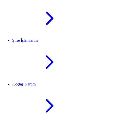
Şifre İşlemlerim
Koçtaş Kartım