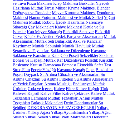
ve Tava
Pizza Makinesi
Krep Makinesi
Basküller
Yiyecek
Hazırlama
Mutfak Tartısı
Mikser
Kıyma Makinesi
Blender
Doğrayıcı ve Rondolar
Meyve Kurutma Makinesi
Dondurma
Makinesi
Hamur Yoğurma Makinesi ve Mutfak Şefleri
Yoğurt
Makinesi
Mutfak Robotu
İçecek Hazırlama
Narenciye
Sıkacağı
Çay Makineleri
Kahve Makinesi
Kettle ve Su
Isıtıcılar
Katı Meyve Sıkacağı
Elektrikli Semaver
Elektrikli
Cezve
Küçük Ev Aletleri Yedek Parça ve Aksesuarları
Mutfak
Aksesuarları
Mutfak Seti
Bulaşıklık
Askı ve Kancalar
Kaydırmaz
Mutfak Sabunluk
Mutfak Havluluk
Mutfak
Seramik ve Fayansları
Saklama ve Düzenleme
Kavanoz
Saklama ve Karıştırma Kabı
Çöp Poşeti
Sebzelikler
Saklama
Bonesi ve Kapağı
Mutfak Raf Düzenleyici
Poşetlik
Kaşıklık
Beslenme Kutusu
Damacana Pompası
Ekmeklik
Sefer Tası
Streç Film
Peçete Yüzüğü
Kavanoz Kapağı
Pipet
Buzdolabı
Poşeti
Doypack
Su Arıtma Cihazları ve Aksesuarları
Su
Arıtma Cihazları
Su Arıtma Filtreleri
Su Arıtma Aksesuarları
ve Yedek Parçaları
Arıtma Musluğu
Endüstriyel Mutfak
Ürünleri
Gıda ve İçecek
Kahve
Filtre Kahve Kağıdı
Türk
Kahvesi
Kapsül Kahve
Filtre Kahve
Çekirdek Kahve
Mutfak
Tezgahları
Laminant Mutfak Tezgahları
Ahşap Mutfak
Tezgahları
Bulaşık Makineleri
Derin Dondurucular
Su
Sebilleri
DEKORASYON VE EV GEREÇLERİ
Yılbaşı
Ürünleri
Yılbaşı Ağacı
Yılbaşı Aydınlatmaları
Yılbaşı Ağacı
Süsleri
Yılbaşı Sepeti
Yılbaşı Parti Malzemeleri
Dekoratif