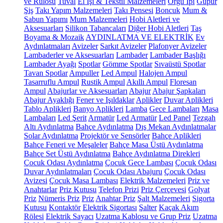
ve Rulosu
Tuval
El İşi & Tekstil Malzemeleri
Örgü İpi
Güpür
Şiş
Takı Yapım Malzemeleri
Takı Pensesi
Boncuk
Mum &
Sabun Yapımı
Mum Malzemeleri
Hobi Aletleri ve
Aksesuarları
Silikon Tabancaları
Diğer Hobi Aletleri
Taş
Boyama & Mozaik
AYDINLATMA VE ELEKTRİK
Ev
Aydınlatmaları
Avizeler
Sarkıt Avizeler
Plafonyer Avizeler
Lambaderler ve Aksesuarları
Lambader
Lambader Başlığı
Lambader Ayağı
Spotlar
Gömme Spotlar
Sıvaüstü Spotlar
Tavan Spotlar
Ampuller
Led Ampul
Halojen Ampul
Tasarruflu Ampul
Rustik Ampul
Akıllı Ampul
Floresan
Ampul
Abajurlar ve Aksesuarları
Abajur
Abajur Şapkaları
Abajur Ayaklığı
Fener ve Işıldaklar
Aplikler
Duvar Aplikleri
Tablo Aplikleri
Banyo Aplikleri
Lamba
Gece Lambaları
Masa
Lambaları
Led Şerit
Armatür
Led Armatür
Led Panel
Tezgah
Altı Aydınlatma
Bahçe Aydınlatma
Dış Mekan Aydınlatmalar
Solar Aydınlatma
Projektör ve Sensörler
Bahçe Aplikleri
Bahçe Feneri ve Meşaleler
Bahçe Masa Üstü Aydınlatma
Bahçe Set Üstü Aydınlatma
Bahçe Aydınlatma Direkleri
Çocuk Odası Aydınlatma
Çocuk Gece Lambası
Çocuk Odası
Duvar Aydınlatmaları
Çocuk Odası Abajuru
Çocuk Odası
Avizesi
Çocuk Masa Lambası
Elektrik Malzemeleri
Priz ve
Anahtarlar
Priz Kutusu
Telefon Prizi
Priz Çerçevesi
Golyat
Priz
Nümeris Priz
Priz
Anahtar Priz
Şalt Malzemeleri
Sigorta
Kutusu
Kontaktör
Elektrik Sigortası
Şalter
Kaçak Akım
Rölesi
Elektrik Sayacı
Uzatma Kablosu ve Grup Priz
Uzatma