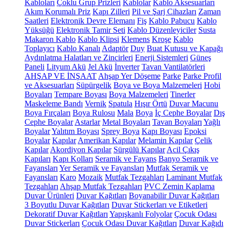
Kabloları
Çoklu Grup Prizleri
Kablolar
Kablo Aksesuarları
Akım Korumalı Priz
Kapı Zilleri
Pil ve Şarj Cihazları
Zaman
Saatleri
Elektronik Devre Elemanı
Fiş
Kablo Pabucu
Kablo
Yüksüğü
Elektronik Tamir Seti
Kablo Düzenleyiciler
Susta
Makaron Kablo
Kablo Klipsi
Klemens
Kroşe
Kablo
Toplayıcı
Kablo Kanalı
Adaptör
Duy
Buat Kutusu ve Kapağı
Aydınlatma Halatları ve Zincirleri
Enerji Sistemleri
Güneş
Paneli
Lityum Akü
Jel Akü
İnverter
Tavan Vantilatörleri
AHŞAP VE İNŞAAT
Ahşap Yer Döşeme
Parke
Parke Profil
ve Aksesuarları
Süpürgelik
Boya ve Boya Malzemeleri
Hobi
Boyaları
Tempare Boyası
Boya Malzemeleri
Tinerler
Maskeleme Bandı
Vernik
Spatula
Hışır Örtü
Duvar Macunu
Boya Fırçaları
Boya Rulosu
Mala
Boya
İç Cephe Boyalar
Dış
Cephe Boyalar
Astarlar
Metal Boyaları
Tavan Boyaları
Yağlı
Boyalar
Yalıtım Boyası
Sprey Boya
Kapı Boyası
Epoksi
Boyalar
Kapılar
Amerikan Kapılar
Melamin Kapılar
Çelik
Kapılar
Akordiyon Kapılar
Sürgülü Kapılar
Acil Çıkış
Kapıları
Kapı Kolları
Seramik ve Fayans
Banyo Seramik ve
Fayansları
Yer Seramik ve Fayansları
Mutfak Seramik ve
Fayansları
Karo
Mozaik
Mutfak Tezgahları
Laminant Mutfak
Tezgahları
Ahşap Mutfak Tezgahları
PVC Zemin Kaplama
Duvar Ürünleri
Duvar Kağıtları
Boyanabilir Duvar Kağıtları
3 Boyutlu Duvar Kağıtları
Duvar Stickerları ve Etiketleri
Dekoratif Duvar Kağıtları
Yapışkanlı Folyolar
Çocuk Odası
Duvar Stickerları
Çocuk Odası Duvar Kağıtları
Duvar Kağıdı