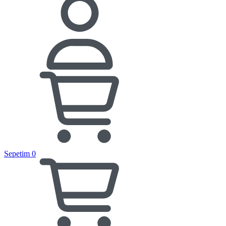
Sepetim
0