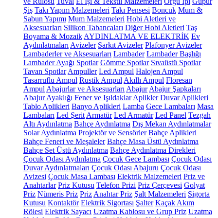
ve Rulosu
Tuval
El İşi & Tekstil Malzemeleri
Örgü İpi
Güpür
Şiş
Takı Yapım Malzemeleri
Takı Pensesi
Boncuk
Mum &
Sabun Yapımı
Mum Malzemeleri
Hobi Aletleri ve
Aksesuarları
Silikon Tabancaları
Diğer Hobi Aletleri
Taş
Boyama & Mozaik
AYDINLATMA VE ELEKTRİK
Ev
Aydınlatmaları
Avizeler
Sarkıt Avizeler
Plafonyer Avizeler
Lambaderler ve Aksesuarları
Lambader
Lambader Başlığı
Lambader Ayağı
Spotlar
Gömme Spotlar
Sıvaüstü Spotlar
Tavan Spotlar
Ampuller
Led Ampul
Halojen Ampul
Tasarruflu Ampul
Rustik Ampul
Akıllı Ampul
Floresan
Ampul
Abajurlar ve Aksesuarları
Abajur
Abajur Şapkaları
Abajur Ayaklığı
Fener ve Işıldaklar
Aplikler
Duvar Aplikleri
Tablo Aplikleri
Banyo Aplikleri
Lamba
Gece Lambaları
Masa
Lambaları
Led Şerit
Armatür
Led Armatür
Led Panel
Tezgah
Altı Aydınlatma
Bahçe Aydınlatma
Dış Mekan Aydınlatmalar
Solar Aydınlatma
Projektör ve Sensörler
Bahçe Aplikleri
Bahçe Feneri ve Meşaleler
Bahçe Masa Üstü Aydınlatma
Bahçe Set Üstü Aydınlatma
Bahçe Aydınlatma Direkleri
Çocuk Odası Aydınlatma
Çocuk Gece Lambası
Çocuk Odası
Duvar Aydınlatmaları
Çocuk Odası Abajuru
Çocuk Odası
Avizesi
Çocuk Masa Lambası
Elektrik Malzemeleri
Priz ve
Anahtarlar
Priz Kutusu
Telefon Prizi
Priz Çerçevesi
Golyat
Priz
Nümeris Priz
Priz
Anahtar Priz
Şalt Malzemeleri
Sigorta
Kutusu
Kontaktör
Elektrik Sigortası
Şalter
Kaçak Akım
Rölesi
Elektrik Sayacı
Uzatma Kablosu ve Grup Priz
Uzatma