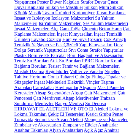
Yapıştırıcısı
Poster Duvar Kağıtları
Strafor
Duvar Çıtası
Duvar Kaplama
Silikon ve Mastikler
Silikon
Mum Silikon
Köpük
Mastik
Tavan Ürünleri
Kartonpiyer
Tavan Kaplama
İnşaat ve İzolasyon
İzolasyon Malzemeleri
Su Yalıtım
Malzemeleri
Isı Yalıtım Malzemeleri
Ses Yalıtım Malzemeleri
İnşaat Malzemeleri
Alçı
Cam Tuğla
Çimento
Beton Harcı
Çatı
Kaplama Malzemeleri
İnşaat Kimyasalları
İnşaat Temizlik
Ürünleri
Lavabo Çözücü
Harç ve Sıva Çözücü
Çok Amaçlı
Temizlik
Yağlayıcı ve Pas Çözücü
Yapı Kimyasalları
Derz
Dolgu
Seramik Yapıştırıcılar
Sıvı Conta
Strafor Yapıştırılar
Plastik Boru ve Ek Parçalar
Boru Bağlantı ve Aksesuarları
Temiz Su Boruları
Atık Su Boruları
PPRC Borular
Kombi
Bağlantı Boruları
Tesisat Tamir ve Bağlantı Malzemeleri
Musluk Uzatma
Regülatörler
Valfler ve Vanalar
Nipeller
Tahliye Hortumu
Conta
Taharet Çubuğu
Fittings
Tıpalar ve
Süzgeçler
İnşaat Makineleri
Elektrikli Vinçler
Taşıma
Arabaları
Caraskallar
Havlupanlar
Ahşaplar
Masif Paneller
Keresteler
Ahşap Seperatörler
Ahşap Çatı Malzemeleri
Çatı
Penceresi
Çatı Merdiveni
Ahşap Merdivenler
Trabzan
Sundurma
Menfezler
Banyo Menfezi
Su Deposu
HIRDAVAT EL ALETLERİ VE OTO
El Aletleri
Lokma ve
Lokma Takımları
Çekiç
El Testereleri
Kesici Grubu
Pense
Tornavida
Seramik ve Sıvacı Aletleri
Mengene ve İşkenceler
Zımbalar ve Aksesuarları
Zımpara ve Eğeler
Anahtarlar
Anahtar Takımları
Alyan Anahtarları
Açık Ağız Anahtar