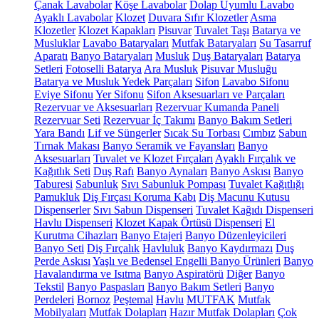
Çanak Lavabolar
Köşe Lavabolar
Dolap Uyumlu Lavabo
Ayaklı Lavabolar
Klozet
Duvara Sıfır Klozetler
Asma
Klozetler
Klozet Kapakları
Pisuvar
Tuvalet Taşı
Batarya ve
Musluklar
Lavabo Bataryaları
Mutfak Bataryaları
Su Tasarruf
Aparatı
Banyo Bataryaları
Musluk
Duş Bataryaları
Batarya
Setleri
Fotoselli Batarya
Ara Musluk
Pisuvar Musluğu
Batarya ve Musluk Yedek Parçaları
Sifon
Lavabo Sifonu
Eviye Sifonu
Yer Sifonu
Sifon Aksesuarları ve Parçaları
Rezervuar ve Aksesuarları
Rezervuar Kumanda Paneli
Rezervuar Seti
Rezervuar İç Takımı
Banyo Bakım Setleri
Yara Bandı
Lif ve Süngerler
Sıcak Su Torbası
Cımbız
Sabun
Tırnak Makası
Banyo Seramik ve Fayansları
Banyo
Aksesuarları
Tuvalet ve Klozet Fırçaları
Ayaklı Fırçalık ve
Kağıtlık Seti
Duş Rafı
Banyo Aynaları
Banyo Askısı
Banyo
Taburesi
Sabunluk
Sıvı Sabunluk Pompası
Tuvalet Kağıtlığı
Pamukluk
Diş Fırçası Koruma Kabı
Diş Macunu Kutusu
Dispenserler
Sıvı Sabun Dispenseri
Tuvalet Kağıdı Dispenseri
Havlu Dispenseri
Klozet Kapak Örtüsü Dispenseri
El
Kurutma Cihazları
Banyo Etajeri
Banyo Düzenleyicileri
Banyo Seti
Diş Fırçalık
Havluluk
Banyo Kaydırmazı
Duş
Perde Askısı
Yaşlı ve Bedensel Engelli Banyo Ürünleri
Banyo
Havalandırma ve Isıtma
Banyo Aspiratörü
Diğer
Banyo
Tekstil
Banyo Paspasları
Banyo Bakım Setleri
Banyo
Perdeleri
Bornoz
Peştemal
Havlu
MUTFAK
Mutfak
Mobilyaları
Mutfak Dolapları
Hazır Mutfak Dolapları
Çok