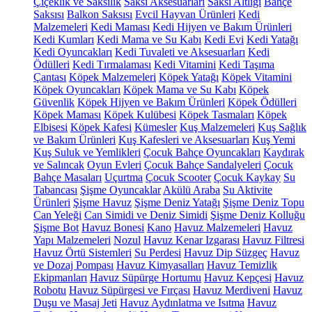
Çiçeklik ve Saksılık
Saksı Aksesuarları
Saksı Altlığı
Bahçe
Saksısı
Balkon Saksısı
Evcil Hayvan Ürünleri
Kedi
Malzemeleri
Kedi Maması
Kedi Hijyen ve Bakım Ürünleri
Kedi Kumları
Kedi Mama ve Su Kabı
Kedi Evi
Kedi Yatağı
Kedi Oyuncakları
Kedi Tuvaleti ve Aksesuarları
Kedi
Ödülleri
Kedi Tırmalaması
Kedi Vitamini
Kedi Taşıma
Çantası
Köpek Malzemeleri
Köpek Yatağı
Köpek Vitamini
Köpek Oyuncakları
Köpek Mama ve Su Kabı
Köpek
Güvenlik
Köpek Hijyen ve Bakım Ürünleri
Köpek Ödülleri
Köpek Maması
Köpek Kulübesi
Köpek Tasmaları
Köpek
Elbisesi
Köpek Kafesi
Kümesler
Kuş Malzemeleri
Kuş Sağlık
ve Bakım Ürünleri
Kuş Kafesleri ve Aksesuarları
Kuş Yemi
Kuş Suluk ve Yemlikleri
Çocuk Bahçe Oyuncakları
Kaydırak
ve Salıncak
Oyun Evleri
Çocuk Bahçe Sandalyeleri
Çocuk
Bahçe Masaları
Uçurtma
Çocuk Scooter
Çocuk Kaykay
Su
Tabancası
Şişme Oyuncaklar
Akülü Araba
Su Aktivite
Ürünleri
Şişme Havuz
Şişme Deniz Yatağı
Şişme Deniz Topu
Can Yeleği
Can Simidi ve Deniz Simidi
Şişme Deniz Kolluğu
Şişme Bot
Havuz Bonesi
Kano
Havuz Malzemeleri
Havuz
Yapı Malzemeleri
Nozul
Havuz Kenar Izgarası
Havuz Filtresi
Havuz Örtü Sistemleri
Su Perdesi
Havuz Dip Süzgeç
Havuz
ve Dozaj Pompası
Havuz Kimyasalları
Havuz Temizlik
Ekipmanları
Havuz Süpürge Hortumu
Havuz Kepçesi
Havuz
Robotu
Havuz Süpürgesi ve Fırçası
Havuz Merdiveni
Havuz
Duşu ve Masaj Jeti
Havuz Aydınlatma ve Isıtma
Havuz