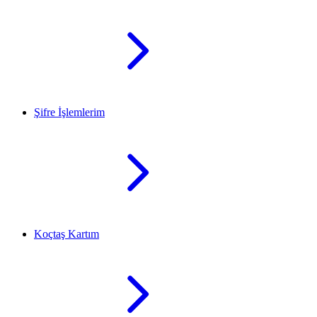
Şifre İşlemlerim
Koçtaş Kartım