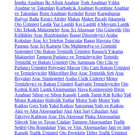
İngiliz Anahtarı
İki Ağızlı Anahtar
Tork Anahtarı
Yıldız
Anahtar ve Takımları
Kurbağcık Anahtarı
Kombine Anahtar
ve Takımları
Boru Anahtarı
Keskiler
Keser
Kargaburun
Balyoz
Balta
Kesici Aletler
Makas
Maket Bıçağı
Iskarpela
Oto Ürünleri
Lastik
Yaz Lastiği
Kış Lastiği
4 Mevsim Lastik
Oto Teknik Malzemeler
Araç İçi Aksesuar
Oto Güneşlik
Oto
Küllükler
Araç Buzdolapları
Bagaj Düzenleyici
Araba
Kokuları
Araç İçi Telefon Tutucular
Bagaj Havuzu
Oto
Paspası
Araç İçi Kamera
Oto Multimedya ve Görüntü
Sistemleri
Oto Bakım Temizlik Ürünleri
Basınçlı Yıkama
Makineleri
Tampon Parlatıcı ve Temizleyiciler
Torpido
Temizlik ve Bakım Ürünleri
Oto Şampuan
Oto Cila ve
Parlatıcı Ürünleri
Polyester Macun
Oto Cam Bakım Ürünleri
ve Temizleyiciler
Mikrofiber Bez
Araç Temizlik Seti
Araç
Boyaları
Araç Süpürgeleri
Araba Çizik Giderici
Motor
Temizleyici ve Bakım Ürünleri
Radyatör Temizleyiciler
Oto
Koltuk Kılıfı
Lastik Ekipmanları
Hava Kompresörü
Bijon
Anahtarı
Sibop ve Sibop Kapağı
Lastik Tamir Kiti
Kriko
Yağ
Motor Katkıları
Hidrolik Yağlar
Motor Yağı
Motor Yağı
Katkısı
Gres Yağı
Yakıt Katkısı
Şanzıman Yağı ve Katkısı
Akü ve Akü Aksesuarları
Akü
Akü Şarj Cihazları
Akü
Takviye Kablosu
Araç Dış Aksesuar
Plaka Aksesuarları
Silecek
Yan ve Tavan Çıtaları
Tampon Aksesuarları
Trafik
Setleri
Oto Brandaları
Vinç ve Vinç Aksesuarları
Jant ve Jant
Kapağı
Trafik Ürünleri
Oto Projektör
Diğer Trafik Ürünleri