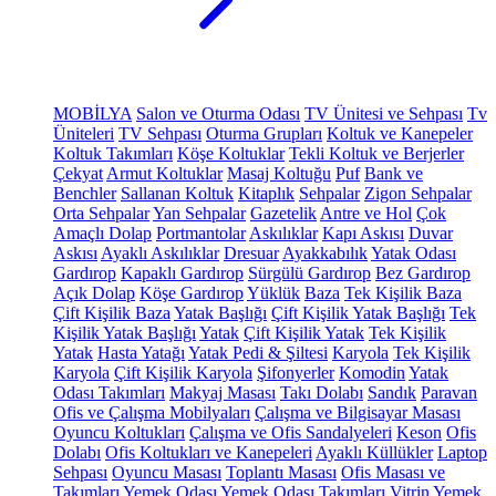
MOBİLYA
Salon ve Oturma Odası
TV Ünitesi ve Sehpası
Tv
Üniteleri
TV Sehpası
Oturma Grupları
Koltuk ve Kanepeler
Koltuk Takımları
Köşe Koltuklar
Tekli Koltuk ve Berjerler
Çekyat
Armut Koltuklar
Masaj Koltuğu
Puf
Bank ve
Benchler
Sallanan Koltuk
Kitaplık
Sehpalar
Zigon Sehpalar
Orta Sehpalar
Yan Sehpalar
Gazetelik
Antre ve Hol
Çok
Amaçlı Dolap
Portmantolar
Askılıklar
Kapı Askısı
Duvar
Askısı
Ayaklı Askılıklar
Dresuar
Ayakkabılık
Yatak Odası
Gardırop
Kapaklı Gardırop
Sürgülü Gardırop
Bez Gardırop
Açık Dolap
Köşe Gardırop
Yüklük
Baza
Tek Kişilik Baza
Çift Kişilik Baza
Yatak Başlığı
Çift Kişilik Yatak Başlığı
Tek
Kişilik Yatak Başlığı
Yatak
Çift Kişilik Yatak
Tek Kişilik
Yatak
Hasta Yatağı
Yatak Pedi & Şiltesi
Karyola
Tek Kişilik
Karyola
Çift Kişilik Karyola
Şifonyerler
Komodin
Yatak
Odası Takımları
Makyaj Masası
Takı Dolabı
Sandık
Paravan
Ofis ve Çalışma Mobilyaları
Çalışma ve Bilgisayar Masası
Oyuncu Koltukları
Çalışma ve Ofis Sandalyeleri
Keson
Ofis
Dolabı
Ofis Koltukları ve Kanepeleri
Ayaklı Küllükler
Laptop
Sehpası
Oyuncu Masası
Toplantı Masası
Ofis Masası ve
Takımları
Yemek Odası
Yemek Odası Takımları
Vitrin
Yemek