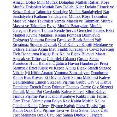
Amaçlı Dolap
Mini Mutfak Dolapları
Mutfak Rafları
Köşe
Mutfak Dolapları
Mutfak Boy Dolabı
Kiler Dolabı
Ekmek ve
Sebze Dolabı
Tabureler
Sandalye
Mutfak Sandalyeleri
Bar
Sandalyeleri
Katlanır Sandalyeler
Mutfak Köşe Takımları
Masa ve Masa Takımları
Yemek Masası ve Takımları
Mutfak
Masası ve Takımları
Eviye
Mutfak Bataryaları
Mutfak
Gereçleri
Kesme Tahtası
Rende
Servis Gereçleri
Patates Ezici
Manuel Kıyma Makinesi
Krema Pompası
Dilimleyici
Doğrayıcı
Yumurta Fırçası
Bıçak ve Bıçak Setleri
Yağ
Sıçratmaz
Soyucu, Oyacak
Ölçü Kabı ve Kaşığı
Merdane ve
Oklava
Hamur Açma Matı
Fındık Kıracağı ve Ceviz Kıracağı
Elek
Dondurma Kaşığı
Buz Kalıbı
Bıçak Bileyici Masat
Açacak ve Tirbuşon
Çekirdek Çıkarıcı
Çırpıcı
Sebze
Kurutucu
Huni
Baharat Öğütücü
Havan
Hamburger Presi
Sarımsak Ezici
Kaşık ve Kepçe Altlığı
Bıçak Standı
Süzgeç
Nihale
İçli Köfte Aparatı
Yumurta Zamanlayıcı
Dondurma
Kalıbı
Buz Kovası
Et Dövme Aleti
Sarma Makinesi
Kahve
Değirmenleri
Limon Sıkacağı
Pişirme Grubu
Çay ve Kahve
Demleme
French Press
Dripper
Chemex
Cezve
Çay Süzgeci
Demlik
Moka Pot
Çaydanlık
Kahve Filtresi
Sifon Kahve
Fırında Pişirme
Pasta Kalıbı
Kurabiye Kalıbı
Fırın Tepsisi
Cam Tepsi
Alüminyum Folyo
Kek Kalıbı
Muffin Kalıbı
Çikolata Kalıbı
Güveç
Pişirme Kağıdı
Pizza Tepsisi
Tart
Kalıbı
Ocak Üstü Pişirme
Tava ve Tava Setleri
Ocak Üstü
Tost Makinesi
Ocak Üstü Sac
Sahan
Düdüklü Tencere