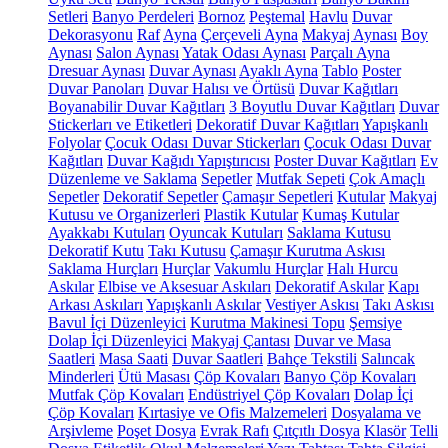
Setleri
Banyo Perdeleri
Bornoz
Peştemal
Havlu
Duvar
Dekorasyonu
Raf
Ayna
Çerçeveli Ayna
Makyaj Aynası
Boy
Aynası
Salon Aynası
Yatak Odası Aynası
Parçalı Ayna
Dresuar Aynası
Duvar Aynası
Ayaklı Ayna
Tablo
Poster
Duvar Panoları
Duvar Halısı ve Örtüsü
Duvar Kağıtları
Boyanabilir Duvar Kağıtları
3 Boyutlu Duvar Kağıtları
Duvar
Stickerları ve Etiketleri
Dekoratif Duvar Kağıtları
Yapışkanlı
Folyolar
Çocuk Odası Duvar Stickerları
Çocuk Odası Duvar
Kağıtları
Duvar Kağıdı Yapıştırıcısı
Poster Duvar Kağıtları
Ev
Düzenleme ve Saklama
Sepetler
Mutfak Sepeti
Çok Amaçlı
Sepetler
Dekoratif Sepetler
Çamaşır Sepetleri
Kutular
Makyaj
Kutusu ve Organizerleri
Plastik Kutular
Kumaş Kutular
Ayakkabı Kutuları
Oyuncak Kutuları
Saklama Kutusu
Dekoratif Kutu
Takı Kutusu
Çamaşır Kurutma Askısı
Saklama Hurçları
Hurçlar
Vakumlu Hurçlar
Halı Hurcu
Askılar
Elbise ve Aksesuar Askıları
Dekoratif Askılar
Kapı
Arkası Askıları
Yapışkanlı Askılar
Vestiyer Askısı
Takı Askısı
Bavul İçi Düzenleyici
Kurutma Makinesi Topu
Şemsiye
Dolap İçi Düzenleyici
Makyaj Çantası
Duvar ve Masa
Saatleri
Masa Saati
Duvar Saatleri
Bahçe Tekstili
Salıncak
Minderleri
Ütü Masası
Çöp Kovaları
Banyo Çöp Kovaları
Mutfak Çöp Kovaları
Endüstriyel Çöp Kovaları
Dolap İçi
Çöp Kovaları
Kırtasiye ve Ofis Malzemeleri
Dosyalama ve
Arşivleme
Poşet Dosya
Evrak Rafı
Çıtçıtlı Dosya
Klasör
Telli