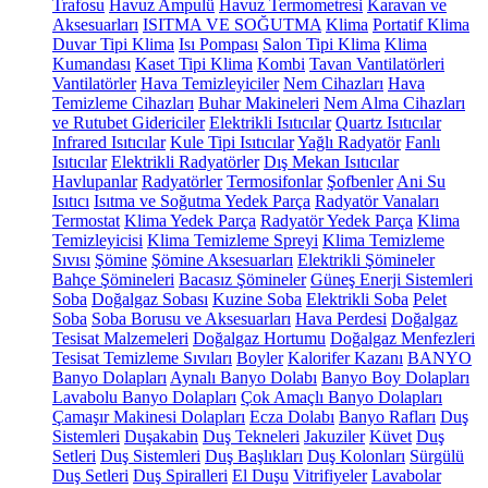
Trafosu
Havuz Ampulü
Havuz Termometresi
Karavan ve
Aksesuarları
ISITMA VE SOĞUTMA
Klima
Portatif Klima
Duvar Tipi Klima
Isı Pompası
Salon Tipi Klima
Klima
Kumandası
Kaset Tipi Klima
Kombi
Tavan Vantilatörleri
Vantilatörler
Hava Temizleyiciler
Nem Cihazları
Hava
Temizleme Cihazları
Buhar Makineleri
Nem Alma Cihazları
ve Rutubet Gidericiler
Elektrikli Isıtıcılar
Quartz Isıtıcılar
Infrared Isıtıcılar
Kule Tipi Isıtıcılar
Yağlı Radyatör
Fanlı
Isıtıcılar
Elektrikli Radyatörler
Dış Mekan Isıtıcılar
Havlupanlar
Radyatörler
Termosifonlar
Şofbenler
Ani Su
Isıtıcı
Isıtma ve Soğutma Yedek Parça
Radyatör Vanaları
Termostat
Klima Yedek Parça
Radyatör Yedek Parça
Klima
Temizleyicisi
Klima Temizleme Spreyi
Klima Temizleme
Sıvısı
Şömine
Şömine Aksesuarları
Elektrikli Şömineler
Bahçe Şömineleri
Bacasız Şömineler
Güneş Enerji Sistemleri
Soba
Doğalgaz Sobası
Kuzine Soba
Elektrikli Soba
Pelet
Soba
Soba Borusu ve Aksesuarları
Hava Perdesi
Doğalgaz
Tesisat Malzemeleri
Doğalgaz Hortumu
Doğalgaz Menfezleri
Tesisat Temizleme Sıvıları
Boyler
Kalorifer Kazanı
BANYO
Banyo Dolapları
Aynalı Banyo Dolabı
Banyo Boy Dolapları
Lavabolu Banyo Dolapları
Çok Amaçlı Banyo Dolapları
Çamaşır Makinesi Dolapları
Ecza Dolabı
Banyo Rafları
Duş
Sistemleri
Duşakabin
Duş Tekneleri
Jakuziler
Küvet
Duş
Setleri
Duş Sistemleri
Duş Başlıkları
Duş Kolonları
Sürgülü
Duş Setleri
Duş Spiralleri
El Duşu
Vitrifiyeler
Lavabolar