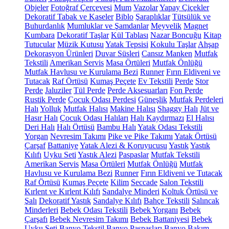
Objeler
Fotoğraf Çerçevesi
Mum
Vazolar
Yapay Çiçekler
Dekoratif Tabak ve Kaseler
Biblo
Şaraplıklar
Tütsülük ve
Buhurdanlık
Mumluklar ve Şamdanlar
Meyvelik
Magnet
Kumbara
Dekoratif Taşlar
Kül Tablası
Nazar Boncuğu
Kitap
Tutucular
Müzik Kutusu
Yatak Tepsisi
Kokulu Taşlar
Ahşap
Dekorasyon Ürünleri
Duvar Süsleri
Cansız Manken
Mutfak
Tekstili
Amerikan Servis
Masa Örtüleri
Mutfak Önlüğü
Mutfak Havlusu ve Kurulama Bezi
Runner
Fırın Eldiveni ve
Tutacak
Raf Örtüsü
Kumaş Peçete
Ev Tekstili
Perde
Stor
Perde
Jaluziler
Tül Perde
Perde Aksesuarları
Fon Perde
Rustik Perde
Çocuk Odası Perdesi
Güneşlik
Mutfak Perdeleri
Halı
Yolluk
Mutfak Halısı
Makine Halısı
Shaggy Halı
Jüt ve
Hasır Halı
Çocuk Odası Halıları
Halı Kaydırmazı
El Halısı
Deri Halı
Halı Örtüsü
Bambu Halı
Yatak Odası Tekstili
Yorgan
Nevresim Takımı
Pike ve Pike Takımı
Yatak Örtüsü
Çarşaf
Battaniye
Yatak Alezi & Koruyucusu
Yastık
Yastık
Kılıfı
Uyku Seti
Yastık Alezi
Paspaslar
Mutfak Tekstili
Amerikan Servis
Masa Örtüleri
Mutfak Önlüğü
Mutfak
Havlusu ve Kurulama Bezi
Runner
Fırın Eldiveni ve Tutacak
Raf Örtüsü
Kumaş Peçete
Kilim
Seccade
Salon Tekstili
Kırlent ve Kırlent Kılıfı
Sandalye Minderi
Koltuk Örtüsü ve
Şalı
Dekoratif Yastık
Sandalye Kılıfı
Bahçe Tekstili
Salıncak
Minderleri
Bebek Odası Tekstili
Bebek Yorganı
Bebek
Çarşafı
Bebek Nevresim Takımı
Bebek Battaniyesi
Bebek
Uyku Seti
Banyo Tekstil
Banyo Paspasları
Banyo Bakım