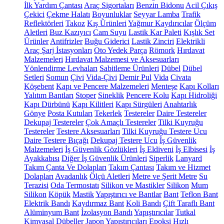
İlk Yardım Çantası
Araç Sigortaları
Benzin Bidonu
Acil Çıkış
Çekici
Çekme Halatı
Boyunluklar
Seyyar Lamba
Trafik
Reflektörleri
Takoz
Kış Ürünleri
Yağmur Kaydırıcılar
Ölçüm
Aletleri
Buz Kazıyıcı
Cam Suyu
Lastik Kar Paleti
Kışlık Set
Ürünler
Antifrizler
Buğu Giderici
Lastik Zinciri
Elektrikli
Araç Şarj İstasyonları
Oto Yedek Parça
Römork
Hırdavat
Malzemeleri
Hırdavat Malzemesi ve Aksesuarları
Yönlendirme Levhaları
Sabitleme Ürünleri
Dübel
Dübel
Setleri
Somun
Çivi
Vida-Çivi
Demir Pul
Vida
Civata
Köşebent
Kapı ve Pencere Malzemeleri
Menteşe
Kapı Kolları
Yalıtım Bantları
Stoper
Sineklik
Pencere Kolu
Kapı Hidroliği
Kapı Dürbünü
Kapı Kilitleri
Kapı Sürgüleri
Anahtarlık
Gönye
Posta Kutuları
Tekerlek
Testereler
Daire Testereler
Dekupaj Testereler
Çok Amaçlı Testereler
Tilki Kuyruğu
Testereler
Testere Aksesuarları
Tilki Kuyruğu Testere Ucu
Daire Testere Bıçağı
Dekupaj Testere Ucu
İş Güvenlik
Malzemeleri
İş Güvenlik Gözlükleri
İş Eldiveni
İş Elbisesi
İş
Ayakkabısı
Diğer İş Güvenlik Ürünleri
Siperlik
Lanyard
Takım Çanta Ve Dolapları
Takım Çantası
Takım ve Hizmet
Dolapları
Avadanlık
Ölçü Aletleri
Metre ve Şerit Metre
Su
Terazisi
Oda Termostatı
Silikon ve Mastikler
Silikon
Mum
Silikon
Köpük
Mastik
Yapıştırıcı ve Bantlar
Bant
Teflon Bant
Elektrik Bandı
Kaydırmaz Bant
Koli Bandı
Çift Taraflı Bant
Alüminyum Bant
İzolasyon Bandı
Yapıştırıcılar
Tutkal
Kimyasal Dübeller
Japon Yapıştırıcıları
Epoksi
Hızlı