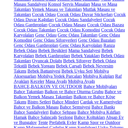
Masası Sandalyesi
Konsol
Servis Masaları
Masa ve Masa
Takımları
Yemek Masası ve Takımları
Mutfak Masası ve
Takımları
Çocuk Odası
Çocuk Odası Duvar Stickerları
Çocuk
Odası Duvar Kağıtları
Çocuk Odası Sandalyeleri
Çocuk
Odası Gardıropları
Çocuk Odası Masası
Çocuk Odası Bazası
Çocuk Odası Takımları
Çocuk Odası Komodini
Çocuk Odası
Karyolaları
Genç Odası
Genç Odası Takımları
Genç Odası
Komodini
Genç Odası Şifonyerleri
Genç Odası Bazaları
Genç Odası Gardıropları
Genç Odası Karyolaları
Ranza
Bebek Odası
Bebek Beşikleri
Mama Sandalyesi
Bebek
Karyolaları
Bebek Gardıropları
Bebek Yatakları
Bebek Odası
Takımları
Oyuncak Dolabı
Bebek Şifonyer
Bebek Odası
Tekstili
Bebek Yorganı
Bebek Çarşafı
Bebek Nevresim
Takımı
Bebek Battaniyesi
Bebek Uyku Seti
Mobilya
Aksesuarları
Mobilya Yedek Parçaları
Mobilya Kulpları
Raf
Ayakları
Keçeler
Masa Ayağı
Mobilya Ayağı
BAHÇE,BALKON VE OUTDOOR
Bahçe Mobilyaları
Bahçe Takımları
Balkon ve Bahçe Oturma Grubu
Bahçe ve
Balkon Yemek Masası Takımları
Balkon ve Bahçe Köşe
Takımı
Bistro Setleri
Bahçe Minderi
Çardak ve Kameriyeler
Bahçe ve Balkon Masası
Bahçe Şemsiyesi
Bahçe Bankı
Bahçe Sandalyeleri
Bahçe Sehpası
Bahçe Mobilya Kılıfları
Hamak
Bahçe Salıncağı
Şezlong
Bahçe Koltukları
Ahşap Ev
ve Bungalov
Tente
Prefabrik Evler
Kamp Spor ve Outdoor
Kamp Malzemeleri
Çadırlar
Kamp Sandalyesi
Uyku Tulumu