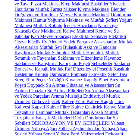
ve Tava
Pizza Makinesi
Krep Makinesi
Basküller
Yiyecek
Hazırlama
Mutfak Tartısı
Mikser
Kıyma Makinesi
Blender
Doğrayıcı ve Rondolar
Meyve Kurutma Makinesi
Dondurma
Makinesi
Hamur Yoğurma Makinesi ve Mutfak Şefleri
Yoğurt
Makinesi
Mutfak Robotu
İçecek Hazırlama
Narenciye
Sıkacağı
Çay Makineleri
Kahve Makinesi
Kettle ve Su
Isıtıcılar
Katı Meyve Sıkacağı
Elektrikli Semaver
Elektrikli
Cezve
Küçük Ev Aletleri Yedek Parça ve Aksesuarları
Mutfak
Aksesuarları
Mutfak Seti
Bulaşıklık
Askı ve Kancalar
Kaydırmaz
Mutfak Sabunluk
Mutfak Havluluk
Mutfak
Seramik ve Fayansları
Saklama ve Düzenleme
Kavanoz
Saklama ve Karıştırma Kabı
Çöp Poşeti
Sebzelikler
Saklama
Bonesi ve Kapağı
Mutfak Raf Düzenleyici
Poşetlik
Kaşıklık
Beslenme Kutusu
Damacana Pompası
Ekmeklik
Sefer Tası
Streç Film
Peçete Yüzüğü
Kavanoz Kapağı
Pipet
Buzdolabı
Poşeti
Doypack
Su Arıtma Cihazları ve Aksesuarları
Su
Arıtma Cihazları
Su Arıtma Filtreleri
Su Arıtma Aksesuarları
ve Yedek Parçaları
Arıtma Musluğu
Endüstriyel Mutfak
Ürünleri
Gıda ve İçecek
Kahve
Filtre Kahve Kağıdı
Türk
Kahvesi
Kapsül Kahve
Filtre Kahve
Çekirdek Kahve
Mutfak
Tezgahları
Laminant Mutfak Tezgahları
Ahşap Mutfak
Tezgahları
Bulaşık Makineleri
Derin Dondurucular
Su
Sebilleri
DEKORASYON VE EV GEREÇLERİ
Yılbaşı
Ürünleri
Yılbaşı Ağacı
Yılbaşı Aydınlatmaları
Yılbaşı Ağacı
Süsleri
Yılbaşı Sepeti
Yılbaşı Parti Malzemeleri
Dekoratif