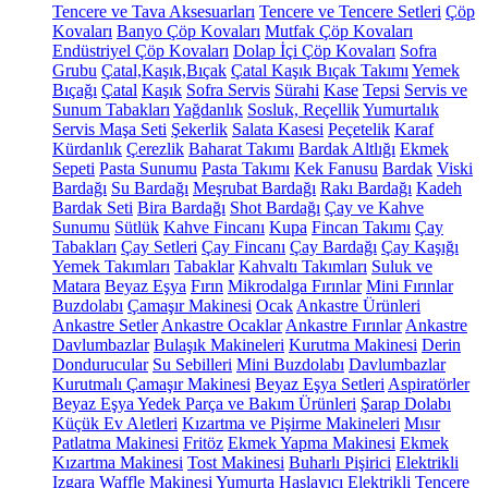
Tencere ve Tava Aksesuarları
Tencere ve Tencere Setleri
Çöp
Kovaları
Banyo Çöp Kovaları
Mutfak Çöp Kovaları
Endüstriyel Çöp Kovaları
Dolap İçi Çöp Kovaları
Sofra
Grubu
Çatal,Kaşık,Bıçak
Çatal Kaşık Bıçak Takımı
Yemek
Bıçağı
Çatal
Kaşık
Sofra Servis
Sürahi
Kase
Tepsi
Servis ve
Sunum Tabakları
Yağdanlık
Sosluk, Reçellik
Yumurtalık
Servis Maşa Seti
Şekerlik
Salata Kasesi
Peçetelik
Karaf
Kürdanlık
Çerezlik
Baharat Takımı
Bardak Altlığı
Ekmek
Sepeti
Pasta Sunumu
Pasta Takımı
Kek Fanusu
Bardak
Viski
Bardağı
Su Bardağı
Meşrubat Bardağı
Rakı Bardağı
Kadeh
Bardak Seti
Bira Bardağı
Shot Bardağı
Çay ve Kahve
Sunumu
Sütlük
Kahve Fincanı
Kupa
Fincan Takımı
Çay
Tabakları
Çay Setleri
Çay Fincanı
Çay Bardağı
Çay Kaşığı
Yemek Takımları
Tabaklar
Kahvaltı Takımları
Suluk ve
Matara
Beyaz Eşya
Fırın
Mikrodalga Fırınlar
Mini Fırınlar
Buzdolabı
Çamaşır Makinesi
Ocak
Ankastre Ürünleri
Ankastre Setler
Ankastre Ocaklar
Ankastre Fırınlar
Ankastre
Davlumbazlar
Bulaşık Makineleri
Kurutma Makinesi
Derin
Dondurucular
Su Sebilleri
Mini Buzdolabı
Davlumbazlar
Kurutmalı Çamaşır Makinesi
Beyaz Eşya Setleri
Aspiratörler
Beyaz Eşya Yedek Parça ve Bakım Ürünleri
Şarap Dolabı
Küçük Ev Aletleri
Kızartma ve Pişirme Makineleri
Mısır
Patlatma Makinesi
Fritöz
Ekmek Yapma Makinesi
Ekmek
Kızartma Makinesi
Tost Makinesi
Buharlı Pişirici
Elektrikli
Izgara
Waffle Makinesi
Yumurta Haşlayıcı
Elektrikli Tencere