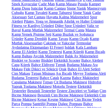
Sinek Kovucular
Çadır Matı
Kamp Masası
Pusula
Kampet
Kamp Duşu
Isıtıcılar
Kamp Çantası
Şişme Yastık
Magnezyum
Çubuğu
Kamp Tuvaleti
Kamp Taburesi
Şişme Yatak
Çadır
Aksesuarı
Sırt Çantası
Hayatta Kalma Malzemeleri
Spor
Aletleri
Pilates, Yoga ve Jimnastik
Ağırlık ve Halter Ürünleri
Fitness ve Kardiyo Ürünleri
Diğer Spor Ürünleri
Valiz ve
Bavul
Kamp Mutfak Malzemeleri
Termal Çanta
Matara
Kamp Yemek Pişirme Seti
Kamp Buzluk ve Soğutucu
Ürünler
Kamp Demliği
Kamp Tavası
Kamp Ocağı
Kamp
Mutfak Aksesuarları
Çakmak ve Yakıcılar
Termoslar
Aydınlatma Ekipmanları
El Feneri
Işıldak
Kafa Lambası
Kamp El Aletleri
Kamp Testeresi
Kamp Küreği
Kamp Bıçağı
Kamp Baltası
Avcılık Malzemeleri
Balık Av Malzemeleri
Bisiklet ve Scooter
Bisiklet
Elektrikli Scooter
Bahçe Aletleri
Çapa
Kürek
Bahçe Eldiveni
Tırmık
Budama Makası
Aşı
Makası
Fide Dikici ve Sökücü
Orak
Bahçe El Aleti Setleri
Çim Makası
Tırpan Misinası
Aşı Bıçağı
Meyve Toplama Aleti
Budama Testeresi
Bahçe Çatalı
Kazma
Bahçe Makineleri
Çapalama Makinesi
Tırpan
Çit Budama Makinesi
Hidrofor
Yaprak Toplama Makinesi
Motorlu Testere
Elektrikli
Testereler
Benzinli Testereler
Testere Zincirleri ve Yağları
Çim
Biçme Makinesi
Benzinli Çim Biçme Makinesi
Elektrikli Çim
Biçme Makinesi
Kenar Kesme Makinesi
Çim Biçme Yedek
Parça
Pompa
Santrifüj Pompa
Dalgıç Pompası
Bahçe