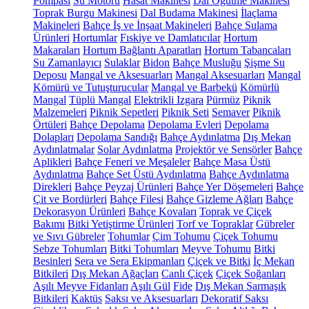
Pompası
Su Motoru
Hasat Makinesi
Dal Öğütme Makinesi
Toprak Burgu Makinesi
Dal Budama Makinesi
İlaçlama
Makineleri
Bahçe İş ve İnşaat Makineleri
Bahçe Sulama
Ürünleri
Hortumlar
Fıskiye ve Damlatıcılar
Hortum
Makaraları
Hortum Bağlantı Aparatları
Hortum Tabancaları
Su Zamanlayıcı
Sulaklar
Bidon
Bahçe Musluğu
Şişme Su
Deposu
Mangal ve Aksesuarları
Mangal Aksesuarları
Mangal
Kömürü ve Tutuşturucular
Mangal ve Barbekü
Kömürlü
Mangal
Tüplü Mangal
Elektrikli Izgara
Pürmüz
Piknik
Malzemeleri
Piknik Sepetleri
Piknik Seti
Semaver
Piknik
Örtüleri
Bahçe Depolama
Depolama Evleri
Depolama
Dolapları
Depolama Sandığı
Bahçe Aydınlatma
Dış Mekan
Aydınlatmalar
Solar Aydınlatma
Projektör ve Sensörler
Bahçe
Aplikleri
Bahçe Feneri ve Meşaleler
Bahçe Masa Üstü
Aydınlatma
Bahçe Set Üstü Aydınlatma
Bahçe Aydınlatma
Direkleri
Bahçe Peyzaj Ürünleri
Bahçe Yer Döşemeleri
Bahçe
Çit ve Bordürleri
Bahçe Filesi
Bahçe Gizleme Ağları
Bahçe
Dekorasyon Ürünleri
Bahçe Kovaları
Toprak ve Çiçek
Bakımı
Bitki Yetiştirme Ürünleri
Torf ve Topraklar
Gübreler
ve Sıvı Gübreler
Tohumlar
Çim Tohumu
Çiçek Tohumu
Sebze Tohumları
Bitki Tohumları
Meyve Tohumu
Bitki
Besinleri
Sera ve Sera Ekipmanları
Çiçek ve Bitki
İç Mekan
Bitkileri
Dış Mekan Ağaçları
Canlı Çiçek
Çiçek Soğanları
Aşılı Meyve Fidanları
Aşılı Gül
Fide
Dış Mekan Sarmaşık
Bitkileri
Kaktüs
Saksı ve Aksesuarları
Dekoratif Saksı