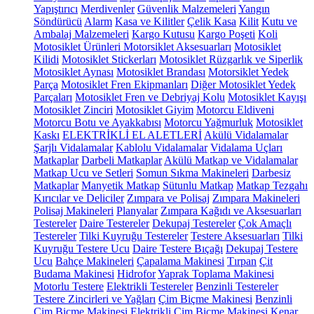
Yapıştırıcı
Merdivenler
Güvenlik Malzemeleri
Yangın
Söndürücü
Alarm
Kasa ve Kilitler
Çelik Kasa
Kilit
Kutu ve
Ambalaj Malzemeleri
Kargo Kutusu
Kargo Poşeti
Koli
Motosiklet Ürünleri
Motorsiklet Aksesuarları
Motosiklet
Kilidi
Motosiklet Stickerları
Motosiklet Rüzgarlık ve Siperlik
Motosiklet Aynası
Motosiklet Brandası
Motorsiklet Yedek
Parça
Motosiklet Fren Ekipmanları
Diğer Motosiklet Yedek
Parçaları
Motosiklet Fren ve Debriyaj Kolu
Motosiklet Kayışı
Motosiklet Zinciri
Motosiklet Giyim
Motorcu Eldiveni
Motorcu Botu ve Ayakkabısı
Motorcu Yağmurluk
Motosiklet
Kaskı
ELEKTRİKLİ EL ALETLERİ
Akülü Vidalamalar
Şarjlı Vidalamalar
Kablolu Vidalamalar
Vidalama Uçları
Matkaplar
Darbeli Matkaplar
Akülü Matkap ve Vidalamalar
Matkap Ucu ve Setleri
Somun Sıkma Makineleri
Darbesiz
Matkaplar
Manyetik Matkap
Sütunlu Matkap
Matkap Tezgahı
Kırıcılar ve Deliciler
Zımpara ve Polisaj
Zımpara Makineleri
Polisaj Makineleri
Planyalar
Zımpara Kağıdı ve Aksesuarları
Testereler
Daire Testereler
Dekupaj Testereler
Çok Amaçlı
Testereler
Tilki Kuyruğu Testereler
Testere Aksesuarları
Tilki
Kuyruğu Testere Ucu
Daire Testere Bıçağı
Dekupaj Testere
Ucu
Bahçe Makineleri
Çapalama Makinesi
Tırpan
Çit
Budama Makinesi
Hidrofor
Yaprak Toplama Makinesi
Motorlu Testere
Elektrikli Testereler
Benzinli Testereler
Testere Zincirleri ve Yağları
Çim Biçme Makinesi
Benzinli
Çim Biçme Makinesi
Elektrikli Çim Biçme Makinesi
Kenar