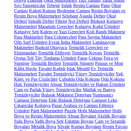
Dosya
Etiketlik
Okul Malzemeleri
Yazı Tahtası
Tahta Silgisi
Sıvı Yapıştırıcılar
Tebeşir
Suluk
Resim Çantası
Pano
Okul
Çantası
Kalem Kutusu
Beslenme Çantası
Resim Boyaları ve
Resim Boya Malzemeleri
Selobant
Ajanda
Defter
Okul
Defteri
Spiralli Defter
Fihrist
Not Defteri
Bloknot
Kırtasiye
Malzemeleri
Masaüstü Gereçleri
Kırtasiye Kağıt Ürünleri
Kırtasiye Seti
Kalem ve Yazı Gereçleri
Koli Bandı Makinesi
Para Makineleri
Para Çekmeceleri
Para Sayma Makineleri
Ofis Sarf Ürünleri
Evrak İmha Makineleri
Laminasyon
Makineleri
Barkod Okuyucu
Temizlik Gereçleri ve
Ekipmanları
Temizlik Eldiveni
Temizlik Kovası
Temizlik,
Ovma Teli
Tüy Toplama Ürünleri
Faraş
Çekpas
Fırça ve
Süpürge
Temizlik Bezleri
Temizlik Süngeri
Paspas ve Mop
Kâğıt Havlu
Tuvalet Kağıdı
Islak Mendil
Ev Temizlik
Malzemeleri
Tuvalet Temizleyici
Yüzey Temizleyiciler
Yağ,
Kireç ve Pas Çözücüler
Çubuklu Oda Kokusu
Oda Kokusu
Halı Temizleyiciler
Ahşap Temizleyiciler ve Bakım Ürünleri
Cam ve Parlak Yüzey Temizleyiciler
Mutfak ve Banyo
Temizleyiciler
Bulaşık Makinesi Deterjanı
Yumuşatıcı
Çamaşır Deterjanı
Elde Bulaşık Deterjanı
Çamaşır Leke
Çıkarıcılar
Kolonya
Pazar Arabası ve Çantası
Eğlence
Ürünleri
Parti Malzemeleri
Puzzle
Hobi Malzemeleri
Hobi
Boya ve Resim Malzemeleri
Ahşap Boyaları
Akrilik Boyalar
Sulu Boya
Yağlı Boya Seti
Eskitme Boyası
Cam ve Seramik
Boyaları
Metalik Boya
Şövale
Kumaş Boyaları
Resim Fırçası