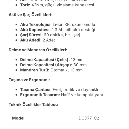
Tork:
42Nm, güçlü vidalama kapasitesi
Akü ve Şarj Özellikleri:
Akü Teknolojisi:
Li-Ion XR, uzun ömürlü
Akü Kapasitesi:
1.3 Ah, çift akü desteği
Şarj Süresi:
60 dakika, hızlı şarj
Akü Adedi:
2 Adet
Delme ve Mandren Özellikleri:
Delme Kapasitesi (Çelik):
13 mm
Delme Kapasitesi (Ahşap):
30 mm
Mandren Türü:
Otomatik, 13 mm
Taşıma ve Ergonomi:
Taşıma Çantası:
Evet, pratik ve dayanıklı
Ergonomik Tasarım:
Hafif ve kompakt yapı
Teknik Özellikler Tablosu
Model
DCD771C2