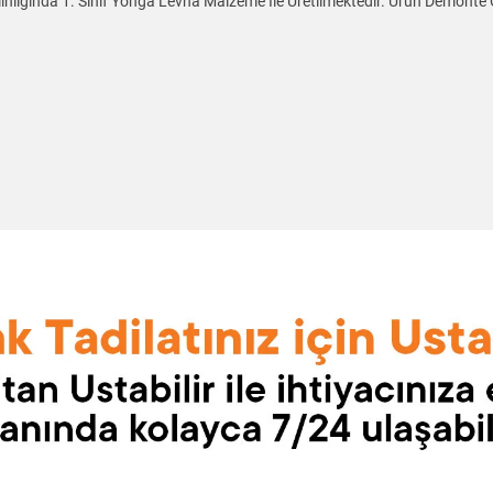
ınlığında 1. Sınıf Yonga Levha Malzeme Ile Üretilmektedir. Ürün Demonte 