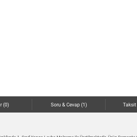
r (0)
Soru & Cevap (1)
Taksit