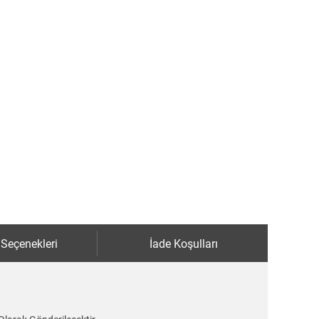
 Seçenekleri
İade Koşulları