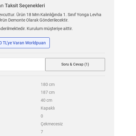
ran
Taksit Seçenekleri
evcuttur. Ürün 18 Mm Kalınlığında 1. Sınıf Yonga Levha
 Ürün Demonte Olarak Gönderilecektir.
erilmektedir. Kurulum müşteriye aittir.
50 TL'ye Varan Worldpuan
Soru & Cevap (1)
180
cm
187
cm
40
cm
Kapaklı
0
Çekmecesiz
7