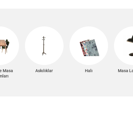
e Masa
Askılıklar
Halı
Masa L
mları