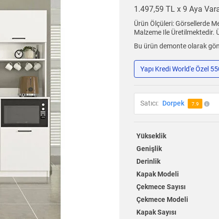
1.497,59 TL x 9 Aya Va
Ürün Ölçüleri: Görsellerde M
Malzeme Ile Üretilmektedir.
Bu ürün demonte olarak gönd
Yapı Kredi World'e Özel 5
Satıcı:
Dorpek
7.9
Yükseklik
Genişlik
Derinlik
Kapak Modeli
Çekmece Sayısı
Çekmece Modeli
Kapak Sayısı