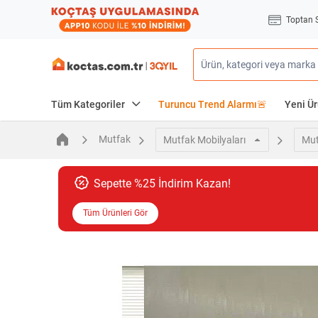
Toptan 
Tüm Kategoriler
Turuncu Trend Alarmı🚨
Yeni Ür
Mutfak
Mutfak Mobilyaları
Mut
Sepette %25 İndirim Kazan!
Tüm Ürünleri Gör