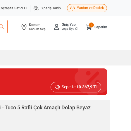
Yardım ve Destek
Koçtaş'ta Satıcı Ol
Sipariş Takip
Giriş Yap
Konum
0
Sepetim
veya Üye Ol
Konum Seç
Sepette
10.367,9
TL
 - Tuco 5 Rafli Çok Amaçlı Dolap Beyaz