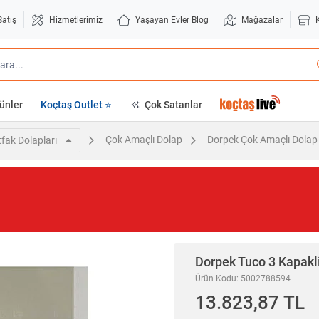
Satış
Hizmetlerimiz
Yaşayan Evler Blog
Mağazalar
ünler
Koçtaş Outlet ⭐
Çok Satanlar
Çok Amaçlı Dolap
Dorpek Çok Amaçlı Dolap
fak Dolapları
Dorpek
Tuco 3 Kapakli
Ürün Kodu: 5002788594
13.823,87 TL