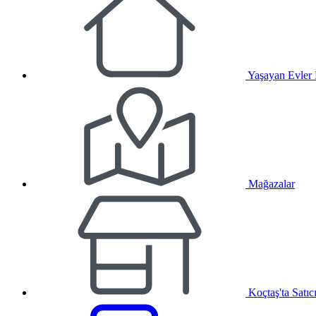
Yaşayan Evler
Mağazalar
Koçtaş'ta Satıc