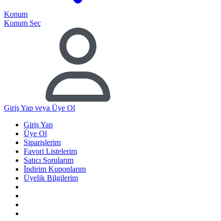
Konum
Konum Seç
Giriş Yap
veya Üye Ol
Giriş Yap
Üye Ol
Siparişlerim
Favori Listelerim
Satıcı Sorularım
İndirim Kuponlarım
Üyelik Bilgilerim