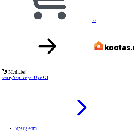
0
👋
Merhaba!
Giriş Yap veya Üye Ol
Siparişlerim