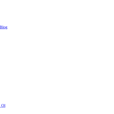
 Blog
ı Ol