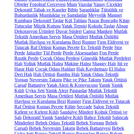
Objeler
Fotoğraf Çerçevesi
Mum
Vazolar
Yapay Çiçekler
Dekoratif Tabak ve Kaseler
Biblo
Şaraplıklar
Tütsülük ve
Buhurdanlık
Mumluklar ve Şamdanlar
Meyvelik
Magnet
Kumbara
Dekoratif Taşlar
Kül Tablası
Nazar Boncuğu
Kitap
Tutucular
Müzik Kutusu
Yatak Tepsisi
Kokulu Taşlar
Ahşap
Dekorasyon Ürünleri
Duvar Süsleri
Cansız Manken
Mutfak
Tekstili
Amerikan Servis
Masa Örtüleri
Mutfak Önlüğü
Mutfak Havlusu ve Kurulama Bezi
Runner
Fırın Eldiveni ve
Tutacak
Raf Örtüsü
Kumaş Peçete
Ev Tekstili
Perde
Stor
Perde
Jaluziler
Tül Perde
Perde Aksesuarları
Fon Perde
Rustik Perde
Çocuk Odası Perdesi
Güneşlik
Mutfak Perdeleri
Halı
Yolluk
Mutfak Halısı
Makine Halısı
Shaggy Halı
Jüt ve
Hasır Halı
Çocuk Odası Halıları
Halı Kaydırmazı
El Halısı
Deri Halı
Halı Örtüsü
Bambu Halı
Yatak Odası Tekstili
Yorgan
Nevresim Takımı
Pike ve Pike Takımı
Yatak Örtüsü
Çarşaf
Battaniye
Yatak Alezi & Koruyucusu
Yastık
Yastık
Kılıfı
Uyku Seti
Yastık Alezi
Paspaslar
Mutfak Tekstili
Amerikan Servis
Masa Örtüleri
Mutfak Önlüğü
Mutfak
Havlusu ve Kurulama Bezi
Runner
Fırın Eldiveni ve Tutacak
Raf Örtüsü
Kumaş Peçete
Kilim
Seccade
Salon Tekstili
Kırlent ve Kırlent Kılıfı
Sandalye Minderi
Koltuk Örtüsü ve
Şalı
Dekoratif Yastık
Sandalye Kılıfı
Bahçe Tekstili
Salıncak
Minderleri
Bebek Odası Tekstili
Bebek Yorganı
Bebek
Çarşafı
Bebek Nevresim Takımı
Bebek Battaniyesi
Bebek
Uyku Seti
Banyo Tekstil
Banyo Paspasları
Banyo Bakım