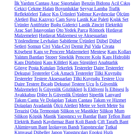
İlk Yardım Çantası
Araç Sigortaları
Benzin Bidonu
Acil Çıkış
Çekici
Çekme Halatı
Boyunluklar
Seyyar Lamba
Trafik
Reflektörleri
Takoz
Kış Ürünleri
Yağmur Kaydırıcılar
Ölçüm
Aletleri
Buz Kazıyıcı
Cam Suyu
Lastik Kar Paleti
Kışlık Set
Ürünler
Antifrizler
Buğu Giderici
Lastik Zinciri
Elektrikli
Araç Şarj İstasyonları
Oto Yedek Parça
Römork
Hırdavat
Malzemeleri
Hırdavat Malzemesi ve Aksesuarları
Yönlendirme Levhaları
Sabitleme Ürünleri
Dübel
Dübel
Setleri
Somun
Çivi
Vida-Çivi
Demir Pul
Vida
Civata
Köşebent
Kapı ve Pencere Malzemeleri
Menteşe
Kapı Kolları
Yalıtım Bantları
Stoper
Sineklik
Pencere Kolu
Kapı Hidroliği
Kapı Dürbünü
Kapı Kilitleri
Kapı Sürgüleri
Anahtarlık
Gönye
Posta Kutuları
Tekerlek
Testereler
Daire Testereler
Dekupaj Testereler
Çok Amaçlı Testereler
Tilki Kuyruğu
Testereler
Testere Aksesuarları
Tilki Kuyruğu Testere Ucu
Daire Testere Bıçağı
Dekupaj Testere Ucu
İş Güvenlik
Malzemeleri
İş Güvenlik Gözlükleri
İş Eldiveni
İş Elbisesi
İş
Ayakkabısı
Diğer İş Güvenlik Ürünleri
Siperlik
Lanyard
Takım Çanta Ve Dolapları
Takım Çantası
Takım ve Hizmet
Dolapları
Avadanlık
Ölçü Aletleri
Metre ve Şerit Metre
Su
Terazisi
Oda Termostatı
Silikon ve Mastikler
Silikon
Mum
Silikon
Köpük
Mastik
Yapıştırıcı ve Bantlar
Bant
Teflon Bant
Elektrik Bandı
Kaydırmaz Bant
Koli Bandı
Çift Taraflı Bant
Alüminyum Bant
İzolasyon Bandı
Yapıştırıcılar
Tutkal
Kimyasal Dübeller
Japon Yapıştırıcıları
Epoksi
Hızlı