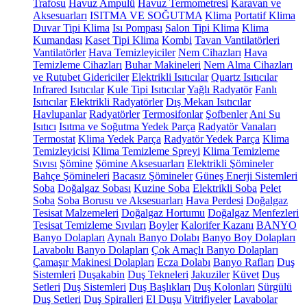
Trafosu
Havuz Ampulü
Havuz Termometresi
Karavan ve
Aksesuarları
ISITMA VE SOĞUTMA
Klima
Portatif Klima
Duvar Tipi Klima
Isı Pompası
Salon Tipi Klima
Klima
Kumandası
Kaset Tipi Klima
Kombi
Tavan Vantilatörleri
Vantilatörler
Hava Temizleyiciler
Nem Cihazları
Hava
Temizleme Cihazları
Buhar Makineleri
Nem Alma Cihazları
ve Rutubet Gidericiler
Elektrikli Isıtıcılar
Quartz Isıtıcılar
Infrared Isıtıcılar
Kule Tipi Isıtıcılar
Yağlı Radyatör
Fanlı
Isıtıcılar
Elektrikli Radyatörler
Dış Mekan Isıtıcılar
Havlupanlar
Radyatörler
Termosifonlar
Şofbenler
Ani Su
Isıtıcı
Isıtma ve Soğutma Yedek Parça
Radyatör Vanaları
Termostat
Klima Yedek Parça
Radyatör Yedek Parça
Klima
Temizleyicisi
Klima Temizleme Spreyi
Klima Temizleme
Sıvısı
Şömine
Şömine Aksesuarları
Elektrikli Şömineler
Bahçe Şömineleri
Bacasız Şömineler
Güneş Enerji Sistemleri
Soba
Doğalgaz Sobası
Kuzine Soba
Elektrikli Soba
Pelet
Soba
Soba Borusu ve Aksesuarları
Hava Perdesi
Doğalgaz
Tesisat Malzemeleri
Doğalgaz Hortumu
Doğalgaz Menfezleri
Tesisat Temizleme Sıvıları
Boyler
Kalorifer Kazanı
BANYO
Banyo Dolapları
Aynalı Banyo Dolabı
Banyo Boy Dolapları
Lavabolu Banyo Dolapları
Çok Amaçlı Banyo Dolapları
Çamaşır Makinesi Dolapları
Ecza Dolabı
Banyo Rafları
Duş
Sistemleri
Duşakabin
Duş Tekneleri
Jakuziler
Küvet
Duş
Setleri
Duş Sistemleri
Duş Başlıkları
Duş Kolonları
Sürgülü
Duş Setleri
Duş Spiralleri
El Duşu
Vitrifiyeler
Lavabolar