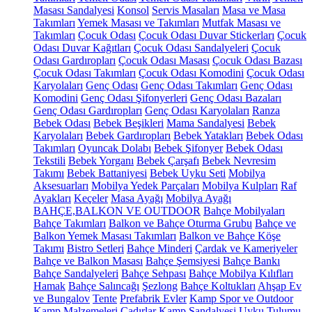
Masası Sandalyesi
Konsol
Servis Masaları
Masa ve Masa
Takımları
Yemek Masası ve Takımları
Mutfak Masası ve
Takımları
Çocuk Odası
Çocuk Odası Duvar Stickerları
Çocuk
Odası Duvar Kağıtları
Çocuk Odası Sandalyeleri
Çocuk
Odası Gardıropları
Çocuk Odası Masası
Çocuk Odası Bazası
Çocuk Odası Takımları
Çocuk Odası Komodini
Çocuk Odası
Karyolaları
Genç Odası
Genç Odası Takımları
Genç Odası
Komodini
Genç Odası Şifonyerleri
Genç Odası Bazaları
Genç Odası Gardıropları
Genç Odası Karyolaları
Ranza
Bebek Odası
Bebek Beşikleri
Mama Sandalyesi
Bebek
Karyolaları
Bebek Gardıropları
Bebek Yatakları
Bebek Odası
Takımları
Oyuncak Dolabı
Bebek Şifonyer
Bebek Odası
Tekstili
Bebek Yorganı
Bebek Çarşafı
Bebek Nevresim
Takımı
Bebek Battaniyesi
Bebek Uyku Seti
Mobilya
Aksesuarları
Mobilya Yedek Parçaları
Mobilya Kulpları
Raf
Ayakları
Keçeler
Masa Ayağı
Mobilya Ayağı
BAHÇE,BALKON VE OUTDOOR
Bahçe Mobilyaları
Bahçe Takımları
Balkon ve Bahçe Oturma Grubu
Bahçe ve
Balkon Yemek Masası Takımları
Balkon ve Bahçe Köşe
Takımı
Bistro Setleri
Bahçe Minderi
Çardak ve Kameriyeler
Bahçe ve Balkon Masası
Bahçe Şemsiyesi
Bahçe Bankı
Bahçe Sandalyeleri
Bahçe Sehpası
Bahçe Mobilya Kılıfları
Hamak
Bahçe Salıncağı
Şezlong
Bahçe Koltukları
Ahşap Ev
ve Bungalov
Tente
Prefabrik Evler
Kamp Spor ve Outdoor
Kamp Malzemeleri
Çadırlar
Kamp Sandalyesi
Uyku Tulumu