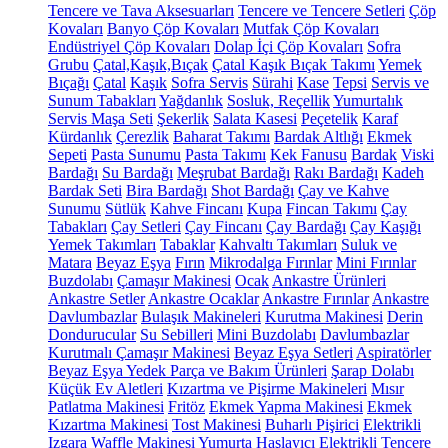
Tencere ve Tava Aksesuarları
Tencere ve Tencere Setleri
Çöp
Kovaları
Banyo Çöp Kovaları
Mutfak Çöp Kovaları
Endüstriyel Çöp Kovaları
Dolap İçi Çöp Kovaları
Sofra
Grubu
Çatal,Kaşık,Bıçak
Çatal Kaşık Bıçak Takımı
Yemek
Bıçağı
Çatal
Kaşık
Sofra Servis
Sürahi
Kase
Tepsi
Servis ve
Sunum Tabakları
Yağdanlık
Sosluk, Reçellik
Yumurtalık
Servis Maşa Seti
Şekerlik
Salata Kasesi
Peçetelik
Karaf
Kürdanlık
Çerezlik
Baharat Takımı
Bardak Altlığı
Ekmek
Sepeti
Pasta Sunumu
Pasta Takımı
Kek Fanusu
Bardak
Viski
Bardağı
Su Bardağı
Meşrubat Bardağı
Rakı Bardağı
Kadeh
Bardak Seti
Bira Bardağı
Shot Bardağı
Çay ve Kahve
Sunumu
Sütlük
Kahve Fincanı
Kupa
Fincan Takımı
Çay
Tabakları
Çay Setleri
Çay Fincanı
Çay Bardağı
Çay Kaşığı
Yemek Takımları
Tabaklar
Kahvaltı Takımları
Suluk ve
Matara
Beyaz Eşya
Fırın
Mikrodalga Fırınlar
Mini Fırınlar
Buzdolabı
Çamaşır Makinesi
Ocak
Ankastre Ürünleri
Ankastre Setler
Ankastre Ocaklar
Ankastre Fırınlar
Ankastre
Davlumbazlar
Bulaşık Makineleri
Kurutma Makinesi
Derin
Dondurucular
Su Sebilleri
Mini Buzdolabı
Davlumbazlar
Kurutmalı Çamaşır Makinesi
Beyaz Eşya Setleri
Aspiratörler
Beyaz Eşya Yedek Parça ve Bakım Ürünleri
Şarap Dolabı
Küçük Ev Aletleri
Kızartma ve Pişirme Makineleri
Mısır
Patlatma Makinesi
Fritöz
Ekmek Yapma Makinesi
Ekmek
Kızartma Makinesi
Tost Makinesi
Buharlı Pişirici
Elektrikli
Izgara
Waffle Makinesi
Yumurta Haşlayıcı
Elektrikli Tencere