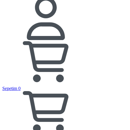
Sepetim
0