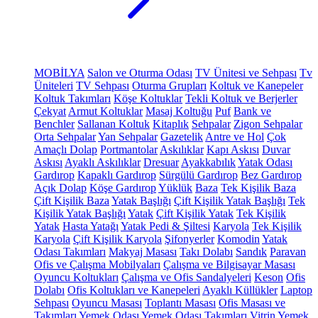
MOBİLYA
Salon ve Oturma Odası
TV Ünitesi ve Sehpası
Tv
Üniteleri
TV Sehpası
Oturma Grupları
Koltuk ve Kanepeler
Koltuk Takımları
Köşe Koltuklar
Tekli Koltuk ve Berjerler
Çekyat
Armut Koltuklar
Masaj Koltuğu
Puf
Bank ve
Benchler
Sallanan Koltuk
Kitaplık
Sehpalar
Zigon Sehpalar
Orta Sehpalar
Yan Sehpalar
Gazetelik
Antre ve Hol
Çok
Amaçlı Dolap
Portmantolar
Askılıklar
Kapı Askısı
Duvar
Askısı
Ayaklı Askılıklar
Dresuar
Ayakkabılık
Yatak Odası
Gardırop
Kapaklı Gardırop
Sürgülü Gardırop
Bez Gardırop
Açık Dolap
Köşe Gardırop
Yüklük
Baza
Tek Kişilik Baza
Çift Kişilik Baza
Yatak Başlığı
Çift Kişilik Yatak Başlığı
Tek
Kişilik Yatak Başlığı
Yatak
Çift Kişilik Yatak
Tek Kişilik
Yatak
Hasta Yatağı
Yatak Pedi & Şiltesi
Karyola
Tek Kişilik
Karyola
Çift Kişilik Karyola
Şifonyerler
Komodin
Yatak
Odası Takımları
Makyaj Masası
Takı Dolabı
Sandık
Paravan
Ofis ve Çalışma Mobilyaları
Çalışma ve Bilgisayar Masası
Oyuncu Koltukları
Çalışma ve Ofis Sandalyeleri
Keson
Ofis
Dolabı
Ofis Koltukları ve Kanepeleri
Ayaklı Küllükler
Laptop
Sehpası
Oyuncu Masası
Toplantı Masası
Ofis Masası ve
Takımları
Yemek Odası
Yemek Odası Takımları
Vitrin
Yemek