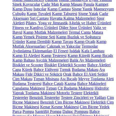
Sinek Kovucular
Çadır Matı
Kamp Masası
Pusula
Kampet
Kamp Duşu
Isıtıcılar
Kamp Çantası
Şişme Yastık
Magnezyum
Çubuğu
Kamp Tuvaleti
Kamp Taburesi
Şişme Yatak
Çadır
Aksesuarı
Sırt Çantası
Hayatta Kalma Malzemeleri
Spor
Aletleri
Pilates, Yoga ve Jimnastik
Ağırlık ve Halter Ürünleri
Fitness ve Kardiyo Ürünleri
Diğer Spor Ürünleri
Valiz ve
Bavul
Kamp Mutfak Malzemeleri
Termal Çanta
Matara
Kamp Yemek Pişirme Seti
Kamp Buzluk ve Soğutucu
Ürünler
Kamp Demliği
Kamp Tavası
Kamp Ocağı
Kamp
Mutfak Aksesuarları
Çakmak ve Yakıcılar
Termoslar
Aydınlatma Ekipmanları
El Feneri
Işıldak
Kafa Lambası
Kamp El Aletleri
Kamp Testeresi
Kamp Küreği
Kamp Bıçağı
Kamp Baltası
Avcılık Malzemeleri
Balık Av Malzemeleri
Bisiklet ve Scooter
Bisiklet
Elektrikli Scooter
Bahçe Aletleri
Çapa
Kürek
Bahçe Eldiveni
Tırmık
Budama Makası
Aşı
Makası
Fide Dikici ve Sökücü
Orak
Bahçe El Aleti Setleri
Çim Makası
Tırpan Misinası
Aşı Bıçağı
Meyve Toplama Aleti
Budama Testeresi
Bahçe Çatalı
Kazma
Bahçe Makineleri
Çapalama Makinesi
Tırpan
Çit Budama Makinesi
Hidrofor
Yaprak Toplama Makinesi
Motorlu Testere
Elektrikli
Testereler
Benzinli Testereler
Testere Zincirleri ve Yağları
Çim
Biçme Makinesi
Benzinli Çim Biçme Makinesi
Elektrikli Çim
Biçme Makinesi
Kenar Kesme Makinesi
Çim Biçme Yedek
Parça
Pompa
Santrifüj Pompa
Dalgıç Pompası
Bahçe