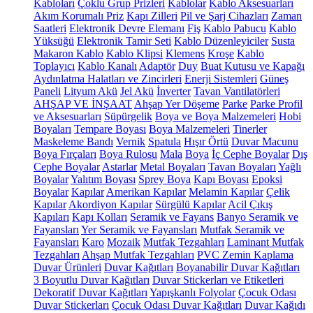
Kabloları
Çoklu Grup Prizleri
Kablolar
Kablo Aksesuarları
Akım Korumalı Priz
Kapı Zilleri
Pil ve Şarj Cihazları
Zaman
Saatleri
Elektronik Devre Elemanı
Fiş
Kablo Pabucu
Kablo
Yüksüğü
Elektronik Tamir Seti
Kablo Düzenleyiciler
Susta
Makaron Kablo
Kablo Klipsi
Klemens
Kroşe
Kablo
Toplayıcı
Kablo Kanalı
Adaptör
Duy
Buat Kutusu ve Kapağı
Aydınlatma Halatları ve Zincirleri
Enerji Sistemleri
Güneş
Paneli
Lityum Akü
Jel Akü
İnverter
Tavan Vantilatörleri
AHŞAP VE İNŞAAT
Ahşap Yer Döşeme
Parke
Parke Profil
ve Aksesuarları
Süpürgelik
Boya ve Boya Malzemeleri
Hobi
Boyaları
Tempare Boyası
Boya Malzemeleri
Tinerler
Maskeleme Bandı
Vernik
Spatula
Hışır Örtü
Duvar Macunu
Boya Fırçaları
Boya Rulosu
Mala
Boya
İç Cephe Boyalar
Dış
Cephe Boyalar
Astarlar
Metal Boyaları
Tavan Boyaları
Yağlı
Boyalar
Yalıtım Boyası
Sprey Boya
Kapı Boyası
Epoksi
Boyalar
Kapılar
Amerikan Kapılar
Melamin Kapılar
Çelik
Kapılar
Akordiyon Kapılar
Sürgülü Kapılar
Acil Çıkış
Kapıları
Kapı Kolları
Seramik ve Fayans
Banyo Seramik ve
Fayansları
Yer Seramik ve Fayansları
Mutfak Seramik ve
Fayansları
Karo
Mozaik
Mutfak Tezgahları
Laminant Mutfak
Tezgahları
Ahşap Mutfak Tezgahları
PVC Zemin Kaplama
Duvar Ürünleri
Duvar Kağıtları
Boyanabilir Duvar Kağıtları
3 Boyutlu Duvar Kağıtları
Duvar Stickerları ve Etiketleri
Dekoratif Duvar Kağıtları
Yapışkanlı Folyolar
Çocuk Odası
Duvar Stickerları
Çocuk Odası Duvar Kağıtları
Duvar Kağıdı