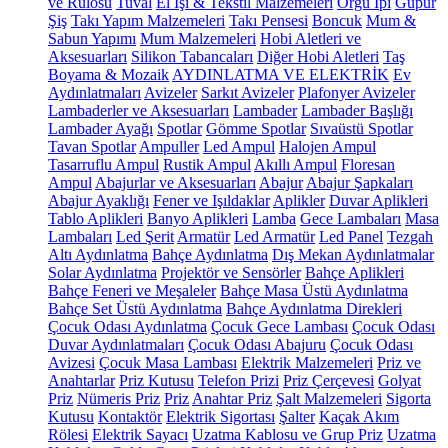
ve Rulosu
Tuval
El İşi & Tekstil Malzemeleri
Örgü İpi
Güpür
Şiş
Takı Yapım Malzemeleri
Takı Pensesi
Boncuk
Mum &
Sabun Yapımı
Mum Malzemeleri
Hobi Aletleri ve
Aksesuarları
Silikon Tabancaları
Diğer Hobi Aletleri
Taş
Boyama & Mozaik
AYDINLATMA VE ELEKTRİK
Ev
Aydınlatmaları
Avizeler
Sarkıt Avizeler
Plafonyer Avizeler
Lambaderler ve Aksesuarları
Lambader
Lambader Başlığı
Lambader Ayağı
Spotlar
Gömme Spotlar
Sıvaüstü Spotlar
Tavan Spotlar
Ampuller
Led Ampul
Halojen Ampul
Tasarruflu Ampul
Rustik Ampul
Akıllı Ampul
Floresan
Ampul
Abajurlar ve Aksesuarları
Abajur
Abajur Şapkaları
Abajur Ayaklığı
Fener ve Işıldaklar
Aplikler
Duvar Aplikleri
Tablo Aplikleri
Banyo Aplikleri
Lamba
Gece Lambaları
Masa
Lambaları
Led Şerit
Armatür
Led Armatür
Led Panel
Tezgah
Altı Aydınlatma
Bahçe Aydınlatma
Dış Mekan Aydınlatmalar
Solar Aydınlatma
Projektör ve Sensörler
Bahçe Aplikleri
Bahçe Feneri ve Meşaleler
Bahçe Masa Üstü Aydınlatma
Bahçe Set Üstü Aydınlatma
Bahçe Aydınlatma Direkleri
Çocuk Odası Aydınlatma
Çocuk Gece Lambası
Çocuk Odası
Duvar Aydınlatmaları
Çocuk Odası Abajuru
Çocuk Odası
Avizesi
Çocuk Masa Lambası
Elektrik Malzemeleri
Priz ve
Anahtarlar
Priz Kutusu
Telefon Prizi
Priz Çerçevesi
Golyat
Priz
Nümeris Priz
Priz
Anahtar Priz
Şalt Malzemeleri
Sigorta
Kutusu
Kontaktör
Elektrik Sigortası
Şalter
Kaçak Akım
Rölesi
Elektrik Sayacı
Uzatma Kablosu ve Grup Priz
Uzatma