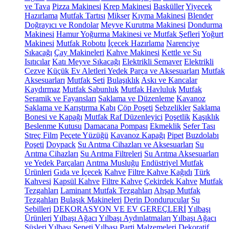
ve Tava
Pizza Makinesi
Krep Makinesi
Basküller
Yiyecek
Hazırlama
Mutfak Tartısı
Mikser
Kıyma Makinesi
Blender
Doğrayıcı ve Rondolar
Meyve Kurutma Makinesi
Dondurma
Makinesi
Hamur Yoğurma Makinesi ve Mutfak Şefleri
Yoğurt
Makinesi
Mutfak Robotu
İçecek Hazırlama
Narenciye
Sıkacağı
Çay Makineleri
Kahve Makinesi
Kettle ve Su
Isıtıcılar
Katı Meyve Sıkacağı
Elektrikli Semaver
Elektrikli
Cezve
Küçük Ev Aletleri Yedek Parça ve Aksesuarları
Mutfak
Aksesuarları
Mutfak Seti
Bulaşıklık
Askı ve Kancalar
Kaydırmaz
Mutfak Sabunluk
Mutfak Havluluk
Mutfak
Seramik ve Fayansları
Saklama ve Düzenleme
Kavanoz
Saklama ve Karıştırma Kabı
Çöp Poşeti
Sebzelikler
Saklama
Bonesi ve Kapağı
Mutfak Raf Düzenleyici
Poşetlik
Kaşıklık
Beslenme Kutusu
Damacana Pompası
Ekmeklik
Sefer Tası
Streç Film
Peçete Yüzüğü
Kavanoz Kapağı
Pipet
Buzdolabı
Poşeti
Doypack
Su Arıtma Cihazları ve Aksesuarları
Su
Arıtma Cihazları
Su Arıtma Filtreleri
Su Arıtma Aksesuarları
ve Yedek Parçaları
Arıtma Musluğu
Endüstriyel Mutfak
Ürünleri
Gıda ve İçecek
Kahve
Filtre Kahve Kağıdı
Türk
Kahvesi
Kapsül Kahve
Filtre Kahve
Çekirdek Kahve
Mutfak
Tezgahları
Laminant Mutfak Tezgahları
Ahşap Mutfak
Tezgahları
Bulaşık Makineleri
Derin Dondurucular
Su
Sebilleri
DEKORASYON VE EV GEREÇLERİ
Yılbaşı
Ürünleri
Yılbaşı Ağacı
Yılbaşı Aydınlatmaları
Yılbaşı Ağacı
Süsleri
Yılbaşı Sepeti
Yılbaşı Parti Malzemeleri
Dekoratif