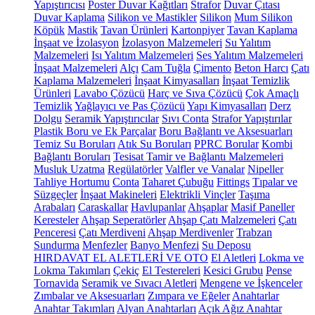
Yapıştırıcısı
Poster Duvar Kağıtları
Strafor
Duvar Çıtası
Duvar Kaplama
Silikon ve Mastikler
Silikon
Mum Silikon
Köpük
Mastik
Tavan Ürünleri
Kartonpiyer
Tavan Kaplama
İnşaat ve İzolasyon
İzolasyon Malzemeleri
Su Yalıtım
Malzemeleri
Isı Yalıtım Malzemeleri
Ses Yalıtım Malzemeleri
İnşaat Malzemeleri
Alçı
Cam Tuğla
Çimento
Beton Harcı
Çatı
Kaplama Malzemeleri
İnşaat Kimyasalları
İnşaat Temizlik
Ürünleri
Lavabo Çözücü
Harç ve Sıva Çözücü
Çok Amaçlı
Temizlik
Yağlayıcı ve Pas Çözücü
Yapı Kimyasalları
Derz
Dolgu
Seramik Yapıştırıcılar
Sıvı Conta
Strafor Yapıştırılar
Plastik Boru ve Ek Parçalar
Boru Bağlantı ve Aksesuarları
Temiz Su Boruları
Atık Su Boruları
PPRC Borular
Kombi
Bağlantı Boruları
Tesisat Tamir ve Bağlantı Malzemeleri
Musluk Uzatma
Regülatörler
Valfler ve Vanalar
Nipeller
Tahliye Hortumu
Conta
Taharet Çubuğu
Fittings
Tıpalar ve
Süzgeçler
İnşaat Makineleri
Elektrikli Vinçler
Taşıma
Arabaları
Caraskallar
Havlupanlar
Ahşaplar
Masif Paneller
Keresteler
Ahşap Seperatörler
Ahşap Çatı Malzemeleri
Çatı
Penceresi
Çatı Merdiveni
Ahşap Merdivenler
Trabzan
Sundurma
Menfezler
Banyo Menfezi
Su Deposu
HIRDAVAT EL ALETLERİ VE OTO
El Aletleri
Lokma ve
Lokma Takımları
Çekiç
El Testereleri
Kesici Grubu
Pense
Tornavida
Seramik ve Sıvacı Aletleri
Mengene ve İşkenceler
Zımbalar ve Aksesuarları
Zımpara ve Eğeler
Anahtarlar
Anahtar Takımları
Alyan Anahtarları
Açık Ağız Anahtar