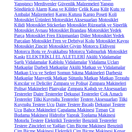
Yapıştırıcı
Merdivenler
Güvenlik Malzemeleri
Yangın
Söndürücü
Alarm
Kasa ve Kilitler
Çelik Kasa
Kilit
Kutu ve
Ambalaj Malzemeleri
Kargo Kutusu
Kargo Poşeti
Koli
Motosiklet Ürünleri
Motorsiklet Aksesuarları
Motosiklet
Kilidi
Motosiklet Stickerları
Motosiklet Rüzgarlık ve Siperlik
Motosiklet Aynası
Motosiklet Brandası
Motorsiklet Yedek
Parça
Motosiklet Fren Ekipmanları
Diğer Motosiklet Yedek
Parçaları
Motosiklet Fren ve Debriyaj Kolu
Motosiklet Kayışı
Motosiklet Zinciri
Motosiklet Giyim
Motorcu Eldiveni
Motorcu Botu ve Ayakkabısı
Motorcu Yağmurluk
Motosiklet
Kaskı
ELEKTRİKLİ EL ALETLERİ
Akülü Vidalamalar
Şarjlı Vidalamalar
Kablolu Vidalamalar
Vidalama Uçları
Matkaplar
Darbeli Matkaplar
Akülü Matkap ve Vidalamalar
Matkap Ucu ve Setleri
Somun Sıkma Makineleri
Darbesiz
Matkaplar
Manyetik Matkap
Sütunlu Matkap
Matkap Tezgahı
Kırıcılar ve Deliciler
Zımpara ve Polisaj
Zımpara Makineleri
Polisaj Makineleri
Planyalar
Zımpara Kağıdı ve Aksesuarları
Testereler
Daire Testereler
Dekupaj Testereler
Çok Amaçlı
Testereler
Tilki Kuyruğu Testereler
Testere Aksesuarları
Tilki
Kuyruğu Testere Ucu
Daire Testere Bıçağı
Dekupaj Testere
Ucu
Bahçe Makineleri
Çapalama Makinesi
Tırpan
Çit
Budama Makinesi
Hidrofor
Yaprak Toplama Makinesi
Motorlu Testere
Elektrikli Testereler
Benzinli Testereler
Testere Zincirleri ve Yağları
Çim Biçme Makinesi
Benzinli
Çim Biçme Makinesi
Elektrikli Çim Biçme Makinesi
Kenar