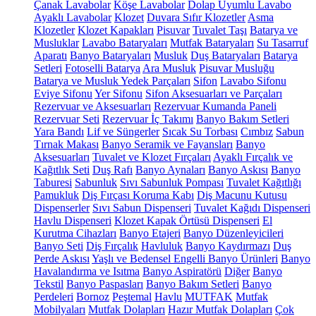
Çanak Lavabolar
Köşe Lavabolar
Dolap Uyumlu Lavabo
Ayaklı Lavabolar
Klozet
Duvara Sıfır Klozetler
Asma
Klozetler
Klozet Kapakları
Pisuvar
Tuvalet Taşı
Batarya ve
Musluklar
Lavabo Bataryaları
Mutfak Bataryaları
Su Tasarruf
Aparatı
Banyo Bataryaları
Musluk
Duş Bataryaları
Batarya
Setleri
Fotoselli Batarya
Ara Musluk
Pisuvar Musluğu
Batarya ve Musluk Yedek Parçaları
Sifon
Lavabo Sifonu
Eviye Sifonu
Yer Sifonu
Sifon Aksesuarları ve Parçaları
Rezervuar ve Aksesuarları
Rezervuar Kumanda Paneli
Rezervuar Seti
Rezervuar İç Takımı
Banyo Bakım Setleri
Yara Bandı
Lif ve Süngerler
Sıcak Su Torbası
Cımbız
Sabun
Tırnak Makası
Banyo Seramik ve Fayansları
Banyo
Aksesuarları
Tuvalet ve Klozet Fırçaları
Ayaklı Fırçalık ve
Kağıtlık Seti
Duş Rafı
Banyo Aynaları
Banyo Askısı
Banyo
Taburesi
Sabunluk
Sıvı Sabunluk Pompası
Tuvalet Kağıtlığı
Pamukluk
Diş Fırçası Koruma Kabı
Diş Macunu Kutusu
Dispenserler
Sıvı Sabun Dispenseri
Tuvalet Kağıdı Dispenseri
Havlu Dispenseri
Klozet Kapak Örtüsü Dispenseri
El
Kurutma Cihazları
Banyo Etajeri
Banyo Düzenleyicileri
Banyo Seti
Diş Fırçalık
Havluluk
Banyo Kaydırmazı
Duş
Perde Askısı
Yaşlı ve Bedensel Engelli Banyo Ürünleri
Banyo
Havalandırma ve Isıtma
Banyo Aspiratörü
Diğer
Banyo
Tekstil
Banyo Paspasları
Banyo Bakım Setleri
Banyo
Perdeleri
Bornoz
Peştemal
Havlu
MUTFAK
Mutfak
Mobilyaları
Mutfak Dolapları
Hazır Mutfak Dolapları
Çok