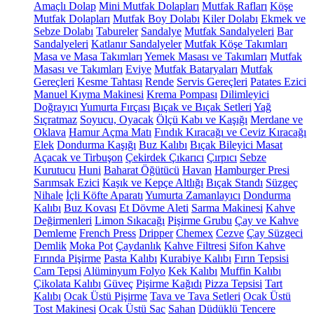
Amaçlı Dolap
Mini Mutfak Dolapları
Mutfak Rafları
Köşe
Mutfak Dolapları
Mutfak Boy Dolabı
Kiler Dolabı
Ekmek ve
Sebze Dolabı
Tabureler
Sandalye
Mutfak Sandalyeleri
Bar
Sandalyeleri
Katlanır Sandalyeler
Mutfak Köşe Takımları
Masa ve Masa Takımları
Yemek Masası ve Takımları
Mutfak
Masası ve Takımları
Eviye
Mutfak Bataryaları
Mutfak
Gereçleri
Kesme Tahtası
Rende
Servis Gereçleri
Patates Ezici
Manuel Kıyma Makinesi
Krema Pompası
Dilimleyici
Doğrayıcı
Yumurta Fırçası
Bıçak ve Bıçak Setleri
Yağ
Sıçratmaz
Soyucu, Oyacak
Ölçü Kabı ve Kaşığı
Merdane ve
Oklava
Hamur Açma Matı
Fındık Kıracağı ve Ceviz Kıracağı
Elek
Dondurma Kaşığı
Buz Kalıbı
Bıçak Bileyici Masat
Açacak ve Tirbuşon
Çekirdek Çıkarıcı
Çırpıcı
Sebze
Kurutucu
Huni
Baharat Öğütücü
Havan
Hamburger Presi
Sarımsak Ezici
Kaşık ve Kepçe Altlığı
Bıçak Standı
Süzgeç
Nihale
İçli Köfte Aparatı
Yumurta Zamanlayıcı
Dondurma
Kalıbı
Buz Kovası
Et Dövme Aleti
Sarma Makinesi
Kahve
Değirmenleri
Limon Sıkacağı
Pişirme Grubu
Çay ve Kahve
Demleme
French Press
Dripper
Chemex
Cezve
Çay Süzgeci
Demlik
Moka Pot
Çaydanlık
Kahve Filtresi
Sifon Kahve
Fırında Pişirme
Pasta Kalıbı
Kurabiye Kalıbı
Fırın Tepsisi
Cam Tepsi
Alüminyum Folyo
Kek Kalıbı
Muffin Kalıbı
Çikolata Kalıbı
Güveç
Pişirme Kağıdı
Pizza Tepsisi
Tart
Kalıbı
Ocak Üstü Pişirme
Tava ve Tava Setleri
Ocak Üstü
Tost Makinesi
Ocak Üstü Sac
Sahan
Düdüklü Tencere