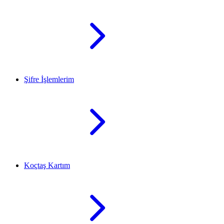
Şifre İşlemlerim
Koçtaş Kartım