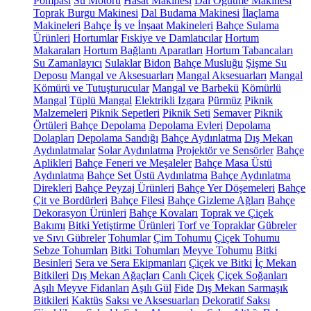
Pompası
Su Motoru
Hasat Makinesi
Dal Öğütme Makinesi
Toprak Burgu Makinesi
Dal Budama Makinesi
İlaçlama
Makineleri
Bahçe İş ve İnşaat Makineleri
Bahçe Sulama
Ürünleri
Hortumlar
Fıskiye ve Damlatıcılar
Hortum
Makaraları
Hortum Bağlantı Aparatları
Hortum Tabancaları
Su Zamanlayıcı
Sulaklar
Bidon
Bahçe Musluğu
Şişme Su
Deposu
Mangal ve Aksesuarları
Mangal Aksesuarları
Mangal
Kömürü ve Tutuşturucular
Mangal ve Barbekü
Kömürlü
Mangal
Tüplü Mangal
Elektrikli Izgara
Pürmüz
Piknik
Malzemeleri
Piknik Sepetleri
Piknik Seti
Semaver
Piknik
Örtüleri
Bahçe Depolama
Depolama Evleri
Depolama
Dolapları
Depolama Sandığı
Bahçe Aydınlatma
Dış Mekan
Aydınlatmalar
Solar Aydınlatma
Projektör ve Sensörler
Bahçe
Aplikleri
Bahçe Feneri ve Meşaleler
Bahçe Masa Üstü
Aydınlatma
Bahçe Set Üstü Aydınlatma
Bahçe Aydınlatma
Direkleri
Bahçe Peyzaj Ürünleri
Bahçe Yer Döşemeleri
Bahçe
Çit ve Bordürleri
Bahçe Filesi
Bahçe Gizleme Ağları
Bahçe
Dekorasyon Ürünleri
Bahçe Kovaları
Toprak ve Çiçek
Bakımı
Bitki Yetiştirme Ürünleri
Torf ve Topraklar
Gübreler
ve Sıvı Gübreler
Tohumlar
Çim Tohumu
Çiçek Tohumu
Sebze Tohumları
Bitki Tohumları
Meyve Tohumu
Bitki
Besinleri
Sera ve Sera Ekipmanları
Çiçek ve Bitki
İç Mekan
Bitkileri
Dış Mekan Ağaçları
Canlı Çiçek
Çiçek Soğanları
Aşılı Meyve Fidanları
Aşılı Gül
Fide
Dış Mekan Sarmaşık
Bitkileri
Kaktüs
Saksı ve Aksesuarları
Dekoratif Saksı