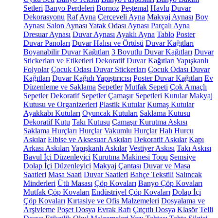
Setleri
Banyo Perdeleri
Bornoz
Peştemal
Havlu
Duvar
Dekorasyonu
Raf
Ayna
Çerçeveli Ayna
Makyaj Aynası
Boy
Aynası
Salon Aynası
Yatak Odası Aynası
Parçalı Ayna
Dresuar Aynası
Duvar Aynası
Ayaklı Ayna
Tablo
Poster
Duvar Panoları
Duvar Halısı ve Örtüsü
Duvar Kağıtları
Boyanabilir Duvar Kağıtları
3 Boyutlu Duvar Kağıtları
Duvar
Stickerları ve Etiketleri
Dekoratif Duvar Kağıtları
Yapışkanlı
Folyolar
Çocuk Odası Duvar Stickerları
Çocuk Odası Duvar
Kağıtları
Duvar Kağıdı Yapıştırıcısı
Poster Duvar Kağıtları
Ev
Düzenleme ve Saklama
Sepetler
Mutfak Sepeti
Çok Amaçlı
Sepetler
Dekoratif Sepetler
Çamaşır Sepetleri
Kutular
Makyaj
Kutusu ve Organizerleri
Plastik Kutular
Kumaş Kutular
Ayakkabı Kutuları
Oyuncak Kutuları
Saklama Kutusu
Dekoratif Kutu
Takı Kutusu
Çamaşır Kurutma Askısı
Saklama Hurçları
Hurçlar
Vakumlu Hurçlar
Halı Hurcu
Askılar
Elbise ve Aksesuar Askıları
Dekoratif Askılar
Kapı
Arkası Askıları
Yapışkanlı Askılar
Vestiyer Askısı
Takı Askısı
Bavul İçi Düzenleyici
Kurutma Makinesi Topu
Şemsiye
Dolap İçi Düzenleyici
Makyaj Çantası
Duvar ve Masa
Saatleri
Masa Saati
Duvar Saatleri
Bahçe Tekstili
Salıncak
Minderleri
Ütü Masası
Çöp Kovaları
Banyo Çöp Kovaları
Mutfak Çöp Kovaları
Endüstriyel Çöp Kovaları
Dolap İçi
Çöp Kovaları
Kırtasiye ve Ofis Malzemeleri
Dosyalama ve
Arşivleme
Poşet Dosya
Evrak Rafı
Çıtçıtlı Dosya
Klasör
Telli