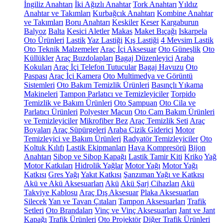
İngiliz Anahtarı
İki Ağızlı Anahtar
Tork Anahtarı
Yıldız
Anahtar ve Takımları
Kurbağcık Anahtarı
Kombine Anahtar
ve Takımları
Boru Anahtarı
Keskiler
Keser
Kargaburun
Balyoz
Balta
Kesici Aletler
Makas
Maket Bıçağı
Iskarpela
Oto Ürünleri
Lastik
Yaz Lastiği
Kış Lastiği
4 Mevsim Lastik
Oto Teknik Malzemeler
Araç İçi Aksesuar
Oto Güneşlik
Oto
Küllükler
Araç Buzdolapları
Bagaj Düzenleyici
Araba
Kokuları
Araç İçi Telefon Tutucular
Bagaj Havuzu
Oto
Paspası
Araç İçi Kamera
Oto Multimedya ve Görüntü
Sistemleri
Oto Bakım Temizlik Ürünleri
Basınçlı Yıkama
Makineleri
Tampon Parlatıcı ve Temizleyiciler
Torpido
Temizlik ve Bakım Ürünleri
Oto Şampuan
Oto Cila ve
Parlatıcı Ürünleri
Polyester Macun
Oto Cam Bakım Ürünleri
ve Temizleyiciler
Mikrofiber Bez
Araç Temizlik Seti
Araç
Boyaları
Araç Süpürgeleri
Araba Çizik Giderici
Motor
Temizleyici ve Bakım Ürünleri
Radyatör Temizleyiciler
Oto
Koltuk Kılıfı
Lastik Ekipmanları
Hava Kompresörü
Bijon
Anahtarı
Sibop ve Sibop Kapağı
Lastik Tamir Kiti
Kriko
Yağ
Motor Katkıları
Hidrolik Yağlar
Motor Yağı
Motor Yağı
Katkısı
Gres Yağı
Yakıt Katkısı
Şanzıman Yağı ve Katkısı
Akü ve Akü Aksesuarları
Akü
Akü Şarj Cihazları
Akü
Takviye Kablosu
Araç Dış Aksesuar
Plaka Aksesuarları
Silecek
Yan ve Tavan Çıtaları
Tampon Aksesuarları
Trafik
Setleri
Oto Brandaları
Vinç ve Vinç Aksesuarları
Jant ve Jant
Kapağı
Trafik Ürünleri
Oto Projektör
Diğer Trafik Ürünleri