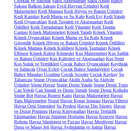
Çiçeklik ve Saksılık
Saksı Aksesuarları
Saksı Altlığı
Bahçe
Saksısı
Balkon Saksısı
Evcil Hayvan Ürünleri
Kedi
Malzemeleri
Kedi Maması
Kedi Hijyen ve Bakım Ürünleri
Kedi Kumları
Kedi Mama ve Su Kabı
Kedi Evi
Kedi Yatağı
Kedi Oyuncakları
Kedi Tuvaleti ve Aksesuarları
Kedi
Ödülleri
Kedi Tırmalaması
Kedi Vitamini
Kedi Taşıma
Çantası
Köpek Malzemeleri
Köpek Yatağı
Köpek Vitamini
Köpek Oyuncakları
Köpek Mama ve Su Kabı
Köpek
Güvenlik
Köpek Hijyen ve Bakım Ürünleri
Köpek Ödülleri
Köpek Maması
Köpek Kulübesi
Köpek Tasmaları
Köpek
Elbisesi
Köpek Kafesi
Kümesler
Kuş Malzemeleri
Kuş Sağlık
ve Bakım Ürünleri
Kuş Kafesleri ve Aksesuarları
Kuş Yemi
Kuş Suluk ve Yemlikleri
Çocuk Bahçe Oyuncakları
Kaydırak
ve Salıncak
Oyun Evleri
Çocuk Bahçe Sandalyeleri
Çocuk
Bahçe Masaları
Uçurtma
Çocuk Scooter
Çocuk Kaykay
Su
Tabancası
Şişme Oyuncaklar
Akülü Araba
Su Aktivite
Ürünleri
Şişme Havuz
Şişme Deniz Yatağı
Şişme Deniz Topu
Can Yeleği
Can Simidi ve Deniz Simidi
Şişme Deniz Kolluğu
Şişme Bot
Havuz Bonesi
Kano
Havuz Malzemeleri
Havuz
Yapı Malzemeleri
Nozul
Havuz Kenar Izgarası
Havuz Filtresi
Havuz Örtü Sistemleri
Su Perdesi
Havuz Dip Süzgeç
Havuz
ve Dozaj Pompası
Havuz Kimyasalları
Havuz Temizlik
Ekipmanları
Havuz Süpürge Hortumu
Havuz Kepçesi
Havuz
Robotu
Havuz Süpürgesi ve Fırçası
Havuz Merdiveni
Havuz
Duşu ve Masaj Jeti
Havuz Aydınlatma ve Isıtma
Havuz