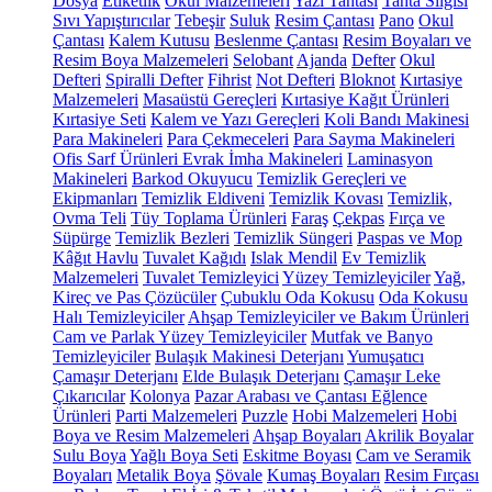
Dosya
Etiketlik
Okul Malzemeleri
Yazı Tahtası
Tahta Silgisi
Sıvı Yapıştırıcılar
Tebeşir
Suluk
Resim Çantası
Pano
Okul
Çantası
Kalem Kutusu
Beslenme Çantası
Resim Boyaları ve
Resim Boya Malzemeleri
Selobant
Ajanda
Defter
Okul
Defteri
Spiralli Defter
Fihrist
Not Defteri
Bloknot
Kırtasiye
Malzemeleri
Masaüstü Gereçleri
Kırtasiye Kağıt Ürünleri
Kırtasiye Seti
Kalem ve Yazı Gereçleri
Koli Bandı Makinesi
Para Makineleri
Para Çekmeceleri
Para Sayma Makineleri
Ofis Sarf Ürünleri
Evrak İmha Makineleri
Laminasyon
Makineleri
Barkod Okuyucu
Temizlik Gereçleri ve
Ekipmanları
Temizlik Eldiveni
Temizlik Kovası
Temizlik,
Ovma Teli
Tüy Toplama Ürünleri
Faraş
Çekpas
Fırça ve
Süpürge
Temizlik Bezleri
Temizlik Süngeri
Paspas ve Mop
Kâğıt Havlu
Tuvalet Kağıdı
Islak Mendil
Ev Temizlik
Malzemeleri
Tuvalet Temizleyici
Yüzey Temizleyiciler
Yağ,
Kireç ve Pas Çözücüler
Çubuklu Oda Kokusu
Oda Kokusu
Halı Temizleyiciler
Ahşap Temizleyiciler ve Bakım Ürünleri
Cam ve Parlak Yüzey Temizleyiciler
Mutfak ve Banyo
Temizleyiciler
Bulaşık Makinesi Deterjanı
Yumuşatıcı
Çamaşır Deterjanı
Elde Bulaşık Deterjanı
Çamaşır Leke
Çıkarıcılar
Kolonya
Pazar Arabası ve Çantası
Eğlence
Ürünleri
Parti Malzemeleri
Puzzle
Hobi Malzemeleri
Hobi
Boya ve Resim Malzemeleri
Ahşap Boyaları
Akrilik Boyalar
Sulu Boya
Yağlı Boya Seti
Eskitme Boyası
Cam ve Seramik
Boyaları
Metalik Boya
Şövale
Kumaş Boyaları
Resim Fırçası