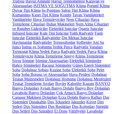
Trafosu
Havuz Ampulü
Havuz Termometresi
Karavan ve
Aksesuarları
ISITMA VE SOĞUTMA
Klima
Portatif Klima
Duvar Tipi Klima
Isı Pompası
Salon Tipi Klima
Klima
Kumandası
Kaset Tipi Klima
Kombi
Tavan Vantilatörleri
Vantilatörler
Hava Temizleyiciler
Nem Cihazları
Hava
Temizleme Cihazları
Buhar Makineleri
Nem Alma Cihazları
ve Rutubet Gidericiler
Elektrikli Isıtıcılar
Quartz Isıtıcılar
Infrared Isıtıcılar
Kule Tipi Isıtıcılar
Yağlı Radyatör
Fanlı
Isıtıcılar
Elektrikli Radyatörler
Dış Mekan Isıtıcılar
Havlupanlar
Radyatörler
Termosifonlar
Şofbenler
Ani Su
Isıtıcı
Isıtma ve Soğutma Yedek Parça
Radyatör Vanaları
Termostat
Klima Yedek Parça
Radyatör Yedek Parça
Klima
Temizleyicisi
Klima Temizleme Spreyi
Klima Temizleme
Sıvısı
Şömine
Şömine Aksesuarları
Elektrikli Şömineler
Bahçe Şömineleri
Bacasız Şömineler
Güneş Enerji Sistemleri
Soba
Doğalgaz Sobası
Kuzine Soba
Elektrikli Soba
Pelet
Soba
Soba Borusu ve Aksesuarları
Hava Perdesi
Doğalgaz
Tesisat Malzemeleri
Doğalgaz Hortumu
Doğalgaz Menfezleri
Tesisat Temizleme Sıvıları
Boyler
Kalorifer Kazanı
BANYO
Banyo Dolapları
Aynalı Banyo Dolabı
Banyo Boy Dolapları
Lavabolu Banyo Dolapları
Çok Amaçlı Banyo Dolapları
Çamaşır Makinesi Dolapları
Ecza Dolabı
Banyo Rafları
Duş
Sistemleri
Duşakabin
Duş Tekneleri
Jakuziler
Küvet
Duş
Setleri
Duş Sistemleri
Duş Başlıkları
Duş Kolonları
Sürgülü
Duş Setleri
Duş Spiralleri
El Duşu
Vitrifiyeler
Lavabolar