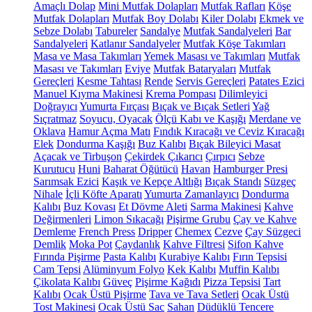
Amaçlı Dolap
Mini Mutfak Dolapları
Mutfak Rafları
Köşe
Mutfak Dolapları
Mutfak Boy Dolabı
Kiler Dolabı
Ekmek ve
Sebze Dolabı
Tabureler
Sandalye
Mutfak Sandalyeleri
Bar
Sandalyeleri
Katlanır Sandalyeler
Mutfak Köşe Takımları
Masa ve Masa Takımları
Yemek Masası ve Takımları
Mutfak
Masası ve Takımları
Eviye
Mutfak Bataryaları
Mutfak
Gereçleri
Kesme Tahtası
Rende
Servis Gereçleri
Patates Ezici
Manuel Kıyma Makinesi
Krema Pompası
Dilimleyici
Doğrayıcı
Yumurta Fırçası
Bıçak ve Bıçak Setleri
Yağ
Sıçratmaz
Soyucu, Oyacak
Ölçü Kabı ve Kaşığı
Merdane ve
Oklava
Hamur Açma Matı
Fındık Kıracağı ve Ceviz Kıracağı
Elek
Dondurma Kaşığı
Buz Kalıbı
Bıçak Bileyici Masat
Açacak ve Tirbuşon
Çekirdek Çıkarıcı
Çırpıcı
Sebze
Kurutucu
Huni
Baharat Öğütücü
Havan
Hamburger Presi
Sarımsak Ezici
Kaşık ve Kepçe Altlığı
Bıçak Standı
Süzgeç
Nihale
İçli Köfte Aparatı
Yumurta Zamanlayıcı
Dondurma
Kalıbı
Buz Kovası
Et Dövme Aleti
Sarma Makinesi
Kahve
Değirmenleri
Limon Sıkacağı
Pişirme Grubu
Çay ve Kahve
Demleme
French Press
Dripper
Chemex
Cezve
Çay Süzgeci
Demlik
Moka Pot
Çaydanlık
Kahve Filtresi
Sifon Kahve
Fırında Pişirme
Pasta Kalıbı
Kurabiye Kalıbı
Fırın Tepsisi
Cam Tepsi
Alüminyum Folyo
Kek Kalıbı
Muffin Kalıbı
Çikolata Kalıbı
Güveç
Pişirme Kağıdı
Pizza Tepsisi
Tart
Kalıbı
Ocak Üstü Pişirme
Tava ve Tava Setleri
Ocak Üstü
Tost Makinesi
Ocak Üstü Sac
Sahan
Düdüklü Tencere