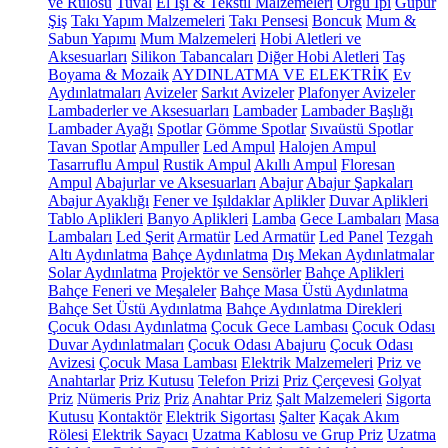
ve Rulosu
Tuval
El İşi & Tekstil Malzemeleri
Örgü İpi
Güpür
Şiş
Takı Yapım Malzemeleri
Takı Pensesi
Boncuk
Mum &
Sabun Yapımı
Mum Malzemeleri
Hobi Aletleri ve
Aksesuarları
Silikon Tabancaları
Diğer Hobi Aletleri
Taş
Boyama & Mozaik
AYDINLATMA VE ELEKTRİK
Ev
Aydınlatmaları
Avizeler
Sarkıt Avizeler
Plafonyer Avizeler
Lambaderler ve Aksesuarları
Lambader
Lambader Başlığı
Lambader Ayağı
Spotlar
Gömme Spotlar
Sıvaüstü Spotlar
Tavan Spotlar
Ampuller
Led Ampul
Halojen Ampul
Tasarruflu Ampul
Rustik Ampul
Akıllı Ampul
Floresan
Ampul
Abajurlar ve Aksesuarları
Abajur
Abajur Şapkaları
Abajur Ayaklığı
Fener ve Işıldaklar
Aplikler
Duvar Aplikleri
Tablo Aplikleri
Banyo Aplikleri
Lamba
Gece Lambaları
Masa
Lambaları
Led Şerit
Armatür
Led Armatür
Led Panel
Tezgah
Altı Aydınlatma
Bahçe Aydınlatma
Dış Mekan Aydınlatmalar
Solar Aydınlatma
Projektör ve Sensörler
Bahçe Aplikleri
Bahçe Feneri ve Meşaleler
Bahçe Masa Üstü Aydınlatma
Bahçe Set Üstü Aydınlatma
Bahçe Aydınlatma Direkleri
Çocuk Odası Aydınlatma
Çocuk Gece Lambası
Çocuk Odası
Duvar Aydınlatmaları
Çocuk Odası Abajuru
Çocuk Odası
Avizesi
Çocuk Masa Lambası
Elektrik Malzemeleri
Priz ve
Anahtarlar
Priz Kutusu
Telefon Prizi
Priz Çerçevesi
Golyat
Priz
Nümeris Priz
Priz
Anahtar Priz
Şalt Malzemeleri
Sigorta
Kutusu
Kontaktör
Elektrik Sigortası
Şalter
Kaçak Akım
Rölesi
Elektrik Sayacı
Uzatma Kablosu ve Grup Priz
Uzatma