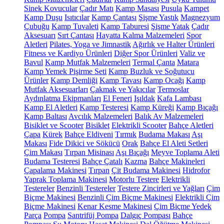
Sinek Kovucular
Çadır Matı
Kamp Masası
Pusula
Kampet
Kamp Duşu
Isıtıcılar
Kamp Çantası
Şişme Yastık
Magnezyum
Çubuğu
Kamp Tuvaleti
Kamp Taburesi
Şişme Yatak
Çadır
Aksesuarı
Sırt Çantası
Hayatta Kalma Malzemeleri
Spor
Aletleri
Pilates, Yoga ve Jimnastik
Ağırlık ve Halter Ürünleri
Fitness ve Kardiyo Ürünleri
Diğer Spor Ürünleri
Valiz ve
Bavul
Kamp Mutfak Malzemeleri
Termal Çanta
Matara
Kamp Yemek Pişirme Seti
Kamp Buzluk ve Soğutucu
Ürünler
Kamp Demliği
Kamp Tavası
Kamp Ocağı
Kamp
Mutfak Aksesuarları
Çakmak ve Yakıcılar
Termoslar
Aydınlatma Ekipmanları
El Feneri
Işıldak
Kafa Lambası
Kamp El Aletleri
Kamp Testeresi
Kamp Küreği
Kamp Bıçağı
Kamp Baltası
Avcılık Malzemeleri
Balık Av Malzemeleri
Bisiklet ve Scooter
Bisiklet
Elektrikli Scooter
Bahçe Aletleri
Çapa
Kürek
Bahçe Eldiveni
Tırmık
Budama Makası
Aşı
Makası
Fide Dikici ve Sökücü
Orak
Bahçe El Aleti Setleri
Çim Makası
Tırpan Misinası
Aşı Bıçağı
Meyve Toplama Aleti
Budama Testeresi
Bahçe Çatalı
Kazma
Bahçe Makineleri
Çapalama Makinesi
Tırpan
Çit Budama Makinesi
Hidrofor
Yaprak Toplama Makinesi
Motorlu Testere
Elektrikli
Testereler
Benzinli Testereler
Testere Zincirleri ve Yağları
Çim
Biçme Makinesi
Benzinli Çim Biçme Makinesi
Elektrikli Çim
Biçme Makinesi
Kenar Kesme Makinesi
Çim Biçme Yedek
Parça
Pompa
Santrifüj Pompa
Dalgıç Pompası
Bahçe