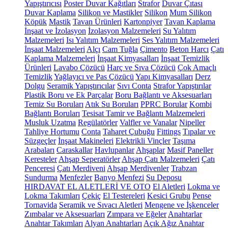
Yapıştırıcısı
Poster Duvar Kağıtları
Strafor
Duvar Çıtası
Duvar Kaplama
Silikon ve Mastikler
Silikon
Mum Silikon
Köpük
Mastik
Tavan Ürünleri
Kartonpiyer
Tavan Kaplama
İnşaat ve İzolasyon
İzolasyon Malzemeleri
Su Yalıtım
Malzemeleri
Isı Yalıtım Malzemeleri
Ses Yalıtım Malzemeleri
İnşaat Malzemeleri
Alçı
Cam Tuğla
Çimento
Beton Harcı
Çatı
Kaplama Malzemeleri
İnşaat Kimyasalları
İnşaat Temizlik
Ürünleri
Lavabo Çözücü
Harç ve Sıva Çözücü
Çok Amaçlı
Temizlik
Yağlayıcı ve Pas Çözücü
Yapı Kimyasalları
Derz
Dolgu
Seramik Yapıştırıcılar
Sıvı Conta
Strafor Yapıştırılar
Plastik Boru ve Ek Parçalar
Boru Bağlantı ve Aksesuarları
Temiz Su Boruları
Atık Su Boruları
PPRC Borular
Kombi
Bağlantı Boruları
Tesisat Tamir ve Bağlantı Malzemeleri
Musluk Uzatma
Regülatörler
Valfler ve Vanalar
Nipeller
Tahliye Hortumu
Conta
Taharet Çubuğu
Fittings
Tıpalar ve
Süzgeçler
İnşaat Makineleri
Elektrikli Vinçler
Taşıma
Arabaları
Caraskallar
Havlupanlar
Ahşaplar
Masif Paneller
Keresteler
Ahşap Seperatörler
Ahşap Çatı Malzemeleri
Çatı
Penceresi
Çatı Merdiveni
Ahşap Merdivenler
Trabzan
Sundurma
Menfezler
Banyo Menfezi
Su Deposu
HIRDAVAT EL ALETLERİ VE OTO
El Aletleri
Lokma ve
Lokma Takımları
Çekiç
El Testereleri
Kesici Grubu
Pense
Tornavida
Seramik ve Sıvacı Aletleri
Mengene ve İşkenceler
Zımbalar ve Aksesuarları
Zımpara ve Eğeler
Anahtarlar
Anahtar Takımları
Alyan Anahtarları
Açık Ağız Anahtar