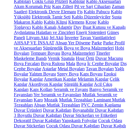
Kabloları
Çoklu Grup Prizleri
Kablolar
Kablo Aksesuarları
Akım Korumalı Priz
Kapı Zilleri
Pil ve Şarj Cihazları
Zaman
Saatleri
Elektronik Devre Elemanı
Fiş
Kablo Pabucu
Kablo
Yüksüğü
Elektronik Tamir Seti
Kablo Düzenleyiciler
Susta
Makaron Kablo
Kablo Klipsi
Klemens
Kroşe
Kablo
Toplayıcı
Kablo Kanalı
Adaptör
Duy
Buat Kutusu ve Kapağı
Aydınlatma Halatları ve Zincirleri
Enerji Sistemleri
Güneş
Paneli
Lityum Akü
Jel Akü
İnverter
Tavan Vantilatörleri
AHŞAP VE İNŞAAT
Ahşap Yer Döşeme
Parke
Parke Profil
ve Aksesuarları
Süpürgelik
Boya ve Boya Malzemeleri
Hobi
Boyaları
Tempare Boyası
Boya Malzemeleri
Tinerler
Maskeleme Bandı
Vernik
Spatula
Hışır Örtü
Duvar Macunu
Boya Fırçaları
Boya Rulosu
Mala
Boya
İç Cephe Boyalar
Dış
Cephe Boyalar
Astarlar
Metal Boyaları
Tavan Boyaları
Yağlı
Boyalar
Yalıtım Boyası
Sprey Boya
Kapı Boyası
Epoksi
Boyalar
Kapılar
Amerikan Kapılar
Melamin Kapılar
Çelik
Kapılar
Akordiyon Kapılar
Sürgülü Kapılar
Acil Çıkış
Kapıları
Kapı Kolları
Seramik ve Fayans
Banyo Seramik ve
Fayansları
Yer Seramik ve Fayansları
Mutfak Seramik ve
Fayansları
Karo
Mozaik
Mutfak Tezgahları
Laminant Mutfak
Tezgahları
Ahşap Mutfak Tezgahları
PVC Zemin Kaplama
Duvar Ürünleri
Duvar Kağıtları
Boyanabilir Duvar Kağıtları
3 Boyutlu Duvar Kağıtları
Duvar Stickerları ve Etiketleri
Dekoratif Duvar Kağıtları
Yapışkanlı Folyolar
Çocuk Odası
Duvar Stickerları
Çocuk Odası Duvar Kağıtları
Duvar Kağıdı