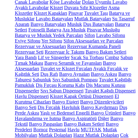
Çanak Lavabolar
Köşe Lavabolar
Dolap Uyumlu Lavabo
Ayaklı Lavabolar
Klozet
Duvara Sıfır Klozetler
Asma
Klozetler
Klozet Kapakları
Pisuvar
Tuvalet Taşı
Batarya ve
Musluklar
Lavabo Bataryaları
Mutfak Bataryaları
Su Tasarruf
Aparatı
Banyo Bataryaları
Musluk
Duş Bataryaları
Batarya
Setleri
Fotoselli Batarya
Ara Musluk
Pisuvar Musluğu
Batarya ve Musluk Yedek Parçaları
Sifon
Lavabo Sifonu
Eviye Sifonu
Yer Sifonu
Sifon Aksesuarları ve Parçaları
Rezervuar ve Aksesuarları
Rezervuar Kumanda Paneli
Rezervuar Seti
Rezervuar İç Takımı
Banyo Bakım Setleri
Yara Bandı
Lif ve Süngerler
Sıcak Su Torbası
Cımbız
Sabun
Tırnak Makası
Banyo Seramik ve Fayansları
Banyo
Aksesuarları
Tuvalet ve Klozet Fırçaları
Ayaklı Fırçalık ve
Kağıtlık Seti
Duş Rafı
Banyo Aynaları
Banyo Askısı
Banyo
Taburesi
Sabunluk
Sıvı Sabunluk Pompası
Tuvalet Kağıtlığı
Pamukluk
Diş Fırçası Koruma Kabı
Diş Macunu Kutusu
Dispenserler
Sıvı Sabun Dispenseri
Tuvalet Kağıdı Dispenseri
Havlu Dispenseri
Klozet Kapak Örtüsü Dispenseri
El
Kurutma Cihazları
Banyo Etajeri
Banyo Düzenleyicileri
Banyo Seti
Diş Fırçalık
Havluluk
Banyo Kaydırmazı
Duş
Perde Askısı
Yaşlı ve Bedensel Engelli Banyo Ürünleri
Banyo
Havalandırma ve Isıtma
Banyo Aspiratörü
Diğer
Banyo
Tekstil
Banyo Paspasları
Banyo Bakım Setleri
Banyo
Perdeleri
Bornoz
Peştemal
Havlu
MUTFAK
Mutfak
Mobilyaları
Mutfak Dolapları
Hazır Mutfak Dolapları
Çok