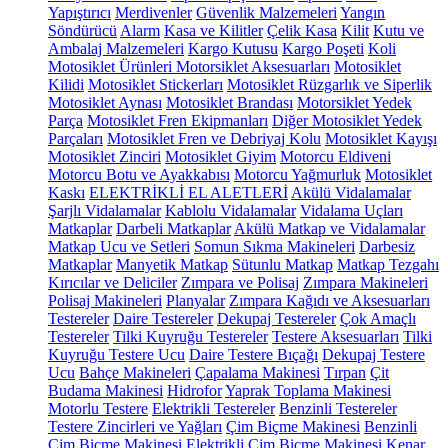
Yapıştırıcı
Merdivenler
Güvenlik Malzemeleri
Yangın
Söndürücü
Alarm
Kasa ve Kilitler
Çelik Kasa
Kilit
Kutu ve
Ambalaj Malzemeleri
Kargo Kutusu
Kargo Poşeti
Koli
Motosiklet Ürünleri
Motorsiklet Aksesuarları
Motosiklet
Kilidi
Motosiklet Stickerları
Motosiklet Rüzgarlık ve Siperlik
Motosiklet Aynası
Motosiklet Brandası
Motorsiklet Yedek
Parça
Motosiklet Fren Ekipmanları
Diğer Motosiklet Yedek
Parçaları
Motosiklet Fren ve Debriyaj Kolu
Motosiklet Kayışı
Motosiklet Zinciri
Motosiklet Giyim
Motorcu Eldiveni
Motorcu Botu ve Ayakkabısı
Motorcu Yağmurluk
Motosiklet
Kaskı
ELEKTRİKLİ EL ALETLERİ
Akülü Vidalamalar
Şarjlı Vidalamalar
Kablolu Vidalamalar
Vidalama Uçları
Matkaplar
Darbeli Matkaplar
Akülü Matkap ve Vidalamalar
Matkap Ucu ve Setleri
Somun Sıkma Makineleri
Darbesiz
Matkaplar
Manyetik Matkap
Sütunlu Matkap
Matkap Tezgahı
Kırıcılar ve Deliciler
Zımpara ve Polisaj
Zımpara Makineleri
Polisaj Makineleri
Planyalar
Zımpara Kağıdı ve Aksesuarları
Testereler
Daire Testereler
Dekupaj Testereler
Çok Amaçlı
Testereler
Tilki Kuyruğu Testereler
Testere Aksesuarları
Tilki
Kuyruğu Testere Ucu
Daire Testere Bıçağı
Dekupaj Testere
Ucu
Bahçe Makineleri
Çapalama Makinesi
Tırpan
Çit
Budama Makinesi
Hidrofor
Yaprak Toplama Makinesi
Motorlu Testere
Elektrikli Testereler
Benzinli Testereler
Testere Zincirleri ve Yağları
Çim Biçme Makinesi
Benzinli
Çim Biçme Makinesi
Elektrikli Çim Biçme Makinesi
Kenar