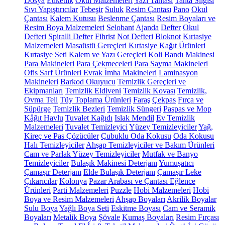
Dosya
Etiketlik
Okul Malzemeleri
Yazı Tahtası
Tahta Silgisi
Sıvı Yapıştırıcılar
Tebeşir
Suluk
Resim Çantası
Pano
Okul
Çantası
Kalem Kutusu
Beslenme Çantası
Resim Boyaları ve
Resim Boya Malzemeleri
Selobant
Ajanda
Defter
Okul
Defteri
Spiralli Defter
Fihrist
Not Defteri
Bloknot
Kırtasiye
Malzemeleri
Masaüstü Gereçleri
Kırtasiye Kağıt Ürünleri
Kırtasiye Seti
Kalem ve Yazı Gereçleri
Koli Bandı Makinesi
Para Makineleri
Para Çekmeceleri
Para Sayma Makineleri
Ofis Sarf Ürünleri
Evrak İmha Makineleri
Laminasyon
Makineleri
Barkod Okuyucu
Temizlik Gereçleri ve
Ekipmanları
Temizlik Eldiveni
Temizlik Kovası
Temizlik,
Ovma Teli
Tüy Toplama Ürünleri
Faraş
Çekpas
Fırça ve
Süpürge
Temizlik Bezleri
Temizlik Süngeri
Paspas ve Mop
Kâğıt Havlu
Tuvalet Kağıdı
Islak Mendil
Ev Temizlik
Malzemeleri
Tuvalet Temizleyici
Yüzey Temizleyiciler
Yağ,
Kireç ve Pas Çözücüler
Çubuklu Oda Kokusu
Oda Kokusu
Halı Temizleyiciler
Ahşap Temizleyiciler ve Bakım Ürünleri
Cam ve Parlak Yüzey Temizleyiciler
Mutfak ve Banyo
Temizleyiciler
Bulaşık Makinesi Deterjanı
Yumuşatıcı
Çamaşır Deterjanı
Elde Bulaşık Deterjanı
Çamaşır Leke
Çıkarıcılar
Kolonya
Pazar Arabası ve Çantası
Eğlence
Ürünleri
Parti Malzemeleri
Puzzle
Hobi Malzemeleri
Hobi
Boya ve Resim Malzemeleri
Ahşap Boyaları
Akrilik Boyalar
Sulu Boya
Yağlı Boya Seti
Eskitme Boyası
Cam ve Seramik
Boyaları
Metalik Boya
Şövale
Kumaş Boyaları
Resim Fırçası