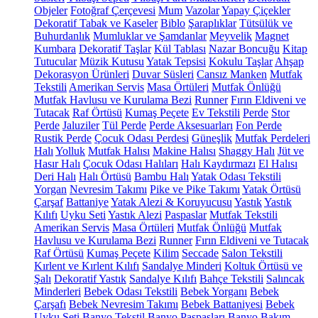
Objeler
Fotoğraf Çerçevesi
Mum
Vazolar
Yapay Çiçekler
Dekoratif Tabak ve Kaseler
Biblo
Şaraplıklar
Tütsülük ve
Buhurdanlık
Mumluklar ve Şamdanlar
Meyvelik
Magnet
Kumbara
Dekoratif Taşlar
Kül Tablası
Nazar Boncuğu
Kitap
Tutucular
Müzik Kutusu
Yatak Tepsisi
Kokulu Taşlar
Ahşap
Dekorasyon Ürünleri
Duvar Süsleri
Cansız Manken
Mutfak
Tekstili
Amerikan Servis
Masa Örtüleri
Mutfak Önlüğü
Mutfak Havlusu ve Kurulama Bezi
Runner
Fırın Eldiveni ve
Tutacak
Raf Örtüsü
Kumaş Peçete
Ev Tekstili
Perde
Stor
Perde
Jaluziler
Tül Perde
Perde Aksesuarları
Fon Perde
Rustik Perde
Çocuk Odası Perdesi
Güneşlik
Mutfak Perdeleri
Halı
Yolluk
Mutfak Halısı
Makine Halısı
Shaggy Halı
Jüt ve
Hasır Halı
Çocuk Odası Halıları
Halı Kaydırmazı
El Halısı
Deri Halı
Halı Örtüsü
Bambu Halı
Yatak Odası Tekstili
Yorgan
Nevresim Takımı
Pike ve Pike Takımı
Yatak Örtüsü
Çarşaf
Battaniye
Yatak Alezi & Koruyucusu
Yastık
Yastık
Kılıfı
Uyku Seti
Yastık Alezi
Paspaslar
Mutfak Tekstili
Amerikan Servis
Masa Örtüleri
Mutfak Önlüğü
Mutfak
Havlusu ve Kurulama Bezi
Runner
Fırın Eldiveni ve Tutacak
Raf Örtüsü
Kumaş Peçete
Kilim
Seccade
Salon Tekstili
Kırlent ve Kırlent Kılıfı
Sandalye Minderi
Koltuk Örtüsü ve
Şalı
Dekoratif Yastık
Sandalye Kılıfı
Bahçe Tekstili
Salıncak
Minderleri
Bebek Odası Tekstili
Bebek Yorganı
Bebek
Çarşafı
Bebek Nevresim Takımı
Bebek Battaniyesi
Bebek
Uyku Seti
Banyo Tekstil
Banyo Paspasları
Banyo Bakım