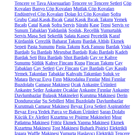
Tencere ve Tava Aksesuarları
Tencere ve Tencere Setleri
Çöp
Kovaları
Banyo Çöp Kovaları
Mutfak Çöp Kovaları
Endüstriyel Çöp Kovaları
Dolap İçi Çöp Kovaları
Sofra
Grubu
Çatal,Kaşık,Bıçak
Çatal Kaşık Bıçak Takımı
Yemek
Bıçağı
Çatal
Kaşık
Sofra Servis
Sürahi
Kase
Tepsi
Servis ve
Sunum Tabakları
Yağdanlık
Sosluk, Reçellik
Yumurtalık
Servis Maşa Seti
Şekerlik
Salata Kasesi
Peçetelik
Karaf
Kürdanlık
Çerezlik
Baharat Takımı
Bardak Altlığı
Ekmek
Sepeti
Pasta Sunumu
Pasta Takımı
Kek Fanusu
Bardak
Viski
Bardağı
Su Bardağı
Meşrubat Bardağı
Rakı Bardağı
Kadeh
Bardak Seti
Bira Bardağı
Shot Bardağı
Çay ve Kahve
Sunumu
Sütlük
Kahve Fincanı
Kupa
Fincan Takımı
Çay
Tabakları
Çay Setleri
Çay Fincanı
Çay Bardağı
Çay Kaşığı
Yemek Takımları
Tabaklar
Kahvaltı Takımları
Suluk ve
Matara
Beyaz Eşya
Fırın
Mikrodalga Fırınlar
Mini Fırınlar
Buzdolabı
Çamaşır Makinesi
Ocak
Ankastre Ürünleri
Ankastre Setler
Ankastre Ocaklar
Ankastre Fırınlar
Ankastre
Davlumbazlar
Bulaşık Makineleri
Kurutma Makinesi
Derin
Dondurucular
Su Sebilleri
Mini Buzdolabı
Davlumbazlar
Kurutmalı Çamaşır Makinesi
Beyaz Eşya Setleri
Aspiratörler
Beyaz Eşya Yedek Parça ve Bakım Ürünleri
Şarap Dolabı
Küçük Ev Aletleri
Kızartma ve Pişirme Makineleri
Mısır
Patlatma Makinesi
Fritöz
Ekmek Yapma Makinesi
Ekmek
Kızartma Makinesi
Tost Makinesi
Buharlı Pişirici
Elektrikli
Izgara
Waffle Makinesi
Yumurta Haşlayıcı
Elektrikli Tencere