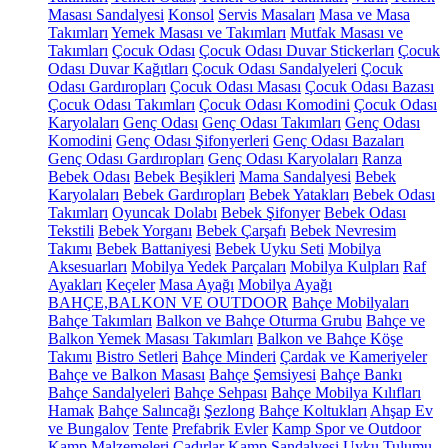
Masası Sandalyesi
Konsol
Servis Masaları
Masa ve Masa
Takımları
Yemek Masası ve Takımları
Mutfak Masası ve
Takımları
Çocuk Odası
Çocuk Odası Duvar Stickerları
Çocuk
Odası Duvar Kağıtları
Çocuk Odası Sandalyeleri
Çocuk
Odası Gardıropları
Çocuk Odası Masası
Çocuk Odası Bazası
Çocuk Odası Takımları
Çocuk Odası Komodini
Çocuk Odası
Karyolaları
Genç Odası
Genç Odası Takımları
Genç Odası
Komodini
Genç Odası Şifonyerleri
Genç Odası Bazaları
Genç Odası Gardıropları
Genç Odası Karyolaları
Ranza
Bebek Odası
Bebek Beşikleri
Mama Sandalyesi
Bebek
Karyolaları
Bebek Gardıropları
Bebek Yatakları
Bebek Odası
Takımları
Oyuncak Dolabı
Bebek Şifonyer
Bebek Odası
Tekstili
Bebek Yorganı
Bebek Çarşafı
Bebek Nevresim
Takımı
Bebek Battaniyesi
Bebek Uyku Seti
Mobilya
Aksesuarları
Mobilya Yedek Parçaları
Mobilya Kulpları
Raf
Ayakları
Keçeler
Masa Ayağı
Mobilya Ayağı
BAHÇE,BALKON VE OUTDOOR
Bahçe Mobilyaları
Bahçe Takımları
Balkon ve Bahçe Oturma Grubu
Bahçe ve
Balkon Yemek Masası Takımları
Balkon ve Bahçe Köşe
Takımı
Bistro Setleri
Bahçe Minderi
Çardak ve Kameriyeler
Bahçe ve Balkon Masası
Bahçe Şemsiyesi
Bahçe Bankı
Bahçe Sandalyeleri
Bahçe Sehpası
Bahçe Mobilya Kılıfları
Hamak
Bahçe Salıncağı
Şezlong
Bahçe Koltukları
Ahşap Ev
ve Bungalov
Tente
Prefabrik Evler
Kamp Spor ve Outdoor
Kamp Malzemeleri
Çadırlar
Kamp Sandalyesi
Uyku Tulumu