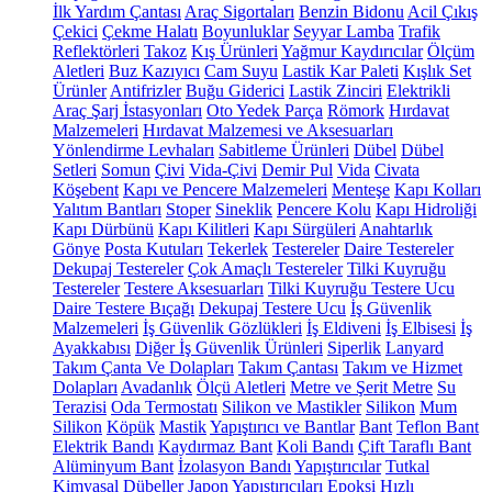
İlk Yardım Çantası
Araç Sigortaları
Benzin Bidonu
Acil Çıkış
Çekici
Çekme Halatı
Boyunluklar
Seyyar Lamba
Trafik
Reflektörleri
Takoz
Kış Ürünleri
Yağmur Kaydırıcılar
Ölçüm
Aletleri
Buz Kazıyıcı
Cam Suyu
Lastik Kar Paleti
Kışlık Set
Ürünler
Antifrizler
Buğu Giderici
Lastik Zinciri
Elektrikli
Araç Şarj İstasyonları
Oto Yedek Parça
Römork
Hırdavat
Malzemeleri
Hırdavat Malzemesi ve Aksesuarları
Yönlendirme Levhaları
Sabitleme Ürünleri
Dübel
Dübel
Setleri
Somun
Çivi
Vida-Çivi
Demir Pul
Vida
Civata
Köşebent
Kapı ve Pencere Malzemeleri
Menteşe
Kapı Kolları
Yalıtım Bantları
Stoper
Sineklik
Pencere Kolu
Kapı Hidroliği
Kapı Dürbünü
Kapı Kilitleri
Kapı Sürgüleri
Anahtarlık
Gönye
Posta Kutuları
Tekerlek
Testereler
Daire Testereler
Dekupaj Testereler
Çok Amaçlı Testereler
Tilki Kuyruğu
Testereler
Testere Aksesuarları
Tilki Kuyruğu Testere Ucu
Daire Testere Bıçağı
Dekupaj Testere Ucu
İş Güvenlik
Malzemeleri
İş Güvenlik Gözlükleri
İş Eldiveni
İş Elbisesi
İş
Ayakkabısı
Diğer İş Güvenlik Ürünleri
Siperlik
Lanyard
Takım Çanta Ve Dolapları
Takım Çantası
Takım ve Hizmet
Dolapları
Avadanlık
Ölçü Aletleri
Metre ve Şerit Metre
Su
Terazisi
Oda Termostatı
Silikon ve Mastikler
Silikon
Mum
Silikon
Köpük
Mastik
Yapıştırıcı ve Bantlar
Bant
Teflon Bant
Elektrik Bandı
Kaydırmaz Bant
Koli Bandı
Çift Taraflı Bant
Alüminyum Bant
İzolasyon Bandı
Yapıştırıcılar
Tutkal
Kimyasal Dübeller
Japon Yapıştırıcıları
Epoksi
Hızlı