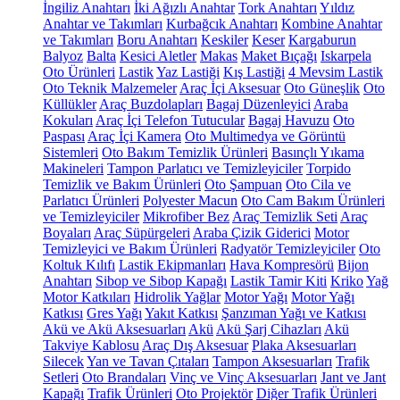
İngiliz Anahtarı
İki Ağızlı Anahtar
Tork Anahtarı
Yıldız
Anahtar ve Takımları
Kurbağcık Anahtarı
Kombine Anahtar
ve Takımları
Boru Anahtarı
Keskiler
Keser
Kargaburun
Balyoz
Balta
Kesici Aletler
Makas
Maket Bıçağı
Iskarpela
Oto Ürünleri
Lastik
Yaz Lastiği
Kış Lastiği
4 Mevsim Lastik
Oto Teknik Malzemeler
Araç İçi Aksesuar
Oto Güneşlik
Oto
Küllükler
Araç Buzdolapları
Bagaj Düzenleyici
Araba
Kokuları
Araç İçi Telefon Tutucular
Bagaj Havuzu
Oto
Paspası
Araç İçi Kamera
Oto Multimedya ve Görüntü
Sistemleri
Oto Bakım Temizlik Ürünleri
Basınçlı Yıkama
Makineleri
Tampon Parlatıcı ve Temizleyiciler
Torpido
Temizlik ve Bakım Ürünleri
Oto Şampuan
Oto Cila ve
Parlatıcı Ürünleri
Polyester Macun
Oto Cam Bakım Ürünleri
ve Temizleyiciler
Mikrofiber Bez
Araç Temizlik Seti
Araç
Boyaları
Araç Süpürgeleri
Araba Çizik Giderici
Motor
Temizleyici ve Bakım Ürünleri
Radyatör Temizleyiciler
Oto
Koltuk Kılıfı
Lastik Ekipmanları
Hava Kompresörü
Bijon
Anahtarı
Sibop ve Sibop Kapağı
Lastik Tamir Kiti
Kriko
Yağ
Motor Katkıları
Hidrolik Yağlar
Motor Yağı
Motor Yağı
Katkısı
Gres Yağı
Yakıt Katkısı
Şanzıman Yağı ve Katkısı
Akü ve Akü Aksesuarları
Akü
Akü Şarj Cihazları
Akü
Takviye Kablosu
Araç Dış Aksesuar
Plaka Aksesuarları
Silecek
Yan ve Tavan Çıtaları
Tampon Aksesuarları
Trafik
Setleri
Oto Brandaları
Vinç ve Vinç Aksesuarları
Jant ve Jant
Kapağı
Trafik Ürünleri
Oto Projektör
Diğer Trafik Ürünleri