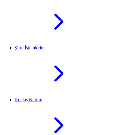
Şifre İşlemlerim
Koçtaş Kartım