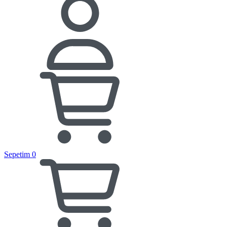
Sepetim
0