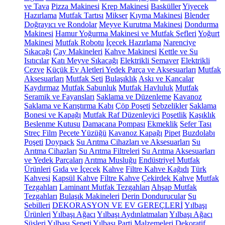
ve Tava
Pizza Makinesi
Krep Makinesi
Basküller
Yiyecek
Hazırlama
Mutfak Tartısı
Mikser
Kıyma Makinesi
Blender
Doğrayıcı ve Rondolar
Meyve Kurutma Makinesi
Dondurma
Makinesi
Hamur Yoğurma Makinesi ve Mutfak Şefleri
Yoğurt
Makinesi
Mutfak Robotu
İçecek Hazırlama
Narenciye
Sıkacağı
Çay Makineleri
Kahve Makinesi
Kettle ve Su
Isıtıcılar
Katı Meyve Sıkacağı
Elektrikli Semaver
Elektrikli
Cezve
Küçük Ev Aletleri Yedek Parça ve Aksesuarları
Mutfak
Aksesuarları
Mutfak Seti
Bulaşıklık
Askı ve Kancalar
Kaydırmaz
Mutfak Sabunluk
Mutfak Havluluk
Mutfak
Seramik ve Fayansları
Saklama ve Düzenleme
Kavanoz
Saklama ve Karıştırma Kabı
Çöp Poşeti
Sebzelikler
Saklama
Bonesi ve Kapağı
Mutfak Raf Düzenleyici
Poşetlik
Kaşıklık
Beslenme Kutusu
Damacana Pompası
Ekmeklik
Sefer Tası
Streç Film
Peçete Yüzüğü
Kavanoz Kapağı
Pipet
Buzdolabı
Poşeti
Doypack
Su Arıtma Cihazları ve Aksesuarları
Su
Arıtma Cihazları
Su Arıtma Filtreleri
Su Arıtma Aksesuarları
ve Yedek Parçaları
Arıtma Musluğu
Endüstriyel Mutfak
Ürünleri
Gıda ve İçecek
Kahve
Filtre Kahve Kağıdı
Türk
Kahvesi
Kapsül Kahve
Filtre Kahve
Çekirdek Kahve
Mutfak
Tezgahları
Laminant Mutfak Tezgahları
Ahşap Mutfak
Tezgahları
Bulaşık Makineleri
Derin Dondurucular
Su
Sebilleri
DEKORASYON VE EV GEREÇLERİ
Yılbaşı
Ürünleri
Yılbaşı Ağacı
Yılbaşı Aydınlatmaları
Yılbaşı Ağacı
Süsleri
Yılbaşı Sepeti
Yılbaşı Parti Malzemeleri
Dekoratif