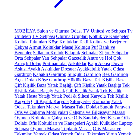
MOBİLYA
Salon ve Oturma Odası
TV Ünitesi ve Sehpası
Tv
Üniteleri
TV Sehpası
Oturma Grupları
Koltuk ve Kanepeler
Koltuk Takımları
Köşe Koltuklar
Tekli Koltuk ve Berjerler
Çekyat
Armut Koltuklar
Masaj Koltuğu
Puf
Bank ve
Benchler
Sallanan Koltuk
Kitaplık
Sehpalar
Zigon Sehpalar
Orta Sehpalar
Yan Sehpalar
Gazetelik
Antre ve Hol
Çok
Amaçlı Dolap
Portmantolar
Askılıklar
Kapı Askısı
Duvar
Askısı
Ayaklı Askılıklar
Dresuar
Ayakkabılık
Yatak Odası
Gardırop
Kapaklı Gardırop
Sürgülü Gardırop
Bez Gardırop
Açık Dolap
Köşe Gardırop
Yüklük
Baza
Tek Kişilik Baza
Çift Kişilik Baza
Yatak Başlığı
Çift Kişilik Yatak Başlığı
Tek
Kişilik Yatak Başlığı
Yatak
Çift Kişilik Yatak
Tek Kişilik
Yatak
Hasta Yatağı
Yatak Pedi & Şiltesi
Karyola
Tek Kişilik
Karyola
Çift Kişilik Karyola
Şifonyerler
Komodin
Yatak
Odası Takımları
Makyaj Masası
Takı Dolabı
Sandık
Paravan
Ofis ve Çalışma Mobilyaları
Çalışma ve Bilgisayar Masası
Oyuncu Koltukları
Çalışma ve Ofis Sandalyeleri
Keson
Ofis
Dolabı
Ofis Koltukları ve Kanepeleri
Ayaklı Küllükler
Laptop
Sehpası
Oyuncu Masası
Toplantı Masası
Ofis Masası ve
Takımları
Yemek Odası
Yemek Odası Takımları
Vitrin
Yemek