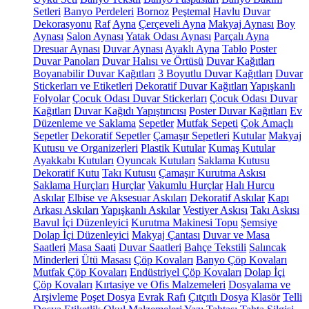
Setleri
Banyo Perdeleri
Bornoz
Peştemal
Havlu
Duvar
Dekorasyonu
Raf
Ayna
Çerçeveli Ayna
Makyaj Aynası
Boy
Aynası
Salon Aynası
Yatak Odası Aynası
Parçalı Ayna
Dresuar Aynası
Duvar Aynası
Ayaklı Ayna
Tablo
Poster
Duvar Panoları
Duvar Halısı ve Örtüsü
Duvar Kağıtları
Boyanabilir Duvar Kağıtları
3 Boyutlu Duvar Kağıtları
Duvar
Stickerları ve Etiketleri
Dekoratif Duvar Kağıtları
Yapışkanlı
Folyolar
Çocuk Odası Duvar Stickerları
Çocuk Odası Duvar
Kağıtları
Duvar Kağıdı Yapıştırıcısı
Poster Duvar Kağıtları
Ev
Düzenleme ve Saklama
Sepetler
Mutfak Sepeti
Çok Amaçlı
Sepetler
Dekoratif Sepetler
Çamaşır Sepetleri
Kutular
Makyaj
Kutusu ve Organizerleri
Plastik Kutular
Kumaş Kutular
Ayakkabı Kutuları
Oyuncak Kutuları
Saklama Kutusu
Dekoratif Kutu
Takı Kutusu
Çamaşır Kurutma Askısı
Saklama Hurçları
Hurçlar
Vakumlu Hurçlar
Halı Hurcu
Askılar
Elbise ve Aksesuar Askıları
Dekoratif Askılar
Kapı
Arkası Askıları
Yapışkanlı Askılar
Vestiyer Askısı
Takı Askısı
Bavul İçi Düzenleyici
Kurutma Makinesi Topu
Şemsiye
Dolap İçi Düzenleyici
Makyaj Çantası
Duvar ve Masa
Saatleri
Masa Saati
Duvar Saatleri
Bahçe Tekstili
Salıncak
Minderleri
Ütü Masası
Çöp Kovaları
Banyo Çöp Kovaları
Mutfak Çöp Kovaları
Endüstriyel Çöp Kovaları
Dolap İçi
Çöp Kovaları
Kırtasiye ve Ofis Malzemeleri
Dosyalama ve
Arşivleme
Poşet Dosya
Evrak Rafı
Çıtçıtlı Dosya
Klasör
Telli