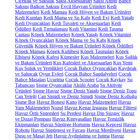
Çiçeklik ve Saksılık
Saksı Aksesuarları
Saksı Altlığı
Bahçe
Saksısı
Balkon Saksısı
Evcil Hayvan Ürünleri
Kedi
Malzemeleri
Kedi Maması
Kedi Hijyen ve Bakım Ürünleri
Kedi Kumları
Kedi Mama ve Su Kabı
Kedi Evi
Kedi Yatağı
Kedi Oyuncakları
Kedi Tuvaleti ve Aksesuarları
Kedi
Ödülleri
Kedi Tırmalaması
Kedi Vitamini
Kedi Taşıma
Çantası
Köpek Malzemeleri
Köpek Yatağı
Köpek Vitamini
Köpek Oyuncakları
Köpek Mama ve Su Kabı
Köpek
Güvenlik
Köpek Hijyen ve Bakım Ürünleri
Köpek Ödülleri
Köpek Maması
Köpek Kulübesi
Köpek Tasmaları
Köpek
Elbisesi
Köpek Kafesi
Kümesler
Kuş Malzemeleri
Kuş Sağlık
ve Bakım Ürünleri
Kuş Kafesleri ve Aksesuarları
Kuş Yemi
Kuş Suluk ve Yemlikleri
Çocuk Bahçe Oyuncakları
Kaydırak
ve Salıncak
Oyun Evleri
Çocuk Bahçe Sandalyeleri
Çocuk
Bahçe Masaları
Uçurtma
Çocuk Scooter
Çocuk Kaykay
Su
Tabancası
Şişme Oyuncaklar
Akülü Araba
Su Aktivite
Ürünleri
Şişme Havuz
Şişme Deniz Yatağı
Şişme Deniz Topu
Can Yeleği
Can Simidi ve Deniz Simidi
Şişme Deniz Kolluğu
Şişme Bot
Havuz Bonesi
Kano
Havuz Malzemeleri
Havuz
Yapı Malzemeleri
Nozul
Havuz Kenar Izgarası
Havuz Filtresi
Havuz Örtü Sistemleri
Su Perdesi
Havuz Dip Süzgeç
Havuz
ve Dozaj Pompası
Havuz Kimyasalları
Havuz Temizlik
Ekipmanları
Havuz Süpürge Hortumu
Havuz Kepçesi
Havuz
Robotu
Havuz Süpürgesi ve Fırçası
Havuz Merdiveni
Havuz
Duşu ve Masaj Jeti
Havuz Aydınlatma ve Isıtma
Havuz