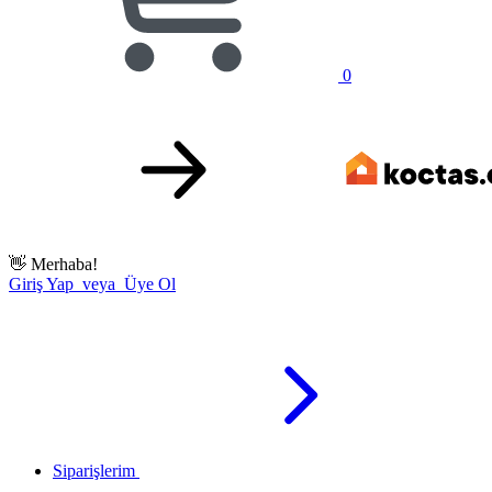
0
👋
Merhaba!
Giriş Yap veya Üye Ol
Siparişlerim