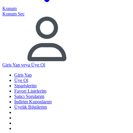
Konum
Konum Seç
Giriş Yap
veya Üye Ol
Giriş Yap
Üye Ol
Siparişlerim
Favori Listelerim
Satıcı Sorularım
İndirim Kuponlarım
Üyelik Bilgilerim