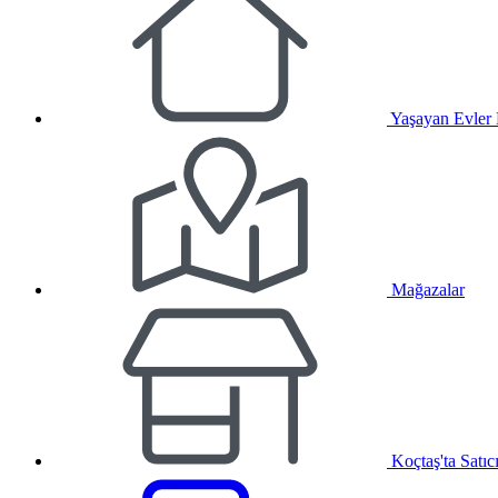
Yaşayan Evler
Mağazalar
Koçtaş'ta Satıc