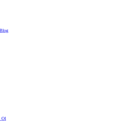
 Blog
ı Ol