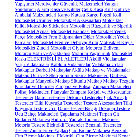
Yapıştırıcı
Merdivenler
Güvenlik Malzemeleri
Yangın
Söndürücü
Alarm
Kasa ve Kilitler
Çelik Kasa
Kilit
Kutu ve
Ambalaj Malzemeleri
Kargo Kutusu
Kargo Poşeti
Koli
Motosiklet Ürünleri
Motorsiklet Aksesuarları
Motosiklet
Kilidi
Motosiklet Stickerları
Motosiklet Rüzgarlık ve Siperlik
Motosiklet Aynası
Motosiklet Brandası
Motorsiklet Yedek
Parça
Motosiklet Fren Ekipmanları
Diğer Motosiklet Yedek
Parçaları
Motosiklet Fren ve Debriyaj Kolu
Motosiklet Kayışı
Motosiklet Zinciri
Motosiklet Giyim
Motorcu Eldiveni
Motorcu Botu ve Ayakkabısı
Motorcu Yağmurluk
Motosiklet
Kaskı
ELEKTRİKLİ EL ALETLERİ
Akülü Vidalamalar
Şarjlı Vidalamalar
Kablolu Vidalamalar
Vidalama Uçları
Matkaplar
Darbeli Matkaplar
Akülü Matkap ve Vidalamalar
Matkap Ucu ve Setleri
Somun Sıkma Makineleri
Darbesiz
Matkaplar
Manyetik Matkap
Sütunlu Matkap
Matkap Tezgahı
Kırıcılar ve Deliciler
Zımpara ve Polisaj
Zımpara Makineleri
Polisaj Makineleri
Planyalar
Zımpara Kağıdı ve Aksesuarları
Testereler
Daire Testereler
Dekupaj Testereler
Çok Amaçlı
Testereler
Tilki Kuyruğu Testereler
Testere Aksesuarları
Tilki
Kuyruğu Testere Ucu
Daire Testere Bıçağı
Dekupaj Testere
Ucu
Bahçe Makineleri
Çapalama Makinesi
Tırpan
Çit
Budama Makinesi
Hidrofor
Yaprak Toplama Makinesi
Motorlu Testere
Elektrikli Testereler
Benzinli Testereler
Testere Zincirleri ve Yağları
Çim Biçme Makinesi
Benzinli
Çim Biçme Makinesi
Elektrikli Çim Biçme Makinesi
Kenar