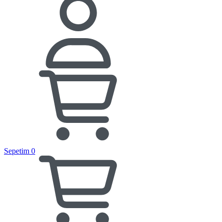
Sepetim
0