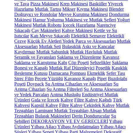
ve Tava
Pizza Makinesi
Krep Makinesi
Basküller
Yiyecek
Hazırlama
Mutfak Tartısı
Mikser
Kıyma Makinesi
Blender
Doğrayıcı ve Rondolar
Meyve Kurutma Makinesi
Dondurma
Makinesi
Hamur Yoğurma Makinesi ve Mutfak Şefleri
Yoğurt
Makinesi
Mutfak Robotu
İçecek Hazırlama
Narenciye
Sıkacağı
Çay Makineleri
Kahve Makinesi
Kettle ve Su
Isıtıcılar
Katı Meyve Sıkacağı
Elektrikli Semaver
Elektrikli
Cezve
Küçük Ev Aletleri Yedek Parça ve Aksesuarları
Mutfak
Aksesuarları
Mutfak Seti
Bulaşıklık
Askı ve Kancalar
Kaydırmaz
Mutfak Sabunluk
Mutfak Havluluk
Mutfak
Seramik ve Fayansları
Saklama ve Düzenleme
Kavanoz
Saklama ve Karıştırma Kabı
Çöp Poşeti
Sebzelikler
Saklama
Bonesi ve Kapağı
Mutfak Raf Düzenleyici
Poşetlik
Kaşıklık
Beslenme Kutusu
Damacana Pompası
Ekmeklik
Sefer Tası
Streç Film
Peçete Yüzüğü
Kavanoz Kapağı
Pipet
Buzdolabı
Poşeti
Doypack
Su Arıtma Cihazları ve Aksesuarları
Su
Arıtma Cihazları
Su Arıtma Filtreleri
Su Arıtma Aksesuarları
ve Yedek Parçaları
Arıtma Musluğu
Endüstriyel Mutfak
Ürünleri
Gıda ve İçecek
Kahve
Filtre Kahve Kağıdı
Türk
Kahvesi
Kapsül Kahve
Filtre Kahve
Çekirdek Kahve
Mutfak
Tezgahları
Laminant Mutfak Tezgahları
Ahşap Mutfak
Tezgahları
Bulaşık Makineleri
Derin Dondurucular
Su
Sebilleri
DEKORASYON VE EV GEREÇLERİ
Yılbaşı
Ürünleri
Yılbaşı Ağacı
Yılbaşı Aydınlatmaları
Yılbaşı Ağacı
Süsleri
Yılbaşı Sepeti
Yılbaşı Parti Malzemeleri
Dekoratif