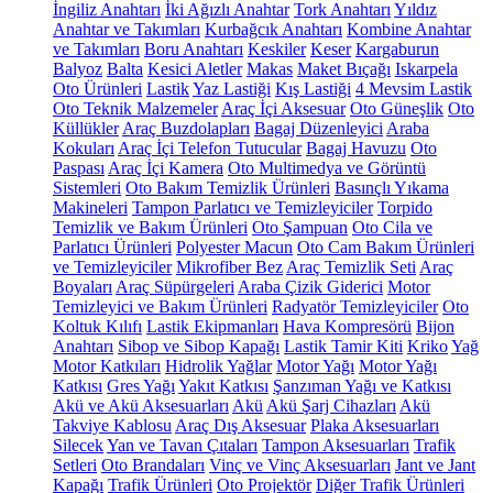
İngiliz Anahtarı
İki Ağızlı Anahtar
Tork Anahtarı
Yıldız
Anahtar ve Takımları
Kurbağcık Anahtarı
Kombine Anahtar
ve Takımları
Boru Anahtarı
Keskiler
Keser
Kargaburun
Balyoz
Balta
Kesici Aletler
Makas
Maket Bıçağı
Iskarpela
Oto Ürünleri
Lastik
Yaz Lastiği
Kış Lastiği
4 Mevsim Lastik
Oto Teknik Malzemeler
Araç İçi Aksesuar
Oto Güneşlik
Oto
Küllükler
Araç Buzdolapları
Bagaj Düzenleyici
Araba
Kokuları
Araç İçi Telefon Tutucular
Bagaj Havuzu
Oto
Paspası
Araç İçi Kamera
Oto Multimedya ve Görüntü
Sistemleri
Oto Bakım Temizlik Ürünleri
Basınçlı Yıkama
Makineleri
Tampon Parlatıcı ve Temizleyiciler
Torpido
Temizlik ve Bakım Ürünleri
Oto Şampuan
Oto Cila ve
Parlatıcı Ürünleri
Polyester Macun
Oto Cam Bakım Ürünleri
ve Temizleyiciler
Mikrofiber Bez
Araç Temizlik Seti
Araç
Boyaları
Araç Süpürgeleri
Araba Çizik Giderici
Motor
Temizleyici ve Bakım Ürünleri
Radyatör Temizleyiciler
Oto
Koltuk Kılıfı
Lastik Ekipmanları
Hava Kompresörü
Bijon
Anahtarı
Sibop ve Sibop Kapağı
Lastik Tamir Kiti
Kriko
Yağ
Motor Katkıları
Hidrolik Yağlar
Motor Yağı
Motor Yağı
Katkısı
Gres Yağı
Yakıt Katkısı
Şanzıman Yağı ve Katkısı
Akü ve Akü Aksesuarları
Akü
Akü Şarj Cihazları
Akü
Takviye Kablosu
Araç Dış Aksesuar
Plaka Aksesuarları
Silecek
Yan ve Tavan Çıtaları
Tampon Aksesuarları
Trafik
Setleri
Oto Brandaları
Vinç ve Vinç Aksesuarları
Jant ve Jant
Kapağı
Trafik Ürünleri
Oto Projektör
Diğer Trafik Ürünleri