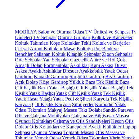
MOBİLYA
Salon ve Oturma Odası
TV Ünitesi ve Sehpası
Tv
Üniteleri
TV Sehpası
Oturma Grupları
Koltuk ve Kanepeler
Koltuk Takımları
Köşe Koltuklar
Tekli Koltuk ve Berjerler
Çekyat
Armut Koltuklar
Masaj Koltuğu
Puf
Bank ve
Benchler
Sallanan Koltuk
Kitaplık
Sehpalar
Zigon Sehpalar
Orta Sehpalar
Yan Sehpalar
Gazetelik
Antre ve Hol
Çok
Amaçlı Dolap
Portmantolar
Askılıklar
Kapı Askısı
Duvar
Askısı
Ayaklı Askılıklar
Dresuar
Ayakkabılık
Yatak Odası
Gardırop
Kapaklı Gardırop
Sürgülü Gardırop
Bez Gardırop
Açık Dolap
Köşe Gardırop
Yüklük
Baza
Tek Kişilik Baza
Çift Kişilik Baza
Yatak Başlığı
Çift Kişilik Yatak Başlığı
Tek
Kişilik Yatak Başlığı
Yatak
Çift Kişilik Yatak
Tek Kişilik
Yatak
Hasta Yatağı
Yatak Pedi & Şiltesi
Karyola
Tek Kişilik
Karyola
Çift Kişilik Karyola
Şifonyerler
Komodin
Yatak
Odası Takımları
Makyaj Masası
Takı Dolabı
Sandık
Paravan
Ofis ve Çalışma Mobilyaları
Çalışma ve Bilgisayar Masası
Oyuncu Koltukları
Çalışma ve Ofis Sandalyeleri
Keson
Ofis
Dolabı
Ofis Koltukları ve Kanepeleri
Ayaklı Küllükler
Laptop
Sehpası
Oyuncu Masası
Toplantı Masası
Ofis Masası ve
Takımları
Yemek Odası
Yemek Odası Takımları
Vitrin
Yemek