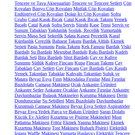
Tencere ve Tava Aksesuarları
Tencere ve Tencere Setleri
Çöp
Kovaları
Banyo Çöp Kovaları
Mutfak Çöp Kovaları
Endüstriyel Çöp Kovaları
Dolap İçi Çöp Kovaları
Sofra
Grubu
Çatal,Kaşık,Bıçak
Çatal Kaşık Bıçak Takımı
Yemek
Bıçağı
Çatal
Kaşık
Sofra Servis
Sürahi
Kase
Tepsi
Servis ve
Sunum Tabakları
Yağdanlık
Sosluk, Reçellik
Yumurtalık
Servis Maşa Seti
Şekerlik
Salata Kasesi
Peçetelik
Karaf
Kürdanlık
Çerezlik
Baharat Takımı
Bardak Altlığı
Ekmek
Sepeti
Pasta Sunumu
Pasta Takımı
Kek Fanusu
Bardak
Viski
Bardağı
Su Bardağı
Meşrubat Bardağı
Rakı Bardağı
Kadeh
Bardak Seti
Bira Bardağı
Shot Bardağı
Çay ve Kahve
Sunumu
Sütlük
Kahve Fincanı
Kupa
Fincan Takımı
Çay
Tabakları
Çay Setleri
Çay Fincanı
Çay Bardağı
Çay Kaşığı
Yemek Takımları
Tabaklar
Kahvaltı Takımları
Suluk ve
Matara
Beyaz Eşya
Fırın
Mikrodalga Fırınlar
Mini Fırınlar
Buzdolabı
Çamaşır Makinesi
Ocak
Ankastre Ürünleri
Ankastre Setler
Ankastre Ocaklar
Ankastre Fırınlar
Ankastre
Davlumbazlar
Bulaşık Makineleri
Kurutma Makinesi
Derin
Dondurucular
Su Sebilleri
Mini Buzdolabı
Davlumbazlar
Kurutmalı Çamaşır Makinesi
Beyaz Eşya Setleri
Aspiratörler
Beyaz Eşya Yedek Parça ve Bakım Ürünleri
Şarap Dolabı
Küçük Ev Aletleri
Kızartma ve Pişirme Makineleri
Mısır
Patlatma Makinesi
Fritöz
Ekmek Yapma Makinesi
Ekmek
Kızartma Makinesi
Tost Makinesi
Buharlı Pişirici
Elektrikli
Izgara
Waffle Makinesi
Yumurta Haşlayıcı
Elektrikli Tencere