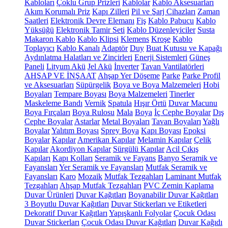
Kabloları
Çoklu Grup Prizleri
Kablolar
Kablo Aksesuarları
Akım Korumalı Priz
Kapı Zilleri
Pil ve Şarj Cihazları
Zaman
Saatleri
Elektronik Devre Elemanı
Fiş
Kablo Pabucu
Kablo
Yüksüğü
Elektronik Tamir Seti
Kablo Düzenleyiciler
Susta
Makaron Kablo
Kablo Klipsi
Klemens
Kroşe
Kablo
Toplayıcı
Kablo Kanalı
Adaptör
Duy
Buat Kutusu ve Kapağı
Aydınlatma Halatları ve Zincirleri
Enerji Sistemleri
Güneş
Paneli
Lityum Akü
Jel Akü
İnverter
Tavan Vantilatörleri
AHŞAP VE İNŞAAT
Ahşap Yer Döşeme
Parke
Parke Profil
ve Aksesuarları
Süpürgelik
Boya ve Boya Malzemeleri
Hobi
Boyaları
Tempare Boyası
Boya Malzemeleri
Tinerler
Maskeleme Bandı
Vernik
Spatula
Hışır Örtü
Duvar Macunu
Boya Fırçaları
Boya Rulosu
Mala
Boya
İç Cephe Boyalar
Dış
Cephe Boyalar
Astarlar
Metal Boyaları
Tavan Boyaları
Yağlı
Boyalar
Yalıtım Boyası
Sprey Boya
Kapı Boyası
Epoksi
Boyalar
Kapılar
Amerikan Kapılar
Melamin Kapılar
Çelik
Kapılar
Akordiyon Kapılar
Sürgülü Kapılar
Acil Çıkış
Kapıları
Kapı Kolları
Seramik ve Fayans
Banyo Seramik ve
Fayansları
Yer Seramik ve Fayansları
Mutfak Seramik ve
Fayansları
Karo
Mozaik
Mutfak Tezgahları
Laminant Mutfak
Tezgahları
Ahşap Mutfak Tezgahları
PVC Zemin Kaplama
Duvar Ürünleri
Duvar Kağıtları
Boyanabilir Duvar Kağıtları
3 Boyutlu Duvar Kağıtları
Duvar Stickerları ve Etiketleri
Dekoratif Duvar Kağıtları
Yapışkanlı Folyolar
Çocuk Odası
Duvar Stickerları
Çocuk Odası Duvar Kağıtları
Duvar Kağıdı