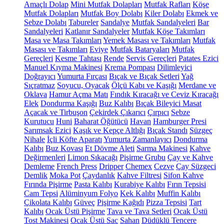
Amaçlı Dolap
Mini Mutfak Dolapları
Mutfak Rafları
Köşe
Mutfak Dolapları
Mutfak Boy Dolabı
Kiler Dolabı
Ekmek ve
Sebze Dolabı
Tabureler
Sandalye
Mutfak Sandalyeleri
Bar
Sandalyeleri
Katlanır Sandalyeler
Mutfak Köşe Takımları
Masa ve Masa Takımları
Yemek Masası ve Takımları
Mutfak
Masası ve Takımları
Eviye
Mutfak Bataryaları
Mutfak
Gereçleri
Kesme Tahtası
Rende
Servis Gereçleri
Patates Ezici
Manuel Kıyma Makinesi
Krema Pompası
Dilimleyici
Doğrayıcı
Yumurta Fırçası
Bıçak ve Bıçak Setleri
Yağ
Sıçratmaz
Soyucu, Oyacak
Ölçü Kabı ve Kaşığı
Merdane ve
Oklava
Hamur Açma Matı
Fındık Kıracağı ve Ceviz Kıracağı
Elek
Dondurma Kaşığı
Buz Kalıbı
Bıçak Bileyici Masat
Açacak ve Tirbuşon
Çekirdek Çıkarıcı
Çırpıcı
Sebze
Kurutucu
Huni
Baharat Öğütücü
Havan
Hamburger Presi
Sarımsak Ezici
Kaşık ve Kepçe Altlığı
Bıçak Standı
Süzgeç
Nihale
İçli Köfte Aparatı
Yumurta Zamanlayıcı
Dondurma
Kalıbı
Buz Kovası
Et Dövme Aleti
Sarma Makinesi
Kahve
Değirmenleri
Limon Sıkacağı
Pişirme Grubu
Çay ve Kahve
Demleme
French Press
Dripper
Chemex
Cezve
Çay Süzgeci
Demlik
Moka Pot
Çaydanlık
Kahve Filtresi
Sifon Kahve
Fırında Pişirme
Pasta Kalıbı
Kurabiye Kalıbı
Fırın Tepsisi
Cam Tepsi
Alüminyum Folyo
Kek Kalıbı
Muffin Kalıbı
Çikolata Kalıbı
Güveç
Pişirme Kağıdı
Pizza Tepsisi
Tart
Kalıbı
Ocak Üstü Pişirme
Tava ve Tava Setleri
Ocak Üstü
Tost Makinesi
Ocak Üstü Sac
Sahan
Düdüklü Tencere