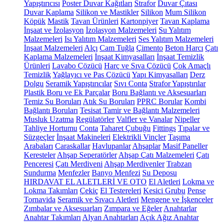
Yapıştırıcısı
Poster Duvar Kağıtları
Strafor
Duvar Çıtası
Duvar Kaplama
Silikon ve Mastikler
Silikon
Mum Silikon
Köpük
Mastik
Tavan Ürünleri
Kartonpiyer
Tavan Kaplama
İnşaat ve İzolasyon
İzolasyon Malzemeleri
Su Yalıtım
Malzemeleri
Isı Yalıtım Malzemeleri
Ses Yalıtım Malzemeleri
İnşaat Malzemeleri
Alçı
Cam Tuğla
Çimento
Beton Harcı
Çatı
Kaplama Malzemeleri
İnşaat Kimyasalları
İnşaat Temizlik
Ürünleri
Lavabo Çözücü
Harç ve Sıva Çözücü
Çok Amaçlı
Temizlik
Yağlayıcı ve Pas Çözücü
Yapı Kimyasalları
Derz
Dolgu
Seramik Yapıştırıcılar
Sıvı Conta
Strafor Yapıştırılar
Plastik Boru ve Ek Parçalar
Boru Bağlantı ve Aksesuarları
Temiz Su Boruları
Atık Su Boruları
PPRC Borular
Kombi
Bağlantı Boruları
Tesisat Tamir ve Bağlantı Malzemeleri
Musluk Uzatma
Regülatörler
Valfler ve Vanalar
Nipeller
Tahliye Hortumu
Conta
Taharet Çubuğu
Fittings
Tıpalar ve
Süzgeçler
İnşaat Makineleri
Elektrikli Vinçler
Taşıma
Arabaları
Caraskallar
Havlupanlar
Ahşaplar
Masif Paneller
Keresteler
Ahşap Seperatörler
Ahşap Çatı Malzemeleri
Çatı
Penceresi
Çatı Merdiveni
Ahşap Merdivenler
Trabzan
Sundurma
Menfezler
Banyo Menfezi
Su Deposu
HIRDAVAT EL ALETLERİ VE OTO
El Aletleri
Lokma ve
Lokma Takımları
Çekiç
El Testereleri
Kesici Grubu
Pense
Tornavida
Seramik ve Sıvacı Aletleri
Mengene ve İşkenceler
Zımbalar ve Aksesuarları
Zımpara ve Eğeler
Anahtarlar
Anahtar Takımları
Alyan Anahtarları
Açık Ağız Anahtar