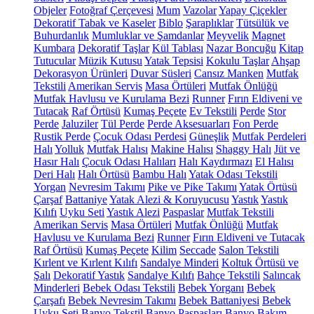
Objeler
Fotoğraf Çerçevesi
Mum
Vazolar
Yapay Çiçekler
Dekoratif Tabak ve Kaseler
Biblo
Şaraplıklar
Tütsülük ve
Buhurdanlık
Mumluklar ve Şamdanlar
Meyvelik
Magnet
Kumbara
Dekoratif Taşlar
Kül Tablası
Nazar Boncuğu
Kitap
Tutucular
Müzik Kutusu
Yatak Tepsisi
Kokulu Taşlar
Ahşap
Dekorasyon Ürünleri
Duvar Süsleri
Cansız Manken
Mutfak
Tekstili
Amerikan Servis
Masa Örtüleri
Mutfak Önlüğü
Mutfak Havlusu ve Kurulama Bezi
Runner
Fırın Eldiveni ve
Tutacak
Raf Örtüsü
Kumaş Peçete
Ev Tekstili
Perde
Stor
Perde
Jaluziler
Tül Perde
Perde Aksesuarları
Fon Perde
Rustik Perde
Çocuk Odası Perdesi
Güneşlik
Mutfak Perdeleri
Halı
Yolluk
Mutfak Halısı
Makine Halısı
Shaggy Halı
Jüt ve
Hasır Halı
Çocuk Odası Halıları
Halı Kaydırmazı
El Halısı
Deri Halı
Halı Örtüsü
Bambu Halı
Yatak Odası Tekstili
Yorgan
Nevresim Takımı
Pike ve Pike Takımı
Yatak Örtüsü
Çarşaf
Battaniye
Yatak Alezi & Koruyucusu
Yastık
Yastık
Kılıfı
Uyku Seti
Yastık Alezi
Paspaslar
Mutfak Tekstili
Amerikan Servis
Masa Örtüleri
Mutfak Önlüğü
Mutfak
Havlusu ve Kurulama Bezi
Runner
Fırın Eldiveni ve Tutacak
Raf Örtüsü
Kumaş Peçete
Kilim
Seccade
Salon Tekstili
Kırlent ve Kırlent Kılıfı
Sandalye Minderi
Koltuk Örtüsü ve
Şalı
Dekoratif Yastık
Sandalye Kılıfı
Bahçe Tekstili
Salıncak
Minderleri
Bebek Odası Tekstili
Bebek Yorganı
Bebek
Çarşafı
Bebek Nevresim Takımı
Bebek Battaniyesi
Bebek
Uyku Seti
Banyo Tekstil
Banyo Paspasları
Banyo Bakım