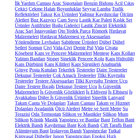
İlk Yardım Çantası
Araç Sigortaları
Benzin Bidonu
Acil Çıkış
Çekici
Çekme Halatı
Boyunluklar
Seyyar Lamba
Trafik
Reflektörleri
Takoz
Kış Ürünleri
Yağmur Kaydırıcılar
Ölçüm
Aletleri
Buz Kazıyıcı
Cam Suyu
Lastik Kar Paleti
Kışlık Set
Ürünler
Antifrizler
Buğu Giderici
Lastik Zinciri
Elektrikli
Araç Şarj İstasyonları
Oto Yedek Parça
Römork
Hırdavat
Malzemeleri
Hırdavat Malzemesi ve Aksesuarları
Yönlendirme Levhaları
Sabitleme Ürünleri
Dübel
Dübel
Setleri
Somun
Çivi
Vida-Çivi
Demir Pul
Vida
Civata
Köşebent
Kapı ve Pencere Malzemeleri
Menteşe
Kapı Kolları
Yalıtım Bantları
Stoper
Sineklik
Pencere Kolu
Kapı Hidroliği
Kapı Dürbünü
Kapı Kilitleri
Kapı Sürgüleri
Anahtarlık
Gönye
Posta Kutuları
Tekerlek
Testereler
Daire Testereler
Dekupaj Testereler
Çok Amaçlı Testereler
Tilki Kuyruğu
Testereler
Testere Aksesuarları
Tilki Kuyruğu Testere Ucu
Daire Testere Bıçağı
Dekupaj Testere Ucu
İş Güvenlik
Malzemeleri
İş Güvenlik Gözlükleri
İş Eldiveni
İş Elbisesi
İş
Ayakkabısı
Diğer İş Güvenlik Ürünleri
Siperlik
Lanyard
Takım Çanta Ve Dolapları
Takım Çantası
Takım ve Hizmet
Dolapları
Avadanlık
Ölçü Aletleri
Metre ve Şerit Metre
Su
Terazisi
Oda Termostatı
Silikon ve Mastikler
Silikon
Mum
Silikon
Köpük
Mastik
Yapıştırıcı ve Bantlar
Bant
Teflon Bant
Elektrik Bandı
Kaydırmaz Bant
Koli Bandı
Çift Taraflı Bant
Alüminyum Bant
İzolasyon Bandı
Yapıştırıcılar
Tutkal
Kimyasal Dübeller
Japon Yapıştırıcıları
Epoksi
Hızlı