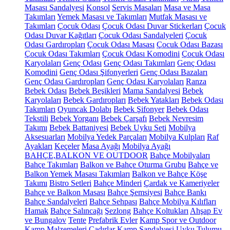
Masası Sandalyesi
Konsol
Servis Masaları
Masa ve Masa
Takımları
Yemek Masası ve Takımları
Mutfak Masası ve
Takımları
Çocuk Odası
Çocuk Odası Duvar Stickerları
Çocuk
Odası Duvar Kağıtları
Çocuk Odası Sandalyeleri
Çocuk
Odası Gardıropları
Çocuk Odası Masası
Çocuk Odası Bazası
Çocuk Odası Takımları
Çocuk Odası Komodini
Çocuk Odası
Karyolaları
Genç Odası
Genç Odası Takımları
Genç Odası
Komodini
Genç Odası Şifonyerleri
Genç Odası Bazaları
Genç Odası Gardıropları
Genç Odası Karyolaları
Ranza
Bebek Odası
Bebek Beşikleri
Mama Sandalyesi
Bebek
Karyolaları
Bebek Gardıropları
Bebek Yatakları
Bebek Odası
Takımları
Oyuncak Dolabı
Bebek Şifonyer
Bebek Odası
Tekstili
Bebek Yorganı
Bebek Çarşafı
Bebek Nevresim
Takımı
Bebek Battaniyesi
Bebek Uyku Seti
Mobilya
Aksesuarları
Mobilya Yedek Parçaları
Mobilya Kulpları
Raf
Ayakları
Keçeler
Masa Ayağı
Mobilya Ayağı
BAHÇE,BALKON VE OUTDOOR
Bahçe Mobilyaları
Bahçe Takımları
Balkon ve Bahçe Oturma Grubu
Bahçe ve
Balkon Yemek Masası Takımları
Balkon ve Bahçe Köşe
Takımı
Bistro Setleri
Bahçe Minderi
Çardak ve Kameriyeler
Bahçe ve Balkon Masası
Bahçe Şemsiyesi
Bahçe Bankı
Bahçe Sandalyeleri
Bahçe Sehpası
Bahçe Mobilya Kılıfları
Hamak
Bahçe Salıncağı
Şezlong
Bahçe Koltukları
Ahşap Ev
ve Bungalov
Tente
Prefabrik Evler
Kamp Spor ve Outdoor
Kamp Malzemeleri
Çadırlar
Kamp Sandalyesi
Uyku Tulumu