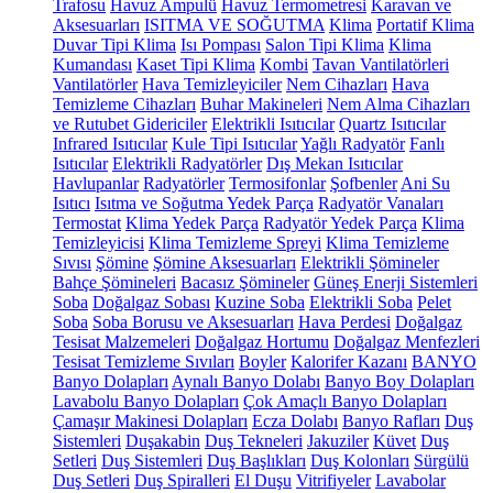
Trafosu
Havuz Ampulü
Havuz Termometresi
Karavan ve
Aksesuarları
ISITMA VE SOĞUTMA
Klima
Portatif Klima
Duvar Tipi Klima
Isı Pompası
Salon Tipi Klima
Klima
Kumandası
Kaset Tipi Klima
Kombi
Tavan Vantilatörleri
Vantilatörler
Hava Temizleyiciler
Nem Cihazları
Hava
Temizleme Cihazları
Buhar Makineleri
Nem Alma Cihazları
ve Rutubet Gidericiler
Elektrikli Isıtıcılar
Quartz Isıtıcılar
Infrared Isıtıcılar
Kule Tipi Isıtıcılar
Yağlı Radyatör
Fanlı
Isıtıcılar
Elektrikli Radyatörler
Dış Mekan Isıtıcılar
Havlupanlar
Radyatörler
Termosifonlar
Şofbenler
Ani Su
Isıtıcı
Isıtma ve Soğutma Yedek Parça
Radyatör Vanaları
Termostat
Klima Yedek Parça
Radyatör Yedek Parça
Klima
Temizleyicisi
Klima Temizleme Spreyi
Klima Temizleme
Sıvısı
Şömine
Şömine Aksesuarları
Elektrikli Şömineler
Bahçe Şömineleri
Bacasız Şömineler
Güneş Enerji Sistemleri
Soba
Doğalgaz Sobası
Kuzine Soba
Elektrikli Soba
Pelet
Soba
Soba Borusu ve Aksesuarları
Hava Perdesi
Doğalgaz
Tesisat Malzemeleri
Doğalgaz Hortumu
Doğalgaz Menfezleri
Tesisat Temizleme Sıvıları
Boyler
Kalorifer Kazanı
BANYO
Banyo Dolapları
Aynalı Banyo Dolabı
Banyo Boy Dolapları
Lavabolu Banyo Dolapları
Çok Amaçlı Banyo Dolapları
Çamaşır Makinesi Dolapları
Ecza Dolabı
Banyo Rafları
Duş
Sistemleri
Duşakabin
Duş Tekneleri
Jakuziler
Küvet
Duş
Setleri
Duş Sistemleri
Duş Başlıkları
Duş Kolonları
Sürgülü
Duş Setleri
Duş Spiralleri
El Duşu
Vitrifiyeler
Lavabolar