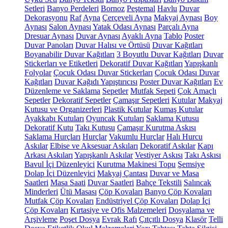
Setleri
Banyo Perdeleri
Bornoz
Peştemal
Havlu
Duvar
Dekorasyonu
Raf
Ayna
Çerçeveli Ayna
Makyaj Aynası
Boy
Aynası
Salon Aynası
Yatak Odası Aynası
Parçalı Ayna
Dresuar Aynası
Duvar Aynası
Ayaklı Ayna
Tablo
Poster
Duvar Panoları
Duvar Halısı ve Örtüsü
Duvar Kağıtları
Boyanabilir Duvar Kağıtları
3 Boyutlu Duvar Kağıtları
Duvar
Stickerları ve Etiketleri
Dekoratif Duvar Kağıtları
Yapışkanlı
Folyolar
Çocuk Odası Duvar Stickerları
Çocuk Odası Duvar
Kağıtları
Duvar Kağıdı Yapıştırıcısı
Poster Duvar Kağıtları
Ev
Düzenleme ve Saklama
Sepetler
Mutfak Sepeti
Çok Amaçlı
Sepetler
Dekoratif Sepetler
Çamaşır Sepetleri
Kutular
Makyaj
Kutusu ve Organizerleri
Plastik Kutular
Kumaş Kutular
Ayakkabı Kutuları
Oyuncak Kutuları
Saklama Kutusu
Dekoratif Kutu
Takı Kutusu
Çamaşır Kurutma Askısı
Saklama Hurçları
Hurçlar
Vakumlu Hurçlar
Halı Hurcu
Askılar
Elbise ve Aksesuar Askıları
Dekoratif Askılar
Kapı
Arkası Askıları
Yapışkanlı Askılar
Vestiyer Askısı
Takı Askısı
Bavul İçi Düzenleyici
Kurutma Makinesi Topu
Şemsiye
Dolap İçi Düzenleyici
Makyaj Çantası
Duvar ve Masa
Saatleri
Masa Saati
Duvar Saatleri
Bahçe Tekstili
Salıncak
Minderleri
Ütü Masası
Çöp Kovaları
Banyo Çöp Kovaları
Mutfak Çöp Kovaları
Endüstriyel Çöp Kovaları
Dolap İçi
Çöp Kovaları
Kırtasiye ve Ofis Malzemeleri
Dosyalama ve
Arşivleme
Poşet Dosya
Evrak Rafı
Çıtçıtlı Dosya
Klasör
Telli