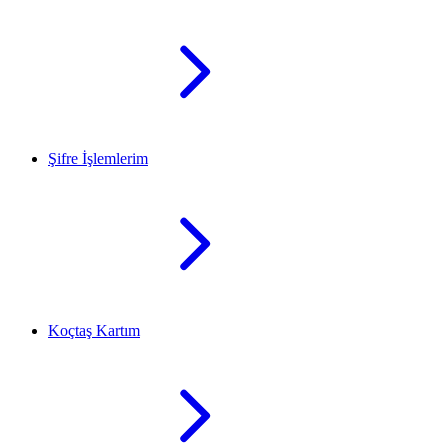
Şifre İşlemlerim
Koçtaş Kartım