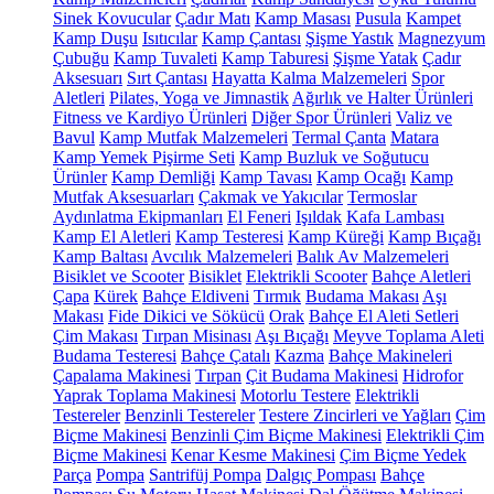
Sinek Kovucular
Çadır Matı
Kamp Masası
Pusula
Kampet
Kamp Duşu
Isıtıcılar
Kamp Çantası
Şişme Yastık
Magnezyum
Çubuğu
Kamp Tuvaleti
Kamp Taburesi
Şişme Yatak
Çadır
Aksesuarı
Sırt Çantası
Hayatta Kalma Malzemeleri
Spor
Aletleri
Pilates, Yoga ve Jimnastik
Ağırlık ve Halter Ürünleri
Fitness ve Kardiyo Ürünleri
Diğer Spor Ürünleri
Valiz ve
Bavul
Kamp Mutfak Malzemeleri
Termal Çanta
Matara
Kamp Yemek Pişirme Seti
Kamp Buzluk ve Soğutucu
Ürünler
Kamp Demliği
Kamp Tavası
Kamp Ocağı
Kamp
Mutfak Aksesuarları
Çakmak ve Yakıcılar
Termoslar
Aydınlatma Ekipmanları
El Feneri
Işıldak
Kafa Lambası
Kamp El Aletleri
Kamp Testeresi
Kamp Küreği
Kamp Bıçağı
Kamp Baltası
Avcılık Malzemeleri
Balık Av Malzemeleri
Bisiklet ve Scooter
Bisiklet
Elektrikli Scooter
Bahçe Aletleri
Çapa
Kürek
Bahçe Eldiveni
Tırmık
Budama Makası
Aşı
Makası
Fide Dikici ve Sökücü
Orak
Bahçe El Aleti Setleri
Çim Makası
Tırpan Misinası
Aşı Bıçağı
Meyve Toplama Aleti
Budama Testeresi
Bahçe Çatalı
Kazma
Bahçe Makineleri
Çapalama Makinesi
Tırpan
Çit Budama Makinesi
Hidrofor
Yaprak Toplama Makinesi
Motorlu Testere
Elektrikli
Testereler
Benzinli Testereler
Testere Zincirleri ve Yağları
Çim
Biçme Makinesi
Benzinli Çim Biçme Makinesi
Elektrikli Çim
Biçme Makinesi
Kenar Kesme Makinesi
Çim Biçme Yedek
Parça
Pompa
Santrifüj Pompa
Dalgıç Pompası
Bahçe