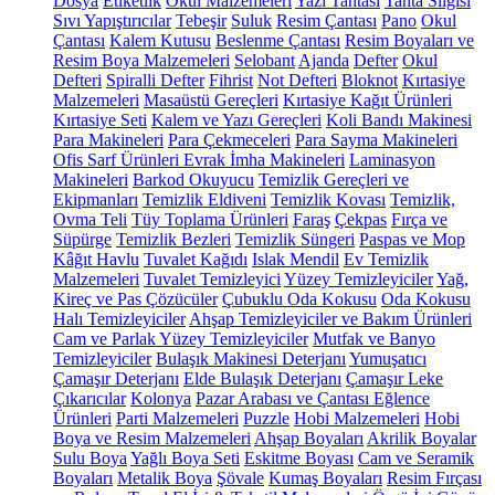
Dosya
Etiketlik
Okul Malzemeleri
Yazı Tahtası
Tahta Silgisi
Sıvı Yapıştırıcılar
Tebeşir
Suluk
Resim Çantası
Pano
Okul
Çantası
Kalem Kutusu
Beslenme Çantası
Resim Boyaları ve
Resim Boya Malzemeleri
Selobant
Ajanda
Defter
Okul
Defteri
Spiralli Defter
Fihrist
Not Defteri
Bloknot
Kırtasiye
Malzemeleri
Masaüstü Gereçleri
Kırtasiye Kağıt Ürünleri
Kırtasiye Seti
Kalem ve Yazı Gereçleri
Koli Bandı Makinesi
Para Makineleri
Para Çekmeceleri
Para Sayma Makineleri
Ofis Sarf Ürünleri
Evrak İmha Makineleri
Laminasyon
Makineleri
Barkod Okuyucu
Temizlik Gereçleri ve
Ekipmanları
Temizlik Eldiveni
Temizlik Kovası
Temizlik,
Ovma Teli
Tüy Toplama Ürünleri
Faraş
Çekpas
Fırça ve
Süpürge
Temizlik Bezleri
Temizlik Süngeri
Paspas ve Mop
Kâğıt Havlu
Tuvalet Kağıdı
Islak Mendil
Ev Temizlik
Malzemeleri
Tuvalet Temizleyici
Yüzey Temizleyiciler
Yağ,
Kireç ve Pas Çözücüler
Çubuklu Oda Kokusu
Oda Kokusu
Halı Temizleyiciler
Ahşap Temizleyiciler ve Bakım Ürünleri
Cam ve Parlak Yüzey Temizleyiciler
Mutfak ve Banyo
Temizleyiciler
Bulaşık Makinesi Deterjanı
Yumuşatıcı
Çamaşır Deterjanı
Elde Bulaşık Deterjanı
Çamaşır Leke
Çıkarıcılar
Kolonya
Pazar Arabası ve Çantası
Eğlence
Ürünleri
Parti Malzemeleri
Puzzle
Hobi Malzemeleri
Hobi
Boya ve Resim Malzemeleri
Ahşap Boyaları
Akrilik Boyalar
Sulu Boya
Yağlı Boya Seti
Eskitme Boyası
Cam ve Seramik
Boyaları
Metalik Boya
Şövale
Kumaş Boyaları
Resim Fırçası