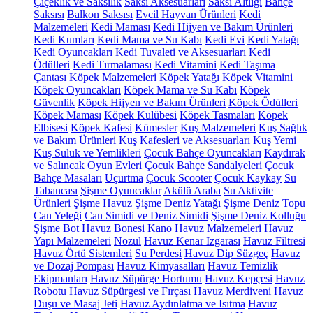
Çiçeklik ve Saksılık
Saksı Aksesuarları
Saksı Altlığı
Bahçe
Saksısı
Balkon Saksısı
Evcil Hayvan Ürünleri
Kedi
Malzemeleri
Kedi Maması
Kedi Hijyen ve Bakım Ürünleri
Kedi Kumları
Kedi Mama ve Su Kabı
Kedi Evi
Kedi Yatağı
Kedi Oyuncakları
Kedi Tuvaleti ve Aksesuarları
Kedi
Ödülleri
Kedi Tırmalaması
Kedi Vitamini
Kedi Taşıma
Çantası
Köpek Malzemeleri
Köpek Yatağı
Köpek Vitamini
Köpek Oyuncakları
Köpek Mama ve Su Kabı
Köpek
Güvenlik
Köpek Hijyen ve Bakım Ürünleri
Köpek Ödülleri
Köpek Maması
Köpek Kulübesi
Köpek Tasmaları
Köpek
Elbisesi
Köpek Kafesi
Kümesler
Kuş Malzemeleri
Kuş Sağlık
ve Bakım Ürünleri
Kuş Kafesleri ve Aksesuarları
Kuş Yemi
Kuş Suluk ve Yemlikleri
Çocuk Bahçe Oyuncakları
Kaydırak
ve Salıncak
Oyun Evleri
Çocuk Bahçe Sandalyeleri
Çocuk
Bahçe Masaları
Uçurtma
Çocuk Scooter
Çocuk Kaykay
Su
Tabancası
Şişme Oyuncaklar
Akülü Araba
Su Aktivite
Ürünleri
Şişme Havuz
Şişme Deniz Yatağı
Şişme Deniz Topu
Can Yeleği
Can Simidi ve Deniz Simidi
Şişme Deniz Kolluğu
Şişme Bot
Havuz Bonesi
Kano
Havuz Malzemeleri
Havuz
Yapı Malzemeleri
Nozul
Havuz Kenar Izgarası
Havuz Filtresi
Havuz Örtü Sistemleri
Su Perdesi
Havuz Dip Süzgeç
Havuz
ve Dozaj Pompası
Havuz Kimyasalları
Havuz Temizlik
Ekipmanları
Havuz Süpürge Hortumu
Havuz Kepçesi
Havuz
Robotu
Havuz Süpürgesi ve Fırçası
Havuz Merdiveni
Havuz
Duşu ve Masaj Jeti
Havuz Aydınlatma ve Isıtma
Havuz