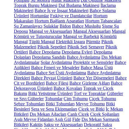
Pompası
Su Motoru
Hasat Makinesi
Dal Öğütme Makinesi
Toprak Burgu Makinesi
Dal Budama Makinesi
İlaçlama
Makineleri
Bahçe İş ve İnşaat Makineleri
Bahçe Sulama
Ürünleri
Hortumlar
Fıskiye ve Damlatıcılar
Hortum
Makaraları
Hortum Bağlantı Aparatları
Hortum Tabancaları
Su Zamanlayıcı
Sulaklar
Bidon
Bahçe Musluğu
Şişme Su
Deposu
Mangal ve Aksesuarları
Mangal Aksesuarları
Mangal
Kömürü ve Tutuşturucular
Mangal ve Barbekü
Kömürlü
Mangal
Tüplü Mangal
Elektrikli Izgara
Pürmüz
Piknik
Malzemeleri
Piknik Sepetleri
Piknik Seti
Semaver
Piknik
Örtüleri
Bahçe Depolama
Depolama Evleri
Depolama
Dolapları
Depolama Sandığı
Bahçe Aydınlatma
Dış Mekan
Aydınlatmalar
Solar Aydınlatma
Projektör ve Sensörler
Bahçe
Aplikleri
Bahçe Feneri ve Meşaleler
Bahçe Masa Üstü
Aydınlatma
Bahçe Set Üstü Aydınlatma
Bahçe Aydınlatma
Direkleri
Bahçe Peyzaj Ürünleri
Bahçe Yer Döşemeleri
Bahçe
Çit ve Bordürleri
Bahçe Filesi
Bahçe Gizleme Ağları
Bahçe
Dekorasyon Ürünleri
Bahçe Kovaları
Toprak ve Çiçek
Bakımı
Bitki Yetiştirme Ürünleri
Torf ve Topraklar
Gübreler
ve Sıvı Gübreler
Tohumlar
Çim Tohumu
Çiçek Tohumu
Sebze Tohumları
Bitki Tohumları
Meyve Tohumu
Bitki
Besinleri
Sera ve Sera Ekipmanları
Çiçek ve Bitki
İç Mekan
Bitkileri
Dış Mekan Ağaçları
Canlı Çiçek
Çiçek Soğanları
Aşılı Meyve Fidanları
Aşılı Gül
Fide
Dış Mekan Sarmaşık
Bitkileri
Kaktüs
Saksı ve Aksesuarları
Dekoratif Saksı