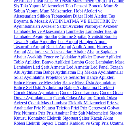
ve Rulosu
Tuval
El İşi & Tekstil Malzemeleri
Örgü İpi
Güpür
Şiş
Takı Yapım Malzemeleri
Takı Pensesi
Boncuk
Mum &
Sabun Yapımı
Mum Malzemeleri
Hobi Aletleri ve
Aksesuarları
Silikon Tabancaları
Diğer Hobi Aletleri
Taş
Boyama & Mozaik
AYDINLATMA VE ELEKTRİK
Ev
Aydınlatmaları
Avizeler
Sarkıt Avizeler
Plafonyer Avizeler
Lambaderler ve Aksesuarları
Lambader
Lambader Başlığı
Lambader Ayağı
Spotlar
Gömme Spotlar
Sıvaüstü Spotlar
Tavan Spotlar
Ampuller
Led Ampul
Halojen Ampul
Tasarruflu Ampul
Rustik Ampul
Akıllı Ampul
Floresan
Ampul
Abajurlar ve Aksesuarları
Abajur
Abajur Şapkaları
Abajur Ayaklığı
Fener ve Işıldaklar
Aplikler
Duvar Aplikleri
Tablo Aplikleri
Banyo Aplikleri
Lamba
Gece Lambaları
Masa
Lambaları
Led Şerit
Armatür
Led Armatür
Led Panel
Tezgah
Altı Aydınlatma
Bahçe Aydınlatma
Dış Mekan Aydınlatmalar
Solar Aydınlatma
Projektör ve Sensörler
Bahçe Aplikleri
Bahçe Feneri ve Meşaleler
Bahçe Masa Üstü Aydınlatma
Bahçe Set Üstü Aydınlatma
Bahçe Aydınlatma Direkleri
Çocuk Odası Aydınlatma
Çocuk Gece Lambası
Çocuk Odası
Duvar Aydınlatmaları
Çocuk Odası Abajuru
Çocuk Odası
Avizesi
Çocuk Masa Lambası
Elektrik Malzemeleri
Priz ve
Anahtarlar
Priz Kutusu
Telefon Prizi
Priz Çerçevesi
Golyat
Priz
Nümeris Priz
Priz
Anahtar Priz
Şalt Malzemeleri
Sigorta
Kutusu
Kontaktör
Elektrik Sigortası
Şalter
Kaçak Akım
Rölesi
Elektrik Sayacı
Uzatma Kablosu ve Grup Priz
Uzatma