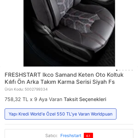
FRESHSTART
Ikco Samand Keten Oto Koltuk
Kılıfı Ön Arka Takım Karma Serisi Siyah Fs
Ürün Kodu: 5002799334
758,32 TL x 9 Aya Varan
Taksit Seçenekleri
Yapı Kredi World'e Özel 550 TL'ye Varan Worldpuan
Satıcı:
Freshstart
6.1