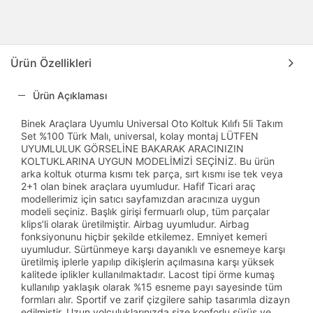
Ürün Özellikleri
Ürün Açıklaması
Binek Araçlara Uyumlu Universal Oto Koltuk Kılıfı 5li Takım
Set %100 Türk Malı, universal, kolay montaj LÜTFEN
UYUMLULUK GÖRSELİNE BAKARAK ARACINIZIN
KOLTUKLARINA UYGUN MODELİMİZİ SEÇİNİZ. Bu ürün
arka koltuk oturma kısmı tek parça, sırt kısmı ise tek veya
2+1 olan binek araçlara uyumludur. Hafif Ticari araç
modellerimiz için satıcı sayfamızdan aracınıza uygun
modeli seçiniz. Başlık girişi fermuarlı olup, tüm parçalar
klips’li olarak üretilmiştir. Airbag uyumludur. Airbag
fonksiyonunu hiçbir şekilde etkilemez. Emniyet kemeri
uyumludur. Sürtünmeye karşı dayanıklı ve esnemeye karşı
üretilmiş iplerle yapılıp dikişlerin açılmasına karşı yüksek
kalitede iplikler kullanılmaktadır. Lacost tipi örme kumaş
kullanılıp yaklaşık olarak %15 esneme payı sayesinde tüm
formları alır. Sportif ve zarif çizgilere sahip tasarımla dizayn
edilmiştir. Uzun yolculuklarınızda size konforlu sürüş ve