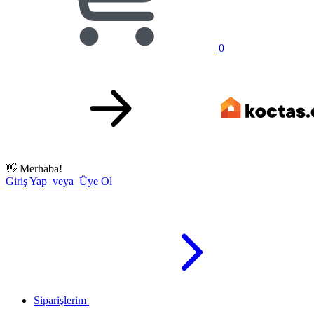
0
👋
Merhaba!
Giriş Yap veya Üye Ol
Siparişlerim