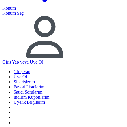
Konum
Konum Seç
Giriş Yap
veya Üye Ol
Giriş Yap
Üye Ol
Siparişlerim
Favori Listelerim
Satıcı Sorularım
İndirim Kuponlarım
Üyelik Bilgilerim