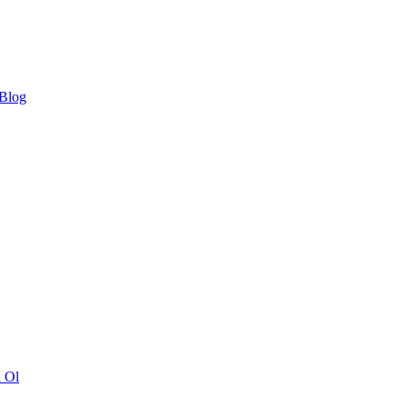
 Blog
ı Ol