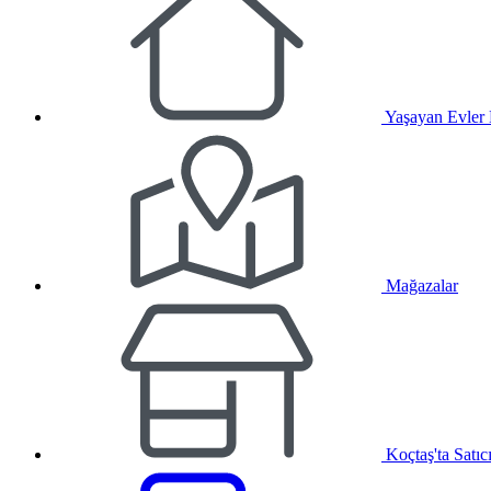
Yaşayan Evler
Mağazalar
Koçtaş'ta Satıc