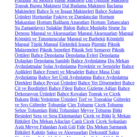
Pompası
Su Motoru
Hasat Makinesi
Dal Öğütme Makinesi
Toprak Burgu Makinesi
Dal Budama Makinesi
İlaçlama
Makineleri
Bahçe İş ve İnşaat Makineleri
Bahçe Sulama
Ürünleri
Hortumlar
Fıskiye ve Damlatıcılar
Hortum
Makaraları
Hortum Bağlantı Aparatları
Hortum Tabancaları
Su Zamanlayıcı
Sulaklar
Bidon
Bahçe Musluğu
Şişme Su
Deposu
Mangal ve Aksesuarları
Mangal Aksesuarları
Mangal
Kömürü ve Tutuşturucular
Mangal ve Barbekü
Kömürlü
Mangal
Tüplü Mangal
Elektrikli Izgara
Pürmüz
Piknik
Malzemeleri
Piknik Sepetleri
Piknik Seti
Semaver
Piknik
Örtüleri
Bahçe Depolama
Depolama Evleri
Depolama
Dolapları
Depolama Sandığı
Bahçe Aydınlatma
Dış Mekan
Aydınlatmalar
Solar Aydınlatma
Projektör ve Sensörler
Bahçe
Aplikleri
Bahçe Feneri ve Meşaleler
Bahçe Masa Üstü
Aydınlatma
Bahçe Set Üstü Aydınlatma
Bahçe Aydınlatma
Direkleri
Bahçe Peyzaj Ürünleri
Bahçe Yer Döşemeleri
Bahçe
Çit ve Bordürleri
Bahçe Filesi
Bahçe Gizleme Ağları
Bahçe
Dekorasyon Ürünleri
Bahçe Kovaları
Toprak ve Çiçek
Bakımı
Bitki Yetiştirme Ürünleri
Torf ve Topraklar
Gübreler
ve Sıvı Gübreler
Tohumlar
Çim Tohumu
Çiçek Tohumu
Sebze Tohumları
Bitki Tohumları
Meyve Tohumu
Bitki
Besinleri
Sera ve Sera Ekipmanları
Çiçek ve Bitki
İç Mekan
Bitkileri
Dış Mekan Ağaçları
Canlı Çiçek
Çiçek Soğanları
Aşılı Meyve Fidanları
Aşılı Gül
Fide
Dış Mekan Sarmaşık
Bitkileri
Kaktüs
Saksı ve Aksesuarları
Dekoratif Saksı