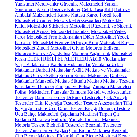
Yapıştırıcı
Merdivenler
Güvenlik Malzemeleri
Yangın
Söndürücü
Alarm
Kasa ve Kilitler
Çelik Kasa
Kilit
Kutu ve
Ambalaj Malzemeleri
Kargo Kutusu
Kargo Poşeti
Koli
Motosiklet Ürünleri
Motorsiklet Aksesuarları
Motosiklet
Kilidi
Motosiklet Stickerları
Motosiklet Rüzgarlık ve Siperlik
Motosiklet Aynası
Motosiklet Brandası
Motorsiklet Yedek
Parça
Motosiklet Fren Ekipmanları
Diğer Motosiklet Yedek
Parçaları
Motosiklet Fren ve Debriyaj Kolu
Motosiklet Kayışı
Motosiklet Zinciri
Motosiklet Giyim
Motorcu Eldiveni
Motorcu Botu ve Ayakkabısı
Motorcu Yağmurluk
Motosiklet
Kaskı
ELEKTRİKLİ EL ALETLERİ
Akülü Vidalamalar
Şarjlı Vidalamalar
Kablolu Vidalamalar
Vidalama Uçları
Matkaplar
Darbeli Matkaplar
Akülü Matkap ve Vidalamalar
Matkap Ucu ve Setleri
Somun Sıkma Makineleri
Darbesiz
Matkaplar
Manyetik Matkap
Sütunlu Matkap
Matkap Tezgahı
Kırıcılar ve Deliciler
Zımpara ve Polisaj
Zımpara Makineleri
Polisaj Makineleri
Planyalar
Zımpara Kağıdı ve Aksesuarları
Testereler
Daire Testereler
Dekupaj Testereler
Çok Amaçlı
Testereler
Tilki Kuyruğu Testereler
Testere Aksesuarları
Tilki
Kuyruğu Testere Ucu
Daire Testere Bıçağı
Dekupaj Testere
Ucu
Bahçe Makineleri
Çapalama Makinesi
Tırpan
Çit
Budama Makinesi
Hidrofor
Yaprak Toplama Makinesi
Motorlu Testere
Elektrikli Testereler
Benzinli Testereler
Testere Zincirleri ve Yağları
Çim Biçme Makinesi
Benzinli
Çim Biçme Makinesi
Elektrikli Çim Biçme Makinesi
Kenar