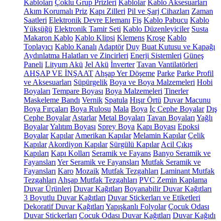
Kabloları
Çoklu Grup Prizleri
Kablolar
Kablo Aksesuarları
Akım Korumalı Priz
Kapı Zilleri
Pil ve Şarj Cihazları
Zaman
Saatleri
Elektronik Devre Elemanı
Fiş
Kablo Pabucu
Kablo
Yüksüğü
Elektronik Tamir Seti
Kablo Düzenleyiciler
Susta
Makaron Kablo
Kablo Klipsi
Klemens
Kroşe
Kablo
Toplayıcı
Kablo Kanalı
Adaptör
Duy
Buat Kutusu ve Kapağı
Aydınlatma Halatları ve Zincirleri
Enerji Sistemleri
Güneş
Paneli
Lityum Akü
Jel Akü
İnverter
Tavan Vantilatörleri
AHŞAP VE İNŞAAT
Ahşap Yer Döşeme
Parke
Parke Profil
ve Aksesuarları
Süpürgelik
Boya ve Boya Malzemeleri
Hobi
Boyaları
Tempare Boyası
Boya Malzemeleri
Tinerler
Maskeleme Bandı
Vernik
Spatula
Hışır Örtü
Duvar Macunu
Boya Fırçaları
Boya Rulosu
Mala
Boya
İç Cephe Boyalar
Dış
Cephe Boyalar
Astarlar
Metal Boyaları
Tavan Boyaları
Yağlı
Boyalar
Yalıtım Boyası
Sprey Boya
Kapı Boyası
Epoksi
Boyalar
Kapılar
Amerikan Kapılar
Melamin Kapılar
Çelik
Kapılar
Akordiyon Kapılar
Sürgülü Kapılar
Acil Çıkış
Kapıları
Kapı Kolları
Seramik ve Fayans
Banyo Seramik ve
Fayansları
Yer Seramik ve Fayansları
Mutfak Seramik ve
Fayansları
Karo
Mozaik
Mutfak Tezgahları
Laminant Mutfak
Tezgahları
Ahşap Mutfak Tezgahları
PVC Zemin Kaplama
Duvar Ürünleri
Duvar Kağıtları
Boyanabilir Duvar Kağıtları
3 Boyutlu Duvar Kağıtları
Duvar Stickerları ve Etiketleri
Dekoratif Duvar Kağıtları
Yapışkanlı Folyolar
Çocuk Odası
Duvar Stickerları
Çocuk Odası Duvar Kağıtları
Duvar Kağıdı