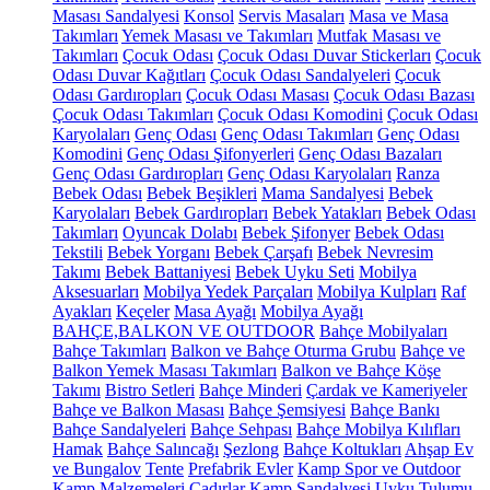
Masası Sandalyesi
Konsol
Servis Masaları
Masa ve Masa
Takımları
Yemek Masası ve Takımları
Mutfak Masası ve
Takımları
Çocuk Odası
Çocuk Odası Duvar Stickerları
Çocuk
Odası Duvar Kağıtları
Çocuk Odası Sandalyeleri
Çocuk
Odası Gardıropları
Çocuk Odası Masası
Çocuk Odası Bazası
Çocuk Odası Takımları
Çocuk Odası Komodini
Çocuk Odası
Karyolaları
Genç Odası
Genç Odası Takımları
Genç Odası
Komodini
Genç Odası Şifonyerleri
Genç Odası Bazaları
Genç Odası Gardıropları
Genç Odası Karyolaları
Ranza
Bebek Odası
Bebek Beşikleri
Mama Sandalyesi
Bebek
Karyolaları
Bebek Gardıropları
Bebek Yatakları
Bebek Odası
Takımları
Oyuncak Dolabı
Bebek Şifonyer
Bebek Odası
Tekstili
Bebek Yorganı
Bebek Çarşafı
Bebek Nevresim
Takımı
Bebek Battaniyesi
Bebek Uyku Seti
Mobilya
Aksesuarları
Mobilya Yedek Parçaları
Mobilya Kulpları
Raf
Ayakları
Keçeler
Masa Ayağı
Mobilya Ayağı
BAHÇE,BALKON VE OUTDOOR
Bahçe Mobilyaları
Bahçe Takımları
Balkon ve Bahçe Oturma Grubu
Bahçe ve
Balkon Yemek Masası Takımları
Balkon ve Bahçe Köşe
Takımı
Bistro Setleri
Bahçe Minderi
Çardak ve Kameriyeler
Bahçe ve Balkon Masası
Bahçe Şemsiyesi
Bahçe Bankı
Bahçe Sandalyeleri
Bahçe Sehpası
Bahçe Mobilya Kılıfları
Hamak
Bahçe Salıncağı
Şezlong
Bahçe Koltukları
Ahşap Ev
ve Bungalov
Tente
Prefabrik Evler
Kamp Spor ve Outdoor
Kamp Malzemeleri
Çadırlar
Kamp Sandalyesi
Uyku Tulumu