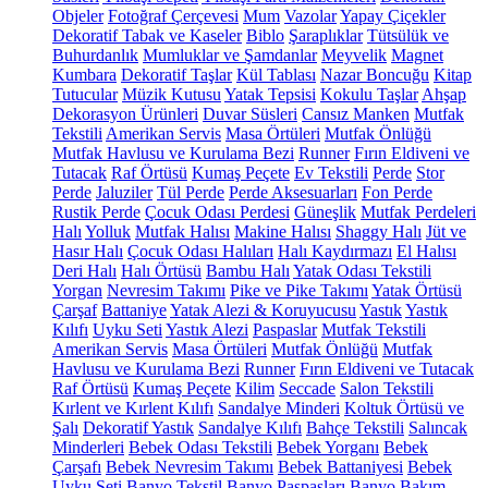
Objeler
Fotoğraf Çerçevesi
Mum
Vazolar
Yapay Çiçekler
Dekoratif Tabak ve Kaseler
Biblo
Şaraplıklar
Tütsülük ve
Buhurdanlık
Mumluklar ve Şamdanlar
Meyvelik
Magnet
Kumbara
Dekoratif Taşlar
Kül Tablası
Nazar Boncuğu
Kitap
Tutucular
Müzik Kutusu
Yatak Tepsisi
Kokulu Taşlar
Ahşap
Dekorasyon Ürünleri
Duvar Süsleri
Cansız Manken
Mutfak
Tekstili
Amerikan Servis
Masa Örtüleri
Mutfak Önlüğü
Mutfak Havlusu ve Kurulama Bezi
Runner
Fırın Eldiveni ve
Tutacak
Raf Örtüsü
Kumaş Peçete
Ev Tekstili
Perde
Stor
Perde
Jaluziler
Tül Perde
Perde Aksesuarları
Fon Perde
Rustik Perde
Çocuk Odası Perdesi
Güneşlik
Mutfak Perdeleri
Halı
Yolluk
Mutfak Halısı
Makine Halısı
Shaggy Halı
Jüt ve
Hasır Halı
Çocuk Odası Halıları
Halı Kaydırmazı
El Halısı
Deri Halı
Halı Örtüsü
Bambu Halı
Yatak Odası Tekstili
Yorgan
Nevresim Takımı
Pike ve Pike Takımı
Yatak Örtüsü
Çarşaf
Battaniye
Yatak Alezi & Koruyucusu
Yastık
Yastık
Kılıfı
Uyku Seti
Yastık Alezi
Paspaslar
Mutfak Tekstili
Amerikan Servis
Masa Örtüleri
Mutfak Önlüğü
Mutfak
Havlusu ve Kurulama Bezi
Runner
Fırın Eldiveni ve Tutacak
Raf Örtüsü
Kumaş Peçete
Kilim
Seccade
Salon Tekstili
Kırlent ve Kırlent Kılıfı
Sandalye Minderi
Koltuk Örtüsü ve
Şalı
Dekoratif Yastık
Sandalye Kılıfı
Bahçe Tekstili
Salıncak
Minderleri
Bebek Odası Tekstili
Bebek Yorganı
Bebek
Çarşafı
Bebek Nevresim Takımı
Bebek Battaniyesi
Bebek
Uyku Seti
Banyo Tekstil
Banyo Paspasları
Banyo Bakım