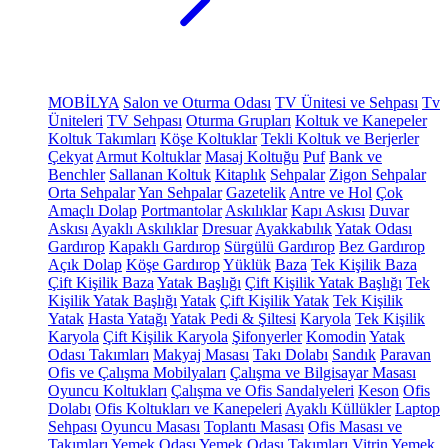
MOBİLYA
Salon ve Oturma Odası
TV Ünitesi ve Sehpası
Tv
Üniteleri
TV Sehpası
Oturma Grupları
Koltuk ve Kanepeler
Koltuk Takımları
Köşe Koltuklar
Tekli Koltuk ve Berjerler
Çekyat
Armut Koltuklar
Masaj Koltuğu
Puf
Bank ve
Benchler
Sallanan Koltuk
Kitaplık
Sehpalar
Zigon Sehpalar
Orta Sehpalar
Yan Sehpalar
Gazetelik
Antre ve Hol
Çok
Amaçlı Dolap
Portmantolar
Askılıklar
Kapı Askısı
Duvar
Askısı
Ayaklı Askılıklar
Dresuar
Ayakkabılık
Yatak Odası
Gardırop
Kapaklı Gardırop
Sürgülü Gardırop
Bez Gardırop
Açık Dolap
Köşe Gardırop
Yüklük
Baza
Tek Kişilik Baza
Çift Kişilik Baza
Yatak Başlığı
Çift Kişilik Yatak Başlığı
Tek
Kişilik Yatak Başlığı
Yatak
Çift Kişilik Yatak
Tek Kişilik
Yatak
Hasta Yatağı
Yatak Pedi & Şiltesi
Karyola
Tek Kişilik
Karyola
Çift Kişilik Karyola
Şifonyerler
Komodin
Yatak
Odası Takımları
Makyaj Masası
Takı Dolabı
Sandık
Paravan
Ofis ve Çalışma Mobilyaları
Çalışma ve Bilgisayar Masası
Oyuncu Koltukları
Çalışma ve Ofis Sandalyeleri
Keson
Ofis
Dolabı
Ofis Koltukları ve Kanepeleri
Ayaklı Küllükler
Laptop
Sehpası
Oyuncu Masası
Toplantı Masası
Ofis Masası ve
Takımları
Yemek Odası
Yemek Odası Takımları
Vitrin
Yemek