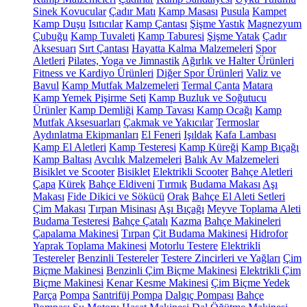
Sinek Kovucular
Çadır Matı
Kamp Masası
Pusula
Kampet
Kamp Duşu
Isıtıcılar
Kamp Çantası
Şişme Yastık
Magnezyum
Çubuğu
Kamp Tuvaleti
Kamp Taburesi
Şişme Yatak
Çadır
Aksesuarı
Sırt Çantası
Hayatta Kalma Malzemeleri
Spor
Aletleri
Pilates, Yoga ve Jimnastik
Ağırlık ve Halter Ürünleri
Fitness ve Kardiyo Ürünleri
Diğer Spor Ürünleri
Valiz ve
Bavul
Kamp Mutfak Malzemeleri
Termal Çanta
Matara
Kamp Yemek Pişirme Seti
Kamp Buzluk ve Soğutucu
Ürünler
Kamp Demliği
Kamp Tavası
Kamp Ocağı
Kamp
Mutfak Aksesuarları
Çakmak ve Yakıcılar
Termoslar
Aydınlatma Ekipmanları
El Feneri
Işıldak
Kafa Lambası
Kamp El Aletleri
Kamp Testeresi
Kamp Küreği
Kamp Bıçağı
Kamp Baltası
Avcılık Malzemeleri
Balık Av Malzemeleri
Bisiklet ve Scooter
Bisiklet
Elektrikli Scooter
Bahçe Aletleri
Çapa
Kürek
Bahçe Eldiveni
Tırmık
Budama Makası
Aşı
Makası
Fide Dikici ve Sökücü
Orak
Bahçe El Aleti Setleri
Çim Makası
Tırpan Misinası
Aşı Bıçağı
Meyve Toplama Aleti
Budama Testeresi
Bahçe Çatalı
Kazma
Bahçe Makineleri
Çapalama Makinesi
Tırpan
Çit Budama Makinesi
Hidrofor
Yaprak Toplama Makinesi
Motorlu Testere
Elektrikli
Testereler
Benzinli Testereler
Testere Zincirleri ve Yağları
Çim
Biçme Makinesi
Benzinli Çim Biçme Makinesi
Elektrikli Çim
Biçme Makinesi
Kenar Kesme Makinesi
Çim Biçme Yedek
Parça
Pompa
Santrifüj Pompa
Dalgıç Pompası
Bahçe