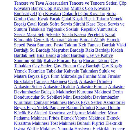
Tencere ve Tava Aksesuarları
Tencere ve Tencere Setleri
Çöp
Kovaları
Banyo Çöp Kovaları
Mutfak Çöp Kovaları
Endüstriyel Çöp Kovaları
Dolap İçi Çöp Kovaları
Sofra
Grubu
Çatal,Kaşık,Bıçak
Çatal Kaşık Bıçak Takımı
Yemek
Bıçağı
Çatal
Kaşık
Sofra Servis
Sürahi
Kase
Tepsi
Servis ve
Sunum Tabakları
Yağdanlık
Sosluk, Reçellik
Yumurtalık
Servis Maşa Seti
Şekerlik
Salata Kasesi
Peçetelik
Karaf
Kürdanlık
Çerezlik
Baharat Takımı
Bardak Altlığı
Ekmek
Sepeti
Pasta Sunumu
Pasta Takımı
Kek Fanusu
Bardak
Viski
Bardağı
Su Bardağı
Meşrubat Bardağı
Rakı Bardağı
Kadeh
Bardak Seti
Bira Bardağı
Shot Bardağı
Çay ve Kahve
Sunumu
Sütlük
Kahve Fincanı
Kupa
Fincan Takımı
Çay
Tabakları
Çay Setleri
Çay Fincanı
Çay Bardağı
Çay Kaşığı
Yemek Takımları
Tabaklar
Kahvaltı Takımları
Suluk ve
Matara
Beyaz Eşya
Fırın
Mikrodalga Fırınlar
Mini Fırınlar
Buzdolabı
Çamaşır Makinesi
Ocak
Ankastre Ürünleri
Ankastre Setler
Ankastre Ocaklar
Ankastre Fırınlar
Ankastre
Davlumbazlar
Bulaşık Makineleri
Kurutma Makinesi
Derin
Dondurucular
Su Sebilleri
Mini Buzdolabı
Davlumbazlar
Kurutmalı Çamaşır Makinesi
Beyaz Eşya Setleri
Aspiratörler
Beyaz Eşya Yedek Parça ve Bakım Ürünleri
Şarap Dolabı
Küçük Ev Aletleri
Kızartma ve Pişirme Makineleri
Mısır
Patlatma Makinesi
Fritöz
Ekmek Yapma Makinesi
Ekmek
Kızartma Makinesi
Tost Makinesi
Buharlı Pişirici
Elektrikli
Izgara
Waffle Makinesi
Yumurta Haşlayıcı
Elektrikli Tencere