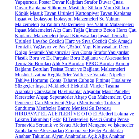
Yapıştırıcısı
Poster Duvar Kağıtları
Strafor
Duvar Çıtası
Duvar Kaplama
Silikon ve Mastikler
Silikon
Mum Silikon
Köpük
Mastik
Tavan Ürünleri
Kartonpiyer
Tavan Kaplama
İnşaat ve İzolasyon
İzolasyon Malzemeleri
Su Yalıtım
Malzemeleri
Isı Yalıtım Malzemeleri
Ses Yalıtım Malzemeleri
İnşaat Malzemeleri
Alçı
Cam Tuğla
Çimento
Beton Harcı
Çatı
Kaplama Malzemeleri
İnşaat Kimyasalları
İnşaat Temizlik
Ürünleri
Lavabo Çözücü
Harç ve Sıva Çözücü
Çok Amaçlı
Temizlik
Yağlayıcı ve Pas Çözücü
Yapı Kimyasalları
Derz
Dolgu
Seramik Yapıştırıcılar
Sıvı Conta
Strafor Yapıştırılar
Plastik Boru ve Ek Parçalar
Boru Bağlantı ve Aksesuarları
Temiz Su Boruları
Atık Su Boruları
PPRC Borular
Kombi
Bağlantı Boruları
Tesisat Tamir ve Bağlantı Malzemeleri
Musluk Uzatma
Regülatörler
Valfler ve Vanalar
Nipeller
Tahliye Hortumu
Conta
Taharet Çubuğu
Fittings
Tıpalar ve
Süzgeçler
İnşaat Makineleri
Elektrikli Vinçler
Taşıma
Arabaları
Caraskallar
Havlupanlar
Ahşaplar
Masif Paneller
Keresteler
Ahşap Seperatörler
Ahşap Çatı Malzemeleri
Çatı
Penceresi
Çatı Merdiveni
Ahşap Merdivenler
Trabzan
Sundurma
Menfezler
Banyo Menfezi
Su Deposu
HIRDAVAT EL ALETLERİ VE OTO
El Aletleri
Lokma ve
Lokma Takımları
Çekiç
El Testereleri
Kesici Grubu
Pense
Tornavida
Seramik ve Sıvacı Aletleri
Mengene ve İşkenceler
Zımbalar ve Aksesuarları
Zımpara ve Eğeler
Anahtarlar
Anahtar Takımları
Alyan Anahtarları
Açık Ağız Anahtar