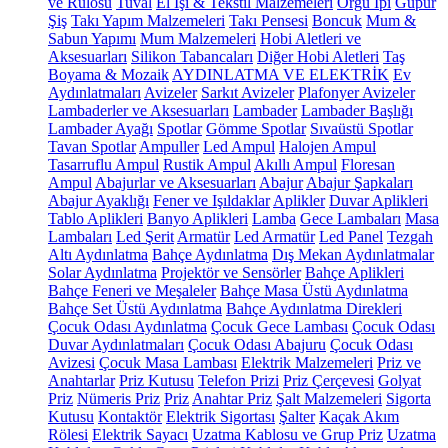
ve Rulosu
Tuval
El İşi & Tekstil Malzemeleri
Örgü İpi
Güpür
Şiş
Takı Yapım Malzemeleri
Takı Pensesi
Boncuk
Mum &
Sabun Yapımı
Mum Malzemeleri
Hobi Aletleri ve
Aksesuarları
Silikon Tabancaları
Diğer Hobi Aletleri
Taş
Boyama & Mozaik
AYDINLATMA VE ELEKTRİK
Ev
Aydınlatmaları
Avizeler
Sarkıt Avizeler
Plafonyer Avizeler
Lambaderler ve Aksesuarları
Lambader
Lambader Başlığı
Lambader Ayağı
Spotlar
Gömme Spotlar
Sıvaüstü Spotlar
Tavan Spotlar
Ampuller
Led Ampul
Halojen Ampul
Tasarruflu Ampul
Rustik Ampul
Akıllı Ampul
Floresan
Ampul
Abajurlar ve Aksesuarları
Abajur
Abajur Şapkaları
Abajur Ayaklığı
Fener ve Işıldaklar
Aplikler
Duvar Aplikleri
Tablo Aplikleri
Banyo Aplikleri
Lamba
Gece Lambaları
Masa
Lambaları
Led Şerit
Armatür
Led Armatür
Led Panel
Tezgah
Altı Aydınlatma
Bahçe Aydınlatma
Dış Mekan Aydınlatmalar
Solar Aydınlatma
Projektör ve Sensörler
Bahçe Aplikleri
Bahçe Feneri ve Meşaleler
Bahçe Masa Üstü Aydınlatma
Bahçe Set Üstü Aydınlatma
Bahçe Aydınlatma Direkleri
Çocuk Odası Aydınlatma
Çocuk Gece Lambası
Çocuk Odası
Duvar Aydınlatmaları
Çocuk Odası Abajuru
Çocuk Odası
Avizesi
Çocuk Masa Lambası
Elektrik Malzemeleri
Priz ve
Anahtarlar
Priz Kutusu
Telefon Prizi
Priz Çerçevesi
Golyat
Priz
Nümeris Priz
Priz
Anahtar Priz
Şalt Malzemeleri
Sigorta
Kutusu
Kontaktör
Elektrik Sigortası
Şalter
Kaçak Akım
Rölesi
Elektrik Sayacı
Uzatma Kablosu ve Grup Priz
Uzatma