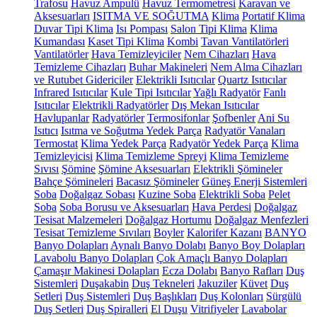
Trafosu
Havuz Ampulü
Havuz Termometresi
Karavan ve
Aksesuarları
ISITMA VE SOĞUTMA
Klima
Portatif Klima
Duvar Tipi Klima
Isı Pompası
Salon Tipi Klima
Klima
Kumandası
Kaset Tipi Klima
Kombi
Tavan Vantilatörleri
Vantilatörler
Hava Temizleyiciler
Nem Cihazları
Hava
Temizleme Cihazları
Buhar Makineleri
Nem Alma Cihazları
ve Rutubet Gidericiler
Elektrikli Isıtıcılar
Quartz Isıtıcılar
Infrared Isıtıcılar
Kule Tipi Isıtıcılar
Yağlı Radyatör
Fanlı
Isıtıcılar
Elektrikli Radyatörler
Dış Mekan Isıtıcılar
Havlupanlar
Radyatörler
Termosifonlar
Şofbenler
Ani Su
Isıtıcı
Isıtma ve Soğutma Yedek Parça
Radyatör Vanaları
Termostat
Klima Yedek Parça
Radyatör Yedek Parça
Klima
Temizleyicisi
Klima Temizleme Spreyi
Klima Temizleme
Sıvısı
Şömine
Şömine Aksesuarları
Elektrikli Şömineler
Bahçe Şömineleri
Bacasız Şömineler
Güneş Enerji Sistemleri
Soba
Doğalgaz Sobası
Kuzine Soba
Elektrikli Soba
Pelet
Soba
Soba Borusu ve Aksesuarları
Hava Perdesi
Doğalgaz
Tesisat Malzemeleri
Doğalgaz Hortumu
Doğalgaz Menfezleri
Tesisat Temizleme Sıvıları
Boyler
Kalorifer Kazanı
BANYO
Banyo Dolapları
Aynalı Banyo Dolabı
Banyo Boy Dolapları
Lavabolu Banyo Dolapları
Çok Amaçlı Banyo Dolapları
Çamaşır Makinesi Dolapları
Ecza Dolabı
Banyo Rafları
Duş
Sistemleri
Duşakabin
Duş Tekneleri
Jakuziler
Küvet
Duş
Setleri
Duş Sistemleri
Duş Başlıkları
Duş Kolonları
Sürgülü
Duş Setleri
Duş Spiralleri
El Duşu
Vitrifiyeler
Lavabolar