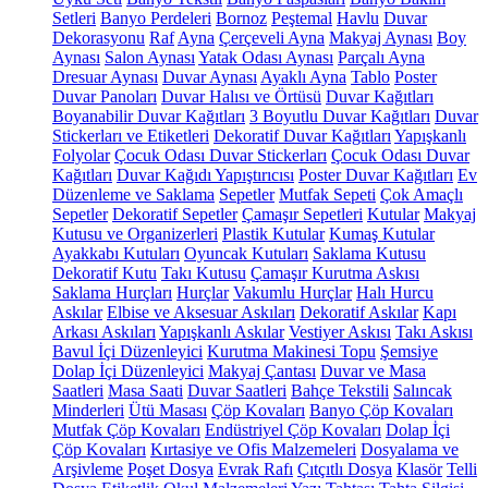
Setleri
Banyo Perdeleri
Bornoz
Peştemal
Havlu
Duvar
Dekorasyonu
Raf
Ayna
Çerçeveli Ayna
Makyaj Aynası
Boy
Aynası
Salon Aynası
Yatak Odası Aynası
Parçalı Ayna
Dresuar Aynası
Duvar Aynası
Ayaklı Ayna
Tablo
Poster
Duvar Panoları
Duvar Halısı ve Örtüsü
Duvar Kağıtları
Boyanabilir Duvar Kağıtları
3 Boyutlu Duvar Kağıtları
Duvar
Stickerları ve Etiketleri
Dekoratif Duvar Kağıtları
Yapışkanlı
Folyolar
Çocuk Odası Duvar Stickerları
Çocuk Odası Duvar
Kağıtları
Duvar Kağıdı Yapıştırıcısı
Poster Duvar Kağıtları
Ev
Düzenleme ve Saklama
Sepetler
Mutfak Sepeti
Çok Amaçlı
Sepetler
Dekoratif Sepetler
Çamaşır Sepetleri
Kutular
Makyaj
Kutusu ve Organizerleri
Plastik Kutular
Kumaş Kutular
Ayakkabı Kutuları
Oyuncak Kutuları
Saklama Kutusu
Dekoratif Kutu
Takı Kutusu
Çamaşır Kurutma Askısı
Saklama Hurçları
Hurçlar
Vakumlu Hurçlar
Halı Hurcu
Askılar
Elbise ve Aksesuar Askıları
Dekoratif Askılar
Kapı
Arkası Askıları
Yapışkanlı Askılar
Vestiyer Askısı
Takı Askısı
Bavul İçi Düzenleyici
Kurutma Makinesi Topu
Şemsiye
Dolap İçi Düzenleyici
Makyaj Çantası
Duvar ve Masa
Saatleri
Masa Saati
Duvar Saatleri
Bahçe Tekstili
Salıncak
Minderleri
Ütü Masası
Çöp Kovaları
Banyo Çöp Kovaları
Mutfak Çöp Kovaları
Endüstriyel Çöp Kovaları
Dolap İçi
Çöp Kovaları
Kırtasiye ve Ofis Malzemeleri
Dosyalama ve
Arşivleme
Poşet Dosya
Evrak Rafı
Çıtçıtlı Dosya
Klasör
Telli