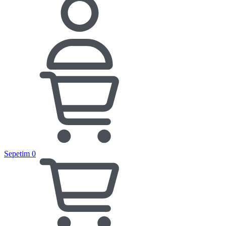
Sepetim
0