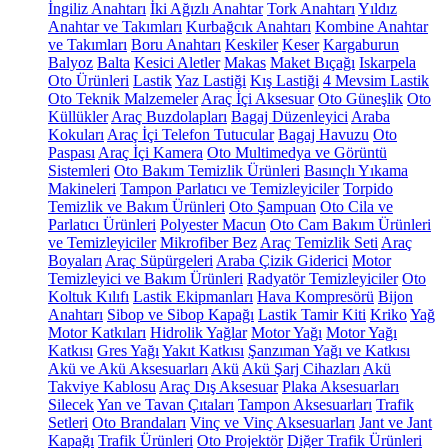
İngiliz Anahtarı
İki Ağızlı Anahtar
Tork Anahtarı
Yıldız
Anahtar ve Takımları
Kurbağcık Anahtarı
Kombine Anahtar
ve Takımları
Boru Anahtarı
Keskiler
Keser
Kargaburun
Balyoz
Balta
Kesici Aletler
Makas
Maket Bıçağı
Iskarpela
Oto Ürünleri
Lastik
Yaz Lastiği
Kış Lastiği
4 Mevsim Lastik
Oto Teknik Malzemeler
Araç İçi Aksesuar
Oto Güneşlik
Oto
Küllükler
Araç Buzdolapları
Bagaj Düzenleyici
Araba
Kokuları
Araç İçi Telefon Tutucular
Bagaj Havuzu
Oto
Paspası
Araç İçi Kamera
Oto Multimedya ve Görüntü
Sistemleri
Oto Bakım Temizlik Ürünleri
Basınçlı Yıkama
Makineleri
Tampon Parlatıcı ve Temizleyiciler
Torpido
Temizlik ve Bakım Ürünleri
Oto Şampuan
Oto Cila ve
Parlatıcı Ürünleri
Polyester Macun
Oto Cam Bakım Ürünleri
ve Temizleyiciler
Mikrofiber Bez
Araç Temizlik Seti
Araç
Boyaları
Araç Süpürgeleri
Araba Çizik Giderici
Motor
Temizleyici ve Bakım Ürünleri
Radyatör Temizleyiciler
Oto
Koltuk Kılıfı
Lastik Ekipmanları
Hava Kompresörü
Bijon
Anahtarı
Sibop ve Sibop Kapağı
Lastik Tamir Kiti
Kriko
Yağ
Motor Katkıları
Hidrolik Yağlar
Motor Yağı
Motor Yağı
Katkısı
Gres Yağı
Yakıt Katkısı
Şanzıman Yağı ve Katkısı
Akü ve Akü Aksesuarları
Akü
Akü Şarj Cihazları
Akü
Takviye Kablosu
Araç Dış Aksesuar
Plaka Aksesuarları
Silecek
Yan ve Tavan Çıtaları
Tampon Aksesuarları
Trafik
Setleri
Oto Brandaları
Vinç ve Vinç Aksesuarları
Jant ve Jant
Kapağı
Trafik Ürünleri
Oto Projektör
Diğer Trafik Ürünleri