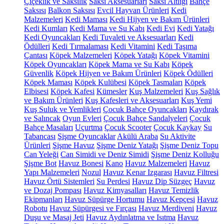
Çiçeklik ve Saksılık
Saksı Aksesuarları
Saksı Altlığı
Bahçe
Saksısı
Balkon Saksısı
Evcil Hayvan Ürünleri
Kedi
Malzemeleri
Kedi Maması
Kedi Hijyen ve Bakım Ürünleri
Kedi Kumları
Kedi Mama ve Su Kabı
Kedi Evi
Kedi Yatağı
Kedi Oyuncakları
Kedi Tuvaleti ve Aksesuarları
Kedi
Ödülleri
Kedi Tırmalaması
Kedi Vitamini
Kedi Taşıma
Çantası
Köpek Malzemeleri
Köpek Yatağı
Köpek Vitamini
Köpek Oyuncakları
Köpek Mama ve Su Kabı
Köpek
Güvenlik
Köpek Hijyen ve Bakım Ürünleri
Köpek Ödülleri
Köpek Maması
Köpek Kulübesi
Köpek Tasmaları
Köpek
Elbisesi
Köpek Kafesi
Kümesler
Kuş Malzemeleri
Kuş Sağlık
ve Bakım Ürünleri
Kuş Kafesleri ve Aksesuarları
Kuş Yemi
Kuş Suluk ve Yemlikleri
Çocuk Bahçe Oyuncakları
Kaydırak
ve Salıncak
Oyun Evleri
Çocuk Bahçe Sandalyeleri
Çocuk
Bahçe Masaları
Uçurtma
Çocuk Scooter
Çocuk Kaykay
Su
Tabancası
Şişme Oyuncaklar
Akülü Araba
Su Aktivite
Ürünleri
Şişme Havuz
Şişme Deniz Yatağı
Şişme Deniz Topu
Can Yeleği
Can Simidi ve Deniz Simidi
Şişme Deniz Kolluğu
Şişme Bot
Havuz Bonesi
Kano
Havuz Malzemeleri
Havuz
Yapı Malzemeleri
Nozul
Havuz Kenar Izgarası
Havuz Filtresi
Havuz Örtü Sistemleri
Su Perdesi
Havuz Dip Süzgeç
Havuz
ve Dozaj Pompası
Havuz Kimyasalları
Havuz Temizlik
Ekipmanları
Havuz Süpürge Hortumu
Havuz Kepçesi
Havuz
Robotu
Havuz Süpürgesi ve Fırçası
Havuz Merdiveni
Havuz
Duşu ve Masaj Jeti
Havuz Aydınlatma ve Isıtma
Havuz