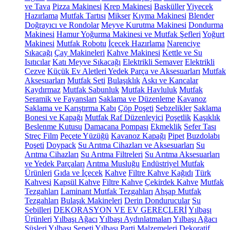
ve Tava
Pizza Makinesi
Krep Makinesi
Basküller
Yiyecek
Hazırlama
Mutfak Tartısı
Mikser
Kıyma Makinesi
Blender
Doğrayıcı ve Rondolar
Meyve Kurutma Makinesi
Dondurma
Makinesi
Hamur Yoğurma Makinesi ve Mutfak Şefleri
Yoğurt
Makinesi
Mutfak Robotu
İçecek Hazırlama
Narenciye
Sıkacağı
Çay Makineleri
Kahve Makinesi
Kettle ve Su
Isıtıcılar
Katı Meyve Sıkacağı
Elektrikli Semaver
Elektrikli
Cezve
Küçük Ev Aletleri Yedek Parça ve Aksesuarları
Mutfak
Aksesuarları
Mutfak Seti
Bulaşıklık
Askı ve Kancalar
Kaydırmaz
Mutfak Sabunluk
Mutfak Havluluk
Mutfak
Seramik ve Fayansları
Saklama ve Düzenleme
Kavanoz
Saklama ve Karıştırma Kabı
Çöp Poşeti
Sebzelikler
Saklama
Bonesi ve Kapağı
Mutfak Raf Düzenleyici
Poşetlik
Kaşıklık
Beslenme Kutusu
Damacana Pompası
Ekmeklik
Sefer Tası
Streç Film
Peçete Yüzüğü
Kavanoz Kapağı
Pipet
Buzdolabı
Poşeti
Doypack
Su Arıtma Cihazları ve Aksesuarları
Su
Arıtma Cihazları
Su Arıtma Filtreleri
Su Arıtma Aksesuarları
ve Yedek Parçaları
Arıtma Musluğu
Endüstriyel Mutfak
Ürünleri
Gıda ve İçecek
Kahve
Filtre Kahve Kağıdı
Türk
Kahvesi
Kapsül Kahve
Filtre Kahve
Çekirdek Kahve
Mutfak
Tezgahları
Laminant Mutfak Tezgahları
Ahşap Mutfak
Tezgahları
Bulaşık Makineleri
Derin Dondurucular
Su
Sebilleri
DEKORASYON VE EV GEREÇLERİ
Yılbaşı
Ürünleri
Yılbaşı Ağacı
Yılbaşı Aydınlatmaları
Yılbaşı Ağacı
Süsleri
Yılbaşı Sepeti
Yılbaşı Parti Malzemeleri
Dekoratif