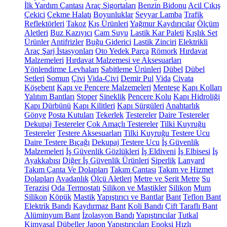
İlk Yardım Çantası
Araç Sigortaları
Benzin Bidonu
Acil Çıkış
Çekici
Çekme Halatı
Boyunluklar
Seyyar Lamba
Trafik
Reflektörleri
Takoz
Kış Ürünleri
Yağmur Kaydırıcılar
Ölçüm
Aletleri
Buz Kazıyıcı
Cam Suyu
Lastik Kar Paleti
Kışlık Set
Ürünler
Antifrizler
Buğu Giderici
Lastik Zinciri
Elektrikli
Araç Şarj İstasyonları
Oto Yedek Parça
Römork
Hırdavat
Malzemeleri
Hırdavat Malzemesi ve Aksesuarları
Yönlendirme Levhaları
Sabitleme Ürünleri
Dübel
Dübel
Setleri
Somun
Çivi
Vida-Çivi
Demir Pul
Vida
Civata
Köşebent
Kapı ve Pencere Malzemeleri
Menteşe
Kapı Kolları
Yalıtım Bantları
Stoper
Sineklik
Pencere Kolu
Kapı Hidroliği
Kapı Dürbünü
Kapı Kilitleri
Kapı Sürgüleri
Anahtarlık
Gönye
Posta Kutuları
Tekerlek
Testereler
Daire Testereler
Dekupaj Testereler
Çok Amaçlı Testereler
Tilki Kuyruğu
Testereler
Testere Aksesuarları
Tilki Kuyruğu Testere Ucu
Daire Testere Bıçağı
Dekupaj Testere Ucu
İş Güvenlik
Malzemeleri
İş Güvenlik Gözlükleri
İş Eldiveni
İş Elbisesi
İş
Ayakkabısı
Diğer İş Güvenlik Ürünleri
Siperlik
Lanyard
Takım Çanta Ve Dolapları
Takım Çantası
Takım ve Hizmet
Dolapları
Avadanlık
Ölçü Aletleri
Metre ve Şerit Metre
Su
Terazisi
Oda Termostatı
Silikon ve Mastikler
Silikon
Mum
Silikon
Köpük
Mastik
Yapıştırıcı ve Bantlar
Bant
Teflon Bant
Elektrik Bandı
Kaydırmaz Bant
Koli Bandı
Çift Taraflı Bant
Alüminyum Bant
İzolasyon Bandı
Yapıştırıcılar
Tutkal
Kimyasal Dübeller
Japon Yapıştırıcıları
Epoksi
Hızlı