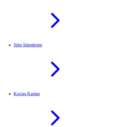
Şifre İşlemlerim
Koçtaş Kartım