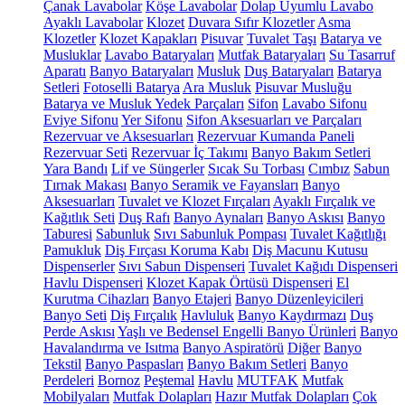
Çanak Lavabolar
Köşe Lavabolar
Dolap Uyumlu Lavabo
Ayaklı Lavabolar
Klozet
Duvara Sıfır Klozetler
Asma
Klozetler
Klozet Kapakları
Pisuvar
Tuvalet Taşı
Batarya ve
Musluklar
Lavabo Bataryaları
Mutfak Bataryaları
Su Tasarruf
Aparatı
Banyo Bataryaları
Musluk
Duş Bataryaları
Batarya
Setleri
Fotoselli Batarya
Ara Musluk
Pisuvar Musluğu
Batarya ve Musluk Yedek Parçaları
Sifon
Lavabo Sifonu
Eviye Sifonu
Yer Sifonu
Sifon Aksesuarları ve Parçaları
Rezervuar ve Aksesuarları
Rezervuar Kumanda Paneli
Rezervuar Seti
Rezervuar İç Takımı
Banyo Bakım Setleri
Yara Bandı
Lif ve Süngerler
Sıcak Su Torbası
Cımbız
Sabun
Tırnak Makası
Banyo Seramik ve Fayansları
Banyo
Aksesuarları
Tuvalet ve Klozet Fırçaları
Ayaklı Fırçalık ve
Kağıtlık Seti
Duş Rafı
Banyo Aynaları
Banyo Askısı
Banyo
Taburesi
Sabunluk
Sıvı Sabunluk Pompası
Tuvalet Kağıtlığı
Pamukluk
Diş Fırçası Koruma Kabı
Diş Macunu Kutusu
Dispenserler
Sıvı Sabun Dispenseri
Tuvalet Kağıdı Dispenseri
Havlu Dispenseri
Klozet Kapak Örtüsü Dispenseri
El
Kurutma Cihazları
Banyo Etajeri
Banyo Düzenleyicileri
Banyo Seti
Diş Fırçalık
Havluluk
Banyo Kaydırmazı
Duş
Perde Askısı
Yaşlı ve Bedensel Engelli Banyo Ürünleri
Banyo
Havalandırma ve Isıtma
Banyo Aspiratörü
Diğer
Banyo
Tekstil
Banyo Paspasları
Banyo Bakım Setleri
Banyo
Perdeleri
Bornoz
Peştemal
Havlu
MUTFAK
Mutfak
Mobilyaları
Mutfak Dolapları
Hazır Mutfak Dolapları
Çok