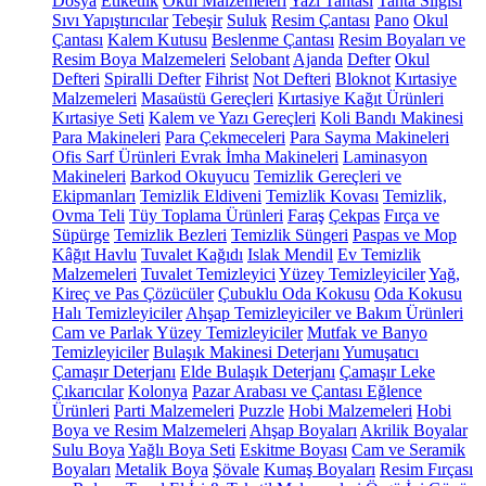
Dosya
Etiketlik
Okul Malzemeleri
Yazı Tahtası
Tahta Silgisi
Sıvı Yapıştırıcılar
Tebeşir
Suluk
Resim Çantası
Pano
Okul
Çantası
Kalem Kutusu
Beslenme Çantası
Resim Boyaları ve
Resim Boya Malzemeleri
Selobant
Ajanda
Defter
Okul
Defteri
Spiralli Defter
Fihrist
Not Defteri
Bloknot
Kırtasiye
Malzemeleri
Masaüstü Gereçleri
Kırtasiye Kağıt Ürünleri
Kırtasiye Seti
Kalem ve Yazı Gereçleri
Koli Bandı Makinesi
Para Makineleri
Para Çekmeceleri
Para Sayma Makineleri
Ofis Sarf Ürünleri
Evrak İmha Makineleri
Laminasyon
Makineleri
Barkod Okuyucu
Temizlik Gereçleri ve
Ekipmanları
Temizlik Eldiveni
Temizlik Kovası
Temizlik,
Ovma Teli
Tüy Toplama Ürünleri
Faraş
Çekpas
Fırça ve
Süpürge
Temizlik Bezleri
Temizlik Süngeri
Paspas ve Mop
Kâğıt Havlu
Tuvalet Kağıdı
Islak Mendil
Ev Temizlik
Malzemeleri
Tuvalet Temizleyici
Yüzey Temizleyiciler
Yağ,
Kireç ve Pas Çözücüler
Çubuklu Oda Kokusu
Oda Kokusu
Halı Temizleyiciler
Ahşap Temizleyiciler ve Bakım Ürünleri
Cam ve Parlak Yüzey Temizleyiciler
Mutfak ve Banyo
Temizleyiciler
Bulaşık Makinesi Deterjanı
Yumuşatıcı
Çamaşır Deterjanı
Elde Bulaşık Deterjanı
Çamaşır Leke
Çıkarıcılar
Kolonya
Pazar Arabası ve Çantası
Eğlence
Ürünleri
Parti Malzemeleri
Puzzle
Hobi Malzemeleri
Hobi
Boya ve Resim Malzemeleri
Ahşap Boyaları
Akrilik Boyalar
Sulu Boya
Yağlı Boya Seti
Eskitme Boyası
Cam ve Seramik
Boyaları
Metalik Boya
Şövale
Kumaş Boyaları
Resim Fırçası