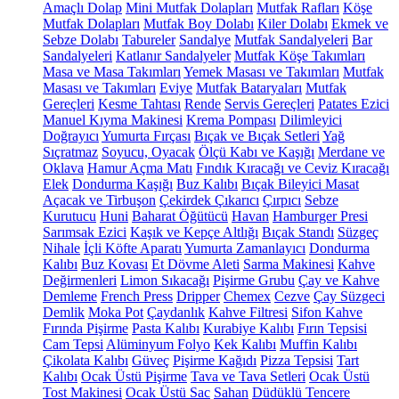
Amaçlı Dolap
Mini Mutfak Dolapları
Mutfak Rafları
Köşe
Mutfak Dolapları
Mutfak Boy Dolabı
Kiler Dolabı
Ekmek ve
Sebze Dolabı
Tabureler
Sandalye
Mutfak Sandalyeleri
Bar
Sandalyeleri
Katlanır Sandalyeler
Mutfak Köşe Takımları
Masa ve Masa Takımları
Yemek Masası ve Takımları
Mutfak
Masası ve Takımları
Eviye
Mutfak Bataryaları
Mutfak
Gereçleri
Kesme Tahtası
Rende
Servis Gereçleri
Patates Ezici
Manuel Kıyma Makinesi
Krema Pompası
Dilimleyici
Doğrayıcı
Yumurta Fırçası
Bıçak ve Bıçak Setleri
Yağ
Sıçratmaz
Soyucu, Oyacak
Ölçü Kabı ve Kaşığı
Merdane ve
Oklava
Hamur Açma Matı
Fındık Kıracağı ve Ceviz Kıracağı
Elek
Dondurma Kaşığı
Buz Kalıbı
Bıçak Bileyici Masat
Açacak ve Tirbuşon
Çekirdek Çıkarıcı
Çırpıcı
Sebze
Kurutucu
Huni
Baharat Öğütücü
Havan
Hamburger Presi
Sarımsak Ezici
Kaşık ve Kepçe Altlığı
Bıçak Standı
Süzgeç
Nihale
İçli Köfte Aparatı
Yumurta Zamanlayıcı
Dondurma
Kalıbı
Buz Kovası
Et Dövme Aleti
Sarma Makinesi
Kahve
Değirmenleri
Limon Sıkacağı
Pişirme Grubu
Çay ve Kahve
Demleme
French Press
Dripper
Chemex
Cezve
Çay Süzgeci
Demlik
Moka Pot
Çaydanlık
Kahve Filtresi
Sifon Kahve
Fırında Pişirme
Pasta Kalıbı
Kurabiye Kalıbı
Fırın Tepsisi
Cam Tepsi
Alüminyum Folyo
Kek Kalıbı
Muffin Kalıbı
Çikolata Kalıbı
Güveç
Pişirme Kağıdı
Pizza Tepsisi
Tart
Kalıbı
Ocak Üstü Pişirme
Tava ve Tava Setleri
Ocak Üstü
Tost Makinesi
Ocak Üstü Sac
Sahan
Düdüklü Tencere