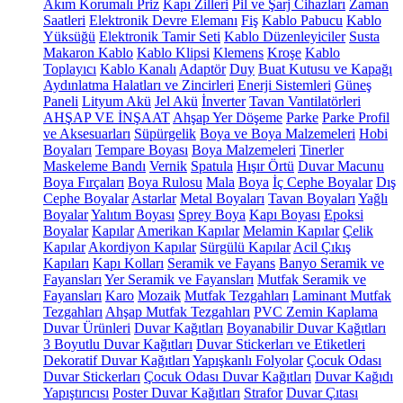
Akım Korumalı Priz
Kapı Zilleri
Pil ve Şarj Cihazları
Zaman
Saatleri
Elektronik Devre Elemanı
Fiş
Kablo Pabucu
Kablo
Yüksüğü
Elektronik Tamir Seti
Kablo Düzenleyiciler
Susta
Makaron Kablo
Kablo Klipsi
Klemens
Kroşe
Kablo
Toplayıcı
Kablo Kanalı
Adaptör
Duy
Buat Kutusu ve Kapağı
Aydınlatma Halatları ve Zincirleri
Enerji Sistemleri
Güneş
Paneli
Lityum Akü
Jel Akü
İnverter
Tavan Vantilatörleri
AHŞAP VE İNŞAAT
Ahşap Yer Döşeme
Parke
Parke Profil
ve Aksesuarları
Süpürgelik
Boya ve Boya Malzemeleri
Hobi
Boyaları
Tempare Boyası
Boya Malzemeleri
Tinerler
Maskeleme Bandı
Vernik
Spatula
Hışır Örtü
Duvar Macunu
Boya Fırçaları
Boya Rulosu
Mala
Boya
İç Cephe Boyalar
Dış
Cephe Boyalar
Astarlar
Metal Boyaları
Tavan Boyaları
Yağlı
Boyalar
Yalıtım Boyası
Sprey Boya
Kapı Boyası
Epoksi
Boyalar
Kapılar
Amerikan Kapılar
Melamin Kapılar
Çelik
Kapılar
Akordiyon Kapılar
Sürgülü Kapılar
Acil Çıkış
Kapıları
Kapı Kolları
Seramik ve Fayans
Banyo Seramik ve
Fayansları
Yer Seramik ve Fayansları
Mutfak Seramik ve
Fayansları
Karo
Mozaik
Mutfak Tezgahları
Laminant Mutfak
Tezgahları
Ahşap Mutfak Tezgahları
PVC Zemin Kaplama
Duvar Ürünleri
Duvar Kağıtları
Boyanabilir Duvar Kağıtları
3 Boyutlu Duvar Kağıtları
Duvar Stickerları ve Etiketleri
Dekoratif Duvar Kağıtları
Yapışkanlı Folyolar
Çocuk Odası
Duvar Stickerları
Çocuk Odası Duvar Kağıtları
Duvar Kağıdı
Yapıştırıcısı
Poster Duvar Kağıtları
Strafor
Duvar Çıtası