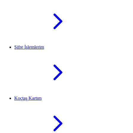
Şifre İşlemlerim
Koçtaş Kartım