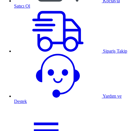
Koçtaş'ta
Satıcı Ol
Sipariş Takip
Yardım ve
Destek