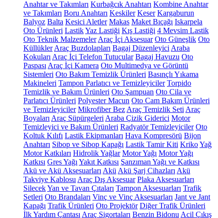
Anahtar ve Takımları
Kurbağcık Anahtarı
Kombine Anahtar
ve Takımları
Boru Anahtarı
Keskiler
Keser
Kargaburun
Balyoz
Balta
Kesici Aletler
Makas
Maket Bıçağı
Iskarpela
Oto Ürünleri
Lastik
Yaz Lastiği
Kış Lastiği
4 Mevsim Lastik
Oto Teknik Malzemeler
Araç İçi Aksesuar
Oto Güneşlik
Oto
Küllükler
Araç Buzdolapları
Bagaj Düzenleyici
Araba
Kokuları
Araç İçi Telefon Tutucular
Bagaj Havuzu
Oto
Paspası
Araç İçi Kamera
Oto Multimedya ve Görüntü
Sistemleri
Oto Bakım Temizlik Ürünleri
Basınçlı Yıkama
Makineleri
Tampon Parlatıcı ve Temizleyiciler
Torpido
Temizlik ve Bakım Ürünleri
Oto Şampuan
Oto Cila ve
Parlatıcı Ürünleri
Polyester Macun
Oto Cam Bakım Ürünleri
ve Temizleyiciler
Mikrofiber Bez
Araç Temizlik Seti
Araç
Boyaları
Araç Süpürgeleri
Araba Çizik Giderici
Motor
Temizleyici ve Bakım Ürünleri
Radyatör Temizleyiciler
Oto
Koltuk Kılıfı
Lastik Ekipmanları
Hava Kompresörü
Bijon
Anahtarı
Sibop ve Sibop Kapağı
Lastik Tamir Kiti
Kriko
Yağ
Motor Katkıları
Hidrolik Yağlar
Motor Yağı
Motor Yağı
Katkısı
Gres Yağı
Yakıt Katkısı
Şanzıman Yağı ve Katkısı
Akü ve Akü Aksesuarları
Akü
Akü Şarj Cihazları
Akü
Takviye Kablosu
Araç Dış Aksesuar
Plaka Aksesuarları
Silecek
Yan ve Tavan Çıtaları
Tampon Aksesuarları
Trafik
Setleri
Oto Brandaları
Vinç ve Vinç Aksesuarları
Jant ve Jant
Kapağı
Trafik Ürünleri
Oto Projektör
Diğer Trafik Ürünleri
İlk Yardım Çantası
Araç Sigortaları
Benzin Bidonu
Acil Çıkış