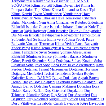
Termometresi
Karavan ve Aksesuarları
ISITMA VE
SOĞUTMA
Klima
Portatif Klima
Duvar Tipi Klima
Isı
Pompası
Salon Tipi Klima
Klima Kumandası
Kaset Tipi
Klima
Kombi
Tavan Vantilatörleri
Vantilatörler
Hava
Temizleyiciler
Nem Cihazları
Hava Temizleme Cihazları
Buhar Makineleri
Nem Alma Cihazları ve Rutubet Gidericiler
Elektrikli Isıtıcılar
Quartz Isıtıcılar
Infrared Isıtıcılar
Kule Tipi
Isıtıcılar
Yağlı Radyatör
Fanlı Isıtıcılar
Elektrikli Radyatörler
Dış Mekan Isıtıcılar
Havlupanlar
Radyatörler
Termosifonlar
Şofbenler
Ani Su Isıtıcı
Isıtma ve Soğutma Yedek Parça
Radyatör Vanaları
Termostat
Klima Yedek Parça
Radyatör
Yedek Parça
Klima Temizleyicisi
Klima Temizleme Spreyi
Klima Temizleme Sıvısı
Şömine
Şömine Aksesuarları
Elektrikli Şömineler
Bahçe Şömineleri
Bacasız Şömineler
Güneş Enerji Sistemleri
Soba
Doğalgaz Sobası
Kuzine Soba
Elektrikli Soba
Pelet Soba
Soba Borusu ve Aksesuarları
Hava
Perdesi
Doğalgaz Tesisat Malzemeleri
Doğalgaz Hortumu
Doğalgaz Menfezleri
Tesisat Temizleme Sıvıları
Boyler
Kalorifer Kazanı
BANYO
Banyo Dolapları
Aynalı Banyo
Dolabı
Banyo Boy Dolapları
Lavabolu Banyo Dolapları
Çok
Amaçlı Banyo Dolapları
Çamaşır Makinesi Dolapları
Ecza
Dolabı
Banyo Rafları
Duş Sistemleri
Duşakabin
Duş
Tekneleri
Jakuziler
Küvet
Duş Setleri
Duş Sistemleri
Duş
Başlıkları
Duş Kolonları
Sürgülü Duş Setleri
Duş Spiralleri
El
Duşu
Vitrifiyeler
Lavabolar
Çanak Lavabolar
Köşe Lavabolar