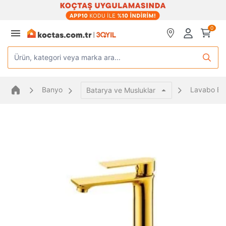
0
Ürün, kategori veya marka ara...
Banyo
Lavabo Bat
Batarya ve Musluklar