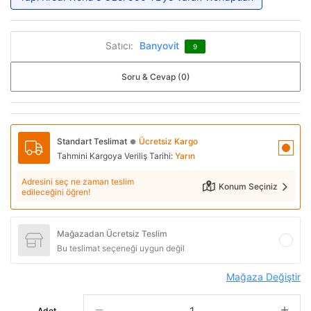
Satıcı:
Banyovit
9
Soru & Cevap (0)
Standart Teslimat
Ücretsiz Kargo
●
Tahmini Kargoya Veriliş Tarihi:
Yarın
Adresini seç ne zaman teslim
Konum Seçiniz
edileceğini öğren!
Mağazadan Ücretsiz Teslim
Bu teslimat seçeneği uygun değil
Mağaza Değiştir
Adet