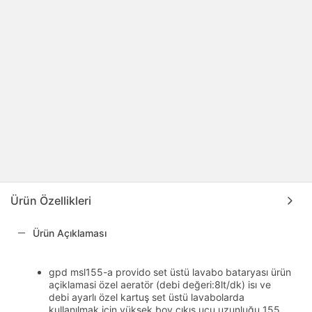
Ürün Özellikleri
Ürün Açıklaması
gpd msl155-a provido set üstü lavabo bataryası ürün
açiklamasi özel aeratör (debi değeri:8lt/dk) isı ve
debi ayarlı özel kartuş set üstü lavabolarda
kullanılmak için yüksek boy çıkış ucu uzunluğu 155