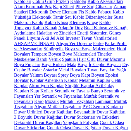
Kabloları
Çoklu Grup Prizleri
Kablolar
Kablo Aksesuarları
Akım Korumalı Priz
Kapı Zilleri
Pil ve Şarj Cihazları
Zaman
Saatleri
Elektronik Devre Elemanı
Fiş
Kablo Pabucu
Kablo
Yüksüğü
Elektronik Tamir Seti
Kablo Düzenleyiciler
Susta
Makaron Kablo
Kablo Klipsi
Klemens
Kroşe
Kablo
Toplayıcı
Kablo Kanalı
Adaptör
Duy
Buat Kutusu ve Kapağı
Aydınlatma Halatları ve Zincirleri
Enerji Sistemleri
Güneş
Paneli
Lityum Akü
Jel Akü
İnverter
Tavan Vantilatörleri
AHŞAP VE İNŞAAT
Ahşap Yer Döşeme
Parke
Parke Profil
ve Aksesuarları
Süpürgelik
Boya ve Boya Malzemeleri
Hobi
Boyaları
Tempare Boyası
Boya Malzemeleri
Tinerler
Maskeleme Bandı
Vernik
Spatula
Hışır Örtü
Duvar Macunu
Boya Fırçaları
Boya Rulosu
Mala
Boya
İç Cephe Boyalar
Dış
Cephe Boyalar
Astarlar
Metal Boyaları
Tavan Boyaları
Yağlı
Boyalar
Yalıtım Boyası
Sprey Boya
Kapı Boyası
Epoksi
Boyalar
Kapılar
Amerikan Kapılar
Melamin Kapılar
Çelik
Kapılar
Akordiyon Kapılar
Sürgülü Kapılar
Acil Çıkış
Kapıları
Kapı Kolları
Seramik ve Fayans
Banyo Seramik ve
Fayansları
Yer Seramik ve Fayansları
Mutfak Seramik ve
Fayansları
Karo
Mozaik
Mutfak Tezgahları
Laminant Mutfak
Tezgahları
Ahşap Mutfak Tezgahları
PVC Zemin Kaplama
Duvar Ürünleri
Duvar Kağıtları
Boyanabilir Duvar Kağıtları
3 Boyutlu Duvar Kağıtları
Duvar Stickerları ve Etiketleri
Dekoratif Duvar Kağıtları
Yapışkanlı Folyolar
Çocuk Odası
Duvar Stickerları
Çocuk Odası Duvar Kağıtları
Duvar Kağıdı