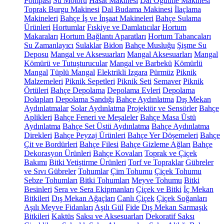
Pompası
Su Motoru
Hasat Makinesi
Dal Öğütme Makinesi
Toprak Burgu Makinesi
Dal Budama Makinesi
İlaçlama
Makineleri
Bahçe İş ve İnşaat Makineleri
Bahçe Sulama
Ürünleri
Hortumlar
Fıskiye ve Damlatıcılar
Hortum
Makaraları
Hortum Bağlantı Aparatları
Hortum Tabancaları
Su Zamanlayıcı
Sulaklar
Bidon
Bahçe Musluğu
Şişme Su
Deposu
Mangal ve Aksesuarları
Mangal Aksesuarları
Mangal
Kömürü ve Tutuşturucular
Mangal ve Barbekü
Kömürlü
Mangal
Tüplü Mangal
Elektrikli Izgara
Pürmüz
Piknik
Malzemeleri
Piknik Sepetleri
Piknik Seti
Semaver
Piknik
Örtüleri
Bahçe Depolama
Depolama Evleri
Depolama
Dolapları
Depolama Sandığı
Bahçe Aydınlatma
Dış Mekan
Aydınlatmalar
Solar Aydınlatma
Projektör ve Sensörler
Bahçe
Aplikleri
Bahçe Feneri ve Meşaleler
Bahçe Masa Üstü
Aydınlatma
Bahçe Set Üstü Aydınlatma
Bahçe Aydınlatma
Direkleri
Bahçe Peyzaj Ürünleri
Bahçe Yer Döşemeleri
Bahçe
Çit ve Bordürleri
Bahçe Filesi
Bahçe Gizleme Ağları
Bahçe
Dekorasyon Ürünleri
Bahçe Kovaları
Toprak ve Çiçek
Bakımı
Bitki Yetiştirme Ürünleri
Torf ve Topraklar
Gübreler
ve Sıvı Gübreler
Tohumlar
Çim Tohumu
Çiçek Tohumu
Sebze Tohumları
Bitki Tohumları
Meyve Tohumu
Bitki
Besinleri
Sera ve Sera Ekipmanları
Çiçek ve Bitki
İç Mekan
Bitkileri
Dış Mekan Ağaçları
Canlı Çiçek
Çiçek Soğanları
Aşılı Meyve Fidanları
Aşılı Gül
Fide
Dış Mekan Sarmaşık
Bitkileri
Kaktüs
Saksı ve Aksesuarları
Dekoratif Saksı