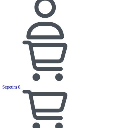
Sepetim
0