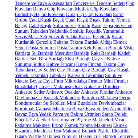
Tencere ve Tava Aksesuarları
Tencere ve Tencere Setleri
Çöp
Kovaları
Banyo Çöp Kovaları
Mutfak Çöp Kovaları
Endüstriyel Çöp Kovaları
Dolap İçi Çöp Kovaları
Sofra
Grubu
Çatal,Kaşık,Bıçak
Çatal Kaşık Bıçak Takımı
Yemek
Bıçağı
Çatal
Kaşık
Sofra Servis
Sürahi
Kase
Tepsi
Servis ve
Sunum Tabakları
Yağdanlık
Sosluk, Reçellik
Yumurtalık
Servis Maşa Seti
Şekerlik
Salata Kasesi
Peçetelik
Karaf
Kürdanlık
Çerezlik
Baharat Takımı
Bardak Altlığı
Ekmek
Sepeti
Pasta Sunumu
Pasta Takımı
Kek Fanusu
Bardak
Viski
Bardağı
Su Bardağı
Meşrubat Bardağı
Rakı Bardağı
Kadeh
Bardak Seti
Bira Bardağı
Shot Bardağı
Çay ve Kahve
Sunumu
Sütlük
Kahve Fincanı
Kupa
Fincan Takımı
Çay
Tabakları
Çay Setleri
Çay Fincanı
Çay Bardağı
Çay Kaşığı
Yemek Takımları
Tabaklar
Kahvaltı Takımları
Suluk ve
Matara
Beyaz Eşya
Fırın
Mikrodalga Fırınlar
Mini Fırınlar
Buzdolabı
Çamaşır Makinesi
Ocak
Ankastre Ürünleri
Ankastre Setler
Ankastre Ocaklar
Ankastre Fırınlar
Ankastre
Davlumbazlar
Bulaşık Makineleri
Kurutma Makinesi
Derin
Dondurucular
Su Sebilleri
Mini Buzdolabı
Davlumbazlar
Kurutmalı Çamaşır Makinesi
Beyaz Eşya Setleri
Aspiratörler
Beyaz Eşya Yedek Parça ve Bakım Ürünleri
Şarap Dolabı
Küçük Ev Aletleri
Kızartma ve Pişirme Makineleri
Mısır
Patlatma Makinesi
Fritöz
Ekmek Yapma Makinesi
Ekmek
Kızartma Makinesi
Tost Makinesi
Buharlı Pişirici
Elektrikli
Izgara
Waffle Makinesi
Yumurta Haşlayıcı
Elektrikli Tencere