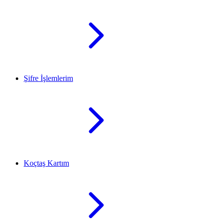
Şifre İşlemlerim
Koçtaş Kartım