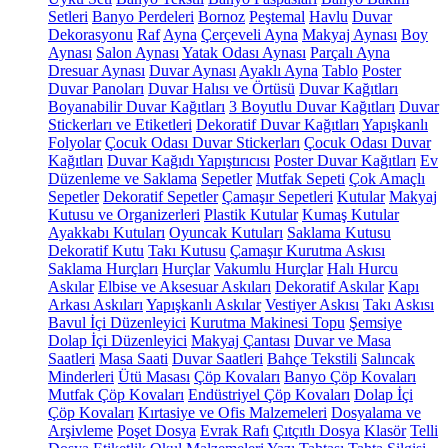
Setleri
Banyo Perdeleri
Bornoz
Peştemal
Havlu
Duvar
Dekorasyonu
Raf
Ayna
Çerçeveli Ayna
Makyaj Aynası
Boy
Aynası
Salon Aynası
Yatak Odası Aynası
Parçalı Ayna
Dresuar Aynası
Duvar Aynası
Ayaklı Ayna
Tablo
Poster
Duvar Panoları
Duvar Halısı ve Örtüsü
Duvar Kağıtları
Boyanabilir Duvar Kağıtları
3 Boyutlu Duvar Kağıtları
Duvar
Stickerları ve Etiketleri
Dekoratif Duvar Kağıtları
Yapışkanlı
Folyolar
Çocuk Odası Duvar Stickerları
Çocuk Odası Duvar
Kağıtları
Duvar Kağıdı Yapıştırıcısı
Poster Duvar Kağıtları
Ev
Düzenleme ve Saklama
Sepetler
Mutfak Sepeti
Çok Amaçlı
Sepetler
Dekoratif Sepetler
Çamaşır Sepetleri
Kutular
Makyaj
Kutusu ve Organizerleri
Plastik Kutular
Kumaş Kutular
Ayakkabı Kutuları
Oyuncak Kutuları
Saklama Kutusu
Dekoratif Kutu
Takı Kutusu
Çamaşır Kurutma Askısı
Saklama Hurçları
Hurçlar
Vakumlu Hurçlar
Halı Hurcu
Askılar
Elbise ve Aksesuar Askıları
Dekoratif Askılar
Kapı
Arkası Askıları
Yapışkanlı Askılar
Vestiyer Askısı
Takı Askısı
Bavul İçi Düzenleyici
Kurutma Makinesi Topu
Şemsiye
Dolap İçi Düzenleyici
Makyaj Çantası
Duvar ve Masa
Saatleri
Masa Saati
Duvar Saatleri
Bahçe Tekstili
Salıncak
Minderleri
Ütü Masası
Çöp Kovaları
Banyo Çöp Kovaları
Mutfak Çöp Kovaları
Endüstriyel Çöp Kovaları
Dolap İçi
Çöp Kovaları
Kırtasiye ve Ofis Malzemeleri
Dosyalama ve
Arşivleme
Poşet Dosya
Evrak Rafı
Çıtçıtlı Dosya
Klasör
Telli