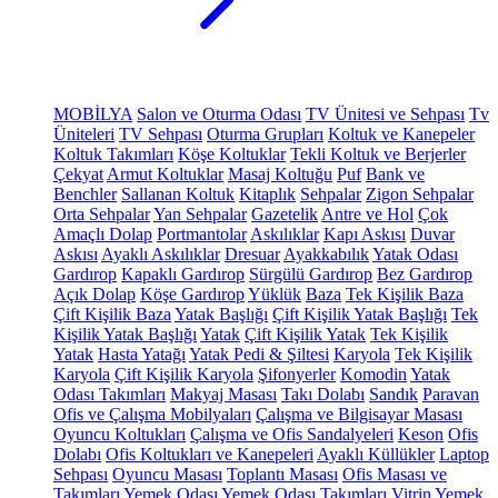
MOBİLYA
Salon ve Oturma Odası
TV Ünitesi ve Sehpası
Tv
Üniteleri
TV Sehpası
Oturma Grupları
Koltuk ve Kanepeler
Koltuk Takımları
Köşe Koltuklar
Tekli Koltuk ve Berjerler
Çekyat
Armut Koltuklar
Masaj Koltuğu
Puf
Bank ve
Benchler
Sallanan Koltuk
Kitaplık
Sehpalar
Zigon Sehpalar
Orta Sehpalar
Yan Sehpalar
Gazetelik
Antre ve Hol
Çok
Amaçlı Dolap
Portmantolar
Askılıklar
Kapı Askısı
Duvar
Askısı
Ayaklı Askılıklar
Dresuar
Ayakkabılık
Yatak Odası
Gardırop
Kapaklı Gardırop
Sürgülü Gardırop
Bez Gardırop
Açık Dolap
Köşe Gardırop
Yüklük
Baza
Tek Kişilik Baza
Çift Kişilik Baza
Yatak Başlığı
Çift Kişilik Yatak Başlığı
Tek
Kişilik Yatak Başlığı
Yatak
Çift Kişilik Yatak
Tek Kişilik
Yatak
Hasta Yatağı
Yatak Pedi & Şiltesi
Karyola
Tek Kişilik
Karyola
Çift Kişilik Karyola
Şifonyerler
Komodin
Yatak
Odası Takımları
Makyaj Masası
Takı Dolabı
Sandık
Paravan
Ofis ve Çalışma Mobilyaları
Çalışma ve Bilgisayar Masası
Oyuncu Koltukları
Çalışma ve Ofis Sandalyeleri
Keson
Ofis
Dolabı
Ofis Koltukları ve Kanepeleri
Ayaklı Küllükler
Laptop
Sehpası
Oyuncu Masası
Toplantı Masası
Ofis Masası ve
Takımları
Yemek Odası
Yemek Odası Takımları
Vitrin
Yemek