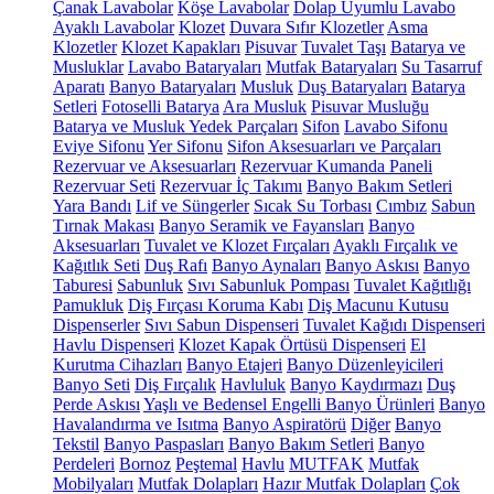
Çanak Lavabolar
Köşe Lavabolar
Dolap Uyumlu Lavabo
Ayaklı Lavabolar
Klozet
Duvara Sıfır Klozetler
Asma
Klozetler
Klozet Kapakları
Pisuvar
Tuvalet Taşı
Batarya ve
Musluklar
Lavabo Bataryaları
Mutfak Bataryaları
Su Tasarruf
Aparatı
Banyo Bataryaları
Musluk
Duş Bataryaları
Batarya
Setleri
Fotoselli Batarya
Ara Musluk
Pisuvar Musluğu
Batarya ve Musluk Yedek Parçaları
Sifon
Lavabo Sifonu
Eviye Sifonu
Yer Sifonu
Sifon Aksesuarları ve Parçaları
Rezervuar ve Aksesuarları
Rezervuar Kumanda Paneli
Rezervuar Seti
Rezervuar İç Takımı
Banyo Bakım Setleri
Yara Bandı
Lif ve Süngerler
Sıcak Su Torbası
Cımbız
Sabun
Tırnak Makası
Banyo Seramik ve Fayansları
Banyo
Aksesuarları
Tuvalet ve Klozet Fırçaları
Ayaklı Fırçalık ve
Kağıtlık Seti
Duş Rafı
Banyo Aynaları
Banyo Askısı
Banyo
Taburesi
Sabunluk
Sıvı Sabunluk Pompası
Tuvalet Kağıtlığı
Pamukluk
Diş Fırçası Koruma Kabı
Diş Macunu Kutusu
Dispenserler
Sıvı Sabun Dispenseri
Tuvalet Kağıdı Dispenseri
Havlu Dispenseri
Klozet Kapak Örtüsü Dispenseri
El
Kurutma Cihazları
Banyo Etajeri
Banyo Düzenleyicileri
Banyo Seti
Diş Fırçalık
Havluluk
Banyo Kaydırmazı
Duş
Perde Askısı
Yaşlı ve Bedensel Engelli Banyo Ürünleri
Banyo
Havalandırma ve Isıtma
Banyo Aspiratörü
Diğer
Banyo
Tekstil
Banyo Paspasları
Banyo Bakım Setleri
Banyo
Perdeleri
Bornoz
Peştemal
Havlu
MUTFAK
Mutfak
Mobilyaları
Mutfak Dolapları
Hazır Mutfak Dolapları
Çok