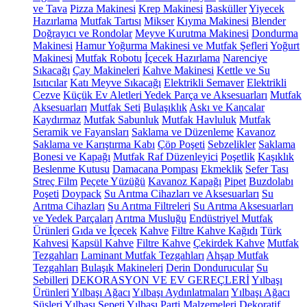
ve Tava
Pizza Makinesi
Krep Makinesi
Basküller
Yiyecek
Hazırlama
Mutfak Tartısı
Mikser
Kıyma Makinesi
Blender
Doğrayıcı ve Rondolar
Meyve Kurutma Makinesi
Dondurma
Makinesi
Hamur Yoğurma Makinesi ve Mutfak Şefleri
Yoğurt
Makinesi
Mutfak Robotu
İçecek Hazırlama
Narenciye
Sıkacağı
Çay Makineleri
Kahve Makinesi
Kettle ve Su
Isıtıcılar
Katı Meyve Sıkacağı
Elektrikli Semaver
Elektrikli
Cezve
Küçük Ev Aletleri Yedek Parça ve Aksesuarları
Mutfak
Aksesuarları
Mutfak Seti
Bulaşıklık
Askı ve Kancalar
Kaydırmaz
Mutfak Sabunluk
Mutfak Havluluk
Mutfak
Seramik ve Fayansları
Saklama ve Düzenleme
Kavanoz
Saklama ve Karıştırma Kabı
Çöp Poşeti
Sebzelikler
Saklama
Bonesi ve Kapağı
Mutfak Raf Düzenleyici
Poşetlik
Kaşıklık
Beslenme Kutusu
Damacana Pompası
Ekmeklik
Sefer Tası
Streç Film
Peçete Yüzüğü
Kavanoz Kapağı
Pipet
Buzdolabı
Poşeti
Doypack
Su Arıtma Cihazları ve Aksesuarları
Su
Arıtma Cihazları
Su Arıtma Filtreleri
Su Arıtma Aksesuarları
ve Yedek Parçaları
Arıtma Musluğu
Endüstriyel Mutfak
Ürünleri
Gıda ve İçecek
Kahve
Filtre Kahve Kağıdı
Türk
Kahvesi
Kapsül Kahve
Filtre Kahve
Çekirdek Kahve
Mutfak
Tezgahları
Laminant Mutfak Tezgahları
Ahşap Mutfak
Tezgahları
Bulaşık Makineleri
Derin Dondurucular
Su
Sebilleri
DEKORASYON VE EV GEREÇLERİ
Yılbaşı
Ürünleri
Yılbaşı Ağacı
Yılbaşı Aydınlatmaları
Yılbaşı Ağacı
Süsleri
Yılbaşı Sepeti
Yılbaşı Parti Malzemeleri
Dekoratif