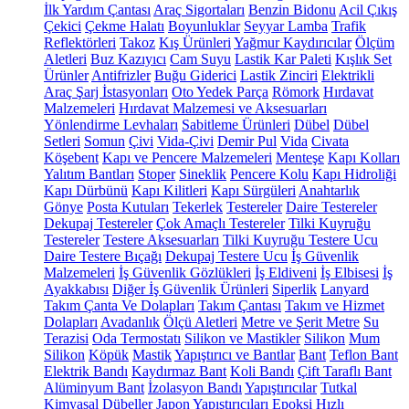
İlk Yardım Çantası
Araç Sigortaları
Benzin Bidonu
Acil Çıkış
Çekici
Çekme Halatı
Boyunluklar
Seyyar Lamba
Trafik
Reflektörleri
Takoz
Kış Ürünleri
Yağmur Kaydırıcılar
Ölçüm
Aletleri
Buz Kazıyıcı
Cam Suyu
Lastik Kar Paleti
Kışlık Set
Ürünler
Antifrizler
Buğu Giderici
Lastik Zinciri
Elektrikli
Araç Şarj İstasyonları
Oto Yedek Parça
Römork
Hırdavat
Malzemeleri
Hırdavat Malzemesi ve Aksesuarları
Yönlendirme Levhaları
Sabitleme Ürünleri
Dübel
Dübel
Setleri
Somun
Çivi
Vida-Çivi
Demir Pul
Vida
Civata
Köşebent
Kapı ve Pencere Malzemeleri
Menteşe
Kapı Kolları
Yalıtım Bantları
Stoper
Sineklik
Pencere Kolu
Kapı Hidroliği
Kapı Dürbünü
Kapı Kilitleri
Kapı Sürgüleri
Anahtarlık
Gönye
Posta Kutuları
Tekerlek
Testereler
Daire Testereler
Dekupaj Testereler
Çok Amaçlı Testereler
Tilki Kuyruğu
Testereler
Testere Aksesuarları
Tilki Kuyruğu Testere Ucu
Daire Testere Bıçağı
Dekupaj Testere Ucu
İş Güvenlik
Malzemeleri
İş Güvenlik Gözlükleri
İş Eldiveni
İş Elbisesi
İş
Ayakkabısı
Diğer İş Güvenlik Ürünleri
Siperlik
Lanyard
Takım Çanta Ve Dolapları
Takım Çantası
Takım ve Hizmet
Dolapları
Avadanlık
Ölçü Aletleri
Metre ve Şerit Metre
Su
Terazisi
Oda Termostatı
Silikon ve Mastikler
Silikon
Mum
Silikon
Köpük
Mastik
Yapıştırıcı ve Bantlar
Bant
Teflon Bant
Elektrik Bandı
Kaydırmaz Bant
Koli Bandı
Çift Taraflı Bant
Alüminyum Bant
İzolasyon Bandı
Yapıştırıcılar
Tutkal
Kimyasal Dübeller
Japon Yapıştırıcıları
Epoksi
Hızlı