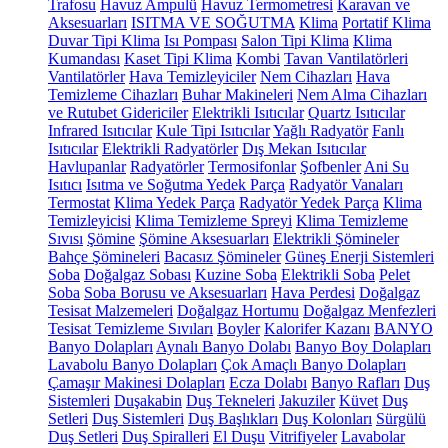
Trafosu
Havuz Ampulü
Havuz Termometresi
Karavan ve
Aksesuarları
ISITMA VE SOĞUTMA
Klima
Portatif Klima
Duvar Tipi Klima
Isı Pompası
Salon Tipi Klima
Klima
Kumandası
Kaset Tipi Klima
Kombi
Tavan Vantilatörleri
Vantilatörler
Hava Temizleyiciler
Nem Cihazları
Hava
Temizleme Cihazları
Buhar Makineleri
Nem Alma Cihazları
ve Rutubet Gidericiler
Elektrikli Isıtıcılar
Quartz Isıtıcılar
Infrared Isıtıcılar
Kule Tipi Isıtıcılar
Yağlı Radyatör
Fanlı
Isıtıcılar
Elektrikli Radyatörler
Dış Mekan Isıtıcılar
Havlupanlar
Radyatörler
Termosifonlar
Şofbenler
Ani Su
Isıtıcı
Isıtma ve Soğutma Yedek Parça
Radyatör Vanaları
Termostat
Klima Yedek Parça
Radyatör Yedek Parça
Klima
Temizleyicisi
Klima Temizleme Spreyi
Klima Temizleme
Sıvısı
Şömine
Şömine Aksesuarları
Elektrikli Şömineler
Bahçe Şömineleri
Bacasız Şömineler
Güneş Enerji Sistemleri
Soba
Doğalgaz Sobası
Kuzine Soba
Elektrikli Soba
Pelet
Soba
Soba Borusu ve Aksesuarları
Hava Perdesi
Doğalgaz
Tesisat Malzemeleri
Doğalgaz Hortumu
Doğalgaz Menfezleri
Tesisat Temizleme Sıvıları
Boyler
Kalorifer Kazanı
BANYO
Banyo Dolapları
Aynalı Banyo Dolabı
Banyo Boy Dolapları
Lavabolu Banyo Dolapları
Çok Amaçlı Banyo Dolapları
Çamaşır Makinesi Dolapları
Ecza Dolabı
Banyo Rafları
Duş
Sistemleri
Duşakabin
Duş Tekneleri
Jakuziler
Küvet
Duş
Setleri
Duş Sistemleri
Duş Başlıkları
Duş Kolonları
Sürgülü
Duş Setleri
Duş Spiralleri
El Duşu
Vitrifiyeler
Lavabolar