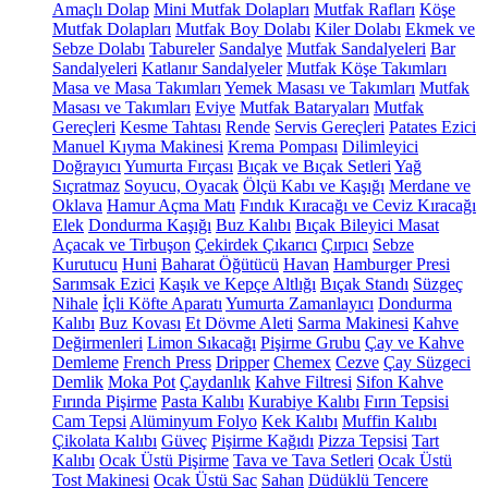
Amaçlı Dolap
Mini Mutfak Dolapları
Mutfak Rafları
Köşe
Mutfak Dolapları
Mutfak Boy Dolabı
Kiler Dolabı
Ekmek ve
Sebze Dolabı
Tabureler
Sandalye
Mutfak Sandalyeleri
Bar
Sandalyeleri
Katlanır Sandalyeler
Mutfak Köşe Takımları
Masa ve Masa Takımları
Yemek Masası ve Takımları
Mutfak
Masası ve Takımları
Eviye
Mutfak Bataryaları
Mutfak
Gereçleri
Kesme Tahtası
Rende
Servis Gereçleri
Patates Ezici
Manuel Kıyma Makinesi
Krema Pompası
Dilimleyici
Doğrayıcı
Yumurta Fırçası
Bıçak ve Bıçak Setleri
Yağ
Sıçratmaz
Soyucu, Oyacak
Ölçü Kabı ve Kaşığı
Merdane ve
Oklava
Hamur Açma Matı
Fındık Kıracağı ve Ceviz Kıracağı
Elek
Dondurma Kaşığı
Buz Kalıbı
Bıçak Bileyici Masat
Açacak ve Tirbuşon
Çekirdek Çıkarıcı
Çırpıcı
Sebze
Kurutucu
Huni
Baharat Öğütücü
Havan
Hamburger Presi
Sarımsak Ezici
Kaşık ve Kepçe Altlığı
Bıçak Standı
Süzgeç
Nihale
İçli Köfte Aparatı
Yumurta Zamanlayıcı
Dondurma
Kalıbı
Buz Kovası
Et Dövme Aleti
Sarma Makinesi
Kahve
Değirmenleri
Limon Sıkacağı
Pişirme Grubu
Çay ve Kahve
Demleme
French Press
Dripper
Chemex
Cezve
Çay Süzgeci
Demlik
Moka Pot
Çaydanlık
Kahve Filtresi
Sifon Kahve
Fırında Pişirme
Pasta Kalıbı
Kurabiye Kalıbı
Fırın Tepsisi
Cam Tepsi
Alüminyum Folyo
Kek Kalıbı
Muffin Kalıbı
Çikolata Kalıbı
Güveç
Pişirme Kağıdı
Pizza Tepsisi
Tart
Kalıbı
Ocak Üstü Pişirme
Tava ve Tava Setleri
Ocak Üstü
Tost Makinesi
Ocak Üstü Sac
Sahan
Düdüklü Tencere