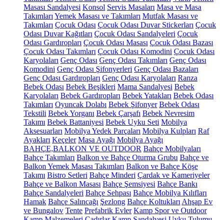
Masası Sandalyesi
Konsol
Servis Masaları
Masa ve Masa
Takımları
Yemek Masası ve Takımları
Mutfak Masası ve
Takımları
Çocuk Odası
Çocuk Odası Duvar Stickerları
Çocuk
Odası Duvar Kağıtları
Çocuk Odası Sandalyeleri
Çocuk
Odası Gardıropları
Çocuk Odası Masası
Çocuk Odası Bazası
Çocuk Odası Takımları
Çocuk Odası Komodini
Çocuk Odası
Karyolaları
Genç Odası
Genç Odası Takımları
Genç Odası
Komodini
Genç Odası Şifonyerleri
Genç Odası Bazaları
Genç Odası Gardıropları
Genç Odası Karyolaları
Ranza
Bebek Odası
Bebek Beşikleri
Mama Sandalyesi
Bebek
Karyolaları
Bebek Gardıropları
Bebek Yatakları
Bebek Odası
Takımları
Oyuncak Dolabı
Bebek Şifonyer
Bebek Odası
Tekstili
Bebek Yorganı
Bebek Çarşafı
Bebek Nevresim
Takımı
Bebek Battaniyesi
Bebek Uyku Seti
Mobilya
Aksesuarları
Mobilya Yedek Parçaları
Mobilya Kulpları
Raf
Ayakları
Keçeler
Masa Ayağı
Mobilya Ayağı
BAHÇE,BALKON VE OUTDOOR
Bahçe Mobilyaları
Bahçe Takımları
Balkon ve Bahçe Oturma Grubu
Bahçe ve
Balkon Yemek Masası Takımları
Balkon ve Bahçe Köşe
Takımı
Bistro Setleri
Bahçe Minderi
Çardak ve Kameriyeler
Bahçe ve Balkon Masası
Bahçe Şemsiyesi
Bahçe Bankı
Bahçe Sandalyeleri
Bahçe Sehpası
Bahçe Mobilya Kılıfları
Hamak
Bahçe Salıncağı
Şezlong
Bahçe Koltukları
Ahşap Ev
ve Bungalov
Tente
Prefabrik Evler
Kamp Spor ve Outdoor
Kamp Malzemeleri
Çadırlar
Kamp Sandalyesi
Uyku Tulumu