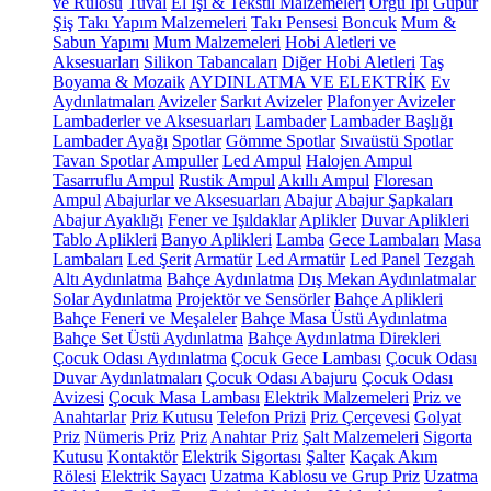
ve Rulosu
Tuval
El İşi & Tekstil Malzemeleri
Örgü İpi
Güpür
Şiş
Takı Yapım Malzemeleri
Takı Pensesi
Boncuk
Mum &
Sabun Yapımı
Mum Malzemeleri
Hobi Aletleri ve
Aksesuarları
Silikon Tabancaları
Diğer Hobi Aletleri
Taş
Boyama & Mozaik
AYDINLATMA VE ELEKTRİK
Ev
Aydınlatmaları
Avizeler
Sarkıt Avizeler
Plafonyer Avizeler
Lambaderler ve Aksesuarları
Lambader
Lambader Başlığı
Lambader Ayağı
Spotlar
Gömme Spotlar
Sıvaüstü Spotlar
Tavan Spotlar
Ampuller
Led Ampul
Halojen Ampul
Tasarruflu Ampul
Rustik Ampul
Akıllı Ampul
Floresan
Ampul
Abajurlar ve Aksesuarları
Abajur
Abajur Şapkaları
Abajur Ayaklığı
Fener ve Işıldaklar
Aplikler
Duvar Aplikleri
Tablo Aplikleri
Banyo Aplikleri
Lamba
Gece Lambaları
Masa
Lambaları
Led Şerit
Armatür
Led Armatür
Led Panel
Tezgah
Altı Aydınlatma
Bahçe Aydınlatma
Dış Mekan Aydınlatmalar
Solar Aydınlatma
Projektör ve Sensörler
Bahçe Aplikleri
Bahçe Feneri ve Meşaleler
Bahçe Masa Üstü Aydınlatma
Bahçe Set Üstü Aydınlatma
Bahçe Aydınlatma Direkleri
Çocuk Odası Aydınlatma
Çocuk Gece Lambası
Çocuk Odası
Duvar Aydınlatmaları
Çocuk Odası Abajuru
Çocuk Odası
Avizesi
Çocuk Masa Lambası
Elektrik Malzemeleri
Priz ve
Anahtarlar
Priz Kutusu
Telefon Prizi
Priz Çerçevesi
Golyat
Priz
Nümeris Priz
Priz
Anahtar Priz
Şalt Malzemeleri
Sigorta
Kutusu
Kontaktör
Elektrik Sigortası
Şalter
Kaçak Akım
Rölesi
Elektrik Sayacı
Uzatma Kablosu ve Grup Priz
Uzatma