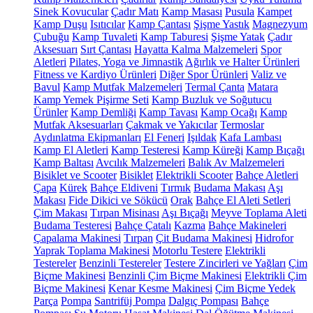
Sinek Kovucular
Çadır Matı
Kamp Masası
Pusula
Kampet
Kamp Duşu
Isıtıcılar
Kamp Çantası
Şişme Yastık
Magnezyum
Çubuğu
Kamp Tuvaleti
Kamp Taburesi
Şişme Yatak
Çadır
Aksesuarı
Sırt Çantası
Hayatta Kalma Malzemeleri
Spor
Aletleri
Pilates, Yoga ve Jimnastik
Ağırlık ve Halter Ürünleri
Fitness ve Kardiyo Ürünleri
Diğer Spor Ürünleri
Valiz ve
Bavul
Kamp Mutfak Malzemeleri
Termal Çanta
Matara
Kamp Yemek Pişirme Seti
Kamp Buzluk ve Soğutucu
Ürünler
Kamp Demliği
Kamp Tavası
Kamp Ocağı
Kamp
Mutfak Aksesuarları
Çakmak ve Yakıcılar
Termoslar
Aydınlatma Ekipmanları
El Feneri
Işıldak
Kafa Lambası
Kamp El Aletleri
Kamp Testeresi
Kamp Küreği
Kamp Bıçağı
Kamp Baltası
Avcılık Malzemeleri
Balık Av Malzemeleri
Bisiklet ve Scooter
Bisiklet
Elektrikli Scooter
Bahçe Aletleri
Çapa
Kürek
Bahçe Eldiveni
Tırmık
Budama Makası
Aşı
Makası
Fide Dikici ve Sökücü
Orak
Bahçe El Aleti Setleri
Çim Makası
Tırpan Misinası
Aşı Bıçağı
Meyve Toplama Aleti
Budama Testeresi
Bahçe Çatalı
Kazma
Bahçe Makineleri
Çapalama Makinesi
Tırpan
Çit Budama Makinesi
Hidrofor
Yaprak Toplama Makinesi
Motorlu Testere
Elektrikli
Testereler
Benzinli Testereler
Testere Zincirleri ve Yağları
Çim
Biçme Makinesi
Benzinli Çim Biçme Makinesi
Elektrikli Çim
Biçme Makinesi
Kenar Kesme Makinesi
Çim Biçme Yedek
Parça
Pompa
Santrifüj Pompa
Dalgıç Pompası
Bahçe