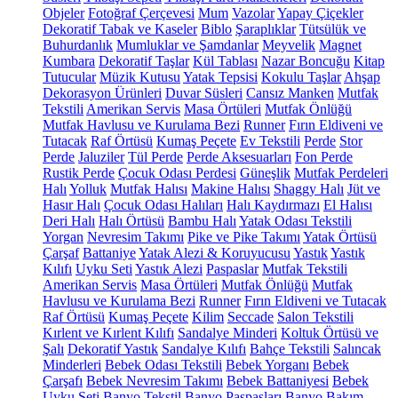
Objeler
Fotoğraf Çerçevesi
Mum
Vazolar
Yapay Çiçekler
Dekoratif Tabak ve Kaseler
Biblo
Şaraplıklar
Tütsülük ve
Buhurdanlık
Mumluklar ve Şamdanlar
Meyvelik
Magnet
Kumbara
Dekoratif Taşlar
Kül Tablası
Nazar Boncuğu
Kitap
Tutucular
Müzik Kutusu
Yatak Tepsisi
Kokulu Taşlar
Ahşap
Dekorasyon Ürünleri
Duvar Süsleri
Cansız Manken
Mutfak
Tekstili
Amerikan Servis
Masa Örtüleri
Mutfak Önlüğü
Mutfak Havlusu ve Kurulama Bezi
Runner
Fırın Eldiveni ve
Tutacak
Raf Örtüsü
Kumaş Peçete
Ev Tekstili
Perde
Stor
Perde
Jaluziler
Tül Perde
Perde Aksesuarları
Fon Perde
Rustik Perde
Çocuk Odası Perdesi
Güneşlik
Mutfak Perdeleri
Halı
Yolluk
Mutfak Halısı
Makine Halısı
Shaggy Halı
Jüt ve
Hasır Halı
Çocuk Odası Halıları
Halı Kaydırmazı
El Halısı
Deri Halı
Halı Örtüsü
Bambu Halı
Yatak Odası Tekstili
Yorgan
Nevresim Takımı
Pike ve Pike Takımı
Yatak Örtüsü
Çarşaf
Battaniye
Yatak Alezi & Koruyucusu
Yastık
Yastık
Kılıfı
Uyku Seti
Yastık Alezi
Paspaslar
Mutfak Tekstili
Amerikan Servis
Masa Örtüleri
Mutfak Önlüğü
Mutfak
Havlusu ve Kurulama Bezi
Runner
Fırın Eldiveni ve Tutacak
Raf Örtüsü
Kumaş Peçete
Kilim
Seccade
Salon Tekstili
Kırlent ve Kırlent Kılıfı
Sandalye Minderi
Koltuk Örtüsü ve
Şalı
Dekoratif Yastık
Sandalye Kılıfı
Bahçe Tekstili
Salıncak
Minderleri
Bebek Odası Tekstili
Bebek Yorganı
Bebek
Çarşafı
Bebek Nevresim Takımı
Bebek Battaniyesi
Bebek
Uyku Seti
Banyo Tekstil
Banyo Paspasları
Banyo Bakım