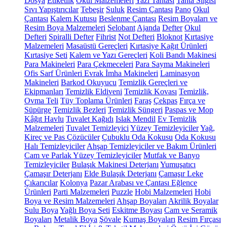
Dosya
Etiketlik
Okul Malzemeleri
Yazı Tahtası
Tahta Silgisi
Sıvı Yapıştırıcılar
Tebeşir
Suluk
Resim Çantası
Pano
Okul
Çantası
Kalem Kutusu
Beslenme Çantası
Resim Boyaları ve
Resim Boya Malzemeleri
Selobant
Ajanda
Defter
Okul
Defteri
Spiralli Defter
Fihrist
Not Defteri
Bloknot
Kırtasiye
Malzemeleri
Masaüstü Gereçleri
Kırtasiye Kağıt Ürünleri
Kırtasiye Seti
Kalem ve Yazı Gereçleri
Koli Bandı Makinesi
Para Makineleri
Para Çekmeceleri
Para Sayma Makineleri
Ofis Sarf Ürünleri
Evrak İmha Makineleri
Laminasyon
Makineleri
Barkod Okuyucu
Temizlik Gereçleri ve
Ekipmanları
Temizlik Eldiveni
Temizlik Kovası
Temizlik,
Ovma Teli
Tüy Toplama Ürünleri
Faraş
Çekpas
Fırça ve
Süpürge
Temizlik Bezleri
Temizlik Süngeri
Paspas ve Mop
Kâğıt Havlu
Tuvalet Kağıdı
Islak Mendil
Ev Temizlik
Malzemeleri
Tuvalet Temizleyici
Yüzey Temizleyiciler
Yağ,
Kireç ve Pas Çözücüler
Çubuklu Oda Kokusu
Oda Kokusu
Halı Temizleyiciler
Ahşap Temizleyiciler ve Bakım Ürünleri
Cam ve Parlak Yüzey Temizleyiciler
Mutfak ve Banyo
Temizleyiciler
Bulaşık Makinesi Deterjanı
Yumuşatıcı
Çamaşır Deterjanı
Elde Bulaşık Deterjanı
Çamaşır Leke
Çıkarıcılar
Kolonya
Pazar Arabası ve Çantası
Eğlence
Ürünleri
Parti Malzemeleri
Puzzle
Hobi Malzemeleri
Hobi
Boya ve Resim Malzemeleri
Ahşap Boyaları
Akrilik Boyalar
Sulu Boya
Yağlı Boya Seti
Eskitme Boyası
Cam ve Seramik
Boyaları
Metalik Boya
Şövale
Kumaş Boyaları
Resim Fırçası