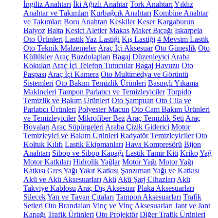
İngiliz Anahtarı
İki Ağızlı Anahtar
Tork Anahtarı
Yıldız
Anahtar ve Takımları
Kurbağcık Anahtarı
Kombine Anahtar
ve Takımları
Boru Anahtarı
Keskiler
Keser
Kargaburun
Balyoz
Balta
Kesici Aletler
Makas
Maket Bıçağı
Iskarpela
Oto Ürünleri
Lastik
Yaz Lastiği
Kış Lastiği
4 Mevsim Lastik
Oto Teknik Malzemeler
Araç İçi Aksesuar
Oto Güneşlik
Oto
Küllükler
Araç Buzdolapları
Bagaj Düzenleyici
Araba
Kokuları
Araç İçi Telefon Tutucular
Bagaj Havuzu
Oto
Paspası
Araç İçi Kamera
Oto Multimedya ve Görüntü
Sistemleri
Oto Bakım Temizlik Ürünleri
Basınçlı Yıkama
Makineleri
Tampon Parlatıcı ve Temizleyiciler
Torpido
Temizlik ve Bakım Ürünleri
Oto Şampuan
Oto Cila ve
Parlatıcı Ürünleri
Polyester Macun
Oto Cam Bakım Ürünleri
ve Temizleyiciler
Mikrofiber Bez
Araç Temizlik Seti
Araç
Boyaları
Araç Süpürgeleri
Araba Çizik Giderici
Motor
Temizleyici ve Bakım Ürünleri
Radyatör Temizleyiciler
Oto
Koltuk Kılıfı
Lastik Ekipmanları
Hava Kompresörü
Bijon
Anahtarı
Sibop ve Sibop Kapağı
Lastik Tamir Kiti
Kriko
Yağ
Motor Katkıları
Hidrolik Yağlar
Motor Yağı
Motor Yağı
Katkısı
Gres Yağı
Yakıt Katkısı
Şanzıman Yağı ve Katkısı
Akü ve Akü Aksesuarları
Akü
Akü Şarj Cihazları
Akü
Takviye Kablosu
Araç Dış Aksesuar
Plaka Aksesuarları
Silecek
Yan ve Tavan Çıtaları
Tampon Aksesuarları
Trafik
Setleri
Oto Brandaları
Vinç ve Vinç Aksesuarları
Jant ve Jant
Kapağı
Trafik Ürünleri
Oto Projektör
Diğer Trafik Ürünleri