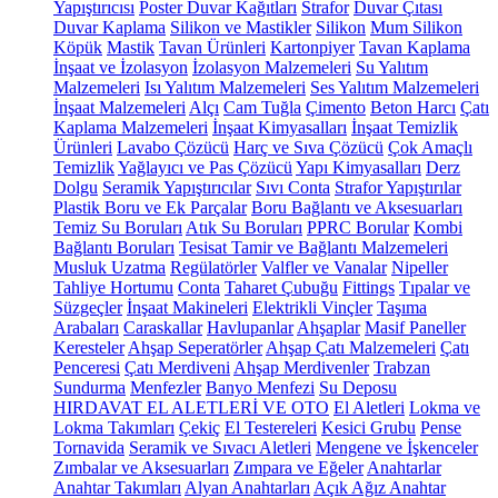
Yapıştırıcısı
Poster Duvar Kağıtları
Strafor
Duvar Çıtası
Duvar Kaplama
Silikon ve Mastikler
Silikon
Mum Silikon
Köpük
Mastik
Tavan Ürünleri
Kartonpiyer
Tavan Kaplama
İnşaat ve İzolasyon
İzolasyon Malzemeleri
Su Yalıtım
Malzemeleri
Isı Yalıtım Malzemeleri
Ses Yalıtım Malzemeleri
İnşaat Malzemeleri
Alçı
Cam Tuğla
Çimento
Beton Harcı
Çatı
Kaplama Malzemeleri
İnşaat Kimyasalları
İnşaat Temizlik
Ürünleri
Lavabo Çözücü
Harç ve Sıva Çözücü
Çok Amaçlı
Temizlik
Yağlayıcı ve Pas Çözücü
Yapı Kimyasalları
Derz
Dolgu
Seramik Yapıştırıcılar
Sıvı Conta
Strafor Yapıştırılar
Plastik Boru ve Ek Parçalar
Boru Bağlantı ve Aksesuarları
Temiz Su Boruları
Atık Su Boruları
PPRC Borular
Kombi
Bağlantı Boruları
Tesisat Tamir ve Bağlantı Malzemeleri
Musluk Uzatma
Regülatörler
Valfler ve Vanalar
Nipeller
Tahliye Hortumu
Conta
Taharet Çubuğu
Fittings
Tıpalar ve
Süzgeçler
İnşaat Makineleri
Elektrikli Vinçler
Taşıma
Arabaları
Caraskallar
Havlupanlar
Ahşaplar
Masif Paneller
Keresteler
Ahşap Seperatörler
Ahşap Çatı Malzemeleri
Çatı
Penceresi
Çatı Merdiveni
Ahşap Merdivenler
Trabzan
Sundurma
Menfezler
Banyo Menfezi
Su Deposu
HIRDAVAT EL ALETLERİ VE OTO
El Aletleri
Lokma ve
Lokma Takımları
Çekiç
El Testereleri
Kesici Grubu
Pense
Tornavida
Seramik ve Sıvacı Aletleri
Mengene ve İşkenceler
Zımbalar ve Aksesuarları
Zımpara ve Eğeler
Anahtarlar
Anahtar Takımları
Alyan Anahtarları
Açık Ağız Anahtar