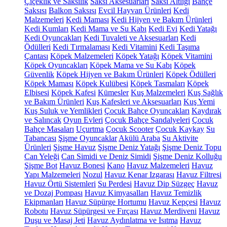
Çiçeklik ve Saksılık
Saksı Aksesuarları
Saksı Altlığı
Bahçe
Saksısı
Balkon Saksısı
Evcil Hayvan Ürünleri
Kedi
Malzemeleri
Kedi Maması
Kedi Hijyen ve Bakım Ürünleri
Kedi Kumları
Kedi Mama ve Su Kabı
Kedi Evi
Kedi Yatağı
Kedi Oyuncakları
Kedi Tuvaleti ve Aksesuarları
Kedi
Ödülleri
Kedi Tırmalaması
Kedi Vitamini
Kedi Taşıma
Çantası
Köpek Malzemeleri
Köpek Yatağı
Köpek Vitamini
Köpek Oyuncakları
Köpek Mama ve Su Kabı
Köpek
Güvenlik
Köpek Hijyen ve Bakım Ürünleri
Köpek Ödülleri
Köpek Maması
Köpek Kulübesi
Köpek Tasmaları
Köpek
Elbisesi
Köpek Kafesi
Kümesler
Kuş Malzemeleri
Kuş Sağlık
ve Bakım Ürünleri
Kuş Kafesleri ve Aksesuarları
Kuş Yemi
Kuş Suluk ve Yemlikleri
Çocuk Bahçe Oyuncakları
Kaydırak
ve Salıncak
Oyun Evleri
Çocuk Bahçe Sandalyeleri
Çocuk
Bahçe Masaları
Uçurtma
Çocuk Scooter
Çocuk Kaykay
Su
Tabancası
Şişme Oyuncaklar
Akülü Araba
Su Aktivite
Ürünleri
Şişme Havuz
Şişme Deniz Yatağı
Şişme Deniz Topu
Can Yeleği
Can Simidi ve Deniz Simidi
Şişme Deniz Kolluğu
Şişme Bot
Havuz Bonesi
Kano
Havuz Malzemeleri
Havuz
Yapı Malzemeleri
Nozul
Havuz Kenar Izgarası
Havuz Filtresi
Havuz Örtü Sistemleri
Su Perdesi
Havuz Dip Süzgeç
Havuz
ve Dozaj Pompası
Havuz Kimyasalları
Havuz Temizlik
Ekipmanları
Havuz Süpürge Hortumu
Havuz Kepçesi
Havuz
Robotu
Havuz Süpürgesi ve Fırçası
Havuz Merdiveni
Havuz
Duşu ve Masaj Jeti
Havuz Aydınlatma ve Isıtma
Havuz