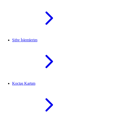
Şifre İşlemlerim
Koçtaş Kartım