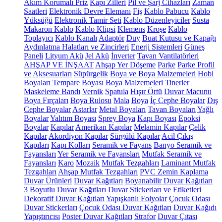
Akım Korumalı Priz
Kapı Zilleri
Pil ve Şarj Cihazları
Zaman
Saatleri
Elektronik Devre Elemanı
Fiş
Kablo Pabucu
Kablo
Yüksüğü
Elektronik Tamir Seti
Kablo Düzenleyiciler
Susta
Makaron Kablo
Kablo Klipsi
Klemens
Kroşe
Kablo
Toplayıcı
Kablo Kanalı
Adaptör
Duy
Buat Kutusu ve Kapağı
Aydınlatma Halatları ve Zincirleri
Enerji Sistemleri
Güneş
Paneli
Lityum Akü
Jel Akü
İnverter
Tavan Vantilatörleri
AHŞAP VE İNŞAAT
Ahşap Yer Döşeme
Parke
Parke Profil
ve Aksesuarları
Süpürgelik
Boya ve Boya Malzemeleri
Hobi
Boyaları
Tempare Boyası
Boya Malzemeleri
Tinerler
Maskeleme Bandı
Vernik
Spatula
Hışır Örtü
Duvar Macunu
Boya Fırçaları
Boya Rulosu
Mala
Boya
İç Cephe Boyalar
Dış
Cephe Boyalar
Astarlar
Metal Boyaları
Tavan Boyaları
Yağlı
Boyalar
Yalıtım Boyası
Sprey Boya
Kapı Boyası
Epoksi
Boyalar
Kapılar
Amerikan Kapılar
Melamin Kapılar
Çelik
Kapılar
Akordiyon Kapılar
Sürgülü Kapılar
Acil Çıkış
Kapıları
Kapı Kolları
Seramik ve Fayans
Banyo Seramik ve
Fayansları
Yer Seramik ve Fayansları
Mutfak Seramik ve
Fayansları
Karo
Mozaik
Mutfak Tezgahları
Laminant Mutfak
Tezgahları
Ahşap Mutfak Tezgahları
PVC Zemin Kaplama
Duvar Ürünleri
Duvar Kağıtları
Boyanabilir Duvar Kağıtları
3 Boyutlu Duvar Kağıtları
Duvar Stickerları ve Etiketleri
Dekoratif Duvar Kağıtları
Yapışkanlı Folyolar
Çocuk Odası
Duvar Stickerları
Çocuk Odası Duvar Kağıtları
Duvar Kağıdı
Yapıştırıcısı
Poster Duvar Kağıtları
Strafor
Duvar Çıtası