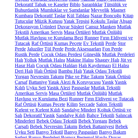
Dekoratif Tabak ve Kaseler
Biblo
Şaraplıklar
Tütsülük ve
Buhurdanlık
Mumluklar ve Şamdanlar
Meyvelik
Magnet
Kumbara
Dekoratif Taşlar
Kül Tablası
Nazar Boncuğu
Kitap
Tutucular
Müzik Kutusu
Yatak Tepsisi
Kokulu Taşlar
Ahşap
Dekorasyon Ürünleri
Duvar Süsleri
Cansız Manken
Mutfak
Tekstili
Amerikan Servis
Masa Örtüleri
Mutfak Önlüğü
Mutfak Havlusu ve Kurulama Bezi
Runner
Fırın Eldiveni ve
Tutacak
Raf Örtüsü
Kumaş Peçete
Ev Tekstili
Perde
Stor
Perde
Jaluziler
Tül Perde
Perde Aksesuarları
Fon Perde
Rustik Perde
Çocuk Odası Perdesi
Güneşlik
Mutfak Perdeleri
Halı
Yolluk
Mutfak Halısı
Makine Halısı
Shaggy Halı
Jüt ve
Hasır Halı
Çocuk Odası Halıları
Halı Kaydırmazı
El Halısı
Deri Halı
Halı Örtüsü
Bambu Halı
Yatak Odası Tekstili
Yorgan
Nevresim Takımı
Pike ve Pike Takımı
Yatak Örtüsü
Çarşaf
Battaniye
Yatak Alezi & Koruyucusu
Yastık
Yastık
Kılıfı
Uyku Seti
Yastık Alezi
Paspaslar
Mutfak Tekstili
Amerikan Servis
Masa Örtüleri
Mutfak Önlüğü
Mutfak
Havlusu ve Kurulama Bezi
Runner
Fırın Eldiveni ve Tutacak
Raf Örtüsü
Kumaş Peçete
Kilim
Seccade
Salon Tekstili
Kırlent ve Kırlent Kılıfı
Sandalye Minderi
Koltuk Örtüsü ve
Şalı
Dekoratif Yastık
Sandalye Kılıfı
Bahçe Tekstili
Salıncak
Minderleri
Bebek Odası Tekstili
Bebek Yorganı
Bebek
Çarşafı
Bebek Nevresim Takımı
Bebek Battaniyesi
Bebek
Uyku Seti
Banyo Tekstil
Banyo Paspasları
Banyo Bakım
Setleri
Banyo Perdeleri
Bornoz
Peştemal
Havlu
Duvar