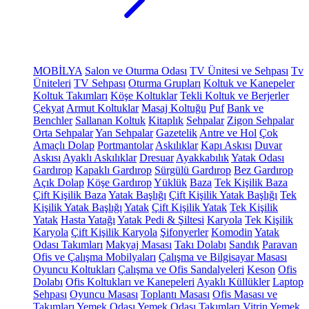
MOBİLYA
Salon ve Oturma Odası
TV Ünitesi ve Sehpası
Tv
Üniteleri
TV Sehpası
Oturma Grupları
Koltuk ve Kanepeler
Koltuk Takımları
Köşe Koltuklar
Tekli Koltuk ve Berjerler
Çekyat
Armut Koltuklar
Masaj Koltuğu
Puf
Bank ve
Benchler
Sallanan Koltuk
Kitaplık
Sehpalar
Zigon Sehpalar
Orta Sehpalar
Yan Sehpalar
Gazetelik
Antre ve Hol
Çok
Amaçlı Dolap
Portmantolar
Askılıklar
Kapı Askısı
Duvar
Askısı
Ayaklı Askılıklar
Dresuar
Ayakkabılık
Yatak Odası
Gardırop
Kapaklı Gardırop
Sürgülü Gardırop
Bez Gardırop
Açık Dolap
Köşe Gardırop
Yüklük
Baza
Tek Kişilik Baza
Çift Kişilik Baza
Yatak Başlığı
Çift Kişilik Yatak Başlığı
Tek
Kişilik Yatak Başlığı
Yatak
Çift Kişilik Yatak
Tek Kişilik
Yatak
Hasta Yatağı
Yatak Pedi & Şiltesi
Karyola
Tek Kişilik
Karyola
Çift Kişilik Karyola
Şifonyerler
Komodin
Yatak
Odası Takımları
Makyaj Masası
Takı Dolabı
Sandık
Paravan
Ofis ve Çalışma Mobilyaları
Çalışma ve Bilgisayar Masası
Oyuncu Koltukları
Çalışma ve Ofis Sandalyeleri
Keson
Ofis
Dolabı
Ofis Koltukları ve Kanepeleri
Ayaklı Küllükler
Laptop
Sehpası
Oyuncu Masası
Toplantı Masası
Ofis Masası ve
Takımları
Yemek Odası
Yemek Odası Takımları
Vitrin
Yemek