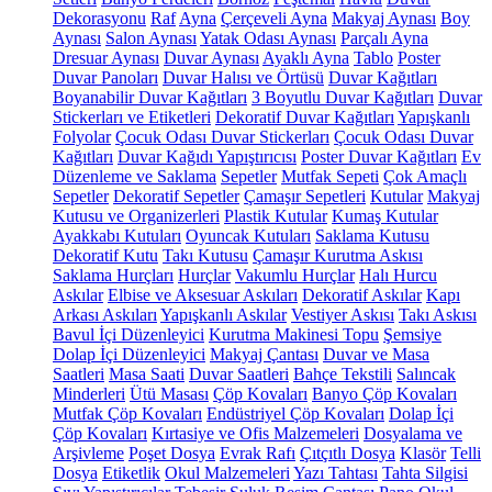
Dekorasyonu
Raf
Ayna
Çerçeveli Ayna
Makyaj Aynası
Boy
Aynası
Salon Aynası
Yatak Odası Aynası
Parçalı Ayna
Dresuar Aynası
Duvar Aynası
Ayaklı Ayna
Tablo
Poster
Duvar Panoları
Duvar Halısı ve Örtüsü
Duvar Kağıtları
Boyanabilir Duvar Kağıtları
3 Boyutlu Duvar Kağıtları
Duvar
Stickerları ve Etiketleri
Dekoratif Duvar Kağıtları
Yapışkanlı
Folyolar
Çocuk Odası Duvar Stickerları
Çocuk Odası Duvar
Kağıtları
Duvar Kağıdı Yapıştırıcısı
Poster Duvar Kağıtları
Ev
Düzenleme ve Saklama
Sepetler
Mutfak Sepeti
Çok Amaçlı
Sepetler
Dekoratif Sepetler
Çamaşır Sepetleri
Kutular
Makyaj
Kutusu ve Organizerleri
Plastik Kutular
Kumaş Kutular
Ayakkabı Kutuları
Oyuncak Kutuları
Saklama Kutusu
Dekoratif Kutu
Takı Kutusu
Çamaşır Kurutma Askısı
Saklama Hurçları
Hurçlar
Vakumlu Hurçlar
Halı Hurcu
Askılar
Elbise ve Aksesuar Askıları
Dekoratif Askılar
Kapı
Arkası Askıları
Yapışkanlı Askılar
Vestiyer Askısı
Takı Askısı
Bavul İçi Düzenleyici
Kurutma Makinesi Topu
Şemsiye
Dolap İçi Düzenleyici
Makyaj Çantası
Duvar ve Masa
Saatleri
Masa Saati
Duvar Saatleri
Bahçe Tekstili
Salıncak
Minderleri
Ütü Masası
Çöp Kovaları
Banyo Çöp Kovaları
Mutfak Çöp Kovaları
Endüstriyel Çöp Kovaları
Dolap İçi
Çöp Kovaları
Kırtasiye ve Ofis Malzemeleri
Dosyalama ve
Arşivleme
Poşet Dosya
Evrak Rafı
Çıtçıtlı Dosya
Klasör
Telli
Dosya
Etiketlik
Okul Malzemeleri
Yazı Tahtası
Tahta Silgisi