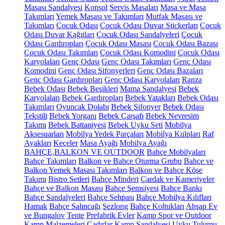
Masası Sandalyesi
Konsol
Servis Masaları
Masa ve Masa
Takımları
Yemek Masası ve Takımları
Mutfak Masası ve
Takımları
Çocuk Odası
Çocuk Odası Duvar Stickerları
Çocuk
Odası Duvar Kağıtları
Çocuk Odası Sandalyeleri
Çocuk
Odası Gardıropları
Çocuk Odası Masası
Çocuk Odası Bazası
Çocuk Odası Takımları
Çocuk Odası Komodini
Çocuk Odası
Karyolaları
Genç Odası
Genç Odası Takımları
Genç Odası
Komodini
Genç Odası Şifonyerleri
Genç Odası Bazaları
Genç Odası Gardıropları
Genç Odası Karyolaları
Ranza
Bebek Odası
Bebek Beşikleri
Mama Sandalyesi
Bebek
Karyolaları
Bebek Gardıropları
Bebek Yatakları
Bebek Odası
Takımları
Oyuncak Dolabı
Bebek Şifonyer
Bebek Odası
Tekstili
Bebek Yorganı
Bebek Çarşafı
Bebek Nevresim
Takımı
Bebek Battaniyesi
Bebek Uyku Seti
Mobilya
Aksesuarları
Mobilya Yedek Parçaları
Mobilya Kulpları
Raf
Ayakları
Keçeler
Masa Ayağı
Mobilya Ayağı
BAHÇE,BALKON VE OUTDOOR
Bahçe Mobilyaları
Bahçe Takımları
Balkon ve Bahçe Oturma Grubu
Bahçe ve
Balkon Yemek Masası Takımları
Balkon ve Bahçe Köşe
Takımı
Bistro Setleri
Bahçe Minderi
Çardak ve Kameriyeler
Bahçe ve Balkon Masası
Bahçe Şemsiyesi
Bahçe Bankı
Bahçe Sandalyeleri
Bahçe Sehpası
Bahçe Mobilya Kılıfları
Hamak
Bahçe Salıncağı
Şezlong
Bahçe Koltukları
Ahşap Ev
ve Bungalov
Tente
Prefabrik Evler
Kamp Spor ve Outdoor
Kamp Malzemeleri
Çadırlar
Kamp Sandalyesi
Uyku Tulumu