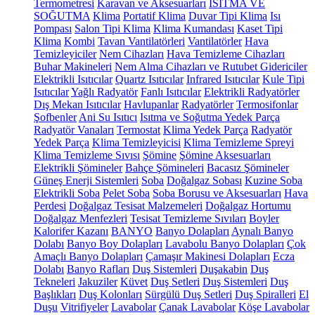
Termometresi
Karavan ve Aksesuarları
ISITMA VE
SOĞUTMA
Klima
Portatif Klima
Duvar Tipi Klima
Isı
Pompası
Salon Tipi Klima
Klima Kumandası
Kaset Tipi
Klima
Kombi
Tavan Vantilatörleri
Vantilatörler
Hava
Temizleyiciler
Nem Cihazları
Hava Temizleme Cihazları
Buhar Makineleri
Nem Alma Cihazları ve Rutubet Gidericiler
Elektrikli Isıtıcılar
Quartz Isıtıcılar
Infrared Isıtıcılar
Kule Tipi
Isıtıcılar
Yağlı Radyatör
Fanlı Isıtıcılar
Elektrikli Radyatörler
Dış Mekan Isıtıcılar
Havlupanlar
Radyatörler
Termosifonlar
Şofbenler
Ani Su Isıtıcı
Isıtma ve Soğutma Yedek Parça
Radyatör Vanaları
Termostat
Klima Yedek Parça
Radyatör
Yedek Parça
Klima Temizleyicisi
Klima Temizleme Spreyi
Klima Temizleme Sıvısı
Şömine
Şömine Aksesuarları
Elektrikli Şömineler
Bahçe Şömineleri
Bacasız Şömineler
Güneş Enerji Sistemleri
Soba
Doğalgaz Sobası
Kuzine Soba
Elektrikli Soba
Pelet Soba
Soba Borusu ve Aksesuarları
Hava
Perdesi
Doğalgaz Tesisat Malzemeleri
Doğalgaz Hortumu
Doğalgaz Menfezleri
Tesisat Temizleme Sıvıları
Boyler
Kalorifer Kazanı
BANYO
Banyo Dolapları
Aynalı Banyo
Dolabı
Banyo Boy Dolapları
Lavabolu Banyo Dolapları
Çok
Amaçlı Banyo Dolapları
Çamaşır Makinesi Dolapları
Ecza
Dolabı
Banyo Rafları
Duş Sistemleri
Duşakabin
Duş
Tekneleri
Jakuziler
Küvet
Duş Setleri
Duş Sistemleri
Duş
Başlıkları
Duş Kolonları
Sürgülü Duş Setleri
Duş Spiralleri
El
Duşu
Vitrifiyeler
Lavabolar
Çanak Lavabolar
Köşe Lavabolar