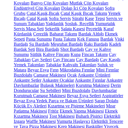
Kovaları
Banyo Çöp Kovaları
Mutfak Çöp Kovaları
Endüstriyel Çöp Kovaları
Dolap İçi Çöp Kovaları
Sofra
Grubu
Çatal,Kaşık,Bıçak
Çatal Kaşık Bıçak Takımı
Yemek
Bıçağı
Çatal
Kaşık
Sofra Servis
Sürahi
Kase
Tepsi
Servis ve
Sunum Tabakları
Yağdanlık
Sosluk, Reçellik
Yumurtalık
Servis Maşa Seti
Şekerlik
Salata Kasesi
Peçetelik
Karaf
Kürdanlık
Çerezlik
Baharat Takımı
Bardak Altlığı
Ekmek
Sepeti
Pasta Sunumu
Pasta Takımı
Kek Fanusu
Bardak
Viski
Bardağı
Su Bardağı
Meşrubat Bardağı
Rakı Bardağı
Kadeh
Bardak Seti
Bira Bardağı
Shot Bardağı
Çay ve Kahve
Sunumu
Sütlük
Kahve Fincanı
Kupa
Fincan Takımı
Çay
Tabakları
Çay Setleri
Çay Fincanı
Çay Bardağı
Çay Kaşığı
Yemek Takımları
Tabaklar
Kahvaltı Takımları
Suluk ve
Matara
Beyaz Eşya
Fırın
Mikrodalga Fırınlar
Mini Fırınlar
Buzdolabı
Çamaşır Makinesi
Ocak
Ankastre Ürünleri
Ankastre Setler
Ankastre Ocaklar
Ankastre Fırınlar
Ankastre
Davlumbazlar
Bulaşık Makineleri
Kurutma Makinesi
Derin
Dondurucular
Su Sebilleri
Mini Buzdolabı
Davlumbazlar
Kurutmalı Çamaşır Makinesi
Beyaz Eşya Setleri
Aspiratörler
Beyaz Eşya Yedek Parça ve Bakım Ürünleri
Şarap Dolabı
Küçük Ev Aletleri
Kızartma ve Pişirme Makineleri
Mısır
Patlatma Makinesi
Fritöz
Ekmek Yapma Makinesi
Ekmek
Kızartma Makinesi
Tost Makinesi
Buharlı Pişirici
Elektrikli
Izgara
Waffle Makinesi
Yumurta Haşlayıcı
Elektrikli Tencere
ve Tava
Pizza Makinesi
Krep Makinesi
Basküller
Yiyecek