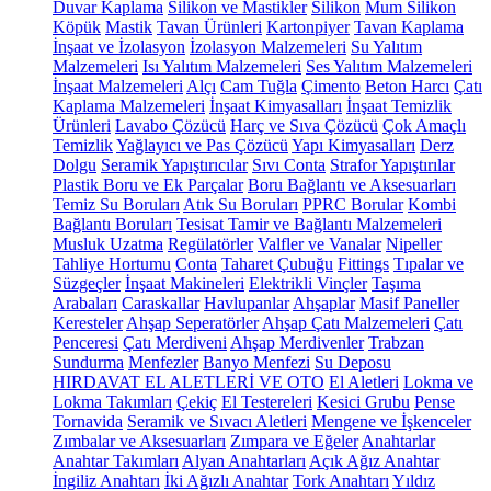
Duvar Kaplama
Silikon ve Mastikler
Silikon
Mum Silikon
Köpük
Mastik
Tavan Ürünleri
Kartonpiyer
Tavan Kaplama
İnşaat ve İzolasyon
İzolasyon Malzemeleri
Su Yalıtım
Malzemeleri
Isı Yalıtım Malzemeleri
Ses Yalıtım Malzemeleri
İnşaat Malzemeleri
Alçı
Cam Tuğla
Çimento
Beton Harcı
Çatı
Kaplama Malzemeleri
İnşaat Kimyasalları
İnşaat Temizlik
Ürünleri
Lavabo Çözücü
Harç ve Sıva Çözücü
Çok Amaçlı
Temizlik
Yağlayıcı ve Pas Çözücü
Yapı Kimyasalları
Derz
Dolgu
Seramik Yapıştırıcılar
Sıvı Conta
Strafor Yapıştırılar
Plastik Boru ve Ek Parçalar
Boru Bağlantı ve Aksesuarları
Temiz Su Boruları
Atık Su Boruları
PPRC Borular
Kombi
Bağlantı Boruları
Tesisat Tamir ve Bağlantı Malzemeleri
Musluk Uzatma
Regülatörler
Valfler ve Vanalar
Nipeller
Tahliye Hortumu
Conta
Taharet Çubuğu
Fittings
Tıpalar ve
Süzgeçler
İnşaat Makineleri
Elektrikli Vinçler
Taşıma
Arabaları
Caraskallar
Havlupanlar
Ahşaplar
Masif Paneller
Keresteler
Ahşap Seperatörler
Ahşap Çatı Malzemeleri
Çatı
Penceresi
Çatı Merdiveni
Ahşap Merdivenler
Trabzan
Sundurma
Menfezler
Banyo Menfezi
Su Deposu
HIRDAVAT EL ALETLERİ VE OTO
El Aletleri
Lokma ve
Lokma Takımları
Çekiç
El Testereleri
Kesici Grubu
Pense
Tornavida
Seramik ve Sıvacı Aletleri
Mengene ve İşkenceler
Zımbalar ve Aksesuarları
Zımpara ve Eğeler
Anahtarlar
Anahtar Takımları
Alyan Anahtarları
Açık Ağız Anahtar
İngiliz Anahtarı
İki Ağızlı Anahtar
Tork Anahtarı
Yıldız