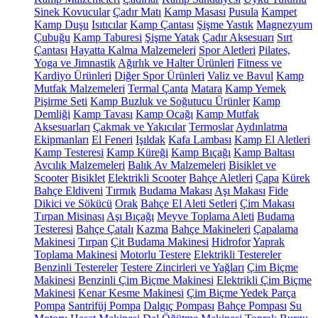
Sinek Kovucular
Çadır Matı
Kamp Masası
Pusula
Kampet
Kamp Duşu
Isıtıcılar
Kamp Çantası
Şişme Yastık
Magnezyum
Çubuğu
Kamp Taburesi
Şişme Yatak
Çadır Aksesuarı
Sırt
Çantası
Hayatta Kalma Malzemeleri
Spor Aletleri
Pilates,
Yoga ve Jimnastik
Ağırlık ve Halter Ürünleri
Fitness ve
Kardiyo Ürünleri
Diğer Spor Ürünleri
Valiz ve Bavul
Kamp
Mutfak Malzemeleri
Termal Çanta
Matara
Kamp Yemek
Pişirme Seti
Kamp Buzluk ve Soğutucu Ürünler
Kamp
Demliği
Kamp Tavası
Kamp Ocağı
Kamp Mutfak
Aksesuarları
Çakmak ve Yakıcılar
Termoslar
Aydınlatma
Ekipmanları
El Feneri
Işıldak
Kafa Lambası
Kamp El Aletleri
Kamp Testeresi
Kamp Küreği
Kamp Bıçağı
Kamp Baltası
Avcılık Malzemeleri
Balık Av Malzemeleri
Bisiklet ve
Scooter
Bisiklet
Elektrikli Scooter
Bahçe Aletleri
Çapa
Kürek
Bahçe Eldiveni
Tırmık
Budama Makası
Aşı Makası
Fide
Dikici ve Sökücü
Orak
Bahçe El Aleti Setleri
Çim Makası
Tırpan Misinası
Aşı Bıçağı
Meyve Toplama Aleti
Budama
Testeresi
Bahçe Çatalı
Kazma
Bahçe Makineleri
Çapalama
Makinesi
Tırpan
Çit Budama Makinesi
Hidrofor
Yaprak
Toplama Makinesi
Motorlu Testere
Elektrikli Testereler
Benzinli Testereler
Testere Zincirleri ve Yağları
Çim Biçme
Makinesi
Benzinli Çim Biçme Makinesi
Elektrikli Çim Biçme
Makinesi
Kenar Kesme Makinesi
Çim Biçme Yedek Parça
Pompa
Santrifüj Pompa
Dalgıç Pompası
Bahçe Pompası
Su