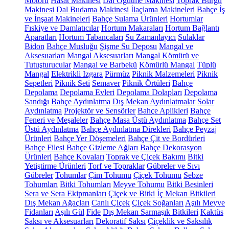
Motoru
Hasat Makinesi
Dal Öğütme Makinesi
Toprak Burgu
Makinesi
Dal Budama Makinesi
İlaçlama Makineleri
Bahçe İş
ve İnşaat Makineleri
Bahçe Sulama Ürünleri
Hortumlar
Fıskiye ve Damlatıcılar
Hortum Makaraları
Hortum Bağlantı
Aparatları
Hortum Tabancaları
Su Zamanlayıcı
Sulaklar
Bidon
Bahçe Musluğu
Şişme Su Deposu
Mangal ve
Aksesuarları
Mangal Aksesuarları
Mangal Kömürü ve
Tutuşturucular
Mangal ve Barbekü
Kömürlü Mangal
Tüplü
Mangal
Elektrikli Izgara
Pürmüz
Piknik Malzemeleri
Piknik
Sepetleri
Piknik Seti
Semaver
Piknik Örtüleri
Bahçe
Depolama
Depolama Evleri
Depolama Dolapları
Depolama
Sandığı
Bahçe Aydınlatma
Dış Mekan Aydınlatmalar
Solar
Aydınlatma
Projektör ve Sensörler
Bahçe Aplikleri
Bahçe
Feneri ve Meşaleler
Bahçe Masa Üstü Aydınlatma
Bahçe Set
Üstü Aydınlatma
Bahçe Aydınlatma Direkleri
Bahçe Peyzaj
Ürünleri
Bahçe Yer Döşemeleri
Bahçe Çit ve Bordürleri
Bahçe Filesi
Bahçe Gizleme Ağları
Bahçe Dekorasyon
Ürünleri
Bahçe Kovaları
Toprak ve Çiçek Bakımı
Bitki
Yetiştirme Ürünleri
Torf ve Topraklar
Gübreler ve Sıvı
Gübreler
Tohumlar
Çim Tohumu
Çiçek Tohumu
Sebze
Tohumları
Bitki Tohumları
Meyve Tohumu
Bitki Besinleri
Sera ve Sera Ekipmanları
Çiçek ve Bitki
İç Mekan Bitkileri
Dış Mekan Ağaçları
Canlı Çiçek
Çiçek Soğanları
Aşılı Meyve
Fidanları
Aşılı Gül
Fide
Dış Mekan Sarmaşık Bitkileri
Kaktüs
Saksı ve Aksesuarları
Dekoratif Saksı
Çiçeklik ve Saksılık