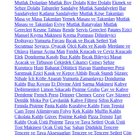
Mutfak Dolapları
Mutfak Boy Dolabı
Kiler Dolabı
Ekmek ve
Sebze Dolabı
Tabureler
Sandalye
Mutfak Sandalyeleri
Bar
Sandalyeleri
Katlanır Sandalyeler
Mutfak Köşe Takımları
Masa ve Masa Takımları
Yemek Masası ve Takımları
Mutfak
Masası ve Takımları
Eviye
Mutfak Bataryaları
Mutfak
Gereçleri
Kesme Tahtası
Rende
Servis Gereçleri
Patates Ezici
Manuel Kıyma Makinesi
Krema Pompası
Dilimleyici
Doğrayıcı
Yumurta Fırçası
Bıçak ve Bıçak Setleri
Yağ
Sıçratmaz
Soyucu, Oyacak
Ölçü Kabı ve Kaşığı
Merdane ve
Oklava
Hamur Açma Matı
Fındık Kıracağı ve Ceviz Kıracağı
Elek
Dondurma Kaşığı
Buz Kalıbı
Bıçak Bileyici Masat
Açacak ve Tirbuşon
Çekirdek Çıkarıcı
Çırpıcı
Sebze
Kurutucu
Huni
Baharat Öğütücü
Havan
Hamburger Presi
Sarımsak Ezici
Kaşık ve Kepçe Altlığı
Bıçak Standı
Süzgeç
Nihale
İçli Köfte Aparatı
Yumurta Zamanlayıcı
Dondurma
Kalıbı
Buz Kovası
Et Dövme Aleti
Sarma Makinesi
Kahve
Değirmenleri
Limon Sıkacağı
Pişirme Grubu
Çay ve Kahve
Demleme
French Press
Dripper
Chemex
Cezve
Çay Süzgeci
Demlik
Moka Pot
Çaydanlık
Kahve Filtresi
Sifon Kahve
Fırında Pişirme
Pasta Kalıbı
Kurabiye Kalıbı
Fırın Tepsisi
Cam Tepsi
Alüminyum Folyo
Kek Kalıbı
Muffin Kalıbı
Çikolata Kalıbı
Güveç
Pişirme Kağıdı
Pizza Tepsisi
Tart
Kalıbı
Ocak Üstü Pişirme
Tava ve Tava Setleri
Ocak Üstü
Tost Makinesi
Ocak Üstü Sac
Sahan
Düdüklü Tencere
Tencere ve Tava Aksesuarları
Tencere ve Tencere Setleri
Çöp