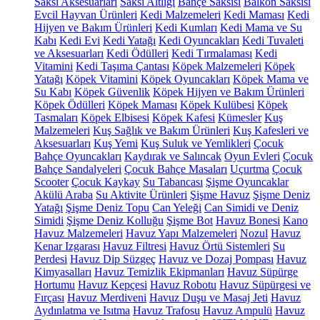
Saksı Aksesuarları
Saksı Altlığı
Bahçe Saksısı
Balkon Saksısı
Evcil Hayvan Ürünleri
Kedi Malzemeleri
Kedi Maması
Kedi
Hijyen ve Bakım Ürünleri
Kedi Kumları
Kedi Mama ve Su
Kabı
Kedi Evi
Kedi Yatağı
Kedi Oyuncakları
Kedi Tuvaleti
ve Aksesuarları
Kedi Ödülleri
Kedi Tırmalaması
Kedi
Vitamini
Kedi Taşıma Çantası
Köpek Malzemeleri
Köpek
Yatağı
Köpek Vitamini
Köpek Oyuncakları
Köpek Mama ve
Su Kabı
Köpek Güvenlik
Köpek Hijyen ve Bakım Ürünleri
Köpek Ödülleri
Köpek Maması
Köpek Kulübesi
Köpek
Tasmaları
Köpek Elbisesi
Köpek Kafesi
Kümesler
Kuş
Malzemeleri
Kuş Sağlık ve Bakım Ürünleri
Kuş Kafesleri ve
Aksesuarları
Kuş Yemi
Kuş Suluk ve Yemlikleri
Çocuk
Bahçe Oyuncakları
Kaydırak ve Salıncak
Oyun Evleri
Çocuk
Bahçe Sandalyeleri
Çocuk Bahçe Masaları
Uçurtma
Çocuk
Scooter
Çocuk Kaykay
Su Tabancası
Şişme Oyuncaklar
Akülü Araba
Su Aktivite Ürünleri
Şişme Havuz
Şişme Deniz
Yatağı
Şişme Deniz Topu
Can Yeleği
Can Simidi ve Deniz
Simidi
Şişme Deniz Kolluğu
Şişme Bot
Havuz Bonesi
Kano
Havuz Malzemeleri
Havuz Yapı Malzemeleri
Nozul
Havuz
Kenar Izgarası
Havuz Filtresi
Havuz Örtü Sistemleri
Su
Perdesi
Havuz Dip Süzgeç
Havuz ve Dozaj Pompası
Havuz
Kimyasalları
Havuz Temizlik Ekipmanları
Havuz Süpürge
Hortumu
Havuz Kepçesi
Havuz Robotu
Havuz Süpürgesi ve
Fırçası
Havuz Merdiveni
Havuz Duşu ve Masaj Jeti
Havuz
Aydınlatma ve Isıtma
Havuz Trafosu
Havuz Ampulü
Havuz