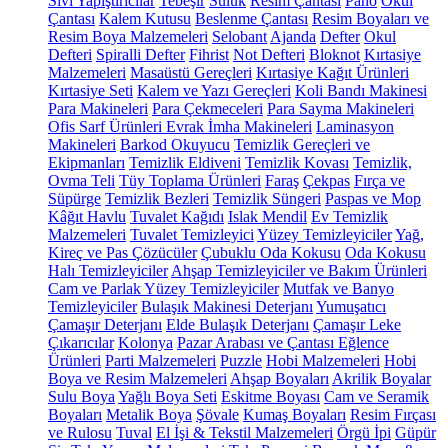
Sıvı Yapıştırıcılar
Tebeşir
Suluk
Resim Çantası
Pano
Okul
Çantası
Kalem Kutusu
Beslenme Çantası
Resim Boyaları ve
Resim Boya Malzemeleri
Selobant
Ajanda
Defter
Okul
Defteri
Spiralli Defter
Fihrist
Not Defteri
Bloknot
Kırtasiye
Malzemeleri
Masaüstü Gereçleri
Kırtasiye Kağıt Ürünleri
Kırtasiye Seti
Kalem ve Yazı Gereçleri
Koli Bandı Makinesi
Para Makineleri
Para Çekmeceleri
Para Sayma Makineleri
Ofis Sarf Ürünleri
Evrak İmha Makineleri
Laminasyon
Makineleri
Barkod Okuyucu
Temizlik Gereçleri ve
Ekipmanları
Temizlik Eldiveni
Temizlik Kovası
Temizlik,
Ovma Teli
Tüy Toplama Ürünleri
Faraş
Çekpas
Fırça ve
Süpürge
Temizlik Bezleri
Temizlik Süngeri
Paspas ve Mop
Kâğıt Havlu
Tuvalet Kağıdı
Islak Mendil
Ev Temizlik
Malzemeleri
Tuvalet Temizleyici
Yüzey Temizleyiciler
Yağ,
Kireç ve Pas Çözücüler
Çubuklu Oda Kokusu
Oda Kokusu
Halı Temizleyiciler
Ahşap Temizleyiciler ve Bakım Ürünleri
Cam ve Parlak Yüzey Temizleyiciler
Mutfak ve Banyo
Temizleyiciler
Bulaşık Makinesi Deterjanı
Yumuşatıcı
Çamaşır Deterjanı
Elde Bulaşık Deterjanı
Çamaşır Leke
Çıkarıcılar
Kolonya
Pazar Arabası ve Çantası
Eğlence
Ürünleri
Parti Malzemeleri
Puzzle
Hobi Malzemeleri
Hobi
Boya ve Resim Malzemeleri
Ahşap Boyaları
Akrilik Boyalar
Sulu Boya
Yağlı Boya Seti
Eskitme Boyası
Cam ve Seramik
Boyaları
Metalik Boya
Şövale
Kumaş Boyaları
Resim Fırçası
ve Rulosu
Tuval
El İşi & Tekstil Malzemeleri
Örgü İpi
Güpür