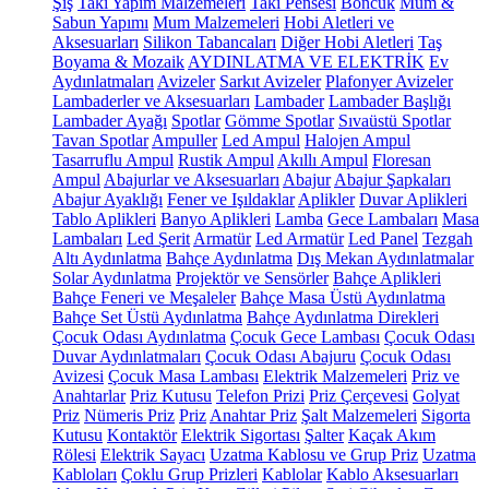
Şiş
Takı Yapım Malzemeleri
Takı Pensesi
Boncuk
Mum &
Sabun Yapımı
Mum Malzemeleri
Hobi Aletleri ve
Aksesuarları
Silikon Tabancaları
Diğer Hobi Aletleri
Taş
Boyama & Mozaik
AYDINLATMA VE ELEKTRİK
Ev
Aydınlatmaları
Avizeler
Sarkıt Avizeler
Plafonyer Avizeler
Lambaderler ve Aksesuarları
Lambader
Lambader Başlığı
Lambader Ayağı
Spotlar
Gömme Spotlar
Sıvaüstü Spotlar
Tavan Spotlar
Ampuller
Led Ampul
Halojen Ampul
Tasarruflu Ampul
Rustik Ampul
Akıllı Ampul
Floresan
Ampul
Abajurlar ve Aksesuarları
Abajur
Abajur Şapkaları
Abajur Ayaklığı
Fener ve Işıldaklar
Aplikler
Duvar Aplikleri
Tablo Aplikleri
Banyo Aplikleri
Lamba
Gece Lambaları
Masa
Lambaları
Led Şerit
Armatür
Led Armatür
Led Panel
Tezgah
Altı Aydınlatma
Bahçe Aydınlatma
Dış Mekan Aydınlatmalar
Solar Aydınlatma
Projektör ve Sensörler
Bahçe Aplikleri
Bahçe Feneri ve Meşaleler
Bahçe Masa Üstü Aydınlatma
Bahçe Set Üstü Aydınlatma
Bahçe Aydınlatma Direkleri
Çocuk Odası Aydınlatma
Çocuk Gece Lambası
Çocuk Odası
Duvar Aydınlatmaları
Çocuk Odası Abajuru
Çocuk Odası
Avizesi
Çocuk Masa Lambası
Elektrik Malzemeleri
Priz ve
Anahtarlar
Priz Kutusu
Telefon Prizi
Priz Çerçevesi
Golyat
Priz
Nümeris Priz
Priz
Anahtar Priz
Şalt Malzemeleri
Sigorta
Kutusu
Kontaktör
Elektrik Sigortası
Şalter
Kaçak Akım
Rölesi
Elektrik Sayacı
Uzatma Kablosu ve Grup Priz
Uzatma
Kabloları
Çoklu Grup Prizleri
Kablolar
Kablo Aksesuarları