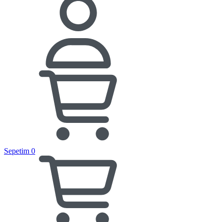
Sepetim
0