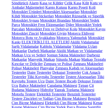
Söndürücü
Alarm
Kasa ve Kilitler
Çelik Kasa
Kilit
Kutu ve
Ambalaj Malzemeleri
Kargo Kutusu
Kargo Poşeti
Koli
Motosiklet Ürünleri
Motorsiklet Aksesuarları
Motosiklet
Kilidi
Motosiklet Stickerları
Motosiklet Rüzgarlık ve Siperlik
Motosiklet Aynası
Motosiklet Brandası
Motorsiklet Yedek
Parça
Motosiklet Fren Ekipmanları
Diğer Motosiklet Yedek
Parçaları
Motosiklet Fren ve Debriyaj Kolu
Motosiklet Kayışı
Motosiklet Zinciri
Motosiklet Giyim
Motorcu Eldiveni
Motorcu Botu ve Ayakkabısı
Motorcu Yağmurluk
Motosiklet
Kaskı
ELEKTRİKLİ EL ALETLERİ
Akülü Vidalamalar
Şarjlı Vidalamalar
Kablolu Vidalamalar
Vidalama Uçları
Matkaplar
Darbeli Matkaplar
Akülü Matkap ve Vidalamalar
Matkap Ucu ve Setleri
Somun Sıkma Makineleri
Darbesiz
Matkaplar
Manyetik Matkap
Sütunlu Matkap
Matkap Tezgahı
Kırıcılar ve Deliciler
Zımpara ve Polisaj
Zımpara Makineleri
Polisaj Makineleri
Planyalar
Zımpara Kağıdı ve Aksesuarları
Testereler
Daire Testereler
Dekupaj Testereler
Çok Amaçlı
Testereler
Tilki Kuyruğu Testereler
Testere Aksesuarları
Tilki
Kuyruğu Testere Ucu
Daire Testere Bıçağı
Dekupaj Testere
Ucu
Bahçe Makineleri
Çapalama Makinesi
Tırpan
Çit
Budama Makinesi
Hidrofor
Yaprak Toplama Makinesi
Motorlu Testere
Elektrikli Testereler
Benzinli Testereler
Testere Zincirleri ve Yağları
Çim Biçme Makinesi
Benzinli
Çim Biçme Makinesi
Elektrikli Çim Biçme Makinesi
Kenar
Kesme Makinesi
Çim Biçme Yedek Parça
Pompa
Santrifüj