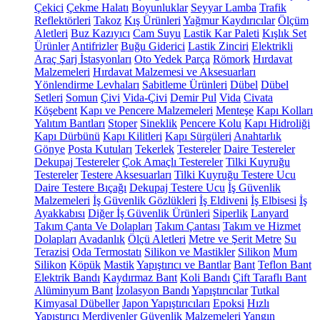
Çekici
Çekme Halatı
Boyunluklar
Seyyar Lamba
Trafik
Reflektörleri
Takoz
Kış Ürünleri
Yağmur Kaydırıcılar
Ölçüm
Aletleri
Buz Kazıyıcı
Cam Suyu
Lastik Kar Paleti
Kışlık Set
Ürünler
Antifrizler
Buğu Giderici
Lastik Zinciri
Elektrikli
Araç Şarj İstasyonları
Oto Yedek Parça
Römork
Hırdavat
Malzemeleri
Hırdavat Malzemesi ve Aksesuarları
Yönlendirme Levhaları
Sabitleme Ürünleri
Dübel
Dübel
Setleri
Somun
Çivi
Vida-Çivi
Demir Pul
Vida
Civata
Köşebent
Kapı ve Pencere Malzemeleri
Menteşe
Kapı Kolları
Yalıtım Bantları
Stoper
Sineklik
Pencere Kolu
Kapı Hidroliği
Kapı Dürbünü
Kapı Kilitleri
Kapı Sürgüleri
Anahtarlık
Gönye
Posta Kutuları
Tekerlek
Testereler
Daire Testereler
Dekupaj Testereler
Çok Amaçlı Testereler
Tilki Kuyruğu
Testereler
Testere Aksesuarları
Tilki Kuyruğu Testere Ucu
Daire Testere Bıçağı
Dekupaj Testere Ucu
İş Güvenlik
Malzemeleri
İş Güvenlik Gözlükleri
İş Eldiveni
İş Elbisesi
İş
Ayakkabısı
Diğer İş Güvenlik Ürünleri
Siperlik
Lanyard
Takım Çanta Ve Dolapları
Takım Çantası
Takım ve Hizmet
Dolapları
Avadanlık
Ölçü Aletleri
Metre ve Şerit Metre
Su
Terazisi
Oda Termostatı
Silikon ve Mastikler
Silikon
Mum
Silikon
Köpük
Mastik
Yapıştırıcı ve Bantlar
Bant
Teflon Bant
Elektrik Bandı
Kaydırmaz Bant
Koli Bandı
Çift Taraflı Bant
Alüminyum Bant
İzolasyon Bandı
Yapıştırıcılar
Tutkal
Kimyasal Dübeller
Japon Yapıştırıcıları
Epoksi
Hızlı
Yapıştırıcı
Merdivenler
Güvenlik Malzemeleri
Yangın