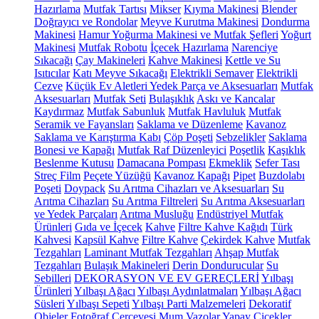
Hazırlama
Mutfak Tartısı
Mikser
Kıyma Makinesi
Blender
Doğrayıcı ve Rondolar
Meyve Kurutma Makinesi
Dondurma
Makinesi
Hamur Yoğurma Makinesi ve Mutfak Şefleri
Yoğurt
Makinesi
Mutfak Robotu
İçecek Hazırlama
Narenciye
Sıkacağı
Çay Makineleri
Kahve Makinesi
Kettle ve Su
Isıtıcılar
Katı Meyve Sıkacağı
Elektrikli Semaver
Elektrikli
Cezve
Küçük Ev Aletleri Yedek Parça ve Aksesuarları
Mutfak
Aksesuarları
Mutfak Seti
Bulaşıklık
Askı ve Kancalar
Kaydırmaz
Mutfak Sabunluk
Mutfak Havluluk
Mutfak
Seramik ve Fayansları
Saklama ve Düzenleme
Kavanoz
Saklama ve Karıştırma Kabı
Çöp Poşeti
Sebzelikler
Saklama
Bonesi ve Kapağı
Mutfak Raf Düzenleyici
Poşetlik
Kaşıklık
Beslenme Kutusu
Damacana Pompası
Ekmeklik
Sefer Tası
Streç Film
Peçete Yüzüğü
Kavanoz Kapağı
Pipet
Buzdolabı
Poşeti
Doypack
Su Arıtma Cihazları ve Aksesuarları
Su
Arıtma Cihazları
Su Arıtma Filtreleri
Su Arıtma Aksesuarları
ve Yedek Parçaları
Arıtma Musluğu
Endüstriyel Mutfak
Ürünleri
Gıda ve İçecek
Kahve
Filtre Kahve Kağıdı
Türk
Kahvesi
Kapsül Kahve
Filtre Kahve
Çekirdek Kahve
Mutfak
Tezgahları
Laminant Mutfak Tezgahları
Ahşap Mutfak
Tezgahları
Bulaşık Makineleri
Derin Dondurucular
Su
Sebilleri
DEKORASYON VE EV GEREÇLERİ
Yılbaşı
Ürünleri
Yılbaşı Ağacı
Yılbaşı Aydınlatmaları
Yılbaşı Ağacı
Süsleri
Yılbaşı Sepeti
Yılbaşı Parti Malzemeleri
Dekoratif
Objeler
Fotoğraf Çerçevesi
Mum
Vazolar
Yapay Çiçekler