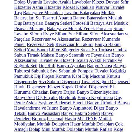
Dolap Uyumlu Lavabo
Ayaklı Lavabolar
Klozet
Duvara Sıfır
Klozetler
Asma Klozetler
Klozet Kapakları
Pisuvar
Tuvalet
Taşı
Batarya ve Musluklar
Lavabo Bataryaları
Mutfak
Bataryaları
Su Tasarruf Aparatı
Banyo Bataryaları
Musluk
Duş Bataryaları
Batarya Setleri
Fotoselli Batarya
Ara Musluk
Pisuvar Musluğu
Batarya ve Musluk Yedek Parçaları
Sifon
Lavabo Sifonu
Eviye Sifonu
Yer Sifonu
Sifon Aksesuarları ve
Parçaları
Rezervuar ve Aksesuarları
Rezervuar Kumanda
Paneli
Rezervuar Seti
Rezervuar İç Takımı
Banyo Bakım
Setleri
Yara Bandı
Lif ve Süngerler
Sıcak Su Torbası
Cımbız
Sabun
Tırnak Makası
Banyo Seramik ve Fayansları
Banyo
Aksesuarları
Tuvalet ve Klozet Fırçaları
Ayaklı Fırçalık ve
Kağıtlık Seti
Duş Rafı
Banyo Aynaları
Banyo Askısı
Banyo
Taburesi
Sabunluk
Sıvı Sabunluk Pompası
Tuvalet Kağıtlığı
Pamukluk
Diş Fırçası Koruma Kabı
Diş Macunu Kutusu
Dispenserler
Sıvı Sabun Dispenseri
Tuvalet Kağıdı Dispenseri
Havlu Dispenseri
Klozet Kapak Örtüsü Dispenseri
El
Kurutma Cihazları
Banyo Etajeri
Banyo Düzenleyicileri
Banyo Seti
Diş Fırçalık
Havluluk
Banyo Kaydırmazı
Duş
Perde Askısı
Yaşlı ve Bedensel Engelli Banyo Ürünleri
Banyo
Havalandırma ve Isıtma
Banyo Aspiratörü
Diğer
Banyo
Tekstil
Banyo Paspasları
Banyo Bakım Setleri
Banyo
Perdeleri
Bornoz
Peştemal
Havlu
MUTFAK
Mutfak
Mobilyaları
Mutfak Dolapları
Hazır Mutfak Dolapları
Çok
Amaçlı Dolap
Mini Mutfak Dolapları
Mutfak Rafları
Köşe