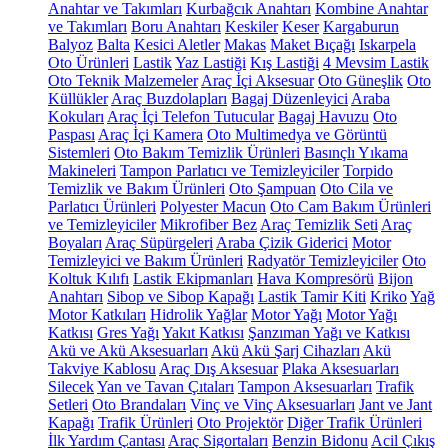
Anahtar ve Takımları
Kurbağcık Anahtarı
Kombine Anahtar
ve Takımları
Boru Anahtarı
Keskiler
Keser
Kargaburun
Balyoz
Balta
Kesici Aletler
Makas
Maket Bıçağı
Iskarpela
Oto Ürünleri
Lastik
Yaz Lastiği
Kış Lastiği
4 Mevsim Lastik
Oto Teknik Malzemeler
Araç İçi Aksesuar
Oto Güneşlik
Oto
Küllükler
Araç Buzdolapları
Bagaj Düzenleyici
Araba
Kokuları
Araç İçi Telefon Tutucular
Bagaj Havuzu
Oto
Paspası
Araç İçi Kamera
Oto Multimedya ve Görüntü
Sistemleri
Oto Bakım Temizlik Ürünleri
Basınçlı Yıkama
Makineleri
Tampon Parlatıcı ve Temizleyiciler
Torpido
Temizlik ve Bakım Ürünleri
Oto Şampuan
Oto Cila ve
Parlatıcı Ürünleri
Polyester Macun
Oto Cam Bakım Ürünleri
ve Temizleyiciler
Mikrofiber Bez
Araç Temizlik Seti
Araç
Boyaları
Araç Süpürgeleri
Araba Çizik Giderici
Motor
Temizleyici ve Bakım Ürünleri
Radyatör Temizleyiciler
Oto
Koltuk Kılıfı
Lastik Ekipmanları
Hava Kompresörü
Bijon
Anahtarı
Sibop ve Sibop Kapağı
Lastik Tamir Kiti
Kriko
Yağ
Motor Katkıları
Hidrolik Yağlar
Motor Yağı
Motor Yağı
Katkısı
Gres Yağı
Yakıt Katkısı
Şanzıman Yağı ve Katkısı
Akü ve Akü Aksesuarları
Akü
Akü Şarj Cihazları
Akü
Takviye Kablosu
Araç Dış Aksesuar
Plaka Aksesuarları
Silecek
Yan ve Tavan Çıtaları
Tampon Aksesuarları
Trafik
Setleri
Oto Brandaları
Vinç ve Vinç Aksesuarları
Jant ve Jant
Kapağı
Trafik Ürünleri
Oto Projektör
Diğer Trafik Ürünleri
İlk Yardım Çantası
Araç Sigortaları
Benzin Bidonu
Acil Çıkış