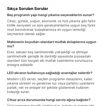
Sıkça Sorulan Sorular
Beş programlı yapı hangi yıkama seçeneklerini sunar?
Cihaz; günlük, yoğun, ekonomik ve hızlı yıkama gibi farklı
kirlilik seviyeleri ve süre gereksinimlerine uygun beş farklı
mod barındırarak bulaşıklarınıza en uygun temizliği
seçmenize olanak sağlar.
Makinenin boyutları standart mutfak dolaplarına uygun
mu?
Evet, seksen beş santimetrelik yüksekliği ve altmışar
santimetrelik genişlik ile derinliği sayesinde piyasadaki
standart tüm tezgah altı mutfak kabinlerine sorunsuzca
entegre edilebilir.
LED ekranın kullanıcıya sağladığı avantajlar nelerdir?
Modern LED ekran, seçilen programın detaylarını, kalan
yıkama süresini ve gerekirse tuz veya parlatıcı uyarılarını
parlak, net ve anlaşılır bir şekilde göstererek kullanım
kolaylığı sunar.
Cihaz arıza durumunda hangi servis ağına bağlıdır?
Ürün tamamen Arçelik üretimi olup, bakım ve onarım gibi