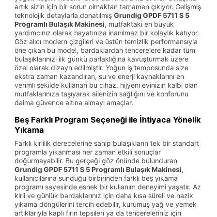
artık sizin için bir sorun olmaktan tamamen çıkıyor. Gelişmiş
teknolojik detaylarla donatılmış
Grundig GPDF 5711 S 5
Programlı Bulaşık Makinesi
, mutfaktaki en büyük
yardımcınız olarak hayatınıza inanılmaz bir kolaylık katıyor.
Göz alıcı modern çizgileri ve üstün temizlik performansıyla
öne çıkan bu model, bardaklardan tencerelere kadar tüm
bulaşıklarınızı ilk günkü parlaklığına kavuşturmak üzere
özel olarak dizayn edilmiştir. Yoğun iş temposunda size
ekstra zaman kazandıran, su ve enerji kaynaklarını en
verimli şekilde kullanan bu cihaz, hijyeni evinizin kalbi olan
mutfaklarınıza taşıyarak ailenizin sağlığını ve konforunu
daima güvence altına almayı amaçlar.
Beş Farklı Program Seçeneği ile İhtiyaca Yönelik
Yıkama
Farklı kirlilik derecelerine sahip bulaşıkların tek bir standart
programla yıkanması her zaman etkili sonuçlar
doğurmayabilir. Bu gerçeği göz önünde bulunduran
Grundig GPDF 5711 S 5 Programlı Bulaşık Makinesi
,
kullanıcılarına sunduğu birbirinden farklı beş yıkama
programı sayesinde esnek bir kullanım deneyimi yaşatır. Az
kirli ve günlük bardaklarınız için daha kısa süreli ve nazik
yıkama döngülerini tercih edebilir, kurumuş yağ ve yemek
artıklarıyla kaplı fırın tepsileri ya da tencereleriniz için