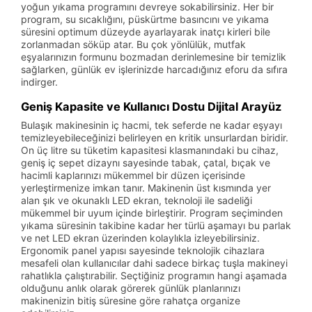
yoğun yıkama programını devreye sokabilirsiniz. Her bir
program, su sıcaklığını, püskürtme basıncını ve yıkama
süresini optimum düzeyde ayarlayarak inatçı kirleri bile
zorlanmadan söküp atar. Bu çok yönlülük, mutfak
eşyalarınızın formunu bozmadan derinlemesine bir temizlik
sağlarken, günlük ev işlerinizde harcadığınız eforu da sıfıra
indirger.
Geniş Kapasite ve Kullanıcı Dostu Dijital Arayüz
Bulaşık makinesinin iç hacmi, tek seferde ne kadar eşyayı
temizleyebileceğinizi belirleyen en kritik unsurlardan biridir.
On üç litre su tüketim kapasitesi klasmanındaki bu cihaz,
geniş iç sepet dizaynı sayesinde tabak, çatal, bıçak ve
hacimli kaplarınızı mükemmel bir düzen içerisinde
yerleştirmenize imkan tanır. Makinenin üst kısmında yer
alan şık ve okunaklı LED ekran, teknoloji ile sadeliği
mükemmel bir uyum içinde birleştirir. Program seçiminden
yıkama süresinin takibine kadar her türlü aşamayı bu parlak
ve net LED ekran üzerinden kolaylıkla izleyebilirsiniz.
Ergonomik panel yapısı sayesinde teknolojik cihazlara
mesafeli olan kullanıcılar dahi sadece birkaç tuşla makineyi
rahatlıkla çalıştırabilir. Seçtiğiniz programın hangi aşamada
olduğunu anlık olarak görerek günlük planlarınızı
makinenizin bitiş süresine göre rahatça organize