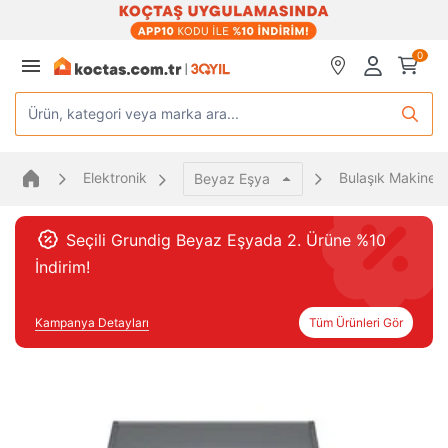
0
Ürün, kategori veya marka ara...
Elektronik
Bulaşık Makinele
Beyaz Eşya
Seçili Grundig Beyaz Eşyada 2. Ürüne %10
İndirim!
Kampanya Detayları
Tüm Ürünleri Gör