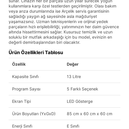
sunar. Cihazın her bir parçası uzun yıllar sürecek yoğun
kullanımlara karşı özel testlerden geçirilmiştir. Olası bakım
veya arıza durumlarında ise Arçelik servis garantisinin
sağladığı yaygın ağ sayesinde asla mağduriyet
yaşamazsınız. Uzman teknisyenlerin ve orijinal yedek
parçaların hızlı erişilebilirliği, yatırımınızın her daim güvence
altında hissettirmesini sağlar. Kusursuz temizlik ve uzun
soluklu bir mutfak arkadaşlığı için bu model, evinizin en
değerli demirbaşlarından biri olacaktır.
Ürün Özellikleri Tablosu
Özellik
Değer
Kapasite Sınıfı
13 Litre
Program Sayısı
5 Farklı Seçenek
Ekran Tipi
LED Gösterge
Ürün Boyutları (YxGxD)
85 cm x 60 cm x 60 cm
Enerji Sınıfı
E Sınıfı