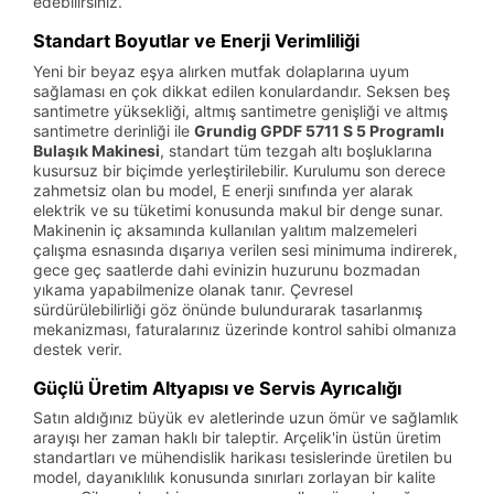
edebilirsiniz.
Standart Boyutlar ve Enerji Verimliliği
Yeni bir beyaz eşya alırken mutfak dolaplarına uyum
sağlaması en çok dikkat edilen konulardandır. Seksen beş
santimetre yüksekliği, altmış santimetre genişliği ve altmış
santimetre derinliği ile
Grundig GPDF 5711 S 5 Programlı
Bulaşık Makinesi
, standart tüm tezgah altı boşluklarına
kusursuz bir biçimde yerleştirilebilir. Kurulumu son derece
zahmetsiz olan bu model, E enerji sınıfında yer alarak
elektrik ve su tüketimi konusunda makul bir denge sunar.
Makinenin iç aksamında kullanılan yalıtım malzemeleri
çalışma esnasında dışarıya verilen sesi minimuma indirerek,
gece geç saatlerde dahi evinizin huzurunu bozmadan
yıkama yapabilmenize olanak tanır. Çevresel
sürdürülebilirliği göz önünde bulundurarak tasarlanmış
mekanizması, faturalarınız üzerinde kontrol sahibi olmanıza
destek verir.
Güçlü Üretim Altyapısı ve Servis Ayrıcalığı
Satın aldığınız büyük ev aletlerinde uzun ömür ve sağlamlık
arayışı her zaman haklı bir taleptir. Arçelik'in üstün üretim
standartları ve mühendislik harikası tesislerinde üretilen bu
model, dayanıklılık konusunda sınırları zorlayan bir kalite