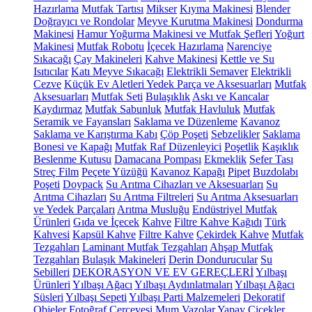
Hazırlama
Mutfak Tartısı
Mikser
Kıyma Makinesi
Blender
Doğrayıcı ve Rondolar
Meyve Kurutma Makinesi
Dondurma
Makinesi
Hamur Yoğurma Makinesi ve Mutfak Şefleri
Yoğurt
Makinesi
Mutfak Robotu
İçecek Hazırlama
Narenciye
Sıkacağı
Çay Makineleri
Kahve Makinesi
Kettle ve Su
Isıtıcılar
Katı Meyve Sıkacağı
Elektrikli Semaver
Elektrikli
Cezve
Küçük Ev Aletleri Yedek Parça ve Aksesuarları
Mutfak
Aksesuarları
Mutfak Seti
Bulaşıklık
Askı ve Kancalar
Kaydırmaz
Mutfak Sabunluk
Mutfak Havluluk
Mutfak
Seramik ve Fayansları
Saklama ve Düzenleme
Kavanoz
Saklama ve Karıştırma Kabı
Çöp Poşeti
Sebzelikler
Saklama
Bonesi ve Kapağı
Mutfak Raf Düzenleyici
Poşetlik
Kaşıklık
Beslenme Kutusu
Damacana Pompası
Ekmeklik
Sefer Tası
Streç Film
Peçete Yüzüğü
Kavanoz Kapağı
Pipet
Buzdolabı
Poşeti
Doypack
Su Arıtma Cihazları ve Aksesuarları
Su
Arıtma Cihazları
Su Arıtma Filtreleri
Su Arıtma Aksesuarları
ve Yedek Parçaları
Arıtma Musluğu
Endüstriyel Mutfak
Ürünleri
Gıda ve İçecek
Kahve
Filtre Kahve Kağıdı
Türk
Kahvesi
Kapsül Kahve
Filtre Kahve
Çekirdek Kahve
Mutfak
Tezgahları
Laminant Mutfak Tezgahları
Ahşap Mutfak
Tezgahları
Bulaşık Makineleri
Derin Dondurucular
Su
Sebilleri
DEKORASYON VE EV GEREÇLERİ
Yılbaşı
Ürünleri
Yılbaşı Ağacı
Yılbaşı Aydınlatmaları
Yılbaşı Ağacı
Süsleri
Yılbaşı Sepeti
Yılbaşı Parti Malzemeleri
Dekoratif
Objeler
Fotoğraf Çerçevesi
Mum
Vazolar
Yapay Çiçekler