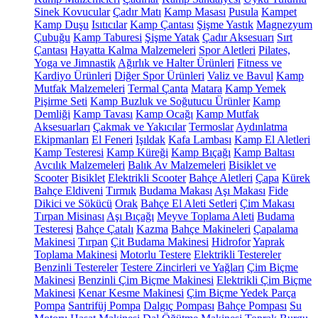
Sinek Kovucular
Çadır Matı
Kamp Masası
Pusula
Kampet
Kamp Duşu
Isıtıcılar
Kamp Çantası
Şişme Yastık
Magnezyum
Çubuğu
Kamp Taburesi
Şişme Yatak
Çadır Aksesuarı
Sırt
Çantası
Hayatta Kalma Malzemeleri
Spor Aletleri
Pilates,
Yoga ve Jimnastik
Ağırlık ve Halter Ürünleri
Fitness ve
Kardiyo Ürünleri
Diğer Spor Ürünleri
Valiz ve Bavul
Kamp
Mutfak Malzemeleri
Termal Çanta
Matara
Kamp Yemek
Pişirme Seti
Kamp Buzluk ve Soğutucu Ürünler
Kamp
Demliği
Kamp Tavası
Kamp Ocağı
Kamp Mutfak
Aksesuarları
Çakmak ve Yakıcılar
Termoslar
Aydınlatma
Ekipmanları
El Feneri
Işıldak
Kafa Lambası
Kamp El Aletleri
Kamp Testeresi
Kamp Küreği
Kamp Bıçağı
Kamp Baltası
Avcılık Malzemeleri
Balık Av Malzemeleri
Bisiklet ve
Scooter
Bisiklet
Elektrikli Scooter
Bahçe Aletleri
Çapa
Kürek
Bahçe Eldiveni
Tırmık
Budama Makası
Aşı Makası
Fide
Dikici ve Sökücü
Orak
Bahçe El Aleti Setleri
Çim Makası
Tırpan Misinası
Aşı Bıçağı
Meyve Toplama Aleti
Budama
Testeresi
Bahçe Çatalı
Kazma
Bahçe Makineleri
Çapalama
Makinesi
Tırpan
Çit Budama Makinesi
Hidrofor
Yaprak
Toplama Makinesi
Motorlu Testere
Elektrikli Testereler
Benzinli Testereler
Testere Zincirleri ve Yağları
Çim Biçme
Makinesi
Benzinli Çim Biçme Makinesi
Elektrikli Çim Biçme
Makinesi
Kenar Kesme Makinesi
Çim Biçme Yedek Parça
Pompa
Santrifüj Pompa
Dalgıç Pompası
Bahçe Pompası
Su