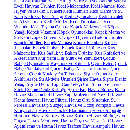
Saksı Aksesuarları
Saksı Altlığı
Bahçe Saksısı
Balkon Saksısı
Evcil Hayvan Ürünleri
Kedi Malzemeleri
Kedi Maması
Kedi
Hijyen ve Bakım Ürünleri
Kedi Kumları
Kedi Mama ve Su
Kabı
Kedi Evi
Kedi Yatağı
Kedi Oyuncakları
Kedi Tuvaleti
ve Aksesuarları
Kedi Ödülleri
Kedi Tırmalaması
Kedi
Vitamini
Kedi Taşıma Çantası
Köpek Malzemeleri
Köpek
Yatağı
Köpek Vitamini
Köpek Oyuncakları
Köpek Mama ve
Su Kabı
Köpek Güvenlik
Köpek Hijyen ve Bakım Ürünleri
Köpek Ödülleri
Köpek Maması
Köpek Kulübesi
Köpek
Tasmaları
Köpek Elbisesi
Köpek Kafesi
Kümesler
Kuş
Malzemeleri
Kuş Sağlık ve Bakım Ürünleri
Kuş Kafesleri ve
Aksesuarları
Kuş Yemi
Kuş Suluk ve Yemlikleri
Çocuk
Bahçe Oyuncakları
Kaydırak ve Salıncak
Oyun Evleri
Çocuk
Bahçe Sandalyeleri
Çocuk Bahçe Masaları
Uçurtma
Çocuk
Scooter
Çocuk Kaykay
Su Tabancası
Şişme Oyuncaklar
Akülü Araba
Su Aktivite Ürünleri
Şişme Havuz
Şişme Deniz
Yatağı
Şişme Deniz Topu
Can Yeleği
Can Simidi ve Deniz
Simidi
Şişme Deniz Kolluğu
Şişme Bot
Havuz Bonesi
Kano
Havuz Malzemeleri
Havuz Yapı Malzemeleri
Nozul
Havuz
Kenar Izgarası
Havuz Filtresi
Havuz Örtü Sistemleri
Su
Perdesi
Havuz Dip Süzgeç
Havuz ve Dozaj Pompası
Havuz
Kimyasalları
Havuz Temizlik Ekipmanları
Havuz Süpürge
Hortumu
Havuz Kepçesi
Havuz Robotu
Havuz Süpürgesi ve
Fırçası
Havuz Merdiveni
Havuz Duşu ve Masaj Jeti
Havuz
Aydınlatma ve Isıtma
Havuz Trafosu
Havuz Ampulü
Havuz