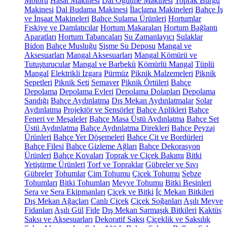
Motoru
Hasat Makinesi
Dal Öğütme Makinesi
Toprak Burgu
Makinesi
Dal Budama Makinesi
İlaçlama Makineleri
Bahçe İş
ve İnşaat Makineleri
Bahçe Sulama Ürünleri
Hortumlar
Fıskiye ve Damlatıcılar
Hortum Makaraları
Hortum Bağlantı
Aparatları
Hortum Tabancaları
Su Zamanlayıcı
Sulaklar
Bidon
Bahçe Musluğu
Şişme Su Deposu
Mangal ve
Aksesuarları
Mangal Aksesuarları
Mangal Kömürü ve
Tutuşturucular
Mangal ve Barbekü
Kömürlü Mangal
Tüplü
Mangal
Elektrikli Izgara
Pürmüz
Piknik Malzemeleri
Piknik
Sepetleri
Piknik Seti
Semaver
Piknik Örtüleri
Bahçe
Depolama
Depolama Evleri
Depolama Dolapları
Depolama
Sandığı
Bahçe Aydınlatma
Dış Mekan Aydınlatmalar
Solar
Aydınlatma
Projektör ve Sensörler
Bahçe Aplikleri
Bahçe
Feneri ve Meşaleler
Bahçe Masa Üstü Aydınlatma
Bahçe Set
Üstü Aydınlatma
Bahçe Aydınlatma Direkleri
Bahçe Peyzaj
Ürünleri
Bahçe Yer Döşemeleri
Bahçe Çit ve Bordürleri
Bahçe Filesi
Bahçe Gizleme Ağları
Bahçe Dekorasyon
Ürünleri
Bahçe Kovaları
Toprak ve Çiçek Bakımı
Bitki
Yetiştirme Ürünleri
Torf ve Topraklar
Gübreler ve Sıvı
Gübreler
Tohumlar
Çim Tohumu
Çiçek Tohumu
Sebze
Tohumları
Bitki Tohumları
Meyve Tohumu
Bitki Besinleri
Sera ve Sera Ekipmanları
Çiçek ve Bitki
İç Mekan Bitkileri
Dış Mekan Ağaçları
Canlı Çiçek
Çiçek Soğanları
Aşılı Meyve
Fidanları
Aşılı Gül
Fide
Dış Mekan Sarmaşık Bitkileri
Kaktüs
Saksı ve Aksesuarları
Dekoratif Saksı
Çiçeklik ve Saksılık