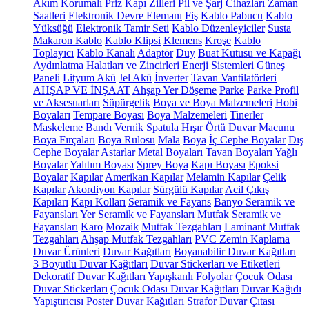
Akım Korumalı Priz
Kapı Zilleri
Pil ve Şarj Cihazları
Zaman
Saatleri
Elektronik Devre Elemanı
Fiş
Kablo Pabucu
Kablo
Yüksüğü
Elektronik Tamir Seti
Kablo Düzenleyiciler
Susta
Makaron Kablo
Kablo Klipsi
Klemens
Kroşe
Kablo
Toplayıcı
Kablo Kanalı
Adaptör
Duy
Buat Kutusu ve Kapağı
Aydınlatma Halatları ve Zincirleri
Enerji Sistemleri
Güneş
Paneli
Lityum Akü
Jel Akü
İnverter
Tavan Vantilatörleri
AHŞAP VE İNŞAAT
Ahşap Yer Döşeme
Parke
Parke Profil
ve Aksesuarları
Süpürgelik
Boya ve Boya Malzemeleri
Hobi
Boyaları
Tempare Boyası
Boya Malzemeleri
Tinerler
Maskeleme Bandı
Vernik
Spatula
Hışır Örtü
Duvar Macunu
Boya Fırçaları
Boya Rulosu
Mala
Boya
İç Cephe Boyalar
Dış
Cephe Boyalar
Astarlar
Metal Boyaları
Tavan Boyaları
Yağlı
Boyalar
Yalıtım Boyası
Sprey Boya
Kapı Boyası
Epoksi
Boyalar
Kapılar
Amerikan Kapılar
Melamin Kapılar
Çelik
Kapılar
Akordiyon Kapılar
Sürgülü Kapılar
Acil Çıkış
Kapıları
Kapı Kolları
Seramik ve Fayans
Banyo Seramik ve
Fayansları
Yer Seramik ve Fayansları
Mutfak Seramik ve
Fayansları
Karo
Mozaik
Mutfak Tezgahları
Laminant Mutfak
Tezgahları
Ahşap Mutfak Tezgahları
PVC Zemin Kaplama
Duvar Ürünleri
Duvar Kağıtları
Boyanabilir Duvar Kağıtları
3 Boyutlu Duvar Kağıtları
Duvar Stickerları ve Etiketleri
Dekoratif Duvar Kağıtları
Yapışkanlı Folyolar
Çocuk Odası
Duvar Stickerları
Çocuk Odası Duvar Kağıtları
Duvar Kağıdı
Yapıştırıcısı
Poster Duvar Kağıtları
Strafor
Duvar Çıtası