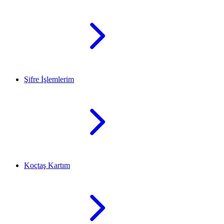
Şifre İşlemlerim
Koçtaş Kartım