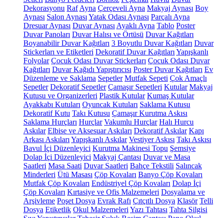
Dekorasyonu
Raf
Ayna
Çerçeveli Ayna
Makyaj Aynası
Boy
Aynası
Salon Aynası
Yatak Odası Aynası
Parçalı Ayna
Dresuar Aynası
Duvar Aynası
Ayaklı Ayna
Tablo
Poster
Duvar Panoları
Duvar Halısı ve Örtüsü
Duvar Kağıtları
Boyanabilir Duvar Kağıtları
3 Boyutlu Duvar Kağıtları
Duvar
Stickerları ve Etiketleri
Dekoratif Duvar Kağıtları
Yapışkanlı
Folyolar
Çocuk Odası Duvar Stickerları
Çocuk Odası Duvar
Kağıtları
Duvar Kağıdı Yapıştırıcısı
Poster Duvar Kağıtları
Ev
Düzenleme ve Saklama
Sepetler
Mutfak Sepeti
Çok Amaçlı
Sepetler
Dekoratif Sepetler
Çamaşır Sepetleri
Kutular
Makyaj
Kutusu ve Organizerleri
Plastik Kutular
Kumaş Kutular
Ayakkabı Kutuları
Oyuncak Kutuları
Saklama Kutusu
Dekoratif Kutu
Takı Kutusu
Çamaşır Kurutma Askısı
Saklama Hurçları
Hurçlar
Vakumlu Hurçlar
Halı Hurcu
Askılar
Elbise ve Aksesuar Askıları
Dekoratif Askılar
Kapı
Arkası Askıları
Yapışkanlı Askılar
Vestiyer Askısı
Takı Askısı
Bavul İçi Düzenleyici
Kurutma Makinesi Topu
Şemsiye
Dolap İçi Düzenleyici
Makyaj Çantası
Duvar ve Masa
Saatleri
Masa Saati
Duvar Saatleri
Bahçe Tekstili
Salıncak
Minderleri
Ütü Masası
Çöp Kovaları
Banyo Çöp Kovaları
Mutfak Çöp Kovaları
Endüstriyel Çöp Kovaları
Dolap İçi
Çöp Kovaları
Kırtasiye ve Ofis Malzemeleri
Dosyalama ve
Arşivleme
Poşet Dosya
Evrak Rafı
Çıtçıtlı Dosya
Klasör
Telli
Dosya
Etiketlik
Okul Malzemeleri
Yazı Tahtası
Tahta Silgisi