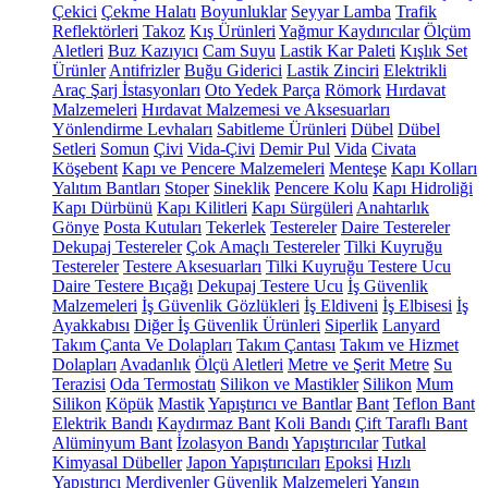
Çekici
Çekme Halatı
Boyunluklar
Seyyar Lamba
Trafik
Reflektörleri
Takoz
Kış Ürünleri
Yağmur Kaydırıcılar
Ölçüm
Aletleri
Buz Kazıyıcı
Cam Suyu
Lastik Kar Paleti
Kışlık Set
Ürünler
Antifrizler
Buğu Giderici
Lastik Zinciri
Elektrikli
Araç Şarj İstasyonları
Oto Yedek Parça
Römork
Hırdavat
Malzemeleri
Hırdavat Malzemesi ve Aksesuarları
Yönlendirme Levhaları
Sabitleme Ürünleri
Dübel
Dübel
Setleri
Somun
Çivi
Vida-Çivi
Demir Pul
Vida
Civata
Köşebent
Kapı ve Pencere Malzemeleri
Menteşe
Kapı Kolları
Yalıtım Bantları
Stoper
Sineklik
Pencere Kolu
Kapı Hidroliği
Kapı Dürbünü
Kapı Kilitleri
Kapı Sürgüleri
Anahtarlık
Gönye
Posta Kutuları
Tekerlek
Testereler
Daire Testereler
Dekupaj Testereler
Çok Amaçlı Testereler
Tilki Kuyruğu
Testereler
Testere Aksesuarları
Tilki Kuyruğu Testere Ucu
Daire Testere Bıçağı
Dekupaj Testere Ucu
İş Güvenlik
Malzemeleri
İş Güvenlik Gözlükleri
İş Eldiveni
İş Elbisesi
İş
Ayakkabısı
Diğer İş Güvenlik Ürünleri
Siperlik
Lanyard
Takım Çanta Ve Dolapları
Takım Çantası
Takım ve Hizmet
Dolapları
Avadanlık
Ölçü Aletleri
Metre ve Şerit Metre
Su
Terazisi
Oda Termostatı
Silikon ve Mastikler
Silikon
Mum
Silikon
Köpük
Mastik
Yapıştırıcı ve Bantlar
Bant
Teflon Bant
Elektrik Bandı
Kaydırmaz Bant
Koli Bandı
Çift Taraflı Bant
Alüminyum Bant
İzolasyon Bandı
Yapıştırıcılar
Tutkal
Kimyasal Dübeller
Japon Yapıştırıcıları
Epoksi
Hızlı
Yapıştırıcı
Merdivenler
Güvenlik Malzemeleri
Yangın