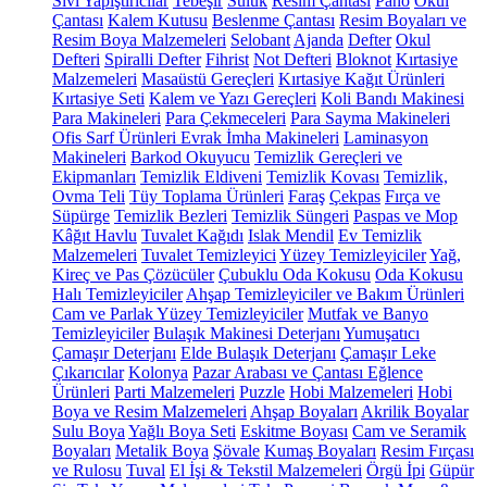
Sıvı Yapıştırıcılar
Tebeşir
Suluk
Resim Çantası
Pano
Okul
Çantası
Kalem Kutusu
Beslenme Çantası
Resim Boyaları ve
Resim Boya Malzemeleri
Selobant
Ajanda
Defter
Okul
Defteri
Spiralli Defter
Fihrist
Not Defteri
Bloknot
Kırtasiye
Malzemeleri
Masaüstü Gereçleri
Kırtasiye Kağıt Ürünleri
Kırtasiye Seti
Kalem ve Yazı Gereçleri
Koli Bandı Makinesi
Para Makineleri
Para Çekmeceleri
Para Sayma Makineleri
Ofis Sarf Ürünleri
Evrak İmha Makineleri
Laminasyon
Makineleri
Barkod Okuyucu
Temizlik Gereçleri ve
Ekipmanları
Temizlik Eldiveni
Temizlik Kovası
Temizlik,
Ovma Teli
Tüy Toplama Ürünleri
Faraş
Çekpas
Fırça ve
Süpürge
Temizlik Bezleri
Temizlik Süngeri
Paspas ve Mop
Kâğıt Havlu
Tuvalet Kağıdı
Islak Mendil
Ev Temizlik
Malzemeleri
Tuvalet Temizleyici
Yüzey Temizleyiciler
Yağ,
Kireç ve Pas Çözücüler
Çubuklu Oda Kokusu
Oda Kokusu
Halı Temizleyiciler
Ahşap Temizleyiciler ve Bakım Ürünleri
Cam ve Parlak Yüzey Temizleyiciler
Mutfak ve Banyo
Temizleyiciler
Bulaşık Makinesi Deterjanı
Yumuşatıcı
Çamaşır Deterjanı
Elde Bulaşık Deterjanı
Çamaşır Leke
Çıkarıcılar
Kolonya
Pazar Arabası ve Çantası
Eğlence
Ürünleri
Parti Malzemeleri
Puzzle
Hobi Malzemeleri
Hobi
Boya ve Resim Malzemeleri
Ahşap Boyaları
Akrilik Boyalar
Sulu Boya
Yağlı Boya Seti
Eskitme Boyası
Cam ve Seramik
Boyaları
Metalik Boya
Şövale
Kumaş Boyaları
Resim Fırçası
ve Rulosu
Tuval
El İşi & Tekstil Malzemeleri
Örgü İpi
Güpür