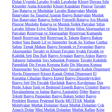
Dolap Uyumlu Lavabo
Ayaklı Lavabolar
Klozet
Duvara Sıfır
Klozetler
Asma Klozetler
Klozet Kapakları
Pisuvar
Tuvalet
Taşı
Batarya ve Musluklar
Lavabo Bataryaları
Mutfak
Bataryaları
Su Tasarruf Aparatı
Banyo Bataryaları
Musluk
Duş Bataryaları
Batarya Setleri
Fotoselli Batarya
Ara Musluk
Pisuvar Musluğu
Batarya ve Musluk Yedek Parçaları
Sifon
Lavabo Sifonu
Eviye Sifonu
Yer Sifonu
Sifon Aksesuarları ve
Parçaları
Rezervuar ve Aksesuarları
Rezervuar Kumanda
Paneli
Rezervuar Seti
Rezervuar İç Takımı
Banyo Bakım
Setleri
Yara Bandı
Lif ve Süngerler
Sıcak Su Torbası
Cımbız
Sabun
Tırnak Makası
Banyo Seramik ve Fayansları
Banyo
Aksesuarları
Tuvalet ve Klozet Fırçaları
Ayaklı Fırçalık ve
Kağıtlık Seti
Duş Rafı
Banyo Aynaları
Banyo Askısı
Banyo
Taburesi
Sabunluk
Sıvı Sabunluk Pompası
Tuvalet Kağıtlığı
Pamukluk
Diş Fırçası Koruma Kabı
Diş Macunu Kutusu
Dispenserler
Sıvı Sabun Dispenseri
Tuvalet Kağıdı Dispenseri
Havlu Dispenseri
Klozet Kapak Örtüsü Dispenseri
El
Kurutma Cihazları
Banyo Etajeri
Banyo Düzenleyicileri
Banyo Seti
Diş Fırçalık
Havluluk
Banyo Kaydırmazı
Duş
Perde Askısı
Yaşlı ve Bedensel Engelli Banyo Ürünleri
Banyo
Havalandırma ve Isıtma
Banyo Aspiratörü
Diğer
Banyo
Tekstil
Banyo Paspasları
Banyo Bakım Setleri
Banyo
Perdeleri
Bornoz
Peştemal
Havlu
MUTFAK
Mutfak
Mobilyaları
Mutfak Dolapları
Hazır Mutfak Dolapları
Çok
Amaçlı Dolap
Mini Mutfak Dolapları
Mutfak Rafları
Köşe