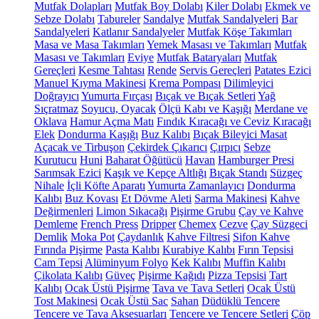
Mutfak Dolapları
Mutfak Boy Dolabı
Kiler Dolabı
Ekmek ve
Sebze Dolabı
Tabureler
Sandalye
Mutfak Sandalyeleri
Bar
Sandalyeleri
Katlanır Sandalyeler
Mutfak Köşe Takımları
Masa ve Masa Takımları
Yemek Masası ve Takımları
Mutfak
Masası ve Takımları
Eviye
Mutfak Bataryaları
Mutfak
Gereçleri
Kesme Tahtası
Rende
Servis Gereçleri
Patates Ezici
Manuel Kıyma Makinesi
Krema Pompası
Dilimleyici
Doğrayıcı
Yumurta Fırçası
Bıçak ve Bıçak Setleri
Yağ
Sıçratmaz
Soyucu, Oyacak
Ölçü Kabı ve Kaşığı
Merdane ve
Oklava
Hamur Açma Matı
Fındık Kıracağı ve Ceviz Kıracağı
Elek
Dondurma Kaşığı
Buz Kalıbı
Bıçak Bileyici Masat
Açacak ve Tirbuşon
Çekirdek Çıkarıcı
Çırpıcı
Sebze
Kurutucu
Huni
Baharat Öğütücü
Havan
Hamburger Presi
Sarımsak Ezici
Kaşık ve Kepçe Altlığı
Bıçak Standı
Süzgeç
Nihale
İçli Köfte Aparatı
Yumurta Zamanlayıcı
Dondurma
Kalıbı
Buz Kovası
Et Dövme Aleti
Sarma Makinesi
Kahve
Değirmenleri
Limon Sıkacağı
Pişirme Grubu
Çay ve Kahve
Demleme
French Press
Dripper
Chemex
Cezve
Çay Süzgeci
Demlik
Moka Pot
Çaydanlık
Kahve Filtresi
Sifon Kahve
Fırında Pişirme
Pasta Kalıbı
Kurabiye Kalıbı
Fırın Tepsisi
Cam Tepsi
Alüminyum Folyo
Kek Kalıbı
Muffin Kalıbı
Çikolata Kalıbı
Güveç
Pişirme Kağıdı
Pizza Tepsisi
Tart
Kalıbı
Ocak Üstü Pişirme
Tava ve Tava Setleri
Ocak Üstü
Tost Makinesi
Ocak Üstü Sac
Sahan
Düdüklü Tencere
Tencere ve Tava Aksesuarları
Tencere ve Tencere Setleri
Çöp