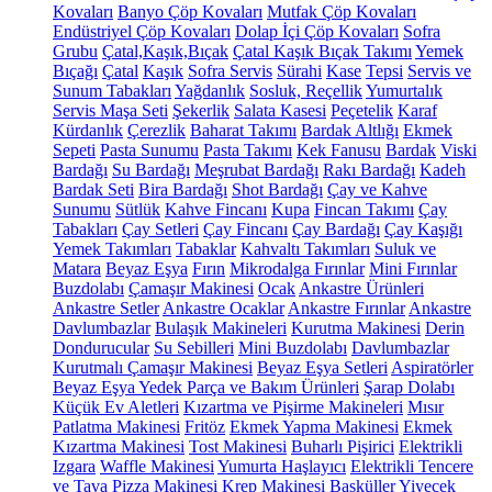
Kovaları
Banyo Çöp Kovaları
Mutfak Çöp Kovaları
Endüstriyel Çöp Kovaları
Dolap İçi Çöp Kovaları
Sofra
Grubu
Çatal,Kaşık,Bıçak
Çatal Kaşık Bıçak Takımı
Yemek
Bıçağı
Çatal
Kaşık
Sofra Servis
Sürahi
Kase
Tepsi
Servis ve
Sunum Tabakları
Yağdanlık
Sosluk, Reçellik
Yumurtalık
Servis Maşa Seti
Şekerlik
Salata Kasesi
Peçetelik
Karaf
Kürdanlık
Çerezlik
Baharat Takımı
Bardak Altlığı
Ekmek
Sepeti
Pasta Sunumu
Pasta Takımı
Kek Fanusu
Bardak
Viski
Bardağı
Su Bardağı
Meşrubat Bardağı
Rakı Bardağı
Kadeh
Bardak Seti
Bira Bardağı
Shot Bardağı
Çay ve Kahve
Sunumu
Sütlük
Kahve Fincanı
Kupa
Fincan Takımı
Çay
Tabakları
Çay Setleri
Çay Fincanı
Çay Bardağı
Çay Kaşığı
Yemek Takımları
Tabaklar
Kahvaltı Takımları
Suluk ve
Matara
Beyaz Eşya
Fırın
Mikrodalga Fırınlar
Mini Fırınlar
Buzdolabı
Çamaşır Makinesi
Ocak
Ankastre Ürünleri
Ankastre Setler
Ankastre Ocaklar
Ankastre Fırınlar
Ankastre
Davlumbazlar
Bulaşık Makineleri
Kurutma Makinesi
Derin
Dondurucular
Su Sebilleri
Mini Buzdolabı
Davlumbazlar
Kurutmalı Çamaşır Makinesi
Beyaz Eşya Setleri
Aspiratörler
Beyaz Eşya Yedek Parça ve Bakım Ürünleri
Şarap Dolabı
Küçük Ev Aletleri
Kızartma ve Pişirme Makineleri
Mısır
Patlatma Makinesi
Fritöz
Ekmek Yapma Makinesi
Ekmek
Kızartma Makinesi
Tost Makinesi
Buharlı Pişirici
Elektrikli
Izgara
Waffle Makinesi
Yumurta Haşlayıcı
Elektrikli Tencere
ve Tava
Pizza Makinesi
Krep Makinesi
Basküller
Yiyecek