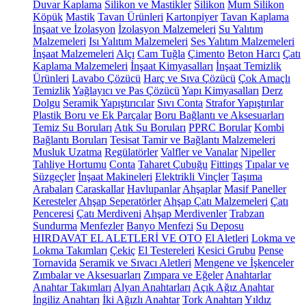
Duvar Kaplama
Silikon ve Mastikler
Silikon
Mum Silikon
Köpük
Mastik
Tavan Ürünleri
Kartonpiyer
Tavan Kaplama
İnşaat ve İzolasyon
İzolasyon Malzemeleri
Su Yalıtım
Malzemeleri
Isı Yalıtım Malzemeleri
Ses Yalıtım Malzemeleri
İnşaat Malzemeleri
Alçı
Cam Tuğla
Çimento
Beton Harcı
Çatı
Kaplama Malzemeleri
İnşaat Kimyasalları
İnşaat Temizlik
Ürünleri
Lavabo Çözücü
Harç ve Sıva Çözücü
Çok Amaçlı
Temizlik
Yağlayıcı ve Pas Çözücü
Yapı Kimyasalları
Derz
Dolgu
Seramik Yapıştırıcılar
Sıvı Conta
Strafor Yapıştırılar
Plastik Boru ve Ek Parçalar
Boru Bağlantı ve Aksesuarları
Temiz Su Boruları
Atık Su Boruları
PPRC Borular
Kombi
Bağlantı Boruları
Tesisat Tamir ve Bağlantı Malzemeleri
Musluk Uzatma
Regülatörler
Valfler ve Vanalar
Nipeller
Tahliye Hortumu
Conta
Taharet Çubuğu
Fittings
Tıpalar ve
Süzgeçler
İnşaat Makineleri
Elektrikli Vinçler
Taşıma
Arabaları
Caraskallar
Havlupanlar
Ahşaplar
Masif Paneller
Keresteler
Ahşap Seperatörler
Ahşap Çatı Malzemeleri
Çatı
Penceresi
Çatı Merdiveni
Ahşap Merdivenler
Trabzan
Sundurma
Menfezler
Banyo Menfezi
Su Deposu
HIRDAVAT EL ALETLERİ VE OTO
El Aletleri
Lokma ve
Lokma Takımları
Çekiç
El Testereleri
Kesici Grubu
Pense
Tornavida
Seramik ve Sıvacı Aletleri
Mengene ve İşkenceler
Zımbalar ve Aksesuarları
Zımpara ve Eğeler
Anahtarlar
Anahtar Takımları
Alyan Anahtarları
Açık Ağız Anahtar
İngiliz Anahtarı
İki Ağızlı Anahtar
Tork Anahtarı
Yıldız