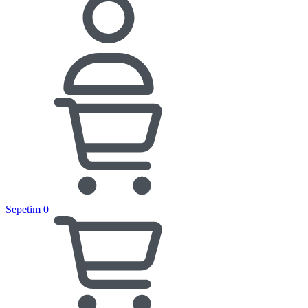
Sepetim
0