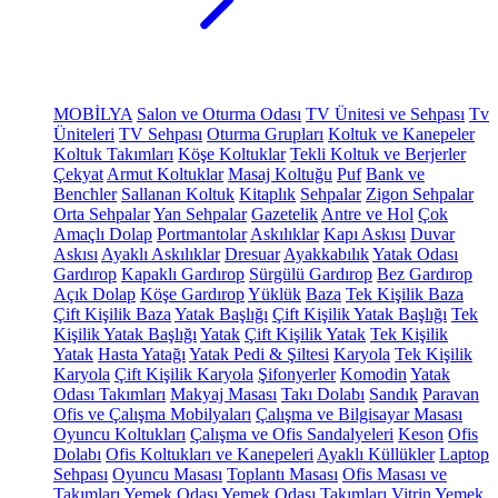
MOBİLYA
Salon ve Oturma Odası
TV Ünitesi ve Sehpası
Tv
Üniteleri
TV Sehpası
Oturma Grupları
Koltuk ve Kanepeler
Koltuk Takımları
Köşe Koltuklar
Tekli Koltuk ve Berjerler
Çekyat
Armut Koltuklar
Masaj Koltuğu
Puf
Bank ve
Benchler
Sallanan Koltuk
Kitaplık
Sehpalar
Zigon Sehpalar
Orta Sehpalar
Yan Sehpalar
Gazetelik
Antre ve Hol
Çok
Amaçlı Dolap
Portmantolar
Askılıklar
Kapı Askısı
Duvar
Askısı
Ayaklı Askılıklar
Dresuar
Ayakkabılık
Yatak Odası
Gardırop
Kapaklı Gardırop
Sürgülü Gardırop
Bez Gardırop
Açık Dolap
Köşe Gardırop
Yüklük
Baza
Tek Kişilik Baza
Çift Kişilik Baza
Yatak Başlığı
Çift Kişilik Yatak Başlığı
Tek
Kişilik Yatak Başlığı
Yatak
Çift Kişilik Yatak
Tek Kişilik
Yatak
Hasta Yatağı
Yatak Pedi & Şiltesi
Karyola
Tek Kişilik
Karyola
Çift Kişilik Karyola
Şifonyerler
Komodin
Yatak
Odası Takımları
Makyaj Masası
Takı Dolabı
Sandık
Paravan
Ofis ve Çalışma Mobilyaları
Çalışma ve Bilgisayar Masası
Oyuncu Koltukları
Çalışma ve Ofis Sandalyeleri
Keson
Ofis
Dolabı
Ofis Koltukları ve Kanepeleri
Ayaklı Küllükler
Laptop
Sehpası
Oyuncu Masası
Toplantı Masası
Ofis Masası ve
Takımları
Yemek Odası
Yemek Odası Takımları
Vitrin
Yemek