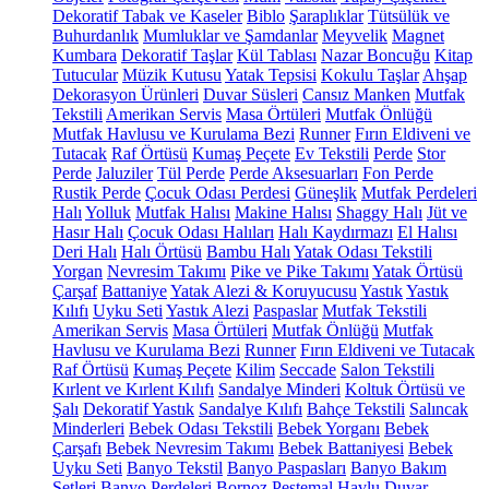
Dekoratif Tabak ve Kaseler
Biblo
Şaraplıklar
Tütsülük ve
Buhurdanlık
Mumluklar ve Şamdanlar
Meyvelik
Magnet
Kumbara
Dekoratif Taşlar
Kül Tablası
Nazar Boncuğu
Kitap
Tutucular
Müzik Kutusu
Yatak Tepsisi
Kokulu Taşlar
Ahşap
Dekorasyon Ürünleri
Duvar Süsleri
Cansız Manken
Mutfak
Tekstili
Amerikan Servis
Masa Örtüleri
Mutfak Önlüğü
Mutfak Havlusu ve Kurulama Bezi
Runner
Fırın Eldiveni ve
Tutacak
Raf Örtüsü
Kumaş Peçete
Ev Tekstili
Perde
Stor
Perde
Jaluziler
Tül Perde
Perde Aksesuarları
Fon Perde
Rustik Perde
Çocuk Odası Perdesi
Güneşlik
Mutfak Perdeleri
Halı
Yolluk
Mutfak Halısı
Makine Halısı
Shaggy Halı
Jüt ve
Hasır Halı
Çocuk Odası Halıları
Halı Kaydırmazı
El Halısı
Deri Halı
Halı Örtüsü
Bambu Halı
Yatak Odası Tekstili
Yorgan
Nevresim Takımı
Pike ve Pike Takımı
Yatak Örtüsü
Çarşaf
Battaniye
Yatak Alezi & Koruyucusu
Yastık
Yastık
Kılıfı
Uyku Seti
Yastık Alezi
Paspaslar
Mutfak Tekstili
Amerikan Servis
Masa Örtüleri
Mutfak Önlüğü
Mutfak
Havlusu ve Kurulama Bezi
Runner
Fırın Eldiveni ve Tutacak
Raf Örtüsü
Kumaş Peçete
Kilim
Seccade
Salon Tekstili
Kırlent ve Kırlent Kılıfı
Sandalye Minderi
Koltuk Örtüsü ve
Şalı
Dekoratif Yastık
Sandalye Kılıfı
Bahçe Tekstili
Salıncak
Minderleri
Bebek Odası Tekstili
Bebek Yorganı
Bebek
Çarşafı
Bebek Nevresim Takımı
Bebek Battaniyesi
Bebek
Uyku Seti
Banyo Tekstil
Banyo Paspasları
Banyo Bakım
Setleri
Banyo Perdeleri
Bornoz
Peştemal
Havlu
Duvar