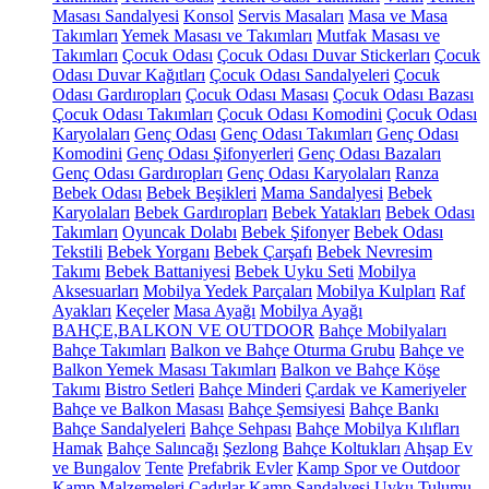
Masası Sandalyesi
Konsol
Servis Masaları
Masa ve Masa
Takımları
Yemek Masası ve Takımları
Mutfak Masası ve
Takımları
Çocuk Odası
Çocuk Odası Duvar Stickerları
Çocuk
Odası Duvar Kağıtları
Çocuk Odası Sandalyeleri
Çocuk
Odası Gardıropları
Çocuk Odası Masası
Çocuk Odası Bazası
Çocuk Odası Takımları
Çocuk Odası Komodini
Çocuk Odası
Karyolaları
Genç Odası
Genç Odası Takımları
Genç Odası
Komodini
Genç Odası Şifonyerleri
Genç Odası Bazaları
Genç Odası Gardıropları
Genç Odası Karyolaları
Ranza
Bebek Odası
Bebek Beşikleri
Mama Sandalyesi
Bebek
Karyolaları
Bebek Gardıropları
Bebek Yatakları
Bebek Odası
Takımları
Oyuncak Dolabı
Bebek Şifonyer
Bebek Odası
Tekstili
Bebek Yorganı
Bebek Çarşafı
Bebek Nevresim
Takımı
Bebek Battaniyesi
Bebek Uyku Seti
Mobilya
Aksesuarları
Mobilya Yedek Parçaları
Mobilya Kulpları
Raf
Ayakları
Keçeler
Masa Ayağı
Mobilya Ayağı
BAHÇE,BALKON VE OUTDOOR
Bahçe Mobilyaları
Bahçe Takımları
Balkon ve Bahçe Oturma Grubu
Bahçe ve
Balkon Yemek Masası Takımları
Balkon ve Bahçe Köşe
Takımı
Bistro Setleri
Bahçe Minderi
Çardak ve Kameriyeler
Bahçe ve Balkon Masası
Bahçe Şemsiyesi
Bahçe Bankı
Bahçe Sandalyeleri
Bahçe Sehpası
Bahçe Mobilya Kılıfları
Hamak
Bahçe Salıncağı
Şezlong
Bahçe Koltukları
Ahşap Ev
ve Bungalov
Tente
Prefabrik Evler
Kamp Spor ve Outdoor
Kamp Malzemeleri
Çadırlar
Kamp Sandalyesi
Uyku Tulumu