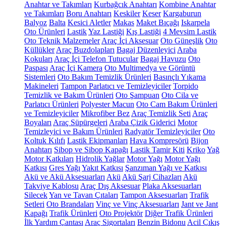
Anahtar ve Takımları
Kurbağcık Anahtarı
Kombine Anahtar
ve Takımları
Boru Anahtarı
Keskiler
Keser
Kargaburun
Balyoz
Balta
Kesici Aletler
Makas
Maket Bıçağı
Iskarpela
Oto Ürünleri
Lastik
Yaz Lastiği
Kış Lastiği
4 Mevsim Lastik
Oto Teknik Malzemeler
Araç İçi Aksesuar
Oto Güneşlik
Oto
Küllükler
Araç Buzdolapları
Bagaj Düzenleyici
Araba
Kokuları
Araç İçi Telefon Tutucular
Bagaj Havuzu
Oto
Paspası
Araç İçi Kamera
Oto Multimedya ve Görüntü
Sistemleri
Oto Bakım Temizlik Ürünleri
Basınçlı Yıkama
Makineleri
Tampon Parlatıcı ve Temizleyiciler
Torpido
Temizlik ve Bakım Ürünleri
Oto Şampuan
Oto Cila ve
Parlatıcı Ürünleri
Polyester Macun
Oto Cam Bakım Ürünleri
ve Temizleyiciler
Mikrofiber Bez
Araç Temizlik Seti
Araç
Boyaları
Araç Süpürgeleri
Araba Çizik Giderici
Motor
Temizleyici ve Bakım Ürünleri
Radyatör Temizleyiciler
Oto
Koltuk Kılıfı
Lastik Ekipmanları
Hava Kompresörü
Bijon
Anahtarı
Sibop ve Sibop Kapağı
Lastik Tamir Kiti
Kriko
Yağ
Motor Katkıları
Hidrolik Yağlar
Motor Yağı
Motor Yağı
Katkısı
Gres Yağı
Yakıt Katkısı
Şanzıman Yağı ve Katkısı
Akü ve Akü Aksesuarları
Akü
Akü Şarj Cihazları
Akü
Takviye Kablosu
Araç Dış Aksesuar
Plaka Aksesuarları
Silecek
Yan ve Tavan Çıtaları
Tampon Aksesuarları
Trafik
Setleri
Oto Brandaları
Vinç ve Vinç Aksesuarları
Jant ve Jant
Kapağı
Trafik Ürünleri
Oto Projektör
Diğer Trafik Ürünleri
İlk Yardım Çantası
Araç Sigortaları
Benzin Bidonu
Acil Çıkış