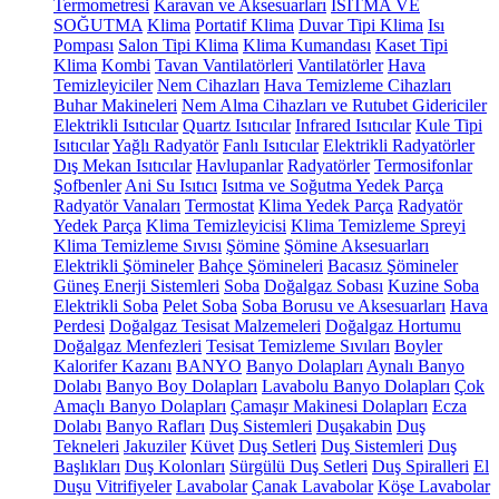
Termometresi
Karavan ve Aksesuarları
ISITMA VE
SOĞUTMA
Klima
Portatif Klima
Duvar Tipi Klima
Isı
Pompası
Salon Tipi Klima
Klima Kumandası
Kaset Tipi
Klima
Kombi
Tavan Vantilatörleri
Vantilatörler
Hava
Temizleyiciler
Nem Cihazları
Hava Temizleme Cihazları
Buhar Makineleri
Nem Alma Cihazları ve Rutubet Gidericiler
Elektrikli Isıtıcılar
Quartz Isıtıcılar
Infrared Isıtıcılar
Kule Tipi
Isıtıcılar
Yağlı Radyatör
Fanlı Isıtıcılar
Elektrikli Radyatörler
Dış Mekan Isıtıcılar
Havlupanlar
Radyatörler
Termosifonlar
Şofbenler
Ani Su Isıtıcı
Isıtma ve Soğutma Yedek Parça
Radyatör Vanaları
Termostat
Klima Yedek Parça
Radyatör
Yedek Parça
Klima Temizleyicisi
Klima Temizleme Spreyi
Klima Temizleme Sıvısı
Şömine
Şömine Aksesuarları
Elektrikli Şömineler
Bahçe Şömineleri
Bacasız Şömineler
Güneş Enerji Sistemleri
Soba
Doğalgaz Sobası
Kuzine Soba
Elektrikli Soba
Pelet Soba
Soba Borusu ve Aksesuarları
Hava
Perdesi
Doğalgaz Tesisat Malzemeleri
Doğalgaz Hortumu
Doğalgaz Menfezleri
Tesisat Temizleme Sıvıları
Boyler
Kalorifer Kazanı
BANYO
Banyo Dolapları
Aynalı Banyo
Dolabı
Banyo Boy Dolapları
Lavabolu Banyo Dolapları
Çok
Amaçlı Banyo Dolapları
Çamaşır Makinesi Dolapları
Ecza
Dolabı
Banyo Rafları
Duş Sistemleri
Duşakabin
Duş
Tekneleri
Jakuziler
Küvet
Duş Setleri
Duş Sistemleri
Duş
Başlıkları
Duş Kolonları
Sürgülü Duş Setleri
Duş Spiralleri
El
Duşu
Vitrifiyeler
Lavabolar
Çanak Lavabolar
Köşe Lavabolar