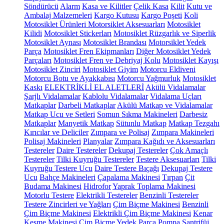
Söndürücü
Alarm
Kasa ve Kilitler
Çelik Kasa
Kilit
Kutu ve
Ambalaj Malzemeleri
Kargo Kutusu
Kargo Poşeti
Koli
Motosiklet Ürünleri
Motorsiklet Aksesuarları
Motosiklet
Kilidi
Motosiklet Stickerları
Motosiklet Rüzgarlık ve Siperlik
Motosiklet Aynası
Motosiklet Brandası
Motorsiklet Yedek
Parça
Motosiklet Fren Ekipmanları
Diğer Motosiklet Yedek
Parçaları
Motosiklet Fren ve Debriyaj Kolu
Motosiklet Kayışı
Motosiklet Zinciri
Motosiklet Giyim
Motorcu Eldiveni
Motorcu Botu ve Ayakkabısı
Motorcu Yağmurluk
Motosiklet
Kaskı
ELEKTRİKLİ EL ALETLERİ
Akülü Vidalamalar
Şarjlı Vidalamalar
Kablolu Vidalamalar
Vidalama Uçları
Matkaplar
Darbeli Matkaplar
Akülü Matkap ve Vidalamalar
Matkap Ucu ve Setleri
Somun Sıkma Makineleri
Darbesiz
Matkaplar
Manyetik Matkap
Sütunlu Matkap
Matkap Tezgahı
Kırıcılar ve Deliciler
Zımpara ve Polisaj
Zımpara Makineleri
Polisaj Makineleri
Planyalar
Zımpara Kağıdı ve Aksesuarları
Testereler
Daire Testereler
Dekupaj Testereler
Çok Amaçlı
Testereler
Tilki Kuyruğu Testereler
Testere Aksesuarları
Tilki
Kuyruğu Testere Ucu
Daire Testere Bıçağı
Dekupaj Testere
Ucu
Bahçe Makineleri
Çapalama Makinesi
Tırpan
Çit
Budama Makinesi
Hidrofor
Yaprak Toplama Makinesi
Motorlu Testere
Elektrikli Testereler
Benzinli Testereler
Testere Zincirleri ve Yağları
Çim Biçme Makinesi
Benzinli
Çim Biçme Makinesi
Elektrikli Çim Biçme Makinesi
Kenar
Kesme Makinesi
Çim Biçme Yedek Parça
Pompa
Santrifüj