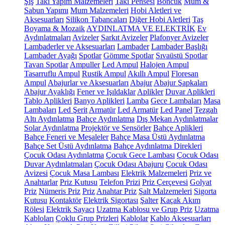
Şiş
Takı Yapım Malzemeleri
Takı Pensesi
Boncuk
Mum &
Sabun Yapımı
Mum Malzemeleri
Hobi Aletleri ve
Aksesuarları
Silikon Tabancaları
Diğer Hobi Aletleri
Taş
Boyama & Mozaik
AYDINLATMA VE ELEKTRİK
Ev
Aydınlatmaları
Avizeler
Sarkıt Avizeler
Plafonyer Avizeler
Lambaderler ve Aksesuarları
Lambader
Lambader Başlığı
Lambader Ayağı
Spotlar
Gömme Spotlar
Sıvaüstü Spotlar
Tavan Spotlar
Ampuller
Led Ampul
Halojen Ampul
Tasarruflu Ampul
Rustik Ampul
Akıllı Ampul
Floresan
Ampul
Abajurlar ve Aksesuarları
Abajur
Abajur Şapkaları
Abajur Ayaklığı
Fener ve Işıldaklar
Aplikler
Duvar Aplikleri
Tablo Aplikleri
Banyo Aplikleri
Lamba
Gece Lambaları
Masa
Lambaları
Led Şerit
Armatür
Led Armatür
Led Panel
Tezgah
Altı Aydınlatma
Bahçe Aydınlatma
Dış Mekan Aydınlatmalar
Solar Aydınlatma
Projektör ve Sensörler
Bahçe Aplikleri
Bahçe Feneri ve Meşaleler
Bahçe Masa Üstü Aydınlatma
Bahçe Set Üstü Aydınlatma
Bahçe Aydınlatma Direkleri
Çocuk Odası Aydınlatma
Çocuk Gece Lambası
Çocuk Odası
Duvar Aydınlatmaları
Çocuk Odası Abajuru
Çocuk Odası
Avizesi
Çocuk Masa Lambası
Elektrik Malzemeleri
Priz ve
Anahtarlar
Priz Kutusu
Telefon Prizi
Priz Çerçevesi
Golyat
Priz
Nümeris Priz
Priz
Anahtar Priz
Şalt Malzemeleri
Sigorta
Kutusu
Kontaktör
Elektrik Sigortası
Şalter
Kaçak Akım
Rölesi
Elektrik Sayacı
Uzatma Kablosu ve Grup Priz
Uzatma
Kabloları
Çoklu Grup Prizleri
Kablolar
Kablo Aksesuarları